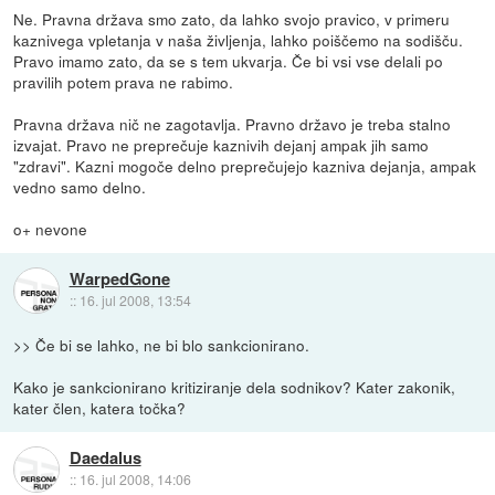
Ne. Pravna država smo zato, da lahko svojo pravico, v primeru
kaznivega vpletanja v naša življenja, lahko poiščemo na sodišču.
Pravo imamo zato, da se s tem ukvarja. Če bi vsi vse delali po
pravilih potem prava ne rabimo.
Pravna država nič ne zagotavlja. Pravno državo je treba stalno
izvajat. Pravo ne preprečuje kaznivih dejanj ampak jih samo
"zdravi". Kazni mogoče delno preprečujejo kazniva dejanja, ampak
vedno samo delno.
o+ nevone
WarpedGone
::
16. jul 2008, 13:54
>> Če bi se lahko, ne bi blo sankcionirano.
Kako je sankcionirano kritiziranje dela sodnikov? Kater zakonik,
kater člen, katera točka?
Daedalus
::
16. jul 2008, 14:06