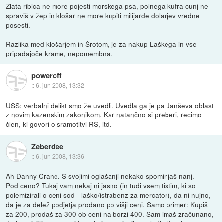
Zlata ribica ne more pojesti morskega psa, polnega kufra cunj ne
spraviš v žep in klošar ne more kupiti milijarde dolarjev vredne
posesti.
Razlika med klošarjem in Šrotom, je za nakup Laškega in vse
pripadajoče krame, nepomembna.
poweroff
::
6. jun 2008, 13:32
USS: verbalni delikt smo že uvedli. Uvedla ga je pa Janševa oblast
z novim kazenskim zakonikom. Kar natančno si preberi, recimo
člen, ki govori o sramotitvi RS, itd.
Zeberdee
::
6. jun 2008, 13:36
Ah Danny Crane. S svojimi oglašanji nekako spominjaš nanj.
Pod ceno? Tukaj vam nekaj ni jasno (in tudi vsem tistim, ki so
polemizirali o ceni sod - laško/istrabenz za mercator), da ni nujno,
da je za delež podjetja prodano po višji ceni. Samo primer: Kupiš
za 200, prodaš za 300 ob ceni na borzi 400. Sam imaš zračunano,