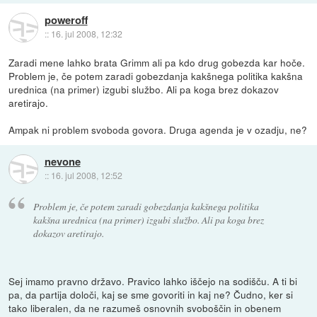
poweroff
::
16. jul 2008, 12:32
Zaradi mene lahko brata Grimm ali pa kdo drug gobezda kar hoče.
Problem je, če potem zaradi gobezdanja kakšnega politika kakšna
urednica (na primer) izgubi službo. Ali pa koga brez dokazov
aretirajo.
Ampak ni problem svoboda govora. Druga agenda je v ozadju, ne?
nevone
::
16. jul 2008, 12:52
Problem je, če potem zaradi gobezdanja kakšnega politika
kakšna urednica (na primer) izgubi službo. Ali pa koga brez
dokazov aretirajo.
Sej imamo pravno državo. Pravico lahko iščejo na sodišču. A ti bi
pa, da partija določi, kaj se sme govoriti in kaj ne? Čudno, ker si
tako liberalen, da ne razumeš osnovnih svoboščin in obenem