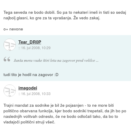
Tega seveda ne bodo dobili. So pa to nekateri imeli in tisti so sedaj
najbolj glasni, ko gre za ta vprašanja. Že vedo zakaj.
o+ nevone
Tear_DR0P
::
16. jul 2008, 10:29
Janša mora vsake štiri leta na zagovor pred volilce ...
tudi tito je hodil na zagovor :D
imagodei
::
16. jul 2008, 10:33
Trajni mandat za sodnike je bil že pojasnjen - to ne more biti
politično obarvana funkcija, kjer bodo sodniki trepetali, da jih bo po
naslednjih volitvah odneslo, če ne bodo odločali tako, da bo to
vladajoči politični struji všeč.