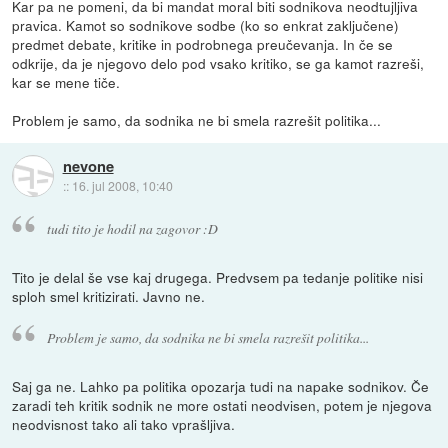
Kar pa ne pomeni, da bi mandat moral biti sodnikova neodtujljiva
pravica. Kamot so sodnikove sodbe (ko so enkrat zaključene)
predmet debate, kritike in podrobnega preučevanja. In če se
odkrije, da je njegovo delo pod vsako kritiko, se ga kamot razreši,
kar se mene tiče.
Problem je samo, da sodnika ne bi smela razrešit politika...
nevone
::
16. jul 2008, 10:40
tudi tito je hodil na zagovor :D
Tito je delal še vse kaj drugega. Predvsem pa tedanje politike nisi
sploh smel kritizirati. Javno ne.
Problem je samo, da sodnika ne bi smela razrešit politika...
Saj ga ne. Lahko pa politika opozarja tudi na napake sodnikov. Če
zaradi teh kritik sodnik ne more ostati neodvisen, potem je njegova
neodvisnost tako ali tako vprašljiva.