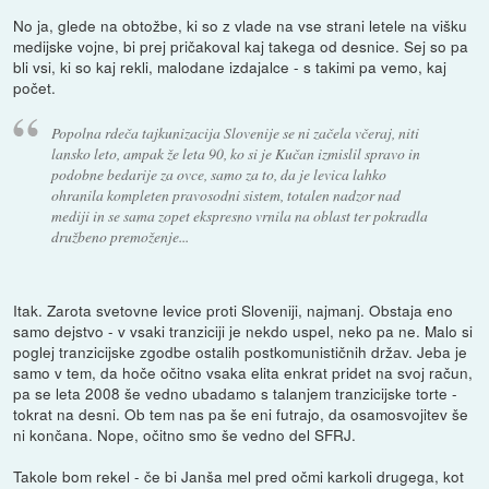
No ja, glede na obtožbe, ki so z vlade na vse strani letele na višku
medijske vojne, bi prej pričakoval kaj takega od desnice. Sej so pa
bli vsi, ki so kaj rekli, malodane izdajalce - s takimi pa vemo, kaj
počet.
Popolna rdeča tajkunizacija Slovenije se ni začela včeraj, niti
lansko leto, ampak že leta 90, ko si je Kučan izmislil spravo in
podobne bedarije za ovce, samo za to, da je levica lahko
ohranila kompleten pravosodni sistem, totalen nadzor nad
mediji in se sama zopet ekspresno vrnila na oblast ter pokradla
družbeno premoženje...
Itak. Zarota svetovne levice proti Sloveniji, najmanj. Obstaja eno
samo dejstvo - v vsaki tranziciji je nekdo uspel, neko pa ne. Malo si
poglej tranzicijske zgodbe ostalih postkomunističnih držav. Jeba je
samo v tem, da hoče očitno vsaka elita enkrat pridet na svoj račun,
pa se leta 2008 še vedno ubadamo s talanjem tranzicijske torte -
tokrat na desni. Ob tem nas pa še eni futrajo, da osamosvojitev še
ni končana. Nope, očitno smo še vedno del SFRJ.
Takole bom rekel - če bi Janša mel pred očmi karkoli drugega, kot