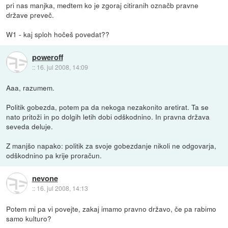
pri nas manjka, medtem ko je zgoraj citiranih označb pravne
države preveč.
W1 - kaj sploh hočeš povedat??
poweroff
::
16. jul 2008, 14:09
Aaa, razumem.
Politik gobezda, potem pa da nekoga nezakonito aretirat. Ta se
nato pritoži in po dolgih letih dobi odškodnino. In pravna država
seveda deluje.
Z manjšo napako: politik za svoje gobezdanje nikoli ne odgovarja,
odškodnino pa krije proračun.
nevone
::
16. jul 2008, 14:13
Potem mi pa vi povejte, zakaj imamo pravno državo, če pa rabimo
samo kulturo?