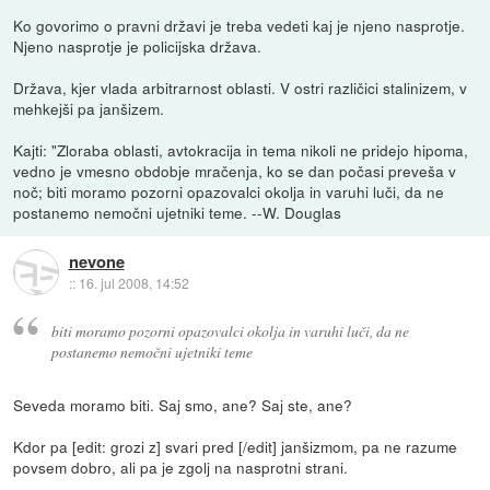
Ko govorimo o pravni državi je treba vedeti kaj je njeno nasprotje.
Njeno nasprotje je policijska država.
Država, kjer vlada arbitrarnost oblasti. V ostri različici stalinizem, v
mehkejši pa janšizem.
Kajti: "Zloraba oblasti, avtokracija in tema nikoli ne pridejo hipoma,
vedno je vmesno obdobje mračenja, ko se dan počasi preveša v
noč; biti moramo pozorni opazovalci okolja in varuhi luči, da ne
postanemo nemočni ujetniki teme. --W. Douglas
nevone
::
16. jul 2008, 14:52
biti moramo pozorni opazovalci okolja in varuhi luči, da ne
postanemo nemočni ujetniki teme
Seveda moramo biti. Saj smo, ane? Saj ste, ane?
Kdor pa [edit: grozi z] svari pred [/edit] janšizmom, pa ne razume
povsem dobro, ali pa je zgolj na nasprotni strani.