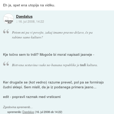
Eh ja, spet ena utopija na vidiku.
Daedalus
::
16. jul 2008, 14:22
Potem mi pa vi povejte, zakaj imamo pravno državo, če pa
rabimo samo kulturo?
Kje točno sem to trdil? Mogoče bi moral napisati jasneje -
Bistvena sestavina vsake ne-banana republike je
tudi
kultura.
Ker drugače se (kot vedno) razume preveč, pol pa se formirajo
čudni sklepi. Sem mislil, da je iz podanega primera jasno...
edit - popravil razmak med vrsticami
Zgodovina sprememb…
spremenilo:
Daedalus
(
16. jul 2008 ob 14:22
)