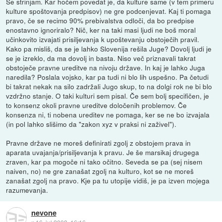
Se strinjam. Kar hočem povedat je, da kulture same (v tem primeru
kulture spoštovanja predpisov) ne gre podcenjevat. Kaj ti pomaga
pravo, če se recimo 90% prebivalstva odloči, da bo predpise
enostavno ignoriralo? Nič, ker na taki masi ljudi ne boš moral
učinkovito izvajati prisiljevanja k upoštevanju obstoječih pravil.
Kako pa misliš, da se je lahko Slovenija rešila Juge? Dovolj ljudi je
se je izreklo, da ma dovolj in basta. Niso več priznavali takrat
obstoječe pravne ureditve na nivoju države. In kaj je lahko Juga
naredila? Poslala vojsko, kar pa tudi ni blo lih uspešno. Pa četudi
bi takrat nekak na silo zadržali Jugo skup, to na dolgi rok ne bi blo
vzdržno stanje. O taki kulturi sem pisal. Če sem bolj specifičen, je
to konsenz okoli pravne ureditve določenih problemov. Če
konsenza ni, ti nobena ureditev ne pomaga, ker se ne bo izvajala
(in pol lahko slišimo da "zakon xyz v praksi ni zaživel").
Pravne države ne moreš definirati zgolj z obstojem prava in
aparata uvajanja/prisiljevanja k pravu. Je še marsikaj drugega
zraven, kar pa mogoče ni tako očitno. Seveda se pa (sej nisem
naiven, no) ne gre zanašat zgolj na kulturo, kot se ne moreš
zanašat zgolj na pravo. Kje pa tu utopije vidiš, je pa izven mojega
razumevanja.
nevone