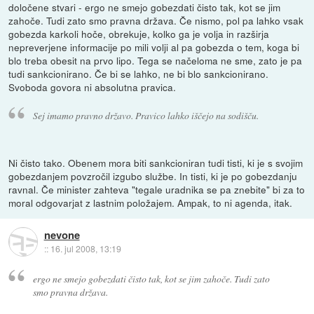
določene stvari - ergo ne smejo gobezdati čisto tak, kot se jim
zahoče. Tudi zato smo pravna država. Če nismo, pol pa lahko vsak
gobezda karkoli hoče, obrekuje, kolko ga je volja in razširja
nepreverjene informacije po mili volji al pa gobezda o tem, koga bi
blo treba obesit na prvo lipo. Tega se načeloma ne sme, zato je pa
tudi sankcionirano. Če bi se lahko, ne bi blo sankcionirano.
Svoboda govora ni absolutna pravica.
Sej imamo pravno državo. Pravico lahko iščejo na sodišču.
Ni čisto tako. Obenem mora biti sankcioniran tudi tisti, ki je s svojim
gobezdanjem povzročil izgubo službe. In tisti, ki je po gobezdanju
ravnal. Če minister zahteva "tegale uradnika se pa znebite" bi za to
moral odgovarjat z lastnim položajem. Ampak, to ni agenda, itak.
nevone
::
16. jul 2008, 13:19
ergo ne smejo gobezdati čisto tak, kot se jim zahoče. Tudi zato
smo pravna država.