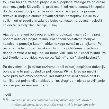
to, kako bo zdaj zajebal prejšnje in si poplačal zasluge za goloroko
osamosvajanje Slovenije, bi pred cca 4 leti resno zastavil in izpeljal
do danes malo bolj korenite reforme v smislu jačanja pravne
države in urejanja čudnih privatizacijskih postopkov. Pa se to v
veliki meri ni zgodilo in zdaj ga bojo, kot kaže, na oblasti nasledili
lih oni ta najbolj rdeči. Ironija, ni kaj.
Aja, pa par stvari bo treba empirično dokazat - namreč - najprej
hočem definicijo pojma tajkun. Pol hočem objektivno merljive
kazalce, s pomočjo katerih lahko nekoga označim za tajkuna. Pol
pa bi rad videl proper raziskavo, ki bo na političnem polju levo-
desno razvrstila te tajkune, da bomo vidli, kdo so ti rdeči tajkuni. Pa
tud škodlo ne bo videt, kdo so pa "tačrni" al pa "takodrlajstasti".
Pa da vidimo, al je tajkun (oziroma rdeči tajkun) empirično dokazljiv
pojav, al je to pač posledica političnega PR-ja, ki so ga mediji in
ovce prav hvaležno pograble, ker nakazana senzacionalnost in
konfliktnost pojma viša naklado enim, drugi pa majo za preklinjanje
ob pivu pač še eno novo tarčo.
--edit--
Sicer pa po novem moramo biti v tej državi baje celo hvaležni
rdečim tajkunom, ker so nas rešili pred tujci in imajo baje celo
izjemo velik socialni čut....