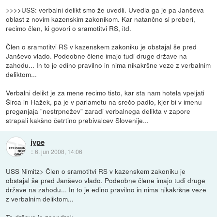
>>>>USS: verbalni delikt smo že uvedli. Uvedla ga je pa Janševa
oblast z novim kazenskim zakonikom. Kar natančno si preberi,
recimo člen, ki govori o sramotitvi RS, itd.
Člen o sramotitvi RS v kazenskem zakoniku je obstajal še pred
Janševo vlado. Podeobne člene imajo tudi druge države na
zahodu... In to je edino pravilno in nima nikakršne veze z verbalnim
deliktom...
Verbalni delikt je za mene recimo tisto, kar sta nam hotela vpeljati
Širca in Hažek, pa je v parlametu na srečo padlo, kjer bi v imenu
preganjaja "nestrpnežev" zaradi verbalnega delikta v zapore
strapali kakšno četrtino prebivalcev Slovenije...
jype
::
6. jun 2008, 14:06
USS Nimitz> Člen o sramotitvi RS v kazenskem zakoniku je
obstajal še pred Janševo vlado. Podeobne člene imajo tudi druge
države na zahodu... In to je edino pravilno in nima nikakršne veze
z verbalnim deliktom...
Ta država je zaendrek.