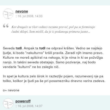
nevone
::
16. jul 2008, 14:33
Ker drugače se (kot vedno) razume preveč, pol pa se formirajo
čudni sklepi. Sem mislil, da je iz podanega primera jasno...
Seveda
. Ampak ta
ne odpravi kršitev. Vedno se najdejo
tudi
tudi
ljudje, ki bodo "nekulturno" kršili pravila. Zaradi njih imamo pravo.
Kulture ne moreš aplicirat na nekoga, ki je nima in ki se požvižga
nanjo. In takšni seveda obstajajo. Samo pozivanje, naj bodo
vendarle "kulturni" ne bo zaleglo nič.
In spet je kultura zelo širok in raztezljiv pojem, razumevanj nje pa
toliko, kolikor je ljudi pa še pri posamezniku dnevno varira zadeva.
o+ nevone
poweroff
::
16. jul 2008, 14:37