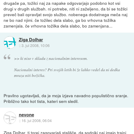
drugače pa, tožilci naj za napake odgovarjajo podobno kot vsi
drugi v drugih službah. ni potrebe, niti ni zaželjeno, da bi se tožilci
preveč bali opravljat svojo službo. nobenega dodatnega meča naj
ne bo nad njimi. če tožilec dela slabo, ga bo vrhovna tožilka
zamenjala. če vrhovna tožilka dela slabo, bo zamenjana...
Ziga Dolhar
::
3. jul 2008, 10:06
>> ki niso v skladu z nacionalnim interesom.
Nacionalni interes? Pri svojih letih bi že lahko vedel da ni dedka
mraza niti božička.
Pravilno ugotavljaš, da je moja izjava navadno populistično sranje.
Približno tako kot tista, kateri sem sledil.
nevone
::
16. jul 2008, 06:04
Ziga Dolhar, ti torej zagovarjaš stališče, da sodniki naj imajo trajni