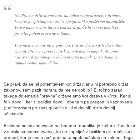
Ne. Pravna država smo zato, da lahko svojo pravico, v primeru
kaznivega vpletanja v naša življenja, lahko poiščemo na sodišču.
Pravo imamo zato, da se s tem ukvarja. Če bi vsi vse delali po
pravilih potem prava ne rabimo.
Pravna država nič ne zagotavlja. Pravno državo je treba stalno
izvajat. Pravo ne preprečuje kaznivih dejanj ampak jih samo
"zdravi". Kazni mogoče delno preprečujejo kazniva dejanja,
ampak vedno samo delno.
Se pravi, da se mi potemtakem kot državljanu ni potrebno držat
zakonov, sam pazit moram, da me ne dobijo? E, točno zarad
takega dojemanja "pravne" države smo kot država v k*rcu. Ker si
folk dovoli, ker si politika dovoli, obenem pa pregon in kaznovanje
(tudi/predsem po zaslugi politike, ki si dovoli) nista dovolj
učinkovita.
Bistvena sestavina vsake ne-banana republike je kultura. Tudi taka
v smislu samoomejevanja, ko ne zapelješ z biciklom pri rdeči skoz
prehod, ker je cesta pač prazna, ampak počakaš na zeleno. Tega