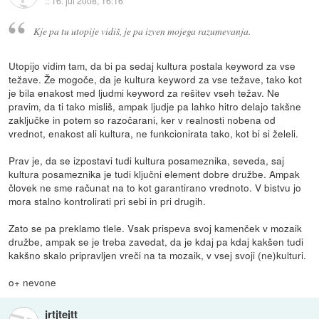
::
16. jul 2008, 16:16
Kje pa tu utopije vidiš, je pa izven mojega razumevanja.
Utopijo vidim tam, da bi pa sedaj kultura postala keyword za vse
težave. Že mogoče, da je kultura keyword za vse težave, tako kot
je bila enakost med ljudmi keyword za rešitev vseh težav. Ne
pravim, da ti tako misliš, ampak ljudje pa lahko hitro delajo takšne
zaključke in potem so razočarani, ker v realnosti nobena od
vrednot, enakost ali kultura, ne funkcionirata tako, kot bi si želeli.
Prav je, da se izpostavi tudi kultura posameznika, seveda, saj
kultura posameznika je tudi ključni element dobre družbe. Ampak
človek ne sme računat na to kot garantirano vrednoto. V bistvu jo
mora stalno kontrolirati pri sebi in pri drugih.
Zato se pa preklamo tlele. Vsak prispeva svoj kamenček v mozaik
družbe, ampak se je treba zavedat, da je kdaj pa kdaj kakšen tudi
kakšno skalo pripravljen vreči na ta mozaik, v vsej svoji (ne)kulturi.
o+ nevone
jrtjtejtt