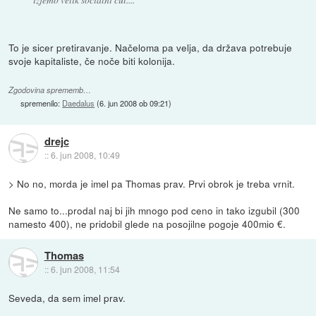
To je sicer pretiravanje. Načeloma pa velja, da država potrebuje
svoje kapitaliste, če noče biti kolonija.
Zgodovina sprememb…
spremenilo:
Daedalus
(
6. jun 2008 ob 09:21
)
drejc
::
6. jun 2008, 10:49
> No no, morda je imel pa Thomas prav. Prvi obrok je treba vrnit.
Ne samo to...prodal naj bi jih mnogo pod ceno in tako izgubil (300
namesto 400), ne pridobil glede na posojilne pogoje 400mio €.
Thomas
::
6. jun 2008, 11:54
Seveda, da sem imel prav.