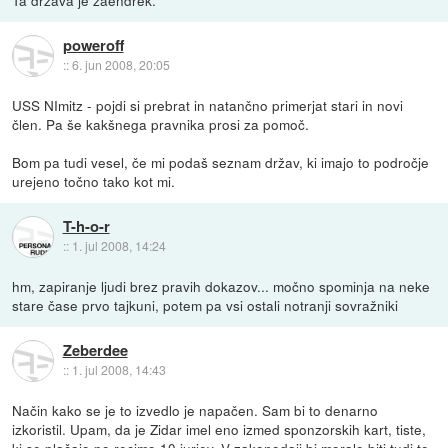
poweroff
::
6. jun 2008, 20:05
USS NImitz - pojdi si prebrat in natančno primerjat stari in novi
člen. Pa še kakšnega pravnika prosi za pomoč.
Bom pa tudi vesel, če mi podaš seznam držav, ki imajo to področje
urejeno točno tako kot mi.
T-h-o-r
::
1. jul 2008, 14:24
hm, zapiranje ljudi brez pravih dokazov... močno spominja na neke
stare čase prvo tajkuni, potem pa vsi ostali notranji sovražniki
Zeberdee
::
1. jul 2008, 14:43
Način kako se je to izvedlo je napačen. Sam bi to denarno
izkoristil. Upam, da je Zidar imel eno izmed sponzorskih kart, tiste,
ki se plačajo po recimo 10 jurjev. V zakonodaji bi moralo biti tudi to,