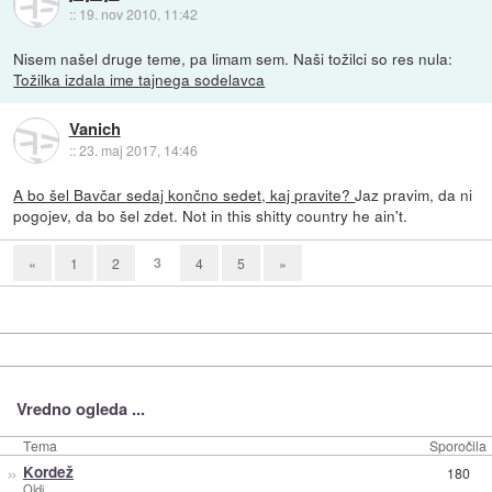
::
19. nov 2010, 11:42
Nisem našel druge teme, pa limam sem. Naši tožilci so res nula:
Tožilka izdala ime tajnega sodelavca
Vanich
::
23. maj 2017, 14:46
A bo šel Bavčar sedaj končno sedet, kaj pravite?
Jaz pravim, da ni
pogojev, da bo šel zdet. Not in this shitty country he ain't.
3
«
1
2
4
5
»
Vredno ogleda ...
Tema
Sporočila
»
Kordež
180
Oldi