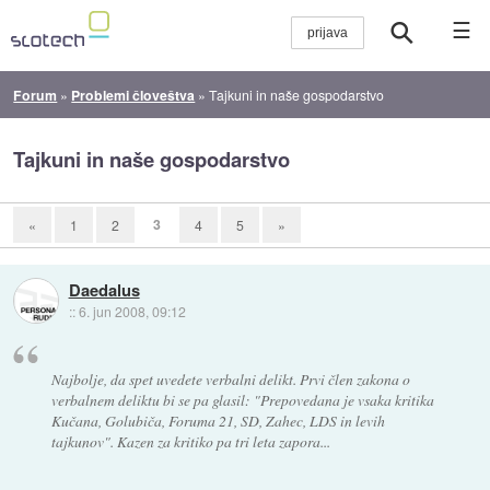
☰
Forum
»
Problemi človeštva
»
Tajkuni in naše gospodarstvo
Tajkuni in naše gospodarstvo
3
«
1
2
4
5
»
Daedalus
::
6. jun 2008, 09:12
Najbolje, da spet uvedete verbalni delikt. Prvi člen zakona o
verbalnem deliktu bi se pa glasil: "Prepovedana je vsaka kritika
Kučana, Golubiča, Foruma 21, SD, Zahec, LDS in levih
tajkunov". Kazen za kritiko pa tri leta zapora...