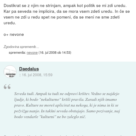
Dostikrat se z njim ne strinjam, ampak kot politik se mi zdi uredu.
Kar pa seveda ne implicira, da se mora vsem zdeti uredu. In če se
vsem ne zdi u redu spet ne pomeni, da se meni ne sme zdeti
uredu.
o+ nevone
Zgodovina sprememb…
spremenila:
nevone
(
16. jul 2008 ob 14:53
)
Daedalus
::
16. jul 2008, 15:59
Seveda tudi. Ampak ta tudi ne odpravi kršitev. Vedno se najdejo
ljudje, ki bodo "nekulturno" kršili pravila. Zaradi njih imamo
pravo. Kulture ne moreš aplicirat na nekoga, ki je nima in ki se
požvižga nanjo. In takšni seveda obstajajo. Samo pozivanje, naj
bodo vendarle "kulturni" ne bo zaleglo nič.