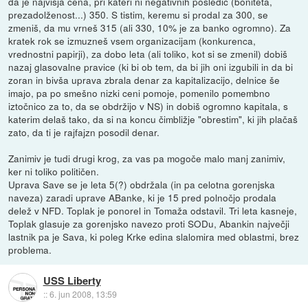
da je najvišja cena, pri kateri ni negativnih posledic (boniteta,
prezadolženost...) 350. S tistim, keremu si prodal za 300, se
zmeniš, da mu vrneš 315 (ali 330, 10% je za banko ogromno). Za
kratek rok se izmuzneš vsem organizacijam (konkurenca,
vrednostni papirji), za dobo leta (ali toliko, kot si se zmenil) dobiš
nazaj glasovalne pravice (ki bi ob tem, da bi jih oni izgubili in da bi
zoran in bivša uprava zbrala denar za kapitalizacijo, delnice še
imajo, pa po smešno nizki ceni pomoje, pomenilo pomembno
iztočnico za to, da se obdržijo v NS) in dobiš ogromno kapitala, s
katerim delaš tako, da si na koncu čimbližje "obrestim", ki jih plačaš
zato, da ti je rajfajzn posodil denar.
Zanimiv je tudi drugi krog, za vas pa mogoče malo manj zanimiv,
ker ni toliko političen.
Uprava Save se je leta 5(?) obdržala (in pa celotna gorenjska
naveza) zaradi uprave ABanke, ki je 15 pred polnočjo prodala
delež v NFD. Toplak je ponorel in Tomaža odstavil. Tri leta kasneje,
Toplak glasuje za gorenjsko navezo proti SODu, Abankin največji
lastnik pa je Sava, ki poleg Krke edina slalomira med oblastmi, brez
problema.
USS Liberty
::
6. jun 2008, 13:59