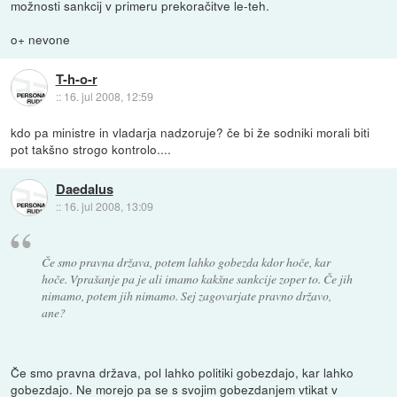
možnosti sankcij v primeru prekoračitve le-teh.
o+ nevone
T-h-o-r
::
16. jul 2008, 12:59
kdo pa ministre in vladarja nadzoruje? če bi že sodniki morali biti
pot takšno strogo kontrolo....
Daedalus
::
16. jul 2008, 13:09
Če smo pravna država, potem lahko gobezda kdor hoče, kar
hoče. Vprašanje pa je ali imamo kakšne sankcije zoper to. Če jih
nimamo, potem jih nimamo. Sej zagovarjate pravno državo,
ane?
Če smo pravna država, pol lahko politiki gobezdajo, kar lahko
gobezdajo. Ne morejo pa se s svojim gobezdanjem vtikat v