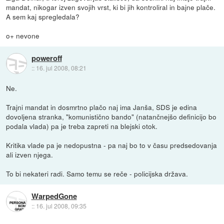
mandat, nikogar izven svojih vrst, ki bi jih kontroliral in bajne plače.
A sem kaj spregledala?
o+ nevone
poweroff
::
16. jul 2008, 08:21
Ne.
Trajni mandat in dosmrtno plačo naj ima Janša, SDS je edina
dovoljena stranka, "komunistično bando" (natančnejšo definicijo bo
podala vlada) pa je treba zapreti na blejski otok.
Kritika vlade pa je nedopustna - pa naj bo to v času predsedovanja
ali izven njega.
To bi nekateri radi. Samo temu se reče - policijska država.
WarpedGone
::
16. jul 2008, 09:35