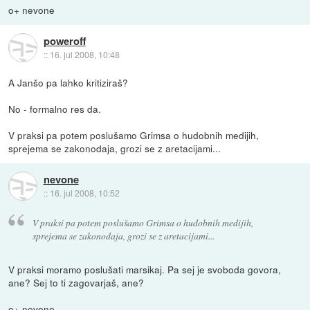
o+ nevone
poweroff
::
16. jul 2008, 10:48
A Janšo pa lahko kritiziraš?
No - formalno res da.
V praksi pa potem poslušamo Grimsa o hudobnih medijih,
sprejema se zakonodaja, grozi se z aretacijami...
nevone
::
16. jul 2008, 10:52
V praksi pa potem poslušamo Grimsa o hudobnih medijih,
sprejema se zakonodaja, grozi se z aretacijami...
V praksi moramo poslušati marsikaj. Pa sej je svoboda govora,
ane? Sej to ti zagovarjaš, ane?
o+ nevone