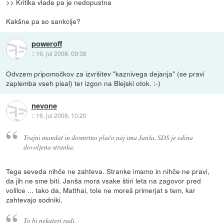
>> Kritika vlade pa je nedopustna
Kakšne pa so sankcije?
poweroff
::
16. jul 2008, 09:38
Odvzem pripomočkov za izvršitev "kaznivega dejanja" (se pravi
zaplemba vseh pisal) ter izgon na Blejski otok. :-)
nevone
::
16. jul 2008, 10:20
Trajni mandat in dosmrtno plačo naj ima Janša, SDS je edina
dovoljena stranka,
Tega seveda nihče ne zahteva. Stranke imamo in nihče ne pravi,
da jih ne sme biti. Janša mora vsake štiri leta na zagovor pred
volilce ... tako da, Matthai, tole ne moreš primerjat s tem, kar
zahtevajo sodniki.
To bi nekateri radi.