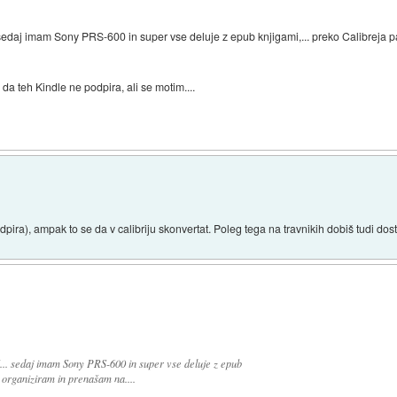
... sedaj imam Sony PRS-600 in super vse deluje z epub knjigami,... preko Calibreja
da teh Kindle ne podpira, ali se motim....
ra), ampak to se da v calibriju skonvertat. Poleg tega na travnikih dobiš tudi dost
v"... sedaj imam Sony PRS-600 in super vse deluje z epub
o organiziram in prenašam na....