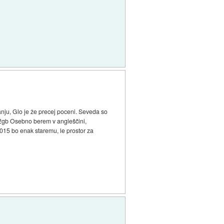
ranju, Glo je že precej poceni. Seveda so
 32gb Osebno berem v angleščini,
2015 bo enak staremu, le prostor za