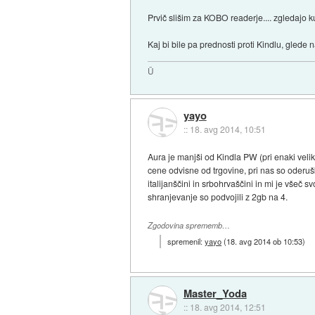
Prvič slišim za KOBO readerje.... zgledajo 
Kaj bi bile pa prednosti proti Kindlu, glede n
Ü
yayo
::
18. avg 2014, 10:51
Aura je manjši od Kindla PW (pri enaki velik
cene odvisne od trgovine, pri nas so oderu
italijanščini in srbohrvaščini in mi je vše
shranjevanje so podvojili z 2gb na 4.
Zgodovina sprememb…
spremenil:
yayo
(
18. avg 2014 ob 10:53
)
Master_Yoda
::
18. avg 2014, 12:51