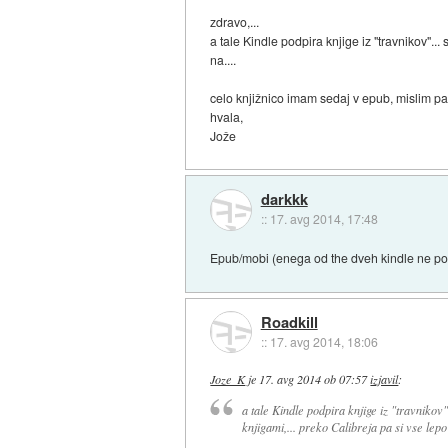
zdravo,...
a tale Kindle podpira knjige iz "travnikov"
na....
celo knjižnico imam sedaj v epub, mislim pa 
hvala,
Jože
darkkk
::
17. avg 2014, 17:48
Epub/mobi (enega od the dveh kindle ne podpi
Roadkill
::
17. avg 2014, 18:06
Joze_K
je
17. avg 2014 ob 07:57
izjavil
:
a tale Kindle podpira knjige iz "travniko
knjigami,... preko Calibreja pa si vse lep