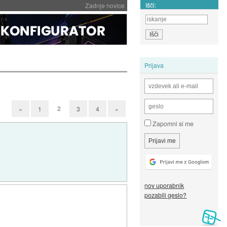
Išči:
Zadnje novice
Prijava
2
«
1
3
4
»
Zapomni si me
nov uporabnik
pozabili geslo?