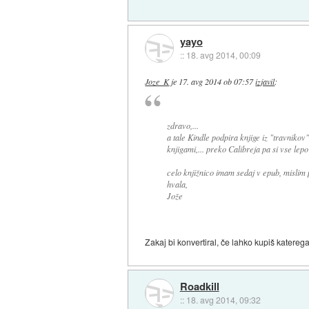
yayo
::
18. avg 2014, 00:09
Joze_K
je
17. avg 2014 ob 07:57
izjavil
:
zdravo,...
a tale Kindle podpira knjige iz "travniko
knjigami,... preko Calibreja pa si vse lep
celo knjižnico imam sedaj v epub, mislim p
hvala,
Jože
Zakaj bi konvertiral, če lahko kupiš kater
Roadkill
::
18. avg 2014, 09:32