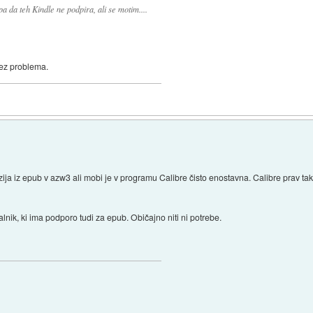
a da teh Kindle ne podpira, ali se motim....
rez problema.
ja iz epub v azw3 ali mobi je v programu Calibre čisto enostavna. Calibre prav ta
lnik, ki ima podporo tudi za epub. Običajno niti ni potrebe.