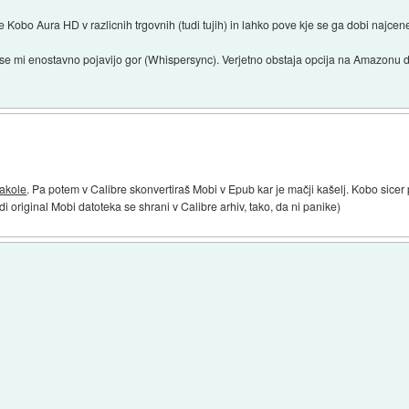
 Kobo Aura HD v razlicnih trgovnih (tudi tujih) in lahko pove kje se ga dobi najcen
m se mi enostavno pojavijo gor (Whispersync). Verjetno obstaja opcija na Amazonu 
takole
. Pa potem v Calibre skonvertiraš Mobi v Epub kar je mačji kašelj. Kobo sicer
di original Mobi datoteka se shrani v Calibre arhiv, tako, da ni panike)