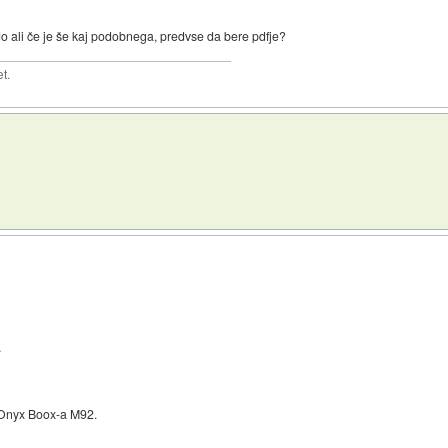
o ali če je še kaj podobnega, predvse da bere pdfje?
t.
.
n Onyx Boox-a M92.