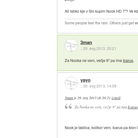
Ali lahko kje v Slo kupim Nook HD 7"? Ve kd
Some people feel the rain. Others just get we
3man
::
29. avg 2013, 20:21
Za Nooka ne vem, večje 9" pa ima
Icarus
.
yayo
::
30. avg 2013, 14:58
3man
je
29. avg 2013 ob 20:21
izjavil
:
Za Nooka ne vem, večje 9" pa ima
Icarus
Nook je tablica, kolikor vem. Icarus pa klo