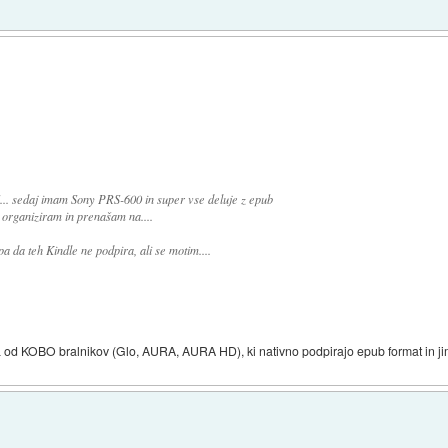
v"... sedaj imam Sony PRS-600 in super vse deluje z epub
o organiziram in prenašam na....
a da teh Kindle ne podpira, ali se motim....
ega od KOBO bralnikov (Glo, AURA, AURA HD), ki nativno podpirajo epub format in 