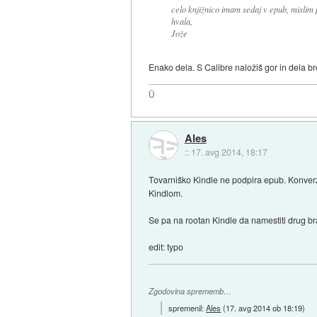
celo knjižnico imam sedaj v epub, mislim p
hvala,
Jože
Enako dela. S Calibre naložiš gor in dela b
Ü
Ales
::
17. avg 2014, 18:17
Tovarniško Kindle ne podpira epub. Konverzi
Kindlom.
Se pa na rootan Kindle da namestiti drug bra
edit: typo
Zgodovina sprememb…
spremenil:
Ales
(
17. avg 2014 ob 18:19
)