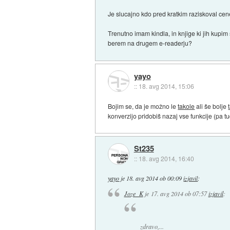
Je slucajno kdo pred kratkim raziskoval cene
Trenutno imam kindla, in knjige ki jih kupi
berem na drugem e-readerju?
yayo
::
18. avg 2014, 15:06
Bojim se, da je možno le
takole
ali še bolje
konverzijo pridobiš nazaj vse funkcije (pa tu
St235
::
18. avg 2014, 16:40
yayo
je
18. avg 2014 ob 00:09
izjavil
:
Joze_K
je
17. avg 2014 ob 07:57
izjavil
:
zdravo,...