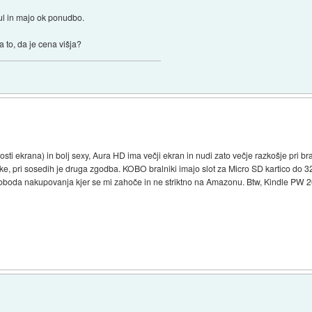
kul in majo ok ponudbo.
a to, da je cena višja?
osti ekrana) in bolj sexy, Aura HD ima večji ekran in nudi zato večje razkošje pri b
ške, pri sosedih je druga zgodba. KOBO bralniki imajo slot za Micro SD kartico do
č svoboda nakupovanja kjer se mi zahoče in ne striktno na Amazonu. Btw, Kindle PW 