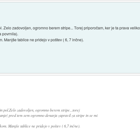
pol. Zelo zadovoljen, ogromno berem stripe... Torej priporočam, ker je ta prava vel
a povrnila).
 Manjše tablice ne pridejo v poštev ( 6, 7 inčne).
n pol.Zelo zadovoljen, ogromno berem stripe...torej
ranje( pred tem sem ogromno denarja zapravil za stripe in se mi
om. Manjše tablice ne pridejo v poštev ( 6,7 inčne).