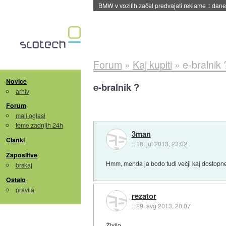
BMW v vozilih začel predvajati reklame
::
dane
Forum
»
Kaj kupiti
»
e-bralnik 
Novice
e-bralnik ?
arhiv
Forum
mali oglasi
teme zadnjih 24h
3man
Članki
::
18. jul 2013, 23:02
Zaposlitve
Hmm, menda ja bodo tudi večji kaj dostopnejš
brskaj
Ostalo
pravila
rezator
::
29. avg 2013, 20:07
Živijo.