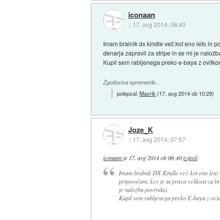
iconaan
::
17. avg 2014, 06:40
Imam bralnik dx kindle več kot eno leto in 
denarja zapravil za stripe in se mi je naložb
Kupil sem rabljenega preko e-baya z ovitkom.
Zgodovina sprememb…
polepsal:
Mavrik
(
17. avg 2014 ob 10:29
)
Joze_K
::
17. avg 2014, 07:57
iconaan
je
17. avg 2014 ob 06:40
izjavil
:
Imam bralnik DX Kindle več kot eno leto i
priporočam, ker je ta prava velikost za b
je naložba povrnila).
Kupil sem rabljenega preko E-baya z ovitk