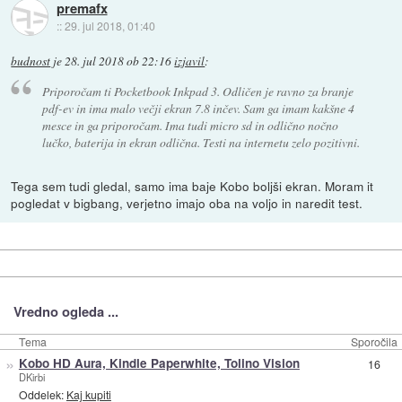
premafx
::
29. jul 2018, 01:40
budnost
je
28. jul 2018 ob 22:16
izjavil
:
Priporočam ti Pocketbook Inkpad 3. Odličen je ravno za branje
pdf-ev in ima malo večji ekran 7.8 inčev. Sam ga imam kakšne 4
mesce in ga priporočam. Ima tudi micro sd in odlično nočno
lučko, baterija in ekran odlična. Testi na internetu zelo pozitivni.
Tega sem tudi gledal, samo ima baje Kobo boljši ekran. Moram it
pogledat v bigbang, verjetno imajo oba na voljo in naredit test.
Vredno ogleda ...
Tema
Sporočila
»
Kobo HD Aura, Kindle Paperwhite, Tolino Vision
16
DKirbi
Oddelek:
Kaj kupiti