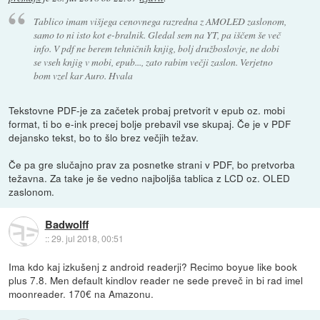
Tablico imam višjega cenovnega razredna z AMOLED zaslonom,
samo to ni isto kot e-bralnik. Gledal sem na YT, pa iščem še več
info. V pdf ne berem tehničnih knjig, bolj družboslovje, ne dobi
se vseh knjig v mobi, epub..., zato rabim večji zaslon. Verjetno
bom vzel kar Auro. Hvala
Tekstovne PDF-je za začetek probaj pretvorit v epub oz. mobi
format, ti bo e-ink precej bolje prebavil vse skupaj. Če je v PDF
dejansko tekst, bo to šlo brez večjih težav.
Če pa gre slučajno prav za posnetke strani v PDF, bo pretvorba
težavna. Za take je še vedno najboljša tablica z LCD oz. OLED
zaslonom.
Badwolff
::
29. jul 2018, 00:51
Ima kdo kaj izkušenj z android readerji? Recimo boyue like book
plus 7.8. Men default kindlov reader ne sede preveč in bi rad imel
moonreader. 170€ na Amazonu.