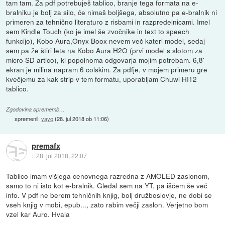
tam tam. Za pdf potrebuješ tablico, branje tega formata na e-
bralniku je bolj za silo, če nimaš boljšega, absolutno pa e-bralnik ni
primeren za tehnično literaturo z risbami in razpredelnicami. Imel
sem Kindle Touch (ko je imel še zvočnike in text to speech
funkcijo), Kobo Aura,Onyx Boox nevem več kateri model, sedaj
sem pa že štiri leta na Kobo Aura H2O (prvi model s slotom za
micro SD artico), ki popolnoma odgovarja mojim potrebam. 6,8'
ekran je milina napram 6 colskim. Za pdfje, v mojem primeru gre
kvečjemu za kak strip v tem formatu, uporabljam Chuwi HI12
tablico.
Zgodovina sprememb…
spremenil:
yayo
(
28. jul 2018 ob 11:06
)
premafx
::
28. jul 2018, 22:07
Tablico imam višjega cenovnega razredna z AMOLED zaslonom,
samo to ni isto kot e-bralnik. Gledal sem na YT, pa iščem še več
info. V pdf ne berem tehničnih knjig, bolj družboslovje, ne dobi se
vseh knjig v mobi, epub..., zato rabim večji zaslon. Verjetno bom
vzel kar Auro. Hvala