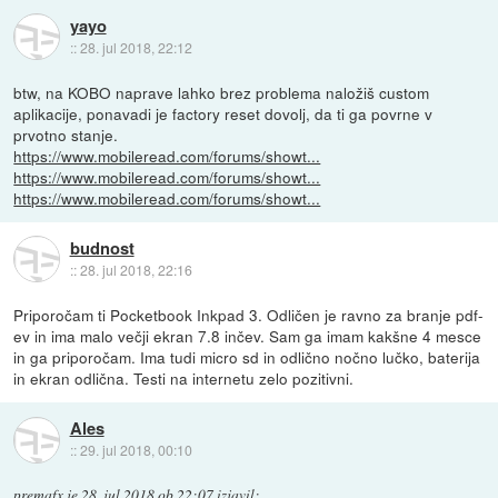
yayo
::
28. jul 2018, 22:12
btw, na KOBO naprave lahko brez problema naložiš custom
aplikacije, ponavadi je factory reset dovolj, da ti ga povrne v
prvotno stanje.
https://www.mobileread.com/forums/showt...
https://www.mobileread.com/forums/showt...
https://www.mobileread.com/forums/showt...
budnost
::
28. jul 2018, 22:16
Priporočam ti Pocketbook Inkpad 3. Odličen je ravno za branje pdf-
ev in ima malo večji ekran 7.8 inčev. Sam ga imam kakšne 4 mesce
in ga priporočam. Ima tudi micro sd in odlično nočno lučko, baterija
in ekran odlična. Testi na internetu zelo pozitivni.
Ales
::
29. jul 2018, 00:10
premafx
je
28. jul 2018 ob 22:07
izjavil
: