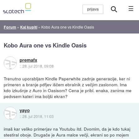
☰
Forum
»
Kaj kupiti
»
Kobo Aura one vs Kindle Oasis
Kobo Aura one vs Kindle Oasis
premafx
::
28. jul 2018, 09:08
Trenutno uporabljam Kindle Paperwhite zadnje generacije, ker ni
primeren a branje pdfjev iščem ebralnik z večjim zaslonom. Ima
kdo izkušnje z Auro in Oasisom? Cena je pribl. enaka, zanima me
pedvsem kateri ima boljši ekran?
yayo
::
28. jul 2018, 11:03
imaš kar veliko primerjav na Youtubu itd. Dvomim, da je kdo tukaj
stestiral oboje. Drugače je Aura malce večji, ekrani so po mojem