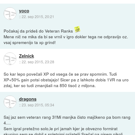
yoco
::
22. sep 2015, 20:21
Počakaj da prideš do Veteran Ranks
Mene nič ne mika da bi se vrnil v igro dokler tega ne odpravijo oz.
vsaj spremenijo ta xp grind!
Zelnick
::
22. sep 2015, 23:28
So kar lepo povečali XP od vsega če se prav spomnim. Tudi
XP+50% gain potsi obstajajo! Sicer pa z lahkoto dobis 1VR na uro
zdaj, ker so tudi zmanjšali na 850 tisoč z miljona.
dragons
::
23. sep 2015, 05:34
Saj jaz sem veteran rang 3!!Mi manjka čisto majčkeno pa bom rang
4....
Sem igral pretežno solo,le pri jamah kjer je obvezno formirat
skupino sem se dobil s spletnimi prijatelji.Srečal pa nisem nikoli