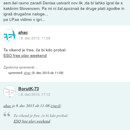
sem šel ravno zaradi Denisa ustvarit nov lik ,da bi lahko igral še s
kakšnim Slovencem. Pa mi ni žal,spoznaš še druge plati zgodbe in
igraš drugačne naloge...
pa LP.se vidimo v igri...
ahac
::
8. dec 2015, 11:08
Ta vikend je free, če bi kdo probal:
ESO free play weekend
Zgodovina sprememb…
spremenil:
ahac
(
8. dec 2015 ob 11:09
)
BorutK-73
::
8. dec 2015, 17:12
ahac
je
8. dec 2015 ob 11:08
izjavil
:
Ta vikend je free, če bi kdo probal:
ESO free play weekend