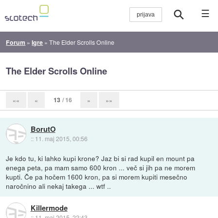
☰
Forum
»
Igre
»
The Elder Scrolls Online
The Elder Scrolls Online
13
/ 16
««
«
»
»»
BorutO
::
11. maj 2015, 00:56
Je kdo tu, ki lahko kupi krone? Jaz bi si rad kupil en mount pa
enega peta, pa mam samo 600 kron ... več si jih pa ne morem
kupti. Če pa hočem 1600 kron, pa si morem kupiti mesečno
naročnino ali nekaj takega ... wtf ..
Killermode
::
11. maj 2015, 22:43