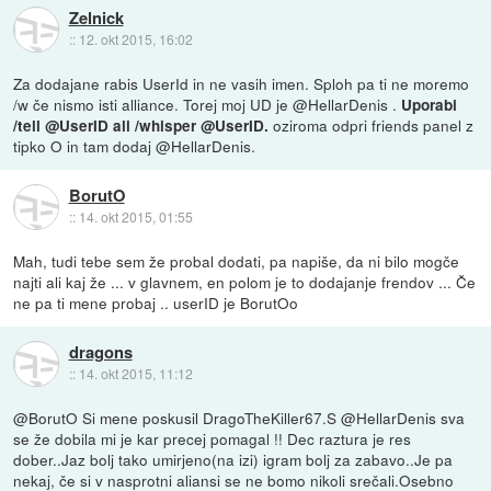
Zelnick
::
12. okt 2015, 16:02
Za dodajane rabis UserId in ne vasih imen. Sploh pa ti ne moremo
/w če nismo isti alliance. Torej moj UD je @HellarDenis .
Uporabi
oziroma odpri friends panel z
/tell @UserID ali /whisper @UserID.
tipko O in tam dodaj @HellarDenis.
BorutO
::
14. okt 2015, 01:55
Mah, tudi tebe sem že probal dodati, pa napiše, da ni bilo mogče
najti ali kaj že ... v glavnem, en polom je to dodajanje frendov ... Če
ne pa ti mene probaj .. userID je BorutOo
dragons
::
14. okt 2015, 11:12
@BorutO Si mene poskusil DragoTheKiller67.S @HellarDenis sva
se že dobila mi je kar precej pomagal !! Dec raztura je res
dober..Jaz bolj tako umirjeno(na izi) igram bolj za zabavo..Je pa
nekaj, če si v nasprotni aliansi se ne bomo nikoli srečali.Osebno