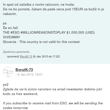
In spet od začetka z novim računom, ne hvala.
Da ne bo pomote, čakam da pade cena pod 15EUR za božič in jo
nabavim.
ps
Še en fail:
THE #ESO #MILLIONREASONSTOPLAY $1,000,000 (USD)
GIVEAWAY
Slovenia - This country is not valid for this contest.
Zgodovina sprememb…
spremenil:
BorutK-73
(
8. dec 2015 ob 17:22
)
BorutK-73
::
8. dec 2015, 18:07
ps2
Zgleda da vsi ki s(m)o naročeni na email newsleeter dobimo jutri
kodo za free weekend.
If you subscribe to receive mail from ESO, we will be sending the
codes tomorrow.