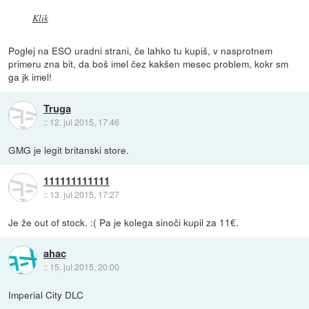
Klik
Poglej na ESO uradni strani, če lahko tu kupiš, v nasprotnem
primeru zna bit, da boš imel čez kakšen mesec problem, kokr sm
ga jk imel!
Truga
::
12. jul 2015, 17:46
GMG je legit britanski store.
111111111111
::
13. jul 2015, 17:27
Je že out of stock. :( Pa je kolega sinoči kupil za 11€.
ahac
::
15. jul 2015, 20:00
Imperial City DLC