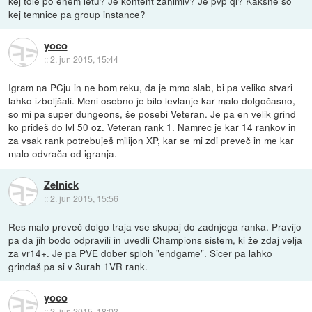
kej tole po enem letu? Je kontent zanimiv? Je pvp ql? Kakšne so
kej temnice pa group instance?
yoco
::
2. jun 2015, 15:44
Igram na PCju in ne bom reku, da je mmo slab, bi pa veliko stvari
lahko izboljšali. Meni osebno je bilo levlanje kar malo dolgočasno,
so mi pa super dungeons, še posebi Veteran. Je pa en velik grind
ko prideš do lvl 50 oz. Veteran rank 1. Namrec je kar 14 rankov in
za vsak rank potrebuješ milijon XP, kar se mi zdi preveč in me kar
malo odvrača od igranja.
Zelnick
::
2. jun 2015, 15:56
Res malo preveč dolgo traja vse skupaj do zadnjega ranka. Pravijo
pa da jih bodo odpravili in uvedli Champions sistem, ki že zdaj velja
za vr14+. Je pa PVE dober sploh "endgame". Sicer pa lahko
grindaš pa si v 3urah 1VR rank.
yoco
::
2. jun 2015, 18:03