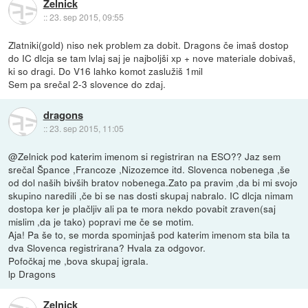
Zelnick
::
23. sep 2015, 09:55
Zlatniki(gold) niso nek problem za dobit. Dragons če imaš dostop
do IC dlcja se tam lvlaj saj je najboljši xp + nove materiale dobivaš,
ki so dragi. Do V16 lahko komot zaslužiš 1mil
Sem pa srečal 2-3 slovence do zdaj.
dragons
::
23. sep 2015, 11:05
@Zelnick pod katerim imenom si registriran na ESO?? Jaz sem
srečal Špance ,Francoze ,Nizozemce itd. Slovenca nobenega ,še
od dol naših bivših bratov nobenega.Zato pa pravim ,da bi mi svojo
skupino naredili ,če bi se nas dosti skupaj nabralo. IC dlcja nimam
dostopa ker je plačljiv ali pa te mora nekdo povabit zraven(saj
mislim ,da je tako) popravi me če se motim.
Aja! Pa še to, se morda spominjaš pod katerim imenom sta bila ta
dva Slovenca registrirana? Hvala za odgovor.
Pofočkaj me ,bova skupaj igrala.
lp Dragons
Zelnick