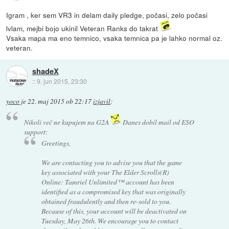
Igram , ker sem VR3 in delam daily pledge, počasi, zelo počasi
lvlam, mejbi bojo ukinil Veteran Ranks do takrat
Vsaka mapa ma eno temnico, vsaka temnica pa je lahko normal oz.
veteran.
shadeX
::
9. jun 2015, 23:30
yoco
je
22. maj 2015 ob 22:17
izjavil
:
Nikoli več ne kupujem na G2A
Danes dobil mail od ESO
support:
Greetings,
We are contacting you to advise you that the game
key associated with your The Elder Scrolls(R)
Online: Tamriel Unlimited™ account has been
identified as a compromised key that was originally
obtained fraudulently and then re-sold to you.
Because of this, your account will be deactivated on
Tuesday, May 26th. We encourage you to contact