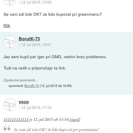
::
12. jul 2015, 13:54
Se vam zdi tole OK? Je kdo kupoval pri greenmanu?
Klik
BorutK-73
::
12. jul 2015, 16:57
Jaz sem kupil par iger pri GMG, vedno brez problemov.
Tudi na redit-u priporočajo ta link.
Zgodovina sprememb…
spremenil:
BorutK-73
(
12. jul 2015 ob 16:59
)
yoco
::
12. jul 2015, 17:15
111111111111
je
12. jul 2015 ob 13:54
izjavil
:
Se vam zdi tole OK? Je kdo kupoval pri greenmanu?