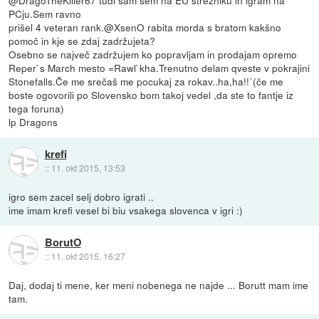
PCju.Sem ravno
prišel 4 veteran rank.@XsenO rabita morda s bratom kakšno
pomoč in kje se zdaj zadržujeta?
Osebno se največ zadržujem ko popravljam in prodajam opremo
Reper`s March mesto =Rawl`kha.Trenutno delam qveste v pokrajini
Stonefalls.Če me srečaš me pocukaj za rokav..ha,ha!!˙(če me
boste ogovorili po Slovensko bom takoj vedel ,da ste to fantje iz
tega foruna)
lp Dragons
krefi
::
11. okt 2015, 13:53
igro sem zacel selj dobro igrati ..
ime imam krefi vesel bi biu vsakega slovenca v igri :)
BorutO
::
11. okt 2015, 16:27
Daj, dodaj ti mene, ker meni nobenega ne najde ... Borutt mam ime
tam.