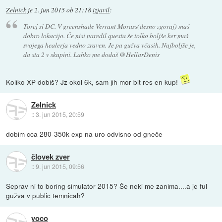
Zelnick
je
2. jun 2015 ob 21:18
izjavil
:
Torej si DC. V greenshade Verrant Morass(desno zgoraj) maš
dobro lokacijo. Če nisi naredil questa še tolko boljše ker maš
svojega healerja vedno zraven. Je pa gužva včasih. Najboljše je,
da sta 2 v skupini. Lahko me dodaš @HellarDenis
Koliko XP dobiš? Jz okol 6k, sam jih mor bit res en kup!
Zelnick
::
3. jun 2015, 20:59
dobim cca 280-350k exp na uro odvisno od gneče
človek zver
::
9. jun 2015, 09:56
Seprav ni to boring simulator 2015? Še neki me zanima....a je ful
gužva v public temnicah?
yoco