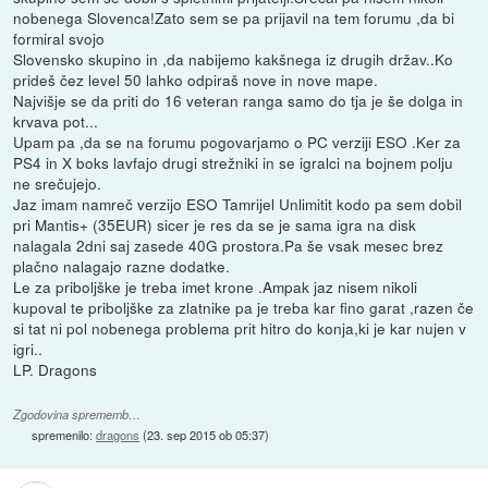
nobenega Slovenca!Zato sem se pa prijavil na tem forumu ,da bi
formiral svojo
Slovensko skupino in ,da nabijemo kakšnega iz drugih držav..Ko
prideš čez level 50 lahko odpiraš nove in nove mape.
Najvišje se da priti do 16 veteran ranga samo do tja je še dolga in
krvava pot...
Upam pa ,da se na forumu pogovarjamo o PC verziji ESO .Ker za
PS4 in X boks lavfajo drugi strežniki in se igralci na bojnem polju
ne srečujejo.
Jaz imam namreč verzijo ESO Tamrijel Unlimitit kodo pa sem dobil
pri Mantis+ (35EUR) sicer je res da se je sama igra na disk
nalagala 2dni saj zasede 40G prostora.Pa še vsak mesec brez
plačno nalagajo razne dodatke.
Le za priboljške je treba imet krone .Ampak jaz nisem nikoli
kupoval te priboljške za zlatnike pa je treba kar fino garat ,razen če
si tat ni pol nobenega problema prit hitro do konja,ki je kar nujen v
igri..
LP. Dragons
Zgodovina sprememb…
spremenilo:
dragons
(
23. sep 2015 ob 05:37
)