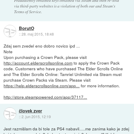
Fraudulently obtained keys obtained via Steam and then re-sold
via third-party websites is a violation of both our and Steam's
Terms of Service.
BorutO
::
28. maj 2015, 18:48
Zdaj sem zvedel eno dobro novico ipd ...
Note
Upon purchasing a Crown Pack, please visit
http://account.elderscrollsonline.com
to apply the Crown Pack
code. Customers who have purchased The Elder Scrolls Online
and The Elder Scrolls Online: Tamriel Unlimited via Steam must
purchase Crown Packs via Steam. Please visit
https://help.elderscrollsonline.com/app...
for more information.
http://store.steampowered.com/app/37117...
človek zver
::
2. jun 2015, 12:19
Jest razmišlam da bi tole za PS4 nabavil.....me zanima kako je zdej