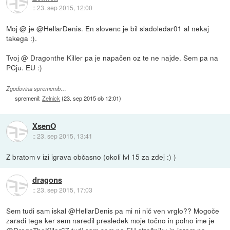
::
23. sep 2015, 12:00
Moj @ je @HellarDenis. En slovenc je bil sladoledar01 al nekaj
takega :).
Tvoj @ Dragonthe Killer pa je napačen oz te ne najde. Sem pa na
PCju. EU :)
Zgodovina sprememb…
spremenil:
Zelnick
(
23. sep 2015 ob 12:01
)
XsenO
::
23. sep 2015, 13:41
Z bratom v izi igrava občasno (okoli lvl 15 za zdej :) )
dragons
::
23. sep 2015, 17:03
Sem tudi sam iskal @HellarDenis pa mi ni nič ven vrglo?? Mogoče
zaradi tega ker sem naredil presledek moje točno in polno ime je
@DragoTheKiller67 tudi sam sem na EU strežniku in igram na