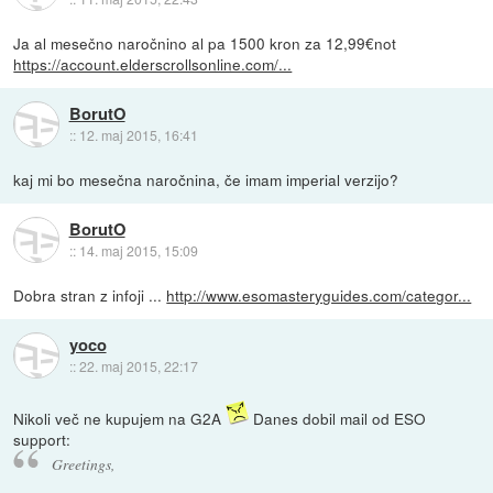
Ja al mesečno naročnino al pa 1500 kron za 12,99€not
https://account.elderscrollsonline.com/...
BorutO
::
12. maj 2015, 16:41
kaj mi bo mesečna naročnina, če imam imperial verzijo?
BorutO
::
14. maj 2015, 15:09
Dobra stran z infoji ...
http://www.esomasteryguides.com/categor...
yoco
::
22. maj 2015, 22:17
Nikoli več ne kupujem na G2A
Danes dobil mail od ESO
support:
Greetings,