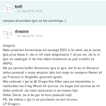
krefi
::
12. sep 2015, 15:35
menjam ali prodam igro za kej zanimivga :)
dragons
::
22. sep 2015, 19:31
dragons
Malo prebiram komentarje od samega ESO in bi rekel ,da je sama
igra prva klasa in ,da ni niti malo dolgočasna !! Je pa res ,da to ni
igra za vsakogar in da ima miljon kvestov,ki so pač značilni za
ARPG.
Me pa zanima koliko Slovencev igra to igro, ker bi se mi Slovenci
lahko povezali v svojo skupino tako kot imajo to narejeno Nemci ali
pa Francozi in Angleško govoreči igralci.
Moj vzdevek v igri je @ Dragonthe Killer sem pa lokostrelec in
mečevalec lev.3 leg-Wood elf /punca/ ,če kogar koli zanima se mi
lahko pridruži ,da malo razturamo in se imamo fajn.
Hellar Denis ,če si še gor te bom poskusil najti.
PS. Se vidimo v igri in se porufamo na tem forumu.
LP Dragon>