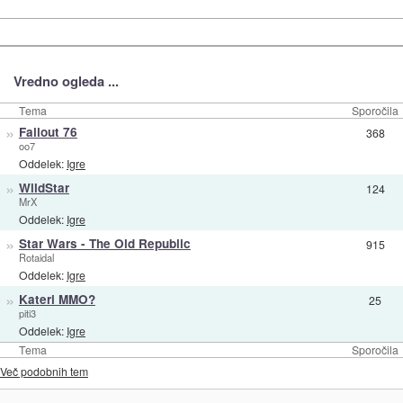
Vredno ogleda ...
Tema
Sporočila
»
Fallout 76
368
oo7
Oddelek:
Igre
»
WildStar
124
MrX
Oddelek:
Igre
»
Star Wars - The Old Republic
915
Rotaidal
Oddelek:
Igre
»
Kateri MMO?
25
piti3
Oddelek:
Igre
Tema
Sporočila
Več podobnih tem