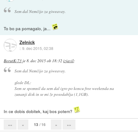
Sem dal Nemčijo za giweavay.
To bo pa pomagalo, ja...
Zelnick
::
9. dec 2015, 02:38
BorutK-73
je
8. dec 2015 ob 18:32
izjavil
:
Sem dal Nemčijo za giweavay.
glede DL:
Sem se spomnil da sem dal igro po koncu free weekenda na
zunanji disk in se mi že posodablja (1,1GB).
In ce dobis dobitek, kaj bos potem?
13
/ 16
««
«
»
»»