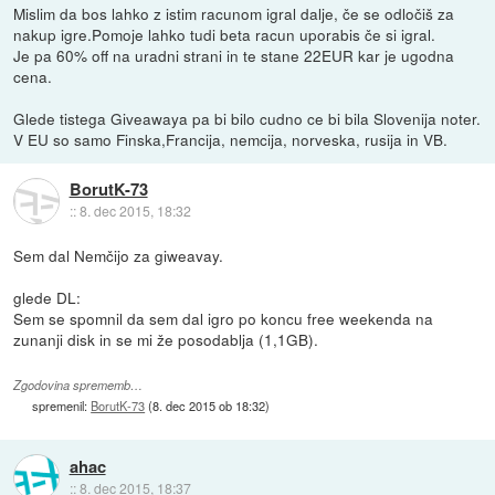
Mislim da bos lahko z istim racunom igral dalje, če se odločiš za
nakup igre.Pomoje lahko tudi beta racun uporabis če si igral.
Je pa 60% off na uradni strani in te stane 22EUR kar je ugodna
cena.
Glede tistega Giveawaya pa bi bilo cudno ce bi bila Slovenija noter.
V EU so samo Finska,Francija, nemcija, norveska, rusija in VB.
BorutK-73
::
8. dec 2015, 18:32
Sem dal Nemčijo za giweavay.
glede DL:
Sem se spomnil da sem dal igro po koncu free weekenda na
zunanji disk in se mi že posodablja (1,1GB).
Zgodovina sprememb…
spremenil:
BorutK-73
(
8. dec 2015 ob 18:32
)
ahac
::
8. dec 2015, 18:37