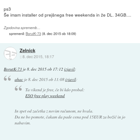
ps3
Še imam installer od prejšnega free weekenda in že DL. 34GB....
Zgodovina sprememb…
spremenil:
BorutK-73
(
8. dec 2015 ob 18:09
)
Zelnick
::
8. dec 2015, 18:17
BorutK-73
je
8. dec 2015 ob 17:12
izjavil
:
ahac
je
8. dec 2015 ob 11:08
izjavil
:
Ta vikend je free, če bi kdo probal:
ESO free play weekend
In spet od začetka z novim računom, ne hvala.
Da ne bo pomote, čakam da pade cena pod 15EUR za božič in jo
nabavim.