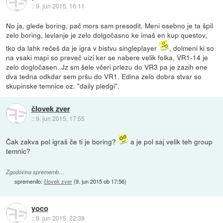
::
9. jun 2015, 16:11
No ja, glede boring, pač mors sam presodit. Meni osebno je ta špil
zelo boring, levlanje je zelo dolgočasno ke imaš en kup questov,
tko da lahk rečeš da je igra v bistvu singleplayer
, dolmeni ki so
na vsaki mapi so preveč uizi ker se nabere velik folka, VR1-14 je
zelo dogločasen. Jz sm šele včeri prlezu do VR3 pa je zazih ene
dva tedna odkdar sem pršu do VR1. Edina zelo dobra stvar so
skupinske temnice oz. "daily pledgi".
človek zver
::
9. jun 2015, 17:55
Čak zakva pol igraš če ti je boring?
a je pol saj velik teh group
temnic?
Zgodovina sprememb…
spremenilo:
človek zver
(
9. jun 2015 ob 17:56
)
yoco
::
9. jun 2015, 22:39