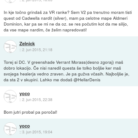
In kje točno grindaš za VR ranke? Sem V2 pa trenutno moram tisti
quest od Cadwella nardit (silver), mam pa celotne mape Aldmeri
Dominion, kar pa se mi ne da oz. se res počutim kot da me silijo,
da vse mape nardim, če želim napredovati!
Zelnick
::
2. jun 2015, 21:18
Torej si DC. V greenshade Verrant Morass(desno zgoraj) maš
dobro lokacijo. Če nisi naredil questa še tolko boljše ker maš
svojega healerja vedno zraven. Je pa gužva včasih. Najboljše je,
da sta 2 v skupini. Lahko me dodaš @HellarDenis
yoco
::
2. jun 2015, 22:38
Bom jutri probal pa poročal!
yoco
::
3. jun 2015, 19:04