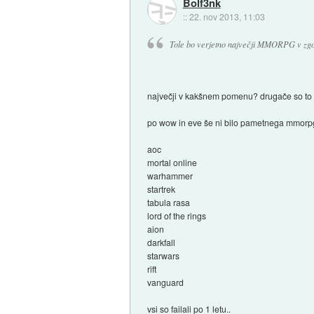
Bolf3nk
::
22. nov 2013, 11:03
Tole bo verjetno največji MMORPG v zgo
največji v kakšnem pomenu? drugače so 
po wow in eve še ni bilo pametnega mmorpgja
aoc
mortal online
warhammer
startrek
tabula rasa
lord of the rings
aion
darkfall
starwars
rift
vanguard
vsi so failali po 1 letu..