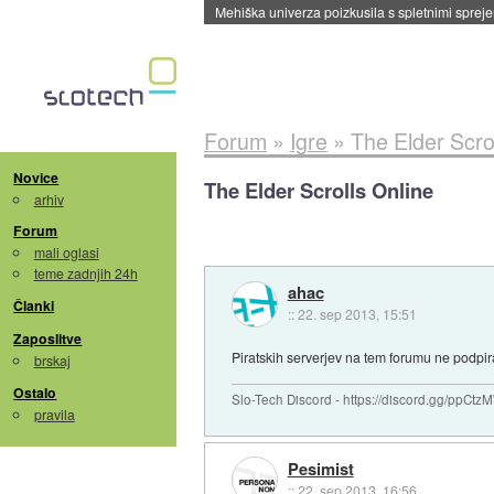
Evropska vesoljska agencija razvija svojo rak
Forum
»
Igre
»
The Elder Scro
Novice
The Elder Scrolls Online
arhiv
Forum
mali oglasi
teme zadnjih 24h
ahac
Članki
::
22. sep 2013, 15:51
Zaposlitve
Piratskih serverjev na tem forumu ne podpi
brskaj
Ostalo
Slo-Tech Discord - https://discord.gg/ppCtz
pravila
Pesimist
::
22. sep 2013, 16:56