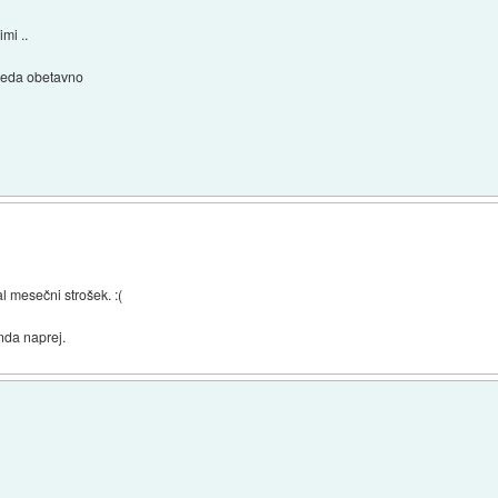
mi ..
zleda obetavno
l mesečni strošek. :(
nda naprej.