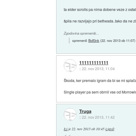
ta elder scrolls pa nima dobene veze z ostali
špila ne razvijajo pri bethesda..tako da ne 
Zgodovina sprememb…
spremenil:
Bolf3nk
(
22. nov 2013 ob 11:07
)
111111111111
::
22. nov 2013, 11:04
Škoda, ker premalo igram da bi se mi splača
Single player pa sem obrnil vse od Morrowi
Truga
::
22. nov 2013, 11:42
Izi
je
22. nov 2013 ob 10:45
izjavil
: