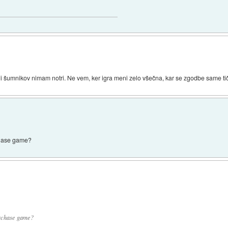
i šumnikov nimam notri. Ne vem, ker igra meni zelo všečna, kar se zgodbe same ti
rchase game?
purchase game?