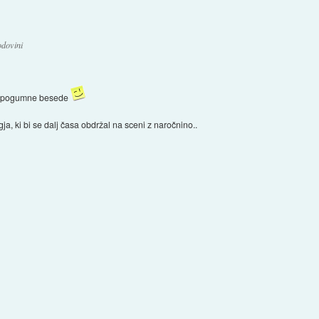
dovini
to pogumne besede
, ki bi se dalj časa obdržal na sceni z naročnino..