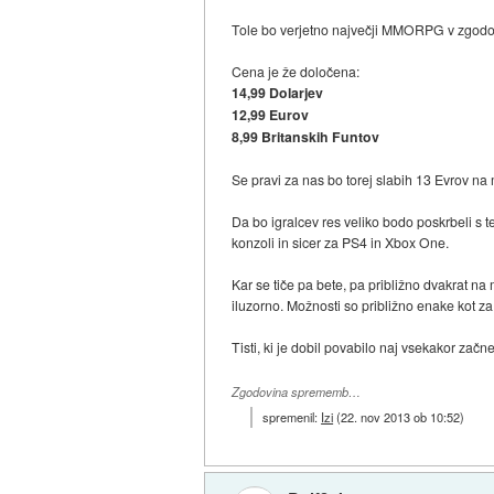
Tole bo verjetno največji MMORPG v zgodovi
Cena je že določena:
14,99 Dolarjev
12,99 Eurov
8,99 Britanskih Funtov
Se pravi za nas bo torej slabih 13 Evrov na
Da bo igralcev res veliko bodo poskrbeli s 
konzoli in sicer za PS4 in Xbox One.
Kar se tiče pa bete, pa približno dvakrat na 
iluzorno. Možnosti so približno enake kot za
Tisti, ki je dobil povabilo naj vsekakor začn
Zgodovina sprememb…
spremenil:
Izi
(
22. nov 2013 ob 10:52
)