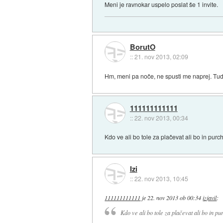
Meni je ravnokar uspelo poslat še 1 invite.
BorutO
::
21. nov 2013, 02:09
Hm, meni pa noče, ne spusti me naprej. Tud
111111111111
::
22. nov 2013, 00:34
Kdo ve ali bo tole za plačevat ali bo in pu
Izi
::
22. nov 2013, 10:45
111111111111
je
22. nov 2013 ob 00:34
izjavil
:
Kdo ve ali bo tole za plačevat ali bo in 