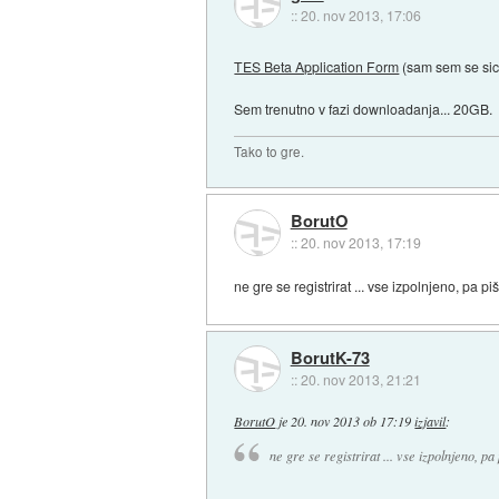
::
20. nov 2013, 17:06
TES Beta Application Form
(sam sem se sice
Sem trenutno v fazi downloadanja... 20GB.
Tako to gre.
BorutO
::
20. nov 2013, 17:19
ne gre se registrirat ... vse izpolnjeno, pa 
BorutK-73
::
20. nov 2013, 21:21
BorutO
je
20. nov 2013 ob 17:19
izjavil
:
ne gre se registrirat ... vse izpolnjeno, 