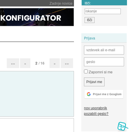
Išči:
Zadnje novice
Prijava
2
/ 16
««
«
»
»»
Zapomni si me
nov uporabnik
pozabili geslo?