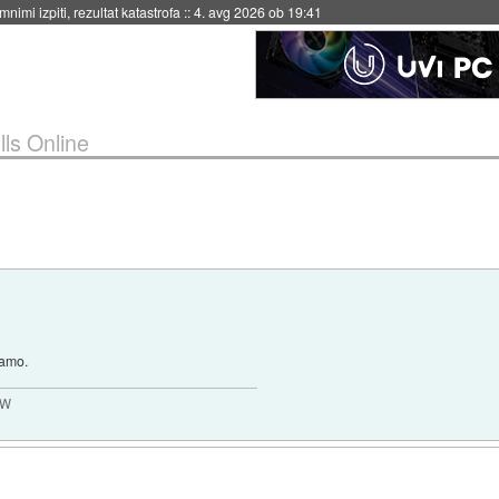
eto za večkratno uporabo
::
4. avg 2026 ob 19:41
lls Online
ramo.
MW