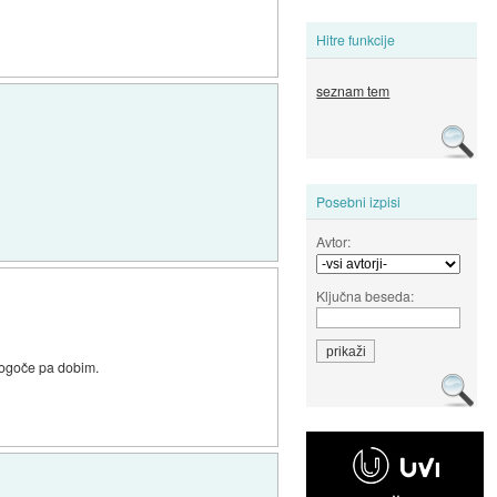
Hitre funkcije
seznam tem
Posebni izpisi
Avtor:
Ključna beseda:
mogoče pa dobim.