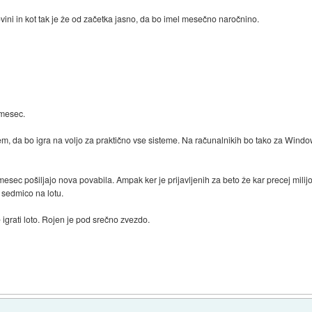
ni in kot tak je že od začetka jasno, da bo imel mesečno naročnino.
 mesec.
tem, da bo igra na voljo za praktično vse sisteme. Na računalnikih bo tako za Win
mesec pošiljajo nova povabila. Ampak ker je prijavljenih za beto že kar precej milijo
 sedmico na lotu.
e igrati loto. Rojen je pod srečno zvezdo.