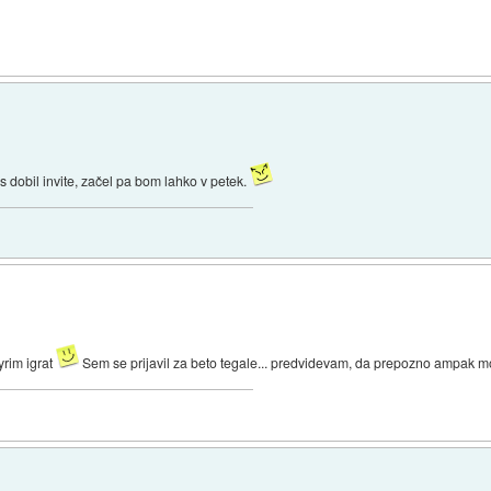
s dobil invite, začel pa bom lahko v petek.
rim igrat
Sem se prijavil za beto tegale... predvidevam, da prepozno ampak 