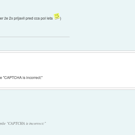
r že 2x prijavil pred cca pol leta
)
piše "CAPTCHA is incorrect:"
pa piše "CAPTCHA is incorrect:"