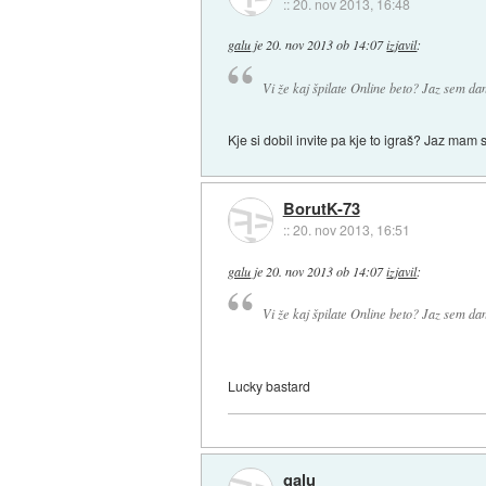
::
20. nov 2013, 16:48
galu
je
20. nov 2013 ob 14:07
izjavil
:
Vi že kaj špilate Online beto? Jaz sem dan
Kje si dobil invite pa kje to igraš? Jaz mam
BorutK-73
::
20. nov 2013, 16:51
galu
je
20. nov 2013 ob 14:07
izjavil
:
Vi že kaj špilate Online beto? Jaz sem dan
Lucky bastard
galu