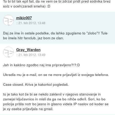
To bi bil tak epil fail, da ne vem ce bi zdrzal pridt pred sodnika brez
solz v oceh(zaradi smeha) :D
mikic007
::
21. feb 2012, 13:48
Daj ze ime in ostale podatke, da lahko zguglamo to "zlobo"!! Tule
bo imela hitr fanclub, jaz bom ze clan.
Gray_Warden
::
21. feb 2012, 13:49
Jah in kakšno zgodbo naj ima pripravljeno?!?:D
Ukradla mu je e-mail, on se ne more prijavljati iz svojega telefona.
Case closed. Kriva je kakorkol pogledaš.
to je tako kot če bi se nekdo zaklenil v njegovo stanovanje in
zamejal ključavnico in misli da ga ne bo nihče odkril. Sori, ko bo
policija prišla notr bo jasno in glasno videla IP naslov od koder se
je xy oseba prijavljala na gmail.