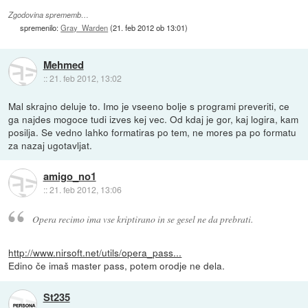
Zgodovina sprememb…
spremenilo:
Gray_Warden
(
21. feb 2012 ob 13:01
)
Mehmed
::
21. feb 2012, 13:02
Mal skrajno deluje to. Imo je vseeno bolje s programi preveriti, ce
ga najdes mogoce tudi izves kej vec. Od kdaj je gor, kaj logira, kam
posilja. Se vedno lahko formatiras po tem, ne mores pa po formatu
za nazaj ugotavljat.
amigo_no1
::
21. feb 2012, 13:06
Opera recimo ima vse kriptirano in se gesel ne da prebrati.
http://www.nirsoft.net/utils/opera_pass...
Edino če imaš master pass, potem orodje ne dela.
St235