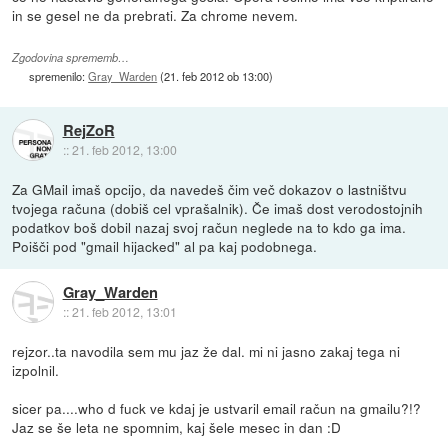
in se gesel ne da prebrati. Za chrome nevem.
Zgodovina sprememb…
spremenilo:
Gray_Warden
(
21. feb 2012 ob 13:00
)
RejZoR
::
21. feb 2012, 13:00
Za GMail imaš opcijo, da navedeš čim več dokazov o lastništvu
tvojega računa (dobiš cel vprašalnik). Če imaš dost verodostojnih
podatkov boš dobil nazaj svoj račun neglede na to kdo ga ima.
Poišči pod "gmail hijacked" al pa kaj podobnega.
Gray_Warden
::
21. feb 2012, 13:01
rejzor..ta navodila sem mu jaz že dal. mi ni jasno zakaj tega ni
izpolnil.
sicer pa....who d fuck ve kdaj je ustvaril email račun na gmailu?!?
Jaz se še leta ne spomnim, kaj šele mesec in dan :D