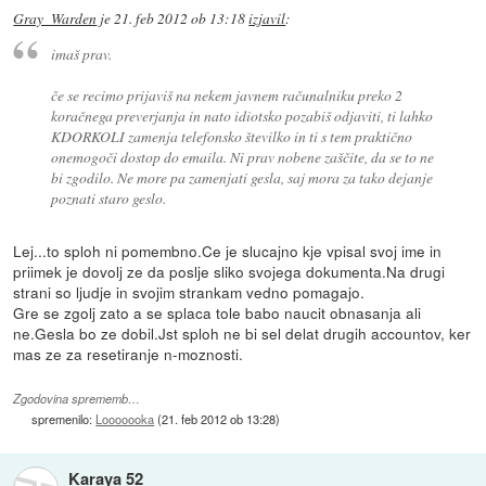
Gray_Warden
je
21. feb 2012 ob 13:18
izjavil
:
imaš prav.
če se recimo prijaviš na nekem javnem računalniku preko 2
koračnega preverjanja in nato idiotsko pozabiš odjaviti, ti lahko
KDORKOLI zamenja telefonsko številko in ti s tem praktično
onemogoči dostop do emaila. Ni prav nobene zaščite, da se to ne
bi zgodilo. Ne more pa zamenjati gesla, saj mora za tako dejanje
poznati staro geslo.
Lej...to sploh ni pomembno.Ce je slucajno kje vpisal svoj ime in
priimek je dovolj ze da poslje sliko svojega dokumenta.Na drugi
strani so ljudje in svojim strankam vedno pomagajo.
Gre se zgolj zato a se splaca tole babo naucit obnasanja ali
ne.Gesla bo ze dobil.Jst sploh ne bi sel delat drugih accountov, ker
mas ze za resetiranje n-moznosti.
Zgodovina sprememb…
spremenilo:
Looooooka
(
21. feb 2012 ob 13:28
)
Karaya 52