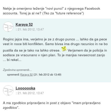
Nekje je omenjeno teženje "novi punci" z njegovega Facebook
accounta. Torej ja al ne? (Tko za "future reference")
Karaya 52
::
21. feb 2012, 13:47
Roginc jajca ima, verjetno je ze z drugo punco ... lahko da ga pece
vest in noce biti konflikten. Samo bivsa ima drugo racunico in ne bo
pustila da se je tako na lahko otrese.
Verjamem da je policija in
sodisce ze vracunano v njen plan. To je manjsa nevsecnost zanjo
... bi rekel...
Zgodovina sprememb…
spremenil:
Karaya 52
(
21. feb 2012 ob 13:49
)
Looooooka
::
21. feb 2012, 13:47
A ma zgodbico pripravljeno in post z objavo "imam pripravljeno
zgodbico".