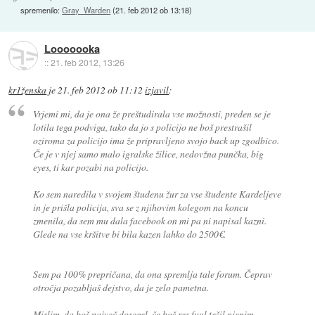
spremenilo:
Gray_Warden
(
21. feb 2012 ob 13:18
)
Looooooka
::
21. feb 2012, 13:26
kr1ženska
je
21. feb 2012 ob 11:12
izjavil
:
Vrjemi mi, da je ona že preštudirala vse možnosti, preden se je
lotila tega podviga, tako da jo s policijo ne boš prestrašil
oziroma za policijo ima že pripravljeno svojo back up zgodbico.
Če je v njej samo malo igralske žilice, nedovžna punčka, big
eyes, ti kar pozabi na policijo.
Ko sem naredila v svojem študenu žur za vse študente Kardeljeve
in je prišla policija, sva se z njihovim kolegom na koncu
zmenila, da sem mu dala facebook on mi pa ni napisal kazni.
Glede na vse kršitve bi bila kazen lahko do 2500€.
Sem pa 100% prepričana, da ona spremlja tale forum. Čeprav
otročja pozabljaš dejstvo, da je zelo pametna.
Mislim, da boš največ dosegel, če boš res fuul težil njenim