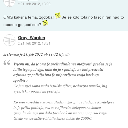
::
21. feb 2012, 13:29
OMG kaksna tema, zgdoba!
Je se kdo totalno fasciniran nad to
opasno gospodicno?
Gray_Warden
::
21. feb 2012, 13:31
kr1ženska
je
21. feb 2012 ob 11:12
izjavil
:
Vrjemi mi, da je ona že preštudirala vse možnosti, preden se je
lotila tega podviga, tako da jo s policijo ne boš prestrašil
oziroma za policijo ima že pripravljeno svojo back up
zgodbico.
Če je v njej samo malo igralske žilice, nedovžna punčka, big
eyes, ti kar pozabi na policijo.
Ko sem naredila v svojem študenu žur za vse študente Kardeljeve
in je prišla policija, sva se z njihovim kolegom na koncu
zmenila, da sem mu dala facebook on mi pa ni napisal kazni.
Glede na vse kršitve bi bila kazen lahko do 2500€.