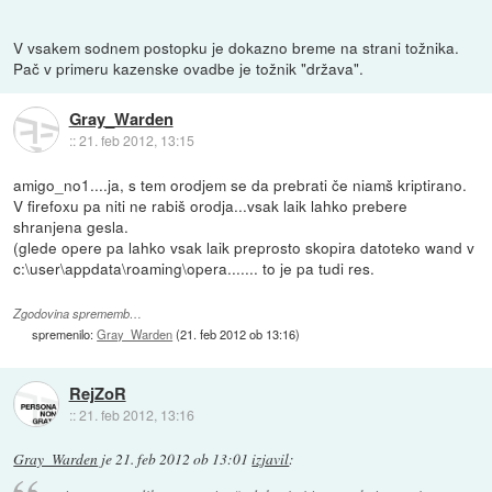
V vsakem sodnem postopku je dokazno breme na strani tožnika.
Pač v primeru kazenske ovadbe je tožnik "država".
Gray_Warden
::
21. feb 2012, 13:15
amigo_no1....ja, s tem orodjem se da prebrati če niamš kriptirano.
V firefoxu pa niti ne rabiš orodja...vsak laik lahko prebere
shranjena gesla.
(glede opere pa lahko vsak laik preprosto skopira datoteko wand v
c:\user\appdata\roaming\opera....... to je pa tudi res.
Zgodovina sprememb…
spremenilo:
Gray_Warden
(
21. feb 2012 ob 13:16
)
RejZoR
::
21. feb 2012, 13:16
Gray_Warden
je
21. feb 2012 ob 13:01
izjavil
: