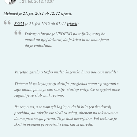
::
21. feb 2012, 13:07
Mehmed
je
21. feb 2012 ob 12:22
izjavil
:
St235
je
21. feb 2012 ob 07:11
izjavil
:
Dokazno breme je VEDENO na tožniku, torej bo
moral on njej dokazat, da je kriva in ne ona njemu
da je endolžana.
Verjetno zasebno tozbo mislis, kazensko bi pa policaji uredili?
Tistemu ki ga keyloggerji skrbijo, pregledas comp s programi v
safe modu, pa ce je kak sumljiv startup entry. Ce se spybot noce
zagnat je ze slab znak recimo.
Pa resno no, a se vam zdi logicno, da bi bila zenska dovolj
previdna, da zakrije vse sledi za seboj, obenem pa tok neumna,
da mu prek smsja prizna. To je dost neverjetno. Ful tezko se je
skrit in obenem provocirat s tem, kar si naredil.