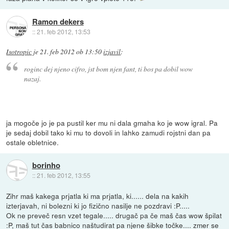
Ramon dekers
::
21. feb 2012, 13:53
Isotropic
je
21. feb 2012 ob 13:50
izjavil
:
roginc dej njeno cifro, jst bom njen fant, ti bos pa dobil wow
nazaj.
ja mogoče jo je pa pustil ker mu ni dala gmaha ko je wow igral. Pa
je sedaj dobil tako ki mu to dovoli in lahko zamudi rojstni dan pa
ostale obletnice.
borinho
::
21. feb 2012, 13:55
Zihr maš kakega prjatla ki ma prjatla, ki...... dela na kakih
izterjavah, ni bolezni ki jo fizično nasilje ne pozdravi :P.....
Ok ne preveč resn vzet tegale..... drugač pa če maš čas wow špilat
:P, maš tut čas babnico naštudirat pa njene šibke točke.... zmer se