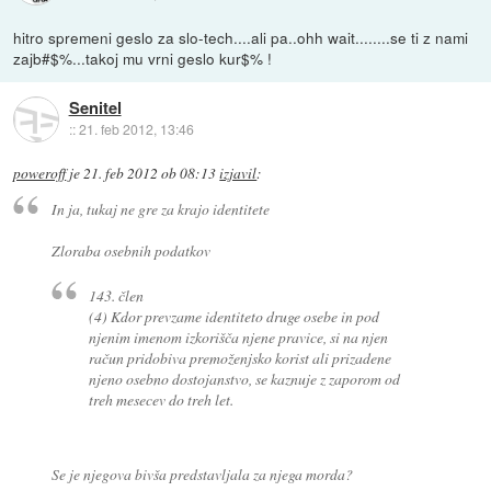
hitro spremeni geslo za slo-tech....ali pa..ohh wait........se ti z nami
zajb#$%...takoj mu vrni geslo kur$% !
Senitel
::
21. feb 2012, 13:46
poweroff
je
21. feb 2012 ob 08:13
izjavil
:
In ja, tukaj ne gre za krajo identitete
Zloraba osebnih podatkov
143. člen
(4) Kdor prevzame identiteto druge osebe in pod
njenim imenom izkorišča njene pravice, si na njen
račun pridobiva premoženjsko korist ali prizadene
njeno osebno dostojanstvo, se kaznuje z zaporom od
treh mesecev do treh let.
Se je njegova bivša predstavljala za njega morda?