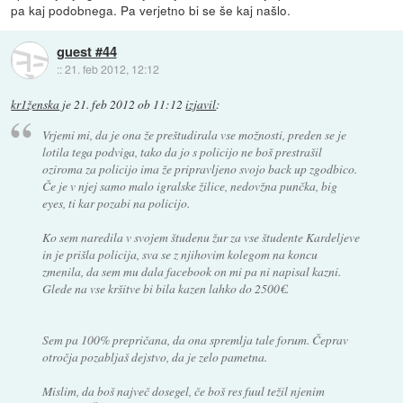
pa kaj podobnega. Pa verjetno bi se še kaj našlo.
guest #44
::
21. feb 2012, 12:12
kr1ženska
je
21. feb 2012 ob 11:12
izjavil
:
Vrjemi mi, da je ona že preštudirala vse možnosti, preden se je
lotila tega podviga, tako da jo s policijo ne boš prestrašil
oziroma za policijo ima že pripravljeno svojo back up zgodbico.
Če je v njej samo malo igralske žilice, nedovžna punčka, big
eyes, ti kar pozabi na policijo.
Ko sem naredila v svojem študenu žur za vse študente Kardeljeve
in je prišla policija, sva se z njihovim kolegom na koncu
zmenila, da sem mu dala facebook on mi pa ni napisal kazni.
Glede na vse kršitve bi bila kazen lahko do 2500€.
Sem pa 100% prepričana, da ona spremlja tale forum. Čeprav
otročja pozabljaš dejstvo, da je zelo pametna.
Mislim, da boš največ dosegel, če boš res fuul težil njenim