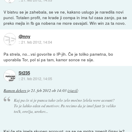
V bistvu se je zahebala, se ve ne, kaksno uslugo je naredila novi
punci. Totalen profit, ne krade ji compa in ima ful casa zanjo, pa se
preko mejla in fb ga nobena ne more osvajati. Win win za ta novo.
@nny
::
21. feb 2012, 14:04
Pa strela, no...vsi govorite o IP-jih. Če je toliko pametna, bo
uporabila Tor, pol si pa tam, kamor sonce ne sije.
St235
::
21. feb 2012, 14:05
Ramon dekers
je
21. feb 2012 ob 14:03
izjavil
:
Kaj pa če si je punca tako zelo zelo močno želela wow acount?
To je lahko eden od motivov. Pa recimo da je imel fant že veliko
točk, orožja, urokov...
Kaj če sta imela skupen account, pa se ne motra zmenit čigav je?