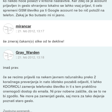
ko nekdo hoče posežt v kritične nastavitve. Ker zdej če je account
prijavljen in geslo shranjeno lokalno se lahko vsaj prijavi, ti celo
spremeni GSM številko pa ti Google account ne bo nič potožil na
telefon. Zakaj je tko butasto mi ni jasno.
mirancar
::
21. feb 2012, 13:17
še zmeraj čakam(o) slike od te dekline!
Gray_Warden
::
21. feb 2012, 13:18
imaš prav.
če se recimo prijaviš na nekem javnem računalniku preko 2
koračnega preverjanja in nato idiotsko pozabiš odjaviti, ti lahko
KDORKOLI zamenja telefonsko številko in ti s tem praktično
onemogoči dostop do emaila. Ni prav nobene zaščite, da se to ne
bi zgodilo. Ne more pa zamenjati gesla, saj mora za tako dejanje
poznati staro geslo.
Zgodovina sprememb…