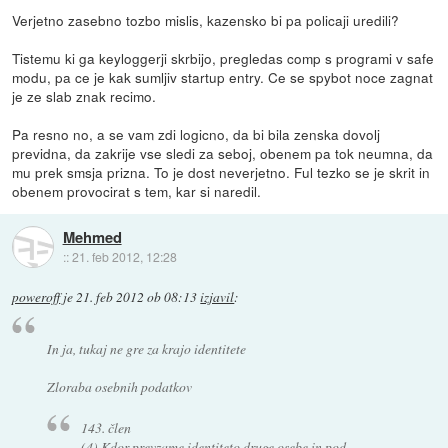
Verjetno zasebno tozbo mislis, kazensko bi pa policaji uredili?
Tistemu ki ga keyloggerji skrbijo, pregledas comp s programi v safe
modu, pa ce je kak sumljiv startup entry. Ce se spybot noce zagnat
je ze slab znak recimo.
Pa resno no, a se vam zdi logicno, da bi bila zenska dovolj
previdna, da zakrije vse sledi za seboj, obenem pa tok neumna, da
mu prek smsja prizna. To je dost neverjetno. Ful tezko se je skrit in
obenem provocirat s tem, kar si naredil.
Mehmed
::
21. feb 2012, 12:28
poweroff
je
21. feb 2012 ob 08:13
izjavil
:
In ja, tukaj ne gre za krajo identitete
Zloraba osebnih podatkov
143. člen
(4) Kdor prevzame identiteto druge osebe in pod