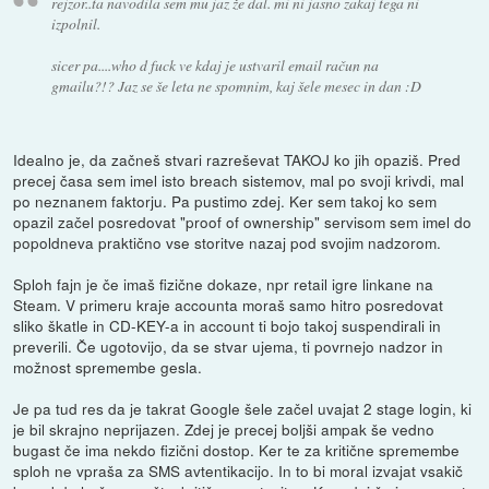
rejzor..ta navodila sem mu jaz že dal. mi ni jasno zakaj tega ni
izpolnil.
sicer pa....who d fuck ve kdaj je ustvaril email račun na
gmailu?!? Jaz se še leta ne spomnim, kaj šele mesec in dan :D
Idealno je, da začneš stvari razreševat TAKOJ ko jih opaziš. Pred
precej časa sem imel isto breach sistemov, mal po svoji krivdi, mal
po neznanem faktorju. Pa pustimo zdej. Ker sem takoj ko sem
opazil začel posredovat "proof of ownership" servisom sem imel do
popoldneva praktično vse storitve nazaj pod svojim nadzorom.
Sploh fajn je če imaš fizične dokaze, npr retail igre linkane na
Steam. V primeru kraje accounta moraš samo hitro posredovat
sliko škatle in CD-KEY-a in account ti bojo takoj suspendirali in
preverili. Če ugotovijo, da se stvar ujema, ti povrnejo nadzor in
možnost spremembe gesla.
Je pa tud res da je takrat Google šele začel uvajat 2 stage login, ki
je bil skrajno neprijazen. Zdej je precej boljši ampak še vedno
bugast če ima nekdo fizični dostop. Ker te za kritične spremembe
sploh ne vpraša za SMS avtentikacijo. In to bi moral izvajat vsakič