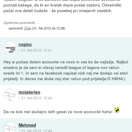
poznaš kakega, da bi en kratek dopis poslal zastonj. Odvetniški
pečat zna delati čudeže - še posebej pri omejenih osebkih.
Zgodovina sprememb…
spremenil:
Zlate
(
21. feb 2012 ob 12:38
)
roginc
::
21. feb 2012, 12:41
Hey si počasi delam accounte na novo in vse bo še najlažje. Najbol
smešno je da sem si včeraj naredil league of legens nov račun
sveda lvl 1. In sem na facebook napisal nick naj me dodajo vsi stari
prijatelji. In danes me doda moj star račun pod prijatelja:D HAHA:)
mojsterleo
::
21. feb 2012, 12:44
Da ne boš mel slučajno istih gesel za nove accounte haha!
Mehmed
::
21. feb 2012, 12:49