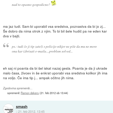
nad to opasno gospodicno?
ma jaz tudi. Sam bi uporabil vsa sredstva, poznastva da bi jo zj...
Še dobro da nima otrok z njim. To bi bil šele hudič pa ne eden kar
dva v bajti.
ps.: tudi če ji tip zateži s policijo nikjer ne piše da mu ne more
ona kar izbrisati e-maila....problem solved...
eh saj ni poanta da bi šel iskat nazaj gesla. Poanta je da ji ukrade
malo časa, živcev in še enkrat uporabi vsa sredstva kolikor jih ima
na voljo. Če ima tip j... ampak očitno jih nima.
Zgodovina sprememb…
spremenil:
Ramon dekers
(
21. feb 2012 ob 13:44
)
smash
::
21. feb 2012, 13:45