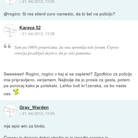
::
21. feb 2012, 13:36
@roginc: Si res stisnil curo namesto, da bi šel na policijo?
Karaya 52
::
21. feb 2012, 13:38
Sem pa 100% prepričana, da ona spremlja tale forum. Čeprav
otročja pozabljaš dejstvo, da je zelo pametna.
Sweeeeet! Roginc, roginc v kaj si se zapletel? Zgodbico za policijo
ima pripravljeno, verjamem. Najbolje da jo prosis za gesla, potem
pa porocaj kako je potekalo. Lahko tudi kr1zenska, ce bo nasla
cas.
Gray_Warden
::
21. feb 2012, 13:39
mja epic win za bivšo.
Čeprav je dejanje dokaj otročje in je izpadla prasica in