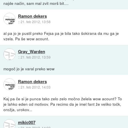
najde način, sam mal zvit morš bit....
Ramon dekers
::
21. feb 2012, 13:58
al pa jo je pustil preko Fejsa pa je bila tako šokirana da mu ga je
vzela. Pa še wow acount.
Gray_Warden
::
21. feb 2012, 13:59
mogoč jo je varal preko wow
Ramon dekers
::
21. feb 2012, 14:03
Kaj pa če si je punca tako zelo zelo močno želela wow acount? To
je lahko eden od motivov. Pa recimo da je imel fant že veliko točk,
orožja, urokov...
mikic007
::
21. feb 2012, 14:03