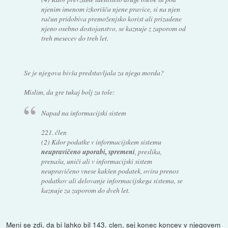
njenim imenom izkorišča njene pravice, si na njen
račun pridobiva premoženjsko korist ali prizadene
njeno osebno dostojanstvo, se kaznuje z zaporom od
treh mesecev do treh let.
Se je njegova bivša predstavljala za njega morda?
Mislim, da gre tukaj bolj za tole:
Napad na informacijski sistem
221. člen
(2) Kdor podatke v informacijskem sistemu
neupravičeno uporabi, spremeni
, preslika,
prenaša, uniči ali v informacijski sistem
neupravičeno vnese kakšen podatek, ovira prenos
podatkov ali delovanje informacijskega sistema, se
kaznuje za zaporom do dveh let.
Meni se zdi, da bi lahko bil 143. clen, sej konec koncev v njegovem