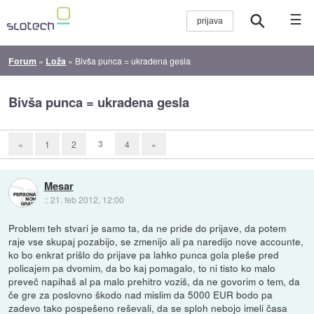
☰
Forum
»
Loža
»
Bivša punca = ukradena gesla
Bivša punca = ukradena gesla
3
«
1
2
4
»
Mesar
::
21. feb 2012, 12:00
Problem teh stvari je samo ta, da ne pride do prijave, da potem
raje vse skupaj pozabijo, se zmenijo ali pa naredijo nove accounte,
ko bo enkrat prišlo do prijave pa lahko punca gola pleše pred
policajem pa dvomim, da bo kaj pomagalo, to ni tisto ko malo
preveč napihaš al pa malo prehitro voziš, da ne govorim o tem, da
če gre za poslovno škodo nad mislim da 5000 EUR bodo pa
zadevo tako pospešeno reševali, da se sploh nebojo imeli časa