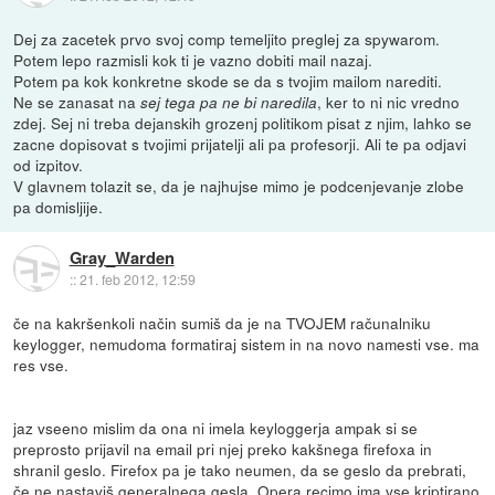
Dej za zacetek prvo svoj comp temeljito preglej za spywarom.
Potem lepo razmisli kok ti je vazno dobiti mail nazaj.
Potem pa kok konkretne skode se da s tvojim mailom narediti.
Ne se zanasat na
, ker to ni nic vredno
sej tega pa ne bi naredila
zdej. Sej ni treba dejanskih grozenj politikom pisat z njim, lahko se
zacne dopisovat s tvojimi prijatelji ali pa profesorji. Ali te pa odjavi
od izpitov.
V glavnem tolazit se, da je najhujse mimo je podcenjevanje zlobe
pa domisljije.
Gray_Warden
::
21. feb 2012, 12:59
če na kakršenkoli način sumiš da je na TVOJEM računalniku
keylogger, nemudoma formatiraj sistem in na novo namesti vse. ma
res vse.
jaz vseeno mislim da ona ni imela keyloggerja ampak si se
preprosto prijavil na email pri njej preko kakšnega firefoxa in
shranil geslo. Firefox pa je tako neumen, da se geslo da prebrati,
če ne nastaviš generalnega gesla. Opera recimo ima vse kriptirano