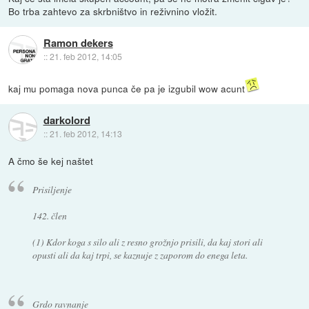
Bo trba zahtevo za skrbništvo in reživnino vložit.
Ramon dekers
::
21. feb 2012, 14:05
kaj mu pomaga nova punca če pa je izgubil wow acunt
darkolord
::
21. feb 2012, 14:13
A čmo še kej naštet
Prisiljenje
142. člen
(1) Kdor koga s silo ali z resno grožnjo prisili, da kaj stori ali
opusti ali da kaj trpi, se kaznuje z zaporom do enega leta.
Grdo ravnanje