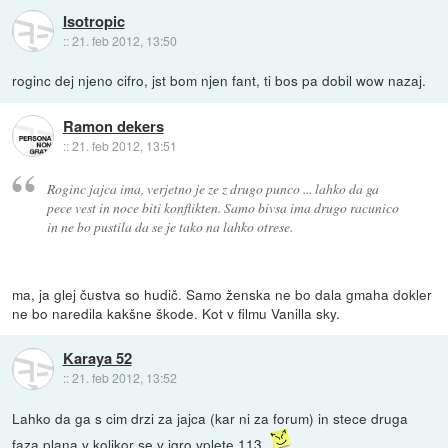
Isotropic
::
21. feb 2012, 13:50
roginc dej njeno cifro, jst bom njen fant, ti bos pa dobil wow nazaj.
Ramon dekers
::
21. feb 2012, 13:51
Roginc jajca ima, verjetno je ze z drugo punco ... lahko da ga
pece vest in noce biti konflikten. Samo bivsa ima drugo racunico
in ne bo pustila da se je tako na lahko otrese.
ma, ja glej čustva so hudič. Samo ženska ne bo dala gmaha dokler
ne bo naredila kakšne škode. Kot v filmu Vanilla sky.
Karaya 52
::
21. feb 2012, 13:52
Lahko da ga s cim drzi za jajca (kar ni za forum) in stece druga
faza plana v kolikor se v igro vplete 113.