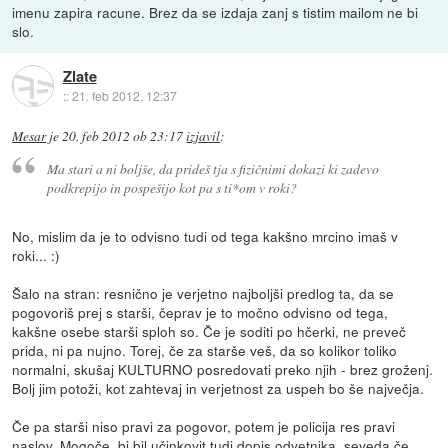
imenu zapira racune. Brez da se izdaja zanj s tistim mailom ne bi
slo.
Zlate
::
21. feb 2012, 12:37
Mesar
je
20. feb 2012 ob 23:17
izjavil
:
Ma stari a ni boljše, da prideš tja s fizičnimi dokazi ki zadevo
podkrepijo in pospešijo kot pa s ti*om v roki?
No, mislim da je to odvisno tudi od tega kakšno mrcino imaš v
roki... :)
Šalo na stran: resnično je verjetno najboljši predlog ta, da se
pogovoriš prej s starši, čeprav je to močno odvisno od tega,
kakšne osebe starši sploh so. Če je soditi po hčerki, ne preveč
prida, ni pa nujno. Torej, če za starše veš, da so kolikor toliko
normalni, skušaj KULTURNO posredovati preko njih - brez groženj.
Bolj jim potoži, kot zahtevaj in verjetnost za uspeh bo še največja.
Če pa starši niso pravi za pogovor, potem je policija res pravi
naslov. Mogoče, bi bil učinkovit tudi dopis odvetnika, seveda če