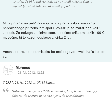
tastarim. Če bi jo rad res jezil, pa ne naredi ničesar. Ona te
namreč želi videt kako jo boš prosil za podatke.
Moja prva "knee jerk" reakcija je, da predstavljaš vse kar je
nepravičnega pri ženskem spolu. 2500€ je za marsikoga velik
znesek. Za nekoga z minimalcem, ki recimo prišpara kakih 100 €
mesečno, bi to kazen odplačeval cirka 2 leti.
Ampak ob treznem razmisleku bo moj odgovor...well that's life for
ya!
Mehmed
::
21. feb 2012, 12:22
St235
je
21. feb 2012 ob 07:11
izjavil
:
Dokazno breme je VEDENO na tožniku, torej bo moral on njej
dokazat, da je kriva in ne ona njemu da je endolžana.