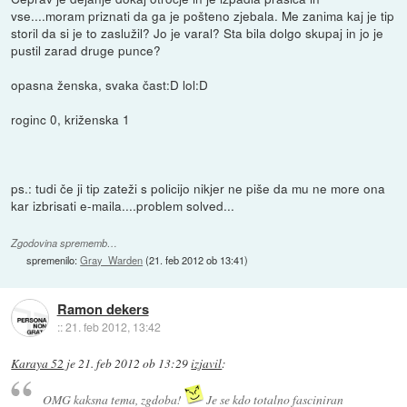
vse....moram priznati da ga je pošteno zjebala. Me zanima kaj je tip
storil da si je to zaslužil? Jo je varal? Sta bila dolgo skupaj in jo je
pustil zarad druge punce?
opasna ženska, svaka čast:D lol:D
roginc 0, križenska 1
ps.: tudi če ji tip zateži s policijo nikjer ne piše da mu ne more ona
kar izbrisati e-maila....problem solved...
Zgodovina sprememb…
spremenilo:
Gray_Warden
(
21. feb 2012 ob 13:41
)
Ramon dekers
::
21. feb 2012, 13:42
Karaya 52
je
21. feb 2012 ob 13:29
izjavil
:
OMG kaksna tema, zgdoba!
Je se kdo totalno fasciniran