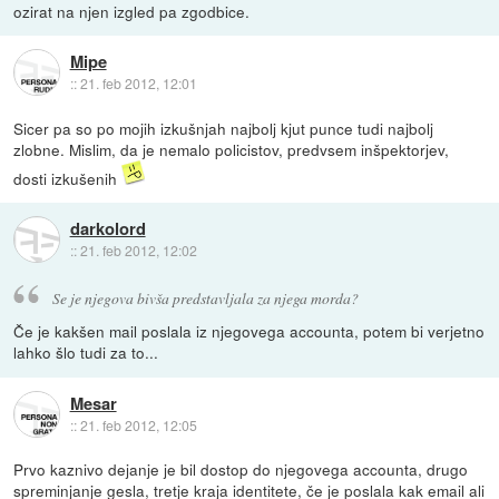
ozirat na njen izgled pa zgodbice.
Mipe
::
21. feb 2012, 12:01
Sicer pa so po mojih izkušnjah najbolj kjut punce tudi najbolj
zlobne. Mislim, da je nemalo policistov, predvsem inšpektorjev,
dosti izkušenih
darkolord
::
21. feb 2012, 12:02
Se je njegova bivša predstavljala za njega morda?
Če je kakšen mail poslala iz njegovega accounta, potem bi verjetno
lahko šlo tudi za to...
Mesar
::
21. feb 2012, 12:05
Prvo kaznivo dejanje je bil dostop do njegovega accounta, drugo
spreminjanje gesla, tretje kraja identitete, če je poslala kak email ali