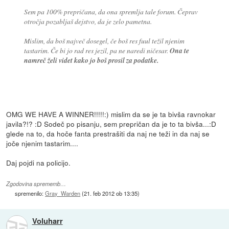
Sem pa 100% prepričana, da ona spremlja tale forum. Čeprav
otročja pozabljaš dejstvo, da je zelo pametna.
Mislim, da boš največ dosegel, če boš res fuul težil njenim
tastarim. Če bi jo rad res jezil, pa ne naredi ničesar.
Ona te
namreč želi videt kako jo boš prosil za podatke.
OMG WE HAVE A WINNER!!!!!:) mislim da se je ta bivša ravnokar
javila?!? :D Sodeč po pisanju, sem prepričan da je to ta bivša...:D
glede na to, da hoče fanta prestrašiti da naj ne teži in da naj se
joče njenim tastarim....
Daj pojdi na policijo.
Zgodovina sprememb…
spremenilo:
Gray_Warden
(
21. feb 2012 ob 13:35
)
Voluharr