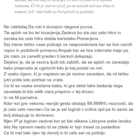
tastarim. Če bi jo rad res jezil, pa ne naredi ničesar. Ona te
namreč želi videt kako jo boš prosil za podatke.
Ne nakladaj.Da nisi ti slucajno njegova punca.
Tle sploh ne bo let tozarjenja.Zadeva bo sla cez zelo hitro in
zenska bo zelo hitro dobila kartoteko.Preverjeno.
Sej mamo lahko nase policaje za nesposobneze kar se tice raznih
ropov in podobnih primerov.Ampak kar se tice interneta majo pa
zlo malo za naredit preden ti karkoli dokazejo.
Dejstvo je, da je vecina ljudi tok zabitih, da se sploh ne zavedajo
kako preprosto je ugotoviti kdo je kaj postal na net.
Z vsako izjavo, ki jo napisem se jst recimo zavedam, da mi lahko
jutri pride kdo potrkat na vrata.
Ce bi se vsaka smotana baba, ki gre delat take bedarije tega
zavedala bi blo velik manj prepirov v tej drzavi.
In ne.Ni pametna.
Kdor kol gre nekomu menjat gesla obstaja 99.9999% moznosti, da
je zelo zelo neumen.Ce se je sel logirat v online spil pa to samo se
bolj dokazuje to domnevo.
Njen IP je logiran veckrat kot so ble slikane Latoyine joske lansko
leto.Na njenem mestu bi se zdele kr fajn tresel za posledice.
Ce bi mel tale njen tip dovolj in bi celo sel na policijo.