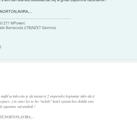
T,NORTON,AVIRA,...
SI Z77 MPower|
agate Barracuda 2TB|NZXT Gamma|
8
)
. najbl ucinkovito je da nastavis 2 stopensko loginanje tako da ti
vpises :) in zmer ko se bo "nekdo" hotel vpisati bos dobila sms
ail zapomne računalnik !
VAST,NORTON,AVIRA,...