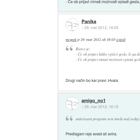
- Če ob prijavi nimaš možnosti vpisati gesla,
Panika
::
29. mar 2012, 16:05
mcgeek
je
29. mar 2012 ob 16:03
izjavil
:
Bistvo je:
- Če ob prijavi lahko vpišeš geslo, ki ga do
- Če ob prijavi nimaš možnosti vpisati gesl
Drugi način bo kar pravi..Hvala
amigo_no1
::
29. mar 2012, 16:15
antivirusni program sem imela nod sedaj 
Predlagam raje avast ali avira.