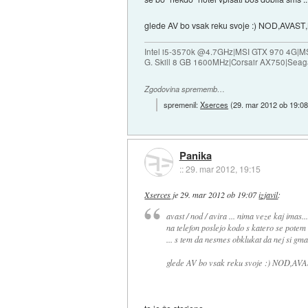
glede AV bo vsak reku svoje :) NOD,AVAS
Intel i5-3570k @4.7GHz|MSI GTX 970 4G|M
G. Skill 8 GB 1600MHz|Corsair AX750|Se
Zgodovina sprememb…
spremenil:
Xserces
(
29. mar 2012 ob 19:0
Panika
::
29. mar 2012, 19:15
Xserces
je
29. mar 2012 ob 19:07
izjavil
:
avast / nod / avira ... nima veze kaj imas..
na telefon poslejo kodo s katero se potem 
... s tem da nesmes obklukat da nej si gm
glede AV bo vsak reku svoje :) NOD,A