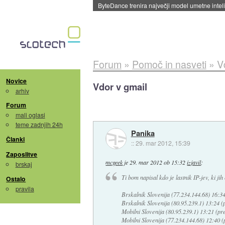
Spletne strani začele streči oglase za agente
Forum
»
Pomoč in nasveti
»
V
Novice
Vdor v gmail
arhiv
Forum
mali oglasi
teme zadnjih 24h
Panika
Članki
::
29. mar 2012, 15:39
Zaposlitve
mcgeek
je
29. mar 2012 ob 15:32
izjavil
:
brskaj
Ti bom napisal kdo je lastnik IP-jev, ki ji
Ostalo
pravila
Brskalnik Slovenija (77.234.144.68) 16
Brskalnik Slovenija (80.95.239.1) 13:24 
Mobilni Slovenija (80.95.239.1) 13:21 (p
Mobilni Slovenija (77.234.144.68) 12:40