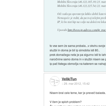
Mobilni Slovenija (46.122.185.19) 23. ma
Mobilni Slovenija (46.122.225.54) 22. ma
Od vsakega operaterja lahko dobiš kateriko
Nemogoče je trditi, da pa tvoj telefon prek
IP, ki bo tisti hip na voljo na določeni lokac
Uporabi
http://www.ip-adress.com/ip_trac
to vse sem že sama probala...v okviru svoje na
službi in doma je bil ip simobila isti 80..
prek domačega neta je pa sigurno isti to lah
naročnine samo doma in v službi nisem se pr
ip pač tistega območja na katerem se nahajš
VelikiTun
::
29. mar 2012, 15:42
Nisem bral cele teme, ker je preveč balasta.
V čem je sploh problem?