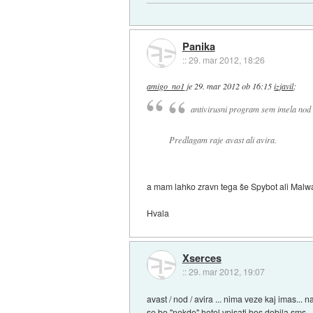
Panika
::
29. mar 2012, 18:26
amigo_no1
je
29. mar 2012 ob 16:15
izjavil
:
antivirusni program sem imela nod 
Predlagam raje avast ali avira.
a mam lahko zravn tega še Spybot ali Malwa
Hvala
Xserces
::
29. mar 2012, 19:07
avast / nod / avira ... nima veze kaj imas...
se bo "nekdo" hotel vpisati bos dobila sms 