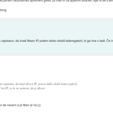
ženem računalniku spremeni geslo za mail in na spletnih straneh, kjer si se s tem 
okrog.
pisano, da imaš fiksen IP, potem lahko dobiš kateregakoli, ki ga ima v lasti. Če im
a zapisano, da imaš fiksen IP, potem lahko dobiš kateregakoli,
isti IP, to še ne pomeni, da je fiksen.
ko da nevem a je fiksn al ne:)))