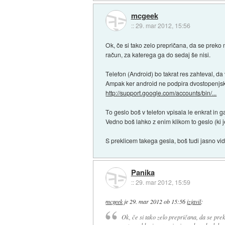
mcgeek
::
29. mar 2012, 15:56
Ok, če si tako zelo prepričana, da se preko 
račun, za katerega ga do sedaj še nisi.
Telefon (Android) bo takrat res zahteval, da
Ampak ker android ne podpira dvostopenjskeg
http://support.google.com/accounts/bin/...
To geslo boš v telefon vpisala le enkrat in 
Vedno boš lahko z enim klikom to geslo (ki je
S preklicem takega gesla, boš tudi jasno vide
Panika
::
29. mar 2012, 15:59
mcgeek
je
29. mar 2012 ob 15:56
izjavil
:
Ok, če si tako zelo prepričana, da se pre