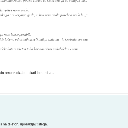
kih tudi za tisti google račun, za katerega ga do sedaj še nisi.
da vpišeš novo geslo.
kega preverjanja gesla, si boš generirala posebno geslo le za
 ga nato lahko pozabiš.
je ločeno od ostalih gesel) tudi preklicala - in kreirala novega.
dela kateri telefon ti bo kar naenkrat nehal delati - sem
la ampak ok...bom tudi to nardila...
š na telefon, uporabljaj tistega.