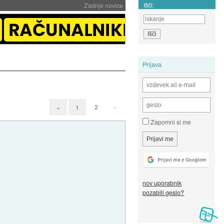
Išči:
Zadnje novice
Prijava
2
»
«
1
Zapomni si me
nov uporabnik
pozabili geslo?