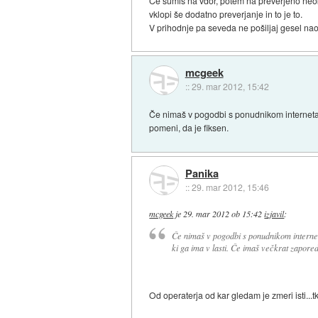
Če sumiš na vdor, potem na preverjeno neoku
vklopi še dodatno preverjanje in to je to.
V prihodnje pa seveda ne pošiljaj gesel na
mcgeek
::
29. mar 2012, 15:42
Če nimaš v pogodbi s ponudnikom interneta za
pomeni, da je fiksen.
Panika
::
29. mar 2012, 15:46
mcgeek
je
29. mar 2012 ob 15:42
izjavil
:
Če nimaš v pogodbi s ponudnikom internet
ki ga ima v lasti. Če imaš večkrat zapored 
Od operaterja od kar gledam je zmeri isti...t