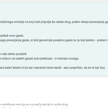
mobilnega omrežja na tvoj mail prijavlja še nekdo drug, potem vklopi preverjanje ges
 vpišeš novo geslo.
a preverjanja gesla, si boš generirala posebno geslo le za tvoj telefon - preberi
ga nato lahko pozabiš.
 ločeno od ostalih gesel) tudi preklicala - in kreirala novega.
la kateri telefon ti bo kar naenkrat nehal delati - sem prepričan, da bo to kar tvoj.
ko mobilnega omrežja na tvoj mail prijavlja še nekdo drug,