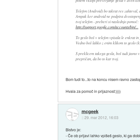
potem vklopi preverjanje gesla v dveh kora
Telefon (Android) bo takrat res zahteval, 
Ampak ker android ne podpira dvostopenjs
tvoj telefon - preberi si naslednjo pomoč:
http://support.google.com/accounts/bin/...
To geslo boš v telefon vpisala le enkrat in
Vedno boš lahko z enim klikom to geslo (ki 
S preklicem takega gesla, boš tudi jasno vi
prepričan, da bo to kar tvoj.
Bom tudi to...to na koncu nisem ravno zastop
Hvala za pomoč in prijaznost:))))
mcgeek
::
29. mar 2012, 16:03
Bistvo je:
- Če ob prijavi lahko vpišeš geslo, ki ga dobi