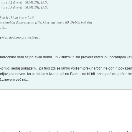
r. (pred 2 dnevi) - SI.MOBIL D.D.
r. (pred 3 dnevi) - SI.MOBIL D.D.
li IP, ki ga ima v lasti.
o simobila dobiva samo IPje, ki se začnejo z 80. Dobila boš tisti
iji...
er/
za dodatno preverjanje..
ročnine sem se prijavila doma...in v službi in šla preverit kateri ip uporabljam kateri
ko tudi sedaj pokažem....pa tudi zdj se lahko vpišem prek naročnine gor in pokažem 
ijavljala nevem ko sem bila v Kranju ali na Bledu...da bi bil lahko pač drugačen k
...nevem več nč...