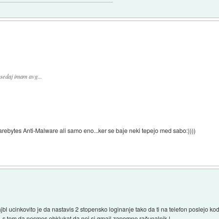
sedaj imam avg...
rebytes Anti-Malware ali samo eno...ker se baje neki tepejo med sabo:))))
 najbl ucinkovito je da nastavis 2 stopensko loginanje tako da ti na telefon poslejo k
... s tem da nesmes obklukat da nej si gmail zapomne računalnik !