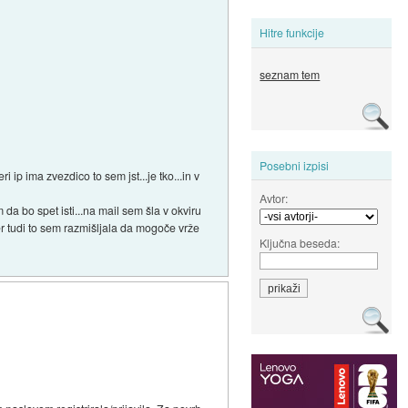
Hitre funkcije
seznam tem
Posebni izpisi
 ip ima zvezdico to sem jst...je tko...in v
Avtor:
da bo spet isti...na mail sem šla v okviru
er tudi to sem razmišljala da mogoče vrže
Ključna beseda: