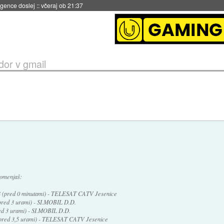
 umetne inteligence
::
včeraj ob 21:23
dor v gmail
h omenjaš:
:34 (pred 0 minutami) - TELESAT CATV Jesenice
(pred 3 urami) - SI.MOBIL D.D.
red 3 urami) - SI.MOBIL D.D.
 (pred 3,5 urami) - TELESAT CATV Jesenice