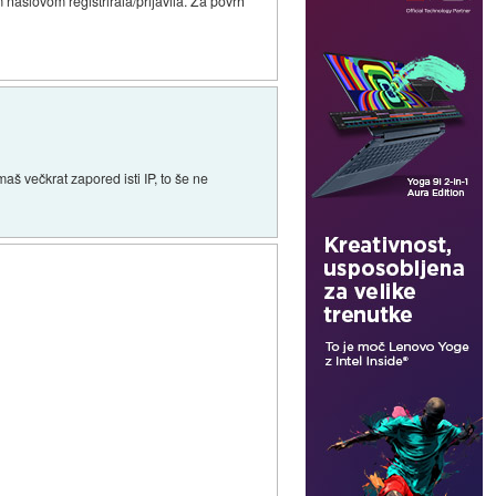
naslovom registrirala/prijavila. Za povrh
aš večkrat zapored isti IP, to še ne