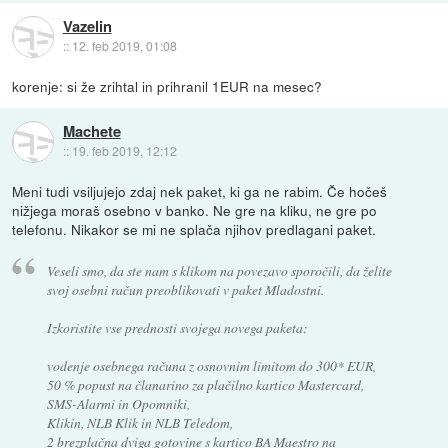
Vazelin
::
12. feb 2019, 01:08
korenje: si že zrihtal in prihranil 1EUR na mesec?
Machete
::
19. feb 2019, 12:12
Meni tudi vsiljujejo zdaj nek paket, ki ga ne rabim. Če hočeš
nižjega moraš osebno v banko. Ne gre na kliku, ne gre po
telefonu. Nikakor se mi ne splača njihov predlagani paket.
Veseli smo, da ste nam s klikom na povezavo sporočili, da želite
svoj osebni račun preoblikovati v paket Mladostni.
Izkoristite vse prednosti svojega novega paketa:
vodenje osebnega računa z osnovnim limitom do 300* EUR,
50 % popust na članarino za plačilno kartico Mastercard,
SMS-Alarmi in Opomniki,
Klikin, NLB Klik in NLB Teledom,
2 brezplačna dviga gotovine s kartico BA Maestro na