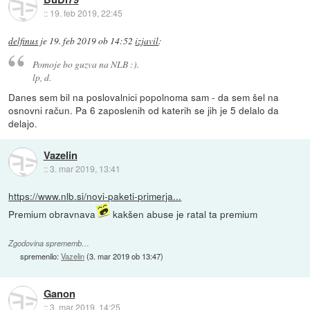
::
19. feb 2019, 22:45
delfinus
je
19. feb 2019 ob 14:52
izjavil
:
Pomoje bo guzva na NLB :).
lp, d.
Danes sem bil na poslovalnici popolnoma sam - da sem šel na
osnovni račun. Pa 6 zaposlenih od katerih se jih je 5 delalo da
delajo.
Vazelin
::
3. mar 2019, 13:41
https://www.nlb.si/novi-paketi-primerja...
Premium obravnava
kakšen abuse je ratal ta premium
Zgodovina sprememb…
spremenilo:
Vazelin
(
3. mar 2019 ob 13:47
)
Ganon
::
3. mar 2019, 14:25