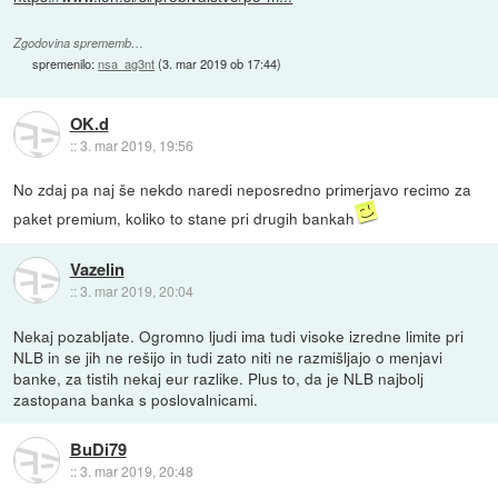
Zgodovina sprememb…
spremenilo:
nsa_ag3nt
(
3. mar 2019 ob 17:44
)
OK.d
::
3. mar 2019, 19:56
No zdaj pa naj še nekdo naredi neposredno primerjavo recimo za
paket premium, koliko to stane pri drugih bankah
Vazelin
::
3. mar 2019, 20:04
Nekaj pozabljate. Ogromno ljudi ima tudi visoke izredne limite pri
NLB in se jih ne rešijo in tudi zato niti ne razmišljajo o menjavi
banke, za tistih nekaj eur razlike. Plus to, da je NLB najbolj
zastopana banka s poslovalnicami.
BuDi79
::
3. mar 2019, 20:48