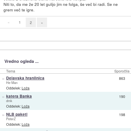
Niti to, da me že 20 let gulijo jim ne folga, še več bi radi. Se ne
grem več te igre.
«
1
2
»
Vredno ogleda ...
Tema
Sporočila
»
Delavska hranilnica
863
He-Man
Oddelek:
Loža
»
katera Banka
190
dmk
Oddelek:
Loža
»
NLB paketi
198
PeterZ
Oddelek:
Loža