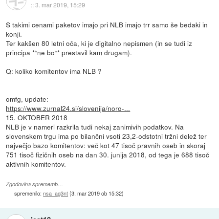
::
3. mar 2019, 15:29
S takimi cenami paketov imajo pri NLB imajo trr samo še bedaki in
konji.
Ter kakšen 80 letni oča, ki je digitalno nepismen (in se tudi iz
principa **ne bo** prestavil kam drugam).
Q: koliko komitentov ima NLB ?
omfg, update:
https://www.zurnal24.si/slovenija/noro-...
15. OKTOBER 2018
NLB je v nameri razkrila tudi nekaj zanimivih podatkov. Na
slovenskem trgu ima po bilančni vsoti 23,2-odstotni tržni delež ter
največjo bazo komitentov: več kot 47 tisoč pravnih oseb in skoraj
751 tisoč fizičnih oseb na dan 30. junija 2018, od tega je 688 tisoč
aktivnih komitentov.
Zgodovina sprememb…
spremenilo:
nsa_ag3nt
(
3. mar 2019 ob 15:32
)