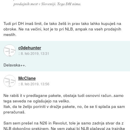
prodajnih mest v Sloveniji. Tega DH nima.
Tudi pri DH imaš limit, če tako želiš in prav tako lahko kupuješ na
obroke. Ne na večini, kot je to pri NLB, ampak na vseh prodajnih
mestih.
c0dehunter
::
8. feb 2019, 13:31
Delavska++.
McClane
::
8. feb 2019, 13:56
Ne rabiš it v predlagane pakete, obstaja tudi osnovni račun..samo
tega seveda ne oglašujejo na veliko.
Itak, da te želijo poriniti v dražje pakete, no, če se ti splača pa sam
preračunaš.
Sam sem prešel na N26 in Revolut, tole je samo zadnja stvar da z
NLB dokončno prekinem. Ne vem zakaj bi NLB plačeval za trajnike