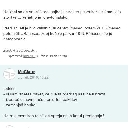
Napisal so da so mi izbral najbolj ustrezen paket ker neki menjajo
storitve.... verjetno je to avtomatsko.
Pred 15 leti je bilo kakšnih 90 centov/mesec, potem 2EUR/mesec,
potem 3EUR/mesec, zdej hočejo pa kar 10EUR/mesec. To je
nategovanje.
Zgodovina sprememb…
spremenil:
korenje3
(
8. feb 2019 ob 15:28
)
McClane
::
8. feb 2019, 16:22
Lahko:
- si sam izbereš paket, če ti je ta predrag ali ti ne ustreza
- izbereš osnovni račun brez teh paketov
- zamenjaš banko.
Ne razumem kdo te sili da sprejmeš to kar ti predlagajo?