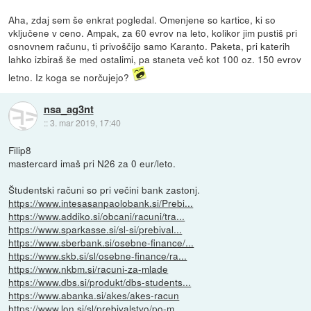
Aha, zdaj sem še enkrat pogledal. Omenjene so kartice, ki so
vključene v ceno. Ampak, za 60 evrov na leto, kolikor jim pustiš pri
osnovnem računu, ti privoščijo samo Karanto. Paketa, pri katerih
lahko izbiraš še med ostalimi, pa staneta več kot 100 oz. 150 evrov
letno. Iz koga se norčujejo?
nsa_ag3nt
::
3. mar 2019, 17:40
Filip8
mastercard imaš pri N26 za 0 eur/leto.
Študentski računi so pri večini bank zastonj.
https://www.intesasanpaolobank.si/Prebi...
https://www.addiko.si/obcani/racuni/tra...
https://www.sparkasse.si/sl-si/prebival...
https://www.sberbank.si/osebne-finance/...
https://www.skb.si/sl/osebne-finance/ra...
https://www.nkbm.si/racuni-za-mlade
https://www.dbs.si/produkt/dbs-students...
https://www.abanka.si/akes/akes-racun
https://www.lon.si/sl/prebivalstvo/po-m...