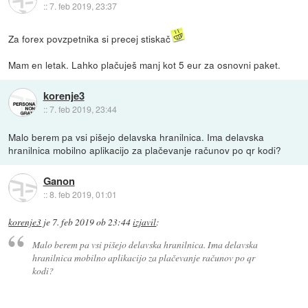
::
7. feb 2019, 23:37
Za forex povzpetnika si precej stiskač
Mam en letak. Lahko plačuješ manj kot 5 eur za osnovni paket.
korenje3
::
7. feb 2019, 23:44
Malo berem pa vsi pišejo delavska hranilnica. Ima delavska
hranilnica mobilno aplikacijo za plačevanje računov po qr kodi?
Ganon
::
8. feb 2019, 01:01
korenje3
je
7. feb 2019 ob 23:44
izjavil
:
Malo berem pa vsi pišejo delavska hranilnica. Ima delavska
hranilnica mobilno aplikacijo za plačevanje računov po qr
kodi?