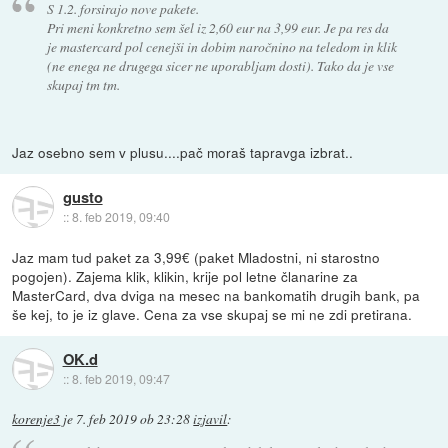
S 1.2. forsirajo nove pakete.
Pri meni konkretno sem šel iz 2,60 eur na 3,99 eur. Je pa res da
je mastercard pol cenejši in dobim naročnino na teledom in klik
(ne enega ne drugega sicer ne uporabljam dosti). Tako da je vse
skupaj tm tm.
Jaz osebno sem v plusu....pač moraš tapravga izbrat..
gusto
::
8. feb 2019, 09:40
Jaz mam tud paket za 3,99€ (paket Mladostni, ni starostno
pogojen). Zajema klik, klikin, krije pol letne članarine za
MasterCard, dva dviga na mesec na bankomatih drugih bank, pa
še kej, to je iz glave. Cena za vse skupaj se mi ne zdi pretirana.
OK.d
::
8. feb 2019, 09:47
korenje3
je
7. feb 2019 ob 23:28
izjavil
: