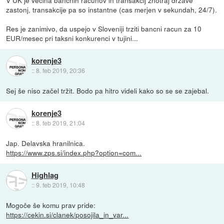
zastonj, transakcije pa so instantne (cas merjen v sekundah, 24/7).
Res je zanimivo, da uspejo v Sloveniji trziti bancni racun za 10
EUR/mesec pri taksni konkurenci v tujini...
korenje3
::
8. feb 2019, 20:36
Sej še niso začel tržit. Bodo pa hitro videli kako so se se zajebal.
korenje3
::
8. feb 2019, 21:04
Jap. Delavska hranilnica.
https://www.zps.si/index.php?option=com...
Highlag
::
9. feb 2019, 10:48
Mogoče še komu prav pride:
https://cekin.si/clanek/posojila_in_var...