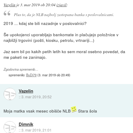
Vazelin
je
3. mar 2019 ob 20:04
izjavil
:
Plus to, da je NLB najbolj zastopana banka s poslovalnicami.
2019 ... kdaj ste bili nazadnje v poslovalnici?
Še upokojenci uporabljajo bankomate in plačujejo položnice v
najbližji trgovini (pošti, kiosku, petrolu, vrtnariji...)
Jaz sem bil po kakih petih letih ko sem moral osebno povedat, da
me paketi ne zanimajo.
Zgodovina sprememb…
spremenilo:
BuDi79
(
3. mar 2019 ob 20:49
)
Vazelin
::
3. mar 2019, 20:52
Moja matka vsak mesec obišče NLB
Stara šola
Dimnik
::
3. mar 2019, 21:01