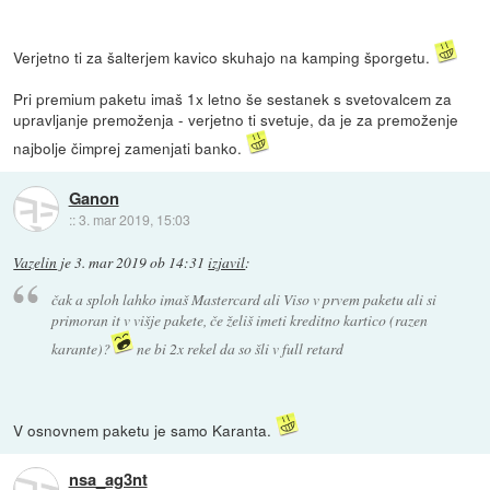
Verjetno ti za šalterjem kavico skuhajo na kamping šporgetu.
Pri premium paketu imaš 1x letno še sestanek s svetovalcem za
upravljanje premoženja - verjetno ti svetuje, da je za premoženje
najbolje čimprej zamenjati banko.
Ganon
::
3. mar 2019, 15:03
Vazelin
je
3. mar 2019 ob 14:31
izjavil
:
čak a sploh lahko imaš Mastercard ali Viso v prvem paketu ali si
primoran it v višje pakete, če želiš imeti kreditno kartico (razen
karante)?
ne bi 2x rekel da so šli v full retard
V osnovnem paketu je samo Karanta.
nsa_ag3nt