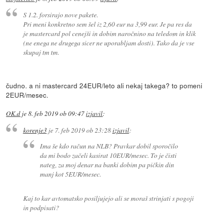
S 1.2. forsirajo nove pakete.
Pri meni konkretno sem šel iz 2,60 eur na 3,99 eur. Je pa res da
je mastercard pol cenejši in dobim naročnino na teledom in klik
(ne enega ne drugega sicer ne uporabljam dosti). Tako da je vse
skupaj tm tm.
čudno. a ni mastercard 24EUR/leto ali nekaj takega? to pomeni
2EUR/mesec.
OK.d
je
8. feb 2019 ob 09:47
izjavil
:
korenje3
je
7. feb 2019 ob 23:28
izjavil
:
Ima še kdo račun na NLB? Pravkar dobil sporočilo
da mi bodo začeli kasirat 10EUR/mesec. To je čisti
nateg, za moj denar na banki dobim pa pičkin din
manj kot 5EUR/mesec.
Kaj to kar avtomatsko posiljujejo ali se moraš strinjati s pogoji
in podpisati?