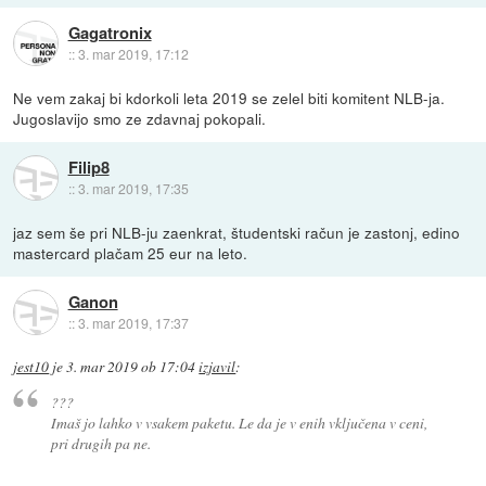
Gagatronix
::
3. mar 2019, 17:12
Ne vem zakaj bi kdorkoli leta 2019 se zelel biti komitent NLB-ja.
Jugoslavijo smo ze zdavnaj pokopali.
Filip8
::
3. mar 2019, 17:35
jaz sem še pri NLB-ju zaenkrat, študentski račun je zastonj, edino
mastercard plačam 25 eur na leto.
Ganon
::
3. mar 2019, 17:37
jest10
je
3. mar 2019 ob 17:04
izjavil
:
???
Imaš jo lahko v vsakem paketu. Le da je v enih vključena v ceni,
pri drugih pa ne.