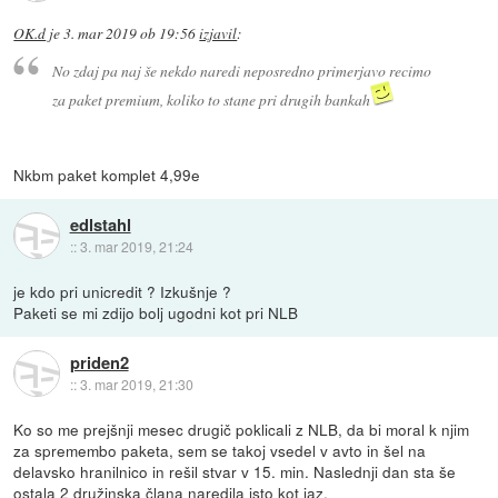
OK.d
je
3. mar 2019 ob 19:56
izjavil
:
No zdaj pa naj še nekdo naredi neposredno primerjavo recimo
za paket premium, koliko to stane pri drugih bankah
Nkbm paket komplet 4,99e
edlstahl
::
3. mar 2019, 21:24
je kdo pri unicredit ? Izkušnje ?
Paketi se mi zdijo bolj ugodni kot pri NLB
priden2
::
3. mar 2019, 21:30
Ko so me prejšnji mesec drugič poklicali z NLB, da bi moral k njim
za spremembo paketa, sem se takoj vsedel v avto in šel na
delavsko hranilnico in rešil stvar v 15. min. Naslednji dan sta še
ostala 2 družinska člana naredila isto kot jaz.