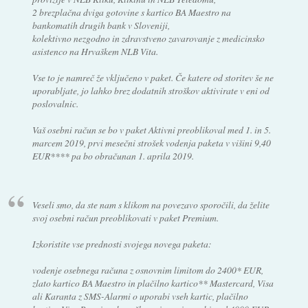
2 brezplačna dviga gotovine s kartico BA Maestro na
bankomatih drugih bank v Sloveniji,
kolektivno nezgodno in zdravstveno zavarovanje z medicinsko
asistenco na Hrvaškem NLB Vita.
Vse to je namreč že vključeno v paket. Če katere od storitev še ne
uporabljate, jo lahko brez dodatnih stroškov aktivirate v eni od
poslovalnic.
Vaš osebni račun se bo v paket Aktivni preoblikoval med 1. in 5.
marcem 2019, prvi mesečni strošek vodenja paketa v višini 9,40
EUR**** pa bo obračunan 1. aprila 2019.
Veseli smo, da ste nam s klikom na povezavo sporočili, da želite
svoj osebni račun preoblikovati v paket Premium.
Izkoristite vse prednosti svojega novega paketa:
vodenje osebnega računa z osnovnim limitom do 2400* EUR,
zlato kartico BA Maestro in plačilno kartico** Mastercard, Visa
ali Karanta z SMS-Alarmi o uporabi vseh kartic, plačilno