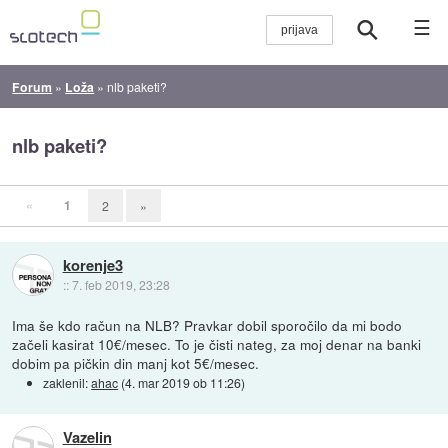
☰
Forum
»
Loža
»
nlb paketi?
nlb paketi?
«
1
2
»
korenje3
::
7. feb 2019, 23:28
Ima še kdo račun na NLB? Pravkar dobil sporočilo da mi bodo
začeli kasirat 10€/mesec. To je čisti nateg, za moj denar na banki
dobim pa pičkin din manj kot 5€/mesec.
zaklenil:
ahac
(
4. mar 2019 ob 11:26
)
Vazelin