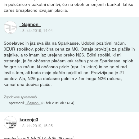
in položnice v paketni storitvi, če na obeh omenjenih bankah lahko
zares brezplačno izvajam plačila.
_Sajmon_
::
8. feb 2019, 14:04
Sodelavec in jaz sva šla na Sparkasse. Udobni pozitivni račun.
0EUR stroškov, polovična cena za MC. Ostaja provizija za plačila in
trajnike, a to imam jaz urejeno preko N26. Edini stroški, ki mi
ostanejo, je če občasno plačam kak račun preko Sparkasse, sploh
če gre za račun, ki občasno pride (npr. 1x letno) in se ne bi rad
lovil s tem, ali bodo moje plačilo najdli ali ne. Provizija pa je 21
centov. Aja, N26 pa občasno polnim z ženinega N26 računa,
kamor ona dobiva plačo.
Zgodovina sprememb…
spremenil:
_Sajmon_
(
8. feb 2019 ob 14:04
)
korenje3
::
8. feb 2019, 15:25
mojsterleo
je
8. feb 2019 ob 06:39
izjavil
: