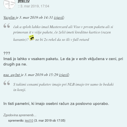
jest10
::
3. mar 2019, 17:04
Vazelin
je
3. mar 2019 ob 14:31
izjavil
:
čak a sploh lahko imaš Mastercard ali Viso v prvem paketu ali si
primoran it v višje pakete, če želiš imeti kreditno kartico (razen
karante)?
ne bi 2x rekel da so šli v full retard
???
Imaš jo lahko v vsakem paketu. Le da je v enih vključena v ceni, pri
drugih pa ne.
nsa_ag3nt
je
3. mar 2019 ob 15:29
izjavil
:
S takimi cenami paketov imajo pri NLB imajo trr samo še bedaki
in konji.
In tisti pametni, ki imajo osebni račun za poslovno uporabo.
Zgodovina sprememb…
spremenilo:
jest10
(
3. mar 2019 ob 17:05
)