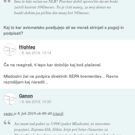
Ima še kdo račun na NLB? Pravkar dobil sporočilo da mi bodo
začeli kasirat 10€/mesec. To je čisti nateg, za moj denar na
banki dobim pa pičkin din manj kot 5€/mesec.
Kaj to kar avtomatsko posiljujejo ali se moraš strinjati s pogoji in
podpisati?
Highlag
::
8. feb 2019, 10:14
Če ne reagiraš, ti lepo kar določijo kaj boš plačeval.
Mladostni žal ne podpira direktnih SEPA bremenitev... Ravno
razmišljam kaj naredit...
Ganon
::
8. feb 2019, 10:30
gusto
je
8. feb 2019 ob 09:40
izjavil
:
Jaz mam tud paket za 3,99€ (paket Mladostni, ni starostno
pogojen). Zajema klik, klikin, krije pol letne članarine za
MasterCard, dva dviga na mesec na bankomatih drugih bank, pa