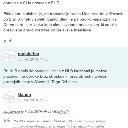
gotovine v SI in drzavah z EUR.
Edino kar je slabse je, da transakcije preko Mastercarda vidim sele
po 2 ali 3 dneh v spletni banki. Slednje pa pac komepenziram s
Curve card, kjer lahko lepo sledim vsem transakcijam, ki so bile
opravljene preko kreditne od Delavske hranilnice.
lp, d.
mojsterleo
::
8. feb 2019, 11:30
Pri NLB dobiš še osnovni limit in z NLB karticami je možno
plačevati na obroke brez stroškov in brez obresti na večini
prodajnih mest v Sloveniji. Tega DH nima.
Ganon
::
8. feb 2019, 11:37
mojsterleo
je
8. feb 2019 ob 11:30
izjavil
:
Pri NLB dobiš še osnovni limit in z NLB karticami je možno
plačevati na obroke brez stroškov in brez obresti na večini