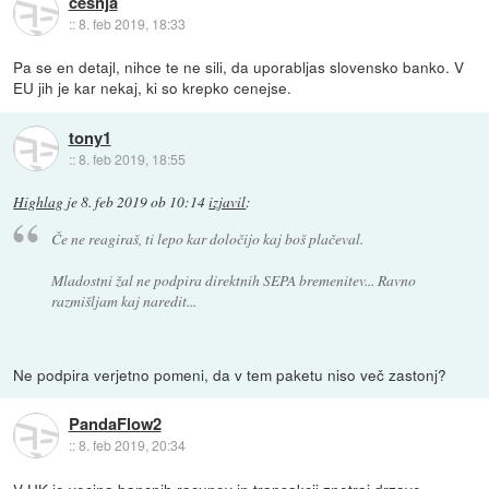
cesnja
::
8. feb 2019, 18:33
Pa se en detajl, nihce te ne sili, da uporabljas slovensko banko. V
EU jih je kar nekaj, ki so krepko cenejse.
tony1
::
8. feb 2019, 18:55
Highlag
je
8. feb 2019 ob 10:14
izjavil
:
Če ne reagiraš, ti lepo kar določijo kaj boš plačeval.
Mladostni žal ne podpira direktnih SEPA bremenitev... Ravno
razmišljam kaj naredit...
Ne podpira verjetno pomeni, da v tem paketu niso več zastonj?
PandaFlow2
::
8. feb 2019, 20:34
V UK je vecina bancnih racunov in transakcij znotraj drzave