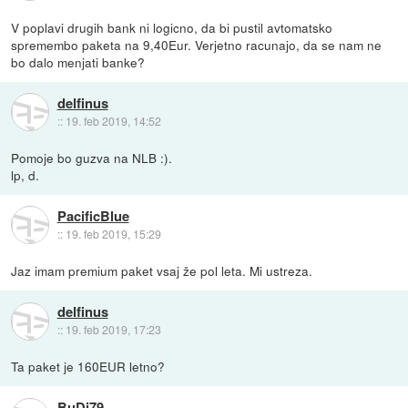
V poplavi drugih bank ni logicno, da bi pustil avtomatsko
spremembo paketa na 9,40Eur. Verjetno racunajo, da se nam ne
bo dalo menjati banke?
delfinus
::
19. feb 2019, 14:52
Pomoje bo guzva na NLB :).
lp, d.
PacificBlue
::
19. feb 2019, 15:29
Jaz imam premium paket vsaj že pol leta. Mi ustreza.
delfinus
::
19. feb 2019, 17:23
Ta paket je 160EUR letno?
BuDi79