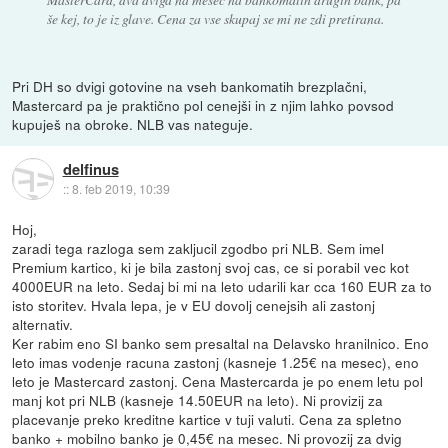
še kej, to je iz glave. Cena za vse skupaj se mi ne zdi pretirana.
Pri DH so dvigi gotovine na vseh bankomatih brezplačni,
Mastercard pa je praktično pol cenejši in z njim lahko povsod
kupuješ na obroke. NLB vas nateguje.
delfinus
::
8. feb 2019, 10:39
Hoj,
zaradi tega razloga sem zakljucil zgodbo pri NLB. Sem imel
Premium kartico, ki je bila zastonj svoj cas, ce si porabil vec kot
4000EUR na leto. Sedaj bi mi na leto udarili kar cca 160 EUR za to
isto storitev. Hvala lepa, je v EU dovolj cenejsih ali zastonj
alternativ.
Ker rabim eno SI banko sem presaltal na Delavsko hranilnico. Eno
leto imas vodenje racuna zastonj (kasneje 1.25€ na mesec), eno
leto je Mastercard zastonj. Cena Mastercarda je po enem letu pol
manj kot pri NLB (kasneje 14.50EUR na leto). Ni provizij za
placevanje preko kreditne kartice v tuji valuti. Cena za spletno
banko + mobilno banko je 0,45€ na mesec. Ni provozij za dvig