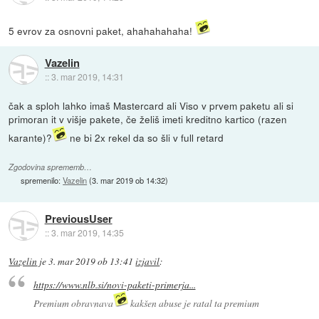
5 evrov za osnovni paket, ahahahahaha!
Vazelin
::
3. mar 2019, 14:31
čak a sploh lahko imaš Mastercard ali Viso v prvem paketu ali si
primoran it v višje pakete, če želiš imeti kreditno kartico (razen
karante)?
ne bi 2x rekel da so šli v full retard
Zgodovina sprememb…
spremenilo:
Vazelin
(
3. mar 2019 ob 14:32
)
PreviousUser
::
3. mar 2019, 14:35
Vazelin
je
3. mar 2019 ob 13:41
izjavil
:
https://www.nlb.si/novi-paketi-primerja...
Premium obravnava
kakšen abuse je ratal ta premium