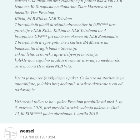
kartico Visa Premium brez članarine pri porabi nad 4000 EUR
letno ter 50 % popusta na članarino Zlate Mastercard za
imetnike Vise Premium,
Klikin, NLB Klik in NLB Teledom,
? brezplačnih plačil direktnih obremenitev in UPN*** brez
provizije v NLB Kliku, Klikinu in NLB Teledomu ter 4
brezplačne UPN** pri bančnem okencu ali NLB Bankomatu,
? brezplačnih dvigov gotovine s kartico BA Maestro na
bankomatih drugih bank v Sloveniji,
enkrat letno sestanek z upraviteljem premoženja,
kolektivno nezgodno in zdravstveno zavarovanje z medicinsko
asistenco na Hrvaškem NLB Vita.
Vse to je namreč že vključeno v paket. Če katere od storitev še ne
uporabljate, jo lahko brez dodatnih stroškov aktivirate v eni od
poslovalnic.
Vaš osebni račun se bo v paket Premium preoblikoval med 1. in
5. marcem 2019, prvi mesečni strošek vodenja paketa v višini
13,30 EUR**** pa bo obračunan 1. aprila 2019.
weasel
::
19. feb 2019, 13:34