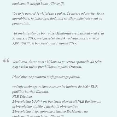
bankomatih drugih bank v Sloveniji.
Vse to je namreč že vključeno v paket. Če katere od storitev še ne
uporabljate, jo lahko brez dodatnih stroškov aktivirate v eni od
poslovalnic.
Vaš osebni račun se bo v paket Mladostni preoblikoval med 1. in
5. marcem 2019, prvi mesečni strošek vodenja paketa v višini
3,99 EUR** pa bo obračunan 1. aprila 2019.
Veseli smo, da ste nam s klikom na povezavo sporočili, da želite
svoj osebni račun preoblikovati v paket Osnovni.
Izkoristite vse prednosti svojega novega paketa:
vodenje osebnega računa z osnovnim limitom do 300* EUR,
plačilno kartico Karanta,
NLB Teledom,
2 brezplačna UPN** pri bančnem okencu ali NLB Bankomatu
in brezplačno plačilo 4 direktnih obremenitev,
2 brezplačna dviga gotovine s kartico BA Maestro na
bankomatih drugih bank v Sloveniji,