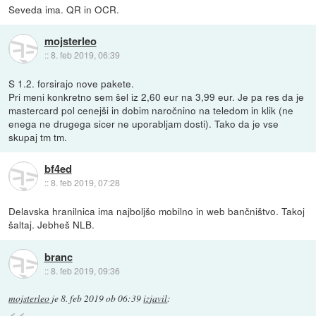
Seveda ima. QR in OCR.
mojsterleo
::
8. feb 2019, 06:39
S 1.2. forsirajo nove pakete.
Pri meni konkretno sem šel iz 2,60 eur na 3,99 eur. Je pa res da je
mastercard pol cenejši in dobim naročnino na teledom in klik (ne
enega ne drugega sicer ne uporabljam dosti). Tako da je vse
skupaj tm tm.
bf4ed
::
8. feb 2019, 07:28
Delavska hranilnica ima najboljšo mobilno in web bančništvo. Takoj
šaltaj. Jebheš NLB.
branc
::
8. feb 2019, 09:36
mojsterleo
je
8. feb 2019 ob 06:39
izjavil
: