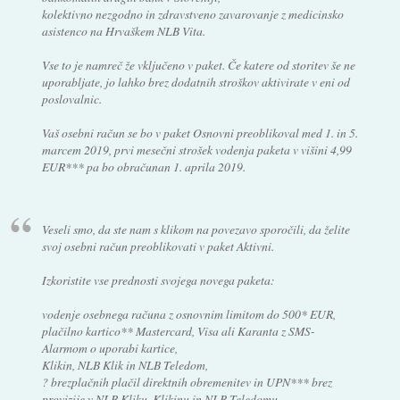
kolektivno nezgodno in zdravstveno zavarovanje z medicinsko
asistenco na Hrvaškem NLB Vita.
Vse to je namreč že vključeno v paket. Če katere od storitev še ne
uporabljate, jo lahko brez dodatnih stroškov aktivirate v eni od
poslovalnic.
Vaš osebni račun se bo v paket Osnovni preoblikoval med 1. in 5.
marcem 2019, prvi mesečni strošek vodenja paketa v višini 4,99
EUR*** pa bo obračunan 1. aprila 2019.
Veseli smo, da ste nam s klikom na povezavo sporočili, da želite
svoj osebni račun preoblikovati v paket Aktivni.
Izkoristite vse prednosti svojega novega paketa:
vodenje osebnega računa z osnovnim limitom do 500* EUR,
plačilno kartico** Mastercard, Visa ali Karanta z SMS-
Alarmom o uporabi kartice,
Klikin, NLB Klik in NLB Teledom,
? brezplačnih plačil direktnih obremenitev in UPN*** brez
provizije v NLB Kliku, Klikinu in NLB Teledomu,