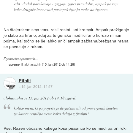
edit: dodal narekovaje - zažgani žgnci niso dobri, ampak ne vem
kako drugače imenovati postopek žganja moke do žgancev.
Na štajerskem smo temu rekli restat, kot krompir. Ampak prežiganje
je slabo za hrano, zdaj za to gensko modificirano koruzo nimam
pojma, kaj točno se še lahko uniči ampak zažhana/prežgana hrana
se povezuje z rakom.
Zgodovina sprememb…
spremenil:
alphasaphir
(
15. jan 2012 ob 14:28
)
Pithlit
::
15. jan 2012, 14:57
alphasaphir
je
15. jan 2012 ob 14:18
izjavil
:
koliko mesa, ki ga pojeste je divjačina ali od
preverjenih
kmetov,
za katere resnično veste kako delajo z živalmi?
Vse. Razen občasno kakega kosa piščanca ko se mudi pa pri roki