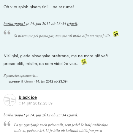
Oh v to sploh nisem rinil... se razume!
barbarpapa1
je
14. jan 2012 ob 23:34
izjavil
:
Si nisem mogel pomagat, sem moral malo olja na ogenj vlit...
Nisi nisi, glede slovenske prehrane, me ne more nič več
presenetiti, mislim, da sem videl že vse...
Zgodovina sprememb…
spremenil:
Grumf
(
14. jan 2012 ob 23:39
)
black ice
::
14. jan 2012, 23:59
barbarpapa1
je
14. jan 2012 ob 23:34
izjavil
:
Pa za zgražanje vseh prisotnih, sem jedel še bolj radikalno
zadevo, pečeno kri, ki je bila ob kolinah običajno prva