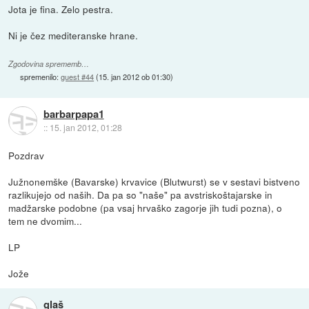
Jota je fina. Zelo pestra.
Ni je čez mediteranske hrane.
Zgodovina sprememb…
spremenilo:
guest #44
(
15. jan 2012 ob 01:30
)
barbarpapa1
::
15. jan 2012, 01:28
Pozdrav
Južnonemške (Bavarske) krvavice (Blutwurst) se v sestavi bistveno
razlikujejo od naših. Da pa so "naše" pa avstriskoštajarske in
madžarske podobne (pa vsaj hrvaško zagorje jih tudi pozna), o
tem ne dvomim...
LP
Jože
glaš