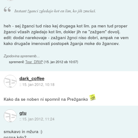
Instant žganci zgledajo kot en lim, ko jih zmešaš.
heh - sej žganci tud niso kej drugega kot lim. pa men tud proper
žganci včasih zgledajo kot lim, dokler jih ne "zažgem" dovolj.
edit: dodal narekovaje - zažgani žgnci niso dobri, ampak ne vem
kako drugače imenovati postopek žganja moke do žgancev.
Zgodovina sprememb…
spremenil:
Tear_DR0P
(
15. jan 2012 ob 10:07
)
dark_coffee
::
15. jan 2012, 10:18
Kako da se noben ni spomnil na Prežganko
gtu
::
15. jan 2012, 11:24
smukavc in mžura :)
pozna kdo?