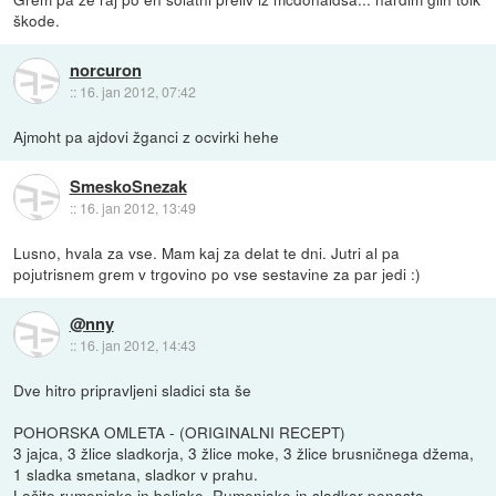
škode.
norcuron
::
16. jan 2012, 07:42
Ajmoht pa ajdovi žganci z ocvirki hehe
SmeskoSnezak
::
16. jan 2012, 13:49
Lusno, hvala za vse. Mam kaj za delat te dni. Jutri al pa
pojutrisnem grem v trgovino po vse sestavine za par jedi :)
@nny
::
16. jan 2012, 14:43
Dve hitro pripravljeni sladici sta še
POHORSKA OMLETA - (ORIGINALNI RECEPT)
3 jajca, 3 žlice sladkorja, 3 žlice moke, 3 žlice brusničnega džema,
1 sladka smetana, sladkor v prahu.
Ločite rumenjake in beljake. Rumenjake in sladkor penasto