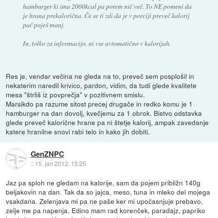
hamburger ki ima 2000kcal pa potem nič več. To NE pomeni da
je hrana prekalorična. Če se ti zdi da je v porciji preveč kalorij
pač poješ manj.
In, tolko za informacijo, ni vse avtomatično v kalorijah.
Res je, vendar večina ne gleda na to, preveč sem posplošil in
nekaterim naredil krivico, pardon, vidim, da tudi glede kvalitete
mesa "štrliš iz povprečja" v pozitivnem smislu.
Marsikdo pa razume sitost precej drugače in redko komu je 1
hamburger na dan dovolj, kvečjemu za 1 obrok. Bistvo odstavka
glede preveč kalorične hrane pa ni štetje kalorij, ampak zavedanje
katere hranilne snovi rabi telo in kako jih dobiti.
GenZNPC
::
15. jan 2012, 15:25
Jaz pa sploh ne gledam na kalorije, sam da pojem približn 140g
beljakovin na dan. Tak da so jajca, meso, tuna in mleko del mojega
vsakdana. Zelenjava mi pa ne paše ker mi upočasnjuje prebavo,
zelje me pa napenja. Edino mam rad korenček, paradajz, papriko