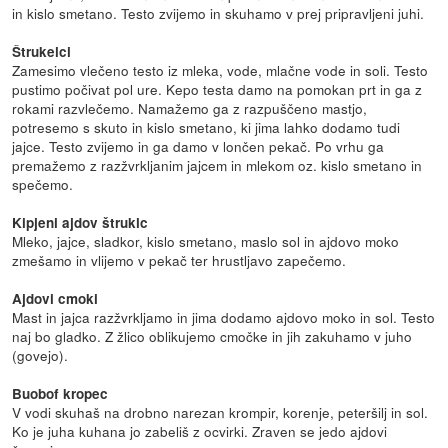
in kislo smetano. Testo zvijemo in skuhamo v prej pripravljeni juhi.
Štrukelci
Zamesimo vlečeno testo iz mleka, vode, mlačne vode in soli. Testo
pustimo počivat pol ure. Kepo testa damo na pomokan prt in ga z
rokami razvlečemo. Namažemo ga z razpuščeno mastjo,
potresemo s skuto in kislo smetano, ki jima lahko dodamo tudi
jajce. Testo zvijemo in ga damo v lončen pekač. Po vrhu ga
premažemo z razžvrkljanim jajcem in mlekom oz. kislo smetano in
spečemo.
Kipjeni ajdov štruklc
Mleko, jajce, sladkor, kislo smetano, maslo sol in ajdovo moko
zmešamo in vlijemo v pekač ter hrustljavo zapečemo.
Ajdovi cmoki
Mast in jajca razžvrkljamo in jima dodamo ajdovo moko in sol. Testo
naj bo gladko. Z žlico oblikujemo cmočke in jih zakuhamo v juho
(govejo).
Buobof kropec
V vodi skuhaš na drobno narezan krompir, korenje, peteršilj in sol.
Ko je juha kuhana jo zabeliš z ocvirki. Zraven se jedo ajdovi