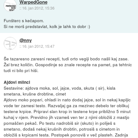
WarpedGone
::
16. jan 2012, 15:36
Funšterc s kečapom.
Si ne morš predstavlat, kolk je lahk to dobr :)
@nny
::
16. jan 2012, 15:47
Še tazaresno zaresni recepti, tudi orto vegiji bodo našli kaj zase.
Žal brez količin. Gospodinje so znale recepte na pamet, pa tehtnic
tudi ni bilo pri hiši.
Ajdovi mlinci
Sestavine: ajdova moka, sol, jajce, voda, skuta ( sir), kisla
smetana, krušne drobtine, cimet
Ajdovo moko popari, ohladi in nato dodaj jajce, sol in nekaj kapljic
vode ter zamesi testo. Razvaljaj ga za mezinec debelo ter oblikuj
testene krpice. Pripravi slan krop in testene krpe približno 5 minut
kuhaj v njem. Previdno jih vzameš ven ter z njimi obložiš z mastjo
pomaščen pekač. Po testu nadrobiš sir (skuto) in poliješ s
smetano, dodaš nekaj krušnih drobtin, potrosiš s cimetom in
obložiš s krpicami testa. Postopek ponoviš v več plasteh. Zadnja