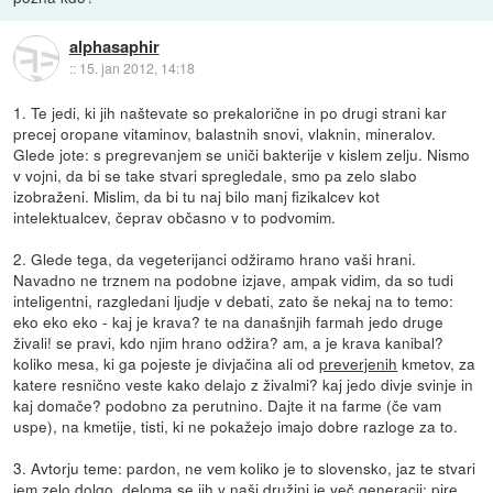
alphasaphir
::
15. jan 2012, 14:18
1. Te jedi, ki jih naštevate so prekalorične in po drugi strani kar
precej oropane vitaminov, balastnih snovi, vlaknin, mineralov.
Glede jote: s pregrevanjem se uniči bakterije v kislem zelju. Nismo
v vojni, da bi se take stvari spregledale, smo pa zelo slabo
izobraženi. Mislim, da bi tu naj bilo manj fizikalcev kot
intelektualcev, čeprav občasno v to podvomim.
2. Glede tega, da vegeterijanci odžiramo hrano vaši hrani.
Navadno ne trznem na podobne izjave, ampak vidim, da so tudi
inteligentni, razgledani ljudje v debati, zato še nekaj na to temo:
eko eko eko - kaj je krava? te na današnjih farmah jedo druge
živali! se pravi, kdo njim hrano odžira? am, a je krava kanibal?
koliko mesa, ki ga pojeste je divjačina ali od
preverjenih
kmetov, za
katere resnično veste kako delajo z živalmi? kaj jedo divje svinje in
kaj domače? podobno za perutnino. Dajte it na farme (če vam
uspe), na kmetije, tisti, ki ne pokažejo imajo dobre razloge za to.
3. Avtorju teme: pardon, ne vem koliko je to slovensko, jaz te stvari
jem zelo dolgo, deloma se jih v naši družini je več generacij: pire,