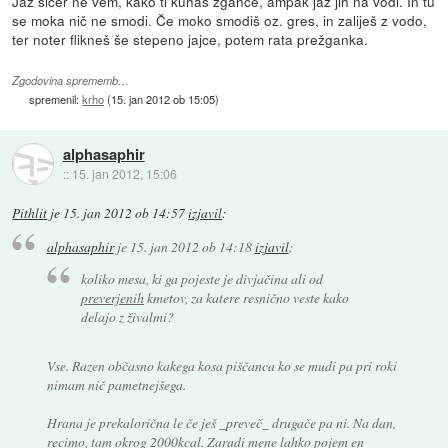
Jaz sicer ne vem, kako ti kuhaš žgance, ampak jaz jih na vodi. In tu
se moka nič ne smodi. Če moko smodiš oz. gres, in zaliješ z vodo,
ter noter flikneš še stepeno jajce, potem rata prežganka.
Zgodovina sprememb…
spremenil:
krho
(
15. jan 2012 ob 15:05
)
alphasaphir
::
15. jan 2012, 15:06
Pithlit
je
15. jan 2012 ob 14:57
izjavil
:
alphasaphir
je
15. jan 2012 ob 14:18
izjavil
:
koliko mesa, ki ga pojeste je divjačina ali od
preverjenih
kmetov, za katere resnično veste kako
delajo z živalmi?
Vse. Razen občasno kakega kosa piščanca ko se mudi pa pri roki
nimam nič pametnejšega.
Hrana je prekalorična le če ješ _preveč_ drugače pa ni. Na dan,
recimo, tam okrog 2000kcal. Zaradi mene lahko pojem en