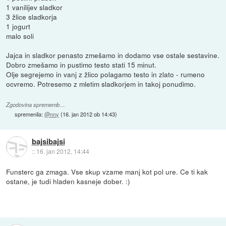
1 vanilijev sladkor
3 žlice sladkorja
1 jogurt
malo soli
Jajca in sladkor penasto zmešamo in dodamo vse ostale sestavine.
Dobro zmešamo in pustimo testo stati 15 minut.
Olje segrejemo in vanj z žlico polagamo testo in zlato - rumeno
ocvremo. Potresemo z mletim sladkorjem in takoj ponudimo.
Zgodovina sprememb…
spremenila:
@nny
(
16. jan 2012 ob 14:43
)
bajsibajsi
::
16. jan 2012, 14:44
Funsterc ga zmaga. Vse skup vzame manj kot pol ure. Ce ti kak
ostane, je tudi hladen kasneje dober. :)