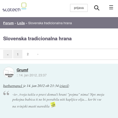
☰
Forum
»
Loža
»
Slovenska tradicionalna hrana
Slovenska tradicionalna hrana
2
»
«
1
Grumf
::
14. jan 2012, 23:37
barbarpapa1
je
14. jan 2012 ob 23:34
izjavil
:
-io-, tvoja tašča o pravi domači hrani "pojma" nima! Npr. moja
pokojna babica ti ne bi porabila niti kapljice olja.... ker bi vse
na svinjski masti naredila