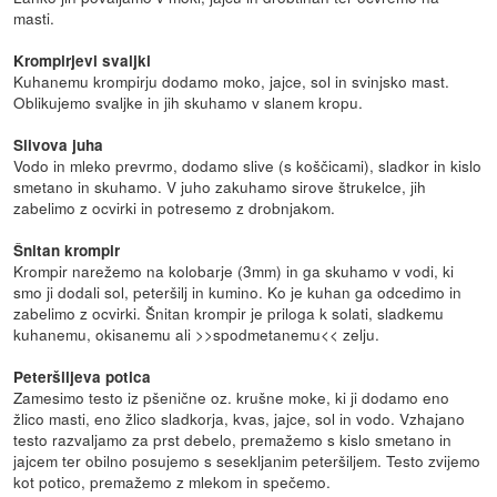
masti.
Krompirjevi svaljki
Kuhanemu krompirju dodamo moko, jajce, sol in svinjsko mast.
Oblikujemo svaljke in jih skuhamo v slanem kropu.
Slivova juha
Vodo in mleko prevrmo, dodamo slive (s koščicami), sladkor in kislo
smetano in skuhamo. V juho zakuhamo sirove štrukelce, jih
zabelimo z ocvirki in potresemo z drobnjakom.
Šnitan krompir
Krompir narežemo na kolobarje (3mm) in ga skuhamo v vodi, ki
smo ji dodali sol, peteršilj in kumino. Ko je kuhan ga odcedimo in
zabelimo z ocvirki. Šnitan krompir je priloga k solati, sladkemu
kuhanemu, okisanemu ali >>spodmetanemu<< zelju.
Peteršiljeva potica
Zamesimo testo iz pšenične oz. krušne moke, ki ji dodamo eno
žlico masti, eno žlico sladkorja, kvas, jajce, sol in vodo. Vzhajano
testo razvaljamo za prst debelo, premažemo s kislo smetano in
jajcem ter obilno posujemo s sesekljanim peteršiljem. Testo zvijemo
kot potico, premažemo z mlekom in spečemo.