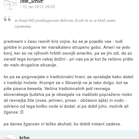
Tear_DR0P
::
15. jan 2012, 09:03
so konji bili predragocene delovne živali in so se klali samo
izjemoma
predvsem v času resnih kriz vojne, ko se je pojedlo vse - tudi
golobe in podgane ter marsikatero strupeno gobo. Ameri ne jedo
konj, ker so na njihovih hrbtih osvojili ameriko, pa se jim zdi, da so
zaradi tega konjem nekaj dolžni - pri nas pa je kot že rečeno prišlo
do malo drugačne situacije.
ko pa se pogovarjate o tradicionalni hrani, se vprašajte kako daleč
v tradicijo hočete. Krompir se v Sloveniji ne je tako dolgo, kot se
piše pisana beseda. Večina tradicionalnih jedi revnega
slovenskega ljudstva pa je obsegala na maščobi popraženo moko
ali revnejša žita (oves, ječmen, proso - občasno ajda) in vodo -
odvisno od tega koliko vode si dodal, si pa dobil juho, močnik ali
žgance :D
pa danes žgancev ni težko skuhati, ko dobiš instant zadeve.
krho