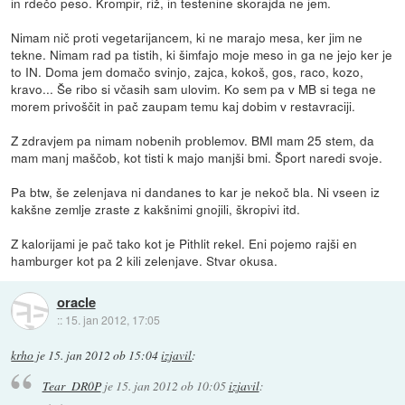
in rdečo peso. Krompir, riž, in testenine skorajda ne jem.
Nimam nič proti vegetarijancem, ki ne marajo mesa, ker jim ne
tekne. Nimam rad pa tistih, ki šimfajo moje meso in ga ne jejo ker je
to IN. Doma jem domačo svinjo, zajca, kokoš, gos, raco, kozo,
kravo... Še ribo si včasih sam ulovim. Ko sem pa v MB si tega ne
morem privoščit in pač zaupam temu kaj dobim v restavraciji.
Z zdravjem pa nimam nobenih problemov. BMI mam 25 stem, da
mam manj maščob, kot tisti k majo manjši bmi. Šport naredi svoje.
Pa btw, še zelenjava ni dandanes to kar je nekoč bla. Ni vseen iz
kakšne zemlje zraste z kakšnimi gnojili, škropivi itd.
Z kalorijami je pač tako kot je Pithlit rekel. Eni pojemo rajši en
hamburger kot pa 2 kili zelenjave. Stvar okusa.
oracle
::
15. jan 2012, 17:05
krho
je
15. jan 2012 ob 15:04
izjavil
:
Tear_DR0P
je
15. jan 2012 ob 10:05
izjavil
: