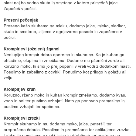
plast naj bo vedno skuta in smetana v katero primešaš jajce.
Zapečeš v pečici.
Proseni pečenjak
Proseno kašo skuhamo na mleku, dodamo jajce, mleko, sladkor,
skuto in smetano, zlijemo v ognjevarno posodo in zapečemo v
pečici.
Krompirjevi (ožejeni) žganci
Neolupljen krompir dobro operemo in skuhamo. Ko je kuhan ga
ohladimo, olupimo in zmečkamo. Dodamo mu pšenični zdrob ali
koruzno moko, ki smo jo prej poparili v vreli vodi z dodatkom masti.
Posolimo in zabelimo z ocvirki. Ponudimo kot prilogo h golažu ali
zelju.
Krompirjev kruh
Koruzno, rženo moko in kuhan krompir zmešamo, dodamo kvas,
vodo in sol ter pustimo vzhajati. Nato ga ponovno premesimo in
pustimo vzhajati ter spečemo.
Krompirjevi zrezki
Krompir skuhamo in mu dodamo moko, jajce, peteršilj ter
prepraženo čebulo. Posolimo in premešamo ter oblikujemo zrezke.
Lahko jih povaljamo v moki, jajcu in drobtinah ter ocvremo na