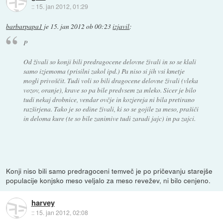
::
15. jan 2012, 01:29
barbarpapa1
je
15. jan 2012 ob 00:23
izjavil
:
P
Od živali so konji bili predragocene delovne živali in so se klali
samo izjemoma (prisilni zakol ipd.) Pa niso si jih vsi kmetje
mogli privoščit. Tudi voli so bili dragocene delovne živali (vleka
vozov, oranje), krave so pa bile predvsem za mleko. Sicer je bilo
tudi nekaj drobnice, vendar ovčje in kozjereja ni bila pretirano
razširjena. Tako je so edine živali, ki so se gojile za meso, prašiči
in deloma kure (te so bile zanimive tudi zaradi jajc) in pa zajci.
Konji niso bili samo predragoceni temveč je po pričevanju starejše
populacije konjsko meso veljalo za meso revežev, ni bilo cenjeno.
harvey
::
15. jan 2012, 02:08