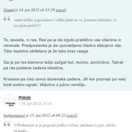
Grumf
je
14. jan 2012 ob 23:29
izjavil
:
samo toliko, tega namreč veliko ljudi ne ve, postane toksično, če
na njem pečeš!!!
To, seveda, ni res. Res pa je da izgubi praktično vse vitamine in
minerale. Predpostavka je da uporabljamo hladno stisnjeno olje.
Tisto toplotno obdelano je že tako brez vsega.
Ga je pa res bistveno lažje zažgat kot, recimo, sončnično. Takrat
pa res postane zadeva toksična.
Krvavice pa niso ravno slovenska zadeva. Jih kar poznajo po vsej
bivši avstro-ogrski. Vključno z južno nemčijo.
Pithlit
::
15. jan 2012, 01:10
barbarpapa1
je
15. jan 2012 ob 00:23
izjavil
:
V Prekmurju se je pogosto pekla cvrtina, zmešana iz jajc, mleka
in moke....