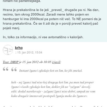
nimam nič pametnejšega.
Hrana je prekalorična le če ješ _preveč_ drugače pa ni. Na dan,
recimo, tam okrog 2000kcal. Zaradi mene lahko pojem en
hamburger ki ima 2000kcal pa potem nič več. To NE pomeni da je
hrana prekalorična. Če se ti zdi da je v porciji preveč kalorij pač
poješ manj.
In, tolko za informacijo, ni vse avtomatično v kalorijah.
krho
::
15. jan 2012, 15:04
Tear_DR0P
je
15. jan 2012 ob 10:05
izjavil
:
Instant žganci zgledajo kot en lim, ko jih zmešaš.
heh - sej žganci tud niso kej drugega kot lim. pa men tud proper
žganci včasih zgledajo kot lim, dokler jih ne "zažgem" dovolj.
edit: dodal narekovaje - zažgani žgnci niso dobri, ampak ne vem
kako drugače imenovati postopek žganja moke do žgancev.