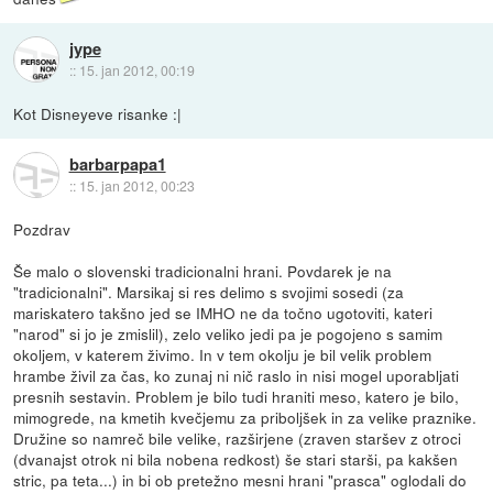
jype
::
15. jan 2012, 00:19
Kot Disneyeve risanke :|
barbarpapa1
::
15. jan 2012, 00:23
Pozdrav
Še malo o slovenski tradicionalni hrani. Povdarek je na
"tradicionalni". Marsikaj si res delimo s svojimi sosedi (za
mariskatero takšno jed se IMHO ne da točno ugotoviti, kateri
"narod" si jo je zmislil), zelo veliko jedi pa je pogojeno s samim
okoljem, v katerem živimo. In v tem okolju je bil velik problem
hrambe živil za čas, ko zunaj ni nič raslo in nisi mogel uporabljati
presnih sestavin. Problem je bilo tudi hraniti meso, katero je bilo,
mimogrede, na kmetih kvečjemu za priboljšek in za velike praznike.
Družine so namreč bile velike, razširjene (zraven staršev z otroci
(dvanajst otrok ni bila nobena redkost) še stari starši, pa kakšen
stric, pa teta...) in bi ob pretežno mesni hrani "prasca" oglodali do