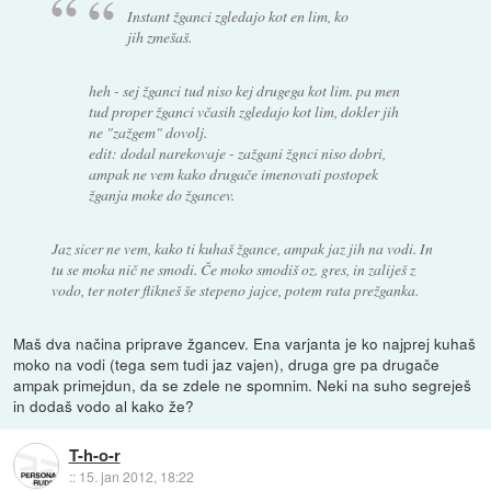
Instant žganci zgledajo kot en lim, ko
jih zmešaš.
heh - sej žganci tud niso kej drugega kot lim. pa men
tud proper žganci včasih zgledajo kot lim, dokler jih
ne "zažgem" dovolj.
edit: dodal narekovaje - zažgani žgnci niso dobri,
ampak ne vem kako drugače imenovati postopek
žganja moke do žgancev.
Jaz sicer ne vem, kako ti kuhaš žgance, ampak jaz jih na vodi. In
tu se moka nič ne smodi. Če moko smodiš oz. gres, in zaliješ z
vodo, ter noter flikneš še stepeno jajce, potem rata prežganka.
Maš dva načina priprave žgancev. Ena varjanta je ko najprej kuhaš
moko na vodi (tega sem tudi jaz vajen), druga gre pa drugače
ampak primejdun, da se zdele ne spomnim. Neki na suho segreješ
in dodaš vodo al kako že?
T-h-o-r
::
15. jan 2012, 18:22