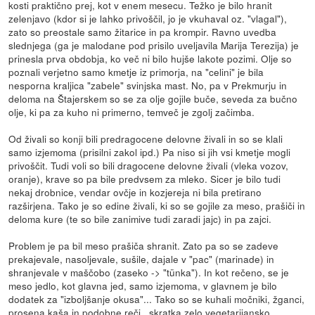
kosti praktično prej, kot v enem mesecu. Težko je bilo hranit
zelenjavo (kdor si je lahko privoščil, jo je vkuhaval oz. "vlagal"),
zato so preostale samo žitarice in pa krompir. Ravno uvedba
slednjega (ga je malodane pod prisilo uveljavila Marija Terezija) je
prinesla prva obdobja, ko več ni bilo hujše lakote pozimi. Olje so
poznali verjetno samo kmetje iz primorja, na "celini" je bila
nesporna kraljica "zabele" svinjska mast. No, pa v Prekmurju in
deloma na Štajerskem so se za olje gojile buče, seveda za bučno
olje, ki pa za kuho ni primerno, temveč je zgolj začimba.
Od živali so konji bili predragocene delovne živali in so se klali
samo izjemoma (prisilni zakol ipd.) Pa niso si jih vsi kmetje mogli
privoščit. Tudi voli so bili dragocene delovne živali (vleka vozov,
oranje), krave so pa bile predvsem za mleko. Sicer je bilo tudi
nekaj drobnice, vendar ovčje in kozjereja ni bila pretirano
razširjena. Tako je so edine živali, ki so se gojile za meso, prašiči in
deloma kure (te so bile zanimive tudi zaradi jajc) in pa zajci.
Problem je pa bil meso prašiča shranit. Zato pa so se zadeve
prekajevale, nasoljevale, sušile, dajale v "pac" (marinade) in
shranjevale v maščobo (zaseko -> "tünka"). In kot rečeno, se je
meso jedlo, kot glavna jed, samo izjemoma, v glavnem je bilo
dodatek za "izboljšanje okusa"... Tako so se kuhali močniki, žganci,
prosena kaša in podobne reči...skratka zelo vegetarijansko.