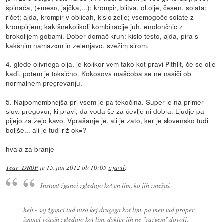
špinača, (+meso, jajčka,...); krompir, blitva, ol.olje, česen, solata;
ričet; ajda, krompir v oblicah, kislo zelje; vsemogoče solate z
krompirjem; kakršnekolikoli kombinacije juh, enolončnic z
brokolijem gobami. Dober domač kruh: kislo testo, ajda, pira s
kakšnim namazom in zelenjavo, svežim sirom.
4. glede olivnega olja, je kolikor vem tako kot pravi Pithlit, če se olje
kadi, potem je toksično. Kokosova maščoba se ne nasiči ob
normalnem pregrevanju.
5. Najpomembnejša pri vsem je pa tekočina. Super je na primer
slov. pregovor, ki pravi, da voda še za čevlje ni dobra. Ljudje pa
pijejo za žejo kavo. Vprašanje je, ali je zato, ker je slovensko tudi
boljše... ali je tudi riž ok=?
hvala za branje
Tear_DR0P
je
15. jan 2012 ob 10:05
izjavil
:
Instant žganci zgledajo kot en lim, ko jih zmešaš.
heh - sej žganci tud niso kej drugega kot lim. pa men tud proper
žganci včasih zgledajo kot lim, dokler jih ne "zažgem" dovolj.