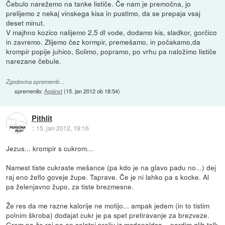
Čebulo narežemo na tanke lističe. Če nam je premočna, jo
prelijemo z nekaj vinskega kisa in pustimo, da se prepaja vsaj
deset minut.
V majhno kozico nalijemo 2,5 dl vode, dodamo kis, sladkor, gorčico
in zavremo. Zlijemo čez kormpir, premešamo, in počakamo,da
krompir popije juhico, Solimo, popramo, po vrhu pa naložimo lističe
narezane čebule.
Zgodovina sprememb…
spremenilo:
Against
(
15. jan 2012 ob 18:54
)
Pithlit
::
15. jan 2012, 19:16
Jezus... krompir s cukrom...
Namest tiste cukraste mešance (pa kdo je na glavo padu no...) dej
raj eno žeflo goveje župe. Taprave. Če je ni lahko pa s kocke. Al
pa želenjavno župo, za tiste brezmesne.
Že res da me razne kalorije ne motijo... ampak jedem (in to tistim
polnim škroba) dodajat cukr je pa spet pretiravanje za brezveze.
Grem pa že raj po en solatni preliv iz mcdonaldsa... nardim glih tolk