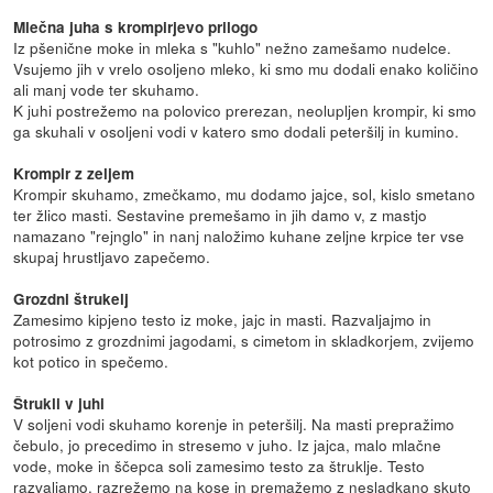
Mlečna juha s krompirjevo prilogo
Iz pšenične moke in mleka s "kuhlo" nežno zamešamo nudelce.
Vsujemo jih v vrelo osoljeno mleko, ki smo mu dodali enako količino
ali manj vode ter skuhamo.
K juhi postrežemo na polovico prerezan, neolupljen krompir, ki smo
ga skuhali v osoljeni vodi v katero smo dodali peteršilj in kumino.
Krompir z zeljem
Krompir skuhamo, zmečkamo, mu dodamo jajce, sol, kislo smetano
ter žlico masti. Sestavine premešamo in jih damo v, z mastjo
namazano "rejnglo" in nanj naložimo kuhane zeljne krpice ter vse
skupaj hrustljavo zapečemo.
Grozdni štrukelj
Zamesimo kipjeno testo iz moke, jajc in masti. Razvaljajmo in
potrosimo z grozdnimi jagodami, s cimetom in skladkorjem, zvijemo
kot potico in spečemo.
Štrukli v juhi
V soljeni vodi skuhamo korenje in peteršilj. Na masti prepražimo
čebulo, jo precedimo in stresemo v juho. Iz jajca, malo mlačne
vode, moke in ščepca soli zamesimo testo za štruklje. Testo
razvaljamo, razrežemo na kose in premažemo z nesladkano skuto