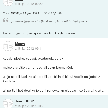
::
15. jan 2012, 09:29
Tear_DR0P
je
15. jan 2012 ob 09:03
izjavil
:
pa danes žgancev ni težko skuhati, ko dobiš instant zadeve.
Instant žganci zgledajo kot en lim, ko jih zmešaš.
Matev
::
15. jan 2012, 09:31
kebab, pleske, čevapi, picaburek, burek
malce starejše pa hot-dog ali ocvrt krompirček
u kje so bili časi, ko si naročil pomfri in si bil ful hepi k osi jedel iz
škrniclja
ali pa tisti hot-dogi ko je pol hrenovke vn gledalo - so šparali kruha
Tear_DR0P
::
15. jan 2012, 10:05