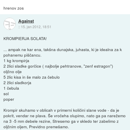
hrenov zos
Against
::
15. jan 2012, 18:51
KROMPIERJA SOLATA!
... ampak ne kar ena, takšna dunajska, juhasta, ki je idealna za k
pohanemu piščancu.
1 kg krompirja
2 žlici sladke gorčice ( najbolje pehtranove, "zenf estragon")
oljčno olje
5 žlic kisa in še malo za čebulo
2 žlici sladkorja
1 čebula
sol
poper
Krompir skuhamo v oblicah v primerni količini slane vode - da je
pokrit, vendar ne plava. Še vročeha olupimo, nato ga pa narežemo
na 3 -5 mm debele rezine, Stresemo ga v skledo ter zabelimo z
oljčnim oljem, Previdno premešamo.