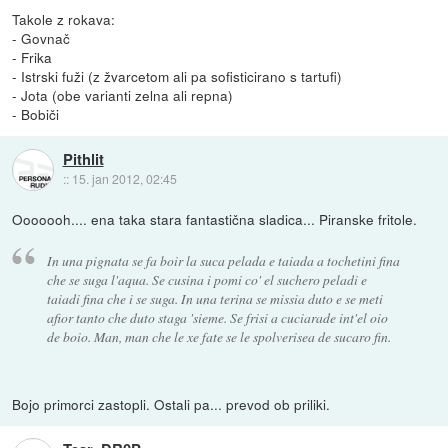
Takole z rokava:
- Govnač
- Frika
- Istrski fuži (z žvarcetom ali pa sofisticirano s tartufi)
- Jota (obe varianti zelna ali repna)
- Bobiči
Pithlit
::
15. jan 2012, 02:45
Ooooooh.... ena taka stara fantastična sladica... Piranske fritole.
In una pignata se fa boir la suca pelada e taiada a tochetini fina
che se suga l'aqua. Se cusina i pomi co' el suchero peladi e
taiadi fina che i se suga. In una terina se missia duto e se meti
afior tanto che duto staga 'sieme. Se frisi a cuciarade int'el oio
de boio. Man, man che le xe fate se le spolverisea de sucaro fin.
Bojo primorci zastopli. Ostali pa... prevod ob priliki.