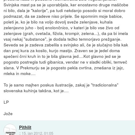
Svinjska mast pa se je uporabljala, ker enostavno druge maščobe
ni bilo, dala je "kalorije", pa tudi nekdanjo posodo si moral dobro
podmazat, da se zadeve niso prijele. Se spomnim moje babice,
poleti je, ko je bilo na voljo dovolj sveže zelenjave, kuhala
zelenjavno juho - bolj enolončnico, v kateri je bilo vse živo od
zelenjave (grah, cvetača, fižola, krompir, zelena...), da pa bi imela
vsaj nekaj "substance", je dodala težko temnorjavo prežganje.
Seveda se je zadeva zabelila s svinjsko ali, če je slučajno bila kak
dan prej kura za kosilo, kurjo mastjo. Zraven se je jedel doma
spečeni črni kruh in to je bila glavna jed....Kot glavno jed se je
pogosto postregla tudi gibanica, vendar ne v sladki obliki, temveč
slana. V Prekmurju se je pogosto pekla cvrtina, zmešana iz jajc,
mleka in moke....
To je samo majhen poskus ilustracije, zakaj je "tradicionalna"
slovenska kuhinja takšna, kot je....
LP
Jože
Pithlit
::
15. jan 2012, 01:05