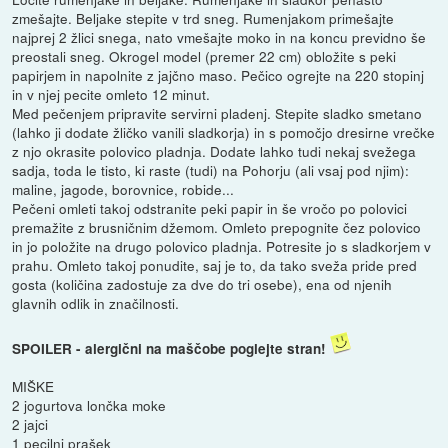
zmešajte. Beljake stepite v trd sneg. Rumenjakom primešajte
najprej 2 žlici snega, nato vmešajte moko in na koncu previdno še
preostali sneg. Okrogel model (premer 22 cm) obložite s peki
papirjem in napolnite z jajčno maso. Pečico ogrejte na 220 stopinj
in v njej pecite omleto 12 minut.
Med pečenjem pripravite servirni pladenj. Stepite sladko smetano
(lahko ji dodate žličko vanili sladkorja) in s pomočjo dresirne vrečke
z njo okrasite polovico pladnja. Dodate lahko tudi nekaj svežega
sadja, toda le tisto, ki raste (tudi) na Pohorju (ali vsaj pod njim):
maline, jagode, borovnice, robide...
Pečeni omleti takoj odstranite peki papir in še vročo po polovici
premažite z brusničnim džemom. Omleto prepognite čez polovico
in jo položite na drugo polovico pladnja. Potresite jo s sladkorjem v
prahu. Omleto takoj ponudite, saj je to, da tako sveža pride pred
gosta (količina zadostuje za dve do tri osebe), ena od njenih
glavnih odlik in značilnosti.
SPOILER - alergični na maščobe poglejte stran!
MIŠKE
2 jogurtova lončka moke
2 jajci
1 pecilni prašek