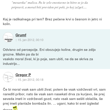
"mesarska" malica. Pa še zelo enostavno in hitro se jo da
pripravit, a moraš biti previden pri peki, jo koj zažgeš.....
Kaj je radikalnega pri tem? Brez pečene krvi s česnom in jetrc ni
kolin.
Grumf
::
15. jan 2012, 00:10
Odvisno od percepcije. Eni obozujejo koline, drugim se zdijo
grozne. Mislim pa da bi
vsakdo moral žival, ki jo poje, sam ubiti, ne da se skriva za
industrijo...
Gregor P
::
15. jan 2012, 00:18
Če bi moral vsak sam ubiti žival, potem še vsak vzdrževati vrt, sam
narediti pribor, nato še vsak sam nasekati drva za kurjavo, še prej
seveda imeti in vzdrževati gozd, nato vsak sam sešiti oblačila, še
prej imeti plantaže bombaža itn. ... ugani, kako bi svet izgledal
danes