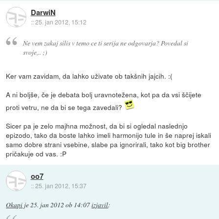
DarwiN
::
25. jan 2012, 15:12
Ne vem zakaj silis v temo ce ti serija ne odgovarja? Povedal si
svoje,.. ;)
Ker vam zavidam, da lahko uživate ob takšnih jajcih. :(
A ni boljše, če je debata bolj uravnotežena, kot pa da vsi ščijete
proti vetru, ne da bi se tega zavedali?
Sicer pa je zelo majhna možnost, da bi si ogledal naslednjo
epizodo, tako da boste lahko imeli harmonijo tule in še naprej iskali
samo dobre strani vsebine, slabe pa ignorirali, tako kot big brother
pričakuje od vas. :P
oo7
::
25. jan 2012, 15:37
Okapi
je
25. jan 2012 ob 14:07
izjavil
: