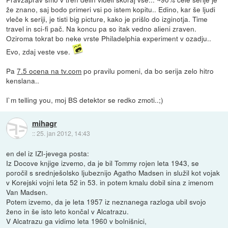
že znano, saj bodo primeri vsi po istem kopitu.. Edino, kar še ljudi
vleče k seriji, je tisti big picture, kako je prišlo do izginotja. Time
travel in sci-fi pač. Na koncu pa so itak vedno alieni zraven.
Oziroma tokrat bo neke vrste Philadelphia experiment v ozadju..
Evo, zdaj veste vse.
Pa
7.5 ocena na tv.com
po pravilu pomeni, da bo serija zelo hitro
kenslana..
I`m telling you, moj BS detektor se redko zmoti..;)
mihagr
::
25. jan 2012, 14:43
en del iz IZI-jevega posta:
Iz Docove knjige izvemo, da je bil Tommy rojen leta 1943, se
poročil s srednješolsko ljubeznijo Agatho Madsen in služil kot vojak
v Korejski vojni leta 52 in 53. in potem kmalu dobil sina z imenom
Van Madsen.
Potem izvemo, da je leta 1957 iz neznanega razloga ubil svojo
ženo in še isto leto končal v Alcatrazu.
V Alcatrazu ga vidimo leta 1960 v bolnišnici,