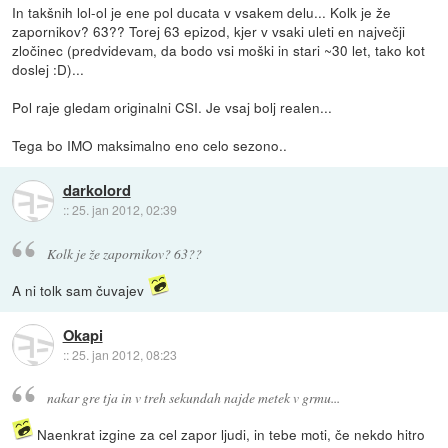
In takšnih lol-ol je ene pol ducata v vsakem delu... Kolk je že
zapornikov? 63?? Torej 63 epizod, kjer v vsaki uleti en največji
zločinec (predvidevam, da bodo vsi moški in stari ~30 let, tako kot
doslej :D)...
Pol raje gledam originalni CSI. Je vsaj bolj realen...
Tega bo IMO maksimalno eno celo sezono..
darkolord
::
25. jan 2012, 02:39
Kolk je že zapornikov? 63??
A ni tolk sam čuvajev
Okapi
::
25. jan 2012, 08:23
nakar gre tja in v treh sekundah najde metek v grmu...
Naenkrat izgine za cel zapor ljudi, in tebe moti, če nekdo hitro