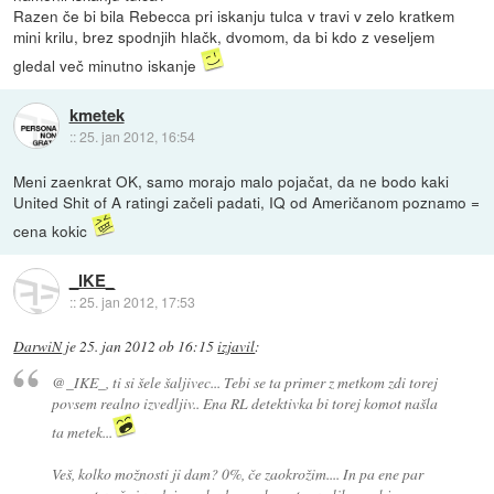
Razen če bi bila Rebecca pri iskanju tulca v travi v zelo kratkem
mini krilu, brez spodnjih hlačk, dvomom, da bi kdo z veseljem
gledal več minutno iskanje
kmetek
::
25. jan 2012, 16:54
Meni zaenkrat OK, samo morajo malo pojačat, da ne bodo kaki
United Shit of A ratingi začeli padati, IQ od Američanom poznamo =
cena kokic
_IKE_
::
25. jan 2012, 17:53
DarwiN
je
25. jan 2012 ob 16:15
izjavil
:
@_IKE_, ti si šele šaljivec... Tebi se ta primer z metkom zdi torej
povsem realno izvedljiv.. Ena RL detektivka bi torej komot našla
ta metek...
Veš, kolko možnosti ji dam? 0%, če zaokrožim.... In pa ene par