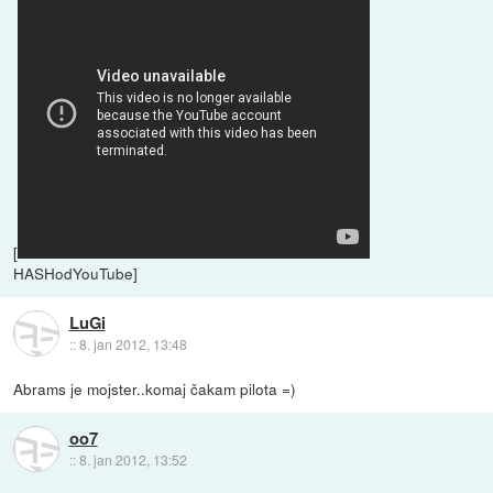
[
HASHodYouTube]
LuGi
::
8. jan 2012, 13:48
Abrams je mojster..komaj čakam pilota =)
oo7
::
8. jan 2012, 13:52