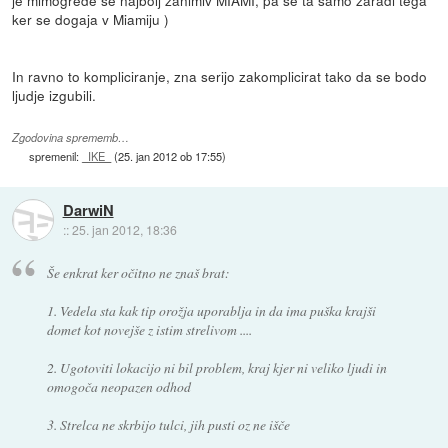
je mimogrede še najbolj zanimiv MIAMI, pa še ta samo zaradi tega
ker se dogaja v Miamiju )
In ravno to kompliciranje, zna serijo zakomplicirat tako da se bodo
ljudje izgubili.
Zgodovina sprememb…
spremenil:
_IKE_
(
25. jan 2012 ob 17:55
)
DarwiN
::
25. jan 2012, 18:36
Še enkrat ker očitno ne znaš brat:
1. Vedela sta kak tip orožja uporablja in da ima puška krajši
domet kot novejše z istim strelivom ....
2. Ugotoviti lokacijo ni bil problem, kraj kjer ni veliko ljudi in
omogoča neopazen odhod
3. Strelca ne skrbijo tulci, jih pusti oz ne išče