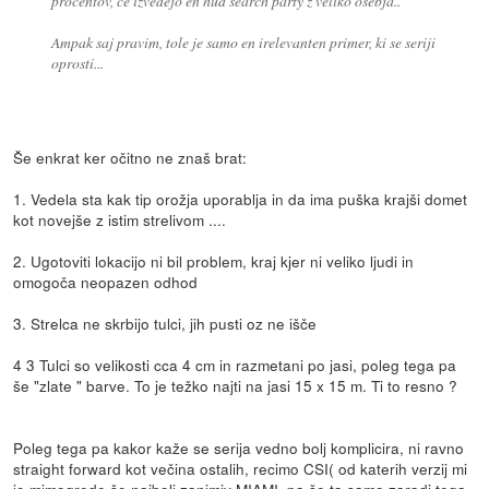
procentov, če izvedejo en hud search party z veliko osebja..
Ampak saj pravim, tole je samo en irelevanten primer, ki se seriji
oprosti...
Še enkrat ker očitno ne znaš brat:
1. Vedela sta kak tip orožja uporablja in da ima puška krajši domet
kot novejše z istim strelivom ....
2. Ugotoviti lokacijo ni bil problem, kraj kjer ni veliko ljudi in
omogoča neopazen odhod
3. Strelca ne skrbijo tulci, jih pusti oz ne išče
4 3 Tulci so velikosti cca 4 cm in razmetani po jasi, poleg tega pa
še "zlate " barve. To je težko najti na jasi 15 x 15 m. Ti to resno ?
Poleg tega pa kakor kaže se serija vedno bolj komplicira, ni ravno
straight forward kot večina ostalih, recimo CSI( od katerih verzij mi