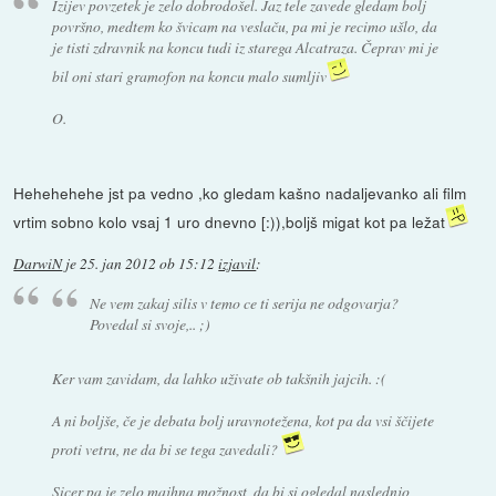
Izijev povzetek je zelo dobrodošel. Jaz tele zavede gledam bolj
površno, medtem ko švicam na veslaču, pa mi je recimo ušlo, da
je tisti zdravnik na koncu tudi iz starega Alcatraza. Čeprav mi je
bil oni stari gramofon na koncu malo sumljiv
O.
Hehehehehe jst pa vedno ,ko gledam kašno nadaljevanko ali film
vrtim sobno kolo vsaj 1 uro dnevno [:)),boljš migat kot pa ležat
DarwiN
je
25. jan 2012 ob 15:12
izjavil
:
Ne vem zakaj silis v temo ce ti serija ne odgovarja?
Povedal si svoje,.. ;)
Ker vam zavidam, da lahko uživate ob takšnih jajcih. :(
A ni boljše, če je debata bolj uravnotežena, kot pa da vsi ščijete
proti vetru, ne da bi se tega zavedali?
Sicer pa je zelo majhna možnost, da bi si ogledal naslednjo