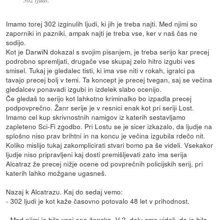
Imamo torej 302 izginulih ljudi, ki jih je treba najti. Med njimi so
zaporniki in pazniki, ampak najti je treba vse, ker v naš čas ne
sodijo.
Kot je DarwiN dokazal s svojim pisanjem, je treba serijo kar precej
podrobno spremljati, drugače vse skupaj zelo hitro izgubi ves
smisel. Tukaj je gledalec tisti, ki ima vse niti v rokah, igralci pa
tavajo precej bolj v temi. Ta koncept je precej tvegan, saj se večina
gledalcev ponavadi izgubi in izdelek slabo ocenijo.
Če gledaš to serijo kot lahkotno kriminalko bo izpadla precej
podpovprečno. Žanr serije je v resnici enak kot pri seriji Lost.
Imamo cel kup skrivnostnih namigov iz katerih sestavljamo
zapleteno Sci-Fi zgodbo. Pri Lostu se je sicer izkazalo, da ljudje na
splošno niso prav brihtni in na koncu je večina izgubila rdečo nit.
Koliko mislijo tukaj zakomplicirati stvari bomo pa še videli. Vsekakor
ljudje niso pripravljeni kaj dosti premišljevati zato ima serija
Alcatraz že precej nižje ocene od povprečnih policijskih serij, pri
katerih lahko možgane ugasneš.
Nazaj k Alcatrazu. Kaj do sedaj vemo:
- 302 ljudi je kot kaže časovno potovalo 48 let v prihodnost.
- Med njimi je bila vsaj ena ženska. V 2. delu smo videli, da je bila