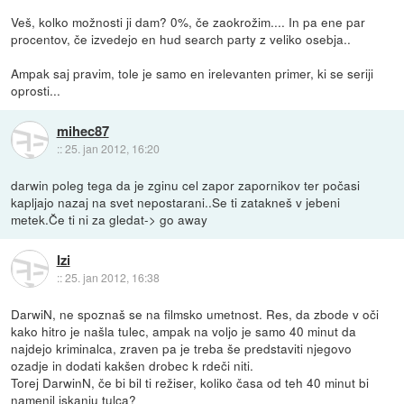
Veš, kolko možnosti ji dam? 0%, če zaokrožim.... In pa ene par
procentov, če izvedejo en hud search party z veliko osebja..
Ampak saj pravim, tole je samo en irelevanten primer, ki se seriji
oprosti...
mihec87
::
25. jan 2012, 16:20
darwin poleg tega da je zginu cel zapor zapornikov ter počasi
kapljajo nazaj na svet nepostarani..Se ti zatakneš v jebeni
metek.Če ti ni za gledat-> go away
Izi
::
25. jan 2012, 16:38
DarwiN, ne spoznaš se na filmsko umetnost. Res, da zbode v oči
kako hitro je našla tulec, ampak na voljo je samo 40 minut da
najdejo kriminalca, zraven pa je treba še predstaviti njegovo
ozadje in dodati kakšen drobec k rdeči niti.
Torej DarwinN, če bi bil ti režiser, koliko časa od teh 40 minut bi
namenil iskanju tulca?