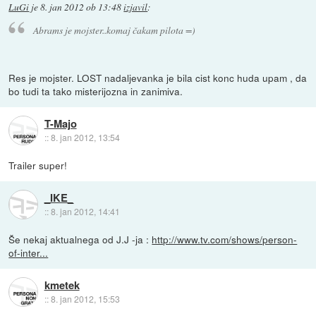
LuGi
je
8. jan 2012 ob 13:48
izjavil
:
Abrams je mojster..komaj čakam pilota =)
Res je mojster. LOST nadaljevanka je bila cist konc huda upam , da
bo tudi ta tako misterijozna in zanimiva.
T-Majo
::
8. jan 2012, 13:54
Trailer super!
_IKE_
::
8. jan 2012, 14:41
Še nekaj aktualnega od J.J -ja :
http://www.tv.com/shows/person-
of-inter...
kmetek
::
8. jan 2012, 15:53