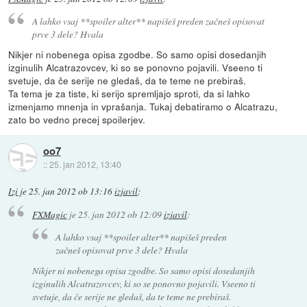
A lahko vsaj **spoiler alter** napišeš preden začneš opisovat
prve 3 dele? Hvala
Nikjer ni nobenega opisa zgodbe. So samo opisi dosedanjih
izginulih Alcatrazovcev, ki so se ponovno pojavili. Vseeno ti
svetuje, da če serije ne gledaš, da te teme ne prebiraš.
Ta tema je za tiste, ki serijo spremljajo sproti, da si lahko
izmenjamo mnenja in vprašanja. Tukaj debatiramo o Alcatrazu,
zato bo vedno precej spoilerjev.
oo7
::
25. jan 2012, 13:40
Izi
je
25. jan 2012 ob 13:16
izjavil
:
FXMagic
je
25. jan 2012 ob 12:09
izjavil
:
A lahko vsaj **spoiler alter** napišeš preden
začneš opisovat prve 3 dele? Hvala
Nikjer ni nobenega opisa zgodbe. So samo opisi dosedanjih
izginulih Alcatrazovcev, ki so se ponovno pojavili. Vseeno ti
svetuje, da če serije ne gledaš, da te teme ne prebiraš.