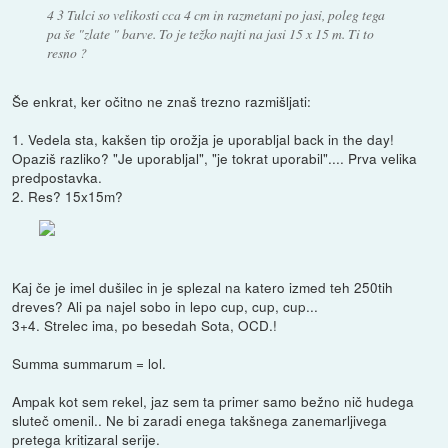
4 3 Tulci so velikosti cca 4 cm in razmetani po jasi, poleg tega
pa še "zlate " barve. To je težko najti na jasi 15 x 15 m. Ti to
resno ?
Še enkrat, ker očitno ne znaš trezno razmišljati:
1. Vedela sta, kakšen tip orožja je uporabljal back in the day!
Opaziš razliko? "Je uporabljal", "je tokrat uporabil".... Prva velika
predpostavka.
2. Res? 15x15m?
Kaj če je imel dušilec in je splezal na katero izmed teh 250tih
dreves? Ali pa najel sobo in lepo cup, cup, cup...
3+4. Strelec ima, po besedah Sota, OCD.!
Summa summarum = lol.
Ampak kot sem rekel, jaz sem ta primer samo bežno nič hudega
sluteč omenil.. Ne bi zaradi enega takšnega zanemarljivega
pretega kritizaral serije.