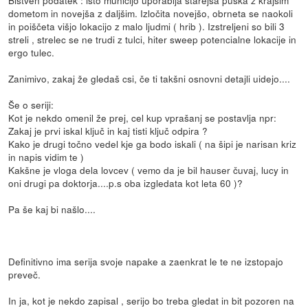
dometom in novejša z daljšim. Izločita novejšo, obrneta se naokoli
in poiščeta višjo lokacijo z malo ljudmi ( hrib ). Izstreljeni so bili 3
streli , strelec se ne trudi z tulci, hiter sweep potencialne lokacije in
ergo tulec.
Zanimivo, zakaj že gledaš csi, če ti takšni osnovni detajli uidejo....
Še o seriji:
Kot je nekdo omenil že prej, cel kup vprašanj se postavlja npr:
Zakaj je prvi iskal ključ in kaj tisti ključ odpira ?
Kako je drugi točno vedel kje ga bodo iskali ( na šipi je narisan kriz
in napis vidim te )
Kakšne je vloga dela lovcev ( vemo da je bil hauser čuvaj, lucy in
oni drugi pa doktorja....p.s oba izgledata kot leta 60 )?
Pa še kaj bi našlo....
Definitivno ima serija svoje napake a zaenkrat le te ne izstopajo
preveč.
In ja, kot je nekdo zapisal , serijo bo treba gledat in bit pozoren na