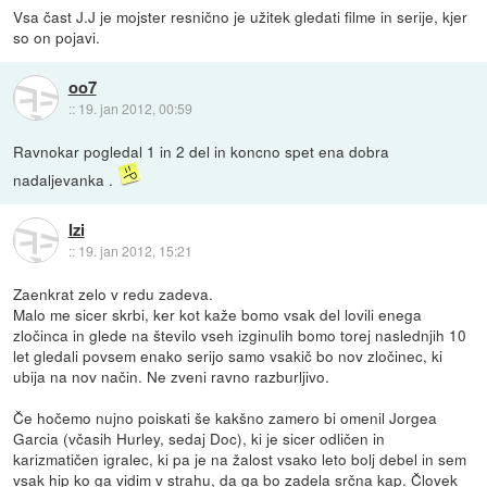
Vsa čast J.J je mojster resnično je užitek gledati filme in serije, kjer
so on pojavi.
oo7
::
19. jan 2012, 00:59
Ravnokar pogledal 1 in 2 del in koncno spet ena dobra
nadaljevanka .
Izi
::
19. jan 2012, 15:21
Zaenkrat zelo v redu zadeva.
Malo me sicer skrbi, ker kot kaže bomo vsak del lovili enega
zločinca in glede na število vseh izginulih bomo torej naslednjih 10
let gledali povsem enako serijo samo vsakič bo nov zločinec, ki
ubija na nov način. Ne zveni ravno razburljivo.
Če hočemo nujno poiskati še kakšno zamero bi omenil Jorgea
Garcia (včasih Hurley, sedaj Doc), ki je sicer odličen in
karizmatičen igralec, ki pa je na žalost vsako leto bolj debel in sem
vsak hip ko ga vidim v strahu, da ga bo zadela srčna kap. Človek