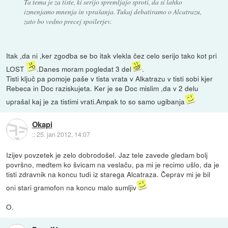
Ta tema je za tiste, ki serijo spremljajo sproti, da si lahko
izmenjamo mnenja in vprašanja. Tukaj debatiramo o Alcatrazu,
zato bo vedno precej spoilerjev.
Itak ,da ni ,ker zgodba se bo itak vlekla čez celo serijo tako kot pri
LOST
.Danes moram pogledat 3 del
.
Tisti ključ pa pomoje paše v tista vrata v Alkatrazu v tisti sobi kjer
Rebeca in Doc raziskujeta. Ker je se Doc mislim ,da v 2 delu
uprašal kaj je za tistimi vrati.Ampak to so samo ugibanja
Okapi
::
25. jan 2012, 14:07
Izijev povzetek je zelo dobrodošel. Jaz tele zavede gledam bolj
površno, medtem ko švicam na veslaču, pa mi je recimo ušlo, da je
tisti zdravnik na koncu tudi iz starega Alcatraza. Čeprav mi je bil
oni stari gramofon na koncu malo sumljiv
O.