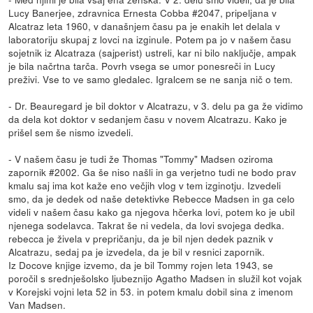
Lucy Banerjee, zdravnica Ernesta Cobba #2047, pripeljana v
Alcatraz leta 1960, v današnjem času pa je enakih let delala v
laboratoriju skupaj z lovci na izginule. Potem pa jo v našem času
sojetnik iz Alcatraza (sajperist) ustreli, kar ni bilo naključje, ampak
je bila načrtna tarča. Povrh vsega se umor ponesreči in Lucy
preživi. Vse to ve samo gledalec. Igralcem se ne sanja nič o tem.
- Dr. Beauregard je bil doktor v Alcatrazu, v 3. delu pa ga že vidimo
da dela kot doktor v sedanjem času v novem Alcatrazu. Kako je
prišel sem še nismo izvedeli.
- V našem času je tudi že Thomas "Tommy" Madsen oziroma
zapornik #2002. Ga še niso našli in ga verjetno tudi ne bodo prav
kmalu saj ima kot kaže eno večjih vlog v tem izginotju. Izvedeli
smo, da je dedek od naše detektivke Rebecce Madsen in ga celo
videli v našem času kako ga njegova hčerka lovi, potem ko je ubil
njenega sodelavca. Takrat še ni vedela, da lovi svojega dedka.
rebecca je živela v prepričanju, da je bil njen dedek paznik v
Alcatrazu, sedaj pa je izvedela, da je bil v resnici zapornik.
Iz Docove knjige izvemo, da je bil Tommy rojen leta 1943, se
poročil s srednješolsko ljubeznijo Agatho Madsen in služil kot vojak
v Korejski vojni leta 52 in 53. in potem kmalu dobil sina z imenom
Van Madsen.