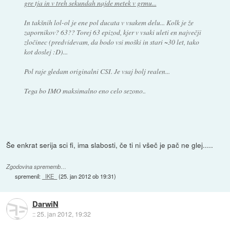
gre tja in v treh sekundah najde metek v grmu...
In takšnih lol-ol je ene pol ducata v vsakem delu... Kolk je že
zapornikov? 63?? Torej 63 epizod, kjer v vsaki uleti en največji
zločinec (predvidevam, da bodo vsi moški in stari ~30 let, tako
kot doslej :D)...
Pol raje gledam originalni CSI. Je vsaj bolj realen...
Tega bo IMO maksimalno eno celo sezono..
Še enkrat serija sci fi, ima slabosti, če ti ni všeč je pač ne glej.....
Zgodovina sprememb…
spremenil:
_IKE_
(
25. jan 2012 ob 19:31
)
DarwiN
::
25. jan 2012, 19:32