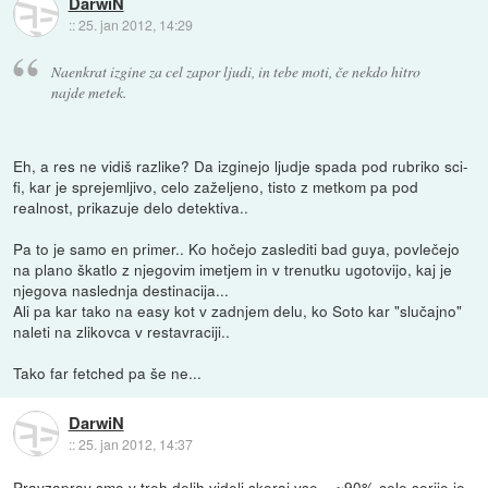
DarwiN
::
25. jan 2012, 14:29
Naenkrat izgine za cel zapor ljudi, in tebe moti, če nekdo hitro
najde metek.
Eh, a res ne vidiš razlike? Da izginejo ljudje spada pod rubriko sci-
fi, kar je sprejemljivo, celo zaželjeno, tisto z metkom pa pod
realnost, prikazuje delo detektiva..
Pa to je samo en primer.. Ko hočejo zaslediti bad guya, povlečejo
na plano škatlo z njegovim imetjem in v trenutku ugotovijo, kaj je
njegova naslednja destinacija...
Ali pa kar tako na easy kot v zadnjem delu, ko Soto kar "slučajno"
naleti na zlikovca v restavraciji..
Tako far fetched pa še ne...
DarwiN
::
25. jan 2012, 14:37
Pravzaprav smo v treh delih videli skoraj vse... ~90% cele serije je