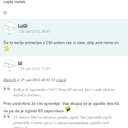
najde metek.
O.
LuGi
::
25. jan 2012, 08:47
Če to serijo primerjas s CSI potem res ni zate, skip and move on
Izi
::
25. jan 2012, 11:07
DarwiN
je
25. jan 2012 ob 01:53
izjavil
:
Kolk je že zapornikov? 63?? Torej 63 epizod, kjer v vsaki uleti en
največji zločinec...
Prav podrobno že nisi spremljal. Vse skupaj se je zgodilo leta 63,
ne pa da je izginilo 63 zapornikov
21. marca 1963 so Alcatraz uradno zaprli. Vse zapornike naj bi
premestili, v resnici pa je iz zapora neznanokam izginilo vseh
302 ljudi.