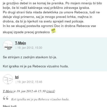
je grozljivo debel in se komaj še premika. Po mojem mnenju bi bilo
bolje, če bi našli kakšnega vsaj približno zdravega igralca.
Po drugi strani tista mlada detektivka za umore Rebecca, tudi ne
deluje vlogi primerno, saj je mnogo preveč krhka, majhna in
drobna, da bi jo kjerkoli na svetu sprejeli med policaje.
In ko se skupaj postavita ogromni Doc in drobna Rebecca vse
skupaj izpade precej groteskno
T-Majo
::
19. jan 2012, 15:30
Se strinjam z zadnjim stavkom Izi-ja.
Kot igralka mi je pa Rebecca vizualno huda.
Izi
::
19. jan 2012, 15:46
T-Majo
je
19. jan 2012 ob 15:30
izjavil
:
Kot igralka mi je pa Rebecca vizualno huda.
Meni tudi.