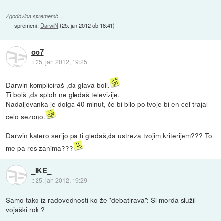
Zgodovina sprememb…
spremenil:
DarwiN
(
25. jan 2012 ob 18:41
)
oo7
::
25. jan 2012, 19:25
Darwin kompliciraš ,da glava boli.
Ti bolš ,da sploh ne gledaš televizije.
Nadaljevanka je dolga 40 minut, če bi bilo po tvoje bi en del trajal
celo sezono.
Darwin katero serijo pa ti gledaš,da ustreza tvojim kriterijem??? To
me pa res zanima???
_IKE_
::
25. jan 2012, 19:29
Samo tako iz radovednosti ko že "debatirava": Si morda služil
vojaški rok ?