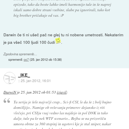
epizodo, tako da boste lahko imeli harmonijo tule in še naprej
iskali samo dobre strani vsebine, slabe pa ignorirali, tako kot
big brother pričakuje od vas. :P
Darwin če ti ni ušeč pač ne glej tu ni nobene umetnosti. Nekaterim
je pa všeč 100 ljudi 100 čudi
.
Zgodovina sprememb…
spremenil:
oo7
(
25. jan 2012 ob 15:38
)
_IKE_
::
25. jan 2012, 16:01
DarwiN
je
25. jan 2012 ob 01:53
izjavil
:
Ta serija je šele največji crap... Sci-fi CSI, le da še z bolj bujno
domišljijo.. Namige ob reševanju primerov dejansko iz riti
vlečejo, pri CSIju vsaj vedno las najdejo in pol DNK in tako
dalje, tule pa kr nek WTF scenario... Bejba se na prizorišču
umora obrne za 360 stopinj in ugotovi kje je stal sniper, nakar