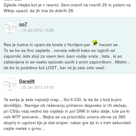
Zgleda mlajša kot je v resnici. Sem ocenil na rosnih 20 in potem na
Wikiju opazil, da jih ima že dobrih 28.
oo7
::
19. jan 2012, 15:58
Res je lustna in upam da bosta z Hurlijem par
hecam se .
To se bo se fino zapletlo , morata odkriti kako so izginili vsi
zaporniki ,kdo stoji za vsem tem ,kam vodijo vrata , tista , ki so
zaklenjena in se vsako epizodo sociti z enim zapornikom . Mislim ,
da bo to podobno kot LOST , kar mi je zelo zelo vseč .
DarwiN
::
25. jan 2012, 01:53
Ta serija je šele največji crap... Sci-fi CSI, le da še z bolj bujno
domišljijo.. Namige ob reševanju primerov dejansko iz riti vlečejo,
pri CSIju vsaj vedno las najdejo in pol DNK in tako dalje, tule pa kr
nek WTF scenario... Bejba se na prizorišču umora obrne za 360
stopinj in ugotovi kje je stal sniper, nakar gre tja in v treh sekundah
najde metek v grmu...