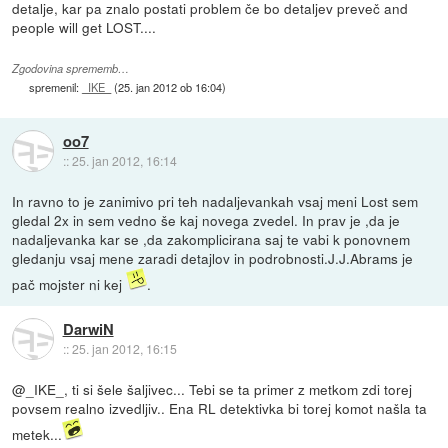
detalje, kar pa znalo postati problem če bo detaljev preveč and
people will get LOST....
Zgodovina sprememb…
spremenil:
_IKE_
(
25. jan 2012 ob 16:04
)
oo7
::
25. jan 2012, 16:14
In ravno to je zanimivo pri teh nadaljevankah vsaj meni Lost sem
gledal 2x in sem vedno še kaj novega zvedel. In prav je ,da je
nadaljevanka kar se ,da zakomplicirana saj te vabi k ponovnem
gledanju vsaj mene zaradi detajlov in podrobnosti.J.J.Abrams je
pač mojster ni kej
.
DarwiN
::
25. jan 2012, 16:15
@_IKE_, ti si šele šaljivec... Tebi se ta primer z metkom zdi torej
povsem realno izvedljiv.. Ena RL detektivka bi torej komot našla ta
metek...