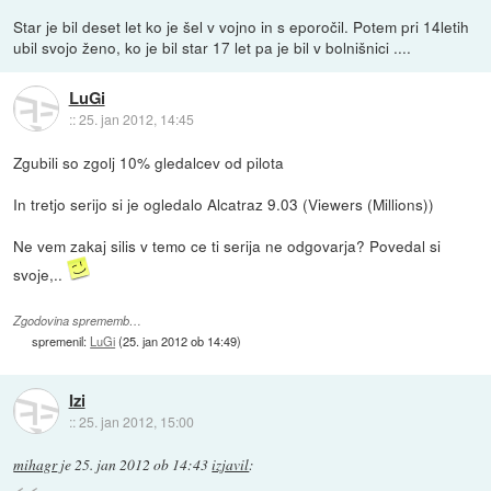
Star je bil deset let ko je šel v vojno in s eporočil. Potem pri 14letih
ubil svojo ženo, ko je bil star 17 let pa je bil v bolnišnici ....
LuGi
::
25. jan 2012, 14:45
Zgubili so zgolj 10% gledalcev od pilota
In tretjo serijo si je ogledalo Alcatraz 9.03 (Viewers (Millions))
Ne vem zakaj silis v temo ce ti serija ne odgovarja? Povedal si
svoje,..
Zgodovina sprememb…
spremenil:
LuGi
(
25. jan 2012 ob 14:49
)
Izi
::
25. jan 2012, 15:00
mihagr
je
25. jan 2012 ob 14:43
izjavil
: