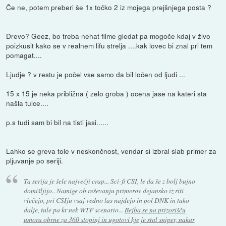
Če ne, potem preberi še 1x točko 2 iz mojega prejšnjega posta ?
Drevo? Geez, bo treba nehat filme gledat pa mogoče kdaj v živo
poizkusit kako se v realnem lifu strelja ....kak lovec bi znal pri tem
pomagat....
Ljudje ? v restu je počel vse samo da bil ločen od ljudi ...
15 x 15 je neka približna ( zelo groba ) ocena jase na kateri sta
našla tulce....
p.s tudi sam bi bil na tisti jasi......
Lahko se greva tole v neskončnost, vendar si izbral slab primer za
pljuvanje po seriji.
Ta serija je šele največji crap... Sci-fi CSI, le da še z bolj bujno
domišljijo.. Namige ob reševanju primerov dejansko iz riti
vlečejo, pri CSIju vsaj vedno las najdejo in pol DNK in tako
dalje, tule pa kr nek WTF scenario...
Bejba se na prizorišču
umora obrne za 360 stopinj in ugotovi kje je stal sniper, nakar