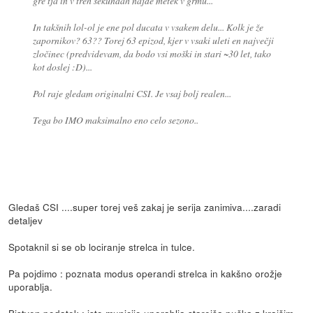
gre tja in v treh sekundah najde metek v grmu...
In takšnih lol-ol je ene pol ducata v vsakem delu... Kolk je že
zapornikov? 63?? Torej 63 epizod, kjer v vsaki uleti en največji
zločinec (predvidevam, da bodo vsi moški in stari ~30 let, tako
kot doslej :D)...
Pol raje gledam originalni CSI. Je vsaj bolj realen...
Tega bo IMO maksimalno eno celo sezono..
Gledaš CSI ....super torej veš zakaj je serija zanimiva....zaradi
detaljev
Spotaknil si se ob lociranje strelca in tulce.
Pa pojdimo : poznata modus operandi strelca in kakšno orožje
uporablja.
Bistven podatek : isto municijo uporablja starejša puška z krajšim