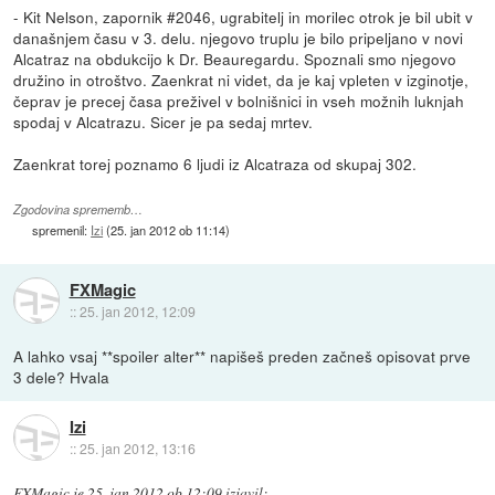
- Kit Nelson, zapornik #2046, ugrabitelj in morilec otrok je bil ubit v
današnjem času v 3. delu. njegovo truplu je bilo pripeljano v novi
Alcatraz na obdukcijo k Dr. Beauregardu. Spoznali smo njegovo
družino in otroštvo. Zaenkrat ni videt, da je kaj vpleten v izginotje,
čeprav je precej časa preživel v bolnišnici in vseh možnih luknjah
spodaj v Alcatrazu. Sicer je pa sedaj mrtev.
Zaenkrat torej poznamo 6 ljudi iz Alcatraza od skupaj 302.
Zgodovina sprememb…
spremenil:
Izi
(
25. jan 2012 ob 11:14
)
FXMagic
::
25. jan 2012, 12:09
A lahko vsaj **spoiler alter** napišeš preden začneš opisovat prve
3 dele? Hvala
Izi
::
25. jan 2012, 13:16
FXMagic
je
25. jan 2012 ob 12:09
izjavil
: