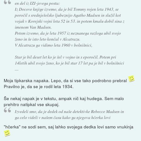
en del iz IZI-jevega posta:
Iz Docove knjige izvemo, da je bil Tommy rojen leta 1943, se
poročil s srednješolsko ljubeznijo Agatho Madsen in služil kot
vojak v Korejski vojni leta 52 in 53. in potem kmalu dobil sina z
imenom Van Madsen.
Potem izvemo, da je leta 1957 iz neznanega razloga ubil svojo
ženo in še isto leto končal v Alcatrazu.
V Alcatrazu ga vidimo leta 1960 v bolnišnici,
Star je bil deset let ko je šel v vojno in s eporočil. Potem pri
14letih ubil svojo ženo, ko je bil star 17 let pa je bil v bolnišnici
....
Moja tipkarska napaka. Lepo, da si vse tako podrobno prebral
Pravilno je, da se je rodil leta 1934.
Še nekaj napak je v tekstu, ampak nič kaj hudega. Sem malo
prehitro natipkal vse skupaj.
Izvedeli smo, da je dedek od naše detektivke Rebecce Madsen in
ga celo videli v našem času kako ga njegova hčerka lovi
"hčerka" ne sodi sem, saj lahko svojega dedka lovi samo vnukinja