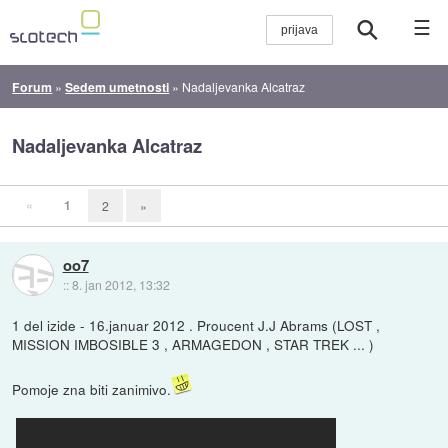
☰
Forum
»
Sedem umetnosti
»
Nadaljevanka Alcatraz
Nadaljevanka Alcatraz
«
1
2
»
oo7
::
8. jan 2012, 13:32
1 del izide - 16.januar 2012 . Proucent J.J Abrams (LOST ,
MISSION IMBOSIBLE 3 , ARMAGEDON , STAR TREK ... )
Pomoje zna biti zanimivo.