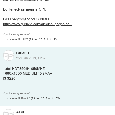
Bottleneck pri meni je GPU.
GPU benchmark od Guru3D.
http://www.guru3d.com/articles_pages/cr...
Zgodovina sprememb…
spremenilo:
ABX
(
23. feb 2013 ob 11:23
)
Blue3D
::
23. feb 2013, 11:52
1.del HD7850@1050MHZ
1680X1050 MEDIUM 1XSMAA
I3 3220
Zgodovina sprememb…
spremenil:
Blue3D
(
23. feb 2013 ob 11:52
)
ABX