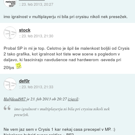
::
23. feb 2013, 20:27
imo igralnost v multiplayerju ni bila pri crysisu nikoli nek presežek.
stock
::
23. feb 2013, 21:30
Probal SP in mi je top. Celotno je špil še malenkost boljši od Crysis
2 tako grafika, kot igralnost kot tiste wow scene s pogledom v
daljavo, ki fascinirajo navdušence nad hardwerom -seveda pri
20fps
def0r
::
23. feb 2013, 21:33
Halfdead987
je
23. feb 2013 ob 20:27
izjavil
:
imo igralnost v multiplayerju ni bila pri crysisu nikoli nek
presežek.
Ne vem jaz sem v Crysis 1 kar nekaj casa precepel v MP. :)
Nekaksen hybrid super-soldier + BF2.