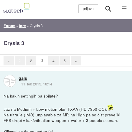
☰
Forum
»
Igre
»
Crysis 3
Crysis 3
3
«
1
2
4
5
»
galu
::
11. feb 2013, 18:14
Na kakih settingih pa špilate?
Jaz na Medium + Low motion blur, FXAA (HD 7950 OC).
Na ultra je (IMO) unplayable za MP, na High pa so čist preveliki
FPS dropi v kakšnih alien weapon + water + 3 people scenah.
Killcami so še pa vedno fail..