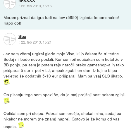
::
22. feb 2013, 15:16
Moram priznat da igra tudi na low (5850) izgleda fenomenalno!
Kapo dol!
Sba
::
22. feb 2013, 15:21
Jaz sem včeraj urgiral glede moje Vise, ki jo čakam že tri tedne.
Sedaj mi bodo novo poslali. Ker sem bil neučakan sem hotel že v
BB ponjo, pa sem jo potem raje naročil preko gameshop-a in tako
prišparal 5 eur + pot v LJ, ampak zgubil en dan. Iz tujine bi pa
verjetno še dodatnih 5-10 eur prišparal. Mam pa vsaj SLO škatlo.
Ob pisanju tega sem opazi še, da je moj prejšnji post nekam zginil.
Obtičal sem pri stolpu. Pobral sem orožje, shekal mine, sedaj pa
nikakor ne morem (ne znam) naprej. Gotovo je že komu od vas
uspelo.