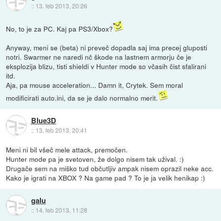
::
13. feb 2013, 20:26
No, to je za PC. Kaj pa PS3/Xbox?
Anyway, meni se (beta) ni preveč dopadla saj ima precej gluposti
notri. Swarmer ne naredi nč škode na lastnem armorju če je
eksplozija blizu, tisti shieldi v Hunter mode so včasih čist sfalirani
itd.
Aja, pa mouse acceleration... Damn it, Crytek. Sem moral
modificirati auto.ini, da se je dalo normalno merit.
Blue3D
::
13. feb 2013, 20:41
Meni ni bil všeč mele attack, premočen.
Hunter mode pa je svetoven, že dolgo nisem tak užival. :)
Drugače sem na miško tud občutljiv ampak nisem oprazil neke acc.
Kako je igrati na XBOX ? Na game pad ? To je ja velik henikap :)
galu
::
14. feb 2013, 11:28