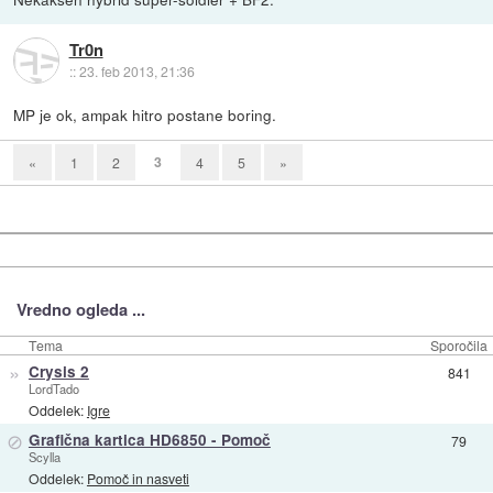
Tr0n
::
23. feb 2013, 21:36
MP je ok, ampak hitro postane boring.
3
«
1
2
4
5
»
Vredno ogleda ...
Tema
Sporočila
»
Crysis 2
841
LordTado
Oddelek:
Igre
⊘
Grafična kartica HD6850 - Pomoč
79
Scylla
Oddelek:
Pomoč in nasveti