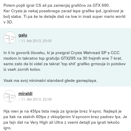
Potem pojdi igrat CS ali pa zamenjaj grafično za GTX 690.
Ker Crysis je nekaj posebnega zarad lepe grafike ipd.,igralnost je
bolj slaba. Ti pa še te detajle daš na low in imaš super mario world
v 3D.
galu
::
11. feb 2013, 20:05
In ti to govoriš človeku, ki je preigral Crysis Wahread SP s CCC
modom in takratno top grafuljo GTX295 na 30 frejmih ene 7-krat,
samo zato da bi videl za takrat 'top shit' grafiko grmovja in potokov
iz vseh zornih kotov.
Vsak ma svoj minimalni standard glede gameplaya.
miraldi
::
11. feb 2013, 22:06
Hja men je na 45fps tista meja za igranje brez V-sync. Najlepš je
pa itak na stalnih 60fps z vklopljenim V-syncom brez padcev fps. Je
pa fajn dat na Very High ali Ultra z vsemi detajli pa igrati tekočo
igro.