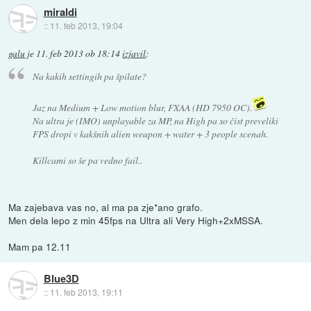
miraldi
::
11. feb 2013, 19:04
galu
je
11. feb 2013 ob 18:14
izjavil
:
Na kakih settingih pa špilate?
Jaz na Medium + Low motion blur, FXAA (HD 7950 OC).
Na ultra je (IMO) unplayable za MP, na High pa so čist preveliki
FPS dropi v kakšnih alien weapon + water + 3 people scenah.
Killcami so še pa vedno fail..
Ma zajebava vas no, al ma pa zje*ano grafo.
Men dela lepo z min 45fps na Ultra ali Very High+2xMSSA.
Mam pa 12.11
Blue3D
::
11. feb 2013, 19:11