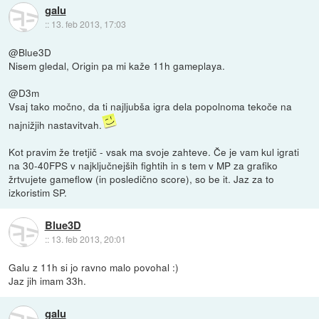
galu
::
13. feb 2013, 17:03
@Blue3D
Nisem gledal, Origin pa mi kaže 11h gameplaya.
@D3m
Vsaj tako močno, da ti najljubša igra dela popolnoma tekoče na
najnižjih nastavitvah.
Kot pravim že tretjič - vsak ma svoje zahteve. Če je vam kul igrati
na 30-40FPS v najključnejših fightih in s tem v MP za grafiko
žrtvujete gameflow (in posledično score), so be it. Jaz za to
izkoristim SP.
Blue3D
::
13. feb 2013, 20:01
Galu z 11h si jo ravno malo povohal :)
Jaz jih imam 33h.
galu