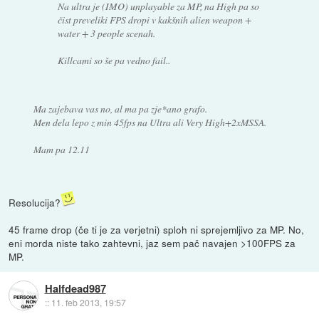
Na ultra je (IMO) unplayable za MP, na High pa so
čist preveliki FPS dropi v kakšnih alien weapon +
water + 3 people scenah.
Killcami so še pa vedno fail..
Ma zajebava vas no, al ma pa zje*ano grafo.
Men dela lepo z min 45fps na Ultra ali Very High+2xMSSA.
Mam pa 12.11
Resolucija?
45 frame drop (če ti je za verjetni) sploh ni sprejemljivo za MP. No,
eni morda niste tako zahtevni, jaz sem pač navajen >100FPS za
MP.
Halfdead987
::
11. feb 2013, 19:57