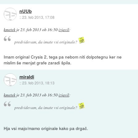
nUUb
::
23. feb 2013, 17:08
kmetek
je
23. feb 2013 ob 16:50
izjavil
:
predvidevam, da imate vsi originale?
Imam original Crysis 2, tega pa nebom niti dolpotegnu ker ne
mislim še menjat grafe zaradi špila.
miraldi
::
23. feb 2013, 18:13
kmetek
je
23. feb 2013 ob 16:50
izjavil
:
predvidevam, da imate vsi originale?
Hja vsi majo/mamo originale kako pa drgač.