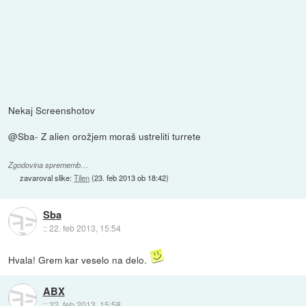
Nekaj Screenshotov
@Sba- Z alien orožjem moraš ustreliti turrete
Zgodovina sprememb…
zavaroval slike:
Tilen
(
23. feb 2013 ob 18:42
)
Sba
::
22. feb 2013, 15:54
Hvala! Grem kar veselo na delo.
ABX
::
22. feb 2013, 15:58