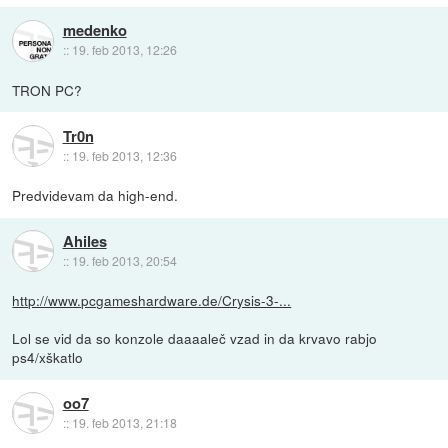
medenko
::
19. feb 2013, 12:26
TRON PC?
Tr0n
::
19. feb 2013, 12:36
Predvidevam da high-end.
Ahiles
::
19. feb 2013, 20:54
http://www.pcgameshardware.de/Crysis-3-...
Lol se vid da so konzole daaaaleč vzad in da krvavo rabjo
ps4/xškatlo
oo7
::
19. feb 2013, 21:18