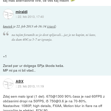
saj maš alternativne vire, če veš kaj mislim
miraldi
::
22. feb 2013, 17:40
kmetek
je
22. feb 2013 ob 16:34
izjavil
:
na tujim forumih so jo dost spljuvali....jaz je ne kupim, ni šans,
da dam 40€ za 5-7 ur igranja.
+1
Zarad par ur dolgega SPja škoda keša.
MP mi pa ni bil všeč..
ABX
::
23. feb 2013, 11:19
Zdaj sem malo igral (1 del). 670@1300 90% časa je nad 60FPS z
občasnimi dropi na 50FPS, i5 750@3.6 je na 70-80%.
Nastavitve: 1080P, high details, FXAA, Motion blur in flare na off
(sovražim te efekte), FOV 90.