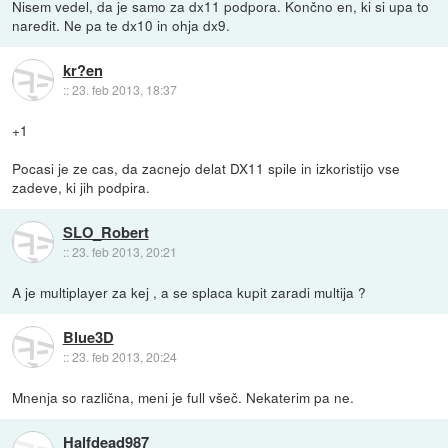
Nisem vedel, da je samo za dx11 podpora. Končno en, ki si upa to
naredit. Ne pa te dx10 in ohja dx9.
kr?en
::
23. feb 2013, 18:37
+1
Pocasi je ze cas, da zacnejo delat DX11 spile in izkoristijo vse
zadeve, ki jih podpira.
SLO_Robert
::
23. feb 2013, 20:21
A je multiplayer za kej , a se splaca kupit zaradi multija ?
Blue3D
::
23. feb 2013, 20:24
Mnenja so različna, meni je full všeč. Nekaterim pa ne.
Halfdead987