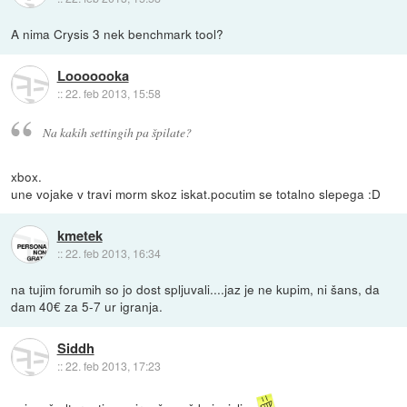
A nima Crysis 3 nek benchmark tool?
Looooooka
::
22. feb 2013, 15:58
Na kakih settingih pa špilate?
xbox.
une vojake v travi morm skoz iskat.pocutim se totalno slepega :D
kmetek
::
22. feb 2013, 16:34
na tujim forumih so jo dost spljuvali....jaz je ne kupim, ni šans, da
dam 40€ za 5-7 ur igranja.
Siddh
::
22. feb 2013, 17:23