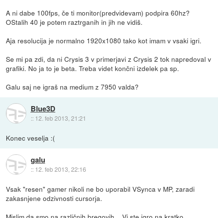
A ni dabe 100fps, če ti monitor(predvidevam) podpira 60hz?
OStalih 40 je potem raztrganih in jih ne vidiš.
Aja resolucija je normalno 1920x1080 tako kot imam v vsaki igri.
Se mi pa zdi, da ni Crysis 3 v primerjavi z Crysis 2 tok napredoval v
grafiki. No ja to je beta. Treba videt končni izdelek pa sp.
Galu saj ne igraš na medium z 7950 valda?
Blue3D
::
12. feb 2013, 21:21
Konec veselja :(
galu
::
12. feb 2013, 22:16
Vsak "resen" gamer nikoli ne bo uporabil VSynca v MP, zaradi
zakasnjene odzivnosti cursorja.
Mislim da smo na različnih bregovih... Vi ste igro na kratko