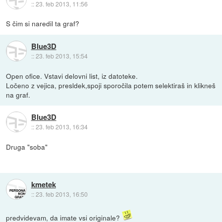
::
23. feb 2013, 11:56
S čim si naredil ta graf?
Blue3D
::
23. feb 2013, 15:54
Open ofice. Vstavi delovni list, iz datoteke.
Ločeno z vejica, presldek,spoji sporočila potem selektiraš in klikneš
na graf.
Blue3D
::
23. feb 2013, 16:34
Druga "soba"
kmetek
::
23. feb 2013, 16:50
predvidevam, da imate vsi originale?