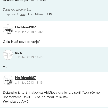
Zgodovina sprememb…
spremenil:
galu
(
11. feb 2013 ob 18:15
)
Halfdead987
::
11. feb 2013, 18:32
Galu imaš nove driverje?
galu
::
11. feb 2013, 18:43
Yep.
Halfdead987
::
11. feb 2013, 18:46
Dejansko je to 2. najboljša AMDjeva grafična v seriji 7xxx (če ne
upoštevamo Devil 13) pa na medium laufa?
Well played AMD.