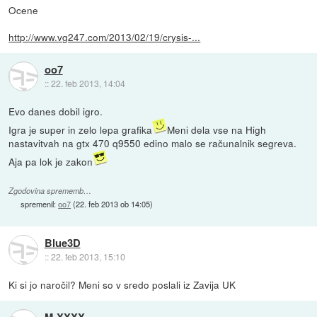
Ocene
http://www.vg247.com/2013/02/19/crysis-...
oo7
::
22. feb 2013, 14:04
Evo danes dobil igro.
Igra je super in zelo lepa grafika
Meni dela vse na High
nastavitvah na gtx 470 q9550 edino malo se računalnik segreva.
Aja pa lok je zakon
Zgodovina sprememb…
spremenil:
oo7
(
22. feb 2013 ob 14:05
)
Blue3D
::
22. feb 2013, 15:10
Ki si jo naročil? Meni so v sredo poslali iz Zavija UK
M-XXXX