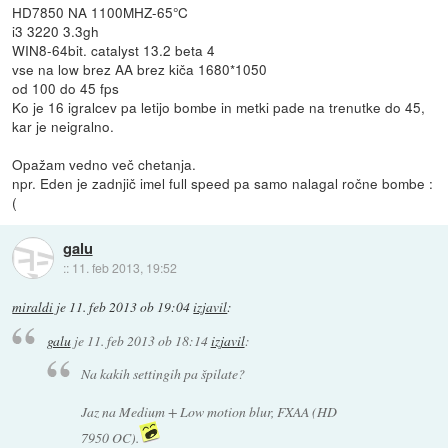
HD7850 NA 1100MHZ-65°C
i3 3220 3.3gh
WIN8-64bit. catalyst 13.2 beta 4
vse na low brez AA brez kiča 1680*1050
od 100 do 45 fps
Ko je 16 igralcev pa letijo bombe in metki pade na trenutke do 45,
kar je neigralno.
Opažam vedno več chetanja.
npr. Eden je zadnjič imel full speed pa samo nalagal ročne bombe :
(
galu
::
11. feb 2013, 19:52
miraldi
je
11. feb 2013 ob 19:04
izjavil
:
galu
je
11. feb 2013 ob 18:14
izjavil
:
Na kakih settingih pa špilate?
Jaz na Medium + Low motion blur, FXAA (HD
7950 OC).