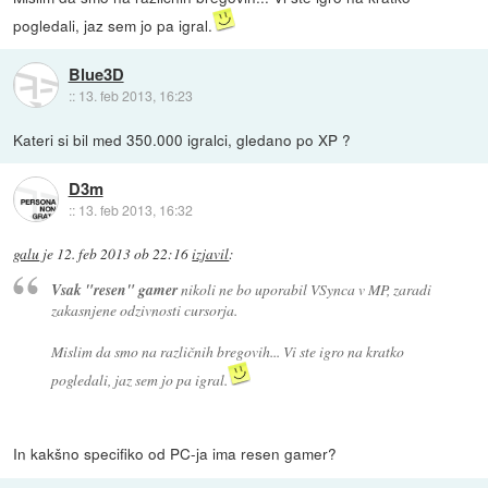
pogledali, jaz sem jo pa igral.
Blue3D
::
13. feb 2013, 16:23
Kateri si bil med 350.000 igralci, gledano po XP ?
D3m
::
13. feb 2013, 16:32
galu
je
12. feb 2013 ob 22:16
izjavil
:
Vsak "resen" gamer
nikoli ne bo uporabil VSynca v MP, zaradi
zakasnjene odzivnosti cursorja.
Mislim da smo na različnih bregovih... Vi ste igro na kratko
pogledali, jaz sem jo pa igral.
In kakšno specifiko od PC-ja ima resen gamer?