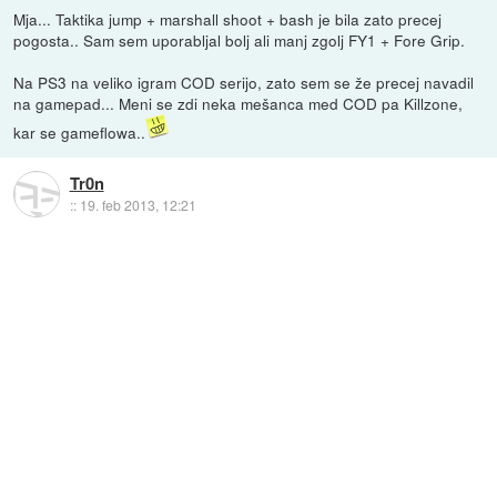
Mja... Taktika jump + marshall shoot + bash je bila zato precej
pogosta.. Sam sem uporabljal bolj ali manj zgolj FY1 + Fore Grip.
Na PS3 na veliko igram COD serijo, zato sem se že precej navadil
na gamepad... Meni se zdi neka mešanca med COD pa Killzone,
kar se gameflowa..
Tr0n
::
19. feb 2013, 12:21