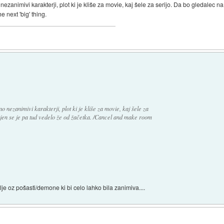
ezanimivi karakterji, plot ki je kliše za movie, kaj šele za serijo. Da bo gledalec n
 next 'big' thing.
 nezanimivi karakterji, plot ki je kliše za movie, kaj šele za
njen se je pa tud vedelo že od žačetka. /Cancel and make room
lje oz pošasti/demone ki bi celo lahko bila zanimiva....