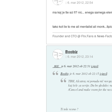
::
6. mar 2012, 22:54
ma kaj je tle sci fi? nic... enega samega eleme
tako kot lie to me ali mentalist ali monk...t
Founder and CTO @ Flix.Fans & News-Fact
Boobiz
::
6. mar 2012, 23:14
_IKE_
je
6. mar 2012 ob 22:51
izjavil
:
Boobiz
je
6. mar 2012 ob 22:15
izjavil
:
TBH, Alcatraz ni ponudu nič novga. T
kaj šele za serijo. Da bo gledalec n
/Cancel and make room for the next 
Ti tole resno ?