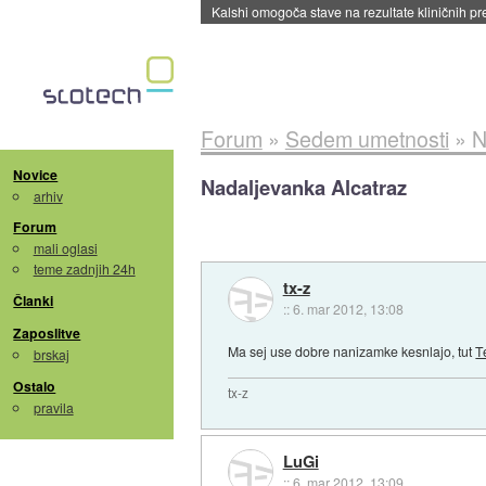
Sandisk že prodal več kot polovico SSD-jev za 
Forum
»
Sedem umetnosti
»
N
Novice
Nadaljevanka Alcatraz
arhiv
Forum
mali oglasi
teme zadnjih 24h
tx-z
Članki
::
6. mar 2012, 13:08
Zaposlitve
Ma sej use dobre nanizamke kesnlajo, tut
T
brskaj
Ostalo
tx-z
pravila
LuGi
::
6. mar 2012, 13:09