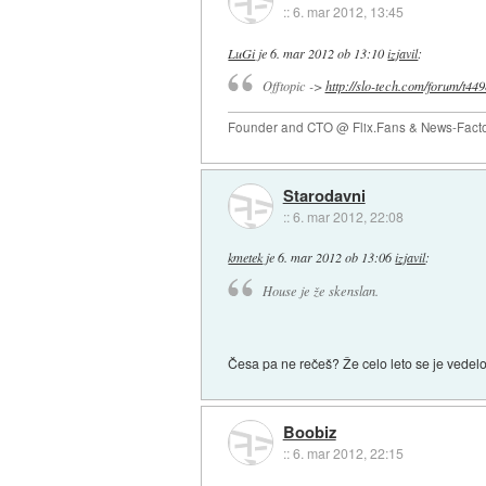
::
6. mar 2012, 13:45
LuGi
je
6. mar 2012 ob 13:10
izjavil
:
Offtopic ->
http://slo-tech.com/forum/t44
Founder and CTO @ Flix.Fans & News-Fact
Starodavni
::
6. mar 2012, 22:08
kmetek
je
6. mar 2012 ob 13:06
izjavil
:
House je že skenslan.
Česa pa ne rečeš? Že celo leto se je vedel
Boobiz
::
6. mar 2012, 22:15