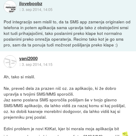
iloveboobz
::
3. sep 2014, 14:05
Pod integracijo sem mislil to, da ta SMS app zamenja originalen od
telefona in potem aplikacija sama upravlja tako z obstoječimi smsi
kot tudi prihajajočimi, tako poslanimi preko klape kot normalno
poslanimi preko omrežja operaterja. Recimo tako kot je go sms
pro, sam da ta ponuja tudi možnost pošiljanja preko klape :)
yani2000
::
3. sep 2014, 14:15
Ah, tako si mislil.
Ne, preveč dela za prazen nič oz. za aplikacijo, ki že dobro
upravlja s tvojimi SMS/MMS sporočili.
Jaz samo poslana SMS sporočila pošiljam še v tvojo glavno
SMS/MMS aplikacijo, da lahko vidiš za nazaj komu si kaj pošiljal,
oz. ko dobiš kasneje morebitni dodgovor, da lahko vidiš kaj si
prejemniku prej poslal.
Edini problem je novi KitKat, kjer bi morala moja aplikacija bit