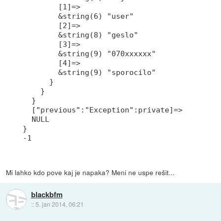
        [1]=>

        &string(6) "user"

        [2]=>

        &string(8) "geslo"

        [3]=>

        &string(9) "070xxxxxx"

        [4]=>

        &string(9) "sporocilo"

      }

    }

  }

  ["previous":"Exception":private]=>

  NULL

}

-1
Mi lahko kdo pove kaj je napaka? Meni ne uspe rešit...
blackbfm
::
5. jan 2014, 06:21