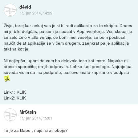
d4vid
::
5. jan 2014, 14:39
Živjo, torej kar nekaj vas je ki bi radi aplikacijo za to skripto. Dnaes
mi je bilo dolgčas, pa sem jo spacal v AppInventorju. Vse skupaj je
še zelo zelo v alfa verziji, če bom imel veselje, se bom poskusil
naučit delat aplikacije še v čem drugem, zaenkrat pa je aplikacija
takšna kot je.
Ni najlepša, upam da vam bo delovala tako kot more. Napake mi
prosim sporočite, da jih odpravim. Lahko tudi predloge. Najraje pa
seveda vidim da me podprete, naslove imate zapisane v podpisu
Link1:
KLIK
Link2:
KLIK
MrStein
::
5. jan 2014, 15:01
To je za klapo , najdi.si ali oboje?