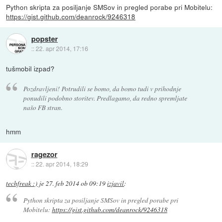
Python skripta za posiljanje SMSov in pregled porabe pri Mobitelu:
https://gist.github.com/deanrock/9246318
popster
::
22. apr 2014, 17:16
tušmobil izpad?
Pozdravljeni! Potrudili se bomo, da bomo tudi v prihodnje
ponudili podobno storitev. Predlagamo, da redno spremljate
našo FB stran.
hmm
ragezor
::
22. apr 2014, 18:29
techfreak :)
je
27. feb 2014 ob 09:19
izjavil
:
Python skripta za posiljanje SMSov in pregled porabe pri
Mobitelu:
https://gist.github.com/deanrock/9246318