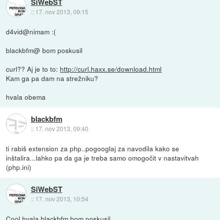
SiWebST
::
17. nov 2013, 09:15
d4vid@nimam :(
blackbfm@ bom poskusil
curl?? Aj je to to:
http://curl.haxx.se/download.html
Kam ga pa dam na strežniku?
hvala obema
blackbfm
::
17. nov 2013, 09:40
ti rabiš extension za php..pogooglaj za navodila kako se
inštalira...lahko pa da ga je treba samo omogočit v nastavitvah
(php.ini)
SiWebST
::
17. nov 2013, 10:54
Cool hvala blackbfm bom poskusil