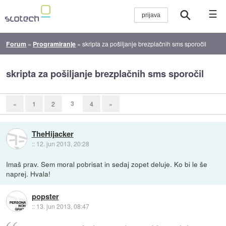
☰
Forum
»
Programiranje
»
skripta za pošiljanje brezplačnih sms sporočil
skripta za pošiljanje brezplačnih sms sporočil
3
«
1
2
4
»
TheHijacker
::
12. jun 2013, 20:28
Imaš prav. Sem moral pobrisat in sedaj zopet deluje. Ko bi le še
naprej. Hvala!
popster
::
13. jun 2013, 08:47