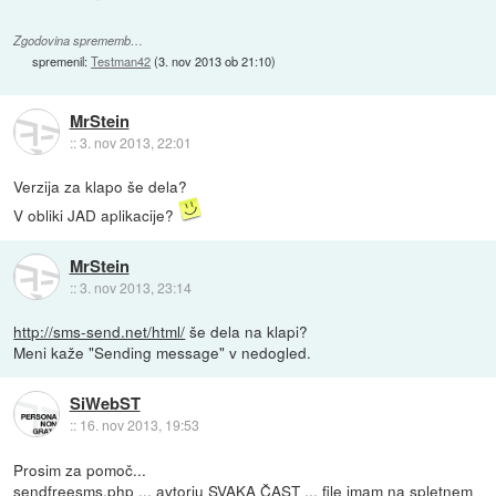
Zgodovina sprememb…
spremenil:
Testman42
(
3. nov 2013 ob 21:10
)
MrStein
::
3. nov 2013, 22:01
Verzija za klapo še dela?
V obliki JAD aplikacije?
MrStein
::
3. nov 2013, 23:14
http://sms-send.net/html/
še dela na klapi?
Meni kaže "Sending message" v nedogled.
SiWebST
::
16. nov 2013, 19:53
Prosim za pomoč...
sendfreesms.php ... avtorju SVAKA ČAST ... file imam na spletnem