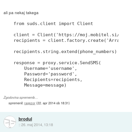
ali pa nekaj takega
from suds.client import Client

client = Client('https://moj.mobitel.si/mobid
recipients = client.factory.create('ArrayOfSt
recipients.string.extend(phone_numbers)

response = proxy.service.SendSMS(

    Username='username',

    Password='password',

    Recipients=recipients,

Zgodovina sprememb…
spremenil:
ragezor
(
22. apr 2014 ob 18:31
)
brodul
::
26. maj 2014, 13:18