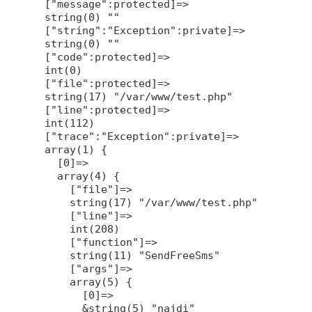
  ["message":protected]=>

  string(0) ""

  ["string":"Exception":private]=>

  string(0) ""

  ["code":protected]=>

  int(0)

  ["file":protected]=>

  string(17) "/var/www/test.php"

  ["line":protected]=>

  int(112)

  ["trace":"Exception":private]=>

  array(1) {

    [0]=>

    array(4) {

      ["file"]=>

      string(17) "/var/www/test.php"

      ["line"]=>

      int(208)

      ["function"]=>

      string(11) "SendFreeSms"

      ["args"]=>

      array(5) {

        [0]=>

        &string(5) "najdi"
