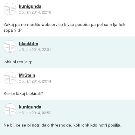
kunigunda
::
5. jan 2014, 22:18
Zakaj pa ne nardite webservice k vse podpira pa pol sam tja folk
sopa ? :P
blackbfm
::
5. jan 2014, 22:31
lohk bi res ja :p
MrStein
::
5. jan 2014, 23:14
Ker bi takoj blokirali?
kunigunda
::
6. jan 2014, 02:52
Ne bi, ce se bi notri dalo thresholde, kok lohk kdo notri posilja.