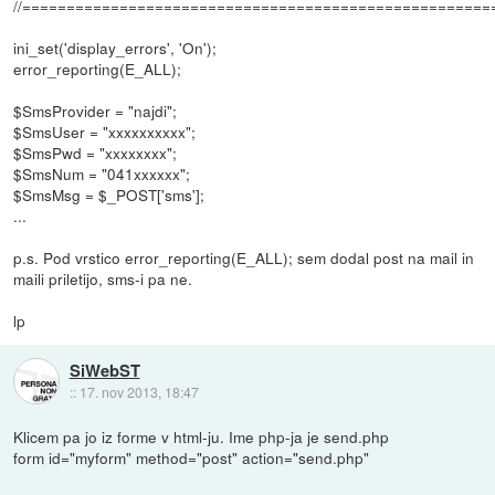
//=====================================================
ini_set('display_errors', 'On');
error_reporting(E_ALL);
$SmsProvider = "najdi";
$SmsUser = "xxxxxxxxxx";
$SmsPwd = "xxxxxxxx";
$SmsNum = "041xxxxxx";
$SmsMsg = $_POST['sms'];
...
p.s. Pod vrstico error_reporting(E_ALL); sem dodal post na mail in
maili priletijo, sms-i pa ne.
lp
SiWebST
::
17. nov 2013, 18:47
Klicem pa jo iz forme v html-ju. Ime php-ja je send.php
form id="myform" method="post" action="send.php"