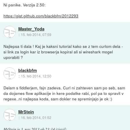
Ni panike. Verzija 2.50:
https://gist.github.com/blackbfm/2012293
Master_Yoda
::
15. feb 2014, 07:59
Najlepsa ti dala ! Kaj je kaksni tutorial kako se z tem curlom dela -
si link za login kar iz browserja kopiral ali si wireshark mogel
uporabiti ?
blackbfm
::
15. feb 2014, 12:50
Delam s fiddlerjem, fajn zadeva. Curl ni zahteven sam po seb, sam
da dojames flow aplikacije in kere podatke rabi, pol pa to spravit v
regexe..ni najlepsa koda, sam dokler ne spreminjajo je ok :)
MrStein
::
16. feb 2014, 01:52
MrStein
je
3. nov 2013 ob 23:14
izjavil
: