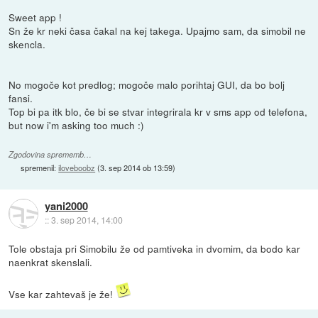
Sweet app !
Sn že kr neki časa čakal na kej takega. Upajmo sam, da simobil ne
skencla.
No mogoče kot predlog; mogoče malo porihtaj GUI, da bo bolj
fansi.
Top bi pa itk blo, če bi se stvar integrirala kr v sms app od telefona,
but now i'm asking too much :)
Zgodovina sprememb…
spremenil:
iloveboobz
(
3. sep 2014 ob 13:59
)
yani2000
::
3. sep 2014, 14:00
Tole obstaja pri Simobilu že od pamtiveka in dvomim, da bodo kar
naenkrat skenslali.
Vse kar zahtevaš je že!