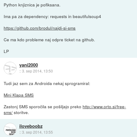
Python knjiznica je pofiksana.
Ima pa za dependency: requests in beautifulsoup4
https://github.com/brodul/najdi-si-sms
Ce ma kdo probleme naj odpre ticket na github.
LP
yani2000
::
3. sep 2014, 13:50
Tudi jaz sem za Androida nekaj sprogramiral:
Mini Klapa SMS
Zastonj SMS sporočila se pošiljajo preko
http://www.orto.si/free-
sms/
storitve.
iloveboobz
::
3. sep 2014, 13:55