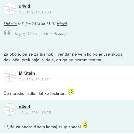
d4vid
::
5. jan 2014, 15:08
MrStein
je
5. jan 2014 ob 15:01
izjavil
:
To je za klapo , najdi.si ali oboje?
Za oboje, pa še za tušmobil, vendar ne vem koliko je vse skupaj
delujoče, prek najdi.si dela, drugo ne morem testirat.
MrStein
::
5. jan 2014, 16:11
Če narediš midlet, lahko testiram.
d4vid
::
5. jan 2014, 16:25
Uf, še za android sem komaj skup spacal