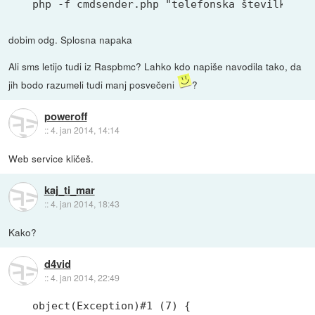
php -f cmdsender.php "telefonska številka" "
dobim odg. Splosna napaka
Ali sms letijo tudi iz Raspbmc? Lahko kdo napiše navodila tako, da
jih bodo razumeli tudi manj posvečeni
?
poweroff
::
4. jan 2014, 14:14
Web service kličeš.
kaj_ti_mar
::
4. jan 2014, 18:43
Kako?
d4vid
::
4. jan 2014, 22:49
object(Exception)#1 (7) {
