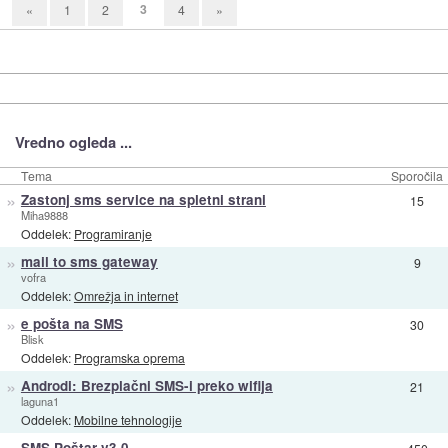
3
«
1
2
4
»
Vredno ogleda ...
Tema
Sporočila
»
Zastonj sms service na spletni strani
15
Miha9888
Oddelek:
Programiranje
»
mail to sms gateway
9
vofra
Oddelek:
Omrežja in internet
»
e pošta na SMS
30
Blisk
Oddelek:
Programska oprema
»
Androdi: Brezplačni SMS-i preko wifija
21
laguna1
Oddelek:
Mobilne tehnologije
»
SMS Poštar v3.0