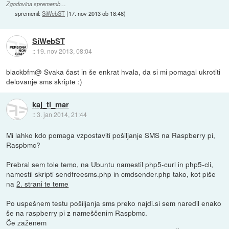
Zgodovina sprememb…
spremenil:
SiWebST
(
17. nov 2013 ob 18:48
)
SiWebST
::
19. nov 2013, 08:04
blackbfm@ Svaka čast in še enkrat hvala, da si mi pomagal ukrotiti
delovanje sms skripte :)
kaj_ti_mar
::
3. jan 2014, 21:44
Mi lahko kdo pomaga vzpostaviti pošiljanje SMS na Raspberry pi,
Raspbmc?
Prebral sem tole temo, na Ubuntu namestil php5-curl in php5-cli,
namestil skripti sendfreesms.php in cmdsender.php tako, kot piše
na
2. strani te teme
Po uspešnem testu pošiljanja sms preko najdi.si sem naredil enako
še na raspberry pi z nameščenim Raspbmc.
Če zaženem