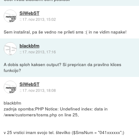
SiWebST
::
17. nov 2013, 15:02
Sem instaliral, pa še vedno ne prileti sms :( in ne vidim napake!
blackbfm
::
17. nov 2013, 17:16
A dobis sploh kaksen output? Si preprican da pravilno klices
funkcijo?
SiWebST
::
17. nov 2013, 18:08
blackbfm
zadnja opomba:PHP Notice: Undefined index: data in
/www/customers/tosms.php on line 25,
v 25 vrstici imam svojo tel. številko ($SmsNum = "041xxxxxx";)