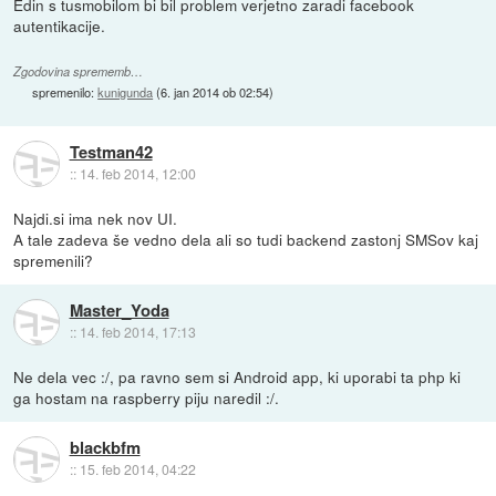
Edin s tusmobilom bi bil problem verjetno zaradi facebook
autentikacije.
Zgodovina sprememb…
spremenilo:
kunigunda
(
6. jan 2014 ob 02:54
)
Testman42
::
14. feb 2014, 12:00
Najdi.si ima nek nov UI.
A tale zadeva še vedno dela ali so tudi backend zastonj SMSov kaj
spremenili?
Master_Yoda
::
14. feb 2014, 17:13
Ne dela vec :/, pa ravno sem si Android app, ki uporabi ta php ki
ga hostam na raspberry piju naredil :/.
blackbfm
::
15. feb 2014, 04:22