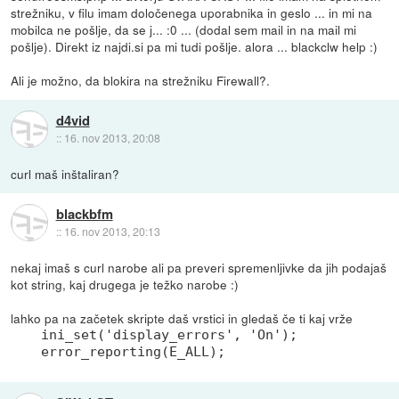
strežniku, v filu imam določenega uporabnika in geslo ... in mi na
mobilca ne pošlje, da se j... :0 ... (dodal sem mail in na mail mi
pošlje). Direkt iz najdi.si pa mi tudi pošlje. alora ... blackclw help :)
Ali je možno, da blokira na strežniku Firewall?.
d4vid
::
16. nov 2013, 20:08
curl maš inštaliran?
blackbfm
::
16. nov 2013, 20:13
nekaj imaš s curl narobe ali pa preveri spremenljivke da jih podajaš
kot string, kaj drugega je težko narobe :)
lahko pa na začetek skripte daš vrstici in gledaš če ti kaj vrže
ini_set('display_errors', 'On');

error_reporting(E_ALL);