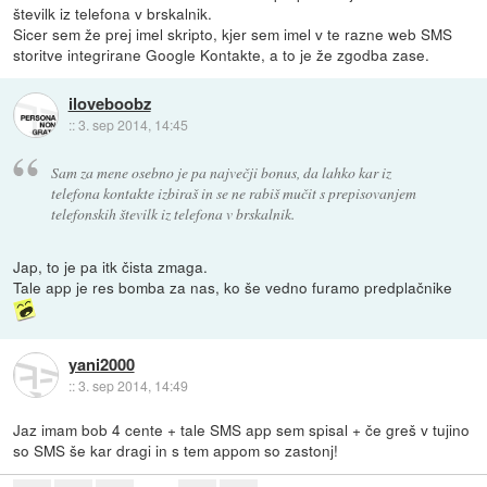
številk iz telefona v brskalnik.
Sicer sem že prej imel skripto, kjer sem imel v te razne web SMS
storitve integrirane Google Kontakte, a to je že zgodba zase.
iloveboobz
::
3. sep 2014, 14:45
Sam za mene osebno je pa največji bonus, da lahko kar iz
telefona kontakte izbiraš in se ne rabiš mučit s prepisovanjem
telefonskih številk iz telefona v brskalnik.
Jap, to je pa itk čista zmaga.
Tale app je res bomba za nas, ko še vedno furamo predplačnike
yani2000
::
3. sep 2014, 14:49
Jaz imam bob 4 cente + tale SMS app sem spisal + če greš v tujino
so SMS še kar dragi in s tem appom so zastonj!