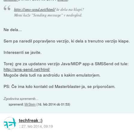
http://sms-send.net/html/
še dela na klapi?
Meni kaže "Sending message" v nedogled.
Ne dela...
Sem pa naredil popravljeno verzijo, ki dela s trenutno verzijo klape.
Interesenti se javite.
Torej: gre za updatano verzijo Java/MIDP app-a SMSSend od tule:
http://sms-send.net/html/
Mogoče dela tudi na androidu s kakim emulatorjem.
PS: Če ima kdo kontakt od Masterblaster-ja, se priporočam.
Zgodovina sprememb…
spremenil:
MrStein
(
16. feb 2014 ob 01:53
)
techfreak :)
::
27. feb 2014, 09:19