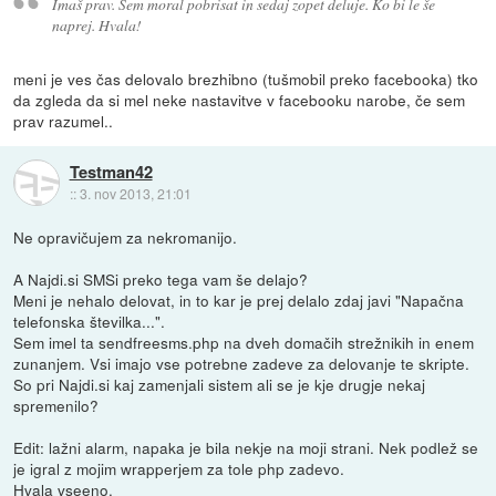
Imaš prav. Sem moral pobrisat in sedaj zopet deluje. Ko bi le še
naprej. Hvala!
meni je ves čas delovalo brezhibno (tušmobil preko facebooka) tko
da zgleda da si mel neke nastavitve v facebooku narobe, če sem
prav razumel..
Testman42
::
3. nov 2013, 21:01
Ne opravičujem za nekromanijo.
A Najdi.si SMSi preko tega vam še delajo?
Meni je nehalo delovat, in to kar je prej delalo zdaj javi "Napačna
telefonska številka...".
Sem imel ta sendfreesms.php na dveh domačih strežnikih in enem
zunanjem. Vsi imajo vse potrebne zadeve za delovanje te skripte.
So pri Najdi.si kaj zamenjali sistem ali se je kje drugje nekaj
spremenilo?
Edit: lažni alarm, napaka je bila nekje na moji strani. Nek podlež se
je igral z mojim wrapperjem za tole php zadevo.
Hvala vseeno.