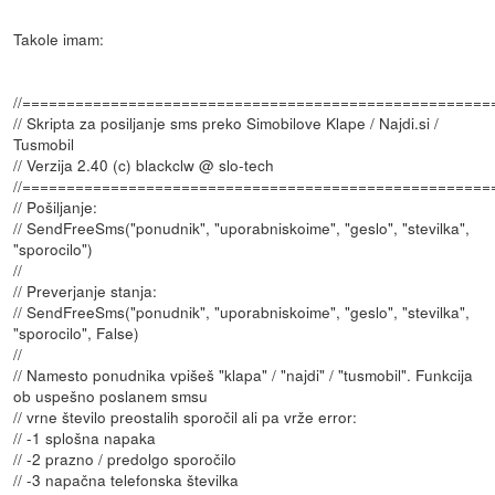
Takole imam:
//=====================================================
// Skripta za posiljanje sms preko Simobilove Klape / Najdi.si /
Tusmobil
// Verzija 2.40 (c) blackclw @ slo-tech
//=====================================================
// Pošiljanje:
// SendFreeSms("ponudnik", "uporabniskoime", "geslo", "stevilka",
"sporocilo")
//
// Preverjanje stanja:
// SendFreeSms("ponudnik", "uporabniskoime", "geslo", "stevilka",
"sporocilo", False)
//
// Namesto ponudnika vpišeš "klapa" / "najdi" / "tusmobil". Funkcija
ob uspešno poslanem smsu
// vrne število preostalih sporočil ali pa vrže error:
// -1 splošna napaka
// -2 prazno / predolgo sporočilo
// -3 napačna telefonska številka