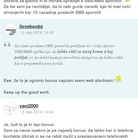
izbrana za glavno in bi morala upravljat s SMS/MMS sporočili.
Za tist sem pa razmišljal, da bi neki gumb naredil, kjer bi imel notri
shranjenih kar 10 nazadnje poslanih SMS sporočil.
iloveboobz
::
3. sep 2014, 14:16
Jaz samo poslana SMS sporočila pošiljam še v tvojo glavno
SMS/MMS aplikacijo, da
lahko vidiš za nazaj komu si kaj
pošiljal,
oz. ko dobiš kasneje morebitni dodgovor, da lahko vidiš
kaj si prejemniku prej poslal.
Eee, že to je ogromn bonus napram vsem web storitvam !
Keep up the good work
yani2000
::
3. sep 2014, 14:44
Ja, tudi to je kr lepi bonus.
Sam za mene osebno je pa največji bonus, da lahko kar iz telefona
kontakte izbiraš in se ne rabiš mučit s prepisovanjem telefonskih