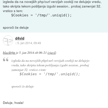
izgleda da na novejših php/curl verzijah cookiji ne delujejo vredu,
tako skripta tekom pošiljanja izgubi session.. probaj zamenjat 32.
vrstico s tem:
$Cookies = '/tmp/'.uniqid();
sporoči če deluje
d4vid
::
5. jan 2014, 09:49
blackbfm
je
5. jan 2014 ob 06:21
izjavil
:
izgleda da na novejših php/curl verzijah cookiji ne delujejo
vredu, tako skripta tekom pošiljanja izgubi session.. probaj
zamenjat 32. vrstico s tem:
$Cookies = '/tmp/'.uniqid();
sporoči če deluje
Deluje, hvala!