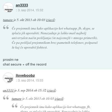
an3333
::
3. sep 2014, 15:32
tumare
je
5. okt 2013 ob 10:03
izjavil
:
Če prejemnik ima kako aplikacijo kot whatsapp, fb, skype, se
splača jih uporabiti. Nenazadnje je lahko mail najbolj
univerzalen način pošiljanja (in najcenejši v mnogo primerih).
Če pa pošiljaš prejemnikom brez pametnih telefonov, pošparaš
še kaj če uporabiš fishtext.
prosim ne
chat secure + off the record
iloveboobz
::
3. sep 2014, 15:33
an3333
je
3. sep 2014 ob 15:32
izjavil
:
tumare
je
5. okt 2013 ob 10:03
izjavil
:
Če prejemnik ima kako aplikacijo kot whatsapp, fb,
skype, se splača jih uporabiti. Nenazadnje je lahko