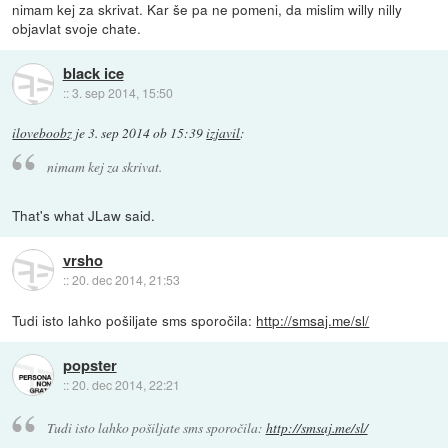
nimam kej za skrivat. Kar še pa ne pomeni, da mislim willy nilly
objavlat svoje chate.
black ice
::
3. sep 2014, 15:50
iloveboobz
je
3. sep 2014 ob 15:39
izjavil
:
nimam kej za skrivat.
That's what JLaw said.
vrsho
::
20. dec 2014, 21:53
Tudi isto lahko pošiljate sms sporočila:
http://smsaj.me/sl/
popster
::
20. dec 2014, 22:21
Tudi isto lahko pošiljate sms sporočila:
http://smsaj.me/sl/