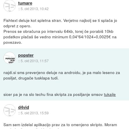
tumare
::
5. okt 2013, 10:42
Fishtext deluje kot spletna stran. Verjetno najbolj se ti splača jo
odpret z opero.
Prenos se obračuna po intervalu 64kb, torej če porabiš 10kb
podatkov plačaš še vedno minimum 0,04*64/1024=0,0025€ na
povezavo.
popster
::
5. okt 2013, 11:57
najdi.si sms preverjeno deluje na androidu, je pa malo leseno za
posiljat, drugače tusklapa tudi.
sicer pa je na slo techu fina skripta za posiljanje smsov
tukajle
d4vid
::
5. okt 2013, 15:59
Sam sem izdelal aplikacijo prav za to omenjeno skripto. Moram