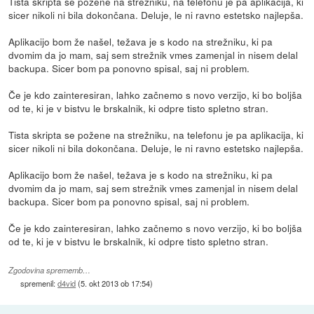
Tista skripta se požene na strežniku, na telefonu je pa aplikacija, ki
sicer nikoli ni bila dokončana. Deluje, le ni ravno estetsko najlepša.
Aplikacijo bom že našel, težava je s kodo na strežniku, ki pa
dvomim da jo mam, saj sem strežnik vmes zamenjal in nisem delal
backupa. Sicer bom pa ponovno spisal, saj ni problem.
Če je kdo zainteresiran, lahko začnemo s novo verzijo, ki bo boljša
od te, ki je v bistvu le brskalnik, ki odpre tisto spletno stran.
Tista skripta se požene na strežniku, na telefonu je pa aplikacija, ki
sicer nikoli ni bila dokončana. Deluje, le ni ravno estetsko najlepša.
Aplikacijo bom že našel, težava je s kodo na strežniku, ki pa
dvomim da jo mam, saj sem strežnik vmes zamenjal in nisem delal
backupa. Sicer bom pa ponovno spisal, saj ni problem.
Če je kdo zainteresiran, lahko začnemo s novo verzijo, ki bo boljša
od te, ki je v bistvu le brskalnik, ki odpre tisto spletno stran.
Zgodovina sprememb…
spremenil:
d4vid
(
5. okt 2013 ob 17:54
)