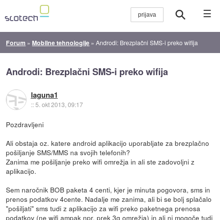
☰
Forum
»
Mobilne tehnologije
»
Androdi: Brezplačni SMS-i preko wifija
Androdi: Brezplačni SMS-i preko wifija
laguna1
::
5. okt 2013, 09:17
Pozdravljeni
Ali obstaja oz. katere android aplikacijo uporabljate za brezplačno
pošiljanje SMS/MMS na svojih telefonih?
Zanima me pošiljanje preko wifi omrežja in ali ste zadovoljni z
aplikacijo.
Sem naročnik BOB paketa 4 centi, kjer je minuta pogovora, sms in
prenos podatkov 4cente. Nadalje me zanima, ali bi se bolj splačalo
"pošiljati" sms tudi z aplikacijo za wifi preko paketnega prenosa
podatkov (ne wifi ampak npr. prek 3g omrežja) in ali ni mogoče tudi