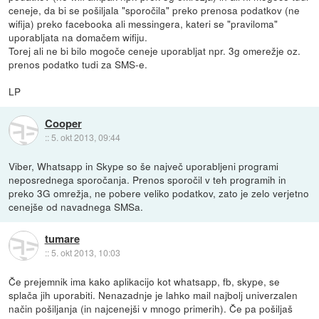
ceneje, da bi se pošiljala "sporočila" preko prenosa podatkov (ne
wifija) preko facebooka ali messingera, kateri se "praviloma"
uporabljata na domačem wifiju.
Torej ali ne bi bilo mogoče ceneje uporabljat npr. 3g omerežje oz.
prenos podatko tudi za SMS-e.
LP
Cooper
::
5. okt 2013, 09:44
Viber, Whatsapp in Skype so še največ uporabljeni programi
neposrednega sporočanja. Prenos sporočil v teh programih in
preko 3G omrežja, ne pobere veliko podatkov, zato je zelo verjetno
cenejše od navadnega SMSa.
tumare
::
5. okt 2013, 10:03
Če prejemnik ima kako aplikacijo kot whatsapp, fb, skype, se
splača jih uporabiti. Nenazadnje je lahko mail najbolj univerzalen
način pošiljanja (in najcenejši v mnogo primerih). Če pa pošiljaš