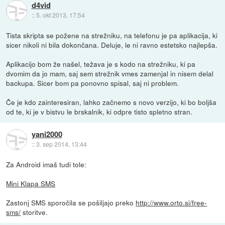
d4vid
::
5. okt 2013, 17:54
Tista skripta se požene na strežniku, na telefonu je pa aplikacija, ki
sicer nikoli ni bila dokončana. Deluje, le ni ravno estetsko najlepša.
Aplikacijo bom že našel, težava je s kodo na strežniku, ki pa
dvomim da jo mam, saj sem strežnik vmes zamenjal in nisem delal
backupa. Sicer bom pa ponovno spisal, saj ni problem.
Če je kdo zainteresiran, lahko začnemo s novo verzijo, ki bo boljša
od te, ki je v bistvu le brskalnik, ki odpre tisto spletno stran.
yani2000
::
3. sep 2014, 13:44
Za Android imaš tudi tole:
Mini Klapa SMS
Zastonj SMS sporočila se pošiljajo preko
http://www.orto.si/free-
sms/
storitve.