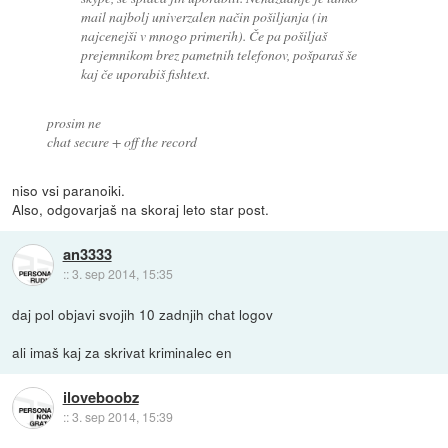
mail najbolj univerzalen način pošiljanja (in
najcenejši v mnogo primerih). Če pa pošiljaš
prejemnikom brez pametnih telefonov, pošparaš še
kaj če uporabiš fishtext.
prosim ne
chat secure + off the record
niso vsi paranoiki.
Also, odgovarjaš na skoraj leto star post.
an3333
::
3. sep 2014, 15:35
daj pol objavi svojih 10 zadnjih chat logov
ali imaš kaj za skrivat kriminalec en
iloveboobz
::
3. sep 2014, 15:39