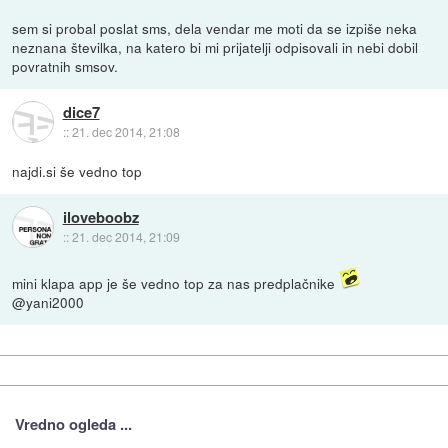
sem si probal poslat sms, dela vendar me moti da se izpiše neka
neznana številka, na katero bi mi prijatelji odpisovali in nebi dobil
povratnih smsov.
dice7
::
21. dec 2014, 21:08
najdi.si še vedno top
iloveboobz
::
21. dec 2014, 21:09
mini klapa app je še vedno top za nas predplačnike
@yani2000
Vredno ogleda ...