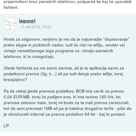
prejemnikom brez pametnih telefonov, pošparaš še kaj če uporabiš
fishtext.
laguna1
::
5. okt 2013, 10:23
Hvala za odgovore, verjetno je res da je najcenejše "dopisovanje"
preko skype in podobnih zadev, tudi če nisi na wifiju, vendar vsi
nimajo nameščenega tega programa oz. nimajo pametnih
telefonov, ki to omogočajo.
Glede fishtexta pa me samo zanima, ali je ta aplikacija samo za
podatkovni prenos (3g, h...) ali pa tudi deluje preko wifija, torej
brezplačno?
Pa še nekaj glede prenosa podatkov, BOB ima cenik za prenos
0,04 EUR/MB, torej če pošljem sms, ki ima recimo 160 črk, bo
prenosa zeloooo malo, torej mi bodo za ta mali prenos zaračunali,
kot da sem prenesel 1MB ali pa je kakšna drugačna tarifa - piše da
je obračunski interval za prenos podatkov 64 kb - kaj to pomeni.
LP