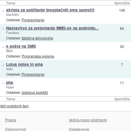
Tema
Sporočila
»
skripta za pošiljanje brezplačnih sms sporočil
195
blackbfm
Oddelek:
Programiranje
»
Nastavitve za prejemanje MMS-ov na androidu...
64
Faceless
Oddelek:
Mobilne tehnologije
»
e pošta na SMS
30
Blisk
Oddelek:
Programska oprema
»
Lotus notes in sms
7
Volk|
Oddelek:
Programiranje
»
php
11
Ingoo
Oddelek:
Izdelava spletišč
Tema
Sporočila
Več podobnih tem
Pravila
Večina pravic pridržanih
Odgovornost
Oglaševanje