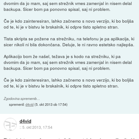
dvomim da jo mam, saj sem strežnik vmes zamenjal in nisem delal
backupa. Sicer bom pa ponovno spisal, saj ni problem.
Če je kdo zainteresiran, lahko začnemo s novo verzijo, ki bo boljša
od te, ki je v bistvu le brskalnik, ki odpre tisto spletno stran.
Tista skripta se požene na strežniku, na telefonu je pa aplikacija, ki
sicer nikoli ni bila dokončana. Deluje, le ni ravno estetsko najlepša.
Aplikacijo bom že našel, težava je s kodo na strežniku, ki pa
dvomim da jo mam, saj sem strežnik vmes zamenjal in nisem delal
backupa. Sicer bom pa ponovno spisal, saj ni problem.
Če je kdo zainteresiran, lahko začnemo s novo verzijo, ki bo boljša
od te, ki je v bistvu le brskalnik, ki odpre tisto spletno stran.
Zgodovina sprememb…
spremenil:
d4vid
(
5. okt 2013 ob 17:54
)
d4vid
::
5. okt 2013, 17:54