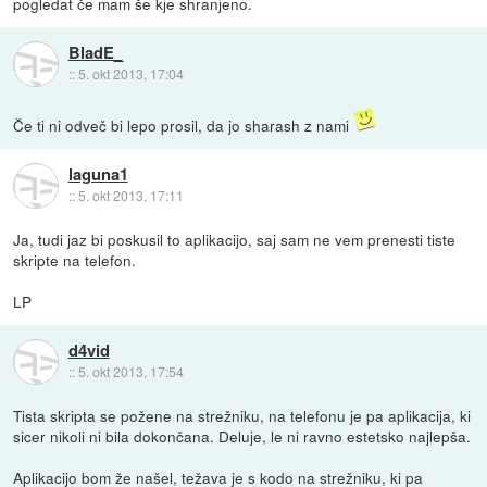
pogledat če mam še kje shranjeno.
BladE_
::
5. okt 2013, 17:04
Če ti ni odveč bi lepo prosil, da jo sharash z nami
laguna1
::
5. okt 2013, 17:11
Ja, tudi jaz bi poskusil to aplikacijo, saj sam ne vem prenesti tiste
skripte na telefon.
LP
d4vid
::
5. okt 2013, 17:54
Tista skripta se požene na strežniku, na telefonu je pa aplikacija, ki
sicer nikoli ni bila dokončana. Deluje, le ni ravno estetsko najlepša.
Aplikacijo bom že našel, težava je s kodo na strežniku, ki pa