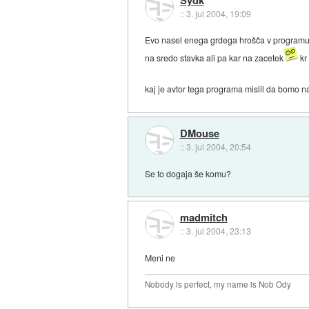
::
3. jul 2004, 19:09
Evo nasel enega grdega hrošča v programu 
na sredo stavka ali pa kar na zacetek
kr
kaj je avtor tega programa mislil da bomo n
DMouse
::
3. jul 2004, 20:54
Se to dogaja še komu?
madmitch
::
3. jul 2004, 23:13
Meni ne
Nobody is perfect, my name is Nob Ody