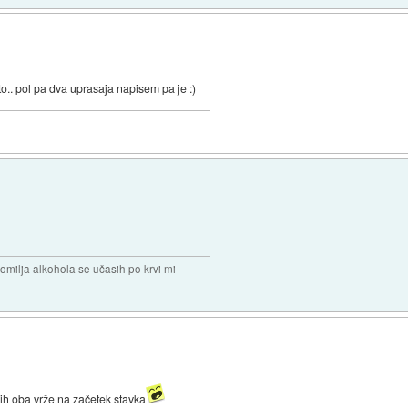
o.. pol pa dva uprasaja napisem pa je :)
omilja alkohola se učasih po krvi mi
jih oba vrže na začetek stavka