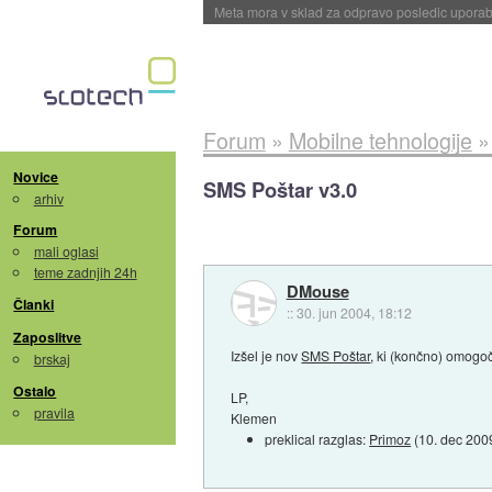
ByteDance trenira največji model umetne intel
Forum
»
Mobilne tehnologije
Novice
SMS Poštar v3.0
arhiv
Forum
mali oglasi
teme zadnjih 24h
DMouse
Članki
::
30. jun 2004, 18:12
Zaposlitve
Izšel je nov
SMS Poštar
, ki (končno) omogoč
brskaj
Ostalo
LP,
pravila
Klemen
preklical razglas:
Primoz
(
10. dec 200