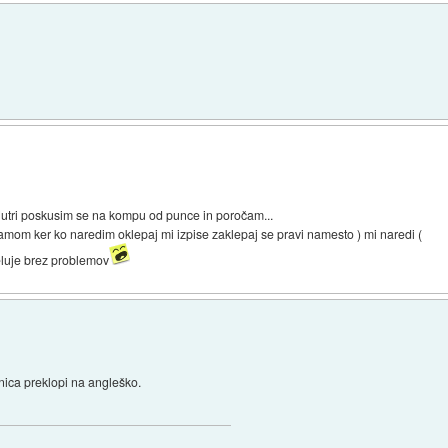
utri poskusim se na kompu od punce in poročam...
amom ker ko naredim oklepaj mi izpise zaklepaj se pravi namesto ) mi naredi (
deluje brez problemov
nica preklopi na angleško.