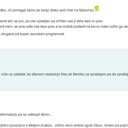
eško, nč pomagal samo se vecjo zbrko sem imel na tipkovnici
a amd win xp pro, pa vse updejtan pa zrihtan use ji dela lepo in prav
kot meni, se prav piše vse lepo prav a ko hočeš postavit na koncu kako ločilo ga d
a, drugace pa super uporaben programcek
 vrže na začetek, ko stisnem naslednjo črko ali številko za vprašajem pa da vpraš
sformatorju pa so odklopil štrom...
rjetno povezano s štetjem znakov... očitno okno enkrat zgubi fokus, nimam pa pojm