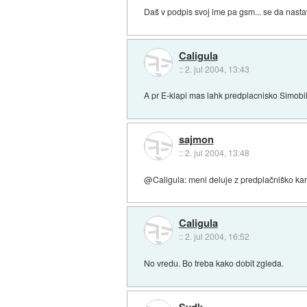
Daš v podpis svoj ime pa gsm... se da nastav
Caligula
::
2. jul 2004, 13:43
A pr E-klapi mas lahk predplacnisko Simobi
sajmon
::
2. jul 2004, 13:48
@Caligula: meni deluje z predplačniško karti
Caligula
::
2. jul 2004, 16:52
No vredu. Bo treba kako dobit zgleda.
Sydk