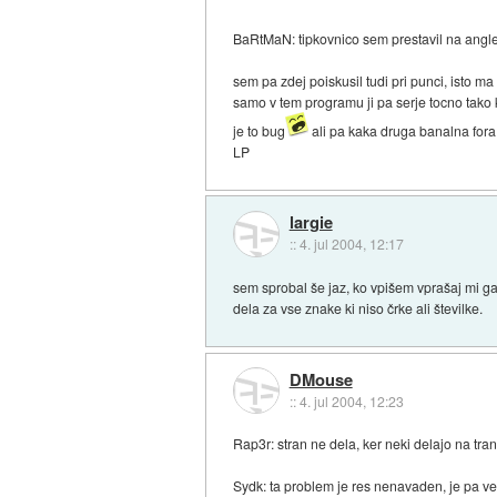
BaRtMaN: tipkovnico sem prestavil na angl
sem pa zdej poiskusil tudi pri punci, isto m
samo v tem programu ji pa serje tocno tako 
je to bug
ali pa kaka druga banalna for
LP
largie
::
4. jul 2004, 12:17
sem sprobal še jaz, ko vpišem vprašaj mi ga
dela za vse znake ki niso črke ali številke.
DMouse
::
4. jul 2004, 12:23
Rap3r: stran ne dela, ker neki delajo na tran
Sydk: ta problem je res nenavaden, je pa ve