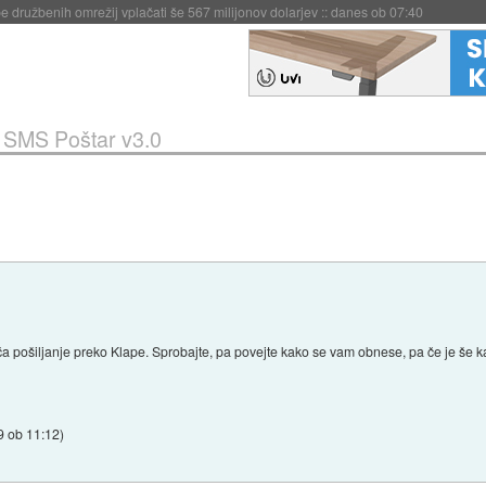
igence doslej
::
včeraj ob 21:37
»
SMS Poštar v3.0
a pošiljanje preko Klape. Sprobajte, pa povejte kako se vam obnese, pa če je še k
9 ob 11:12
)