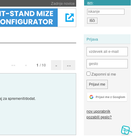
Išči:
Zadnje novice
Prijava
««
«
1
/ 10
»
»»
Zapomni si me
aj za spremenit/dodat.
nov uporabnik
pozabili geslo?