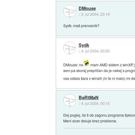
DMouse
::
3. jul 2004, 23:19
Sydk: maš prenosnik?
Sydk
::
4. jul 2004, 00:05
DMouse: ne
mam AMD sistem z winXP, j
sem pa skoraj prepričan da je nekaj s progr
vsa ostala šara v winsih (in te ni malo) mi 
BaRtMaN
::
4. jul 2004, 00:15
Dej poglej, če ti ob zagonu programa tipkov
Meni sicer deluje brez problema.