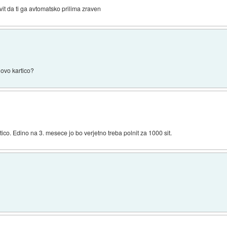
it da ti ga avtomatsko prilima zraven
lovo kartico?
co. Edino na 3. mesece jo bo verjetno treba polnit za 1000 sit.