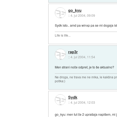
go_kyu
::
4. jul 2004, 09:09
Sydk isto.. amd pa winxp pa se mi dogaja ist
Life is life...
rap3r
::
4. jul 2004, 11:54
Men strani noče odpret, je to še aktualno?
Ne droga, ne trava me ne mika, le kakšna pr
potika:)
Sydk
::
4. jul 2004, 12:03
go_kyu: men tut če 2 uprašaja napišem, mi 