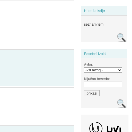
Hitre funkcije
seznam tem
Posebni izpisi
Avtor:
Ključna beseda: