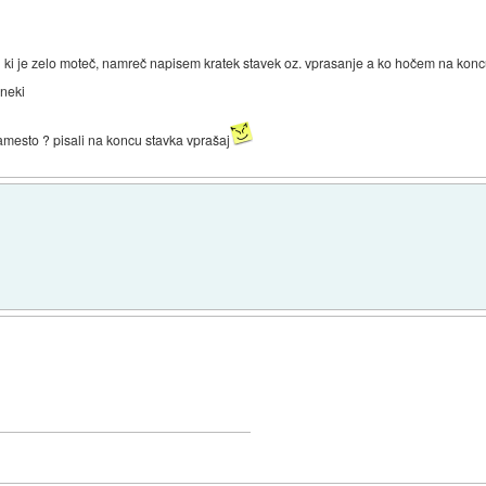
ki je zelo moteč, namreč napisem kratek stavek oz. vprasanje a ko hočem na konc
 neki
amesto ? pisali na koncu stavka vprašaj