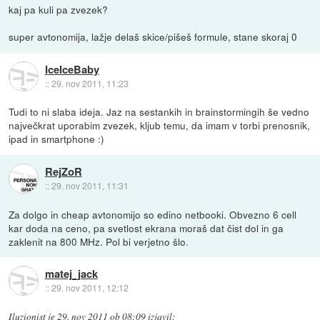
kaj pa kuli pa zvezek?
super avtonomija, lažje delaš skice/pišeš formule, stane skoraj 0
IceIceBaby
::
29. nov 2011, 11:23
Tudi to ni slaba ideja. Jaz na sestankih in brainstormingih še vedno
največkrat uporabim zvezek, kljub temu, da imam v torbi prenosnik,
ipad in smartphone :)
RejZoR
::
29. nov 2011, 11:31
Za dolgo in cheap avtonomijo so edino netbooki. Obvezno 6 cell
kar doda na ceno, pa svetlost ekrana moraš dat čist dol in ga
zaklenit na 800 MHz. Pol bi verjetno šlo.
matej_jack
::
29. nov 2011, 12:12
Iluzionist
je
29. nov 2011 ob 08:09
izjavil
: