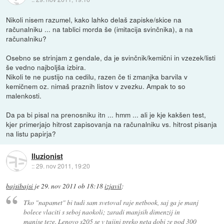
Nikoli nisem razumel, kako lahko delaš zapiske/skice na
računalniku ... na tablici morda še (imitacija svinčnika), a na
računalniku?
Osebno se strinjam z gendale, da je svinčnik/kemični in vzezek/listi
še vedno najboljša izbira.
Nikoli te ne pustijo na cedilu, razen če ti zmanjka barvila v
kemičnem oz. nimaš praznih listov v zvezku. Ampak to so
malenkosti.
Da pa bi pisal na prenosniku itn ... hmm ... ali je kje kakšen test,
kjer primerjajo hitrost zapisovanja na računalniku vs. hitrost pisanja
na listu papirja?
Iluzionist
::
29. nov 2011, 19:20
bajsibajsi
je
29. nov 2011 ob 18:18
izjavil
:
Tko "napamet" bi tudi sam svetoval raje netbook, saj ga je manj
bolece vlaciti s seboj naokoli; zaradi manjsih dimenzij in
manjse teze. Lenovo s205 se v tujini preko neta dobi ze pod 300