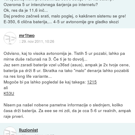
Ozeroma 5 ur intenzivnega šarjenja po internetu?
Ok, res da je 11,6 inč...
Daj predno začneš srati, malo poglej, o kakšnem sistemu se gre!
E-350, 6 clična baterija,... 4-5 ur avtonomije gre gladko skozi
mr1two
::
29. nov 2011, 10:26
Odvisno, kaj to visoka avtonomija je. Tistih 5 ur pozabi, lahko pa
mirne duše računaš na 3. Če ti je to dovolj...
Jaz sem zaradi baterije vzel u36sd (asus), ampak je 2x tvoje cene,
baterija pa drži 8 ur. Skratka na tako "malo" denarja lahko pozabiš
na res long life variante...
Mogoče bi pa lahko pogledal še kaj takega:
1215
ali
K53U
Nisem pa našel nobene pametne informacije o slednjem, koliko
časa drži baterija. Za eee se mi zdi, da je cca 5-6 ur realnih, ampak
raje prveri.
Iluzionist