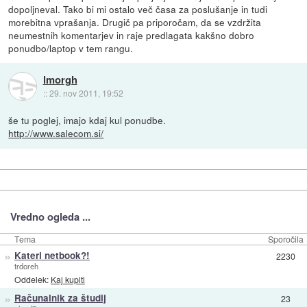
dopoljneval. Tako bi mi ostalo več časa za poslušanje in tudi
morebitna vprašanja. Drugič pa priporočam, da se vzdržita
neumestnih komentarjev in raje predlagata kakšno dobro
ponudbo/laptop v tem rangu.
lmorgh
::
29. nov 2011, 19:52
še tu poglej, imajo kdaj kul ponudbe.
http://www.salecom.si/
Vredno ogleda ...
Tema
Sporočila
»
Kateri netbook?!
2230
trdoreh
Oddelek:
Kaj kupiti
»
Računalnik za študij
23