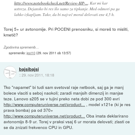
http://www.notebookcheck.net/Review-HP-...
. Kar mi kar
ustreza. Dejansko bi res šlo samo za tipkanje. Med odmori pa ga
lahko izkapljam. Tako, da bi največ moral delovati ene 4,5 h.
Torej 5+ ur avtonomije. Pri POCENI prenosniku, si moreš to misliti,
kmetič?
Zgodovina sprememb…
spremenilo:
jest10
(
29. nov 2011 ob 13:57
)
bajsibajsi
::
29. nov 2011, 18:18
Tko "napamet" bi tudi sam svetoval raje netbook, saj ga je manj
bolece vlaciti s seboj naokoli; zaradi manjsih dimenzij in manjse
teze. Lenovo s205 se v tujini preko neta dobi ze pod 300 evri
http://www.computeruniverse.net/product...
, model x121e (ki je res
prava bomba) pa od 370+
http://www.computeruniverse.net/product...
Oba imata deklarirano
avtonomijo 8-9 ur. Torej v praksi vsaj 6 ur morata delovati; zlasti ce
se da znizati frekvenco CPU in GPU.