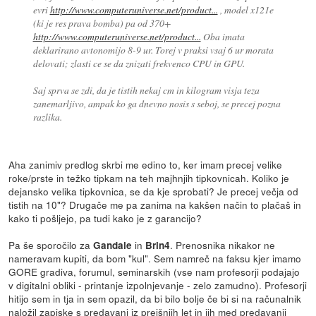
evri
http://www.computeruniverse.net/product...
, model x121e
(ki je res prava bomba) pa od 370+
http://www.computeruniverse.net/product...
Oba imata
deklarirano avtonomijo 8-9 ur. Torej v praksi vsaj 6 ur morata
delovati; zlasti ce se da znizati frekvenco CPU in GPU.
Saj sprva se zdi, da je tistih nekaj cm in kilogram visja teza
zanemarljivo, ampak ko ga dnevno nosis s seboj, se precej pozna
razlika.
Aha zanimiv predlog skrbi me edino to, ker imam precej velike
roke/prste in težko tipkam na teh majhnjih tipkovnicah. Koliko je
dejansko velika tipkovnica, se da kje sprobati? Je precej večja od
tistih na 10"? Drugače me pa zanima na kakšen način to plačaš in
kako ti pošljejo, pa tudi kako je z garancijo?
Pa še sporočilo za
in
. Prenosnika nikakor ne
Gandale
Brin4
nameravam kupiti, da bom "kul". Sem namreč na faksu kjer imamo
GORE gradiva, forumul, seminarskih (vse nam profesorji podajajo
v digitalni obliki - printanje izpolnjevanje - zelo zamudno). Profesorji
hitijo sem in tja in sem opazil, da bi bilo bolje če bi si na računalnik
naložil zapiske s predavanj iz prejšnjih let in jih med predavanji