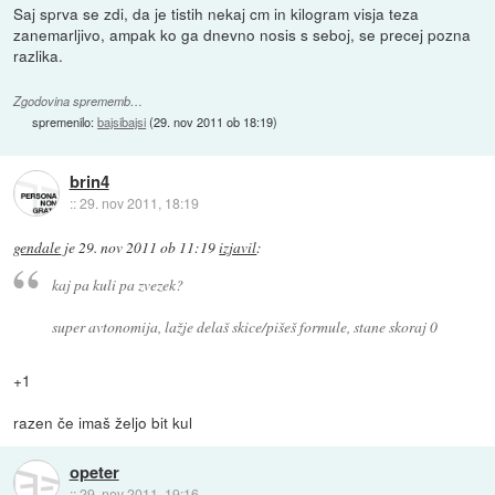
Saj sprva se zdi, da je tistih nekaj cm in kilogram visja teza
zanemarljivo, ampak ko ga dnevno nosis s seboj, se precej pozna
razlika.
Zgodovina sprememb…
spremenilo:
bajsibajsi
(
29. nov 2011 ob 18:19
)
brin4
::
29. nov 2011, 18:19
gendale
je
29. nov 2011 ob 11:19
izjavil
:
kaj pa kuli pa zvezek?
super avtonomija, lažje delaš skice/pišeš formule, stane skoraj 0
+1
razen če imaš željo bit kul
opeter
::
29. nov 2011, 19:16