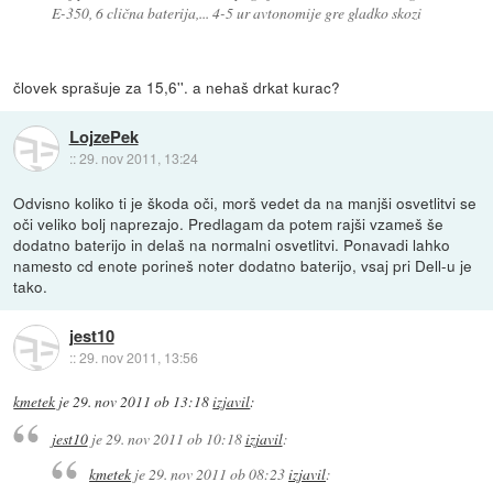
E-350, 6 clična baterija,... 4-5 ur avtonomije gre gladko skozi
človek sprašuje za 15,6''. a nehaš drkat kurac?
LojzePek
::
29. nov 2011, 13:24
Odvisno koliko ti je škoda oči, morš vedet da na manjši osvetlitvi se
oči veliko bolj naprezajo. Predlagam da potem rajši vzameš še
dodatno baterijo in delaš na normalni osvetlitvi. Ponavadi lahko
namesto cd enote porineš noter dodatno baterijo, vsaj pri Dell-u je
tako.
jest10
::
29. nov 2011, 13:56
kmetek
je
29. nov 2011 ob 13:18
izjavil
:
jest10
je
29. nov 2011 ob 10:18
izjavil
:
kmetek
je
29. nov 2011 ob 08:23
izjavil
: