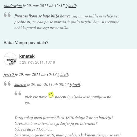
shadowfax
je
29. nov 2011 ob 12:37
izjavil
:
Prenosnikom se baje bliža konec
, saj imajo tablični veliko več
prednosti, seveda pa se morajo še malo razviti. Sam si trenutno
nebi kupoval novega prenosnika.
Baba Vanga povedala?
kmetek
::
29. nov 2011, 13:18
jest10
je
29. nov 2011 ob 10:18
izjavil
:
kmetek
je
29. nov 2011 ob 08:23
izjavil
:
nick vse pove
poceni in visoka avtonomija = no
go.
Torej zakaj meni prenosnik za 380€ deluje 7 ur na bateriji?
Ozeroma 5 ur intenzivnega šarjenja po internetu?
Ok, res da je 11,6 inč...
Daj predno začneš srati, malo poglej, o kakšnem sistemu se gre!