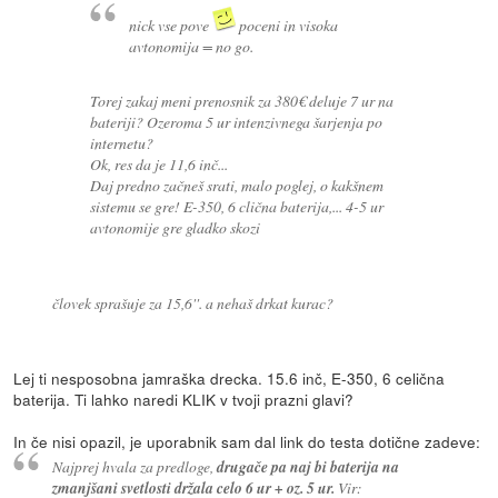
nick vse pove
poceni in visoka
avtonomija = no go.
Torej zakaj meni prenosnik za 380€ deluje 7 ur na
bateriji? Ozeroma 5 ur intenzivnega šarjenja po
internetu?
Ok, res da je 11,6 inč...
Daj predno začneš srati, malo poglej, o kakšnem
sistemu se gre! E-350, 6 clična baterija,... 4-5 ur
avtonomije gre gladko skozi
človek sprašuje za 15,6''. a nehaš drkat kurac?
Lej ti nesposobna jamraška drecka. 15.6 inč, E-350, 6 celična
baterija. Ti lahko naredi KLIK v tvoji prazni glavi?
In če nisi opazil, je uporabnik sam dal link do testa dotične zadeve:
Najprej hvala za predloge,
drugače pa naj bi baterija na
zmanjšani svetlosti držala celo 6 ur + oz. 5 ur.
Vir: