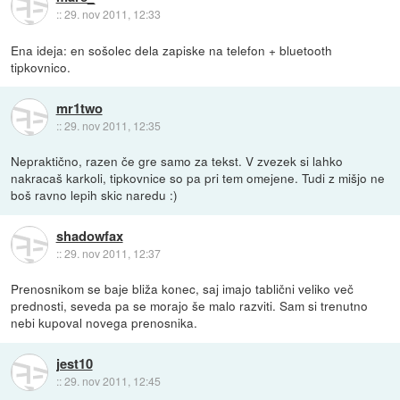
::
29. nov 2011, 12:33
Ena ideja: en sošolec dela zapiske na telefon + bluetooth
tipkovnico.
mr1two
::
29. nov 2011, 12:35
Nepraktično, razen če gre samo za tekst. V zvezek si lahko
nakracaš karkoli, tipkovnice so pa pri tem omejene. Tudi z mišjo ne
boš ravno lepih skic naredu :)
shadowfax
::
29. nov 2011, 12:37
Prenosnikom se baje bliža konec, saj imajo tablični veliko več
prednosti, seveda pa se morajo še malo razviti. Sam si trenutno
nebi kupoval novega prenosnika.
jest10
::
29. nov 2011, 12:45