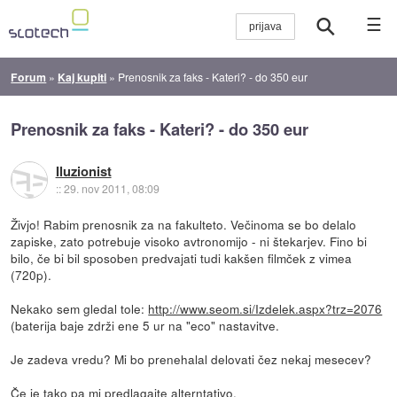
☰
Forum
»
Kaj kupiti
»
Prenosnik za faks - Kateri? - do 350 eur
Prenosnik za faks - Kateri? - do 350 eur
Iluzionist
::
29. nov 2011, 08:09
Živjo! Rabim prenosnik za na fakulteto. Večinoma se bo delalo
zapiske, zato potrebuje visoko avtronomijo - ni štekarjev. Fino bi
bilo, če bi bil sposoben predvajati tudi kakšen filmček z vimea
(720p).
Nekako sem gledal tole:
http://www.seom.si/Izdelek.aspx?trz=2076
(baterija baje zdrži ene 5 ur na "eco" nastavitve.
Je zadeva vredu? Mi bo prenehalal delovati čez nekaj mesecev?
Če je tako pa mi predlagajte alterntativo.