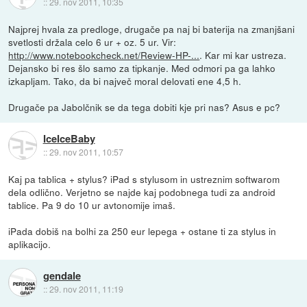
::
29. nov 2011, 10:35
Najprej hvala za predloge, drugače pa naj bi baterija na zmanjšani
svetlosti držala celo 6 ur + oz. 5 ur. Vir:
http://www.notebookcheck.net/Review-HP-...
. Kar mi kar ustreza.
Dejansko bi res šlo samo za tipkanje. Med odmori pa ga lahko
izkapljam. Tako, da bi največ moral delovati ene 4,5 h.
Drugače pa Jabolčnik se da tega dobiti kje pri nas? Asus e pc?
IceIceBaby
::
29. nov 2011, 10:57
Kaj pa tablica + stylus? iPad s stylusom in ustreznim softwarom
dela odlično. Verjetno se najde kaj podobnega tudi za android
tablice. Pa 9 do 10 ur avtonomije imaš.
iPada dobiš na bolhi za 250 eur lepega + ostane ti za stylus in
aplikacijo.
gendale
::
29. nov 2011, 11:19