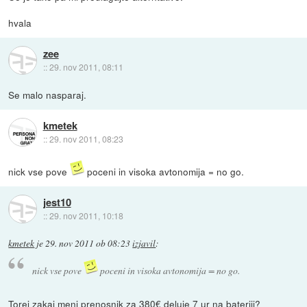
hvala
zee
::
29. nov 2011, 08:11
Se malo nasparaj.
kmetek
::
29. nov 2011, 08:23
nick vse pove
poceni in visoka avtonomija = no go.
jest10
::
29. nov 2011, 10:18
kmetek
je
29. nov 2011 ob 08:23
izjavil
:
nick vse pove
poceni in visoka avtonomija = no go.
Torej zakaj meni prenosnik za 380€ deluje 7 ur na bateriji?