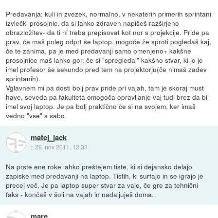
Predavanja: kuli in zvezek, normalno, v nekaterih primerih sprintani
izvlečki prosojnic, da si lahko zdraven napišeš razširjeno
obrazložitev- da ti ni treba prepisovat kot nor s projekcije. Pride pa
prav, če maš poleg odprt še laptop, mogoče že sproti pogledaš kaj,
če te zanima, pa je med predavanji samo omenjeno+ kakšne
prosojnice maš lahko gor, če si "spregledal" kakšno stvar, ki jo je
imel profesor še sekundo pred tem na projektorju(če nimaš zadev
sprintanih).
Vglavnem mi pa dosti bolj prav pride pri vajah, tam je skoraj must
have, seveda pa fakulteta omogoča opravljanje vaj tudi brez da bi
imel svoj laptop. Je pa bolj praktično če si na svojem, ker imaš
vedno "vse" s sabo.
matej_jack
::
29. nov 2011, 12:33
Na prste ene roke lahko preštejem tiste, ki si dejansko delajo
zapiske med predavanji na laptop. Tistih, ki surfajo in se igrajo je
precej več. Je pa laptop super stvar za vaje, če gre za tehnični
faks - končaš v šoli na vajah in nadaljuješ doma.
mare_