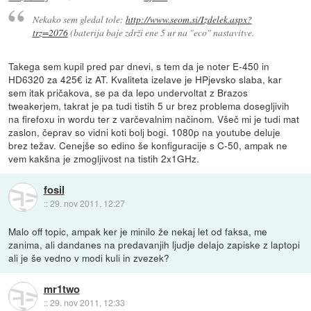
Nekako sem gledal tole:
http://www.seom.si/Izdelek.aspx?
trz=2076
(baterija baje zdrži ene 5 ur na "eco" nastavitve.
Takega sem kupil pred par dnevi, s tem da je noter E-450 in
HD6320 za 425€ iz AT. Kvaliteta izelave je HPjevsko slaba, kar
sem itak pričakova, se pa da lepo undervoltat z Brazos
tweakerjem, takrat je pa tudi tistih 5 ur brez problema dosegljivih
na firefoxu in wordu ter z varčevalnim načinom. Všeč mi je tudi mat
zaslon, čeprav so vidni koti bolj bogi. 1080p na youtube deluje
brez težav. Cenejše so edino še konfiguracije s C-50, ampak ne
vem kakšna je zmogljivost na tistih 2x1GHz.
fosil
::
29. nov 2011, 12:27
Malo off topic, ampak ker je minilo že nekaj let od faksa, me
zanima, ali dandanes na predavanjih ljudje delajo zapiske z laptopi
ali je še vedno v modi kuli in zvezek?
mr1two
::
29. nov 2011, 12:33