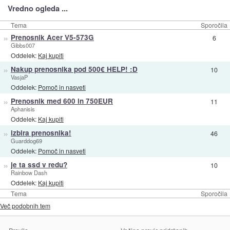
Vredno ogleda ...
Tema
Sporočila
»
Prenosnik Acer V5-573G
6
Gibbs007
Oddelek:
Kaj kupiti
»
Nakup prenosnika pod 500€ HELP! :D
10
VasjaP
Oddelek:
Pomoč in nasveti
»
Prenosnik med 600 in 750EUR
11
Aphanisis
Oddelek:
Kaj kupiti
»
izbira prenosnika!
46
Guarddog69
Oddelek:
Pomoč in nasveti
»
je ta ssd v redu?
10
Rainbow Dash
Oddelek:
Kaj kupiti
Tema
Sporočila
Več podobnih tem