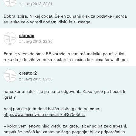
::
1. avg 2013, 22:31
Dobra izbira. Ni kaj dodat. Še en zunanji disk za podatke (morda
se lahko celo vgradi dodatni disk) in si zmagal.
slandiii
::
1. avg 2013, 22:36
Fora je v tem da sm v BB vprašal o tem računalniku pa mi je tist
reku da je to zihr že neka zastarela mašina ker nima še win8 gor.
creator2
::
1. avg 2013, 22:50
haha ker amater ti je pa na to odgovoril.. Kake igrce pa hočeš ti
igrat ?
Vsaj pomoje je ta dosti boljša izbira glede na ceno :
http://www.mimovrste.com/artikel/275050...
+ kolko vem lenovo niso vredu za igrce.. sicer so pa zelo trpežni,
ampak če hočeš kaj zahtevnejšega poganjat bi jaz priporočal to