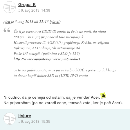
Grega_K
::
6. avg 2013, 14:38
cjen
je
3. avg 2013 ob 22:13
izjavil
:
Če ti je vseeno za CD/DVD enoto in če te ne moti, da nima
SSDja.....bi ti jaz priporočal tale računalnik.
Haswell procesor i5, 4GB (!!!) grafičnega RAMa, osvetljena
tipkovnica, ALU ohišje, 5h avtonomije itd.
Pa še 1/3 cenejši. (poštnina v SLO je 12€)
http://www.computeruniverse.net/product...
če te pa zadeva moti, imaš pa še vedno 300€ rezerve...in lahko za
ta denar kupiš dober SSD in (USB) DVD enoto
Ni čudno, da je cenejši od ostalih, saj je vendar Acer.
Ne priporočam (pa ne zaradi cene, temveč zato, ker je pač Acer).
itsjure
::
6. avg 2013, 15:35