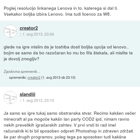
Poglej resolucijo linkanega Lenova in to, katerega si dal ti.
Vsekakor boljša izbira Lenovo. Ima tudi licenco za W8.
creator2
::
1. avg 2013, 23:06
glede na igre mislim da je toshiba dosti boljša opcija od lenovo..
bojim se samo da bo razočaran ko mu bo fifa štekala, ali mislite ta
je dovolj zmogljiv?
Zgodovina sprememb…
spremenilo:
creator2
(
1. avg 2013 ob 23:10
)
slandiii
::
1. avg 2013, 23:10
Ja samo so igre tukaj samo obstranska stvar. Recimo kakšen večer
minecraft al pa mogoče kakšn lan party COD2 ipd, nimam ravno
nekih prevelikih igračarskih zahtev. V prvi vrsti bi rad imel
računalnik ki bi bil sposoben odpreti Photoshop in zdraven zdržati
še par drugih programov, poleg tega pa sposoben tudi kakšne