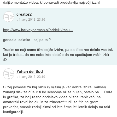
daljše montaže videa, ki ponavadi predstavlja največji izziv!
creator2
::
1. avg 2013, 23:16
http://www.harveynorman.si/oddelki/racu...
gendale, solatko - kaj pa to ?
Trudim se najt samo čim boljšo izbiro, pa da ti bo res delalo vse tak
kot je treba.. da me nebo kdo obtožo da ne spoštujem vaših izbir
:D
Yohan del Sud
::
1. avg 2013, 23:19
Si zej povedal za kaj rabiš in mislim je kar dobra izbira. Kakšen
zunanji disk za 50eur ti bo sčasoma bil še nujen, ostalo pa ... RAM
in grafika, za bolj resno obdelavo videa bi znal rabit več, na
amaterski ravni bo ok, in za minecraft tudi, za fifo ne grem
preverjat, ampak zadnji simsi od iste firme isti letnik delajo na taki
konfiguraciji.