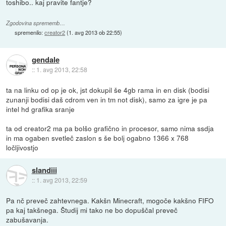
toshibo.. kaj pravite fantje?
Zgodovina sprememb…
spremenilo:
creator2
(
1. avg 2013 ob 22:55
)
gendale
::
1. avg 2013, 22:58
ta na linku od op je ok, jst dokupil še 4gb rama in en disk (bodisi
zunanji bodisi daš cdrom ven in tm not disk), samo za igre je pa
intel hd grafika sranje
ta od creator2 ma pa bolšo grafično in procesor, samo nima ssdja
in ma ogaben svetleč zaslon s še bolj ogabno 1366 x 768
ločljivostjo
slandiii
::
1. avg 2013, 22:59
Pa nč preveč zahtevnega. Kakšn Minecraft, mogoče kakšno FIFO
pa kaj takšnega. Študij mi tako ne bo dopuščal preveč
zabušavanja.