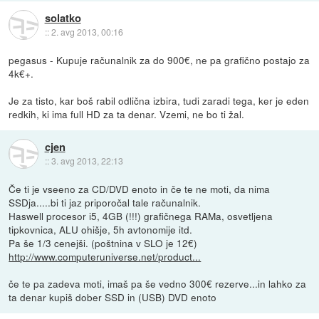
solatko
::
2. avg 2013, 00:16
pegasus - Kupuje računalnik za do 900€, ne pa grafično postajo za
4k€+.
Je za tisto, kar boš rabil odlična izbira, tudi zaradi tega, ker je eden
redkih, ki ima full HD za ta denar. Vzemi, ne bo ti žal.
cjen
::
3. avg 2013, 22:13
Če ti je vseeno za CD/DVD enoto in če te ne moti, da nima
SSDja.....bi ti jaz priporočal tale računalnik.
Haswell procesor i5, 4GB (!!!) grafičnega RAMa, osvetljena
tipkovnica, ALU ohišje, 5h avtonomije itd.
Pa še 1/3 cenejši. (poštnina v SLO je 12€)
http://www.computeruniverse.net/product...
če te pa zadeva moti, imaš pa še vedno 300€ rezerve...in lahko za
ta denar kupiš dober SSD in (USB) DVD enoto