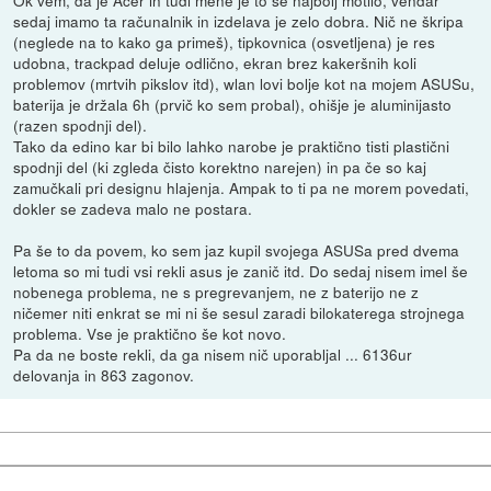
Ok vem, da je Acer in tudi mene je to še najbolj motilo, vendar
sedaj imamo ta računalnik in izdelava je zelo dobra. Nič ne škripa
(neglede na to kako ga primeš), tipkovnica (osvetljena) je res
udobna, trackpad deluje odlično, ekran brez kakeršnih koli
problemov (mrtvih pikslov itd), wlan lovi bolje kot na mojem ASUSu,
baterija je držala 6h (prvič ko sem probal), ohišje je aluminijasto
(razen spodnji del).
Tako da edino kar bi bilo lahko narobe je praktično tisti plastični
spodnji del (ki zgleda čisto korektno narejen) in pa če so kaj
zamučkali pri designu hlajenja. Ampak to ti pa ne morem povedati,
dokler se zadeva malo ne postara.
Pa še to da povem, ko sem jaz kupil svojega ASUSa pred dvema
letoma so mi tudi vsi rekli asus je zanič itd. Do sedaj nisem imel še
nobenega problema, ne s pregrevanjem, ne z baterijo ne z
ničemer niti enkrat se mi ni še sesul zaradi bilokaterega strojnega
problema. Vse je praktično še kot novo.
Pa da ne boste rekli, da ga nisem nič uporabljal ... 6136ur
delovanja in 863 zagonov.