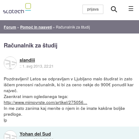
☰
Forum
»
Pomoč in nasveti
»
Računalnik za študij
Računalnik za študij
slandiii
::
1. avg 2013, 22:21
Pozdravljeni! Letos se odpravljam v Ljubljano malo študirat in zato
iščem prenosni računalnik, ki bi za ceno nekje do 900€ ponudil kar
največ.
Zaenkrat imam ogledanega tega:
http://www.mimovrste.com/artikel/275056...
In me zato zanima kaj menite o njem in če imate kakšne boljše
predloge.
lp
Yohan del Sud