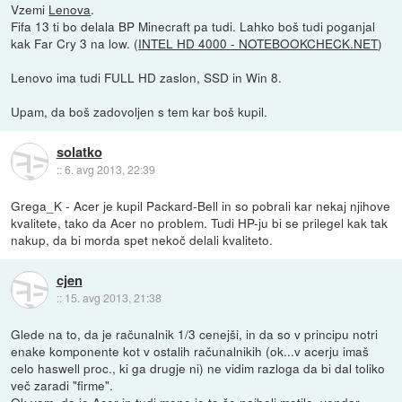
Vzemi
Lenova
.
Fifa 13 ti bo delala BP Minecraft pa tudi. Lahko boš tudi poganjal
kak Far Cry 3 na low. (
INTEL HD 4000 - NOTEBOOKCHECK.NET
)
Lenovo ima tudi FULL HD zaslon, SSD in Win 8.
Upam, da boš zadovoljen s tem kar boš kupil.
solatko
::
6. avg 2013, 22:39
Grega_K - Acer je kupil Packard-Bell in so pobrali kar nekaj njihove
kvalitete, tako da Acer no problem. Tudi HP-ju bi se prilegel kak tak
nakup, da bi morda spet nekoč delali kvaliteto.
cjen
::
15. avg 2013, 21:38
Glede na to, da je računalnik 1/3 cenejši, in da so v principu notri
enake komponente kot v ostalih računalnikih (ok...v acerju imaš
celo haswell proc., ki ga drugje ni) ne vidim razloga da bi dal toliko
več zaradi "firme".