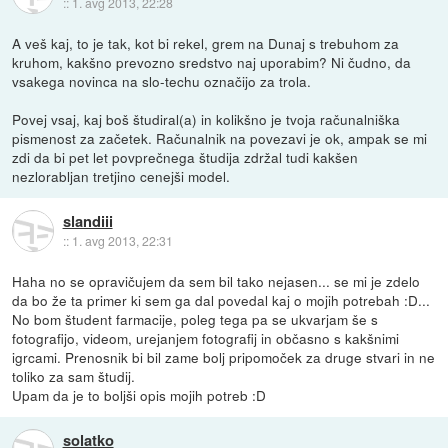
::
1. avg 2013, 22:28
A veš kaj, to je tak, kot bi rekel, grem na Dunaj s trebuhom za
kruhom, kakšno prevozno sredstvo naj uporabim? Ni čudno, da
vsakega novinca na slo-techu označijo za trola.
Povej vsaj, kaj boš študiral(a) in kolikšno je tvoja računalniška
pismenost za začetek. Računalnik na povezavi je ok, ampak se mi
zdi da bi pet let povprečnega študija zdržal tudi kakšen
nezlorabljan tretjino cenejši model.
slandiii
::
1. avg 2013, 22:31
Haha no se opravičujem da sem bil tako nejasen... se mi je zdelo
da bo že ta primer ki sem ga dal povedal kaj o mojih potrebah :D...
No bom študent farmacije, poleg tega pa se ukvarjam še s
fotografijo, videom, urejanjem fotografij in občasno s kakšnimi
igrcami. Prenosnik bi bil zame bolj pripomoček za druge stvari in ne
toliko za sam študij.
Upam da je to boljši opis mojih potreb :D
solatko