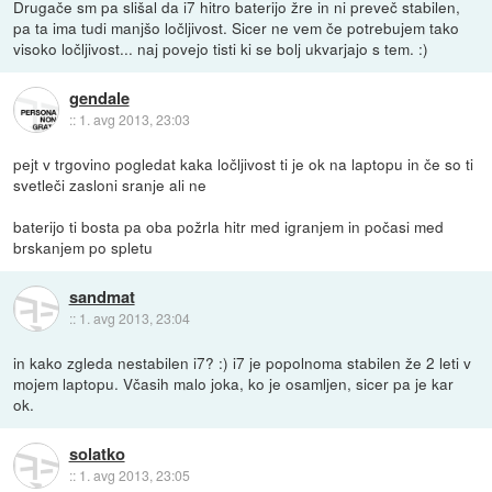
Drugače sm pa slišal da i7 hitro baterijo žre in ni preveč stabilen,
pa ta ima tudi manjšo ločljivost. Sicer ne vem če potrebujem tako
visoko ločljivost... naj povejo tisti ki se bolj ukvarjajo s tem. :)
gendale
::
1. avg 2013, 23:03
pejt v trgovino pogledat kaka ločljivost ti je ok na laptopu in če so ti
svetleči zasloni sranje ali ne
baterijo ti bosta pa oba požrla hitr med igranjem in počasi med
brskanjem po spletu
sandmat
::
1. avg 2013, 23:04
in kako zgleda nestabilen i7? :) i7 je popolnoma stabilen že 2 leti v
mojem laptopu. Včasih malo joka, ko je osamljen, sicer pa je kar
ok.
solatko
::
1. avg 2013, 23:05