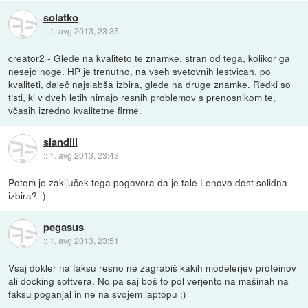
solatko
::
1. avg 2013, 23:35
creator2 - Glede na kvaliteto te znamke, stran od tega, kolikor ga
nesejo noge. HP je trenutno, na vseh svetovnih lestvicah, po
kvaliteti, daleč najslabša izbira, glede na druge znamke. Redki so
tisti, ki v dveh letih nimajo resnih problemov s prenosnikom te,
včasih izredno kvalitetne firme.
slandiii
::
1. avg 2013, 23:43
Potem je zaključek tega pogovora da je tale Lenovo dost solidna
izbira? :)
pegasus
::
1. avg 2013, 23:51
Vsaj dokler na faksu resno ne zagrabiš kakih modelerjev proteinov
ali docking softvera. No pa saj boš to pol verjento na mašinah na
faksu poganjal in ne na svojem laptopu ;)