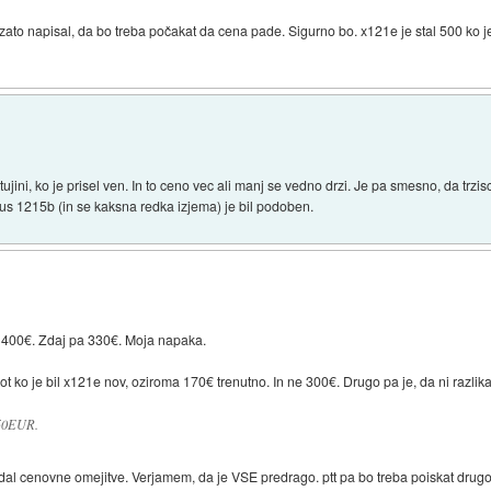
m zato napisal, da bo treba počakat da cena pade. Sigurno bo. x121e je stal 500 ko 
ujini, ko je prisel ven. In to ceno vec ali manj se vedno drzi. Je pa smesno, da trzis
us 1215b (in se kaksna redka izjema) je bil podoben.
aj 400€. Zdaj pa 330€. Moja napaka.
kot ko je bil x121e nov, oziroma 170€ trenutno. In ne 300€. Drugo pa je, da ni razl
550EUR.
dal cenovne omejitve. Verjamem, da je VSE predrago. ptt pa bo treba poiskat drugo