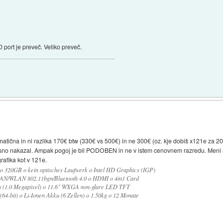
port je preveč. Veliko preveč.
, matična in ni razlika 170€ btw (330€ vs 500€) in ne 300€ (oz. kje dobiš x121e z
asno nakazal. Ampak pogoj je bil PODOBEN in ne v istem cenovnem razredu. Meni 
rafika kot v 121e.
 320GB o kein optisches Laufwerk o Intel HD Graphics (IGP)
LAN/WLAN 802.11bgn/Bluetooth 4.0 o HDMI o 4in1 Card
(1.0 Megapixel) o 11.6" WXGA non-glare LED TFT
-bit) o Li-Ionen Akku (6 Zellen) o 1.50kg o 12 Monate