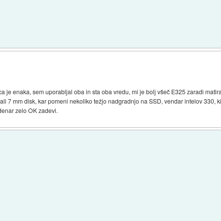
ica je enaka, sem uporabljal oba in sta oba vredu, mi je bolj všeč E325 zaradi mati
i 7 mm disk, kar pomeni nekoliko težjo nadgradnjo na SSD, vendar intelov 330, ki 
denar zelo OK zadevi.