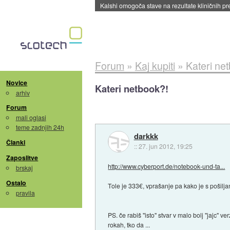
Sandisk že prodal več kot polovico SSD-jev za 
Forum
»
Kaj kupiti
»
Kateri ne
Novice
Kateri netbook?!
arhiv
Forum
mali oglasi
teme zadnjih 24h
darkkk
Članki
::
27. jun 2012, 19:25
Zaposlitve
http://www.cyberport.de/notebook-und-ta...
brskaj
Ostalo
Tole je 333€, vprašanje pa kako je s pošilja
pravila
PS. če rabiš "isto" stvar v malo bolj "jajc" v
rokah, tko da ...