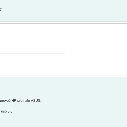
07
)
e, preveč HP, premalo ASUS.
z usb 3.0