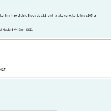
i, ker ima hitrejsi disk. Skoda da x121e nima take cene, kot jo ima s205. :)
kot klasicni M4 9mm SSD.
.027)