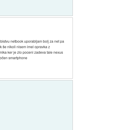
istvu netbook uporabljam bolj za net pa
k še nikoli nisem imel opravka z
mika ker je zlo poceni zadeva tale nexus
i močen smartphone