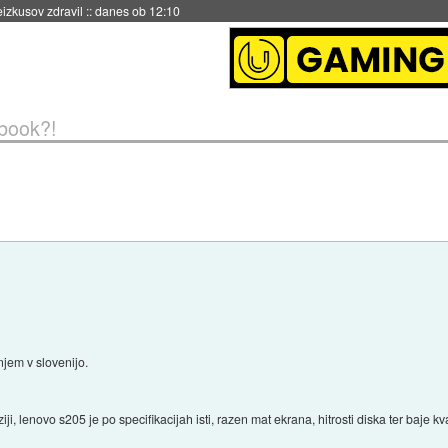
naslednji dve leti
::
danes ob 11:37
tbook?!
njem v slovenijo.
erziji, lenovo s205 je po specifikacijah isti, razen mat ekrana, hitrosti diska ter baje