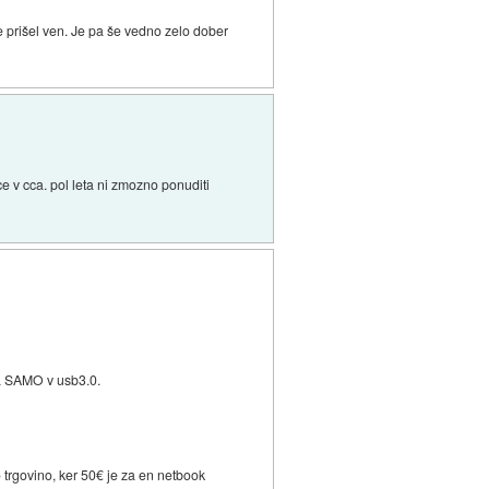
je prišel ven. Je pa še vedno zelo dober
ce v cca. pol leta ni zmozno ponuditi
ika SAMO v usb3.0.
 trgovino, ker 50€ je za en netbook