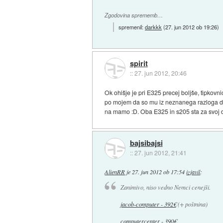
Zgodovina sprememb…
spremenil:
darkkk
(
27. jun 2012 ob 19:26
)
spirit
::
27. jun 2012, 20:46
Ok ohišje je pri E325 precej boljše, tipkovn
po mojem da so mu iz neznanega razloga dal
na mamo :D. Oba E325 in s205 sta za svoj 
bajsibajsi
::
27. jun 2012, 21:41
AlienRR
je
27. jun 2012 ob 17:54
izjavil
:
Zanimivo, niso vedno Nemci cenejši.
jacob-computer - 392€
(+ poštnina)
computercenter - 390€