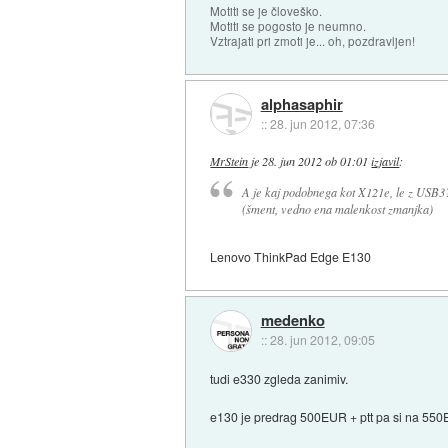
Motiti se je človeško.
Motiti se pogosto je neumno.
Vztrajati pri zmoti je... oh, pozdravljen!
alphasaphir
::
28. jun 2012, 07:36
MrStein
je
28. jun 2012 ob 01:01
izjavil
:
A je kaj podobnega kot X121e, le z USB3
(šment, vedno ena malenkost zmanjka)
Lenovo ThinkPad Edge E130
medenko
::
28. jun 2012, 09:05
tudi e330 zgleda zanimiv.
e130 je predrag 500EUR + ptt pa si na 55