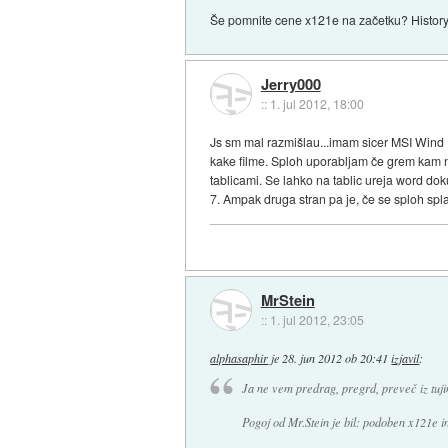
Še pomnite cene x121e na začetku? History
Jerry000
::
1. jul 2012, 18:00
Js sm mal razmišlau...imam sicer MSI Wind
kake filme. Sploh uporabljam če grem kam na
tablicami. Se lahko na tablic ureja word d
7. Ampak druga stran pa je, če se sploh spl
MrStein
::
1. jul 2012, 23:05
alphasaphir
je
28. jun 2012 ob 20:41
izjavil
:
Ja ne vem predrag, pregrd, preveč iz tu
Pogoj od Mr.Stein je bil: podoben x121e in