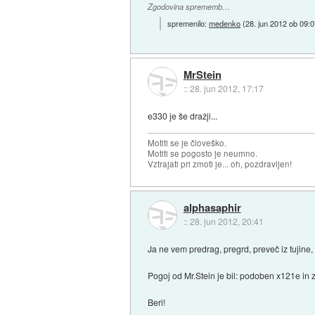
Zgodovina sprememb…
spremenilo:
medenko
(
28. jun 2012 ob 09:
MrStein
::
28. jun 2012, 17:17
e330 je še dražji...
Motiti se je človeško.
Motiti se pogosto je neumno.
Vztrajati pri zmoti je... oh, pozdravljen!
alphasaphir
::
28. jun 2012, 20:41
Ja ne vem predrag, pregrd, preveč iz tujin
Pogoj od Mr.Stein je bil: podoben x121e in 
Beri!