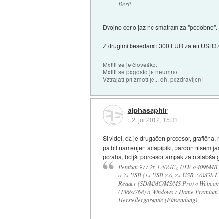
Beri!
Dvojno ceno jaz ne smatram za "podobno".
Z drugimi besedami: 300 EUR za en USB3.0 
Motiti se je človeško.
Motiti se pogosto je neumno.
Vztrajati pri zmoti je... oh, pozdravljen!
alphasaphir
::
2. jul 2012, 15:31
Si videl, da je drugačen procesor, grafična
pa bil namenjen adapipiki, pardon nisem j
poraba, boljši porcesor ampak zato slabša g
Pentium 977 2x 1.40GHz ULV o 4096MB o
o 3x USB (1x USB 2.0, 2x USB 3.0)/Gb 
Reader (SD/MMC/MS/MS Pro) o Webcam 
(1366x768) o Windows 7 Home Premium (64
Herstellergarantie (Einsendung)