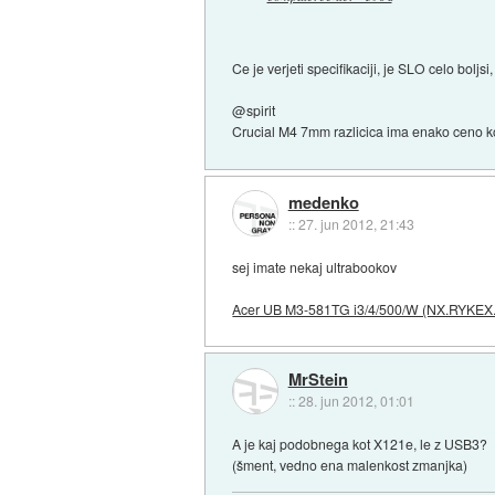
Ce je verjeti specifikaciji, je SLO celo boljs
@spirit
Crucial M4 7mm razlicica ima enako ceno 
medenko
::
27. jun 2012, 21:43
sej imate nekaj ultrabookov
Acer UB M3-581TG i3/4/500/W (NX.RYKEX
MrStein
::
28. jun 2012, 01:01
A je kaj podobnega kot X121e, le z USB3?
(šment, vedno ena malenkost zmanjka)