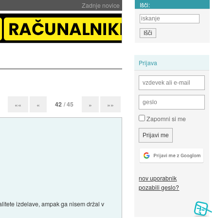
Išči:
Zadnje novice
Prijava
42
/ 45
««
«
»
»»
Zapomni si me
nov uporabnik
pozabili geslo?
 kvalitete izdelave, ampak ga nisem držal v