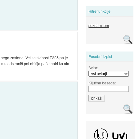
Hitre funkcije
seznam tem
Posebni izpisi
ranega zaslona. Velika slabost E325 pa je
mu odstraniš pol ohišja paše notri ko ata
Avtor:
Ključna beseda: