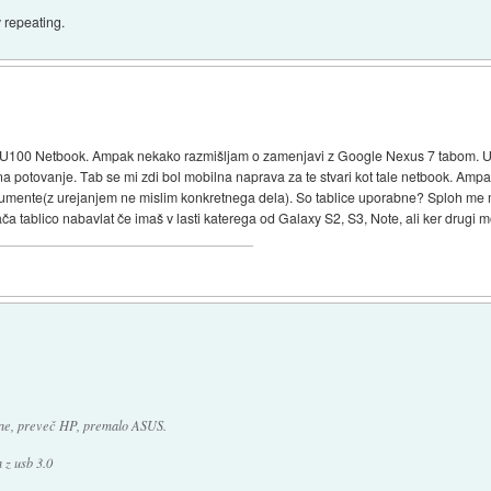
 repeating.
 U100 Netbook. Ampak nekako razmišljam o zamenjavi z Google Nexus 7 tabom. Ub
 potovanje. Tab se mi zdi bol mobilna naprava za te stvari kot tale netbook. Ampa
okumente(z urejanjem ne mislim konkretnega dela). So tablice uporabne? Sploh me 
ača tablico nabavlat če imaš v lasti katerega od Galaxy S2, S3, Note, ali ker drug
jine, preveč HP, premalo ASUS.
 z usb 3.0