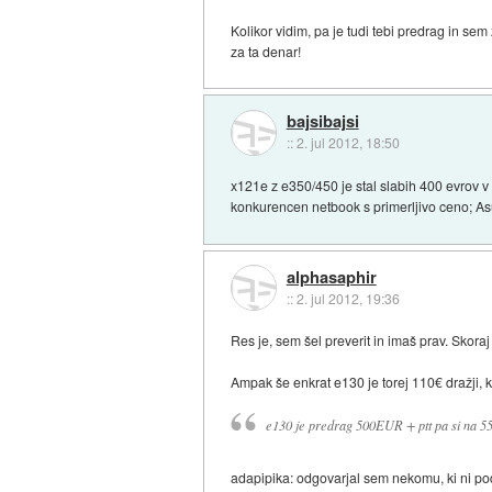
Kolikor vidim, pa je tudi tebi predrag in se
za ta denar!
bajsibajsi
::
2. jul 2012, 18:50
x121e z e350/450 je stal slabih 400 evrov v t
konkurencen netbook s primerljivo ceno; As
alphasaphir
::
2. jul 2012, 19:36
Res je, sem šel preverit in imaš prav. Skor
Ampak še enkrat e130 je torej 110€ dražji, 
e130 je predrag 500EUR + ptt pa si na 
adapipika: odgovarjal sem nekomu, ki ni po