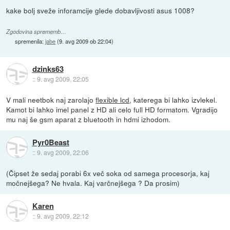
kake bolj sveže inforamcije glede dobavljivosti asus 1008?
Zgodovina sprememb…
spremenila:
jabe
(
9. avg 2009 ob 22:04
)
dzinks63
::
9. avg 2009, 22:05
V mali neetbok naj zarolajo
flexible lcd
, katerega bi lahko izvlekel.
Kamot bi lahko imel panel z HD ali celo full HD formatom. Vgradijo
mu naj še gsm aparat z bluetooth in hdmi izhodom.
Pyr0Beast
::
9. avg 2009, 22:06
(Čipset že sedaj porabi 6x več soka od samega procesorja, kaj
močnejšega? Ne hvala. Kaj varčnejšega ? Da prosim)
Karen
::
9. avg 2009, 22:12