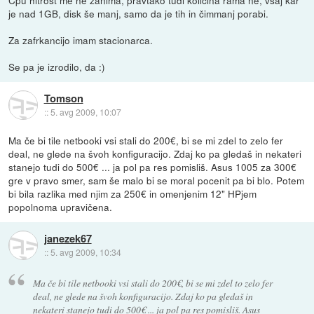
je nad 1GB, disk še manj, samo da je tih in čimmanj porabi.
Za zafrkancijo imam stacionarca.
Se pa je izrodilo, da :)
Tomson
::
5. avg 2009, 10:07
Ma če bi tile netbooki vsi stali do 200€, bi se mi zdel to zelo fer
deal, ne glede na švoh konfiguracijo. Zdaj ko pa gledaš in nekateri
stanejo tudi do 500€ ... ja pol pa res pomisliš. Asus 1005 za 300€
gre v pravo smer, sam še malo bi se moral pocenit pa bi blo. Potem
bi bila razlika med njim za 250€ in omenjenim 12" HPjem
popolnoma upravičena.
janezek67
::
5. avg 2009, 10:34
Ma če bi tile netbooki vsi stali do 200€, bi se mi zdel to zelo fer
deal, ne glede na švoh konfiguracijo. Zdaj ko pa gledaš in
nekateri stanejo tudi do 500€ ... ja pol pa res pomisliš. Asus