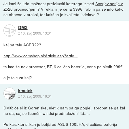
Je imel že kdo možnost preizkusiti katerega izmed
Acerjev serije z
Z520
procesorjem ? V reklami je cena 399€, rabim pa še info kako
se obnese v praksi, ter kakšna je kvaliteta izdelave ?
DMX
::
10. avg 2009, 13:01
kaj pa tale ACER???
http://www.comshop.si/Article.asp?artic...
ta ime že nov procesor, BT, 6 celično baterijo, cena pa sitnih 299€
a je tole za kaj?
kmetek
::
10. avg 2009, 16:01
DMX: če si iz Gorenjske, ulet k nam pa ga poglej, sprobat se ga žal
ne da, saj so licenčni windsi prednaloženi itd.....
Po karakteristikah je boljši od ASUS 1005HA, 6 celična baterija