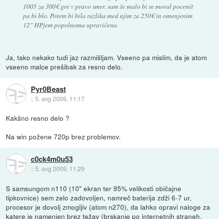
1005 za 300€ gre v pravo smer, sam še malo bi se moral pocenit
pa bi blo. Potem bi bila razlika med njim za 250€ in omenjenim
12" HPjem popolnoma upravičena.
Ja, tako nekako tudi jaz razmišljam. Vseeno pa mislim, da je atom
vseeno malce prešibak za resno delo.
Pyr0Beast
::
5. avg 2009, 11:17
Kakšno resno delo ?
Na win požene 720p brez problemov.
c0ck4m0u53
::
5. avg 2009, 11:29
S samsungom n110 (10" ekran ter 95% velikosti običajne
tipkovnice) sem zelo zadovoljen, namreč baterija zdži 6-7 ur,
procesor je dovolj zmogljiv (atom n270), da lahko opravi naloge za
katere je namenjen brez težav (brskanje po internetnih straneh,