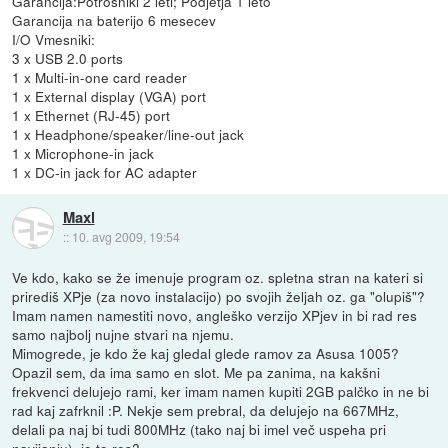
Garancija:Potrošniki 2 leti; Podjetja 1 leto
Garancija na baterijo 6 mesecev
I/O Vmesniki:
3 x USB 2.0 ports
1 x Multi-in-one card reader
1 x External display (VGA) port
1 x Ethernet (RJ-45) port
1 x Headphone/speaker/line-out jack
1 x Microphone-in jack
1 x DC-in jack for AC adapter
Maxl
::
10. avg 2009, 19:54
Ve kdo, kako se že imenuje program oz. spletna stran na kateri si
prirediš XPje (za novo instalacijo) po svojih željah oz. ga "olupiš"?
Imam namen namestiti novo, angleško verzijo XPjev in bi rad res
samo najbolj nujne stvari na njemu.
Mimogrede, je kdo že kaj gledal glede ramov za Asusa 1005?
Opazil sem, da ima samo en slot. Me pa zanima, na kakšni
frekvenci delujejo rami, ker imam namen kupiti 2GB palčko in ne bi
rad kaj zafrknil :P. Nekje sem prebral, da delujejo na 667MHz,
delali pa naj bi tudi 800MHz (tako naj bi imel več uspeha pri