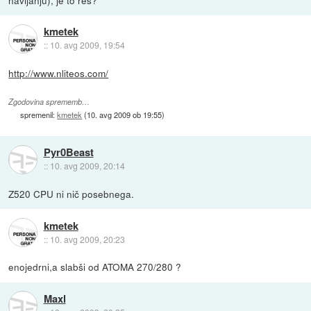
navijanju), je to res?
kmetek
::
10. avg 2009, 19:54
http://www.nliteos.com/
Zgodovina sprememb…
spremenil:
kmetek
(
10. avg 2009 ob 19:55
)
Pyr0Beast
::
10. avg 2009, 20:14
Z520 CPU ni nič posebnega.
kmetek
::
10. avg 2009, 20:23
enojedrni,a slabši od ATOMA 270/280 ?
Maxl