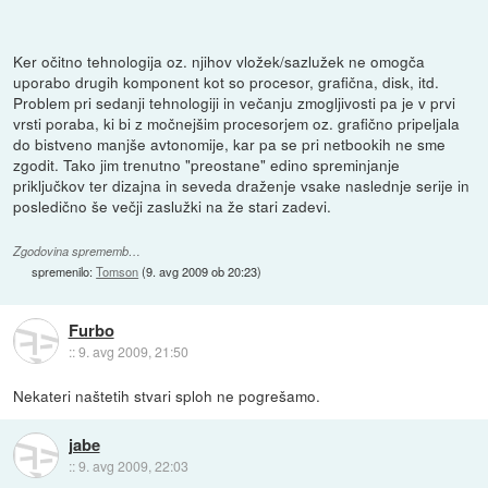
Ker očitno tehnologija oz. njihov vložek/sazlužek ne omogča
uporabo drugih komponent kot so procesor, grafična, disk, itd.
Problem pri sedanji tehnologiji in večanju zmogljivosti pa je v prvi
vrsti poraba, ki bi z močnejšim procesorjem oz. grafično pripeljala
do bistveno manjše avtonomije, kar pa se pri netbookih ne sme
zgodit. Tako jim trenutno "preostane" edino spreminjanje
priključkov ter dizajna in seveda draženje vsake naslednje serije in
posledično še večji zaslužki na že stari zadevi.
Zgodovina sprememb…
spremenilo:
Tomson
(
9. avg 2009 ob 20:23
)
Furbo
::
9. avg 2009, 21:50
Nekateri naštetih stvari sploh ne pogrešamo.
jabe
::
9. avg 2009, 22:03