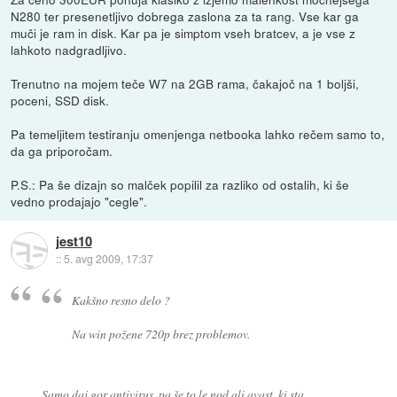
N280 ter presenetljivo dobrega zaslona za ta rang. Vse kar ga
muči je ram in disk. Kar pa je simptom vseh bratcev, a je vse z
lahkoto nadgradljivo.
Trenutno na mojem teče W7 na 2GB rama, čakajoč na 1 boljši,
poceni, SSD disk.
Pa temeljitem testiranju omenjenga netbooka lahko rečem samo to,
da ga priporočam.
P.S.: Pa še dizajn so malček popilil za razliko od ostalih, ki še
vedno prodajajo "cegle".
jest10
::
5. avg 2009, 17:37
Kakšno resno delo ?
Na win požene 720p brez problemov.
Samo daj gor antivirus, pa še to le nod ali avast, ki sta