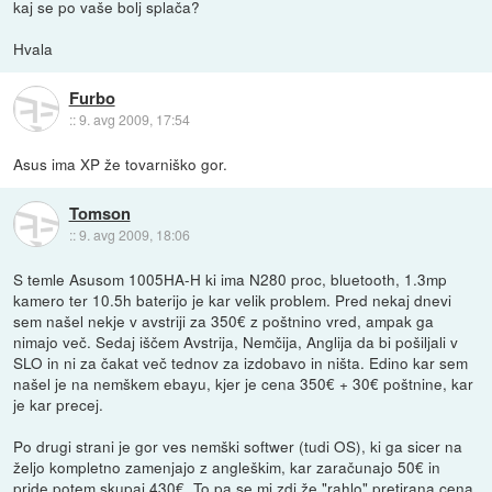
kaj se po vaše bolj splača?
Hvala
Furbo
::
9. avg 2009, 17:54
Asus ima XP že tovarniško gor.
Tomson
::
9. avg 2009, 18:06
S temle Asusom 1005HA-H ki ima N280 proc, bluetooth, 1.3mp
kamero ter 10.5h baterijo je kar velik problem. Pred nekaj dnevi
sem našel nekje v avstriji za 350€ z poštnino vred, ampak ga
nimajo več. Sedaj iščem Avstrija, Nemčija, Anglija da bi pošiljali v
SLO in ni za čakat več tednov za izdobavo in ništa. Edino kar sem
našel je na nemškem ebayu, kjer je cena 350€ + 30€ poštnine, kar
je kar precej.
Po drugi strani je gor ves nemški softwer (tudi OS), ki ga sicer na
željo kompletno zamenjajo z angleškim, kar zaračunajo 50€ in
pride potem skupaj 430€. To pa se mi zdi že "rahlo" pretirana cena