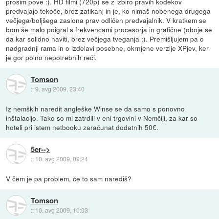
prosim pove :). HD filmi (720p) se z izbiro pravih kodekov
predvajajo tekoče, brez zatikanj in je, ko nimaš nobenega drugega
večjega/boljšega zaslona prav odličen predvajalnik. V kratkem se
bom še malo poigral s frekvencami procesorja in grafične (oboje se
da kar solidno naviti, brez večjega tveganja ;). Premišljujem pa o
nadgradnji rama in o izdelavi posebne, okrnjene verzije XPjev, ker
je gor polno nepotrebnih reči.
Tomson
::
9. avg 2009, 23:40
Iz nemških naredit angleške Winse se da samo s ponovno
inštalacijo. Tako so mi zatrdili v eni trgovini v Nemčiji, za kar so
hoteli pri istem netbooku zaračunat dodatnih 50€.
5er-->
::
10. avg 2009, 09:24
V čem je pa problem, če to sam narediš?
Tomson
::
10. avg 2009, 10:03