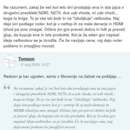
Ne razumem, zakaj že več kot leto dni prodajajo ena in ista jajca v
drugačni preobleki N280, N270, dva usb vhoda, tri usb vhodi...
koga to briga. To je vse isti šodr in ne "izboljšuje" netbooka. Naj
dajo ion podlago noter, kot je v nettop-ih za male denarje in HDMI
izhod pa smo zmagal. Očitno jim gre preveč dobro in folk je preveč
glup, da kupuje ene in iste produkte. Kot je že eden gor napisal
ideja netbookov se je izrodila. Če že navijajo cene, naj dajo noter
pošteno in zmogljivo novost.
Tomson
::
9. avg 2009, 19:27
Redcon je kar ugoden, samo v Slovenijo na žalost ne pošiljajo ...
Ne razumem, zakaj že več kot leto dni prodajajo ena in ista jajca
v drugačni preobleki N280, N270, dva usb vhoda, tri usb vhodi...
koga to briga. To je vse isti šodr in ne "izboljšuje" netbooka. Naj
dajo ion podlago noter, kot je v nettop-ih za male denarje in
HDMI izhod pa smo zmagal. Očitno jim gre preveč dobro in folk
je preveč glup, da kupuje ene in iste produkte. Kot je že eden gor
napisal ideja netbookov se je izrodila. Če že navijajo cene, naj
dajo noter pošteno in zmogljivo novost.