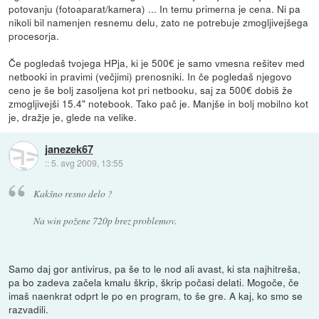
potovanju (fotoaparat/kamera) ... In temu primerna je cena. Ni pa
nikoli bil namenjen resnemu delu, zato ne potrebuje zmogljivejšega
procesorja.
Če pogledaš tvojega HPja, ki je 500€ je samo vmesna rešitev med
netbooki in pravimi (večjimi) prenosniki. In če pogledaš njegovo
ceno je še bolj zasoljena kot pri netbooku, saj za 500€ dobiš že
zmogljivejši 15.4" notebook. Tako pač je. Manjše in bolj mobilno kot
je, dražje je, glede na velike.
janezek67
::
5. avg 2009, 13:55
Kakšno resno delo ?
Na win požene 720p brez problemov.
Samo daj gor antivirus, pa še to le nod ali avast, ki sta najhitreša,
pa bo zadeva začela kmalu škrip, škrip počasi delati. Mogoče, če
imaš naenkrat odprt le po en program, to še gre. A kaj, ko smo se
razvadili.