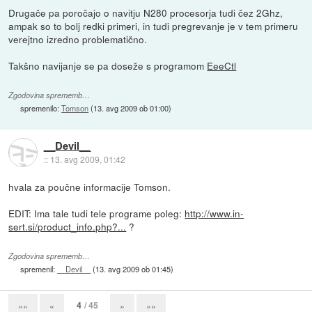
Drugače pa poročajo o navitju N280 procesorja tudi čez 2Ghz,
ampak so to bolj redki primeri, in tudi pregrevanje je v tem primeru
verejtno izredno problematično.
Takšno navijanje se pa doseže s programom
EeeCtl
Zgodovina sprememb…
spremenilo:
Tomson
(
13. avg 2009 ob 01:00
)
__Devil__
::
13. avg 2009, 01:42
hvala za poučne informacije Tomson.
EDIT: Ima tale tudi tele programe poleg:
http://www.in-
sert.si/product_info.php?...
?
Zgodovina sprememb…
spremenil:
__Devil__
(
13. avg 2009 ob 01:45
)
4
/ 45
««
«
»
»»