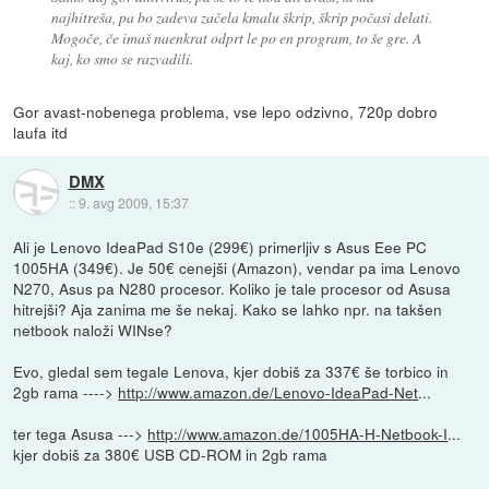
najhitreša, pa bo zadeva začela kmalu škrip, škrip počasi delati.
Mogoče, če imaš naenkrat odprt le po en program, to še gre. A
kaj, ko smo se razvadili.
Gor avast-nobenega problema, vse lepo odzivno, 720p dobro
laufa itd
DMX
::
9. avg 2009, 15:37
Ali je Lenovo IdeaPad S10e (299€) primerljiv s Asus Eee PC
1005HA (349€). Je 50€ cenejši (Amazon), vendar pa ima Lenovo
N270, Asus pa N280 procesor. Koliko je tale procesor od Asusa
hitrejši? Aja zanima me še nekaj. Kako se lahko npr. na takšen
netbook naloži WINse?
Evo, gledal sem tegale Lenova, kjer dobiš za 337€ še torbico in
2gb rama ---->
http://www.amazon.de/Lenovo-IdeaPad-Net
...
ter tega Asusa --->
http://www.amazon.de/1005HA-H-Netbook-I
...
kjer dobiš za 380€ USB CD-ROM in 2gb rama