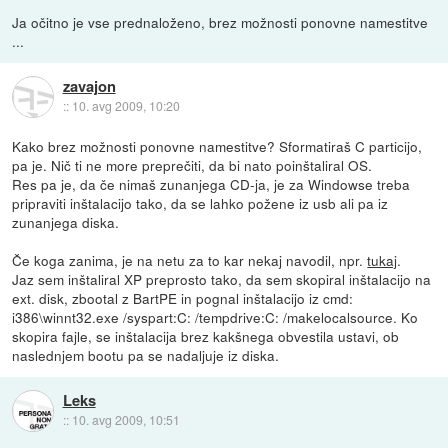
Ja očitno je vse prednaloženo, brez možnosti ponovne namestitve
...
zavajon
::
10. avg 2009, 10:20
Kako brez možnosti ponovne namestitve? Sformatiraš C particijo,
pa je. Nič ti ne more preprečiti, da bi nato poinštaliral OS.
Res pa je, da če nimaš zunanjega CD-ja, je za Windowse treba
pripraviti inštalacijo tako, da se lahko požene iz usb ali pa iz
zunanjega diska.
Če koga zanima, je na netu za to kar nekaj navodil, npr.
tukaj
.
Jaz sem inštaliral XP preprosto tako, da sem skopiral inštalacijo na
ext. disk, zbootal z BartPE in pognal inštalacijo iz cmd:
i386\winnt32.exe /syspart:C: /tempdrive:C: /makelocalsource. Ko
skopira fajle, se inštalacija brez kakšnega obvestila ustavi, ob
naslednjem bootu pa se nadaljuje iz diska.
Leks
::
10. avg 2009, 10:51