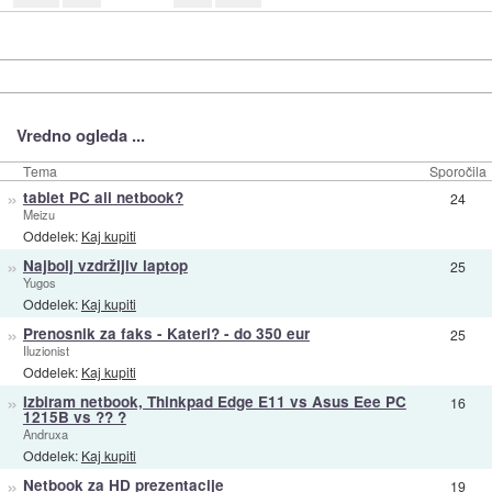
Vredno ogleda ...
Tema
Sporočila
»
tablet PC ali netbook?
24
Meizu
Oddelek:
Kaj kupiti
»
Najbolj vzdržljiv laptop
25
Yugos
Oddelek:
Kaj kupiti
»
Prenosnik za faks - Kateri? - do 350 eur
25
Iluzionist
Oddelek:
Kaj kupiti
»
Izbiram netbook, Thinkpad Edge E11 vs Asus Eee PC
16
1215B vs ?? ?
Andruxa
Oddelek:
Kaj kupiti
»
Netbook za HD prezentacije
19