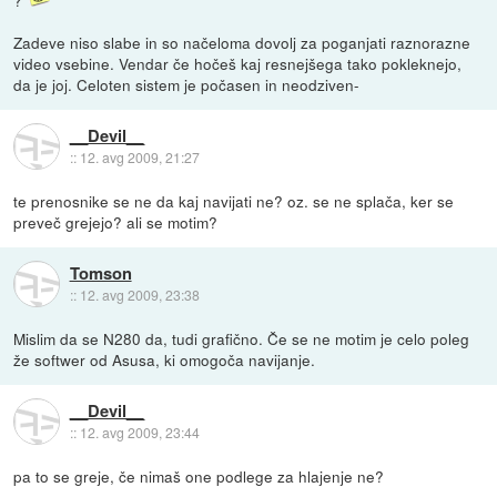
?
Zadeve niso slabe in so načeloma dovolj za poganjati raznorazne
video vsebine. Vendar če hočeš kaj resnejšega tako pokleknejo,
da je joj. Celoten sistem je počasen in neodziven-
__Devil__
::
12. avg 2009, 21:27
te prenosnike se ne da kaj navijati ne? oz. se ne splača, ker se
preveč grejejo? ali se motim?
Tomson
::
12. avg 2009, 23:38
Mislim da se N280 da, tudi grafično. Če se ne motim je celo poleg
že softwer od Asusa, ki omogoča navijanje.
__Devil__
::
12. avg 2009, 23:44
pa to se greje, če nimaš one podlege za hlajenje ne?