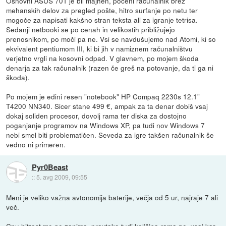
Osnovni ASUS 701 je bil majhen, poceni računalnik brez
mehanskih delov za pregled pošte, hitro surfanje po netu ter
mogoče za napisati kakšno stran teksta ali za igranje tetrisa.
Sedanji netbooki se po cenah in velikostih približujejo
prenosnikom, po moči pa ne. Vsi se navdušujemo nad Atomi, ki so
ekvivalent pentiumom III, ki bi jih v namiznem računalništvu
verjetno vrgli na kosovni odpad. V glavnem, po mojem škoda
denarja za tak računalnik (razen če greš na potovanje, da ti ga ni
škoda).
Po mojem je edini resen "notebook" HP Compaq 2230s 12.1"
T4200 NN340. Sicer stane 499 €, ampak za ta denar dobiš vsaj
dokaj soliden procesor, dovolj rama ter diska za dostojno
poganjanje programov na Windows XP, pa tudi nov Windows 7
nebi smel biti problematičen. Seveda za igre takšen računalnik še
vedno ni primeren.
Pyr0Beast
::
5. avg 2009, 09:55
Meni je veliko važna avtonomija baterije, večja od 5 ur, najraje 7 ali
več.
Cpu hitrost me ne zanima, pravtako tudi količina rama ne, vsaj kar