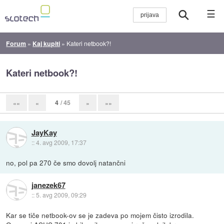
☰
Forum
»
Kaj kupiti
»
Kateri netbook?!
Kateri netbook?!
4
/ 45
««
«
»
»»
JayKay
::
4. avg 2009, 17:37
no, pol pa 270 če smo dovolj natančni
janezek67
::
5. avg 2009, 09:29
Kar se tiče netbook-ov se je zadeva po mojem čisto izrodila.