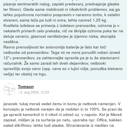
pisanje seminarskih nalog, zapiski predavanj, predvajanje glasbe
ter filmov). Glede same mobilnosti ni nikakršnih problemov, saj ga
lahko popolnoma normalno pospravim v naramno torbo, k ostalim
stvarem, sama teža pa tudi ni ovira, tehta namreč 1,25 kg.
Kvaliteta izdelave se primerja z izdelavo prenosnika, oziroma jo v
nekaterih primerih celo prekaša, nič ne škriplje oziroma poka ter ne
deluje ceneno, glasnost ventilatorjev je izjemno nizka, skorajda
neslišna.
Ravno prenosljivost ter avtonomija baterije je tisto kar loči
netbooke od prenosnikov. Tega mi ne more ponuditi noben izmed
12"+ prenosnikov, za zahtevnejše opravila pa je tu še stacionarni
računalnik. Že samo zaradi teh dveh dejavnikov, netbooki
opravičijo svojo ceno (opp. cene so v tujini nižje, ponudba bistveno
večja) ter obstoj na trgu.
Tomson
::
5. avg 2009, 12:33
janezek: tukaj moraš vedet čemu in komu je netbook namenjen. V
konceptu je netbook narejen da je mobilen in to 100%. Se pravi da
ga spraviš kamorkoli in ti nikoli ni odveč oz. v napoto. Kot je Mare4
zapisal, mišljen je za surfanje po netu, uporaba npr. Offica, kakšen
ogled slik/filmov, lahko tudi glasbe. Shranjevanje iz medijev na