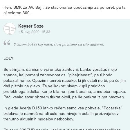
Heh, BMK za AV. Saj ti že stacionarca upočasnijo za ponoret, pa ta
ni celeron 300.
Keyser Soze
::
5. avg 2009, 15:33
S časom boš še kaj našel, sicer pa nismo vsi isto zahtevni.
LOL?
Se strinjam, da nismo vsi enako zahtevni. Lahko vprašaš moje
znance, kaj pomeni zahtevnost oz. "picajzlavost", pa ti bodo
pokazali name. Opazim namreč napake, ki jih ostali ne bi, pa če jim
daš pištolo na glavo. Že velikokrat nisem kupil praktično
prefektnega izdelka, ker je bila na njem banalna, a moteča napaka.
Pač, vsako stvar obrnem tirkrat okoli, pa še petkrat iz not navzven.
In glede Acerja D150 lahko rečem samo vse pohvale. "Pocarska"
izdelava je namreč na ali celo nad nivojem ostalih proizvajalcev
trenutno aktualnih modelov netbookov.
Za ceno 300EUR ponuja klasiko z izjemo malenkost močnejšega