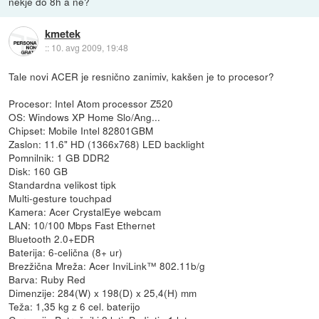
nekje do 8h a ne?
kmetek
::
10. avg 2009, 19:48
Tale novi ACER je resnično zanimiv, kakšen je to procesor?
Procesor: Intel Atom processor Z520
OS: Windows XP Home Slo/Ang...
Chipset: Mobile Intel 82801GBM
Zaslon: 11.6" HD (1366x768) LED backlight
Pomnilnik: 1 GB DDR2
Disk: 160 GB
Standardna velikost tipk
Multi-gesture touchpad
Kamera: Acer CrystalEye webcam
LAN: 10/100 Mbps Fast Ethernet
Bluetooth 2.0+EDR
Baterija: 6-celična (8+ ur)
Brezžična Mreža: Acer InviLink™ 802.11b/g
Barva: Ruby Red
Dimenzije: 284(W) x 198(D) x 25,4(H) mm
Teža: 1,35 kg z 6 cel. baterijo