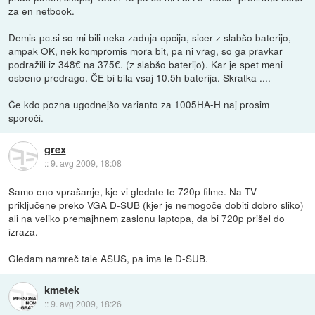
za en netbook.
Demis-pc.si so mi bili neka zadnja opcija, sicer z slabšo baterijo,
ampak OK, nek kompromis mora bit, pa ni vrag, so ga pravkar
podražili iz 348€ na 375€. (z slabšo baterijo). Kar je spet meni
osbeno predrago. ČE bi bila vsaj 10.5h baterija. Skratka ....
Če kdo pozna ugodnejšo varianto za 1005HA-H naj prosim
sporoči.
grex
::
9. avg 2009, 18:08
Samo eno vprašanje, kje vi gledate te 720p filme. Na TV
priključene preko VGA D-SUB (kjer je nemogoče dobiti dobro sliko)
ali na veliko premajhnem zaslonu laptopa, da bi 720p prišel do
izraza.
Gledam namreč tale ASUS, pa ima le D-SUB.
kmetek
::
9. avg 2009, 18:26