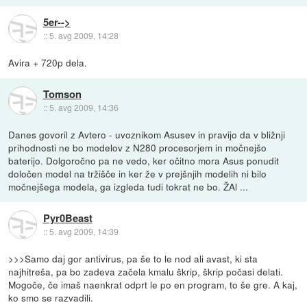
5er-->
::
5. avg 2009, 14:28
Avira + 720p dela.
Tomson
::
5. avg 2009, 14:36
Danes govoril z Avtero - uvoznikom Asusev in pravijo da v bližnji
prihodnosti ne bo modelov z N280 procesorjem in močnejšo
baterijo. Dolgoročno pa ne vedo, ker očitno mora Asus ponudit
določen model na tržišče in ker že v prejšnjih modelih ni bilo
močnejšega modela, ga izgleda tudi tokrat ne bo. ŽAl ...
Pyr0Beast
::
5. avg 2009, 14:39
>>>Samo daj gor antivirus, pa še to le nod ali avast, ki sta
najhitreša, pa bo zadeva začela kmalu škrip, škrip počasi delati.
Mogoče, če imaš naenkrat odprt le po en program, to še gre. A kaj,
ko smo se razvadili.