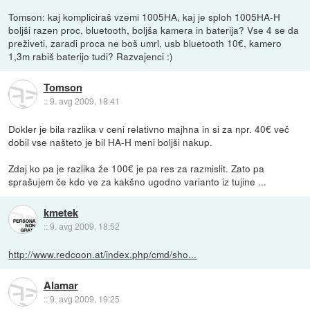
Tomson: kaj kompliciraš vzemi 1005HA, kaj je sploh 1005HA-H
boljši razen proc, bluetooth, boljša kamera in baterija? Vse 4 se da
preživeti, zaradi proca ne boš umrl, usb bluetooth 10€, kamero
1,3m rabiš baterijo tudi? Razvajenci :)
Tomson
::
9. avg 2009, 18:41
Dokler je bila razlika v ceni relativno majhna in si za npr. 40€ več
dobil vse našteto je bil HA-H meni boljši nakup.
Zdaj ko pa je razlika že 100€ je pa res za razmislit. Zato pa
sprašujem če kdo ve za kakšno ugodno varianto iz tujine ...
kmetek
::
9. avg 2009, 18:52
http://www.redcoon.at/index.php/cmd/sho...
Alamar
::
9. avg 2009, 19:25