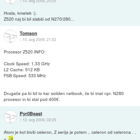
::
10. avg 2009, 20:25
Hvala, kmetek :).
Z520 naj bi bil slabši od N270/280...
Tomson
::
10. avg 2009, 21:52
Procesor Z520 INFO:
Clock Speed: 1.33 GHz
L2 Cache: 512 KB
FSB Speed: 533 MHz
Drugače pa bi bil to kar soliden netbook, če bi imel npr. N280
procesor in bi stal pod 400€.
Pyr0Beast
::
12. avg 2009, 02:25
Atom je kot bivši celeron, Z serija je potem .. celeron od celerona . .