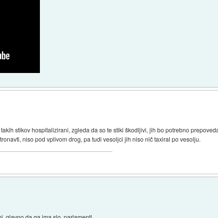
akih stikov hospitalizirani, zgleda da so te stiki škodljivi, jih bo potrebno prepoveda
tronavti, niso pod vplivom drog, pa tudi vesoljci jih niso nič taxiral po vesolju.
mi, glavno da ga ima slo. parlament!