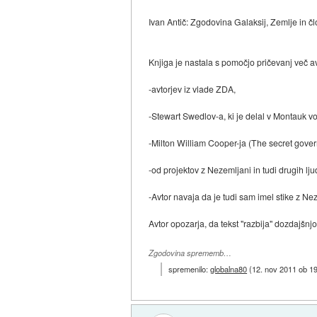
Ivan Antič: Zgodovina Galaksij, Zemlje in č
Knjiga je nastala s pomočjo pričevanj več a
-avtorjev iz vlade ZDA,
-Stewart Swedlov-a, ki je delal v Montauk vo
-Milton William Cooper-ja (The secret gover
-od projektov z Nezemljani in tudi drugih lju
-Avtor navaja da je tudi sam imel stike z Ne
Avtor opozarja, da tekst "razbija" dozdajšnjo
Zgodovina sprememb…
spremenilo:
globalna80
(
12. nov 2011 ob 1