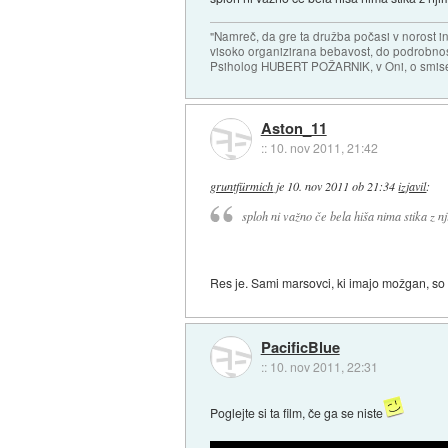
"Namreč, da gre ta družba počasi v norost i
visoko organizirana bebavost, do podrobnosti
Psiholog HUBERT POŽARNIK, v Oni, o smise
Aston_11
::
10. nov 2011, 21:42
gruntfürmich
je
10. nov 2011 ob 21:34
izjavil
:
sploh ni važno če bela hiša nima stika z n
Res je. Sami marsovci, ki imajo možgan, so
PacificBlue
::
10. nov 2011, 22:31
Poglejte si ta film, če ga se niste