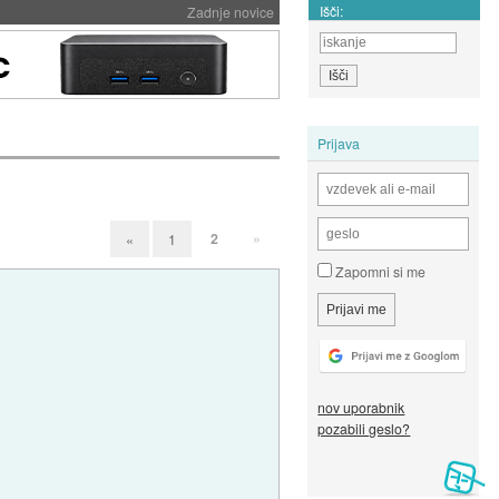
Išči:
Zadnje novice
Prijava
2
»
«
1
Zapomni si me
nov uporabnik
pozabili geslo?