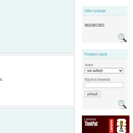
Hitre funkcije
seznam tem
Posebni izpisi
Avtor:
Ključna beseda:
t.