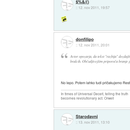
$%&/()
::
12. nov 2011, 19:57
donfilipo
::
12. nov 2011, 20:01
Avtor opozarja, da tekst "razbija" dozdajš
bralcih. Občutljivejšim priporoča branje p
No lepo. Potem lahko tudi pričakujemo Restr
In times of Universal Deceit, telling the truth
becomes revolutionary act. Orwell
Starodavni
::
13. nov 2011, 13:10