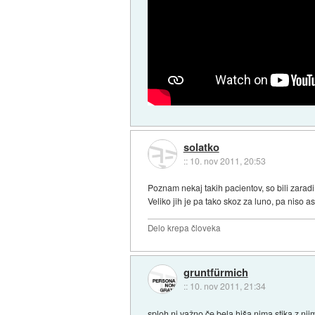
solatko
::
10. nov 2011, 20:53
Poznam nekaj takih pacientov, so bili zaradi t
Veliko jih je pa tako skoz za luno, pa niso as
Delo krepa človeka
gruntfürmich
::
10. nov 2011, 21:34
sploh ni važno če bela hiša nima stika z nji