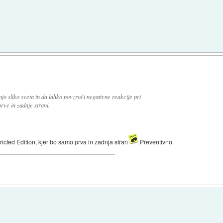
njo sliko sveta in da lahko povzroči negativne reakcije pri
rve in zadnje strani.
icted Edition, kjer bo samo prva in zadnja stran
Preventivno.