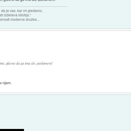
n da je vse, kar mi gledamo,
 izdelana idiotija."
lnosti moderne družbe...
jimi, glavno da ga ima slo. parlament!
 v njem.