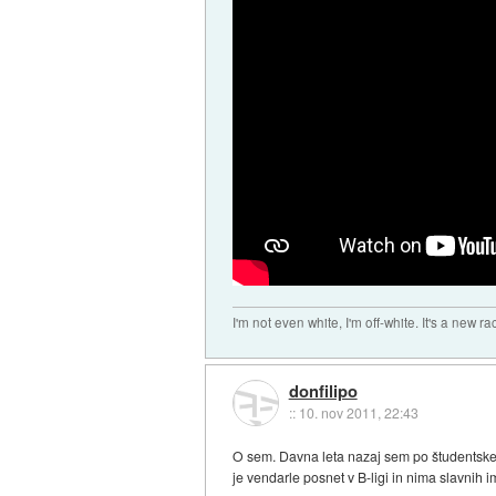
I'm not even white, I'm off-white. It's a new ra
donfilipo
::
10. nov 2011, 22:43
O sem. Davna leta nazaj sem po študentskem 
je vendarle posnet v B-ligi in nima slavnih 