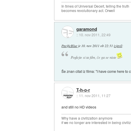
In times of Universal Deceit, telling the truth
becomes revolutionary act. Orwell
garamond
::
10. nov 2011, 22:49
PacificBlue
je
10. nov 2011 ob 22:31
izjavil
:
Poglejte si ta film, če ga se niste
Še znan citat iz filma: "I have come here to
T-h-o-r
::
11. nov 2011, 11:27
and still no HD videos
Why have a civilization anymore
if we no longer are interested in being civili