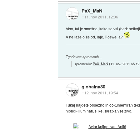
PaX_MaN
::
11. nov 2011, 12:06
Also, ful je smešno, kako so vsi (beri: beliv
A ne lažejo že od, lajk, Roswella?
Zgodovina sprememb…
spremenilo:
PaX_MaN
(
11. nov 2011 ob 12
globalna80
::
12. nov 2011, 19:54
Tukaj najdete obsežno in dokumentiran tekst 
hibridi-Illuminati, slike, skratka vse živo.