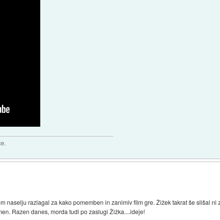
ce.
naselju razlagal za kako pomemben in zanimiv film gre. Žižek takrat še slišal ni za
imen. Razen danes, morda tudi po zaslugi Žižka....ideje!