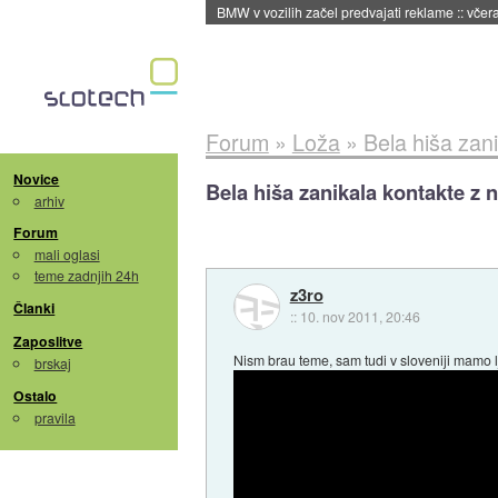
BMW v vozilih začel predvajati reklame
::
včera
Forum
»
Loža
»
Bela hiša zan
Novice
Bela hiša zanikala kontakte z 
arhiv
Forum
mali oglasi
teme zadnjih 24h
z3ro
Članki
::
10. nov 2011, 20:46
Zaposlitve
Nism brau teme, sam tudi v sloveniji mamo lj
brskaj
Ostalo
pravila