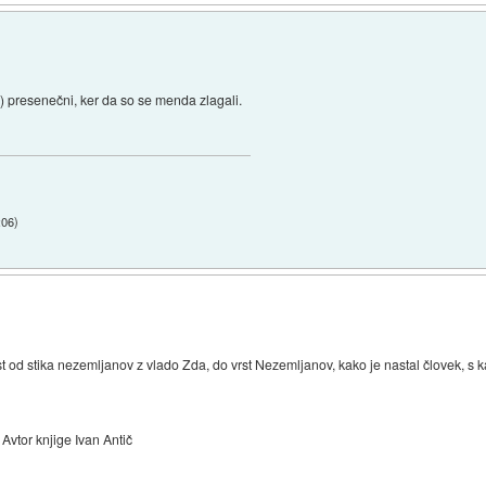
rji) presenečni, ker da so se menda zlagali.
:06
)
od stika nezemljanov z vlado Zda, do vrst Nezemljanov, kako je nastal človek, s kat
Avtor knjige Ivan Antič