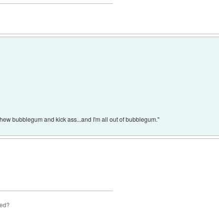
 chew bubblegum and kick ass...and I'm all out of bubblegum."
zed?