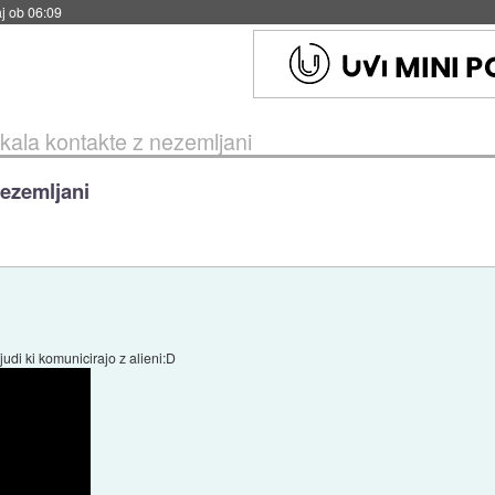
j ob 06:09
ikala kontakte z nezemljani
nezemljani
udi ki komunicirajo z alieni:D