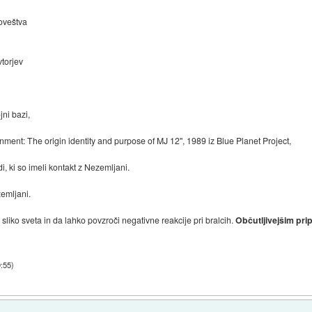
loveštva
vtorjev
jni bazi,
nment: The origin identity and purpose of MJ 12", 1989 iz Blue Planet Project,
di, ki so imeli kontakt z Nezemljani.
zemljani.
 sliko sveta in da lahko povzroči negativne reakcije pri bralcih.
Občutljivejšim pri
9:55
)