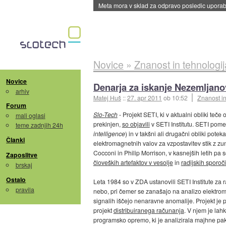
Meta mora v sklad za odpravo posledic uporabe
Novice
»
Znanost in tehnologij
Novice
Denarja za iskanje Nezemljanov
arhiv
Matej Huš
::
27. apr 2011
ob 10:52
Znanost in
Forum
Slo-Tech
- Projekt SETI, ki v aktualni obliki teč
mali oglasi
prekinjen,
so objavili
v SETI Institutu. SETI pome
teme zadnjih 24h
intelligence
) in v takšni ali drugačni obliki poteka
Članki
elektromagnetnih valov za vzpostavitev stik z zun
Cocconi in Philip Morrison, v kasnejših letih pa
Zaposlitve
človeških artefaktov v vesolje
in
radijskih sporoči
brskaj
Ostalo
Leta 1984 so v ZDA ustanovili SETI Institute za r
pravila
nebo, pri čemer se zanašajo na analizo elektromag
signalih iščejo nenaravne anomalije. Projekt je p
projekt
distribuiranega računanja
. V njem je lah
programsko opremo, ki je analizirala majhne pak