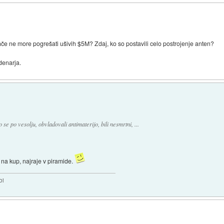
ihče ne more pogrešati ušivih $5M? Zdaj, ko so postavili celo postrojenje anten?
denarja.
so se po vesolju, obvladovali antimaterijo, bili nesmrtni, ...
le na kup, najraje v piramide.
bi