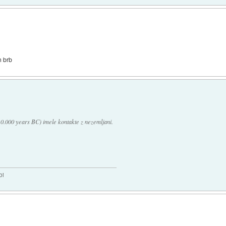
n brb
10.000 years BC) imele kontakte z nezemljani.
bi