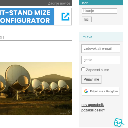
Išči:
Zadnje novice
en
Prijava
Zapomni si me
nov uporabnik
pozabili geslo?