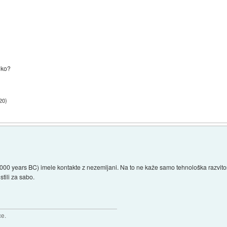
olko?
:20
)
000 years BC) imele kontakte z nezemljani. Na to ne kaže samo tehnološka razvitost 
stili za sabo.
ce.