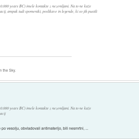
10.000 years BC) imele kontakte z nezemljani. Na to ne kaže
acij, ampak tudi spomeniki, poslikave in legende, ki so jih pustili
 the Sky.
10.000 years BC) imele kontakte z nezemljani. Na to ne kaže
acij
se po vesolju, obvladovali antimaterijo, bili nesmrtni, ...