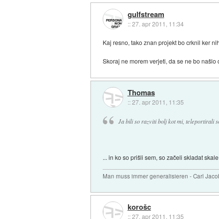
gulfstream
::
27. apr 2011, 11:34
Kaj resno, tako znan projekt bo crknil ker n
Skoraj ne morem verjeti, da se ne bo našlo 
Thomas
::
27. apr 2011, 11:35
Ja bili so razviti bolj kot mi, teleportirali 
... in ko so prišli sem, so začeli skladat ska
Man muss immer generalisieren - Carl Jaco
korošc
::
27. apr 2011, 11:35