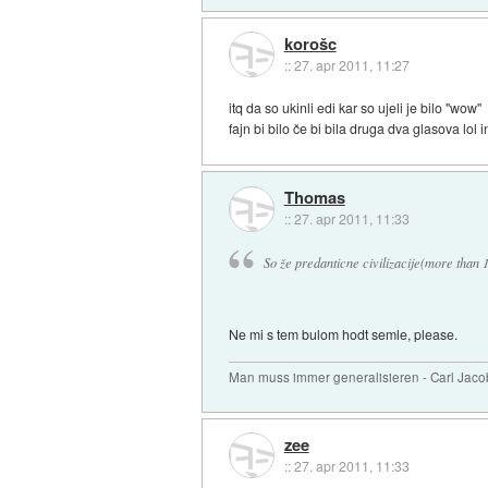
korošc
::
27. apr 2011, 11:27
itq da so ukinli edi kar so ujeli je bilo ''wow''
fajn bi bilo če bi bila druga dva glasova lol i
Thomas
::
27. apr 2011, 11:33
So že predanticne civilizacije(more than 
Ne mi s tem bulom hodt semle, please.
Man muss immer generalisieren - Carl Jaco
zee
::
27. apr 2011, 11:33