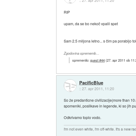
::
27. apr 2011, 11:20
RIP
upam, da se bo nekoč vpalil spet
Sam 2.5 miljona letno... s čim pa porabijo t
Zgodovina sprememb…
spremenilo:
guest #44
(
27. apr 2011 ob 11
PacificBlue
::
27. apr 2011, 11:20
So že predanticne civilizacije(more than 10.
spomeniki, poslikave in legende, ki so jih pu
Odkrivamo toplo vodo.
I'm not even white, I'm off-white. It's a new ra