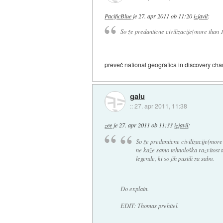
PacificBlue
je
27. apr 2011 ob 11:20
izjavil
:
So že predanticne civilizacije(more than 
preveč national geografica in discovery cha
galu
::
27. apr 2011, 11:38
zee
je
27. apr 2011 ob 11:33
izjavil
:
So že predanticne civilizacije(more
ne kaže samo tehnološka razvitost t
legende, ki so jih pustili za sabo.
Do explain.
EDIT: Thomas prehitel.