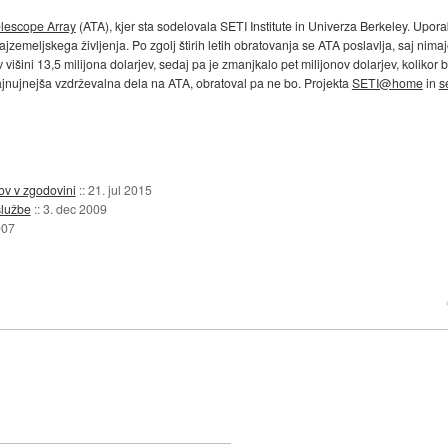
elescope Array
(ATA), kjer sta sodelovala SETI Institute in Univerza Berkeley. Uporab
unajzemeljskega življenja. Po zgolj štirih letih obratovanja se ATA poslavlja, saj ni
višini 13,5 milijona dolarjev, sedaj pa je zmanjkalo pet milijonov dolarjev, kolikor 
 najnujnejša vzdrževalna dela na ATA, obratoval pa ne bo. Projekta
SETI@home
in
s
ov v zgodovini
::
21. jul 2015
službe
::
3. dec 2009
007