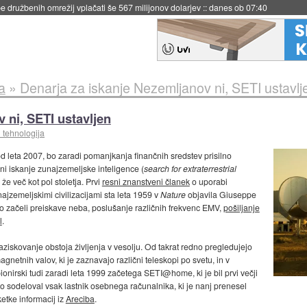
 družbenih omrežij vplačati še 567 milijonov dolarjev
::
danes ob 07:40
a
»
Denarja za iskanje Nezemljanov ni, SETI ustavlj
 ni, SETI ustavljen
 tehnologija
e od leta 2007, bo zaradi pomanjkanja finančnih sredstev prisilno
ni iskanje zunajzemeljske inteligence (
search for extraterrestrial
 že več kot pol stoletja. Prvi
resni znanstveni članek
o uporabi
ajzemeljskimi civilizacijami sta leta 1959 v
Nature
objavila Giuseppe
 so začeli preiskave neba, poslušanje različnih frekvenc EMV,
pošiljanje
l
.
aziskovanje obstoja življenja v vesolju. Od takrat redno pregledujejo
netnih valov, ki je zaznavajo različni teleskopi po svetu, in v
ionirski tudi zaradi leta 1999 začetega SETI@home, ki je bil prvi večji
ko sodeloval vsak lastnik osebnega računalnika, ki je nanj prenesel
etke informacij iz
Areciba
.