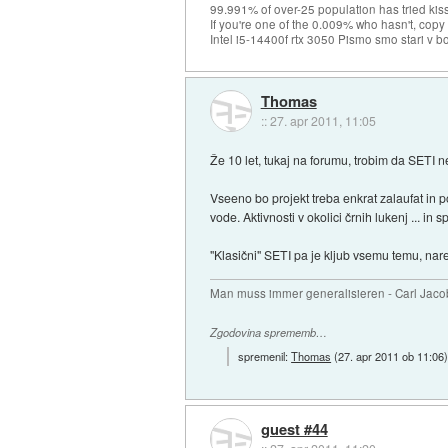
99.991% of over-25 population has tried kis
If you're one of the 0.009% who hasn't, copy 
Intel i5-14400f rtx 3050 Pismo smo stari v b
Thomas
::
27. apr 2011, 11:05
Že 10 let, tukaj na forumu, trobim da SETI ne
Vseeno bo projekt treba enkrat zalaufat in po
vode. Aktivnosti v okolici črnih lukenj ... in 
"Klasični" SETI pa je kljub vsemu temu, nar
Man muss immer generalisieren - Carl Jaco
Zgodovina sprememb…
spremenil:
Thomas
(
27. apr 2011 ob 11:06
guest #44