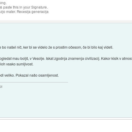
sing.
& paste this in your Signature.
ozjo mater. Recesija generacija
 bo našel nič, ker bi se videlo že s prostim očesom, če bi bilo kaj videti.
gledat mau boljš, v Vesolje. Iskat zgodnja znamenja civilizacij. Kakor kisik v atmosfe
sploh vsako sumljivost.
edl veliko. Pokazal našo osamljenost.
bi
)