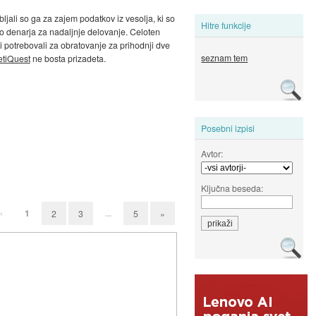
ljali so ga za zajem podatkov iz vesolja, ki so
Hitre funkcije
majo denarja za nadaljnje delovanje. Celoten
bi potrebovali za obratovanje za prihodnji dve
seznam tem
etiQuest
ne bosta prizadeta.
Posebni izpisi
Avtor:
Ključna beseda:
«
1
...
2
3
5
»