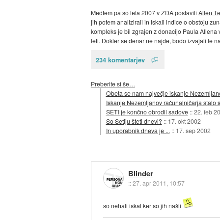
Medtem pa so leta 2007 v ZDA postavili
Allen T
jih potem analizirali in iskali indice o obstoju z
kompleks je bil zgrajen z donacijo Paula Allena v 
leti. Dokler se denar ne najde, bodo izvajali le
234 komentarjev
Preberite si še…
Obeta se nam največje iskanje Nezemljan
Iskanje Nezemljanov računalničarja stalo 
SETI je končno obrodil sadove
::
22. feb 2
So Setiju šteti dnevi?
::
17. okt 2002
In uporabnik dneva je ...
::
17. sep 2002
Blinder
::
27. apr 2011, 10:57
so nehali iskat ker so jih našli