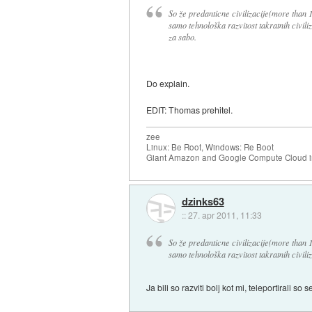
So že predanticne civilizacije(more than 
samo tehnološka razvitost takratnih civiliz
za sabo.
Do explain.
EDIT: Thomas prehitel.
zee
Linux: Be Root, Windows: Re Boot
Giant Amazon and Google Compute Cloud in
dzinks63
::
27. apr 2011, 11:33
So že predanticne civilizacije(more than 
samo tehnološka razvitost takratnih civiliz
Ja bili so razviti bolj kot mi, teleportirali so 