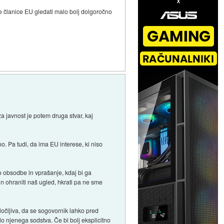
 članice EU gledati malo bolj dolgoročno
a javnost je potem druga stvar, kaj
o. Pa tudi, da ima EU interese, ki niso
vo obsodbe in vprašanje, kdaj bi ga
 in ohraniti naš ugled, hkrati pa ne sme
ločljiva, da se sogovornik lahko pred
elo njenega sodstva. Če bi bolj eksplicitno