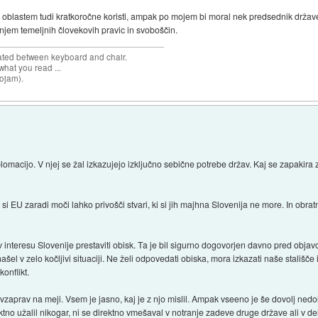
oblastem tudi kratkoročne koristi, ampak po mojem bi moral nek predsednik države
njem temeljnih človekovih pravic in svoboščin.
cated between keyboard and chair.
hat you read ...
sojam).
omacijo. V njej se žal izkazujejo izključno sebične potrebe držav. Kaj se zapakira z
 EU zaradi moči lahko privošči stvari, ki si jih majhna Slovenija ne more. In obratn
v interesu Slovenije prestaviti obisk. Ta je bil sigurno dogovorjen davno pred obja
našel v zelo kočljivi situaciji. Ne želi odpovedati obiska, mora izkazati naše stališče
konflikt.
vzaprav na meji. Vsem je jasno, kaj je z njo mislil. Ampak vseeno je še dovolj nedo
rektno užalil nikogar, ni se direktno vmešaval v notranje zadeve druge države ali v d