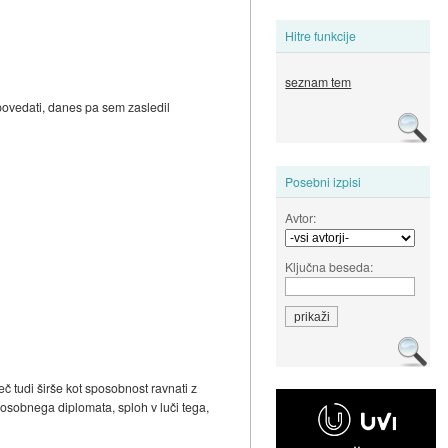
Hitre funkcije
seznam tem
dpovedati, danes pa sem zasledil
Posebni izpisi
Avtor:
Ključna beseda:
 tudi širše kot sposobnost ravnati z
posobnega diplomata, sploh v luči tega,