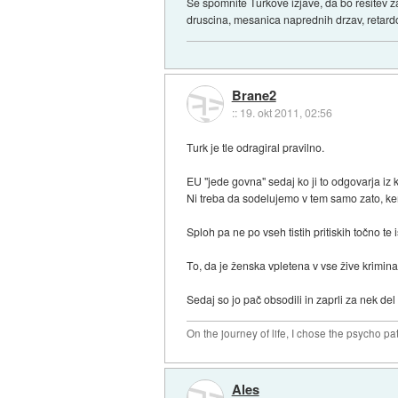
Se spomnite Turkove izjave, da bo resitev z
druscina, mesanica naprednih drzav, retardo
Brane2
::
19. okt 2011, 02:56
Turk je tle odragiral pravilno.
EU "jede govna" sedaj ko ji to odgovarja iz 
Ni treba da sodelujemo v tem samo zato, ker 
Sploh pa ne po vseh tistih pritiskih točno t
To, da je ženska vpletena v vse žive krimin
Sedaj so jo pač obsodili in zaprli za nek del
On the journey of life, I chose the psycho pa
Ales