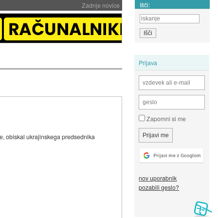
Išči:
Zadnje novice
Prijava
Zapomni si me
e, obiskal ukrajinskega predsednika
nov uporabnik
pozabili geslo?