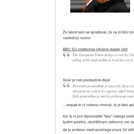
Že takrat sem se spraševal, če ne bi bilo m
naslednjo novico
BBC: EU postpones Ukraine leader visit
The European Union delays a visit by Ukr
jailing of his main political rival last week.
Sicer je naš predsednik dejal:
Slovenski predsednik je opozoril, da je p
obsojena na sedem let zapora, odprl nekaj
Zelo pomembno je načelo poštenega sojenja,
... ampak to ni nobeno mnenje, to je tako sp
Ker to ni prvi diplomatski "kiks" našega pr
ljudmi spretno, okoliščinam ustrezno) me za
da je profesor mednarodnega prava, bil akt