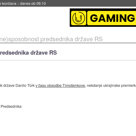
s ob 06:09
(ne)sposobnost predsednika države RS
redsednika države RS
ik države Danilo Türk
v času obsodbe Timošenkove
, nekdanje ukrajinske premierk
Predsednika