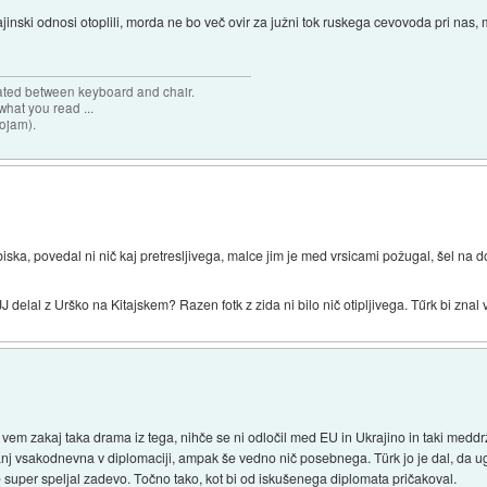
ajinski odnosi otoplili, morda ne bo več ovir za južni tok ruskega cevovoda pri nas,
cated between keyboard and chair.
hat you read ...
sojam).
 obiska, povedal ni nič kaj pretresljivega, malce jim je med vrsicami požugal, šel na d
JJ delal z Urško na Kitajskem? Razen fotk z zida ni bilo nič otipljivega. Tűrk bi znal
em zakaj taka drama iz tega, nihče se ni odločil med EU in Ukrajino in taki meddr
manj vsakodnevna v diplomaciji, ampak še vedno nič posebnega. Türk jo je dal, da u
e super speljal zadevo. Točno tako, kot bi od iskušenega diplomata pričakoval.