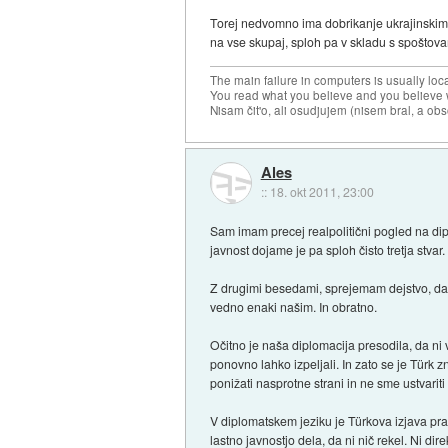
Torej nedvomno ima dobrikanje ukrajinskim 
na vse skupaj, sploh pa v skladu s spoštova
The main failure in computers is usually lo
You read what you believe and you believe w
Nisam čit'o, ali osudjujem (nisem bral, a ob
Ales
::
18. okt 2011, 23:00
Sam imam precej realpolitični pogled na dipl
javnost dojame je pa sploh čisto tretja stvar.
Z drugimi besedami, sprejemam dejstvo, da si
vedno enaki našim. In obratno.
Očitno je naša diplomacija presodila, da ni 
ponovno lahko izpeljali. In zato se je Türk z
ponižati nasprotne strani in ne sme ustvariti 
V diplomatskem jeziku je Türkova izjava pra
lastno javnostjo dela, da ni nič rekel. Ni di