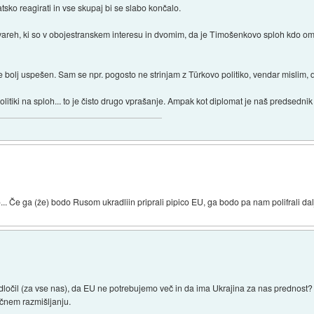
sko reagirati in vse skupaj bi se slabo končalo.
stvareh, ki so v obojestranskem interesu in dvomim, da je Timošenkovo sploh kdo ome
e bolj uspešen. Sam se npr. pogosto ne strinjam z Türkovo politiko, vendar mislim, 
 politiki na sploh... to je čisto drugo vprašanje. Ampak kot diplomat je naš predsedni
... Če ga (že) bodo Rusom ukradliin priprali pipico EU, ga bodo pa nam polifrali dalj
dločil (za vse nas), da EU ne potrebujemo več in da ima Ukrajina za nas prednost? 
očnem razmišljanju.