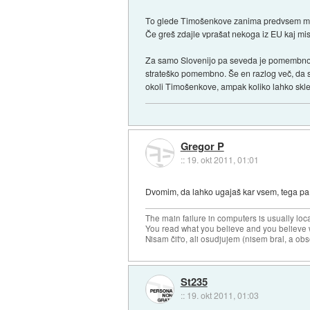
To glede Timošenkove zanima predvsem medije
Če greš zdajle vprašat nekoga iz EU kaj misl
Za samo Slovenijo pa seveda je pomembno, d
strateško pomembno. Še en razlog več, da se 
okoli Timošenkove, ampak koliko lahko skl
Gregor P
::
19. okt 2011, 01:01
Dvomim, da lahko ugajaš kar vsem, tega pa
The main failure in computers is usually lo
You read what you believe and you believe w
Nisam čit'o, ali osudjujem (nisem bral, a ob
St235
::
19. okt 2011, 01:03