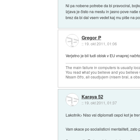
Ni pa nobene potrebe da bi pravociral, bojko
Izjava je čisto na mestu in jasno pove naše 
brez da bi dal vsem vedet kaj mu piše na po
Gregor P
::
19. okt 2011, 01:06
Verjetno je bil tudi obisk v EU vnaprej načrt
The main failure in computers is usually lo
You read what you believe and you believe w
Nisam čit'o, ali osudjujem (nisem bral, a ob
Karaya 52
::
19. okt 2011, 01:37
Lakotnik> Niso vsi diplomati cepci kot je tr
Vam skace po socialisticni mentaliteti, zato