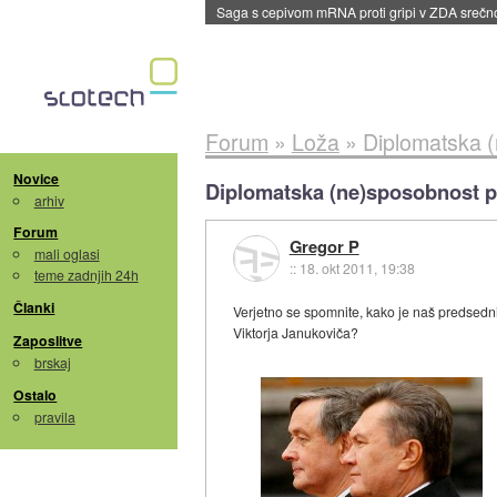
BMW v vozilih začel predvajati reklame
::
dane
Forum
»
Loža
»
Diplomatska 
Novice
Diplomatska (ne)sposobnost p
arhiv
Forum
Gregor P
mali oglasi
::
18. okt 2011, 19:38
teme zadnjih 24h
Članki
Verjetno se spomnite, kako je naš predsedn
Viktorja Janukoviča?
Zaposlitve
brskaj
Ostalo
pravila