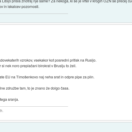
a Libijo prisla znotraj nje same? Za nekoga, ki se je vrtel v krogih OZN se precej 
v in iskalcev pozornosti.
kdovekaterih vzrokov, vsekakor kot posredni pritisk na Rusijo.
si nek noro preplačani birokrat v Bruslju to želi.
e iste EU na Timošenkovo naj neha srat in odpre pipe za plin.
alne združbe tam, to je znano že dolgo časa.
 tega sranja.
th.