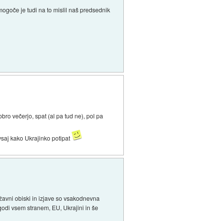
 mogoče je tudi na to mislil naš predsednik
obro večerjo, spat (al pa tud ne), pol pa
 vsaj kako Ukrajinko potipat
žavni obiski in izjave so vsakodnevna
godi vsem stranem, EU, Ukrajini in še