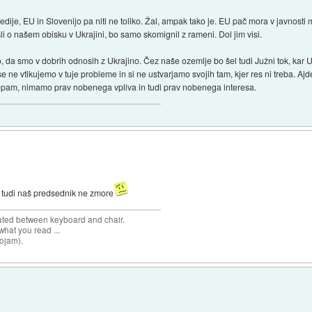
, EU in Slovenijo pa niti ne toliko. Žal, ampak tako je. EU pač mora v javnosti mal
i o našem obisku v Ukrajini, bo samo skomignil z rameni. Dol jim visi.
a smo v dobrih odnosih z Ukrajino. Čez naše ozemlje bo šel tudi Južni tok, kar U
ne vtikujemo v tuje probleme in si ne ustvarjamo svojih tam, kjer res ni treba. Ajde
epam, nimamo prav nobenega vpliva in tudi prav nobenega interesa.
 tudi naš predsednik ne zmore
cated between keyboard and chair.
hat you read ...
sojam).