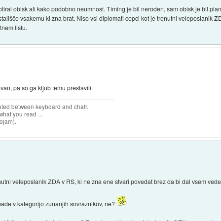
tiral obisk ali kako podobno neumnost. Timing je bil neroden, sam obisk je bil plan
stališče vsakemu ki zna brat. Niso vsi diplomati cepci kot je trenutni veleposlanik 
tnem listu.
ovan, pa so ga kljub temu prestavili.
cated between keyboard and chair.
hat you read ...
sojam).
enutni veleposlanik ZDA v RS, ki ne zna ene stvari povedat brez da bi dal vsem vede
 pade v kategorijo zunanjih sovraznikov, ne?