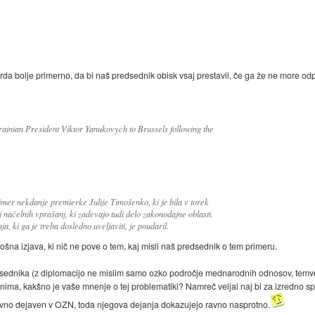
orda bolje primerno, da bi naš predsednik obisk vsaj prestavil, če ga že ne more o
ainian President Viktor Yanukovych to Brussels following the
rimer nekdanje premierke Julije Timošenko, ki je bila v torek
 načelnih vprašanj, ki zadevajo tudi delo zakonodajne oblasti.
 ki ga je treba dosledno uveljaviti, je poudaril.
lošna izjava, ki nič ne pove o tem, kaj misli naš predsednik o tem primeru.
edsednika (z diplomacijo ne mislim samo ozko področje mednarodnih odnosov, temveč
nima, kakšno je vaše mnenje o tej problematiki? Namreč veljal naj bi za izredno s
ivno dejaven v OZN, toda njegova dejanja dokazujejo ravno nasprotno.