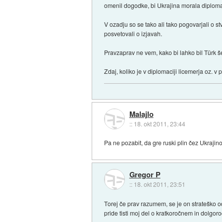
omenil dogodke, bi Ukrajina morala diplomat
V ozadju so se tako ali tako pogovarjali o 
posvetovali o izjavah.
Pravzaprav ne vem, kako bi lahko bil Türk š
Zdaj, koliko je v diplomaciji licemerja oz. v
Malajlo
::
18. okt 2011, 23:44
Pa ne pozabit, da gre ruski plin čez Ukrajino
Gregor P
::
18. okt 2011, 23:51
Torej če prav razumem, se je on strateško o
pride tisti moj del o kratkoročnem in dolgor