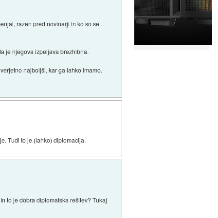
njal, razen pred novinarji in ko so se
da je njegova izpeljava brezhibna.
k verjetno najboljši, kar ga lahko imamo.
e. Tudi to je (lahko) diplomacija.
In to je dobra diplomatska rešitev? Tukaj