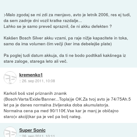
>Malo zgodaj se mi zdi za menjavo, avto je letnik 2006, res ej tudi,
da sem zadnje dni vozil kratke razdalje...
Lahko se je samo preveč spraznil, če ni akku defekten ?
Kakšen Bosch Silver akku vzami, pa raje nižje kapacitete in toka,
samo da ima volumen čim večji (ker ima debelejše plate)
Pa poglej tudi datum akkuja, da ti ne bodo podtikali kakšnega iz
stare zaloge, starega leto ali več.
kremenko1
::
26. sep 2011, 10:08
Karkoli boš vzel priznanih znamk
(Bosch/Varta/Exide/Banner...Topla)je OK.Za tvoj avto je 74/75Ah.5
let pa je danes normalna življenska doba akumulatorja.
Normalna cena pa med 90/110€.Vse kar je manj je običajno
staro(v akciji)kar pa je več pa bolj nateg.
Super Sonic
::
26. sep 2011, 10:11