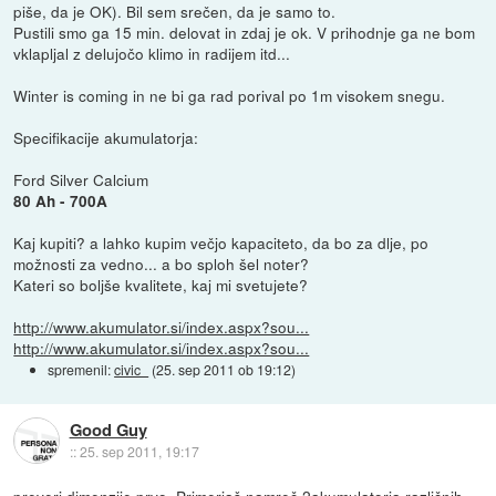
piše, da je OK). Bil sem srečen, da je samo to.
Pustili smo ga 15 min. delovat in zdaj je ok. V prihodnje ga ne bom
vklapljal z delujočo klimo in radijem itd...
Winter is coming in ne bi ga rad porival po 1m visokem snegu.
Specifikacije akumulatorja:
Ford Silver Calcium
80 Ah - 700A
Kaj kupiti? a lahko kupim večjo kapaciteto, da bo za dlje, po
možnosti za vedno... a bo sploh šel noter?
Kateri so boljše kvalitete, kaj mi svetujete?
http://www.akumulator.si/index.aspx?sou...
http://www.akumulator.si/index.aspx?sou...
spremenil:
civic_
(
25. sep 2011 ob 19:12
)
Good Guy
::
25. sep 2011, 19:17
preveri dimenzije prvo. Primerjaš namreč 2akumulatorja različnih