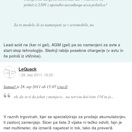
polnit iz 230V z uporabo navadnega accu polnilca?
Za te modele, ki so namenjeni za v avtomobile, ne.
Lead-acid ne (kar ni gel), AGM (gel) pa so namenjeni za avte s
start-stop tehnologijo. Slednji rabijo posebne chargerje (v avtu in
če polniš iz vtičnice).
LeQuack
::
28. sep 2011, 16:25
Samuel
je
28. sep 2011 ob 15:07
izjavil
:
eh, da se ti da jebat z menjavo... na servisu daš tiste 15€ in je...
V raznih trgovinah, kjer se specializirajo za prodajo akumulatorjev,
ti zastonj zamenjajo. Sicer pa tiste 3 vijake ni težko odviti, fajn je
met multimeter, da izmeriš napetost in tok, tako da preveriš