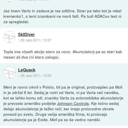
Jaz imam Varto in zadeva je res odlična. Sicer pa tako kot je rekel
kremenko1, s temi znamkami ne morš falit. Pa tudi ADACov test ni
za spregledat.
SkIDiver
::
26. sep 2011, 10:37
Topla ima včasih akcijo staro za novo. Akumulatorji pa so stari kak
mesec ali dva (ni stara zaloga).
LeQuack
::
26. sep 2011, 10:55
Meni je ravno crknil v Polotu, bil pa je original, proizvajalec pa Moll
in je zdržal 6 let. Sedaj je notri od Varte, ni pa Varta več nemška,
kot se lahko komu zdi, znamko Varta za avtomobilske akumulatorje
je prevzelo ameriško podjetje
Johnson Controls
. Kje točno sedaj
delajo akumulatorje je težko reči, ker imajo proizvodne obrate
povsod po svetu. Druga večja ameriška firma, ki proizvaja
akumulatorje pa je Exide. Moll pa so še vedno nemški.