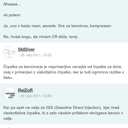
Ahaaaa...
ok potem.
Ja, uno v keslu mam, seveda. Gre za bencinca, kompressor.
No, hvala bogu, da nimam CR dizla, torej.
SkIDiver
::
29. sep 2011, 13:23
Črpalka za bencinarja je neprimerljivo cenejša od črpalke za dizla,
vsaj v primerjavi z viskotlačno črpalko, ker je tudi ogromna razlika v
tlaku.
RejZoR
::
29. sep 2011, 14:39
Kar pa spet ne velja za GDI (Gasoline Direct Injection), kjer imaš
visokotlačne črpalke, ki z zelo visokim pritiskom vbrizgava bencin v
valje.