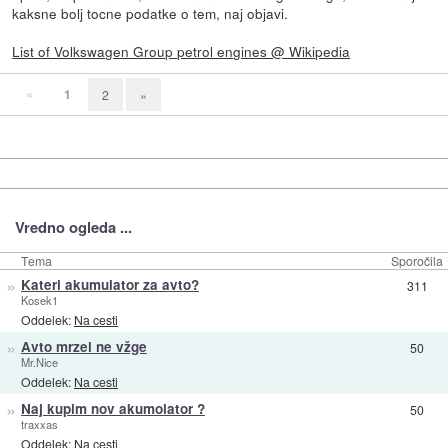
kaksne bolj tocne podatke o tem, naj objavi.
List of Volkswagen Group petrol engines @ Wikipedia
«
1
2
»
Vredno ogleda ...
Tema
Sporočila
»
Kateri akumulator za avto?
311
Kosek1
Oddelek:
Na cesti
»
Avto mrzel ne vžge
50
Mr.Nice
Oddelek:
Na cesti
»
Naj kupim nov akumolator ?
50
traxxas
Oddelek:
Na cesti