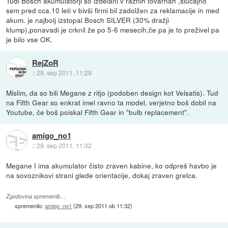
Tudi Bosch akumulatorji so izdelani v raznih tovarnah ,slučajno
sem pred cca.10 leti v bivši firmi bil zadolžen za reklamacije in med
akum. je najbolj izstopal Bosch SILVER (30% dražji
klump),ponavadi je crknil že po 5-6 mesecih,če pa je to preživel pa
je bilo vse OK.
RejZoR
::
29. sep 2011, 11:29
Mislim, da so bili Megane z ritjo (podoben design kot Velsatis). Tud
na Fifth Gear so enkrat imel ravno ta model, verjetno boš dobil na
Youtube, če boš poiskal Fifth Gear in "bulb replacement".
amigo_no1
::
29. sep 2011, 11:32
Megane I ima akumulator čisto zraven kabine, ko odpreš havbo je
na sovoznikovi strani glede orientacije, dokaj zraven grelca.
Zgodovina sprememb…
spremenilo:
amigo_no1
(
29. sep 2011 ob 11:32
)