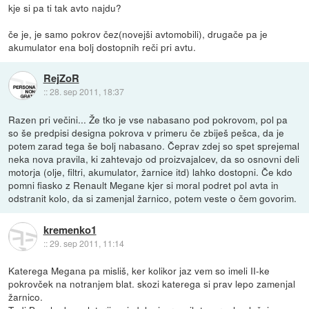
kje si pa ti tak avto najdu?
če je, je samo pokrov čez(novejši avtomobili), drugače pa je
akumulator ena bolj dostopnih reči pri avtu.
RejZoR
::
28. sep 2011, 18:37
Razen pri večini... Že tko je vse nabasano pod pokrovom, pol pa
so še predpisi designa pokrova v primeru če zbiješ pešca, da je
potem zarad tega še bolj nabasano. Čeprav zdej so spet sprejemal
neka nova pravila, ki zahtevajo od proizvajalcev, da so osnovni deli
motorja (olje, filtri, akumulator, žarnice itd) lahko dostopni. Če kdo
pomni fiasko z Renault Megane kjer si moral podret pol avta in
odstranit kolo, da si zamenjal žarnico, potem veste o čem govorim.
kremenko1
::
29. sep 2011, 11:14
Katerega Megana pa misliš, ker kolikor jaz vem so imeli II-ke
pokrovček na notranjem blat. skozi katerega si prav lepo zamenjal
žarnico.