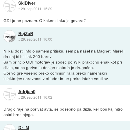
SkIDiver
::
29. sep 2011, 15:29
GDI-ja ne poznam. O kakem tlaku je govora?
RejZoR
::
29. sep 2011, 16:00
Ni kaj dosti info o samem pritisku, sem pa našel na Magneti Marelli
da naj bi bil tlak 200 barov.
Sam princip GDI motorjev je sodeč po Wiki praktično enak kot pri
dizlih, samo gorivo in design motorja je drugačen.
Gorivo gre vseeno preko common raila preko namenskih
injektorjev naravnost v cilinder in ne preko intake ventilov.
Adrijan0
::
29. sep 2011, 16:02
Drugič raje na porivat avta, še posebno pa dizla, ker boš kaj hitro
ostal brez njega.
Dr_M