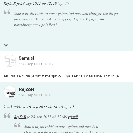
RejZoR
je
28. sep 2011 ob 12:49
izjavil
:
Sam a ni, da rabiš za one z gelom tud poseben charger, tko da ga
ne moreš dat kar v vsak avto oz polnit iz 230V z uporabo
navadnega accu polnilca?
ne
Samuel
::
28. sep 2011, 15:07
eh, da se ti da jebat z menjavo... na servisu daš tiste 15€ in je...
RejZoR
::
28. sep 2011, 16:05
krneki0001
je
28. sep 2011 ob 14:10
izjavil
:
RejZoR
je
28. sep 2011 ob 12:49
izjavil
:
Sam a ni, da rabiš za one z gelom tud poseben
charger, tko da ga ne moreš dat kar v vsak avto oz