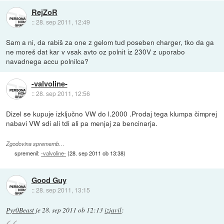
RejZoR
::
28. sep 2011, 12:49
Sam a ni, da rabiš za one z gelom tud poseben charger, tko da ga
ne moreš dat kar v vsak avto oz polnit iz 230V z uporabo
navadnega accu polnilca?
-valvoline-
::
28. sep 2011, 12:56
Dizel se kupuje izključno VW do l.2000 .Prodaj tega klumpa čimprej
nabavi VW sdi ali tdi ali pa menjaj za bencinarja.
Zgodovina sprememb…
spremenil:
-valvoline-
(
28. sep 2011 ob 13:38
)
Good Guy
::
28. sep 2011, 13:15
Pyr0Beast
je
28. sep 2011 ob 12:13
izjavil
: