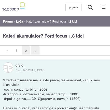
☰
Forum
»
Loža
»
Kateri akumulator? Ford focus 1.8 tdci
Kateri akumulator? Ford focus 1.8 tdci
«
1
2
»
civic_
::
25. sep 2011, 19:10
V zadnjem mesecu me je avto precej razveseljeval, kar 3x sem
klical vleko:
-cev in senzor turbine...200€
-filter goriva, odzračevanje, senzor temp.....188€
-črpalka goriva,.... 391€(popravilo, nova je 1450€)
Danes mi ni vžgal, vžgali smo ga s porivanjem(v user manualu