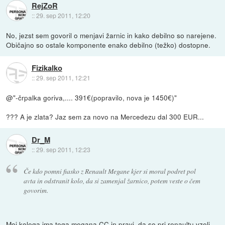
RejZoR
::
29. sep 2011, 12:20
No, jezst sem govoril o menjavi žarnic in kako debilno so narejene.
Običajno so ostale komponente enako debilno (težko) dostopne.
Fizikalko
::
29. sep 2011, 12:21
@"-črpalka goriva,.... 391€(popravilo, nova je 1450€)"
??? A je zlata? Jaz sem za novo na Mercedezu dal 300 EUR...
Dr_M
::
29. sep 2011, 12:23
Če kdo pomni fiasko z Renault Megane kjer si moral podret pol
avta in odstranit kolo, da si zamenjal žarnico, potem veste o čem
govorim.
Moj kolega ima tega megana CC in pravi, da so pri renaultu vzeli