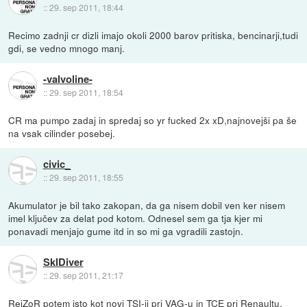
::
29. sep 2011, 18:44
Recimo zadnji cr dizli imajo okoli 2000 barov pritiska, bencinarji,tudi
gdi, se vedno mnogo manj.
-valvoline-
::
29. sep 2011, 18:54
CR ma pumpo zadaj in spredaj so yr fucked 2x xD,najnovejši pa še
na vsak cilinder posebej.
civic_
::
29. sep 2011, 18:55
Akumulator je bil tako zakopan, da ga nisem dobil ven ker nisem
imel ključev za delat pod kotom. Odnesel sem ga tja kjer mi
ponavadi menjajo gume itd in so mi ga vgradili zastojn.
SkIDiver
::
29. sep 2011, 21:17
RejZoR potem isto kot novi TSI-ji pri VAG-u in TCE pri Renaultu,