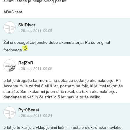
akumulatorja je nekje okrog pet let.
ADAC test
SkIDiver
::
26. sep 2011, 09:05
Žal si dosegel življensko dobo akumulatorja. Pa še original
fordovega
RejZoR
::
26. sep 2011, 09:09
5 let je drugače kar normalna doba za sedanje akumulatorje. Pri
Accentu mi je zdržal 8 ali 9 let, poznam pa folk, ki je imel takrat še
starejše. Sam kakor mi je en stric rekel, da takih akumulatorjev
dandanes ni več in če zdržijo 5 let max je to že veliko.
Pyr0Beast
::
26. sep 2011, 09:24
5 let je to kar je z vklopljenimi lučmi in ostalo elektronsko navlako;