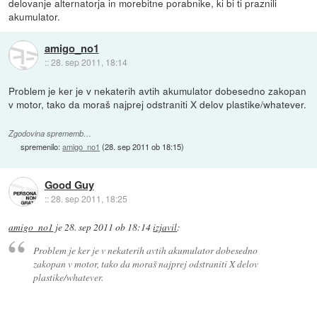
delovanje alternatorja in morebitne porabnike, ki bi ti praznili
akumulator.
amigo_no1
::
28. sep 2011, 18:14
Problem je ker je v nekaterih avtih akumulator dobesedno zakopan
v motor, tako da moraš najprej odstraniti X delov plastike/whatever.
Zgodovina sprememb…
spremenilo:
amigo_no1
(
28. sep 2011 ob 18:15
)
Good Guy
::
28. sep 2011, 18:25
amigo_no1
je
28. sep 2011 ob 18:14
izjavil
:
Problem je ker je v nekaterih avtih akumulator dobesedno
zakopan v motor, tako da moraš najprej odstraniti X delov
plastike/whatever.