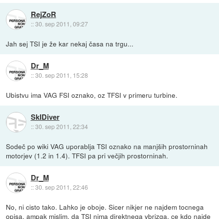
RejZoR
::
30. sep 2011, 09:27
Jah sej TSI je že kar nekaj časa na trgu...
Dr_M
::
30. sep 2011, 15:28
Ubistvu ima VAG FSI oznako, oz TFSI v primeru turbine.
SkIDiver
::
30. sep 2011, 22:34
Sodeč po wiki VAG uporablja TSI oznako na manjših prostorninah
motorjev (1.2 in 1.4). TFSI pa pri večjih prostorninah.
Dr_M
::
30. sep 2011, 22:46
No, ni cisto tako. Lahko je oboje. Sicer nikjer ne najdem tocnega
opisa, ampak mislim, da TSI nima direktnega vbrizga, ce kdo najde