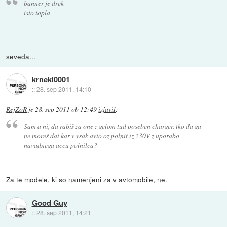
banner je drek
isto topla
seveda...
krneki0001
::
28. sep 2011, 14:10
RejZoR
je
28. sep 2011 ob 12:49
izjavil
:
Sam a ni, da rabiš za one z gelom tud poseben charger, tko da ga
ne moreš dat kar v vsak avto oz polnit iz 230V z uporabo
navadnega accu polnilca?
Za te modele, ki so namenjeni za v avtomobile, ne.
Good Guy
::
28. sep 2011, 14:21