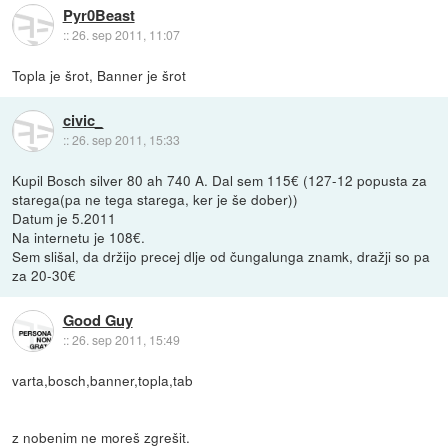
Pyr0Beast
::
26. sep 2011, 11:07
Topla je šrot, Banner je šrot
civic_
::
26. sep 2011, 15:33
Kupil Bosch silver 80 ah 740 A. Dal sem 115€ (127-12 popusta za
starega(pa ne tega starega, ker je še dober))
Datum je 5.2011
Na internetu je 108€.
Sem slišal, da držijo precej dlje od čungalunga znamk, dražji so pa
za 20-30€
Good Guy
::
26. sep 2011, 15:49
varta,bosch,banner,topla,tab
z nobenim ne moreš zgrešit.