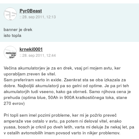
Pyr0Beast
::
28. sep 2011, 12:13
banner je drek
isto topla
krneki0001
::
28. sep 2011, 12:44
Večina akumulatorjev je za en drek, vsaj pri mojem avtu, ker
uporabljam zreven še vitel.
Sam preferiram varto in exide. Zaenkrat sta se oba izkazala za
dobre. Najboljši akumulatorji pa so gelni od optime. Je pa pri teh
akumulatorjih tudi vseeno, kako ga obrneš. Samo njihova cena je
prehuda (optima blue, 50Ah in 900A kratkostičnega toka, stane
270 evrov)
Pri topli sem imel pozimi probleme, ker mi je požrlo preveč
amperaže vse ostalo v avtu, pa potem ni deloval vitel, enako
yuasa, bosch je crknil po dveh letih, varta mi deluje že nekaj let, pa
v ostalih avtomobilih imam povsod varto in nikjer problemov.