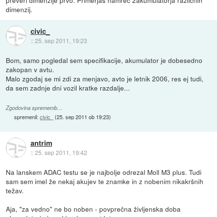
dimenzij.
civic_
::
25. sep 2011, 19:23
Bom, samo pogledal sem specifikacije, akumulator je dobesedno
zakopan v avtu.
Malo zgodaj se mi zdi za menjavo, avto je letnik 2006, res ej tudi,
da sem zadnje dni vozil kratke razdalje...
Zgodovina sprememb…
spremenil:
civic_
(
25. sep 2011 ob 19:23
)
antrim
::
25. sep 2011, 19:42
Na lanskem ADAC testu se je najbolje odrezal Moll M3 plus. Tudi
sam sem imel že nekaj akujev te znamke in z nobenim nikakršnih
težav.
Aja, "za vedno" ne bo noben - povprečna življenska doba