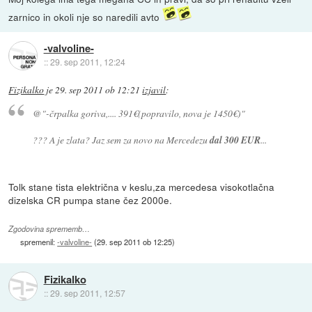
zarnico in okoli nje so naredili avto
-valvoline-
::
29. sep 2011, 12:24
Fizikalko
je
29. sep 2011 ob 12:21
izjavil
:
@"-črpalka goriva,.... 391€(popravilo, nova je 1450€)"
??? A je zlata? Jaz sem za novo na Mercedezu
dal 300 EUR
...
Tolk stane tista električna v keslu,za mercedesa visokotlačna
dizelska CR pumpa stane čez 2000e.
Zgodovina sprememb…
spremenil:
-valvoline-
(
29. sep 2011 ob 12:25
)
Fizikalko
::
29. sep 2011, 12:57