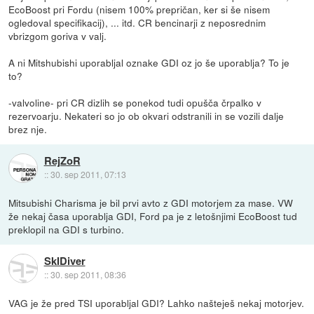
EcoBoost pri Fordu (nisem 100% prepričan, ker si še nisem
ogledoval specifikacij), ... itd. CR bencinarji z neposrednim
vbrizgom goriva v valj.
A ni Mitshubishi uporabljal oznake GDI oz jo še uporablja? To je
to?
-valvoline- pri CR dizlih se ponekod tudi opušča črpalko v
rezervoarju. Nekateri so jo ob okvari odstranili in se vozili dalje
brez nje.
RejZoR
::
30. sep 2011, 07:13
Mitsubishi Charisma je bil prvi avto z GDI motorjem za mase. VW
že nekaj časa uporablja GDI, Ford pa je z letošnjimi EcoBoost tud
preklopil na GDI s turbino.
SkIDiver
::
30. sep 2011, 08:36
VAG je že pred TSI uporabljal GDI? Lahko našteješ nekaj motorjev.