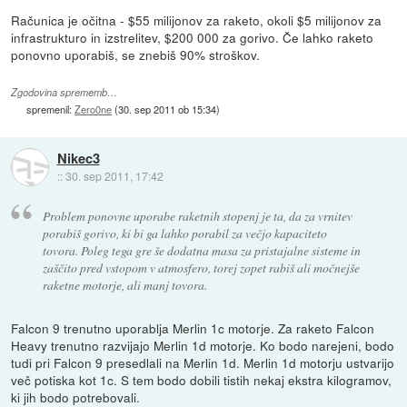
Računica je očitna - $55 milijonov za raketo, okoli $5 milijonov za
infrastrukturo in izstrelitev, $200 000 za gorivo. Če lahko raketo
ponovno uporabiš, se znebiš 90% stroškov.
Zgodovina sprememb…
spremenil:
Zero0ne
(
30. sep 2011 ob 15:34
)
Nikec3
::
30. sep 2011, 17:42
Problem ponovne uporabe raketnih stopenj je ta, da za vrnitev
porabiš gorivo, ki bi ga lahko porabil za večjo kapaciteto
tovora. Poleg tega gre še dodatna masa za pristajalne sisteme in
zaščito pred vstopom v atmosfero, torej zopet rabiš ali močnejše
raketne motorje, ali manj tovora.
Falcon 9 trenutno uporablja Merlin 1c motorje. Za raketo Falcon
Heavy trenutno razvijajo Merlin 1d motorje. Ko bodo narejeni, bodo
tudi pri Falcon 9 presedlali na Merlin 1d. Merlin 1d motorju ustvarijo
več potiska kot 1c. S tem bodo dobili tistih nekaj ekstra kilogramov,
ki jih bodo potrebovali.