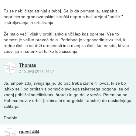
Tu se nebi čisto strinjal s teboj. Se jo da pomest ja, ampak z
neprimerno gromozanskimi stroški napram bolj urejeni "politiki"
izstreljevanja in orbitiranja.
Že malo večji vijak v orbiti lahko uniči lep kos opreme. Vse to
pomest je veliko preveč dela. Podobno je v gospodinjstvu tisti, ki
redno čisti in se drži urejenosti ima manj za čistit kot nekdo, ki vse
zasvinja in se enkrat toliko loti čiščenja.
Thomas
::
15. avg 2011, 14:04
Ja, ampak zdaj svinjarija je. Bo pač treba izstreliti lovca, ki se bo
lahko selil po orbitah s pomočjo svojega raketnega pogona, se od
zadaj približal satelitskemu šraufu in ga dal v vrečo. Potem pa po
Hohmannovi v orbiti (minimalni energetski transfer) do naslednjega
šplitarja.
Doable.
guest #44