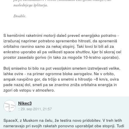
naslednjega šplitarja.
Doable.
S kemičnimi raketnimi motorji daleč preveč energijsko potratno -
izračunaj naprimer potrebno spremembo hitrosti, da spremeniš
orbitalno ravnino samo za nekaj stopinj. Taki lovci bi bili ali za
enkratno uporabo ali pa velikosti space shuttlov, kjer bi skoraj cel
prostor zasedalo gorivo (in tako za mogoče 10-kratno uporabo).
Bolj smiselno bi bilo na pot vesoljskim smetem izstreljevati velike,
lahke ovire - na primer ogromne bloke aerogelov. Ne v orbito,
ampak navpično gor, da trčijo s smetmi s hitrostjo ~8 km/s, ovira
pade nazaj dol, smeti pa se znantno zniža orbitalna energija in
zgori ob vstopu v atmosfero.
Nikec3
::
29. sep 2011, 21:57
SpaceX, z Muskom na čelu, že testira novo pridobitev. V treh letih
nameravajo pri svojih raketah ponovno uporabljat obe stopnji. Tudi