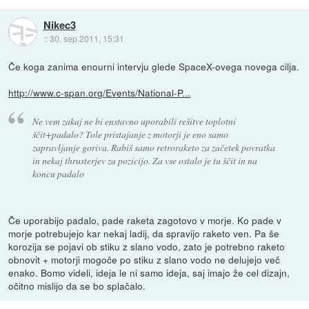
Nikec3
::
30. sep 2011, 15:31
Če koga zanima enourni intervju glede SpaceX-ovega novega cilja.
http://www.c-span.org/Events/National-P...
Ne vem zakaj ne bi enstavno uporabili rešitve toplotni
ščit+padalo? Tole pristajanje z motorji je eno samo
zapravljanje goriva. Rabiš samo retroraketo za začetek povratka
in nekaj thrusterjev za pozicijo. Za vse ostalo je tu ščit in na
koncu padalo
Če uporabijo padalo, pade raketa zagotovo v morje. Ko pade v
morje potrebujejo kar nekaj ladij, da spravijo raketo ven. Pa še
korozija se pojavi ob stiku z slano vodo, zato je potrebno raketo
obnovit + motorji mogoče po stiku z slano vodo ne delujejo več
enako. Bomo videli, ideja le ni samo ideja, saj imajo že cel dizajn,
očitno mislijo da se bo splačalo.