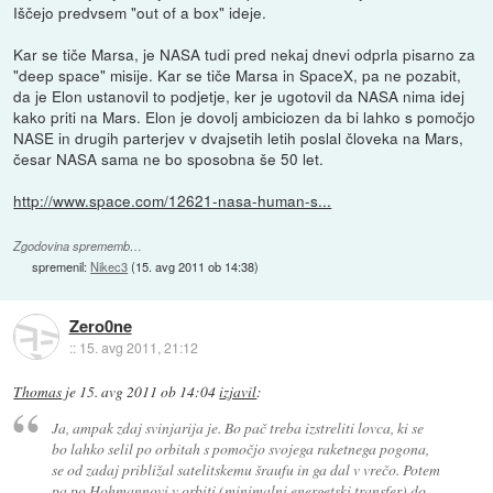
Iščejo predvsem "out of a box" ideje.
Kar se tiče Marsa, je NASA tudi pred nekaj dnevi odprla pisarno za
"deep space" misije. Kar se tiče Marsa in SpaceX, pa ne pozabit,
da je Elon ustanovil to podjetje, ker je ugotovil da NASA nima idej
kako priti na Mars. Elon je dovolj ambiciozen da bi lahko s pomočjo
NASE in drugih parterjev v dvajsetih letih poslal človeka na Mars,
česar NASA sama ne bo sposobna še 50 let.
http://www.space.com/12621-nasa-human-s...
Zgodovina sprememb…
spremenil:
Nikec3
(
15. avg 2011 ob 14:38
)
Zero0ne
::
15. avg 2011, 21:12
Thomas
je
15. avg 2011 ob 14:04
izjavil
:
Ja, ampak zdaj svinjarija je. Bo pač treba izstreliti lovca, ki se
bo lahko selil po orbitah s pomočjo svojega raketnega pogona,
se od zadaj približal satelitskemu šraufu in ga dal v vrečo. Potem
pa po Hohmannovi v orbiti (minimalni energetski transfer) do