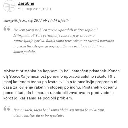
Zero0ne
::
30. sep 2011, 15:31
energetik
je
30. sep 2011 ob 14:14
izjavil
:
Ne vem zakaj ne bi enstavno uporabili rešitve toplotni
ščit+padalo? Tole pristajanje z motorji je eno samo
zapravljanje goriva. Rabiš samo retroraketo za začetek povratka
in nekaj thrusterjev za pozicijo. Za vse ostalo je tu ščit in na
koncu padalo.
Možnost pristanka na kopnem, in bolj natančen pristanek. Končni
cilj SpaceXa je možnost ponovno uporabiti celotno raketo F9 v
manj kot enem tednu po izstrelitvi, in s to omejitvijo preprosto ni
časa za lovljenje raketnih stopenj po morju. Pristanek v oceanu
pomeni tudi, da bi morala raketa biti zavarovana pred vodo in
korozijo, kar samo še poglobi problem.
Bomo videli, ideja le ni samo ideja, saj imajo že cel dizajn,
očitno mislijo da se bo splačalo.