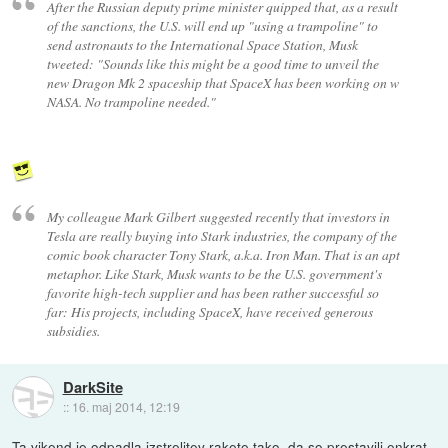
After the Russian deputy prime minister quipped that, as a result
of the sanctions, the U.S. will end up "using a trampoline" to
send astronauts to the International Space Station, Musk
tweeted: "Sounds like this might be a good time to unveil the
new Dragon Mk 2 spaceship that SpaceX has been working on w
NASA. No trampoline needed."
My colleague Mark Gilbert suggested recently that investors in
Tesla are really buying into Stark industries, the company of the
comic book character Tony Stark, a.k.a. Iron Man. That is an apt
metaphor. Like Stark, Musk wants to be the U.S. government's
favorite high-tech supplier and has been rather successful so
far: His projects, including SpaceX, have received generous
subsidies.
DarkSite
::
16. maj 2014, 12:19
Ta vikend je odpadla izstrelitev rakete tako, da so prestavili enkrat