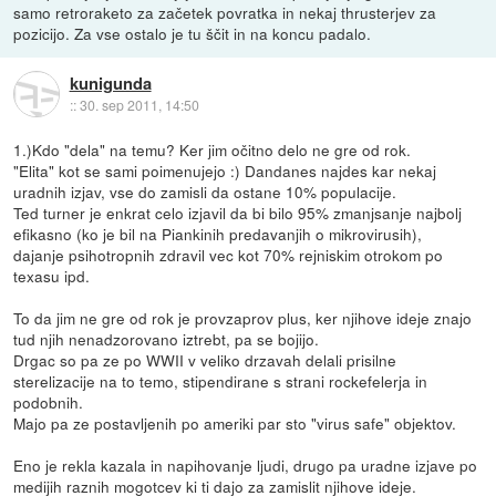
samo retroraketo za začetek povratka in nekaj thrusterjev za
pozicijo. Za vse ostalo je tu ščit in na koncu padalo.
kunigunda
::
30. sep 2011, 14:50
1.)Kdo "dela" na temu? Ker jim očitno delo ne gre od rok.
"Elita" kot se sami poimenujejo :) Dandanes najdes kar nekaj
uradnih izjav, vse do zamisli da ostane 10% populacije.
Ted turner je enkrat celo izjavil da bi bilo 95% zmanjsanje najbolj
efikasno (ko je bil na Piankinih predavanjih o mikrovirusih),
dajanje psihotropnih zdravil vec kot 70% rejniskim otrokom po
texasu ipd.
To da jim ne gre od rok je provzaprov plus, ker njihove ideje znajo
tud njih nenadzorovano iztrebt, pa se bojijo.
Drgac so pa ze po WWII v veliko drzavah delali prisilne
sterelizacije na to temo, stipendirane s strani rockefelerja in
podobnih.
Majo pa ze postavljenih po ameriki par sto "virus safe" objektov.
Eno je rekla kazala in napihovanje ljudi, drugo pa uradne izjave po
medijih raznih mogotcev ki ti dajo za zamislit njihove ideje.