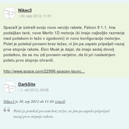
Nikec3
::
30. sep 2013, 11:01
SpaceX je izstrelil svojo novo verzijo rakete, Falcon 9 1.1. Ima
podaljšan tank, nove Merlin 1D motorje (ki imajo najboljšo razmerje
med potiskom in težo v zgodovini) in novo konfiguracijo motorjev.
Polet je potekal povsem brez težav, ni jim pa uspelo pripeljati nazaj
prve stopnje rakete. Elon Musk je dajal, da imajo sedaj dovolj
podatkov, da se mu zdi povsem verjetno, da bi pri naslednjem
poletu prvo stopnjo ohranili.
http://www.space.com/22996-spacex-launc...
DarkSite
::
1. okt 2013, 09:58
Nikec3
je
30. sep 2013 ob 11:01
izjavil
:
Polet je potekal povsem brez težav, ni jim pa uspelo pripeljati
nazaj prve stopnje rakete.