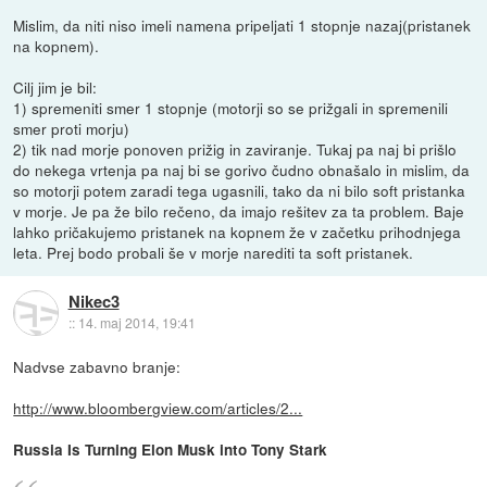
Mislim, da niti niso imeli namena pripeljati 1 stopnje nazaj(pristanek
na kopnem).
Cilj jim je bil:
1) spremeniti smer 1 stopnje (motorji so se prižgali in spremenili
smer proti morju)
2) tik nad morje ponoven prižig in zaviranje. Tukaj pa naj bi prišlo
do nekega vrtenja pa naj bi se gorivo čudno obnašalo in mislim, da
so motorji potem zaradi tega ugasnili, tako da ni bilo soft pristanka
v morje. Je pa že bilo rečeno, da imajo rešitev za ta problem. Baje
lahko pričakujemo pristanek na kopnem že v začetku prihodnjega
leta. Prej bodo probali še v morje narediti ta soft pristanek.
Nikec3
::
14. maj 2014, 19:41
Nadvse zabavno branje:
http://www.bloombergview.com/articles/2...
Russia Is Turning Elon Musk into Tony Stark