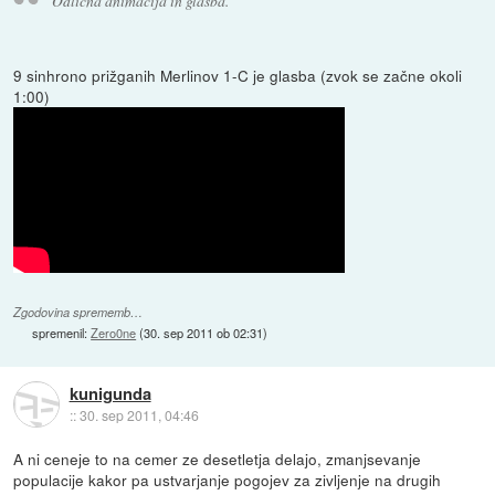
Odlična animacija in glasba.
9 sinhrono prižganih Merlinov 1-C je glasba (zvok se začne okoli
1:00)
Zgodovina sprememb…
spremenil:
Zero0ne
(
30. sep 2011 ob 02:31
)
kunigunda
::
30. sep 2011, 04:46
A ni ceneje to na cemer ze desetletja delajo, zmanjsevanje
populacije kakor pa ustvarjanje pogojev za zivljenje na drugih