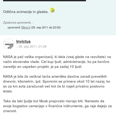
Odlična animacija in glasba.
Zgodovina sprememb…
spremenil:
Nikec3
(
29. sep 2011 ob 22:00
)
Invictus
::
30. sep 2011, 01:09
NASA je pač velika organizacij, ki dela (vsaj glede na rezultate) na
način slovenske vlade. Cel kup ljudi, administracije, ko pa končno
naredijo en uspešen projekt, je pa zadaj 10 ljudi.
NASA je bila že večkrat tarča ameriške davčne zaradi prevelikih
dnevnic, kilometrin, ipd. Spomnim se primera okoli 10 let nazaj, ko
so za km avta zaračunali več kot če bi najeli privatno poslovno
letalo.
Tako da taki ljudje kot Musk preprosto morajo biti. Namesto da
svoje bogastvo usmerjajo v finančne inštrumente, ga raje dajejo za
znanost.