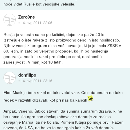
noče videt Rusije kot vesoljske velesile.
Zero0ne
::
14. avg 2011, 22:06
Rusija je velesila samo po količini, dejansko pa že 40 let
izstreljujejo iste rakete z isto proizvodno ceno in isto nosilnostjo.
Njihov vesojski program nima več inovacije, ki jo je imela ZSSR v
60. letih, in zato bo verjetno propadel, ko jih bo naslednja
generacija nosilnih raket prehitela po ceni, nosilnosti in
zanesljivosti. V manj kot 10 letih.
donfilipo
::
14. avg 2011, 23:16
Elon Musk je bom rekel en tak svetal vzor. Celo danes. In ne tako
redek v razvitih državah, kot pri nas balkancih
Ampak. Vseeno. Šibico stavim, da summa sumarum država, ki ne
bo namenila ogromne davkoplačevalske denarje za recimo
osvajanje Marsa, tja ne bo šla. Pomeni Kitajci po moje prvi. Razen
seveda, če USA, ne bo za to nastrgala kakih 2x več denarja.