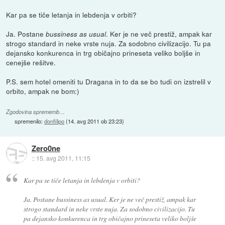
Kar pa se tiče letanja in lebdenja v orbiti?
Ja. Postane
. Ker je ne več prestiž, ampak kar
bussiness as usual
strogo standard in neke vrste nuja. Za sodobno civilizacijo. Tu pa
dejansko konkurenca in trg običajno prineseta veliko boljše in
cenejše rešitve.
P.S. sem hotel omeniti tu Dragana in to da se bo tudi on izstrelil v
orbito, ampak ne bom:)
Zgodovina sprememb…
spremenilo:
donfilipo
(
14. avg 2011 ob 23:23
)
Zero0ne
::
15. avg 2011, 11:15
Kar pa se tiče letanja in lebdenja v orbiti?
Ja. Postane bussiness as usual. Ker je ne več prestiž, ampak kar
strogo standard in neke vrste nuja. Za sodobno civilizacijo. Tu
pa dejansko konkurenca in trg običajno prineseta veliko boljše