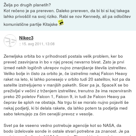
Želja po drugih planetih?
Kot rečeno je pa prereven. Daleko prereven, da bi bi si kaj takega
lahko privoščil na svoj riziko. Rabi se nov Kennedy, ali pa odločitev
komunistične partije Kitajske
Nikec3
::
15. avg 2011, 13:08
Zemeljska orbita bo v prihodnosti postala velik problem, ker bo
preveč zasvinjana in bo v njej precej nevarno bivat. Zato je prvi
izmed nekih logičnih ukrepov nujno zmanjšanje števila izstrelitev.
Veliko bolje in čisto za orbito je, če izstrelimo nekaj Falcon Heavy
raket na leto, ki lahko ponesejo v orbito tudi 20 satelitov, kot pa da
satelite izstreljujemo v manjših paketih. Sicer pa ja, SpaceX se bo
preživljal v večini z trženjem izstrelitev, trenutno že ima rezerviranih
preko 20 poletov Falcon 1, Falcon 9, in tudi že Falcon Heavy pa
čeprav še sploh ne obstaja. Na trgu bi se moralo nujno pojaviti še
nekaj podjetji, ki bi delala rakete, da lahko potem ta podjetja med
sabo tekmujejo za čim cenejši prevoz v vesolje.
Svet pa še vseeno vedno potrebuje agencije kot so NASA, da
bodo izdelovale sonde in ostale stvari potrebne za znanost. Je pa