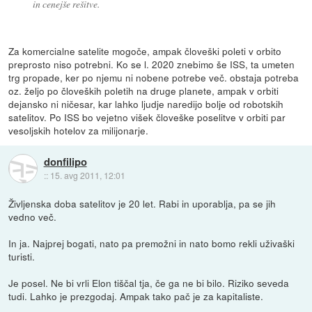
in cenejše rešitve.
Za komercialne satelite mogoče, ampak človeški poleti v orbito
preprosto niso potrebni. Ko se l. 2020 znebimo še ISS, ta umeten
trg propade, ker po njemu ni nobene potrebe več. obstaja potreba
oz. željo po človeških poletih na druge planete, ampak v orbiti
dejansko ni ničesar, kar lahko ljudje naredijo bolje od robotskih
satelitov. Po ISS bo vejetno višek človeške poselitve v orbiti par
vesoljskih hotelov za milijonarje.
donfilipo
::
15. avg 2011, 12:01
Življenska doba satelitov je 20 let. Rabi in uporablja, pa se jih
vedno več.
In ja. Najprej bogati, nato pa premožni in nato bomo rekli uživaški
turisti.
Je posel. Ne bi vrli Elon tiščal tja, če ga ne bi bilo. Riziko seveda
tudi. Lahko je prezgodaj. Ampak tako pač je za kapitaliste.