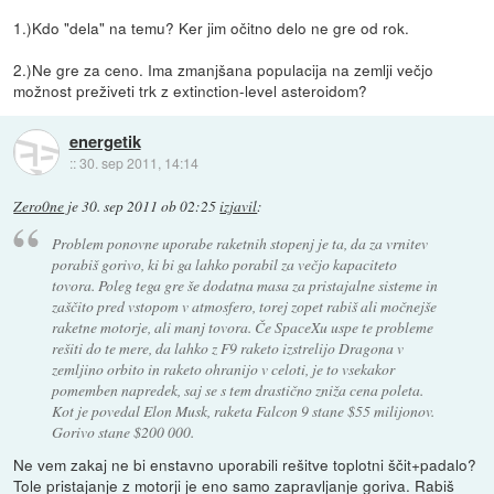
1.)Kdo "dela" na temu? Ker jim očitno delo ne gre od rok.
2.)Ne gre za ceno. Ima zmanjšana populacija na zemlji večjo
možnost preživeti trk z extinction-level asteroidom?
energetik
::
30. sep 2011, 14:14
Zero0ne
je
30. sep 2011 ob 02:25
izjavil
:
Problem ponovne uporabe raketnih stopenj je ta, da za vrnitev
porabiš gorivo, ki bi ga lahko porabil za večjo kapaciteto
tovora. Poleg tega gre še dodatna masa za pristajalne sisteme in
zaščito pred vstopom v atmosfero, torej zopet rabiš ali močnejše
raketne motorje, ali manj tovora. Če SpaceXu uspe te probleme
rešiti do te mere, da lahko z F9 raketo izstrelijo Dragona v
zemljino orbito in raketo ohranijo v celoti, je to vsekakor
pomemben napredek, saj se s tem drastično zniža cena poleta.
Kot je povedal Elon Musk, raketa Falcon 9 stane $55 milijonov.
Gorivo stane $200 000.
Ne vem zakaj ne bi enstavno uporabili rešitve toplotni ščit+padalo?
Tole pristajanje z motorji je eno samo zapravljanje goriva. Rabiš