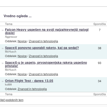
Vredno ogleda ...
Tema
Sporočila
»
Falcon Heavy uspešen na svoji najzahtevnejši nalogi
7
doslej
Aggressor
Oddelek:
Novice
/
Znanost in tehnologija
»
SpaceX ponovno uporabil raketo, kaj pa sedaj?
38
McHusch
Oddelek:
Novice
/
Znanost in tehnologija
»
SpaceX-u je uspelo, prvostopenjska raketa uspešno
93
pristala!
McHusch
Oddelek:
Novice
/
Znanost in tehnologija
»
Orion Flight Test - danes 13.05
34
koli99
Oddelek:
Znanost in tehnologija
Tema
Sporočila
Več podobnih tem