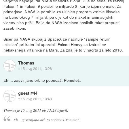
verjetno najbolje, da NASA financira Elona, ki je do sedaj za razvoj
Falcon 1 in Falcon 9 porabil le milijardo $, kar je izjemno malo. Za
primerjavo, NASA je porabila za ukinjen program vrnitve človeka
na Luno okrog 7 milijard, pa dlje kot do maket in animacijskih
videov niso prišli. Bolje da NASA izdelavo nosilnih raket prepusti
zasebnikom.
Sicer pa NASA skupaj z SpaceX že načrtuje "sample return
mission" pri kateri bi uporabili Falcon Heavy za izstrelitev
nekakšnega vrtalnika na Mars. Za zdaj je to v načrtu za leto 2018.
Thomas
::
15. avg 2011, 13:28
Eh ... zasvinjano orbito popucaš. Pometeš.
guest #44
::
15. avg 2011, 13:43
Thomas
je
15. avg 2011 ob 13:28
izjavil
:
Eh ... zasvinjano orbito popucaš. Pometeš.