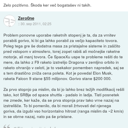
Zelo pozitivno. Škoda ker več bogatašev ni takih.
Zero0ne
::
30. sep 2011, 02:25
Problem ponovne uporabe raketnih stopenj je ta, da za vrnitev
porabiš gorivo, ki bi ga lahko porabil za večjo kapaciteto tovora.
Poleg tega gre še dodatna masa za pristajalne sisteme in zaščito
pred vstopom v atmosfero, torej zopet rabiš ali močnejše raketne
motorje, ali manj tovora. Če SpaceXu uspe te probleme rešiti do te
mere, da lahko z F9 raketo izstrelijo Dragona v zemljino orbito in
raketo ohranijo v celoti, je to vsekakor pomemben napredek, saj se
s tem drastično zniža cena poleta. Kot je povedal Elon Musk,
raketa Falcon 9 stane $55 milijonov. Gorivo stane $200 000.
Za prvo stopnjo pa mislim, da bi jo lahko brez težjih modifikacij rešili
tako, kot SRBje od space shuttla - padalo in ladja. Tisti posnetek
me zmede, ker kaže, da se prva stopnja prav tako vrne nazaj na
izstrelišče. To bi pomenilo, da bi morali žrtvovati del njenega
goriva, da izgubi vso horizontalno hitrost (ranga mislim da ~2 km/s)
in se obrne nazaj, nato pa še pristane.