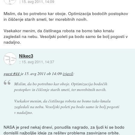
::
15. avg 2011, 14:09
Mislim, da bo potrebno kar oboje. Optimizacija bodočih postopkov
in čiščenje starih smeti, ter morebitnih novih.
Vsekakor menim, da čistilnega robota ne bomo tako kmalu
zagledali na nebu. Vesoljski poleti pa bodo samo še bolj pogosti v
nadaljno.
Nikec3
::
15. avg 2011, 14:37
guest #44
je
15. avg 2011 ob 14:09
izjavil
:
Mislim, da bo potrebno kar oboje. Optimizacija bodočih
postopkov in čiščenje starih smeti, ter morebitnih novih.
Vsekakor menim, da čistilnega robota ne bomo tako kmalu
zagledali na nebu. Vesoljski poleti pa bodo samo še bolj pogosti
v nadaljno.
NASA je pred nekaj dnevi, ponudila nagrado, za ljudi ki se bodo
domislili najboljše ideje za rešitev problema zasvinjane orbite.