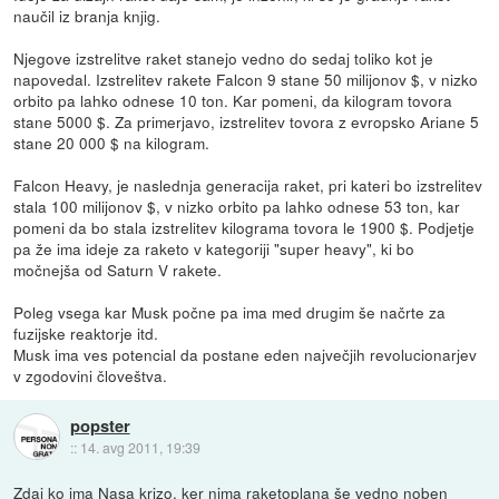
naučil iz branja knjig.
Njegove izstrelitve raket stanejo vedno do sedaj toliko kot je
napovedal. Izstrelitev rakete Falcon 9 stane 50 milijonov $, v nizko
orbito pa lahko odnese 10 ton. Kar pomeni, da kilogram tovora
stane 5000 $. Za primerjavo, izstrelitev tovora z evropsko Ariane 5
stane 20 000 $ na kilogram.
Falcon Heavy, je naslednja generacija raket, pri kateri bo izstrelitev
stala 100 milijonov $, v nizko orbito pa lahko odnese 53 ton, kar
pomeni da bo stala izstrelitev kilograma tovora le 1900 $. Podjetje
pa že ima ideje za raketo v kategoriji "super heavy", ki bo
močnejša od Saturn V rakete.
Poleg vsega kar Musk počne pa ima med drugim še načrte za
fuzijske reaktorje itd.
Musk ima ves potencial da postane eden največjih revolucionarjev
v zgodovini človeštva.
popster
::
14. avg 2011, 19:39
Zdaj ko ima Nasa krizo, ker nima raketoplana še vedno noben