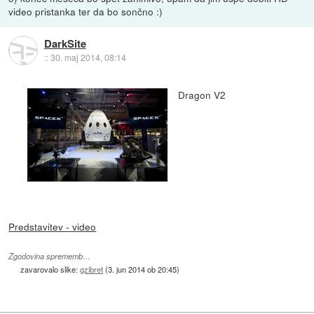
video pristanka ter da bo sončno :)
DarkSite
::
30. maj 2014, 08:14
Dragon V2
Predstavitev - video
Zgodovina sprememb…
zavarovalo slike:
gzibret
(
3. jun 2014 ob 20:45
)