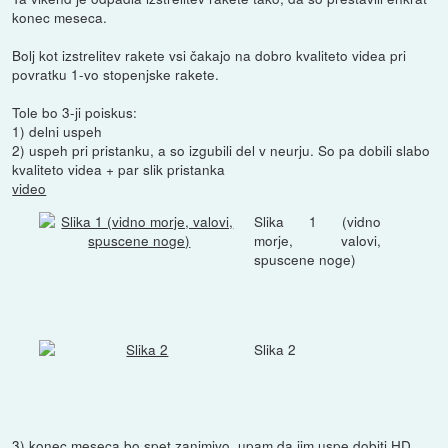
konec meseca.
Bolj kot izstrelitev rakete vsi čakajo na dobro kvaliteto videa pri
povratku 1-vo stopenjske rakete.
Tole bo 3-ji poiskus:
1) delni uspeh
2) uspeh pri pristanku, a so izgubili del v neurju. So pa dobili slabo
kvaliteto videa + par slik pristanka
video
Slika 1 (vidno
morje, valovi,
spuscene noge)
Slika 2
3) konec meseca bo spet zanimivo, upam da jim uspe dobiti HD