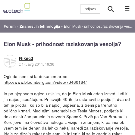
☰
Forum
»
Znanost in tehnologija
»
Elon Musk - prihodnost raziskovanja vesolja?
Elon Musk - prihodnost raziskovanja vesolja?
Nikec3
::
14. avg 2011, 19:36
Ogledal sem, si ta dokumentarec:
http://www.bloomberg.com/video/73460184/
In po njegovem ogledu mislim, da je Elon Musk eden izmed ljudi ki
jih najbolj spoštujem. Pri svojih 40-ih, je ustanovil 5 podjetji, dva od
teh je prodal, ko so bila najbolj uspešna, z tremi pa trenutno
odlično krmari. Med njimi avtomobilsko Tesla Motors, podjetje ki
dela električne panele in seveda SpaceX. Prvič po Von Braunu in
Koreljevu ima človeštvo nekoga z vizijo in znanjem, ki pa ima ob
vsem tem še denar, da lahko nekaj naredi za raziskovanje vesolja.
Ideje za dizajn raket daje sam, je inženir, ki se je gradnje raket