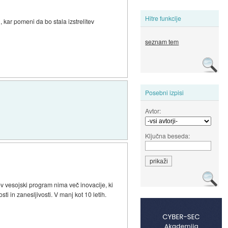
Hitre funkcije
, kar pomeni da bo stala izstrelitev
seznam tem
Posebni izpisi
Avtor:
Ključna beseda:
hov vesojski program nima več inovacije, ki
ti in zanesljivosti. V manj kot 10 letih.