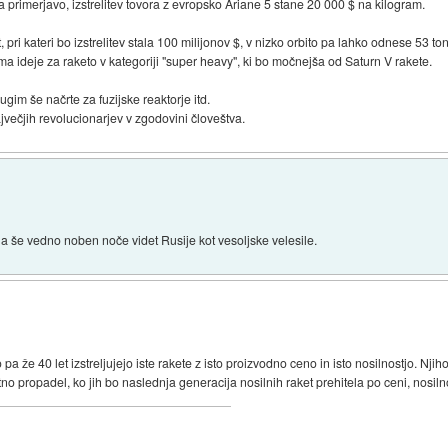
 primerjavo, izstrelitev tovora z evropsko Ariane 5 stane 20 000 $ na kilogram.
pri kateri bo izstrelitev stala 100 milijonov $, v nizko orbito pa lahko odnese 53 ton
ma ideje za raketo v kategoriji "super heavy", ki bo močnejša od Saturn V rakete.
im še načrte za fuzijske reaktorje itd.
večjih revolucionarjev v zgodovini človeštva.
a še vedno noben noče videt Rusije kot vesoljske velesile.
 pa že 40 let izstreljujejo iste rakete z isto proizvodno ceno in isto nosilnostjo. Nji
tno propadel, ko jih bo naslednja generacija nosilnih raket prehitela po ceni, nosilnos