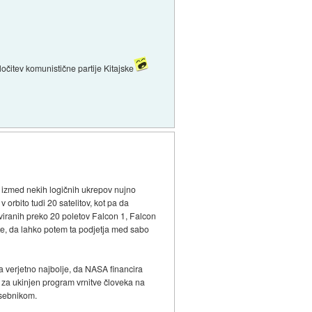
ločitev komunistične partije Kitajske
vi izmed nekih logičnih ukrepov nujno
v orbito tudi 20 satelitov, kot pa da
erviranih preko 20 poletov Falcon 1, Falcon
kete, da lahko potem ta podjetja med sabo
a verjetno najbolje, da NASA financira
a za ukinjen program vrnitve človeka na
asebnikom.