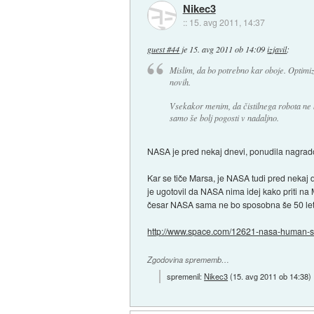
Nikec3
::
15. avg 2011, 14:37
guest #44
je
15. avg 2011 ob 14:09
izjavil
:
Mislim, da bo potrebno kar oboje. Optimiz
novih.
Vsekakor menim, da čistilnega robota ne 
samo še bolj pogosti v nadaljno.
NASA je pred nekaj dnevi, ponudila nagrado, 
Kar se tiče Marsa, je NASA tudi pred nekaj d
je ugotovil da NASA nima idej kako priti na 
česar NASA sama ne bo sposobna še 50 let
http://www.space.com/12621-nasa-human-s.
Zgodovina sprememb…
spremenil:
Nikec3
(
15. avg 2011 ob 14:38
)