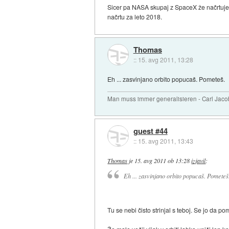
Sicer pa NASA skupaj z SpaceX že načrtuje "s
načrtu za leto 2018.
Thomas
::
15. avg 2011, 13:28
Eh ... zasvinjano orbito popucaš. Pometeš.
Man muss immer generalisieren - Carl Jaco
guest #44
::
15. avg 2011, 13:43
Thomas
je
15. avg 2011 ob 13:28
izjavil
:
Eh ... zasvinjano orbito popucaš. Pometeš
Tu se nebi čisto strinjal s teboj. Se jo da p