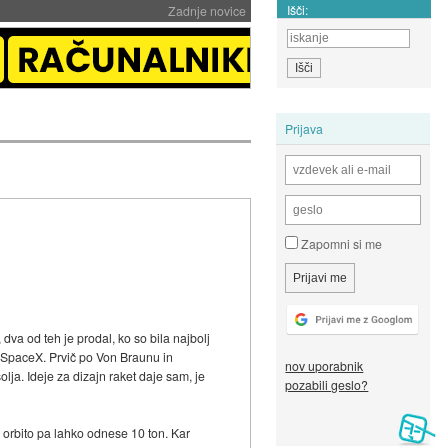
Išči:
Zadnje novice
Prijava
Zapomni si me
 dva od teh je prodal, ko so bila najbolj
a SpaceX. Prvič po Von Braunu in
nov uporabnik
lja. Ideje za dizajn raket daje sam, je
pozabili geslo?
ko orbito pa lahko odnese 10 ton. Kar