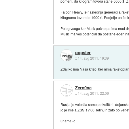
pomeni, da kilogram tovora stane 5000 $. Za
Falcon Heavy, je naslednja generacija raket, 
kilograma tovora le 1900 $. Podjetje pa že i
Poleg vsega kar Musk počne pa ima med drug
Musk ima ves potencial da postane eden naj
popster
::
14. avg 2011, 19:39
Zdaj ko ima Nasa krizo, ker nima raketoplan
Zero0ne
::
14. avg 2011, 22:06
Rusija je velesila samo po količini, dejansko
jo je imela ZSSR v 60. letih, in zato bo verje
uname -o