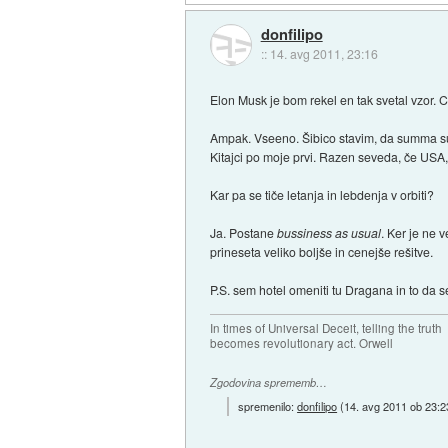
donfilipo
::
14. avg 2011, 23:16
Elon Musk je bom rekel en tak svetal vzor. C
Ampak. Vseeno. Šibico stavim, da summa su
Kitajci po moje prvi. Razen seveda, če USA,
Kar pa se tiče letanja in lebdenja v orbiti?
Ja. Postane
bussiness as usual
. Ker je ne 
prineseta veliko boljše in cenejše rešitve.
P.S. sem hotel omeniti tu Dragana in to da se
In times of Universal Deceit, telling the truth
becomes revolutionary act. Orwell
Zgodovina sprememb…
spremenilo:
donfilipo
(
14. avg 2011 ob 23:2