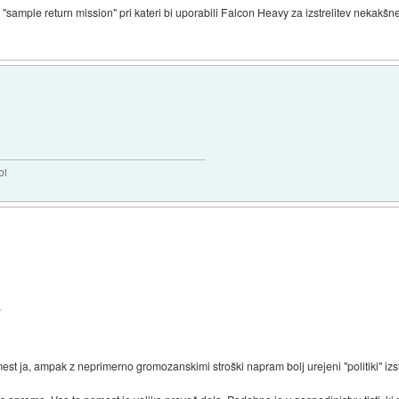
ample return mission" pri kateri bi uporabili Falcon Heavy za izstrelitev nekakšne
bi
.
omest ja, ampak z neprimerno gromozanskimi stroški napram bolj urejeni "politiki" izst