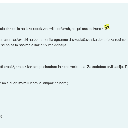
elo danes. In ne tako redek v razvitih državah, kot pri nas balkancih
marum država, ki ne bo namenila ogromne davkoplačevalske denarje za recimo os
 ne bo za to nastrgala kakih 2x več denarja.
več prestiž, ampak kar strogo standard in neke vrste nuja. Za sodobno civilizacijo. 
 bo tudi on izstrelil v orbito, ampak ne bom:)
3
)