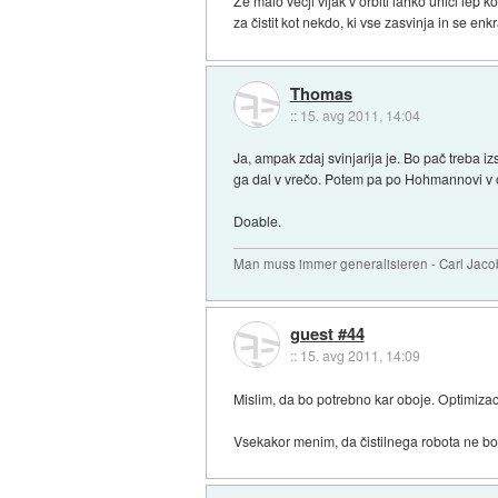
Že malo večji vijak v orbiti lahko uniči lep 
za čistit kot nekdo, ki vse zasvinja in se enkra
Thomas
::
15. avg 2011, 14:04
Ja, ampak zdaj svinjarija je. Bo pač treba iz
ga dal v vrečo. Potem pa po Hohmannovi v or
Doable.
Man muss immer generalisieren - Carl Jaco
guest #44
::
15. avg 2011, 14:09
Mislim, da bo potrebno kar oboje. Optimizaci
Vsekakor menim, da čistilnega robota ne bo