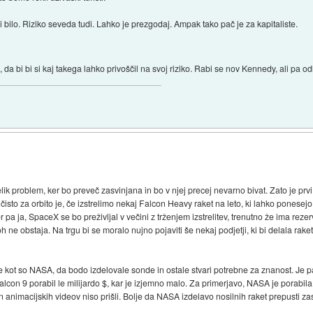
 bi bilo. Riziko seveda tudi. Lahko je prezgodaj. Ampak tako pač je za kapitaliste.
da bi bi si kaj takega lahko privoščil na svoj riziko. Rabi se nov Kennedy, ali pa od
lik problem, ker bo preveč zasvinjana in bo v njej precej nevarno bivat. Zato je pr
n čisto za orbito je, če izstrelimo nekaj Falcon Heavy raket na leto, ki lahko ponesejo 
er pa ja, SpaceX se bo preživljal v večini z trženjem izstrelitev, trenutno že ima rez
h ne obstaja. Na trgu bi se moralo nujno pojaviti še nekaj podjetji, ki bi delala ra
 kot so NASA, da bodo izdelovale sonde in ostale stvari potrebne za znanost. Je p
Falcon 9 porabil le milijardo $, kar je izjemno malo. Za primerjavo, NASA je porabil
in animacijskih videov niso prišli. Bolje da NASA izdelavo nosilnih raket prepusti z