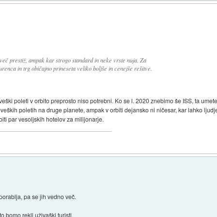
 več prestiž, ampak kar strogo standard in neke vrste nuja. Za
renca in trg običajno prineseta veliko boljše in cenejše rešitve.
ški poleti v orbito preprosto niso potrebni. Ko se l. 2020 znebimo še ISS, ta ume
veških poletih na druge planete, ampak v orbiti dejansko ni ničesar, kar lahko ljudje
iti par vesoljskih hotelov za milijonarje.
uporablja, pa se jih vedno več.
o bomo rekli uživaški turisti.