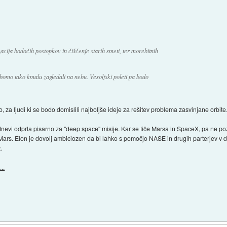
acija bodočih postopkov in čiščenje starih smeti, ter morebitnih
bomo tako kmalu zagledali na nebu. Vesoljski poleti pa bodo
za ljudi ki se bodo domislili najboljše ideje za rešitev problema zasvinjane orbite.
nevi odprla pisarno za "deep space" misije. Kar se tiče Marsa in SpaceX, pa ne poza
Mars. Elon je dovolj ambiciozen da bi lahko s pomočjo NASE in drugih parterjev v dv
.
..