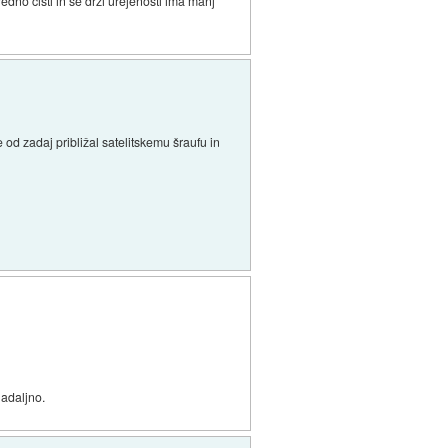
redno čisti in se drži urejenosti ima manj
e od zadaj približal satelitskemu šraufu in
nadaljno.