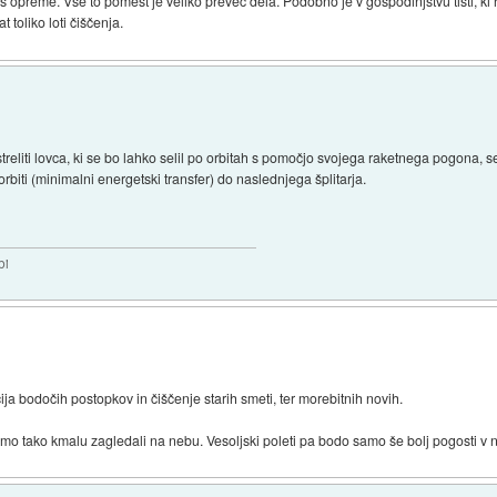
kos opreme. Vse to pomest je veliko preveč dela. Podobno je v gospodinjstvu tisti, ki 
t toliko loti čiščenja.
streliti lovca, ki se bo lahko selil po orbitah s pomočjo svojega raketnega pogona, s
biti (minimalni energetski transfer) do naslednjega šplitarja.
bi
ja bodočih postopkov in čiščenje starih smeti, ter morebitnih novih.
mo tako kmalu zagledali na nebu. Vesoljski poleti pa bodo samo še bolj pogosti v 