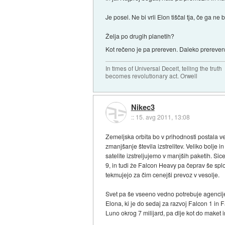
Je posel. Ne bi vrli Elon tiščal tja, če ga ne
Želja po drugih planetih?
Kot rečeno je pa prereven. Daleko prereven, 
In times of Universal Deceit, telling the truth
becomes revolutionary act. Orwell
Nikec3
::
15. avg 2011, 13:08
Zemeljska orbita bo v prihodnosti postala ve
zmanjšanje števila izstrelitev. Veliko bolje i
satelite izstreljujemo v manjših paketih. Sic
9, in tudi že Falcon Heavy pa čeprav še splo
tekmujejo za čim cenejši prevoz v vesolje.
Svet pa še vseeno vedno potrebuje agencije
Elona, ki je do sedaj za razvoj Falcon 1 in 
Luno okrog 7 milijard, pa dlje kot do maket 