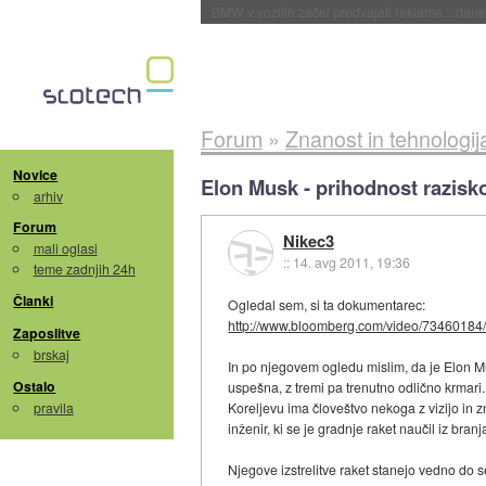
BMW v vozilih začel predvajati reklame
::
dane
Forum
»
Znanost in tehnologij
Novice
Elon Musk - prihodnost razisk
arhiv
Forum
Nikec3
mali oglasi
::
14. avg 2011, 19:36
teme zadnjih 24h
Članki
Ogledal sem, si ta dokumentarec:
http://www.bloomberg.com/video/73460184
Zaposlitve
brskaj
In po njegovem ogledu mislim, da je Elon Musk
Ostalo
uspešna, z tremi pa trenutno odlično krmari
pravila
Koreljevu ima človeštvo nekoga z vizijo in 
inženir, ki se je gradnje raket naučil iz branj
Njegove izstrelitve raket stanejo vedno do se