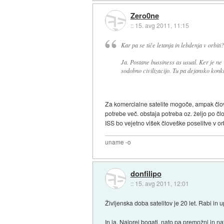
Zero0ne
::
15. avg 2011, 11:15
Kar pa se tiče letanja in lebdenja v orbiti?
Ja. Postane bussiness as usual. Ker je ne
sodobno civilizacijo. Tu pa dejansko konku
Za komercialne satelite mogoče, ampak člove
potrebe več. obstaja potreba oz. željo po člo
ISS bo vejetno višek človeške poselitve v orb
uname -o
donfilipo
::
15. avg 2011, 12:01
Življenska doba satelitov je 20 let. Rabi in 
In ja. Najprej bogati, nato pa premožni in nat