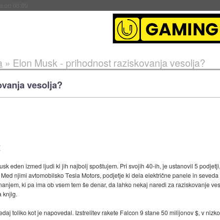
s ob 06:09
a
»
Elon Musk - prihodnost raziskovanja vesolja?
ovanja vesolja?
/
 eden izmed ljudi ki jih najbolj spoštujem. Pri svojih 40-ih, je ustanovil 5 podjetji,
. Med njimi avtomobilsko Tesla Motors, podjetje ki dela električne panele in seved
znanjem, ki pa ima ob vsem tem še denar, da lahko nekaj naredi za raziskovanje veso
a knjig.
daj toliko kot je napovedal. Izstrelitev rakete Falcon 9 stane 50 milijonov $, v niz