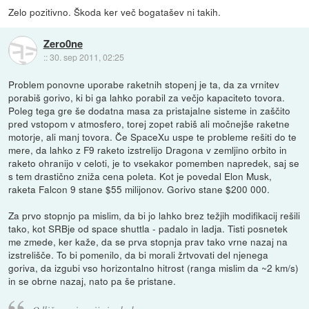
Zelo pozitivno. Škoda ker več bogatašev ni takih.
Zero0ne
::
30. sep 2011, 02:25
Problem ponovne uporabe raketnih stopenj je ta, da za vrnitev
porabiš gorivo, ki bi ga lahko porabil za večjo kapaciteto tovora.
Poleg tega gre še dodatna masa za pristajalne sisteme in zaščito
pred vstopom v atmosfero, torej zopet rabiš ali močnejše raketne
motorje, ali manj tovora. Če SpaceXu uspe te probleme rešiti do te
mere, da lahko z F9 raketo izstrelijo Dragona v zemljino orbito in
raketo ohranijo v celoti, je to vsekakor pomemben napredek, saj se
s tem drastično zniža cena poleta. Kot je povedal Elon Musk,
raketa Falcon 9 stane $55 milijonov. Gorivo stane $200 000.
Za prvo stopnjo pa mislim, da bi jo lahko brez težjih modifikacij rešili
tako, kot SRBje od space shuttla - padalo in ladja. Tisti posnetek
me zmede, ker kaže, da se prva stopnja prav tako vrne nazaj na
izstrelišče. To bi pomenilo, da bi morali žrtvovati del njenega
goriva, da izgubi vso horizontalno hitrost (ranga mislim da ~2 km/s)
in se obrne nazaj, nato pa še pristane.