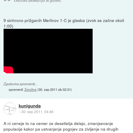
Odlična animacija in glasba.
9 sinhrono prižganih Merlinov 1-C je glasba (zvok se začne okoli
1:00)
Zgodovina sprememb…
spremenil:
Zero0ne
(
30. sep 2011 ob 02:31
)
kunigunda
::
30. sep 2011, 04:46
A ni ceneje to na cemer ze desetletja delajo, zmanjsevanje
populacije kakor pa ustvarjanje pogojev za zivljenje na drugih