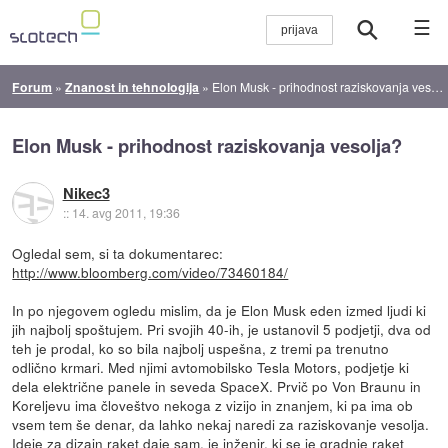
☰
Forum
»
Znanost in tehnologija
»
Elon Musk - prihodnost raziskovanja vesolja?
Elon Musk - prihodnost raziskovanja vesolja?
Nikec3
::
14. avg 2011, 19:36
Ogledal sem, si ta dokumentarec:
http://www.bloomberg.com/video/73460184/
In po njegovem ogledu mislim, da je Elon Musk eden izmed ljudi ki
jih najbolj spoštujem. Pri svojih 40-ih, je ustanovil 5 podjetji, dva od
teh je prodal, ko so bila najbolj uspešna, z tremi pa trenutno
odlično krmari. Med njimi avtomobilsko Tesla Motors, podjetje ki
dela električne panele in seveda SpaceX. Prvič po Von Braunu in
Koreljevu ima človeštvo nekoga z vizijo in znanjem, ki pa ima ob
vsem tem še denar, da lahko nekaj naredi za raziskovanje vesolja.
Ideje za dizajn raket daje sam, je inženir, ki se je gradnje raket