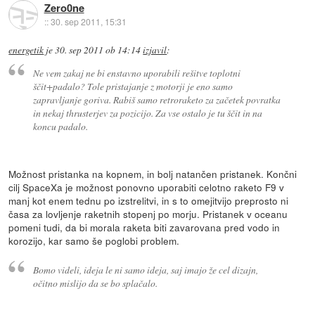
Zero0ne
::
30. sep 2011, 15:31
energetik
je
30. sep 2011 ob 14:14
izjavil
:
Ne vem zakaj ne bi enstavno uporabili rešitve toplotni
ščit+padalo? Tole pristajanje z motorji je eno samo
zapravljanje goriva. Rabiš samo retroraketo za začetek povratka
in nekaj thrusterjev za pozicijo. Za vse ostalo je tu ščit in na
koncu padalo.
Možnost pristanka na kopnem, in bolj natančen pristanek. Končni
cilj SpaceXa je možnost ponovno uporabiti celotno raketo F9 v
manj kot enem tednu po izstrelitvi, in s to omejitvijo preprosto ni
časa za lovljenje raketnih stopenj po morju. Pristanek v oceanu
pomeni tudi, da bi morala raketa biti zavarovana pred vodo in
korozijo, kar samo še poglobi problem.
Bomo videli, ideja le ni samo ideja, saj imajo že cel dizajn,
očitno mislijo da se bo splačalo.