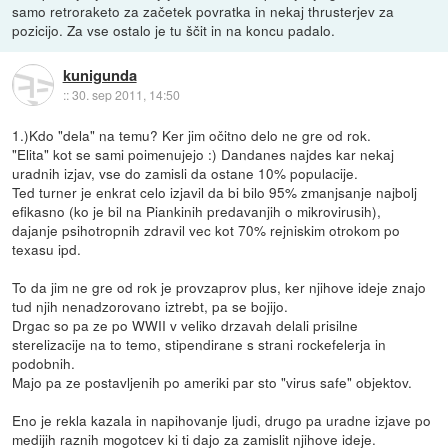
samo retroraketo za začetek povratka in nekaj thrusterjev za
pozicijo. Za vse ostalo je tu ščit in na koncu padalo.
kunigunda
::
30. sep 2011, 14:50
1.)Kdo "dela" na temu? Ker jim očitno delo ne gre od rok.
"Elita" kot se sami poimenujejo :) Dandanes najdes kar nekaj
uradnih izjav, vse do zamisli da ostane 10% populacije.
Ted turner je enkrat celo izjavil da bi bilo 95% zmanjsanje najbolj
efikasno (ko je bil na Piankinih predavanjih o mikrovirusih),
dajanje psihotropnih zdravil vec kot 70% rejniskim otrokom po
texasu ipd.
To da jim ne gre od rok je provzaprov plus, ker njihove ideje znajo
tud njih nenadzorovano iztrebt, pa se bojijo.
Drgac so pa ze po WWII v veliko drzavah delali prisilne
sterelizacije na to temo, stipendirane s strani rockefelerja in
podobnih.
Majo pa ze postavljenih po ameriki par sto "virus safe" objektov.
Eno je rekla kazala in napihovanje ljudi, drugo pa uradne izjave po
medijih raznih mogotcev ki ti dajo za zamislit njihove ideje.