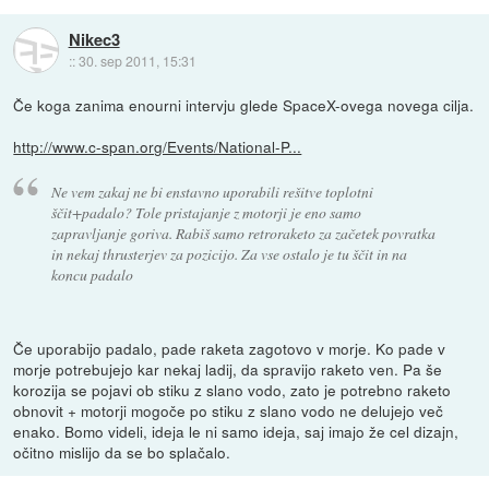
Nikec3
::
30. sep 2011, 15:31
Če koga zanima enourni intervju glede SpaceX-ovega novega cilja.
http://www.c-span.org/Events/National-P...
Ne vem zakaj ne bi enstavno uporabili rešitve toplotni
ščit+padalo? Tole pristajanje z motorji je eno samo
zapravljanje goriva. Rabiš samo retroraketo za začetek povratka
in nekaj thrusterjev za pozicijo. Za vse ostalo je tu ščit in na
koncu padalo
Če uporabijo padalo, pade raketa zagotovo v morje. Ko pade v
morje potrebujejo kar nekaj ladij, da spravijo raketo ven. Pa še
korozija se pojavi ob stiku z slano vodo, zato je potrebno raketo
obnovit + motorji mogoče po stiku z slano vodo ne delujejo več
enako. Bomo videli, ideja le ni samo ideja, saj imajo že cel dizajn,
očitno mislijo da se bo splačalo.