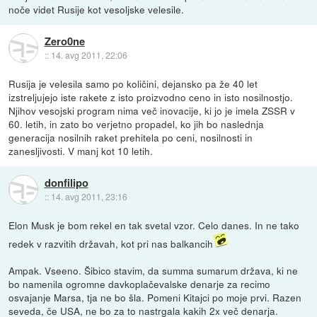
noče videt Rusije kot vesoljske velesile.
Zero0ne
::
14. avg 2011, 22:06
Rusija je velesila samo po količini, dejansko pa že 40 let
izstreljujejo iste rakete z isto proizvodno ceno in isto nosilnostjo.
Njihov vesojski program nima več inovacije, ki jo je imela ZSSR v
60. letih, in zato bo verjetno propadel, ko jih bo naslednja
generacija nosilnih raket prehitela po ceni, nosilnosti in
zanesljivosti. V manj kot 10 letih.
donfilipo
::
14. avg 2011, 23:16
Elon Musk je bom rekel en tak svetal vzor. Celo danes. In ne tako
redek v razvitih državah, kot pri nas balkancih
Ampak. Vseeno. Šibico stavim, da summa sumarum država, ki ne
bo namenila ogromne davkoplačevalske denarje za recimo
osvajanje Marsa, tja ne bo šla. Pomeni Kitajci po moje prvi. Razen
seveda, če USA, ne bo za to nastrgala kakih 2x več denarja.