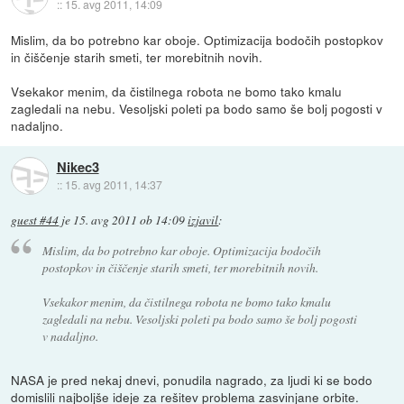
::
15. avg 2011, 14:09
Mislim, da bo potrebno kar oboje. Optimizacija bodočih postopkov
in čiščenje starih smeti, ter morebitnih novih.
Vsekakor menim, da čistilnega robota ne bomo tako kmalu
zagledali na nebu. Vesoljski poleti pa bodo samo še bolj pogosti v
nadaljno.
Nikec3
::
15. avg 2011, 14:37
guest #44
je
15. avg 2011 ob 14:09
izjavil
:
Mislim, da bo potrebno kar oboje. Optimizacija bodočih
postopkov in čiščenje starih smeti, ter morebitnih novih.
Vsekakor menim, da čistilnega robota ne bomo tako kmalu
zagledali na nebu. Vesoljski poleti pa bodo samo še bolj pogosti
v nadaljno.
NASA je pred nekaj dnevi, ponudila nagrado, za ljudi ki se bodo
domislili najboljše ideje za rešitev problema zasvinjane orbite.