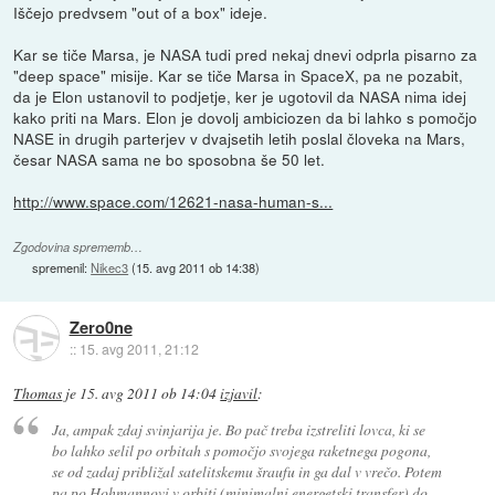
Iščejo predvsem "out of a box" ideje.
Kar se tiče Marsa, je NASA tudi pred nekaj dnevi odprla pisarno za
"deep space" misije. Kar se tiče Marsa in SpaceX, pa ne pozabit,
da je Elon ustanovil to podjetje, ker je ugotovil da NASA nima idej
kako priti na Mars. Elon je dovolj ambiciozen da bi lahko s pomočjo
NASE in drugih parterjev v dvajsetih letih poslal človeka na Mars,
česar NASA sama ne bo sposobna še 50 let.
http://www.space.com/12621-nasa-human-s...
Zgodovina sprememb…
spremenil:
Nikec3
(
15. avg 2011 ob 14:38
)
Zero0ne
::
15. avg 2011, 21:12
Thomas
je
15. avg 2011 ob 14:04
izjavil
:
Ja, ampak zdaj svinjarija je. Bo pač treba izstreliti lovca, ki se
bo lahko selil po orbitah s pomočjo svojega raketnega pogona,
se od zadaj približal satelitskemu šraufu in ga dal v vrečo. Potem
pa po Hohmannovi v orbiti (minimalni energetski transfer) do