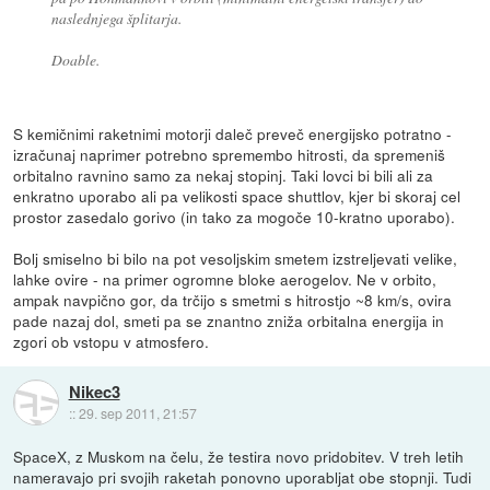
naslednjega šplitarja.
Doable.
S kemičnimi raketnimi motorji daleč preveč energijsko potratno -
izračunaj naprimer potrebno spremembo hitrosti, da spremeniš
orbitalno ravnino samo za nekaj stopinj. Taki lovci bi bili ali za
enkratno uporabo ali pa velikosti space shuttlov, kjer bi skoraj cel
prostor zasedalo gorivo (in tako za mogoče 10-kratno uporabo).
Bolj smiselno bi bilo na pot vesoljskim smetem izstreljevati velike,
lahke ovire - na primer ogromne bloke aerogelov. Ne v orbito,
ampak navpično gor, da trčijo s smetmi s hitrostjo ~8 km/s, ovira
pade nazaj dol, smeti pa se znantno zniža orbitalna energija in
zgori ob vstopu v atmosfero.
Nikec3
::
29. sep 2011, 21:57
SpaceX, z Muskom na čelu, že testira novo pridobitev. V treh letih
nameravajo pri svojih raketah ponovno uporabljat obe stopnji. Tudi