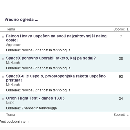
Vredno ogleda ...
Tema
Sporočila
»
Falcon Heavy uspešen na svoji najzahtevnejši nalogi
7
doslej
Aggressor
Oddelek:
Novice
/
Znanost in tehnologija
»
SpaceX ponovno uporabil raketo, kaj pa sedaj?
38
McHusch
Oddelek:
Novice
/
Znanost in tehnologija
»
SpaceX-u je uspelo, prvostopenjska raketa uspešno
93
pristala!
McHusch
Oddelek:
Novice
/
Znanost in tehnologija
»
Orion Flight Test - danes 13.05
34
koli99
Oddelek:
Znanost in tehnologija
Tema
Sporočila
Več podobnih tem