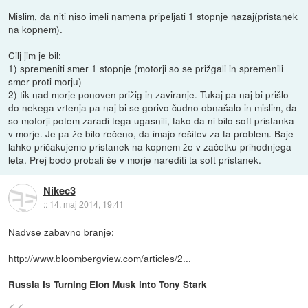
Mislim, da niti niso imeli namena pripeljati 1 stopnje nazaj(pristanek
na kopnem).
Cilj jim je bil:
1) spremeniti smer 1 stopnje (motorji so se prižgali in spremenili
smer proti morju)
2) tik nad morje ponoven prižig in zaviranje. Tukaj pa naj bi prišlo
do nekega vrtenja pa naj bi se gorivo čudno obnašalo in mislim, da
so motorji potem zaradi tega ugasnili, tako da ni bilo soft pristanka
v morje. Je pa že bilo rečeno, da imajo rešitev za ta problem. Baje
lahko pričakujemo pristanek na kopnem že v začetku prihodnjega
leta. Prej bodo probali še v morje narediti ta soft pristanek.
Nikec3
::
14. maj 2014, 19:41
Nadvse zabavno branje:
http://www.bloombergview.com/articles/2...
Russia Is Turning Elon Musk into Tony Stark