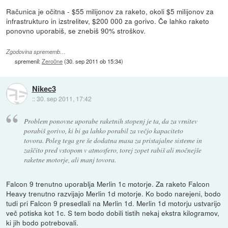
Računica je očitna - $55 milijonov za raketo, okoli $5 milijonov za
infrastrukturo in izstrelitev, $200 000 za gorivo. Če lahko raketo
ponovno uporabiš, se znebiš 90% stroškov.
Zgodovina sprememb…
spremenil:
Zero0ne
(
30. sep 2011 ob 15:34
)
Nikec3
::
30. sep 2011, 17:42
Problem ponovne uporabe raketnih stopenj je ta, da za vrnitev
porabiš gorivo, ki bi ga lahko porabil za večjo kapaciteto
tovora. Poleg tega gre še dodatna masa za pristajalne sisteme in
zaščito pred vstopom v atmosfero, torej zopet rabiš ali močnejše
raketne motorje, ali manj tovora.
Falcon 9 trenutno uporablja Merlin 1c motorje. Za raketo Falcon
Heavy trenutno razvijajo Merlin 1d motorje. Ko bodo narejeni, bodo
tudi pri Falcon 9 presedlali na Merlin 1d. Merlin 1d motorju ustvarijo
več potiska kot 1c. S tem bodo dobili tistih nekaj ekstra kilogramov,
ki jih bodo potrebovali.