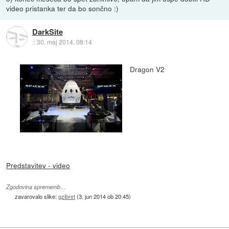
video pristanka ter da bo sončno :)
DarkSite
::
30. maj 2014, 08:14
Dragon V2
Predstavitev - video
Zgodovina sprememb…
zavarovalo slike:
gzibret
(
3. jun 2014 ob 20:45
)