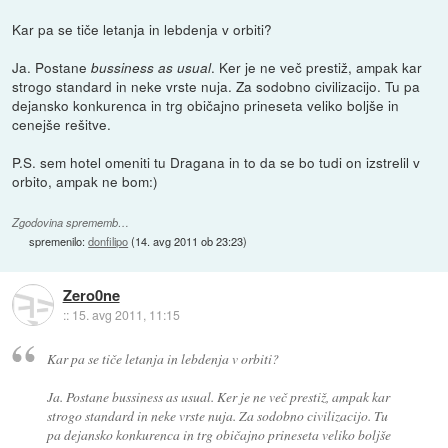
Kar pa se tiče letanja in lebdenja v orbiti?
Ja. Postane
. Ker je ne več prestiž, ampak kar
bussiness as usual
strogo standard in neke vrste nuja. Za sodobno civilizacijo. Tu pa
dejansko konkurenca in trg običajno prineseta veliko boljše in
cenejše rešitve.
P.S. sem hotel omeniti tu Dragana in to da se bo tudi on izstrelil v
orbito, ampak ne bom:)
Zgodovina sprememb…
spremenilo:
donfilipo
(
14. avg 2011 ob 23:23
)
Zero0ne
::
15. avg 2011, 11:15
Kar pa se tiče letanja in lebdenja v orbiti?
Ja. Postane bussiness as usual. Ker je ne več prestiž, ampak kar
strogo standard in neke vrste nuja. Za sodobno civilizacijo. Tu
pa dejansko konkurenca in trg običajno prineseta veliko boljše