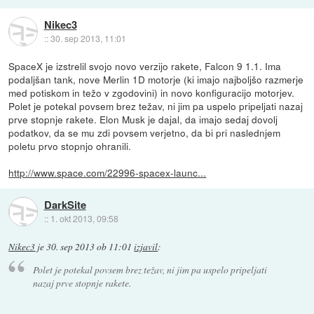
Nikec3
::
30. sep 2013, 11:01
SpaceX je izstrelil svojo novo verzijo rakete, Falcon 9 1.1. Ima
podaljšan tank, nove Merlin 1D motorje (ki imajo najboljšo razmerje
med potiskom in težo v zgodovini) in novo konfiguracijo motorjev.
Polet je potekal povsem brez težav, ni jim pa uspelo pripeljati nazaj
prve stopnje rakete. Elon Musk je dajal, da imajo sedaj dovolj
podatkov, da se mu zdi povsem verjetno, da bi pri naslednjem
poletu prvo stopnjo ohranili.
http://www.space.com/22996-spacex-launc...
DarkSite
::
1. okt 2013, 09:58
Nikec3
je
30. sep 2013 ob 11:01
izjavil
:
Polet je potekal povsem brez težav, ni jim pa uspelo pripeljati
nazaj prve stopnje rakete.