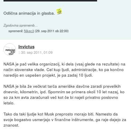
Odlična animacija in glasba.
Zgodovina sprememb…
spremenil:
Nikec3
(
29. sep 2011 ob 22:00
)
Invictus
::
30. sep 2011, 01:09
NASA je pač velika organizacij, ki dela (vsaj glede na rezultate) na
način slovenske vlade. Cel kup ljudi, administracije, ko pa končno
naredijo en uspešen projekt, je pa zadaj 10 ljudi.
NASA je bila že večkrat tarča ameriške davčne zaradi prevelikih
dnevnic, kilometrin, ipd. Spomnim se primera okoli 10 let nazaj, ko
so za km avta zaračunali več kot če bi najeli privatno poslovno
letalo.
Tako da taki ljudje kot Musk preprosto morajo biti. Namesto da
svoje bogastvo usmerjajo v finančne inštrumente, ga raje dajejo za
znanost.