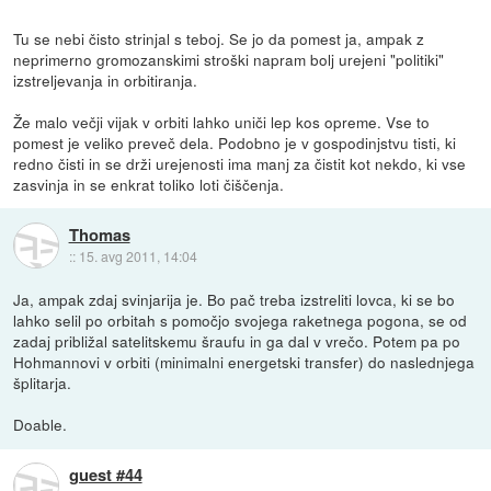
Tu se nebi čisto strinjal s teboj. Se jo da pomest ja, ampak z
neprimerno gromozanskimi stroški napram bolj urejeni "politiki"
izstreljevanja in orbitiranja.
Že malo večji vijak v orbiti lahko uniči lep kos opreme. Vse to
pomest je veliko preveč dela. Podobno je v gospodinjstvu tisti, ki
redno čisti in se drži urejenosti ima manj za čistit kot nekdo, ki vse
zasvinja in se enkrat toliko loti čiščenja.
Thomas
::
15. avg 2011, 14:04
Ja, ampak zdaj svinjarija je. Bo pač treba izstreliti lovca, ki se bo
lahko selil po orbitah s pomočjo svojega raketnega pogona, se od
zadaj približal satelitskemu šraufu in ga dal v vrečo. Potem pa po
Hohmannovi v orbiti (minimalni energetski transfer) do naslednjega
šplitarja.
Doable.
guest #44