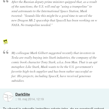
After the Russian deputy prime minister quipped that, as a result
of the sanctions, the U.S. will end up "using a trampoline" to
send astronauts to the International Space Station, Musk
tweeted: "Sounds like this might be a good time to unveil the
new Dragon Mk 2 spaceship that SpaceX has been working on w
NASA. No trampoline needed."
My colleague Mark Gilbert suggested recently that investors in
Tesla are really buying into Stark industries, the company of the
comic book character Tony Stark, a.k.a. Iron Man. That is an apt
metaphor. Like Stark, Musk wants to be the U.S. government's
favorite high-tech supplier and has been rather successful so
far: His projects, including SpaceX, have received generous
subsidies.
DarkSite
::
16. maj 2014, 12:19
Ta vikend je odpadla izstrelitev rakete tako, da so prestavili enkrat