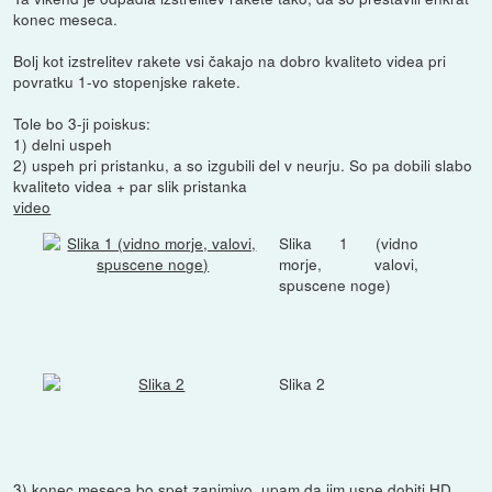
konec meseca.
Bolj kot izstrelitev rakete vsi čakajo na dobro kvaliteto videa pri
povratku 1-vo stopenjske rakete.
Tole bo 3-ji poiskus:
1) delni uspeh
2) uspeh pri pristanku, a so izgubili del v neurju. So pa dobili slabo
kvaliteto videa + par slik pristanka
video
Slika 1 (vidno
morje, valovi,
spuscene noge)
Slika 2
3) konec meseca bo spet zanimivo, upam da jim uspe dobiti HD