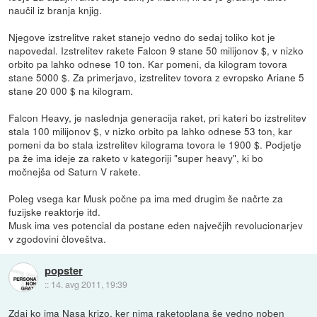
naučil iz branja knjig.
Njegove izstrelitve raket stanejo vedno do sedaj toliko kot je
napovedal. Izstrelitev rakete Falcon 9 stane 50 milijonov $, v nizko
orbito pa lahko odnese 10 ton. Kar pomeni, da kilogram tovora
stane 5000 $. Za primerjavo, izstrelitev tovora z evropsko Ariane 5
stane 20 000 $ na kilogram.
Falcon Heavy, je naslednja generacija raket, pri kateri bo izstrelitev
stala 100 milijonov $, v nizko orbito pa lahko odnese 53 ton, kar
pomeni da bo stala izstrelitev kilograma tovora le 1900 $. Podjetje
pa že ima ideje za raketo v kategoriji "super heavy", ki bo
močnejša od Saturn V rakete.
Poleg vsega kar Musk počne pa ima med drugim še načrte za
fuzijske reaktorje itd.
Musk ima ves potencial da postane eden največjih revolucionarjev
v zgodovini človeštva.
popster
::
14. avg 2011, 19:39
Zdaj ko ima Nasa krizo, ker nima raketoplana še vedno noben