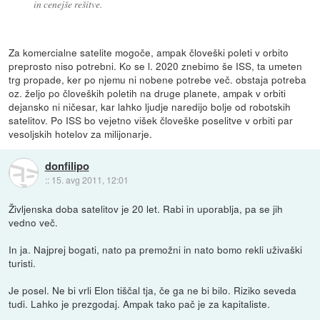
in cenejše rešitve.
Za komercialne satelite mogoče, ampak človeški poleti v orbito
preprosto niso potrebni. Ko se l. 2020 znebimo še ISS, ta umeten
trg propade, ker po njemu ni nobene potrebe več. obstaja potreba
oz. željo po človeških poletih na druge planete, ampak v orbiti
dejansko ni ničesar, kar lahko ljudje naredijo bolje od robotskih
satelitov. Po ISS bo vejetno višek človeške poselitve v orbiti par
vesoljskih hotelov za milijonarje.
donfilipo
::
15. avg 2011, 12:01
Življenska doba satelitov je 20 let. Rabi in uporablja, pa se jih
vedno več.
In ja. Najprej bogati, nato pa premožni in nato bomo rekli uživaški
turisti.
Je posel. Ne bi vrli Elon tiščal tja, če ga ne bi bilo. Riziko seveda
tudi. Lahko je prezgodaj. Ampak tako pač je za kapitaliste.