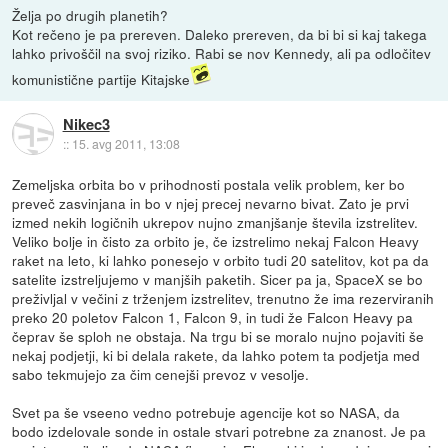
Želja po drugih planetih?
Kot rečeno je pa prereven. Daleko prereven, da bi bi si kaj takega
lahko privoščil na svoj riziko. Rabi se nov Kennedy, ali pa odločitev
komunistične partije Kitajske
Nikec3
::
15. avg 2011, 13:08
Zemeljska orbita bo v prihodnosti postala velik problem, ker bo
preveč zasvinjana in bo v njej precej nevarno bivat. Zato je prvi
izmed nekih logičnih ukrepov nujno zmanjšanje števila izstrelitev.
Veliko bolje in čisto za orbito je, če izstrelimo nekaj Falcon Heavy
raket na leto, ki lahko ponesejo v orbito tudi 20 satelitov, kot pa da
satelite izstreljujemo v manjših paketih. Sicer pa ja, SpaceX se bo
preživljal v večini z trženjem izstrelitev, trenutno že ima rezerviranih
preko 20 poletov Falcon 1, Falcon 9, in tudi že Falcon Heavy pa
čeprav še sploh ne obstaja. Na trgu bi se moralo nujno pojaviti še
nekaj podjetji, ki bi delala rakete, da lahko potem ta podjetja med
sabo tekmujejo za čim cenejši prevoz v vesolje.
Svet pa še vseeno vedno potrebuje agencije kot so NASA, da
bodo izdelovale sonde in ostale stvari potrebne za znanost. Je pa