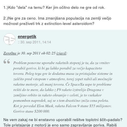
1.)Kdo "dela" na temu? Ker jim očitno delo ne gre od rok.
2.)Ne gre za ceno. Ima zmanjšana populacija na zemlji večjo
možnost preživeti trk z extinction-level asteroidom?
energetik
::
30. sep 2011, 14:14
Zero0ne
je
30. sep 2011 ob 02:25
izjavil
:
Problem ponovne uporabe raketnih stopenj je ta, da za vrnitev
porabiš gorivo, ki bi ga lahko porabil za večjo kapaciteto
tovora. Poleg tega gre še dodatna masa za pristajalne sisteme in
zaščito pred vstopom v atmosfero, torej zopet rabiš ali močnejše
raketne motorje, ali manj tovora. Če SpaceXu uspe te probleme
rešiti do te mere, da lahko z F9 raketo izstrelijo Dragona v
zemljino orbito in raketo ohranijo v celoti, je to vsekakor
pomemben napredek, saj se s tem drastično zniža cena poleta.
Kot je povedal Elon Musk, raketa Falcon 9 stane $55 milijonov.
Gorivo stane $200 000.
Ne vem zakaj ne bi enstavno uporabili rešitve toplotni ščit+padalo?
Tole pristajanje z motorji je eno samo zapravljanje goriva. Rabiš