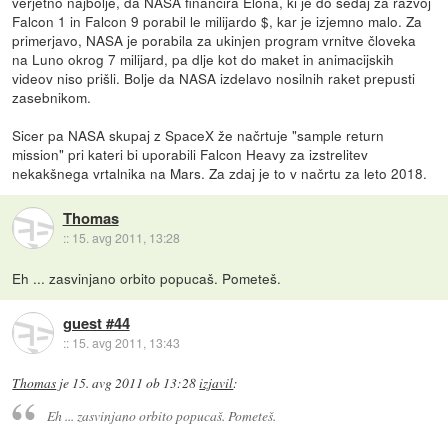
verjetno najbolje, da NASA financira Elona, ki je do sedaj za razvoj
Falcon 1 in Falcon 9 porabil le milijardo $, kar je izjemno malo. Za
primerjavo, NASA je porabila za ukinjen program vrnitve človeka
na Luno okrog 7 milijard, pa dlje kot do maket in animacijskih
videov niso prišli. Bolje da NASA izdelavo nosilnih raket prepusti
zasebnikom.
Sicer pa NASA skupaj z SpaceX že načrtuje "sample return
mission" pri kateri bi uporabili Falcon Heavy za izstrelitev
nekakšnega vrtalnika na Mars. Za zdaj je to v načrtu za leto 2018.
Thomas
::
15. avg 2011, 13:28
Eh ... zasvinjano orbito popucaš. Pometeš.
guest #44
::
15. avg 2011, 13:43
Thomas
je
15. avg 2011 ob 13:28
izjavil
:
Eh ... zasvinjano orbito popucaš. Pometeš.