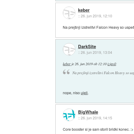
keber
::
26. jun 2019, 12:10
Na prejšnji izstrelitvi Falcon Heavy so uspeš
DarkSite
::
26. jun 2019, 13:04
keber
je
26. jun 2019 ob 12:10
izjavil
:
Na prejšnji izstrelitvi Falcon Heavy so us
nope, niso
ujeli
.
BigWhale
::
26. jun 2019, 14:15
Core booster si je sam storil bridki konec. :>