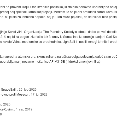
 odloženi na pravem kraju. Oba stranska potisnika, ki sta bila ponovno uporabljena od a
t precej bolj spektakularno kot prejšnji. Medtem ko se je oni prekucnil zaradi razburk
o, ali je šlo za tehnično napako, saj je Elon Musk pojasnil, da še nikdar niso pristaja
i jih je Sokol vtiril. Organizacija The Planetary Society si obeta, da bo po več dese
 2, ki naj bi za pogon izkoristilo tok fotonov iz Sonca in o katerem je sanjaril Carl 
 rakete Volna, medtem ko so predhodnika, LightSail 1, pestili mnogi tehnični probl
sta napredna atomska ura, skonstruirana nalašč za dolga potovanja daleč stran od Z
uporablja
manj nevarno mešanico AF-M315E (hidroksilamonijev nitrat).
l SpaceSail
::
25. feb 2025
ponovno proti Mesecu
::
17. jul 2023
ep 2020
paceXovim
::
4. sep 2019
18