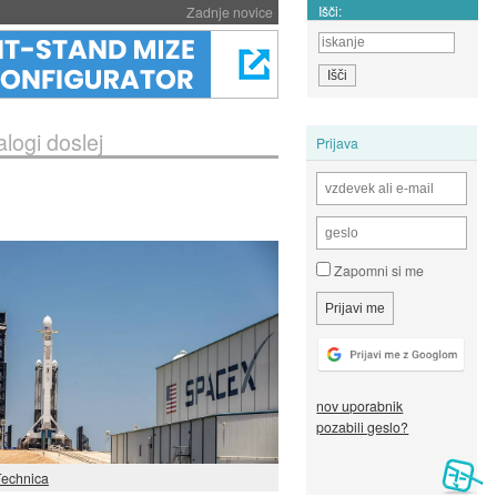
Išči:
Zadnje novice
logi doslej
Prijava
Zapomni si me
nov uporabnik
pozabili geslo?
Technica