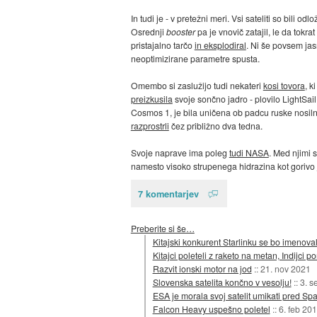
In tudi je - v pretežni meri. Vsi sateliti so bili
Osrednji
booster
pa je vnovič zatajil, le da tokra
pristajalno tarčo
in eksplodiral
. Ni še povsem jasn
neoptimizirane parametre spusta.
Omembo si zaslužijo tudi nekateri
kosi tovora
, k
preizkusila
svoje sončno jadro - plovilo LightSail
Cosmos 1, je bila uničena ob padcu ruske nosilne
razprostrli
čez približno dva tedna.
Svoje naprave ima poleg
tudi NASA
. Med njimi 
namesto visoko strupenega hidrazina kot gorivo
7 komentarjev
Preberite si še…
Kitajski konkurent Starlinku se bo imenova
Kitajci poleteli z raketo na metan, Indijci 
Razvit ionski motor na jod
::
21. nov 2021
Slovenska satelita končno v vesolju!
::
3. s
ESA je morala svoj satelit umikati pred S
Falcon Heavy uspešno poletel
::
6. feb 20