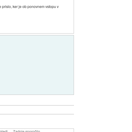
je prislo, ker je ob ponovnem vstopu v
gledi
Zadnje sporočilo