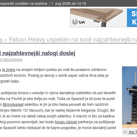
eprečiti uvrstitev na lestvice
::
1. avg 2026 ob 14:10
a
»
Falcon Heavy uspešen na svoji najzahtevnejši na
 najzahtevnejši nalogi doslej
in tehnologija
vy
je imela
na svojem tretjem poletu po vrsti še posebno zahtevno
različnih krožnic. Podvig je skoraj v celoti uspel; edina črna pika je
grešil ladjo.
ošiljanje tovora v vesolje in njena današnja izstrelitev ob pol devetih
a Floridi je bila tretja po vrsti. Toda za SpaceX je bil prav ta polet
lo
štiriindvajset
satelitov, ki jih je bilo treba ponesti do treh različnih
orjev (Merlin 1D Vacuum), kar je vselej dejavnik tveganja. Drugič, šlo
, ki so imele na raketi nekaj svojih satelitov. V resnici ni šlo za kakšne
dvig pozorno spremljali, ker bodo
kmalu izbirali
partnerja za pošiljanje
se SpaceX lahko dokopal do te bajne pogodbe, je moral današnji polet
vir:
Ars 