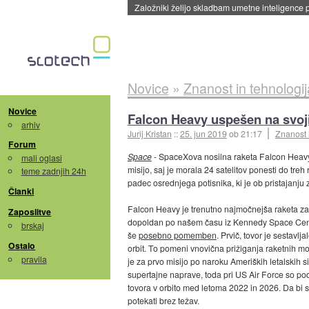
Založniki želijo skladbam umetne inteligence pr
Novice
»
Znanost in tehnologij
Novice
Falcon Heavy uspešen na svoji
arhiv
Jurij Kristan
::
25. jun 2019
ob 21:17
Znanost 
Forum
Space
- SpaceXova nosilna raketa Falcon Hea
mali oglasi
misijo, saj je morala 24 satelitov ponesti do treh 
teme zadnjih 24h
padec osrednjega potisnika, ki je ob pristajanju z
Članki
Falcon Heavy je trenutno najmočnejša raketa za p
Zaposlitve
dopoldan po našem času iz Kennedy Space Centra n
brskaj
še
posebno pomemben
. Prvič, tovor je sestavlja
Ostalo
orbit. To pomeni vnovična prižiganja raketnih mot
pravila
je za prvo misijo po naroku Ameriških letalskih sil
supertajne naprave, toda pri US Air Force so po
tovora v orbito med letoma 2022 in 2026. Da bi 
potekati brez težav.