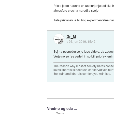
Prislo je do napake pri usmerjanju potiska i
atmosfero vrocina naredila svoje.
Tale pristanek je bil bolj experimentalne nar
Dr_M
::
26. jun 2019, 15:42
Sej na posnetku se je lepo videlo, da zadeva 
Verjetno so res vedeli in so bili pripravljeni
The reason why most of society hates conse
loves liberals is because conservatives hurt
the truth and liberals comfort you with lies.
Vredno ogleda ...
Tema