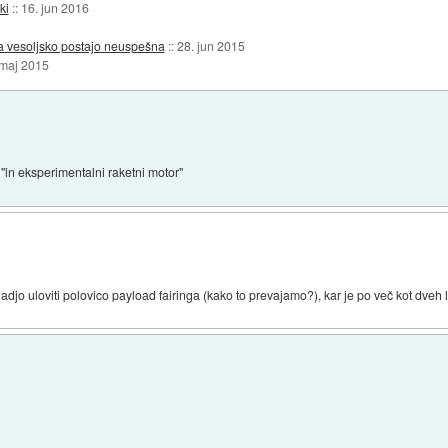
ki
::
16. jun 2016
na vesoljsko postajo neuspešna
::
28. jun 2015
 maj 2015
: "in eksperimentalni raketni motor"
z ladjo uloviti polovico payload fairinga (kako to prevajamo?), kar je po več kot dveh 