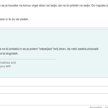
n se je booster na koncu vrgel stran od ladje, da ne bi priletel na ladjo. Do napake 
ave in to so vsi vedeli.
ne bi pristala in se je potem "odpeljala" bolj stran, da nebi zadela ploscadi.
 na ta dogodek.
rvatives and
 you with
Sporočila
O