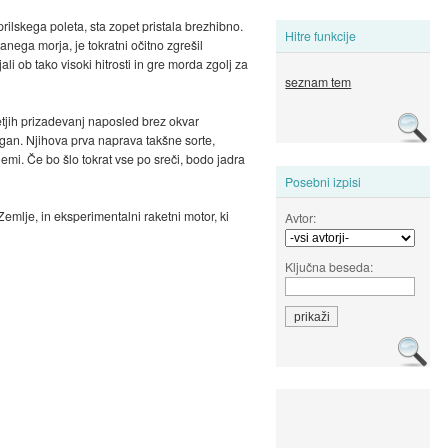
prilskega poleta, sta zopet pristala brezhibno.
Hitre funkcije
anega morja, je tokratni očitno zgrešil
li ob tako visoki hitrosti in gre morda zgolj za
seznam tem
tletjih prizadevanj naposled brez okvar
Sagan. Njihova prva naprava takšne sorte,
emi. Če bo šlo tokrat vse po sreči, bodo jadra
Posebni izpisi
emlje, in eksperimentalni raketni motor, ki
Avtor:
Ključna beseda: