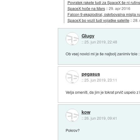
Povratek rakete tudi za SpaceX še ni rutins
SpaceX hoče na Mars
::
29. apr 2016
Falcon 9 eksplodiral, oskrbovalna misija 
SpaceX bo vozil tudi vojaške satelite
::
28.
Glugy
::
25. jun 2019, 22:48
Ob vsej novici mi je še najbolj zanimiv tole 
pegasus
::
25. jun 2019, 23:11
Velja omeniti, da jim je tokrat prvič uspelo 
kow
::
26. jun 2019, 09:41
Pokrov?