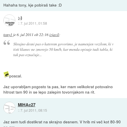
Hahaha tony, kje pobiraš take :D
;-)
::
7. jul 2011, 01:58
tony1
je
6. jul 2011 ob 22:16
izjavil
:
Skrajno desni pas o katerem govorimo, je namenjen vozilom, ki v
tisti klanec ne zmorejo 50 km/h, kar menda opisuje tudi tabla, ki
tak pas označuje...
poscal.
Jaz uporabljam pogosto ta pas, ker mam velikokrat potovalno
hitrost tam 90 in se lepo zalepim tovornjakom na rit.
MIHAc27
::
7. jul 2011, 08:15
Jaz sem tudi dostikrat na skrajno desnem. V hrib mi več kot 80-90