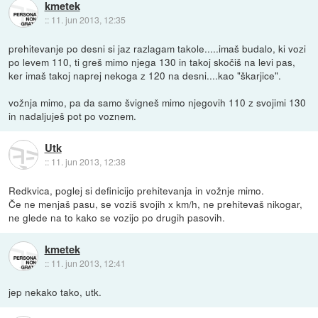
kmetek
::
11. jun 2013, 12:35
prehitevanje po desni si jaz razlagam takole.....imaš budalo, ki vozi
po levem 110, ti greš mimo njega 130 in takoj skočiš na levi pas,
ker imaš takoj naprej nekoga z 120 na desni....kao "škarjice".
vožnja mimo, pa da samo švigneš mimo njegovih 110 z svojimi 130
in nadaljuješ pot po voznem.
Utk
::
11. jun 2013, 12:38
Redkvica, poglej si definicijo prehitevanja in vožnje mimo.
Če ne menjaš pasu, se voziš svojih x km/h, ne prehitevaš nikogar,
ne glede na to kako se vozijo po drugih pasovih.
kmetek
::
11. jun 2013, 12:41
jep nekako tako, utk.