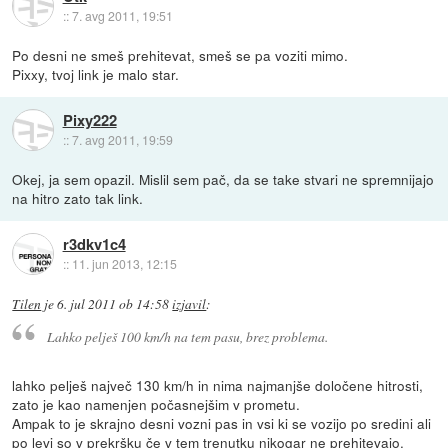
::
7. avg 2011, 19:51
Po desni ne smeš prehitevat, smeš se pa voziti mimo.
Pixxy, tvoj link je malo star.
Pixy222
::
7. avg 2011, 19:59
Okej, ja sem opazil. Mislil sem pač, da se take stvari ne spremnijajo
na hitro zato tak link.
r3dkv1c4
::
11. jun 2013, 12:15
Tilen
je
6. jul 2011 ob 14:58
izjavil
:
Lahko pelješ 100 km/h na tem pasu, brez problema.
lahko pelješ največ 130 km/h in nima najmanjše določene hitrosti,
zato je kao namenjen počasnejšim v prometu.
Ampak to je skrajno desni vozni pas in vsi ki se vozijo po sredini ali
po levi so v prekršku če v tem trenutku nikogar ne prehitevajo.