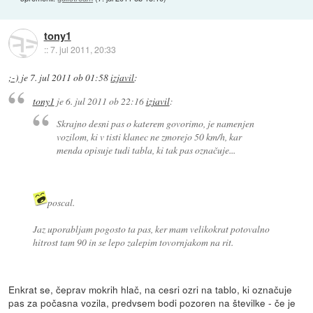
tony1
::
7. jul 2011, 20:33
;-)
je
7. jul 2011 ob 01:58
izjavil
:
tony1
je
6. jul 2011 ob 22:16
izjavil
:
Skrajno desni pas o katerem govorimo, je namenjen
vozilom, ki v tisti klanec ne zmorejo 50 km/h, kar
menda opisuje tudi tabla, ki tak pas označuje...
poscal.
Jaz uporabljam pogosto ta pas, ker mam velikokrat potovalno
hitrost tam 90 in se lepo zalepim tovornjakom na rit.
Enkrat se, čeprav mokrih hlač, na cesri ozri na tablo, ki označuje
pas za počasna vozila, predvsem bodi pozoren na številke - če je