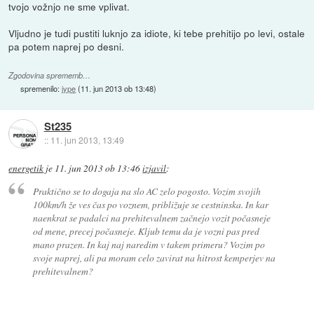
tvojo vožnjo ne sme vplivat.
Vljudno je tudi pustiti luknjo za idiote, ki tebe prehitijo po levi, ostale
pa potem naprej po desni.
Zgodovina sprememb…
spremenilo:
jype
(
11. jun 2013 ob 13:48
)
St235
::
11. jun 2013, 13:49
energetik
je
11. jun 2013 ob 13:46
izjavil
:
Praktično se to dogaja na slo AC zelo pogosto. Vozim svojih
100km/h že ves čas po voznem, približuje se cestninska. In kar
naenkrat se padalci na prehitevalnem začnejo vozit počasneje
od mene, precej počasneje. Kljub temu da je vozni pas pred
mano prazen. In kaj naj naredim v takem primeru? Vozim po
svoje naprej, ali pa moram celo zavirat na hitrost kemperjev na
prehitevalnem?