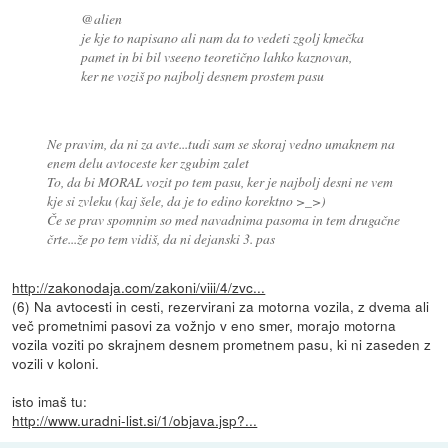
@alien
je kje to napisano ali nam da to vedeti zgolj kmečka
pamet in bi bil vseeno teoretično lahko kaznovan,
ker ne voziš po najbolj desnem prostem pasu
Ne pravim, da ni za avte...tudi sam se skoraj vedno umaknem na
enem delu avtoceste ker zgubim zalet
To, da bi MORAL vozit po tem pasu, ker je najbolj desni ne vem
kje si zvleku (kaj šele, da je to edino korektno >_>)
Če se prav spomnim so med navadnima pasoma in tem drugačne
črte...že po tem vidiš, da ni dejanski 3. pas
http://zakonodaja.com/zakoni/viii/4/zvc...
(6) Na avtocesti in cesti, rezervirani za motorna vozila, z dvema ali
več prometnimi pasovi za vožnjo v eno smer, morajo motorna
vozila voziti po skrajnem desnem prometnem pasu, ki ni zaseden z
vozili v koloni.
isto imaš tu:
http://www.uradni-list.si/1/objava.jsp?...