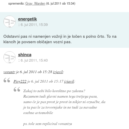
spremenilo:
Gray_Warden
(
6. jul 2011 ob 15:34
)
energetik
::
6. jul 2011, 15:39
Odstavni pas ni namenjen vožnji in je ločen s polno črto. To na
klancih je povsem običajen vozni pas.
shinca
::
6. jul 2011, 15:40
vorantz
je
6. jul 2011 ob 15:28
izjavil
:
Pixy222
je
6. jul 2011 ob 15:17
izjavil
:
Zakaj to nebi bilo korektno po zakonu?
Razumem tudi glavni namen tega tretjega pasu,
samo če je pas prost je prost in nikjer ni označbe, da
je ta pas le za tovornjake in ne tudi za navadne
osebne avtomobile
ps. tole sem repliciral vorantzu