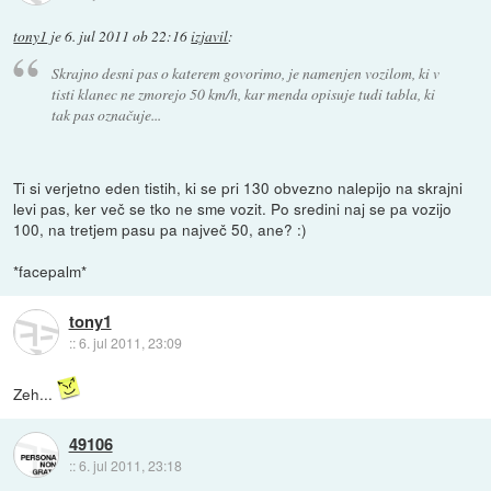
tony1
je
6. jul 2011 ob 22:16
izjavil
:
Skrajno desni pas o katerem govorimo, je namenjen vozilom, ki v
tisti klanec ne zmorejo 50 km/h, kar menda opisuje tudi tabla, ki
tak pas označuje...
Ti si verjetno eden tistih, ki se pri 130 obvezno nalepijo na skrajni
levi pas, ker več se tko ne sme vozit. Po sredini naj se pa vozijo
100, na tretjem pasu pa največ 50, ane? :)
*facepalm*
tony1
::
6. jul 2011, 23:09
Zeh...
49106
::
6. jul 2011, 23:18