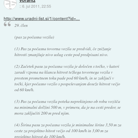
::
6. jul 2011, 22:55
http://www.uradni-list.si/1/content?id=...
29. člen
(pas za počasna vozila)
(1) Pas za počasna tovorna vozila se predvidi, če znižanje
hitrosti zmanjšuje nivo uslug ceste pod predpisani nivo.
(2) Začetek pasu za počasna vozila je določen s točko, v kateri
zaradi vzpona na klancu hitrost težkega tovornega vozila v
prostem prometnem toku pade pod 60 km/h, in se zaključi v
točki, kjer počasno vozilo s pospeševanjem doseže hitrost večjo
od 60 km/h.
(3) Pas za počasna vozila poteka neprekinjeno ob robu vozišča
na minimalni dolžini 500 m, v primeru, da je na cesti predor, se
mora zaključiti 200 m pred njim.
(4) Širina pasu za počasna vozila je minimalne širine 3,50 m za
ceste za projektno hitost večjo od 100 km/h in 3,00 m za
projektno hitrost do 100 km/h.