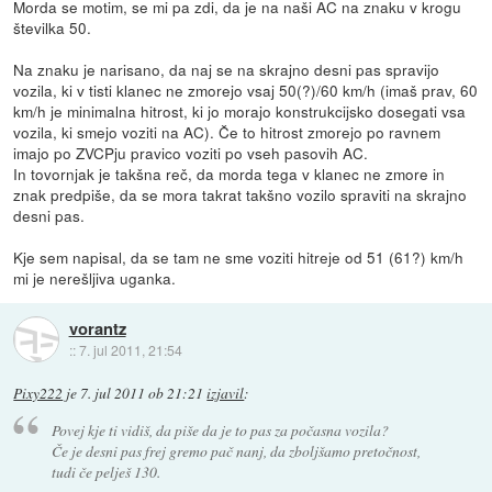
Morda se motim, se mi pa zdi, da je na naši AC na znaku v krogu
številka 50.
Na znaku je narisano, da naj se na skrajno desni pas spravijo
vozila, ki v tisti klanec ne zmorejo vsaj 50(?)/60 km/h (imaš prav, 60
km/h je minimalna hitrost, ki jo morajo konstrukcijsko dosegati vsa
vozila, ki smejo voziti na AC). Če to hitrost zmorejo po ravnem
imajo po ZVCPju pravico voziti po vseh pasovih AC.
In tovornjak je takšna reč, da morda tega v klanec ne zmore in
znak predpiše, da se mora takrat takšno vozilo spraviti na skrajno
desni pas.
Kje sem napisal, da se tam ne sme voziti hitreje od 51 (61?) km/h
mi je nerešljiva uganka.
vorantz
::
7. jul 2011, 21:54
Pixy222
je
7. jul 2011 ob 21:21
izjavil
:
Povej kje ti vidiš, da piše da je to pas za počasna vozila?
Če je desni pas frej gremo pač nanj, da zboljšamo pretočnost,
tudi če pelješ 130.