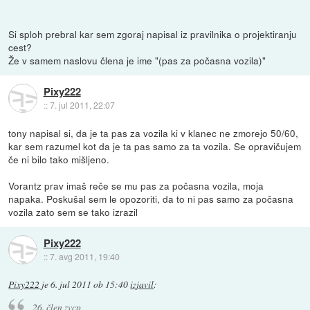
Si sploh prebral kar sem zgoraj napisal iz pravilnika o projektiranju
cest?
Že v samem naslovu člena je ime "(pas za počasna vozila)"
Pixy222
::
7. jul 2011, 22:07
tony napisal si, da je ta pas za vozila ki v klanec ne zmorejo 50/60,
kar sem razumel kot da je ta pas samo za ta vozila. Se opravičujem
če ni bilo tako mišljeno.
Vorantz prav imaš reče se mu pas za počasna vozila, moja
napaka. Poskušal sem le opozoriti, da to ni pas samo za počasna
vozila zato sem se tako izrazil
Pixy222
::
7. avg 2011, 19:40
Pixy222
je
6. jul 2011 ob 15:40
izjavil
:
26. člen zvcp