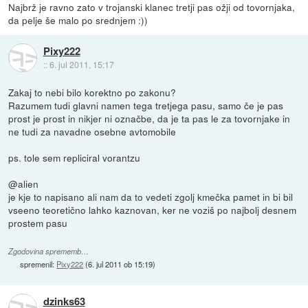
Najbrž je ravno zato v trojanski klanec tretji pas ožji od tovornjaka,
da pelje še malo po srednjem :))
Pixy222
::
6. jul 2011, 15:17
Zakaj to nebi bilo korektno po zakonu?
Razumem tudi glavni namen tega tretjega pasu, samo če je pas
prost je prost in nikjer ni označbe, da je ta pas le za tovornjake in
ne tudi za navadne osebne avtomobile
ps. tole sem repliciral vorantzu
@alien
je kje to napisano ali nam da to vedeti zgolj kmečka pamet in bi bil
vseeno teoretično lahko kaznovan, ker ne voziš po najbolj desnem
prostem pasu
Zgodovina sprememb…
spremenil:
Pixy222
(
6. jul 2011 ob 15:19
)
dzinks63