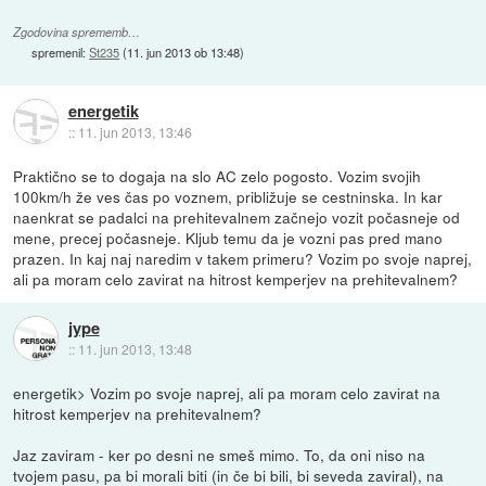
Zgodovina sprememb…
spremenil:
St235
(
11. jun 2013 ob 13:48
)
energetik
::
11. jun 2013, 13:46
Praktično se to dogaja na slo AC zelo pogosto. Vozim svojih
100km/h že ves čas po voznem, približuje se cestninska. In kar
naenkrat se padalci na prehitevalnem začnejo vozit počasneje od
mene, precej počasneje. Kljub temu da je vozni pas pred mano
prazen. In kaj naj naredim v takem primeru? Vozim po svoje naprej,
ali pa moram celo zavirat na hitrost kemperjev na prehitevalnem?
jype
::
11. jun 2013, 13:48
energetik> Vozim po svoje naprej, ali pa moram celo zavirat na
hitrost kemperjev na prehitevalnem?
Jaz zaviram - ker po desni ne smeš mimo. To, da oni niso na
tvojem pasu, pa bi morali biti (in če bi bili, bi seveda zaviral), na