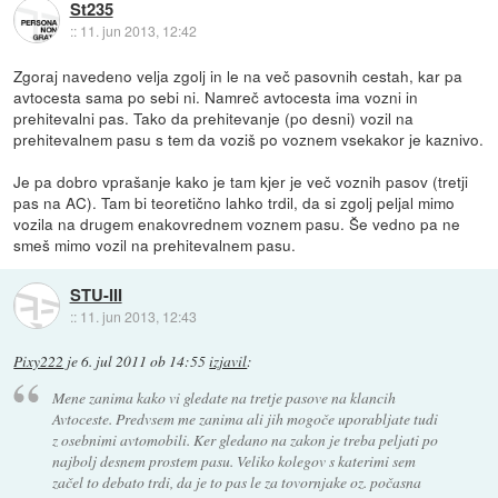
St235
::
11. jun 2013, 12:42
Zgoraj navedeno velja zgolj in le na več pasovnih cestah, kar pa
avtocesta sama po sebi ni. Namreč avtocesta ima vozni in
prehitevalni pas. Tako da prehitevanje (po desni) vozil na
prehitevalnem pasu s tem da voziš po voznem vsekakor je kaznivo.
Je pa dobro vprašanje kako je tam kjer je več voznih pasov (tretji
pas na AC). Tam bi teoretično lahko trdil, da si zgolj peljal mimo
vozila na drugem enakovrednem voznem pasu. Še vedno pa ne
smeš mimo vozil na prehitevalnem pasu.
STU-III
::
11. jun 2013, 12:43
Pixy222
je
6. jul 2011 ob 14:55
izjavil
:
Mene zanima kako vi gledate na tretje pasove na klancih
Avtoceste. Predvsem me zanima ali jih mogoče uporabljate tudi
z osebnimi avtomobili. Ker gledano na zakon je treba peljati po
najbolj desnem prostem pasu. Veliko kolegov s katerimi sem
začel to debato trdi, da je to pas le za tovornjake oz. počasna