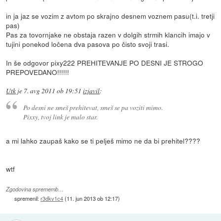
in ja jaz se vozim z avtom po skrajno desnem voznem pasu(t.i. tretji
pas)
Pas za tovornjake ne obstaja razen v dolgih strmih klancih imajo v
tujini ponekod ločena dva pasova po čisto svoji trasi.
In še odgovor pixy222 PREHITEVANJE PO DESNI JE STROGO
PREPOVEDANO!!!!!!
Utk
je
7. avg 2011 ob 19:51
izjavil
:
Po desni ne smeš prehitevat, smeš se pa voziti mimo.
Pixxy, tvoj link je malo star.
a mi lahko zaupaš kako se ti pelješ mimo ne da bi prehitel????
wtf
Zgodovina sprememb…
spremenil:
r3dkv1c4
(
11. jun 2013 ob 12:17
)