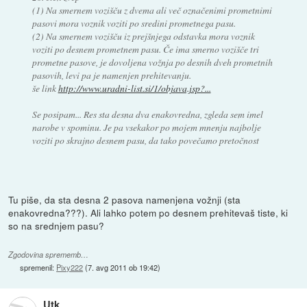
(1) Na smernem vozišču z dvema ali več označenimi prometnimi
pasovi mora voznik voziti po sredini prometnega pasu.
(2) Na smernem vozišču iz prejšnjega odstavka mora voznik
voziti po desnem prometnem pasu. Če ima smerno vozišče tri
prometne pasove, je dovoljena vožnja po desnih dveh prometnih
pasovih, levi pa je namenjen prehitevanju.
še link
http://www.uradni-list.si/1/objava.jsp?...
Se posipam... Res sta desna dva enakovredna, zgleda sem imel
narobe v spominu. Je pa vsekakor po mojem mnenju najbolje
voziti po skrajno desnem pasu, da tako povečamo pretočnost
Tu piše, da sta desna 2 pasova namenjena vožnji (sta
enakovredna???). Ali lahko potem po desnem prehitevaš tiste, ki
so na srednjem pasu?
Zgodovina sprememb…
spremenil:
Pixy222
(
7. avg 2011 ob 19:42
)
Utk