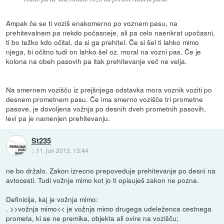
Ampak če se ti voziš enakomerno po voznem pasu, na
prehitevalnem pa nekdo počasneje, ali pa celo naenkrat upočasni,
ti bo težko kdo očital, da si ga prehitel. Če si šel ti lahko mimo
njega, bi očitno tudi on lahko šel oz. moral na vozni pas. Če je
kolona na obeh pasovih pa itak prehitevanje več ne velja.
Na smernem vozišču iz prejšnjega odstavka mora voznik voziti po
desnem prometnem pasu. Če ima smerno vozišče tri prometne
pasove, je dovoljena vožnja po desnih dveh prometnih pasovih,
levi pa je namenjen prehitevanju.
St235
::
11. jun 2013, 13:44
ne bo držalo. Zakon izrecno prepoveduje prehitevanje po desni na
avtocesti. Tudi vožnje mimo kot jo ti opisuješ zakon ne pozna.
Definicija, kaj je vožnja mimo:
. >>vožnja mimo<< je vožnja mimo drugega udeleženca cestnega
prometa, ki se ne premika, objekta ali ovire na vozišču;