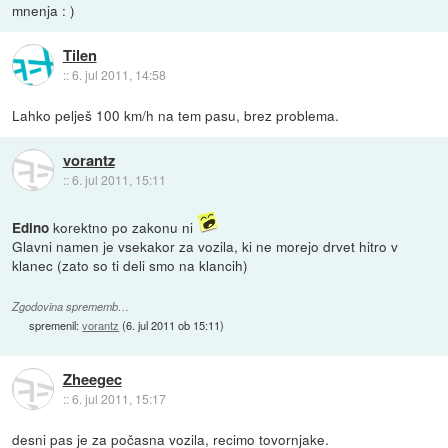
mnenja : )
Tilen
::
6. jul 2011, 14:58
Lahko pelješ 100 km/h na tem pasu, brez problema.
vorantz
::
6. jul 2011, 15:11
korektno po zakonu ni
Edino
Glavni namen je vsekakor za vozila, ki ne morejo drvet hitro v
klanec (zato so ti deli smo na klancih)
Zgodovina sprememb…
spremenil:
vorantz
(
6. jul 2011 ob 15:11
)
Zheegec
::
6. jul 2011, 15:17
desni pas je za počasna vozila, recimo tovornjake.