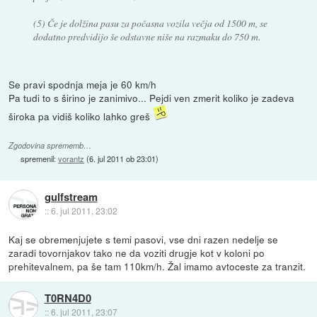
(5) Če je dolžina pasu za počasna vozila večja od 1500 m, se
dodatno predvidijo še odstavne niše na razmaku do 750 m.
Se pravi spodnja meja je 60 km/h
Pa tudi to s širino je zanimivo... Pejdi ven zmerit koliko je zadeva
široka pa vidiš koliko lahko greš
Zgodovina sprememb…
spremenil:
vorantz
(
6. jul 2011 ob 23:01
)
gulfstream
::
6. jul 2011, 23:02
Kaj se obremenjujete s temi pasovi, vse dni razen nedelje se
zaradi tovornjakov tako ne da voziti drugje kot v koloni po
prehitevalnem, pa še tam 110km/h. Žal imamo avtoceste za tranzit.
T0RN4D0
::
6. jul 2011, 23:07