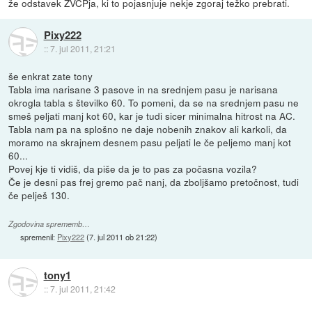
že odstavek ZVCPja, ki to pojasnjuje nekje zgoraj težko prebrati.
Pixy222
::
7. jul 2011, 21:21
še enkrat zate tony
Tabla ima narisane 3 pasove in na srednjem pasu je narisana
okrogla tabla s številko 60. To pomeni, da se na srednjem pasu ne
smeš peljati manj kot 60, kar je tudi sicer minimalna hitrost na AC.
Tabla nam pa na splošno ne daje nobenih znakov ali karkoli, da
moramo na skrajnem desnem pasu peljati le če peljemo manj kot
60...
Povej kje ti vidiš, da piše da je to pas za počasna vozila?
Če je desni pas frej gremo pač nanj, da zboljšamo pretočnost, tudi
če pelješ 130.
Zgodovina sprememb…
spremenil:
Pixy222
(
7. jul 2011 ob 21:22
)
tony1
::
7. jul 2011, 21:42