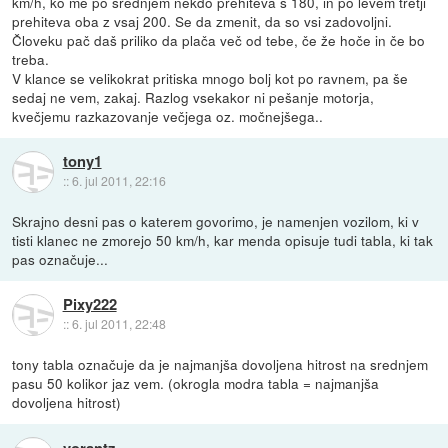
km/h, ko me po srednjem nekdo prehiteva s 180, in po levem tretji
prehiteva oba z vsaj 200. Se da zmenit, da so vsi zadovoljni.
Človeku pač daš priliko da plača več od tebe, če že hoče in če bo
treba.
V klance se velikokrat pritiska mnogo bolj kot po ravnem, pa še
sedaj ne vem, zakaj. Razlog vsekakor ni pešanje motorja,
kvečjemu razkazovanje večjega oz. močnejšega..
tony1
::
6. jul 2011, 22:16
Skrajno desni pas o katerem govorimo, je namenjen vozilom, ki v
tisti klanec ne zmorejo 50 km/h, kar menda opisuje tudi tabla, ki tak
pas označuje...
Pixy222
::
6. jul 2011, 22:48
tony tabla označuje da je najmanjša dovoljena hitrost na srednjem
pasu 50 kolikor jaz vem. (okrogla modra tabla = najmanjša
dovoljena hitrost)
vorantz