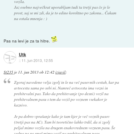
vozila.
Jaz osebno največkrat uporabljam tudi ta tretji pas če je le
prost, saj se mi zdi, da je to edino korektno po zakonu... Čakam
na ostala mnenja : )
Pas na levi je za ta hitre.
Utk
::
11. jun 2013, 12:55
St235
je
11. jun 2013 ob 12:42
izjavil
:
Zgoraj navedeno velja zgolj in le na več pasovnih cestah, kar pa
avtocesta sama po sebi ni. Namreč avtocesta ima vozni in
prehitevalni pas. Tako da prehitevanje (po desni) vozil na
prehitevalnem pasu s tem da voziš po voznem vsekakor je
kaznivo.
Je pa dobro vprašanje kako je tam kjer je več voznih pasov
(tretji pas na AC). Tam bi teoretično lahko trdil, da si zgolj
peljal mimo vozila na drugem enakovrednem voznem pasu. Še
vedno pa ne smeš mimo vozil na prehitevalnem pasu.