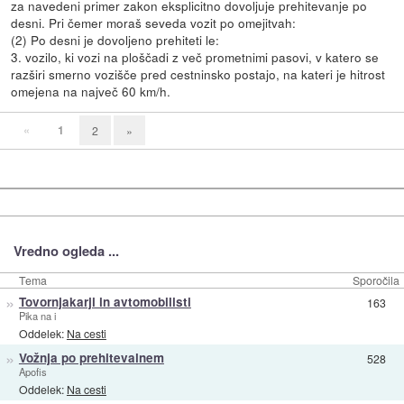
za navedeni primer zakon eksplicitno dovoljuje prehitevanje po
desni. Pri čemer moraš seveda vozit po omejitvah:
(2) Po desni je dovoljeno prehiteti le:
3. vozilo, ki vozi na ploščadi z več prometnimi pasovi, v katero se
razširi smerno vozišče pred cestninsko postajo, na kateri je hitrost
omejena na največ 60 km/h.
«
1
2
»
Vredno ogleda ...
Tema
Sporočila
»
Tovornjakarji in avtomobilisti
163
Pika na i
Oddelek:
Na cesti
»
Vožnja po prehitevalnem
528
Apofis
Oddelek:
Na cesti