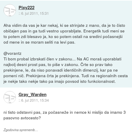
Pixy222
::
6. jul 2011, 15:31
Aha vidim da vas je kar nekaj, ki se strinjate z mano, da je to čisto
običajen pas in ga tudi vestno uporabljate. Energetik tudi meni se
to potem zdi blesavo ja, ko so potem ostali na sredini počasnejši
od mene in se moram seliti na levi pas.
@vorantz
Ti bom probal izbrskati člen v zakonu... Na AC moraš uporablati
najbolj desni prost pas, to piše v zakonu. Črte so prav tako
prekinjene, le, da niso ponavadi identičnih dimenzij, kar pa ne
pomeni nič. Prekinjena črta je prekinjena. Tudi na regionalnih cesta
je nekje tako nekje tako pa imajo povsod isto funkcionalnost.
Gray_Warden
::
6. jul 2011, 15:34
ni tisto odstavni pas, za počasneže in nemce ki mislijo da imamo 3
pasovno avtocesto?
Zgodovina sprememb…