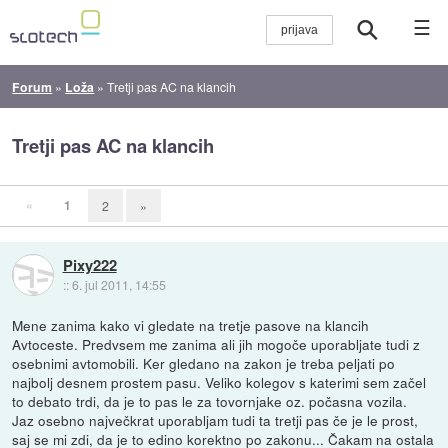
☰
Forum
»
Loža
»
Tretji pas AC na klancih
Tretji pas AC na klancih
«
1
2
»
Pixy222
::
6. jul 2011, 14:55
Mene zanima kako vi gledate na tretje pasove na klancih
Avtoceste. Predvsem me zanima ali jih mogoče uporabljate tudi z
osebnimi avtomobili. Ker gledano na zakon je treba peljati po
najbolj desnem prostem pasu. Veliko kolegov s katerimi sem začel
to debato trdi, da je to pas le za tovornjake oz. počasna vozila.
Jaz osebno največkrat uporabljam tudi ta tretji pas če je le prost,
saj se mi zdi, da je to edino korektno po zakonu... Čakam na ostala