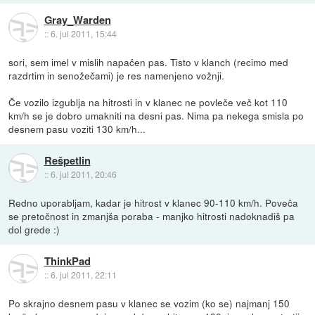
Gray_Warden
::
6. jul 2011, 15:44
sori, sem imel v mislih napačen pas. Tisto v klanch (recimo med
razdrtim in senožečami) je res namenjeno vožnji.
Če vozilo izgublja na hitrosti in v klanec ne povleče več kot 110
km/h se je dobro umakniti na desni pas. Nima pa nekega smisla po
desnem pasu voziti 130 km/h...
Rešpetlin
::
6. jul 2011, 20:46
Redno uporabljam, kadar je hitrost v klanec 90-110 km/h. Poveča
se pretočnost in zmanjša poraba - manjko hitrosti nadoknadiš pa
dol grede :)
ThinkPad
::
6. jul 2011, 22:11
Po skrajno desnem pasu v klanec se vozim (ko se) najmanj 150