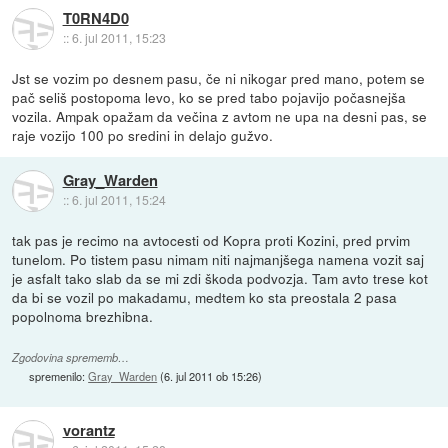
T0RN4D0
::
6. jul 2011, 15:23
Jst se vozim po desnem pasu, če ni nikogar pred mano, potem se
pač seliš postopoma levo, ko se pred tabo pojavijo počasnejša
vozila. Ampak opažam da večina z avtom ne upa na desni pas, se
raje vozijo 100 po sredini in delajo gužvo.
Gray_Warden
::
6. jul 2011, 15:24
tak pas je recimo na avtocesti od Kopra proti Kozini, pred prvim
tunelom. Po tistem pasu nimam niti najmanjšega namena vozit saj
je asfalt tako slab da se mi zdi škoda podvozja. Tam avto trese kot
da bi se vozil po makadamu, medtem ko sta preostala 2 pasa
popolnoma brezhibna.
Zgodovina sprememb…
spremenilo:
Gray_Warden
(
6. jul 2011 ob 15:26
)
vorantz