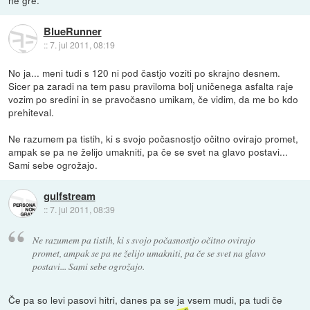
ne gre.
BlueRunner
::
7. jul 2011, 08:19
No ja... meni tudi s 120 ni pod častjo voziti po skrajno desnem.
Sicer pa zaradi na tem pasu praviloma bolj uničenega asfalta raje
vozim po sredini in se pravočasno umikam, če vidim, da me bo kdo
prehiteval.
Ne razumem pa tistih, ki s svojo počasnostjo očitno ovirajo promet,
ampak se pa ne želijo umakniti, pa če se svet na glavo postavi...
Sami sebe ogrožajo.
gulfstream
::
7. jul 2011, 08:39
Ne razumem pa tistih, ki s svojo počasnostjo očitno ovirajo
promet, ampak se pa ne želijo umakniti, pa če se svet na glavo
postavi... Sami sebe ogrožajo.
Če pa so levi pasovi hitri, danes pa se ja vsem mudi, pa tudi če