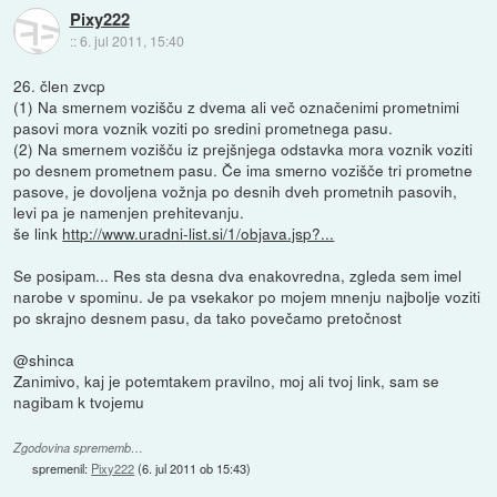
Pixy222
::
6. jul 2011, 15:40
26. člen zvcp
(1) Na smernem vozišču z dvema ali več označenimi prometnimi
pasovi mora voznik voziti po sredini prometnega pasu.
(2) Na smernem vozišču iz prejšnjega odstavka mora voznik voziti
po desnem prometnem pasu. Če ima smerno vozišče tri prometne
pasove, je dovoljena vožnja po desnih dveh prometnih pasovih,
levi pa je namenjen prehitevanju.
še link
http://www.uradni-list.si/1/objava.jsp?...
Se posipam... Res sta desna dva enakovredna, zgleda sem imel
narobe v spominu. Je pa vsekakor po mojem mnenju najbolje voziti
po skrajno desnem pasu, da tako povečamo pretočnost
@shinca
Zanimivo, kaj je potemtakem pravilno, moj ali tvoj link, sam se
nagibam k tvojemu
Zgodovina sprememb…
spremenil:
Pixy222
(
6. jul 2011 ob 15:43
)