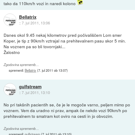
tako da 110km/h vozi in naredi kolono
Bellatrix
::
7. jul 2011, 13:06
Danes okol 9.45 nekaj kilometrov pred počivališčem Lom smer
Koper, je tip z 90km/h vztrajal na prehitevalnem pasu skor 5 min.
Na voznem pa so bli tovornjaki...
Žalostno
Zgodovina sprememb…
spremenil:
Bellatrix
(
7. jul 2011 ob 13:07
)
gulfstream
::
7. jul 2011, 13:10
No pri takšnih pacientih se, če je le mogoče varno, peljem mimo po
voznem. Vem da uradno ni prav, ampak če nekdo vozi 90km/h po
prehitevalnem to smatram kot oviro na cesti in jo obvozim.
Zgodovina sprememb…
spremenil:
gulfstream
(
7. jul 2011 ob 13:10
)