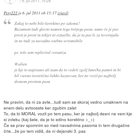
::
6. jul 2011, 15:28
Pixy222
je
6. jul 2011 ob 15:17
izjavil
:
Zakaj to nebi bilo korektno po zakonu?
Razumem tudi glavni namen tega tretjega pasu, samo če je pas
prost je prost in nikjer ni označbe, da je ta pas le za tovornjake
in ne tudi za navadne osebne avtomobile
ps. tole sem repliciral vorantzu
@alien
je kje to napisano ali nam da to vedeti zgolj kmečka pamet in bi
bil vseeno teoretično lahko kaznovan, ker ne voziš po najbolj
desnem prostem pasu
Ne pravim, da ni za avte...tudi sam se skoraj vedno umaknem na
enem delu avtoceste ker zgubim zalet
To, da bi MORAL vozit po tem pasu, ker je najbolj desni ne vem kje
si zvleku (kaj šele, da je to edino korektno >_>)
Če se prav spomnim so med navadnima pasoma in tem drugačne
črte...že po tem vidiš, da ni dejanski 3. pas