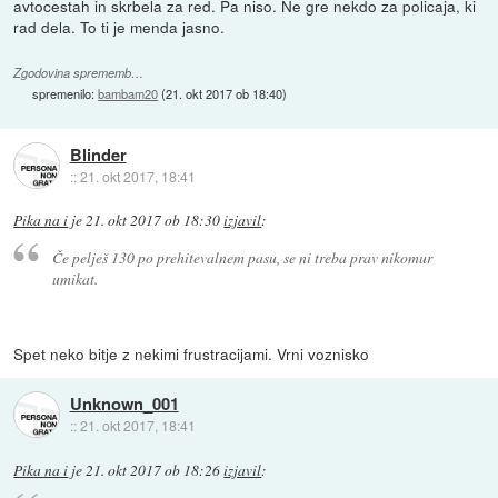
avtocestah in skrbela za red. Pa niso. Ne gre nekdo za policaja, ki
rad dela. To ti je menda jasno.
Zgodovina sprememb…
spremenilo:
bambam20
(
21. okt 2017 ob 18:40
)
Blinder
::
21. okt 2017, 18:41
Pika na i
je
21. okt 2017 ob 18:30
izjavil
:
Če pelješ 130 po prehitevalnem pasu, se ni treba prav nikomur
umikat.
Spet neko bitje z nekimi frustracijami. Vrni voznisko
Unknown_001
::
21. okt 2017, 18:41
Pika na i
je
21. okt 2017 ob 18:26
izjavil
: