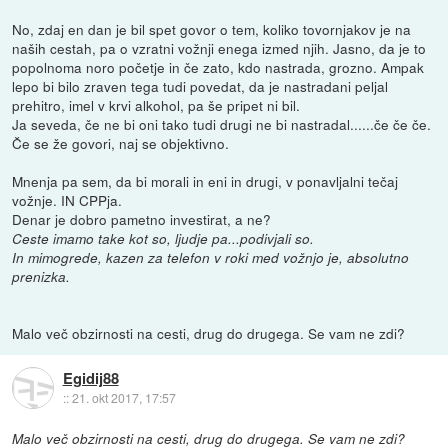
No, zdaj en dan je bil spet govor o tem, koliko tovornjakov je na
naših cestah, pa o vzratni vožnji enega izmed njih. Jasno, da je to
popolnoma noro početje in če zato, kdo nastrada, grozno. Ampak
lepo bi bilo zraven tega tudi povedat, da je nastradani peljal
prehitro, imel v krvi alkohol, pa še pripet ni bil.
Ja seveda, če ne bi oni tako tudi drugi ne bi nastradal......če če če.
Če se že govori, naj se objektivno.
Mnenja pa sem, da bi morali in eni in drugi, v ponavljalni tečaj
vožnje. IN CPPja.
Denar je dobro pametno investirat, a ne?
Ceste imamo take kot so, ljudje pa...podivjali so.
In mimogrede, kazen za telefon v roki med vožnjo je, absolutno
prenizka.
Malo več obzirnosti na cesti, drug do drugega. Se vam ne zdi?
Egidij88
::
21. okt 2017, 17:57
Malo več obzirnosti na cesti, drug do drugega. Se vam ne zdi?