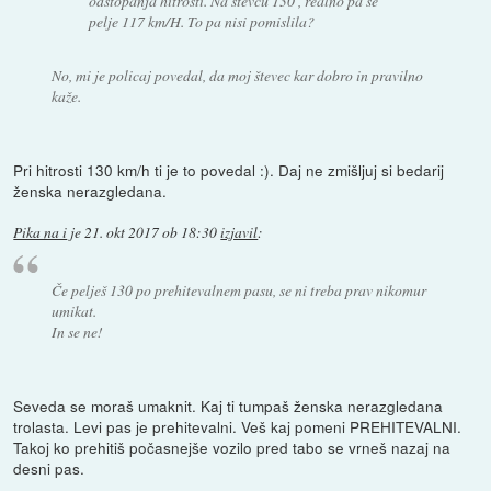
odstopanja hitrosti. Na števcu 130 , realno pa se
pelje 117 km/H. To pa nisi pomislila?
No, mi je policaj povedal, da moj števec kar dobro in pravilno
kaže.
Pri hitrosti 130 km/h ti je to povedal :). Daj ne zmišljuj si bedarij
ženska nerazgledana.
Pika na i
je
21. okt 2017 ob 18:30
izjavil
:
Če pelješ 130 po prehitevalnem pasu, se ni treba prav nikomur
umikat.
In se ne!
Seveda se moraš umaknit. Kaj ti tumpaš ženska nerazgledana
trolasta. Levi pas je prehitevalni. Veš kaj pomeni PREHITEVALNI.
Takoj ko prehitiš počasnejše vozilo pred tabo se vrneš nazaj na
desni pas.