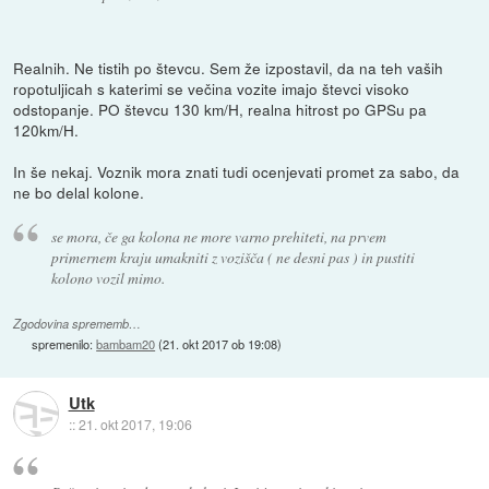
Realnih. Ne tistih po števcu. Sem že izpostavil, da na teh vaših
ropotuljicah s katerimi se večina vozite imajo števci visoko
odstopanje. PO števcu 130 km/H, realna hitrost po GPSu pa
120km/H.
In še nekaj. Voznik mora znati tudi ocenjevati promet za sabo, da
ne bo delal kolone.
se mora, če ga kolona ne more varno prehiteti, na prvem
primernem kraju umakniti z vozišča ( ne desni pas ) in pustiti
kolono vozil mimo.
Zgodovina sprememb…
spremenilo:
bambam20
(
21. okt 2017 ob 19:08
)
Utk
::
21. okt 2017, 19:06