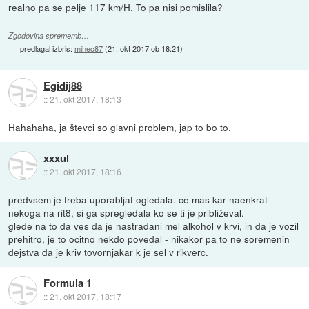
realno pa se pelje 117 km/H. To pa nisi pomislila?
Zgodovina sprememb…
predlagal izbris:
mihec87
(
21. okt 2017 ob 18:21
)
Egidij88
::
21. okt 2017, 18:13
Hahahaha, ja števci so glavni problem, jap to bo to.
xxxul
::
21. okt 2017, 18:16
predvsem je treba uporabljat ogledala. ce mas kar naenkrat
nekoga na rit8, si ga spregledala ko se ti je približeval.
glede na to da ves da je nastradani mel alkohol v krvi, in da je vozil
prehitro, je to ocitno nekdo povedal - nikakor pa to ne soremenin
dejstva da je kriv tovornjakar k je sel v rikverc.
Formula 1
::
21. okt 2017, 18:17