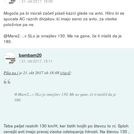
::
21. okt 2017, 18:08
Mogoče pa bi morali začeti pisati kazni glede na avto. Hitro bi se
spucala AC raznih divjakov, ki imajo samo za avto, za visoke
položnice pa ne.
@Mare2....v SLo je omejitev 130. Me ne gane, če ti misliš da je
180.
bambam20
::
21. okt 2017, 18:11
Pika na i
je
21. okt 2017 ob 18:08
izjavil
:
@Mare2....v SLo je omejitev 130. Me ne gane, če ti misliš da je
180.
Teba peljat realnih 130 km/H, ker tistih tvojih po števcu to ni. Sploh
cenejši avti imajo precej visoka odstopanja hitrosti. Na števcu 130 ,