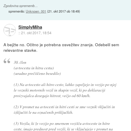
Zgodovina sprememb…
spremenilo:
Unknown_001
(
21. okt 2017 ob 18:49
)
SimplyMiha
::
21. okt 2017, 18:54
A bejžte no. Očitno je potrebna osvežitev znanja. Odebelil sem
relevantne stavke.
30. člen
(avtocesta in hitra cesta)
(uradno prečiščeno besedilo)
(1) Na avtocesto ali hitro cesto, lahko zapeljejo in vozijo po njej
le vozniki motornih vozil in skupin vozil, ki po deklaraciji
proizvajalca dosegajo hitrost, večjo od 60 km/h.
(2) V promet na avtocesti in hitri cesti se sme voznik vključiti in
izključiti le na označenih priključkih.
(3) Vozila, ki že vozijo po smernem vozišču avtoceste in hitre
ceste, imajo prednost pred vozili, ki se vključujejo v promet na