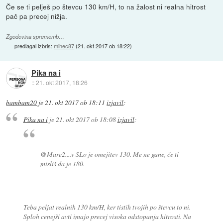
Če se ti pelješ po števcu 130 km/H, to na žalost ni realna hitrost
pač pa precej nižja.
Zgodovina sprememb…
predlagal izbris:
mihec87
(
21. okt 2017 ob 18:22
)
Pika na i
::
21. okt 2017, 18:26
bambam20
je
21. okt 2017 ob 18:11
izjavil
:
Pika na i
je
21. okt 2017 ob 18:08
izjavil
:
@Mare2....v SLo je omejitev 130. Me ne gane, če ti
misliš da je 180.
Teba peljat realnih 130 km/H, ker tistih tvojih po števcu to ni.
Sploh cenejši avti imajo precej visoka odstopanja hitrosti. Na