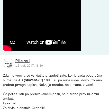
Pika na i
::
21. okt 2017, 18:30
Zdaj ne vem, a se vsi čutite prizadeti zato, ker je vaša povprečna
hitrost na AC
180....ali pa niste uspeli dovolj zbrano
(slovenski!)
prebrat prvega zapisa. Nekaj je narobe, ne z mano, z vami.
Če pelješ 130 po prehitevalnem pasu, se ni treba prav nikomur
umikat.
In se ne!
Za divjake obstaja Grobnik!