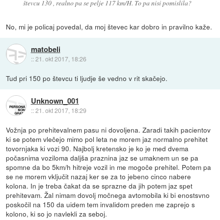
števcu 130 , realno pa se pelje 117 km/H. To pa nisi pomislila?
No, mi je policaj povedal, da moj števec kar dobro in pravilno kaže.
matobeli
::
21. okt 2017, 18:26
Tud pri 150 po števcu ti ljudje še vedno v rit skačejo.
Unknown_001
::
21. okt 2017, 18:29
Vožnja po prehitevalnem pasu ni dovoljena. Zaradi takih pacientov
ki se potem vlečejo mimo pol leta ne morem jaz normalno prehitet
tovornjaka ki vozi 90. Najbolj kretensko je ko je med dvema
počasnima voziloma daljša praznina jaz se umaknem un se pa
spomne da bo 5km/h hitreje vozil in me mogoče prehitel. Potem pa
se ne morem vključit nazaj ker se za to jebeno cinco nabere
kolona. In je treba čakat da se sprazne da jih potem jaz spet
prehitevam. Žal nimam dovolj močnega avtomobila ki bi enostsvno
poskočil na 150 da uidem tem invalidom preden me zaprejo s
kolono, ki so jo navlekli za seboj.