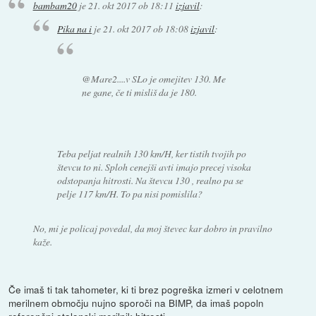
bambam20
je
21. okt 2017 ob 18:11
izjavil
:
Pika na i
je
21. okt 2017 ob 18:08
izjavil
:
@Mare2....v SLo je omejitev 130. Me
ne gane, če ti misliš da je 180.
Teba peljat realnih 130 km/H, ker tistih tvojih po
števcu to ni. Sploh cenejši avti imajo precej visoka
odstopanja hitrosti. Na števcu 130 , realno pa se
pelje 117 km/H. To pa nisi pomislila?
No, mi je policaj povedal, da moj števec kar dobro in pravilno
kaže.
Če imaš ti tak tahometer, ki ti brez pogreška izmeri v celotnem
merilnem območju nujno sporoči na BIMP, da imaš popoln