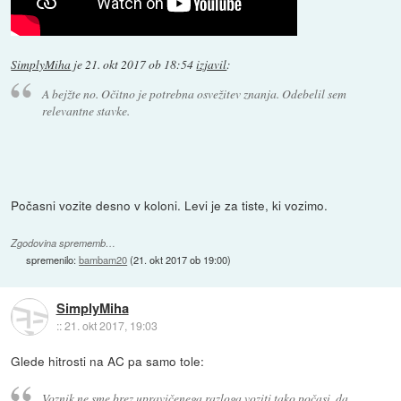
SimplyMiha
je
21. okt 2017 ob 18:54
izjavil
:
A bejžte no. Očitno je potrebna osvežitev znanja. Odebelil sem
relevantne stavke.
Počasni vozite desno v koloni. Levi je za tiste, ki vozimo.
Zgodovina sprememb…
spremenilo:
bambam20
(
21. okt 2017 ob 19:00
)
SimplyMiha
::
21. okt 2017, 19:03
Glede hitrosti na AC pa samo tole:
Voznik ne sme brez upravičenega razloga voziti tako počasi, da