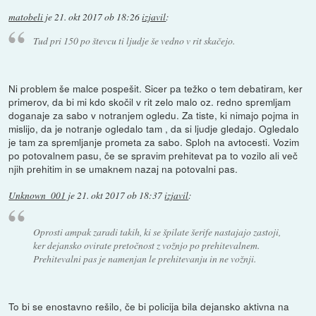
matobeli
je
21. okt 2017 ob 18:26
izjavil
:
Tud pri 150 po števcu ti ljudje še vedno v rit skačejo.
Ni problem še malce pospešit. Sicer pa težko o tem debatiram, ker
primerov, da bi mi kdo skočil v rit zelo malo oz. redno spremljam
doganaje za sabo v notranjem ogledu. Za tiste, ki nimajo pojma in
mislijo, da je notranje ogledalo tam , da si ljudje gledajo. Ogledalo
je tam za spremljanje prometa za sabo. Sploh na avtocesti. Vozim
po potovalnem pasu, če se spravim prehitevat pa to vozilo ali več
njih prehitim in se umaknem nazaj na potovalni pas.
Unknown_001
je
21. okt 2017 ob 18:37
izjavil
:
Oprosti ampak zaradi takih, ki se špilate šerife nastajajo zastoji,
ker dejansko ovirate pretočnost z vožnjo po prehitevalnem.
Prehitevalni pas je namenjan le prehitevanju in ne vožnji.
To bi se enostavno rešilo, če bi policija bila dejansko aktivna na