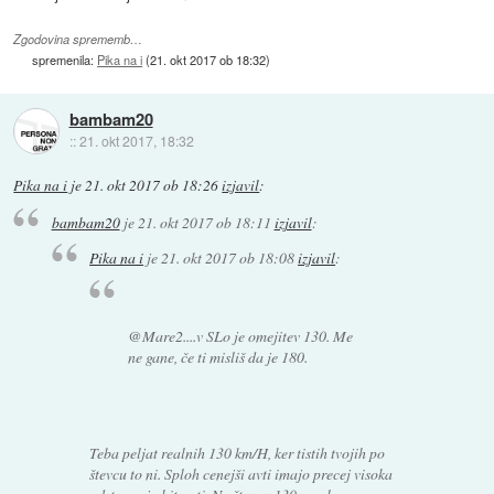
Zgodovina sprememb…
spremenila:
Pika na i
(
21. okt 2017 ob 18:32
)
bambam20
::
21. okt 2017, 18:32
Pika na i
je
21. okt 2017 ob 18:26
izjavil
:
bambam20
je
21. okt 2017 ob 18:11
izjavil
:
Pika na i
je
21. okt 2017 ob 18:08
izjavil
:
@Mare2....v SLo je omejitev 130. Me
ne gane, če ti misliš da je 180.
Teba peljat realnih 130 km/H, ker tistih tvojih po
števcu to ni. Sploh cenejši avti imajo precej visoka