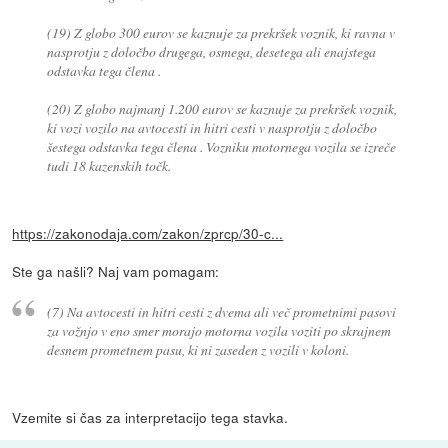
(19) Z globo 300 eurov se kaznuje za prekršek voznik, ki ravna v
nasprotju z določbo drugega, osmega, desetega ali enajstega
odstavka tega člena .
(20) Z globo najmanj 1.200 eurov se kaznuje za prekršek voznik,
ki vozi vozilo na avtocesti in hitri cesti v nasprotju z določbo
šestega odstavka tega člena . Vozniku motornega vozila se izreče
tudi 18 kazenskih točk.
https://zakonodaja.com/zakon/zprcp/30-c...
Ste ga našli? Naj vam pomagam:
(7) Na avtocesti in hitri cesti z dvema ali več prometnimi pasovi
za vožnjo v eno smer morajo motorna vozila voziti po skrajnem
desnem prometnem pasu, ki ni zaseden z vozili v koloni.
Vzemite si čas za interpretacijo tega stavka.