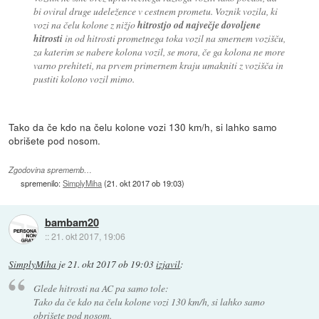
bi oviral druge udeležence v cestnem prometu. Voznik vozila, ki
vozi na čelu kolone z nižjo
hitrostjo od največje dovoljene
hitrosti
in od hitrosti prometnega toka vozil na smernem vozišču,
za katerim se nabere kolona vozil, se mora, če ga kolona ne more
varno prehiteti, na prvem primernem kraju umakniti z vozišča in
pustiti kolono vozil mimo.
Tako da če kdo na čelu kolone vozi 130 km/h, si lahko samo
obrišete pod nosom.
Zgodovina sprememb…
spremenilo:
SimplyMiha
(
21. okt 2017 ob 19:03
)
bambam20
::
21. okt 2017, 19:06
SimplyMiha
je
21. okt 2017 ob 19:03
izjavil
:
Glede hitrosti na AC pa samo tole:
Tako da če kdo na čelu kolone vozi 130 km/h, si lahko samo
obrišete pod nosom.