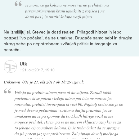
se mora, če ga kolona ne more varno prehiteti, na
prvem primernem kraju umakniti z vozišča ( ne
desni pas ) in pustiti kolono vozil mimo.
Ne izmišljuj si. Števec je dosti realen. Prilagodi hitrost in lepo
potrpežljivo počakaj, da se umakne. Drugače samo sebi in drugim
okrog sebe po nepotrebnem zvišuješ pritisk in tveganje za
nesrečo.
Utk
::
21. okt 2017, 19:10
Unknown_001
je
21. okt 2017 ob 18:29
izjavil
:
Vožnja po prehitevalnem pasu ni dovoljena. Zaradi takih
pacientov ki se potem vlečejo mimo pol leta ne morem jaz
normalno prehitet tovornjaka ki vozi 90. Najbolj kretensko je ko
je med dvema počasnima voziloma daljša praznina jaz se
umaknem un se pa spomne da bo 5km/h hitreje vozil in me
mogoče prehitel. Potem pa se ne morem vključit nazaj ker se za
to jebeno cinco nabere kolona. In je treba čakat da se sprazne
da jih potem jaz spet prehitevam. Žal nimam dovolj močnega