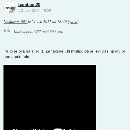
bambam20
::
21. okt 2017, 18:59
Unknown_001
je
21. okt 2017 ob 18:49
izjavil
:
Kakšen polo GTI nebi bil švoh.
Pa to je bila šala no :). Za takšne , ki mislijo, da je levi pas njihov bi
pomagalo tole.