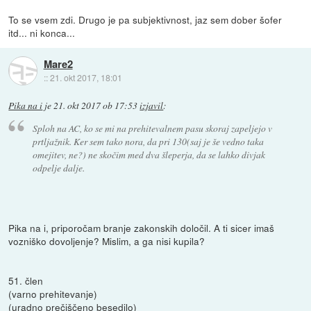
To se vsem zdi. Drugo je pa subjektivnost, jaz sem dober šofer
itd... ni konca...
Mare2
::
21. okt 2017, 18:01
Pika na i
je
21. okt 2017 ob 17:53
izjavil
:
Sploh na AC, ko se mi na prehitevalnem pasu skoraj zapeljejo v
prtljažnik. Ker sem tako nora, da pri 130(saj je še vedno taka
omejitev, ne?) ne skočim med dva šleperja, da se lahko divjak
odpelje dalje.
Pika na i, priporočam branje zakonskih določil. A ti sicer imaš
vozniško dovoljenje? Mislim, a ga nisi kupila?
51. člen
(varno prehitevanje)
(uradno prečiščeno besedilo)