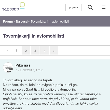
☰
Forum
»
Na cesti
»
Tovornjakarji in avtomobilisti
Tovornjakarji in avtomobilisti
«
1
2
3
4
»
Pika na i
::
21. okt 2017, 17:53
Tovornjakarji so redno na tapeti.
Ne rečem, da mi kdaj ne dvignejo pritiska. Mi ga.
Mi ga pa še večkrat tisti, ki sedijo v avtomobilih.
Sploh na AC, ko se mi na prehitevalnem pasu skoraj zapeljejo v
prtljažnik. Ker sem tako nora, da pri 130(saj je še vedno taka
omejitev, ne?) ne skočim med dva šleperja, da se lahko divjak
odpelje dalje.