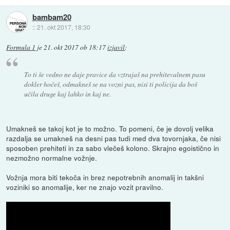
bambam20
::
21. okt 2017, 18:30
Formula 1
je
21. okt 2017 ob 18:17
izjavil
:
To ti še vedno ne daje pravice da vztrajaš na prehitevalnem pasu
dokler hočeš, odmakneš se na vozni pas, nisi ti policija da boš
učila druge kaj lahko in kaj ne.
Umakneš se takoj kot je to možno. To pomeni, če je dovolj velika
razdalja se umakneš na desni pas tudi med dva tovornjaka, če nisi
sposoben prehiteti in za sabo vlečeš kolono. Skrajno egoistično in
nezmožno normalne vožnje.
Vožnja mora biti tekoča in brez nepotrebnih anomalij in takšni
voziniki so anomalije, ker ne znajo vozit pravilno.