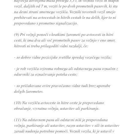
največja dovoljena masa presega 3,5 t, in vozniki vozil in skupin
vozil, daljših od 7 m, voziti le po dveh prometnih pasovih, ki sta
na desni strani smernega vozišča. Vozniki tovornih vozil smejo
prehitevati na avtocestah in hitrih cestah le na delih, kjer to ni
prepovedano s prometno signalizacijo.
(9) Pri vožnji ponoči s kratkimi žarometi po avtocesti in hitri
cesti, ki ima dva ali več prometnih pasov za vožnjo v eno smer,
hitrosti ni treba prilagoditi vidni razdalji, če:
- so dobro vidne pozicijske svetilke spredaj vozečega vozila;
- je rob vozišča oziroma robnega ali odstavnega pasu označen z
odsevniki za označevanje poteka ceste;
- so pričakovane ovire pravočasno vidne tudi brez uporabe
dolgih žarometov.
(10) Na vozišču avtoceste in hitre ceste je prepovedano
obračanje, vzvratna vožnja, ustavitev ali parkiranje.
(11) Na odstavnem pasu ali odstavni niši je prepovedana
vožnja, parkiranje ali ustavitev, razen ustavitev v sili in ustavitev
zaradi nudenja potrebne pomoči. Voznik vozila, ki je ustavil v