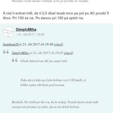
Počasni vozite desno v koloni. Levi je za tiste, ki vozimo.
A nisi ti enkrat trdil, da ti 2,0 dizel tezak tono pa pol po AC porabi 5
litrov. Pri 130 ze ne. Po stevcu pri 150 pa sploh ne.
SimplyMiha
::
21. okt 2017, 19:08
bambam20
je
21. okt 2017 ob 19:06
izjavil
:
SimplyMiha
je
21. okt 2017 ob 19:03
izjavil
:
Glede hitrosti na AC pa samo tole:
Tako da če kdo na čelu kolone vozi 130 km/h, si
lahko samo obrišete pod nosom.
Realnih. Ne tistih po števcu. In še nekaj. Voznik mora znati tudi
ocenjevati promet za sabo, da ne bo delal kolone.