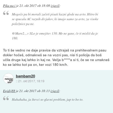
Pika na i
je
21. okt 2017 ob 18:08
izjavil
:
Mogoče pa bi morali začeti pisati kazni glede na avto. Hitro bi
se spucala AC raznih divjakov, ki imajo samo za avto, za visoke
položnice pa ne.
@Mare2....v SLo je omejitev 130. Me ne gane, če ti misliš da je
180.
To ti še vedno ne daje pravice da vztrajaš na prehitevalnem pasu
dokler hočeš, odmakneš se na vozni pas, nisi ti policija da boš
učila druge kaj lahko in kaj ne. Večja b*****a si ti, če se ne umakneš
ko se lahko kot pa on, ker vozi 180 km/h.
bambam20
::
21. okt 2017, 18:19
Egidij88
je
21. okt 2017 ob 18:13
izjavil
:
Hahahaha, ja števci so glavni problem, jap to bo to.