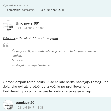
Zgodovina sprememb…
spremenilo:
bambam20
(
21. okt 2017 ob 18:34
)
Unknown_001
::
21. okt 2017, 18:37
Pika na i
je
21. okt 2017 ob 18:30
izjavil
:
Če pelješ 130 po prehitevalnem pasu, se ni treba prav nikomur
umikat.
In se ne!
Za divjake obstaja Grobnik!
Oprosti ampak zaradi takih, ki se špilate šerife nastajajo zastoji, ker
dejansko ovirate pretočnost z vožnjo po prehitevalnem.
Prehitevalni pas je namenjan le prehitevanju in ne vožnji.
bambam20
::
21. okt 2017, 18:38