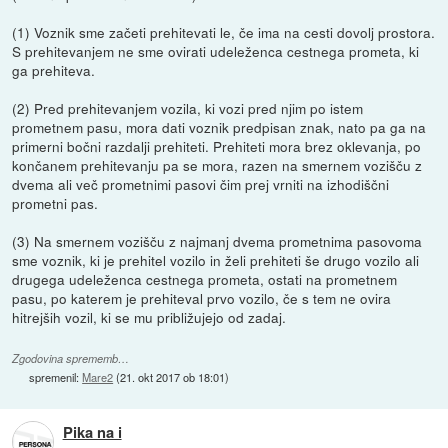
(1) Voznik sme začeti prehitevati le, če ima na cesti dovolj prostora.
S prehitevanjem ne sme ovirati udeleženca cestnega prometa, ki
ga prehiteva.
(2) Pred prehitevanjem vozila, ki vozi pred njim po istem
prometnem pasu, mora dati voznik predpisan znak, nato pa ga na
primerni bočni razdalji prehiteti. Prehiteti mora brez oklevanja, po
končanem prehitevanju pa se mora, razen na smernem vozišču z
dvema ali več prometnimi pasovi čim prej vrniti na izhodiščni
prometni pas.
(3) Na smernem vozišču z najmanj dvema prometnima pasovoma
sme voznik, ki je prehitel vozilo in želi prehiteti še drugo vozilo ali
drugega udeleženca cestnega prometa, ostati na prometnem
pasu, po katerem je prehiteval prvo vozilo, če s tem ne ovira
hitrejših vozil, ki se mu približujejo od zadaj.
Zgodovina sprememb…
spremenil:
Mare2
(
21. okt 2017 ob 18:01
)
Pika na i