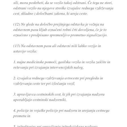
sili, mora poskrbeti, da se vozilo takoj odstrani. Če tega ne stori,
odstrani vozilo na njegove stroške izvajalec rednega vzdrževanja
cest, skladno z določbami zakona, ki ureja ceste.
(12) Ne glede na določbo prejšnjega odstavka je vožnja na
odstavnem pasu kljub označeni robni črti dovoljena, če je to
označeno s predpisano spremenljivo prometno signalizacijo.
(13) Na odstavnem pasu ali odstavni niši lahko vozijo in
ustavijo vozila:
1. nujne medicinske pomoči, gasilska vozila in vozila zaščite in
reševanja pri izvajanju intervencijskih nalog,
2. izvajalca rednega vzdrževanja avtoceste pri pregledu in
vzdrževanju ceste ter pri izločanju vozil,
3. upravljavca cestninskih cest, ki jih pri izvajanju nadzora
uporabljajo cestninski nadzorniki,
4. policije in vojaške policije pri nadzoru in urejanju cestnega
prometa in
5. inšpektorjev pri opravljanju inšpekcijskega nadzora.