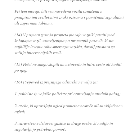
Pri tem morajo biti vsa navedena vozila označena s
predpisanimi svetlobnimi znaki oziroma s pomičnimi signalnimi
ali zapornimi tablami.
(14) V primeru zastoja prometa morajo vozniki pustiti med
kolonama vozil, ustavljenima na prometnih pasovih, ki sta
najbližje levemu robu smernega vozišča, dovolj prostora za
vožnjo intervencijskih vozil.
(15) Pešci ne smejo stopiti na avtocesto in hitro cesto ali hoditi
po njej.
(16) Prepoved iz prejšnjega odstavka ne velja za:
1. policiste in vojaške policiste pri opravljanju uradnih nalog;
2. osebe, ki opravljajo ogled prometne nesreče ali so vključene v
ogled;
3. zdravstvene delavce, gasilce in druge osebe, ki nudijo in
zagotavljajo potrebno pomoč;