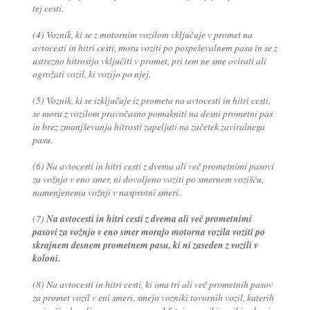
tej cesti.
(4) Voznik, ki se z motornim vozilom vključuje v promet na
avtocesti in hitri cesti, mora voziti po pospeševalnem pasu in se z
ustrezno hitrostjo vključiti v promet, pri tem ne sme ovirati ali
ogrožati vozil, ki vozijo po njej.
(5) Voznik, ki se izključuje iz prometa na avtocesti in hitri cesti,
se mora z vozilom pravočasno pomakniti na desni prometni pas
in brez zmanjševanja hitrosti zapeljati na začetek zaviralnega
pasu.
(6) Na avtocesti in hitri cesti z dvema ali več prometnimi pasovi
za vožnjo v eno smer, ni dovoljeno voziti po smernem vozišču,
namenjenemu vožnji v nasprotni smeri.
(7)
Na avtocesti in hitri cesti z dvema ali več prometnimi
pasovi za vožnjo v eno smer morajo motorna vozila voziti po
skrajnem desnem prometnem pasu, ki ni zaseden z vozili v
koloni.
(8) Na avtocesti in hitri cesti, ki ima tri ali več prometnih pasov
za promet vozil v eni smeri, smejo vozniki tovornih vozil, katerih