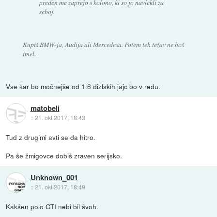
preden me zaprejo s kolono, ki so jo navlekli za
seboj.
Kupiš BMW-ja, Audija ali Mercedesa. Potem teh težav ne boš
imel.
Vse kar bo močnejše od 1.6 dizlskih jajc bo v redu.
matobeli
::
21. okt 2017, 18:43
Tud z drugimi avti se da hitro.
Pa še žmigovce dobiš zraven serijsko.
Unknown_001
::
21. okt 2017, 18:49
Kakšen polo GTI nebi bil švoh.