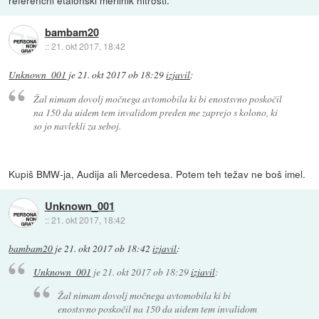
referenčni etalonski merilnik hitrosti.
bambam20
::
21. okt 2017, 18:42
Unknown_001
je
21. okt 2017 ob 18:29
izjavil
:
Žal nimam dovolj močnega avtomobila ki bi enostsvno poskočil
na 150 da uidem tem invalidom preden me zaprejo s kolono, ki
so jo navlekli za seboj.
Kupiš BMW-ja, Audija ali Mercedesa. Potem teh težav ne boš imel.
Unknown_001
::
21. okt 2017, 18:42
bambam20
je
21. okt 2017 ob 18:42
izjavil
:
Unknown_001
je
21. okt 2017 ob 18:29
izjavil
:
Žal nimam dovolj močnega avtomobila ki bi
enostsvno poskočil na 150 da uidem tem invalidom