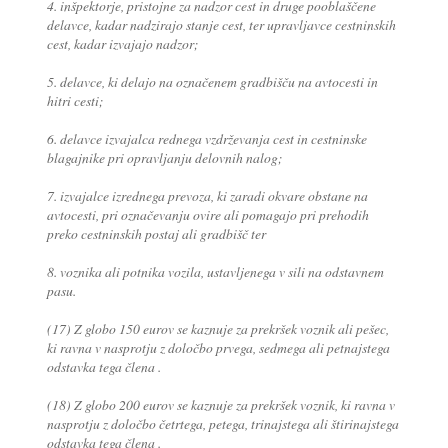
4. inšpektorje, pristojne za nadzor cest in druge pooblaščene
delavce, kadar nadzirajo stanje cest, ter upravljavce cestninskih
cest, kadar izvajajo nadzor;
5. delavce, ki delajo na označenem gradbišču na avtocesti in
hitri cesti;
6. delavce izvajalca rednega vzdrževanja cest in cestninske
blagajnike pri opravljanju delovnih nalog;
7. izvajalce izrednega prevoza, ki zaradi okvare obstane na
avtocesti, pri označevanju ovire ali pomagajo pri prehodih
preko cestninskih postaj ali gradbišč ter
8. voznika ali potnika vozila, ustavljenega v sili na odstavnem
pasu.
(17) Z globo 150 eurov se kaznuje za prekršek voznik ali pešec,
ki ravna v nasprotju z določbo prvega, sedmega ali petnajstega
odstavka tega člena .
(18) Z globo 200 eurov se kaznuje za prekršek voznik, ki ravna v
nasprotju z določbo četrtega, petega, trinajstega ali štirinajstega
odstavka tega člena .