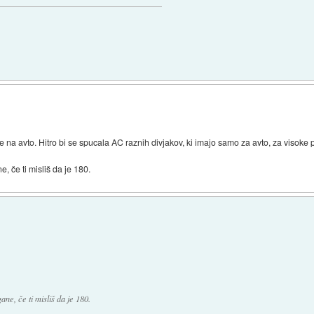
e na avto. Hitro bi se spucala AC raznih divjakov, ki imajo samo za avto, za visoke 
 če ti misliš da je 180.
ne, če ti misliš da je 180.