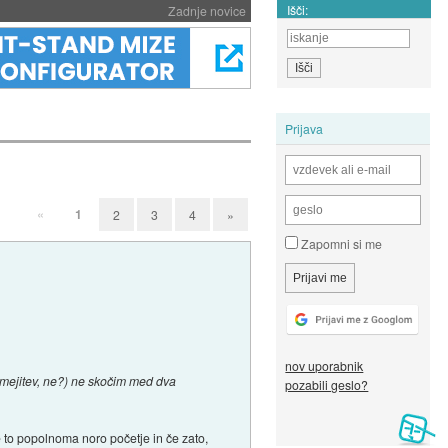
Išči:
Zadnje novice
Prijava
«
1
2
3
4
»
Zapomni si me
nov uporabnik
 omejitev, ne?) ne skočim med dva
pozabili geslo?
je to popolnoma noro početje in če zato,