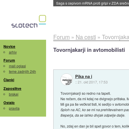
BMW v vozilih začel predvajati reklame
::
dane
Forum
»
Na cesti
»
Tovornjakar
Novice
Tovornjakarji in avtomobilisti
arhiv
Forum
mali oglasi
teme zadnjih 24h
Pika na i
Članki
::
21. okt 2017, 17:53
Zaposlitve
Tovornjakarji so redno na tapeti.
brskaj
Ne rečem, da mi kdaj ne dvignejo pritiska. M
Ostalo
Mi ga pa še večkrat tisti, ki sedijo v avtomobi
pravila
Sploh na AC, ko se mi na prehitevalnem pasu
šleperja, da se lahko divjak odpelje dalje.
No, zdaj en dan je bil spet govor o tem, kol