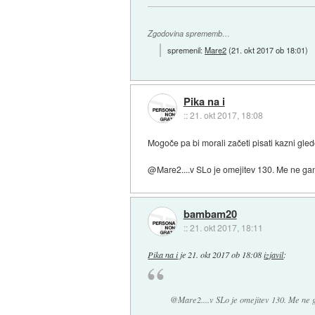
Zgodovina sprememb…
spremenil:
Mare2
(
21. okt 2017 ob 18:01
)
Pika na i
::
21. okt 2017, 18:08
Mogoče pa bi morali začeti pisati kazni gled
@Mare2....v SLo je omejitev 130. Me ne gane,
bambam20
::
21. okt 2017, 18:11
Pika na i
je
21. okt 2017 ob 18:08
izjavil
:
@Mare2....v SLo je omejitev 130. Me ne ga