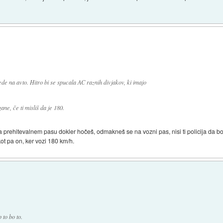
ede na avto. Hitro bi se spucala AC raznih divjakov, ki imajo
ne, če ti misliš da je 180.
a prehitevalnem pasu dokler hočeš, odmakneš se na vozni pas, nisi ti policija da boš
kot pa on, ker vozi 180 km/h.
 to bo to.