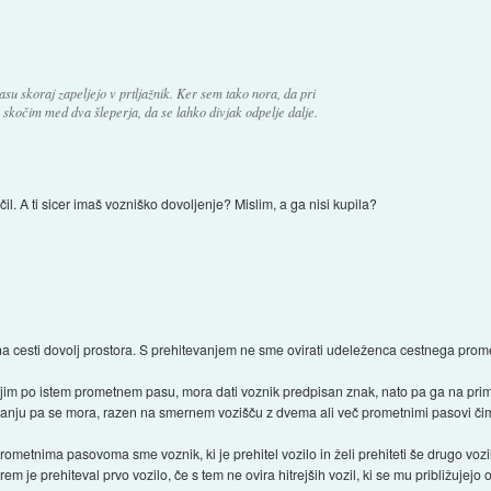
su skoraj zapeljejo v prtljažnik. Ker sem tako nora, da pri
 skočim med dva šleperja, da se lahko divjak odpelje dalje.
il. A ti sicer imaš vozniško dovoljenje? Mislim, a ga nisi kupila?
 na cesti dovolj prostora. S prehitevanjem ne sme ovirati udeleženca cestnega prome
njim po istem prometnem pasu, mora dati voznik predpisan znak, nato pa ga na primern
nju pa se mora, razen na smernem vozišču z dvema ali več prometnimi pasovi čim p
metnima pasovoma sme voznik, ki je prehitel vozilo in želi prehiteti še drugo voz
 je prehiteval prvo vozilo, če s tem ne ovira hitrejših vozil, ki se mu približujejo 