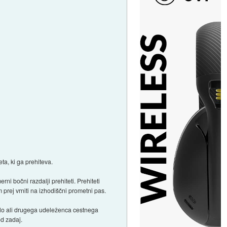
ta, ki ga prehiteva.
i bočni razdalji prehiteti. Prehiteti
rej vrniti na izhodiščni prometni pas.
ilo ali drugega udeleženca cestnega
od zadaj.