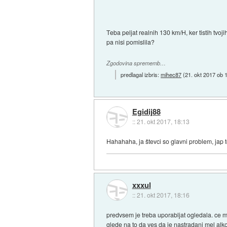
Teba peljat realnih 130 km/H, ker tistih tvoj
pa nisi pomislila?
Zgodovina sprememb…
predlagal izbris:
mihec87
(
21. okt 2017 ob 
Egidij88
::
21. okt 2017, 18:13
Hahahaha, ja števci so glavni problem, jap t
xxxul
::
21. okt 2017, 18:16
predvsem je treba uporabljat ogledala. ce ma
glede na to da ves da je nastradani mel alkoh