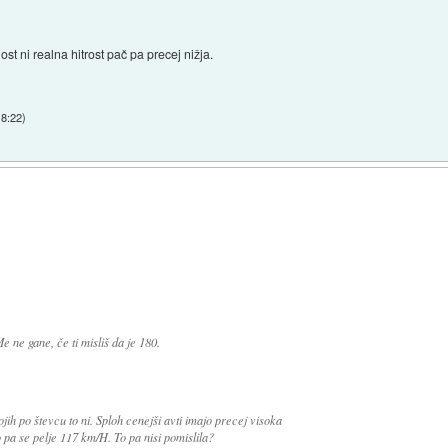
ost ni realna hitrost pač pa precej nižja.
18:22
)
 ne gane, če ti misliš da je 180.
ojih po števcu to ni. Sploh cenejši avti imajo precej visoka
o pa se pelje 117 km/H. To pa nisi pomislila?