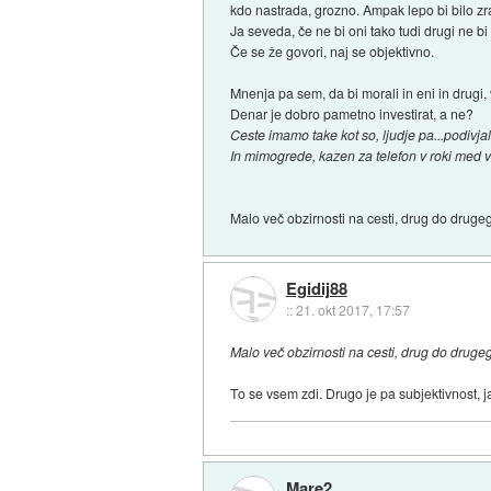
kdo nastrada, grozno. Ampak lepo bi bilo zrav
Ja seveda, če ne bi oni tako tudi drugi ne bi 
Če se že govori, naj se objektivno.
Mnenja pa sem, da bi morali in eni in drugi,
Denar je dobro pametno investirat, a ne?
Ceste imamo take kot so, ljudje pa...podivjal
In mimogrede, kazen za telefon v roki med v
Malo več obzirnosti na cesti, drug do druge
Egidij88
::
21. okt 2017, 17:57
Malo več obzirnosti na cesti, drug do druge
To se vsem zdi. Drugo je pa subjektivnost, ja
Mare2