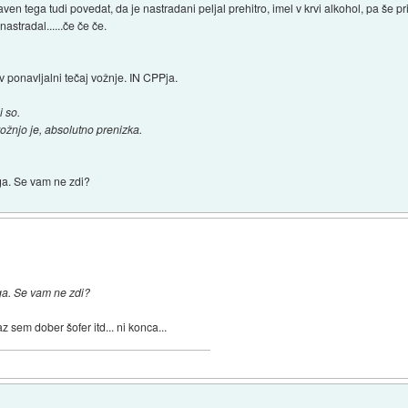
en tega tudi povedat, da je nastradani peljal prehitro, imel v krvi alkohol, pa še prip
nastradal......če če če.
 v ponavljalni tečaj vožnje. IN CPPja.
i so.
ožnjo je, absolutno prenizka.
ga. Se vam ne zdi?
ga. Se vam ne zdi?
z sem dober šofer itd... ni konca...