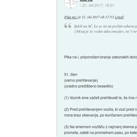
::
21. okt 2017, 18:01
Pika na i
je
21. okt 2017 ob 17:53
izjavil
:
Sploh na AC, ko se mi na prehitevalnem pa
130(saj je še vedno taka omejitev, ne?) ne
Pika na i, priporočam branje zakonskih določ
51. člen
(varno prehitevanje)
(uradno prečiščeno besedilo)
(1) Voznik sme začeti prehitevati le, če ima
(2) Pred prehitevanjem vozila, ki vozi pred 
mora brez oklevanja, po končanem prehiteva
(3) Na smernem vozišču z najmanj dvema pro
prometa, ostati na prometnem pasu, po katerem