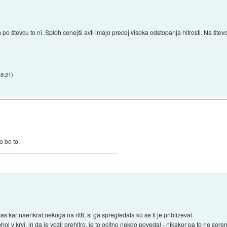
ih po števcu to ni. Sploh cenejši avti imajo precej visoka odstopanja hitrosti. Na šte
18:21
)
o bo to.
s kar naenkrat nekoga na rit8, si ga spregledala ko se ti je približeval.
ol v krvi, in da je vozil prehitro, je to ocitno nekdo povedal - nikakor pa to ne sore