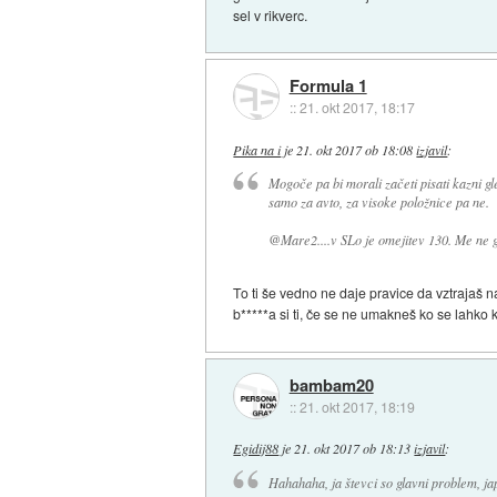
sel v rikverc.
Formula 1
::
21. okt 2017, 18:17
Pika na i
je
21. okt 2017 ob 18:08
izjavil
:
Mogoče pa bi morali začeti pisati kazni gl
samo za avto, za visoke položnice pa ne.
@Mare2....v SLo je omejitev 130. Me ne ga
To ti še vedno ne daje pravice da vztrajaš n
b*****a si ti, če se ne umakneš ko se lahko 
bambam20
::
21. okt 2017, 18:19
Egidij88
je
21. okt 2017 ob 18:13
izjavil
:
Hahahaha, ja števci so glavni problem, jap