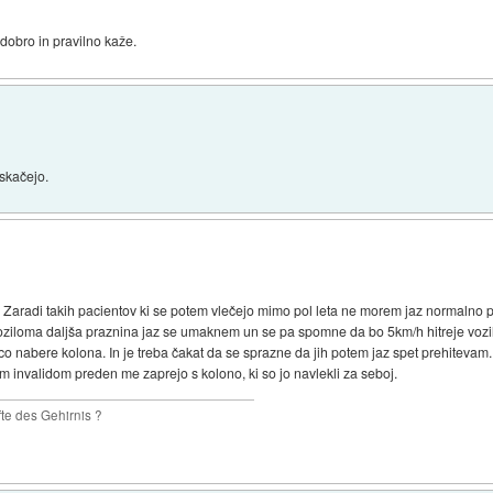
 dobro in pravilno kaže.
 skačejo.
Zaradi takih pacientov ki se potem vlečejo mimo pol leta ne morem jaz normalno pre
ziloma daljša praznina jaz se umaknem un se pa spomne da bo 5km/h hitreje vozi
nco nabere kolona. In je treba čakat da se sprazne da jih potem jaz spet prehitev
m invalidom preden me zaprejo s kolono, ki so jo navlekli za seboj.
te des Gehirnis ?