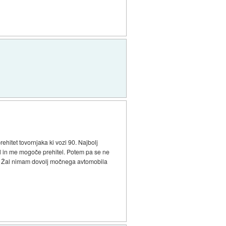
hitet tovornjaka ki vozi 90. Najbolj
l in me mogoče prehitel. Potem pa se ne
am. Žal nimam dovolj močnega avtomobila