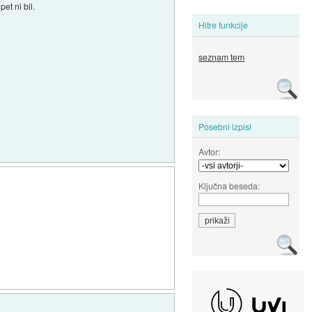
et ni bil.
Hitre funkcije
seznam tem
Posebni izpisi
Avtor:
Ključna beseda: