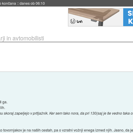
s ob 06:09
ji in avtomobilisti
i ga.
lih.
 skoraj zapeljejo v prtljažnik. Ker sem tako nora, da pri 130(saj je še vedno taka
iko tovornjakov je na naših cestah, pa o vzratni vožnji enega izmed njih. Jasno, da 