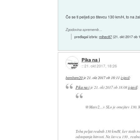
Če se ti pelješ po števcu 130 km/H, to na žal
Zgodovina sprememb…
predlagal izbris:
mihec87
(
21. okt 2017 ob 
Pika na i
::
21. okt 2017, 18:26
bambam20
je
21. okt 2017 ob 18:11
izjavil
:
Pika na i
je
21. okt 2017 ob 18:08
izjavil
:
@Mare2....v SLo je omejitev 130. Me
Teba peljat realnih 130 km/H, ker tistih tv
odstopanja hitrosti. Na števcu 130 , realn