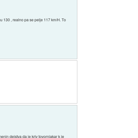
vcu 130 , realno pa se pelje 117 km/H. To
menin dejstva da je kriv tovornjakar k je