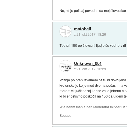
No, mi je policaj povedal, da moj števec kar
matobeli
::
21. okt 2017, 18:26
Tud pri 150 po števcu ti ljudje še vedno v rit
Unknown_001
::
21. okt 2017, 18:29
Vožnja po prehitevalnem pasu ni dovoljena. 
kretensko je ko je med dvema počasnima vo
morem vključit nazaj ker se za to jebeno ci
ki bi enostsvno poskočil na 150 da uidem te
Wie nennt man einen Moderator mit der Hälf
Begabt