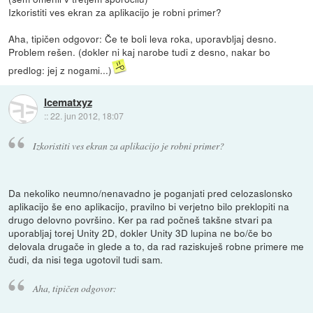
Izkoristiti ves ekran za aplikacijo je robni primer?
Aha, tipičen odgovor: Če te boli leva roka, uporavbljaj desno.
Problem rešen. (dokler ni kaj narobe tudi z desno, nakar bo
predlog: jej z nogami...)
Icematxyz
::
22. jun 2012, 18:07
Izkoristiti ves ekran za aplikacijo je robni primer?
Da nekoliko neumno/nenavadno je poganjati pred celozaslonsko
aplikacijo še eno aplikacijo, pravilno bi verjetno bilo preklopiti na
drugo delovno površino. Ker pa rad počneš takšne stvari pa
uporabljaj torej Unity 2D, dokler Unity 3D lupina ne bo/če bo
delovala drugače in glede a to, da rad raziskuješ robne primere me
čudi, da nisi tega ugotovil tudi sam.
Aha, tipičen odgovor: