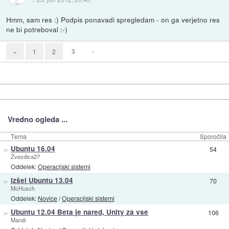
Hmm, sam res :) Podpis ponavadi spregledam - on ga verjetno res
ne bi potreboval :-)
3
»
«
1
2
Vredno ogleda ...
Tema
Sporočila
»
Ubuntu 16.04
54
Zvezdica27
Oddelek:
Operacijski sistemi
»
Izšel Ubuntu 13.04
70
McHusch
Oddelek:
Novice
/
Operacijski sistemi
»
Ubuntu 12.04 Beta je nared, Unity za vse
106
Mandi