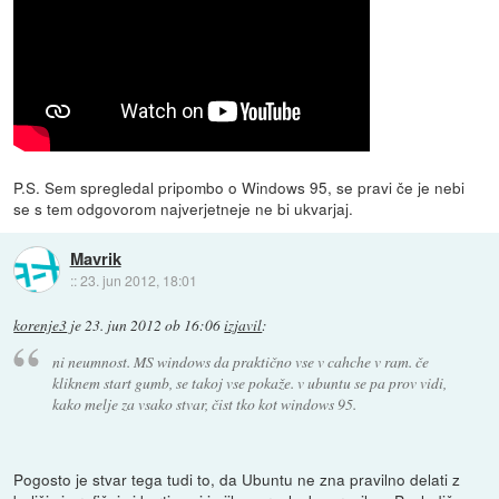
P.S. Sem spregledal pripombo o Windows 95, se pravi če je nebi
se s tem odgovorom najverjetneje ne bi ukvarjaj.
Mavrik
::
23. jun 2012, 18:01
korenje3
je
23. jun 2012 ob 16:06
izjavil
:
ni neumnost. MS windows da praktično vse v cahche v ram. če
kliknem start gumb, se takoj vse pokaže. v ubuntu se pa prov vidi,
kako melje za vsako stvar, čist tko kot windows 95.
Pogosto je stvar tega tudi to, da Ubuntu ne zna pravilno delati z