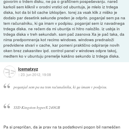
govorim o trdem disku, ne pa o grafičnem pospeševanju. nareč
karkoli sem kliknil v orodni vrstici od ubuntuja, je mlelo iz trdega
diska, kot da bi bil cache izklopljen. torej za vsak klik z miško je
dodalo par desetink sekunde preden je odprlo. poganjal sem pa na
tem računalniku, ki ga imam v podpisu. poganjal sem iz navadnega
trdega diska. ne rečem da mi ubuntja ni hitro naložilo. iz usbja in
trdega diska v treh sekundah. sam pač zasnova Xa je pač taka, da
nima predpomnenja kot recimo windows. windows prednaloži
predvidene stvari v cache, kar pomeni praktično odpiranje novih
oken brez zakasnitev ipd. control panel v windows odpre takoj,
medtem ko v ubuntuju premelje kakšno sekundo iz trdega diska.
Icematxyz
::
23. jun 2012, 19:08
poganjal sem pa na tem računalniku, ki ga imam v podpisu.
SSD Kingston hyperX 240GB
Pa si prepričan, da je prav na ta podatkovni pogon bil nameščen