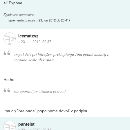
ali Expose.
Zgodovina sprememb…
spremenilo:
panteist
(
23. jun 2012 ob 20:41
)
Icematxyz
::
23. jun 2012, 20:37
ampak šele pri hitrejšem preklaplanju 16ih polnih namizij z
uporabo Scale ali Expose.
He he.
Jaz uporabljam deamon preload
Ima on "preloada" popolnoma dovolj v podpisu.
panteist
::
23. jun 2012, 20:43