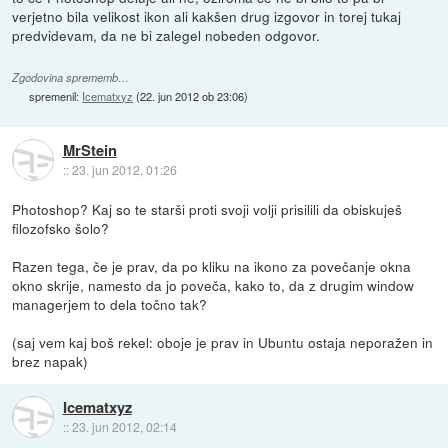
verjetno bila velikost ikon ali kakšen drug izgovor in torej tukaj
predvidevam, da ne bi zalegel nobeden odgovor.
Zgodovina sprememb…
spremenil:
Icematxyz
(
22. jun 2012 ob 23:06
)
MrStein
::
23. jun 2012, 01:26
Photoshop? Kaj so te starši proti svoji volji prisilili da obiskuješ
filozofsko šolo?
Razen tega, če je prav, da po kliku na ikono za povečanje okna
okno skrije, namesto da jo poveča, kako to, da z drugim window
managerjem to dela točno tak?
(saj vem kaj boš rekel: oboje je prav in Ubuntu ostaja neporažen in
brez napak)
Icematxyz
::
23. jun 2012, 02:14