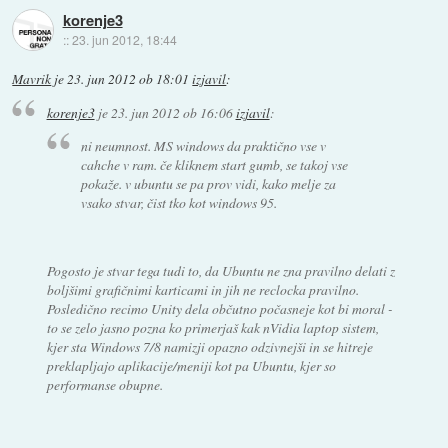
korenje3
::
23. jun 2012, 18:44
Mavrik
je
23. jun 2012 ob 18:01
izjavil
:
korenje3
je
23. jun 2012 ob 16:06
izjavil
:
ni neumnost. MS windows da praktično vse v
cahche v ram. če kliknem start gumb, se takoj vse
pokaže. v ubuntu se pa prov vidi, kako melje za
vsako stvar, čist tko kot windows 95.
Pogosto je stvar tega tudi to, da Ubuntu ne zna pravilno delati z
boljšimi grafičnimi karticami in jih ne reclocka pravilno.
Posledično recimo Unity dela občutno počasneje kot bi moral -
to se zelo jasno pozna ko primerjaš kak nVidia laptop sistem,
kjer sta Windows 7/8 namizji opazno odzivnejši in se hitreje
preklapljajo aplikacije/meniji kot pa Ubuntu, kjer so
performanse obupne.