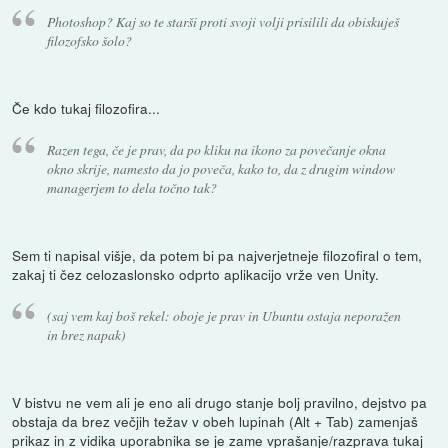
Photoshop? Kaj so te starši proti svoji volji prisilili da obiskuješ
filozofsko šolo?
Če kdo tukaj filozofira...
Razen tega, če je prav, da po kliku na ikono za povečanje okna
okno skrije, namesto da jo poveča, kako to, da z drugim window
managerjem to dela točno tak?
Sem ti napisal višje, da potem bi pa najverjetneje filozofiral o tem,
zakaj ti čez celozaslonsko odprto aplikacijo vrže ven Unity.
(saj vem kaj boš rekel: oboje je prav in Ubuntu ostaja neporažen
in brez napak)
V bistvu ne vem ali je eno ali drugo stanje bolj pravilno, dejstvo pa
obstaja da brez večjih težav v obeh lupinah (Alt + Tab) zamenjaš
prikaz in z vidika uporabnika se je zame vprašanje/razprava tukaj