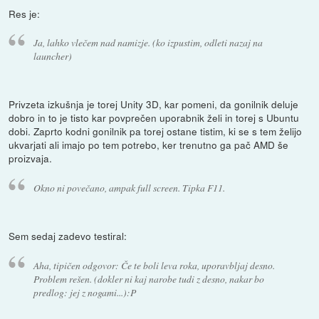
Res je:
Ja, lahko vlečem nad namizje. (ko izpustim, odleti nazaj na
launcher)
Privzeta izkušnja je torej Unity 3D, kar pomeni, da gonilnik deluje
dobro in to je tisto kar povprečen uporabnik želi in torej s Ubuntu
dobi. Zaprto kodni gonilnik pa torej ostane tistim, ki se s tem želijo
ukvarjati ali imajo po tem potrebo, ker trenutno ga pač AMD še
proizvaja.
Okno ni povečano, ampak full screen. Tipka F11.
Sem sedaj zadevo testiral:
Aha, tipičen odgovor: Če te boli leva roka, uporavbljaj desno.
Problem rešen. (dokler ni kaj narobe tudi z desno, nakar bo
predlog: jej z nogami...):P