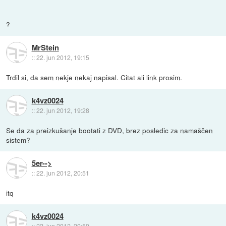
?
MrStein
::
22. jun 2012, 19:15
Trdil si, da sem nekje nekaj napisal. Citat ali link prosim.
k4vz0024
::
22. jun 2012, 19:28
Se da za preizkušanje bootati z DVD, brez posledic za namaščen
sistem?
5er-->
::
22. jun 2012, 20:51
itq
k4vz0024
::
22. jun 2012, 20:59