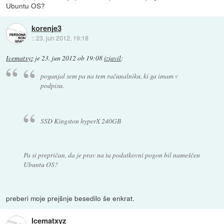
Ubuntu OS?
korenje3
::
23. jun 2012, 19:18
Icematxyz
je
23. jun 2012 ob 19:08
izjavil
:
poganjal sem pa na tem računalniku, ki ga imam v
podpisu.
SSD Kingston hyperX 240GB
Pa si prepričan, da je prav na ta podatkovni pogon bil nameščen
Ubuntu OS?
preberi moje prejšnje besedilo še enkrat.
Icematxyz