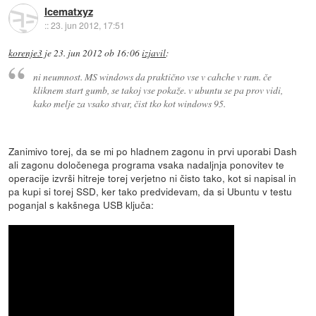
Icematxyz
::
23. jun 2012, 17:51
korenje3
je
23. jun 2012 ob 16:06
izjavil
:
ni neumnost. MS windows da praktično vse v cahche v ram. če
kliknem start gumb, se takoj vse pokaže. v ubuntu se pa prov vidi,
kako melje za vsako stvar, čist tko kot windows 95.
Zanimivo torej, da se mi po hladnem zagonu in prvi uporabi Dash
ali zagonu določenega programa vsaka nadaljnja ponovitev te
operacije izvrši hitreje torej verjetno ni čisto tako, kot si napisal in
pa kupi si torej SSD, ker tako predvidevam, da si Ubuntu v testu
poganjal s kakšnega USB ključa: