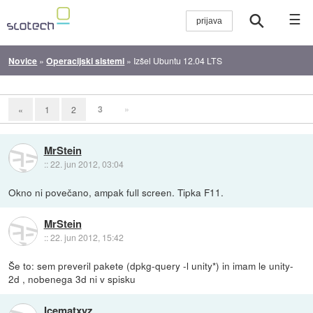
☰
Novice
»
Operacijski sistemi
»
Izšel Ubuntu 12.04 LTS
3
»
«
1
2
MrStein
::
22. jun 2012, 03:04
Okno ni povečano, ampak full screen. Tipka F11.
MrStein
::
22. jun 2012, 15:42
Še to: sem preveril pakete (dpkg-query -l unity*) in imam le unity-
2d , nobenega 3d ni v spisku
Icematxyz