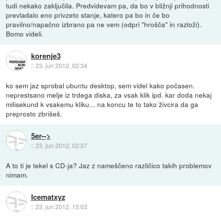
tudi nekako zaključila. Predvidevam pa, da bo v bližnji prihodnosti
prevladalo eno privzeto stanje, katero pa bo in če bo
pravilno/napačno izbrano pa ne vem (odpri "hrošča" in razloži).
Bomo videli.
korenje3
::
23. jun 2012, 02:34
ko sem jaz sprobal ubuntu desktop, sem videl kako počasen.
neprestsano melje iz trdega diska, za vsak klik ipd. kar doda nekaj
milisekund k vsakemu kliku... na koncu te to tako živcira da ga
preprosto zbrišeš.
5er-->
::
23. jun 2012, 02:37
A to ti je tekel s CD-ja? Jaz z nameščeno različico takih problemov
nimam.
Icematxyz
::
23. jun 2012, 15:03