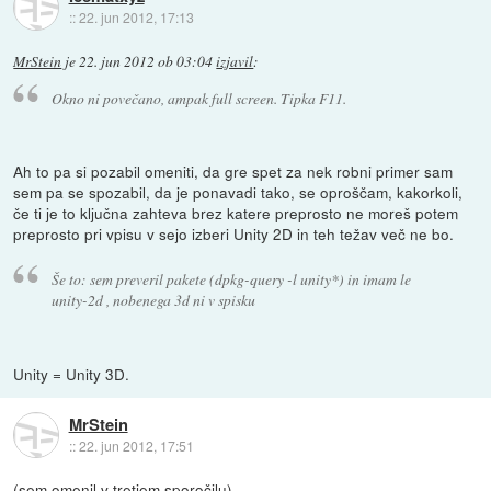
::
22. jun 2012, 17:13
MrStein
je
22. jun 2012 ob 03:04
izjavil
:
Okno ni povečano, ampak full screen. Tipka F11.
Ah to pa si pozabil omeniti, da gre spet za nek robni primer sam
sem pa se spozabil, da je ponavadi tako, se oproščam, kakorkoli,
če ti je to ključna zahteva brez katere preprosto ne moreš potem
preprosto pri vpisu v sejo izberi Unity 2D in teh težav več ne bo.
Še to: sem preveril pakete (dpkg-query -l unity*) in imam le
unity-2d , nobenega 3d ni v spisku
Unity = Unity 3D.
MrStein
::
22. jun 2012, 17:51
(sem omenil v tretjem sporočilu)