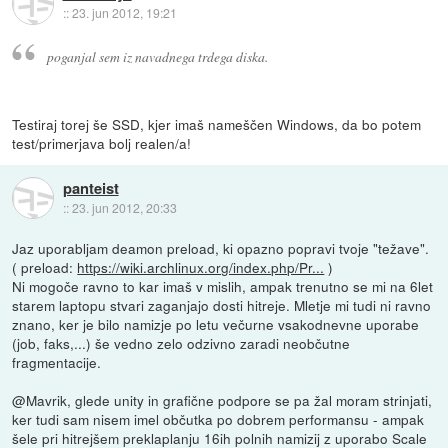
::
23. jun 2012, 19:21
poganjal sem iz navadnega trdega diska.
Testiraj torej še SSD, kjer imaš nameščen Windows, da bo potem
test/primerjava bolj realen/a!
panteist
::
23. jun 2012, 20:33
Jaz uporabljam deamon preload, ki opazno popravi tvoje "težave".
( preload:
https://wiki.archlinux.org/index.php/Pr...
)
Ni mogoče ravno to kar imaš v mislih, ampak trenutno se mi na 6let
starem laptopu stvari zaganjajo dosti hitreje. Mletje mi tudi ni ravno
znano, ker je bilo namizje po letu večurne vsakodnevne uporabe
(job, faks,...) še vedno zelo odzivno zaradi neobčutne
fragmentacije.
@Mavrik, glede unity in grafične podpore se pa žal moram strinjati,
ker tudi sam nisem imel občutka po dobrem performansu - ampak
šele pri hitrejšem preklaplanju 16ih polnih namizij z uporabo Scale