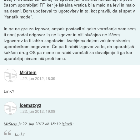
časom uporabljati FF, ker je iskalna vrstica bila malo na levi in malo
na desni. Bom upošteval to ugotovitev in to, kot praviš, da si spet v
"fanatik mode".
In ne ne gre za izgovor, ampak postavil si neko vprašanje sam sem
ti nanj podal odgovor in ne izgovor in niti slučajno ne iščem
izgovorov to ti lahko zagotovim, kvečjemu dajem zainteresiranim
uporabnikom odgovore. Če pa ti rabiš izgovor za to, da uporabljaš
kakšen drug OS pa mene ne rabiš vprašati za dovoljenje ti ga kar
uporabljaj nimam nič proti temu.
MrStein
::
22. jun 2012, 18:39
Link?
Icematxyz
::
22. jun 2012, 19:08
MrStein
je
22. jun 2012 ob 18:39
izjavil
:
Link?