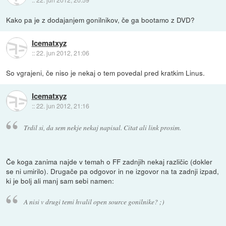
Kako pa je z dodajanjem gonilnikov, če ga bootamo z DVD?
Icematxyz
::
22. jun 2012, 21:06
So vgrajeni, če niso je nekaj o tem povedal pred kratkim Linus.
Icematxyz
::
22. jun 2012, 21:16
Trdil si, da sem nekje nekaj napisal. Citat ali link prosim.
Če koga zanima najde v temah o FF zadnjih nekaj različic (dokler
se ni umirilo). Drugače pa odgovor in ne izgovor na ta zadnji izpad,
ki je bolj ali manj sam sebi namen:
A nisi v drugi temi hvalil open source gonilnike? ;)