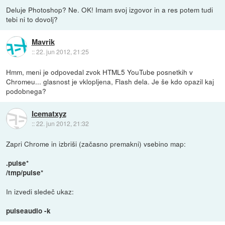
Deluje Photoshop? Ne. OK! Imam svoj izgovor in a res potem tudi
tebi ni to dovolj?
Mavrik
::
22. jun 2012, 21:25
Hmm, meni je odpovedal zvok HTML5 YouTube posnetkih v
Chromeu... glasnost je vklopljena, Flash dela. Je še kdo opazil kaj
podobnega?
Icematxyz
::
22. jun 2012, 21:32
Zapri Chrome in izbriši (začasno premakni) vsebino map:
.pulse*
/tmp/pulse*
In izvedi sledeč ukaz:
pulseaudio -k