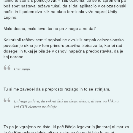
lahko to storiš s pomočjo
oziroma, če se to spremeni pa
Alt + Tab
boš spet našteval težave tukaj, da si dal aplikacijo v celozaslonski
način in ti potem dvo-klik na okno terminala vrže naprej Unity
Lupino.
Malo desno, malo levo, če ne pa z nogo a ne da?
Kakorkoli rešitev sem ti napisal ne dvo-klik ampak celozaslonsko
povečanje okna je v tem primeru pravilna izbira za to, kar bi rad
dosegel in tukaj je bila že v osnovi napačna predpostavka, da je
kaj narobe!
Čist simpl.
Tu si me zavedel da s preprosto razlago in to se strinjam.
Indruga zadeva, da enkrat klik na ikono deluje, drugič pa klik na
isti GUI element ne deluje.
To pa je vgrajeno za tiste, ki pač iščejo izgovor in jim torej ni mar za
to če Photoshop deluje ali ne, oziroma če ne bi bilo to pa bi