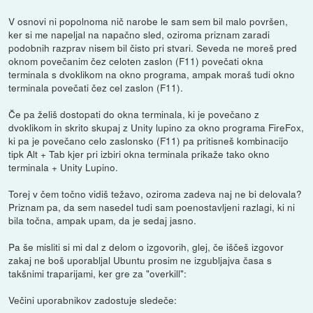
V osnovi ni popolnoma nič narobe le sam sem bil malo površen,
ker si me napeljal na napačno sled, oziroma priznam zaradi
podobnih razprav nisem bil čisto pri stvari. Seveda ne moreš pred
oknom povečanim čez celoten zaslon (F11) povečati okna
terminala s dvoklikom na okno programa, ampak moraš tudi okno
terminala povečati čez cel zaslon (F11).
Če pa želiš dostopati do okna terminala, ki je povečano z
dvoklikom in skrito skupaj z Unity lupino za okno programa FireFox,
ki pa je povečano celo zaslonsko (F11) pa pritisneš kombinacijo
tipk Alt + Tab kjer pri izbiri okna terminala prikaže tako okno
terminala + Unity Lupino.
Torej v čem točno vidiš težavo, oziroma zadeva naj ne bi delovala?
Priznam pa, da sem nasedel tudi sam poenostavljeni razlagi, ki ni
bila točna, ampak upam, da je sedaj jasno.
Pa še misliti si mi dal z delom o izgovorih, glej, če iščeš izgovor
zakaj ne boš uporabljal Ubuntu prosim ne izgubljajva časa s
takšnimi traparijami, ker gre za "overkill":
Večini uporabnikov zadostuje sledeče: