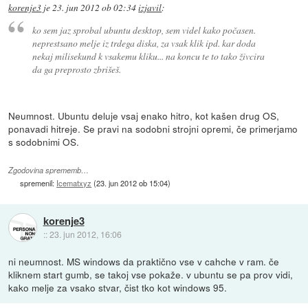
korenje3
je
23. jun 2012 ob 02:34
izjavil
:
ko sem jaz sprobal ubuntu desktop, sem videl kako počasen.
neprestsano melje iz trdega diska, za vsak klik ipd. kar doda
nekaj milisekund k vsakemu kliku... na koncu te to tako živcira
da ga preprosto zbrišeš.
Neumnost. Ubuntu deluje vsaj enako hitro, kot kašen drug OS,
ponavadi hitreje. Se pravi na sodobni strojni opremi, če primerjamo
s sodobnimi OS.
Zgodovina sprememb…
spremenil:
Icematxyz
(
23. jun 2012 ob 15:04
)
korenje3
::
23. jun 2012, 16:06
ni neumnost. MS windows da praktično vse v cahche v ram. če
kliknem start gumb, se takoj vse pokaže. v ubuntu se pa prov vidi,
kako melje za vsako stvar, čist tko kot windows 95.