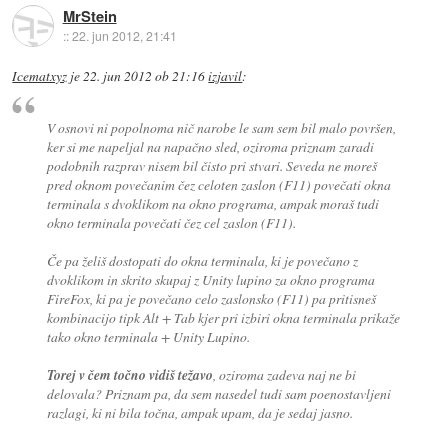
MrStein
::
22. jun 2012, 21:41
Icematxyz
je
22. jun 2012 ob 21:16
izjavil
:
V osnovi ni popolnoma nič narobe le sam sem bil malo površen,
ker si me napeljal na napačno sled, oziroma priznam zaradi
podobnih razprav nisem bil čisto pri stvari. Seveda ne moreš
pred oknom povečanim čez celoten zaslon (F11) povečati okna
terminala s dvoklikom na okno programa, ampak moraš tudi
okno terminala povečati čez cel zaslon (F11).
Če pa želiš dostopati do okna terminala, ki je povečano z
dvoklikom in skrito skupaj z Unity lupino za okno programa
FireFox, ki pa je povečano celo zaslonsko (F11) pa pritisneš
kombinacijo tipk Alt + Tab kjer pri izbiri okna terminala prikaže
tako okno terminala + Unity Lupino.
Torej v čem točno vidiš težavo
, oziroma zadeva naj ne bi
delovala? Priznam pa, da sem nasedel tudi sam poenostavljeni
razlagi, ki ni bila točna, ampak upam, da je sedaj jasno.