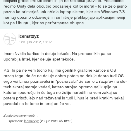
boljšimi grafičnimi karticami in jih ne reclocka pravilno. Posledično
recimo Unity dela občutno počasneje kot bi moral - to se zelo jasno
pozna ko primerjaš kak nVidia laptop sistem, kjer sta Windows 7/8
namizji opazno odzivnejši in se hitreje preklapljajo aplikacije/meniji
kot pa Ubuntu, kjer so performanse obupne.
Icematxyz
::
23. jun 2012, 18:02
Imam Nvidia kartico in deluje tekoče. Na prenosnikih pa se
uporablja Intel, kjer deluje spet tekoče.
P.S. In pa ne vem točno kaj ima gonilnik grafične kartice s OS
razen tega, da če ne deluje dobro potem ne deluje dobro tudi OS
ergo vsi Linux poznavalci in "poznavalci" že samo z razprav na slo-
tech skoraj morajo vedeti, katero strojno opremo naj kupijo na
katerem področju in če tega ne želijo narediti ne vem zakaj se
potem pritožujejo nad težavami in tudi Linus je pred kratkim nekaj
povedal na to temo in torej on že ve.
Zgodovina sprememb…
spremenil:
Icematxyz
(
23. jun 2012 ob 18:10
)