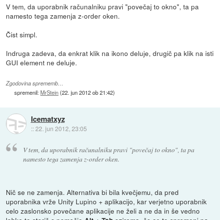
V tem, da uporabnik računalniku pravi "povečaj to okno", ta pa
namesto tega zamenja z-order oken.
Čist simpl.
Indruga zadeva, da enkrat klik na ikono deluje, drugič pa klik na isti
GUI element ne deluje.
Zgodovina sprememb…
spremenil:
MrStein
(
22. jun 2012 ob 21:42
)
Icematxyz
::
22. jun 2012, 23:05
V tem, da uporabnik računalniku pravi "povečaj to okno", ta pa
namesto tega zamenja z-order oken.
Nič se ne zamenja. Alternativa bi bila kvečjemu, da pred
uporabnika vrže Unity Lupino + aplikacijo, kar verjetno uporabnik
celo zaslonsko povečane aplikacije ne želi a ne da in še vedno