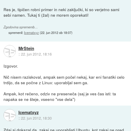
Res je, tipičen robni primer in neki zaključki, ki so verjetno sami
sebi namen. Tukaj ti (žal) ne morem oporekati!
Zgodovina sprememb…
spremenil:
Icematxyz
(
22. jun 2012 ob 18:07
)
MrStein
::
22. jun 2012, 18:16
Izgovor.
Nič nisem raziskoval, ampak sem počel nekaj, kar eni fanatiki celo
trdijo, da se počne z Linux: uporabljal sem ga.
Ampak, kot rečeno, odziv ne preseneča (saj je ves čas isti: ta
napaka se ne šteje, vseeno "vse dela")
Icematxyz
::
22. jun 2012, 18:30
Zdaj si dokazal da, zakaj ne uporabljati Ubuntu, kot zakaj ne pred