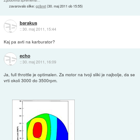
Zgodovina sprememb…
zavarovalo slike:
gzibret
(
30. maj 2011 ob 15:55
)
barakus
::
30. maj 2011, 15:44
Kaj pa avti na karburator?
echo
::
30. maj 2011, 16:09
Ja, full throttle je optimalen. Za motor na tvoji sliki je najbolje, da se
vrti okoli 3000 do 3500rpm.