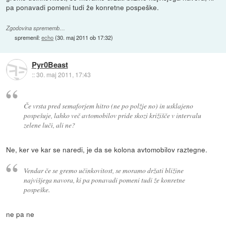
pa ponavadi pomeni tudi že konretne pospeške.
Zgodovina sprememb…
spremenil:
echo
(
30. maj 2011 ob 17:32
)
Pyr0Beast
::
30. maj 2011, 17:43
Če vrsta pred semaforjem hitro (ne po polžje no) in usklajeno
pospešuje, lahko več avtomobilov pride skozi križišče v intervalu
zelene luči, ali ne?
Ne, ker ve kar se naredi, je da se kolona avtomobilov raztegne.
Vendar če se gremo učinkovitost, se moramo držati bližine
najvišjega navora, ki pa ponavadi pomeni tudi že konretne
pospeške.
ne pa ne