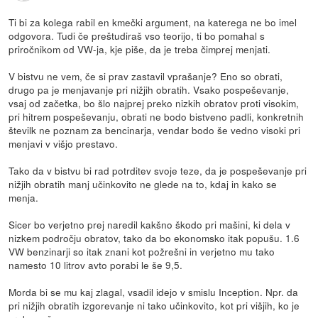
Ti bi za kolega rabil en kmečki argument, na katerega ne bo imel
odgovora. Tudi če preštudiraš vso teorijo, ti bo pomahal s
priročnikom od VW-ja, kje piše, da je treba čimprej menjati.
V bistvu ne vem, če si prav zastavil vprašanje? Eno so obrati,
drugo pa je menjavanje pri nižjih obratih. Vsako pospeševanje,
vsaj od začetka, bo šlo najprej preko nizkih obratov proti visokim,
pri hitrem pospeševanju, obrati ne bodo bistveno padli, konkretnih
številk ne poznam za bencinarja, vendar bodo še vedno visoki pri
menjavi v višjo prestavo.
Tako da v bistvu bi rad potrditev svoje teze, da je pospeševanje pri
nižjih obratih manj učinkovito ne glede na to, kdaj in kako se
menja.
Sicer bo verjetno prej naredil kakšno škodo pri mašini, ki dela v
nizkem področju obratov, tako da bo ekonomsko itak popušu. 1.6
VW benzinarji so itak znani kot požrešni in verjetno mu tako
namesto 10 litrov avto porabi le še 9,5.
Morda bi se mu kaj zlagal, vsadil idejo v smislu Inception. Npr. da
pri nižjih obratih izgorevanje ni tako učinkovito, kot pri višjih, ko je