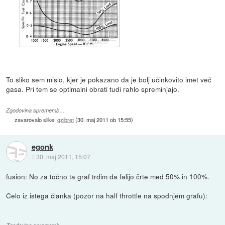
To sliko sem mislo, kjer je pokazano da je bolj učinkovito imet več
gasa. Pri tem se optimalni obrati tudi rahlo spreminjajo.
Zgodovina sprememb…
zavarovalo slike:
gzibret
(
30. maj 2011 ob 15:55
)
egonk
::
30. maj 2011, 15:07
fusion: No za točno ta graf trdim da falijo črte med 50% in 100%.
Celo iz istega članka (pozor na half throttle na spodnjem grafu):