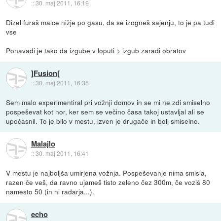
::
30. maj 2011, 16:19
Dizel furaš malce nižje po gasu, da se izogneš sajenju, to je pa tudi
vse
Ponavadi je tako da izgube v loputi > izgub zaradi obratov
]Fusion[
::
30. maj 2011, 16:35
Sem malo experimentiral pri vožnji domov in se mi ne zdi smiselno
pospeševat kot nor, ker sem se večino časa takoj ustavljal ali se
upočasnil. To je bilo v mestu, izven je drugače in bolj smiselno.
Malajlo
::
30. maj 2011, 16:41
V mestu je najboljša umirjena vožnja. Pospeševanje nima smisla,
razen če veš, da ravno ujameš tisto zeleno čez 300m, če voziš 80
namesto 50 (in ni radarja...).
echo