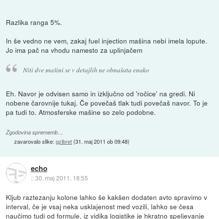
Razlika ranga 5%.
In še vedno ne vem, zakaj fuel injection mašina nebi imela lopute.
Jo ima pač na vhodu namesto za uplinjačem
Niti dve mašini se v detajlih ne obnašata enako
Eh. Navor je odvisen samo in izključno od 'ročice' na gredi. Ni
nobene čarovnije tukaj. Če povečaš tlak tudi povečaš navor. To je
pa tudi to. Atmosferske mašine so zelo podobne.
Zgodovina sprememb…
zavarovalo slike:
gzibret
(
31. maj 2011 ob 09:48
)
echo
::
30. maj 2011, 18:55
Kljub raztezanju kolone lahko še kakšen dodaten avto spravimo v
interval, če je vsaj neka usklajenost med vozili, lahko se česa
naučimo tudi od formule, iz vidika logistike je hkratno speljevanje