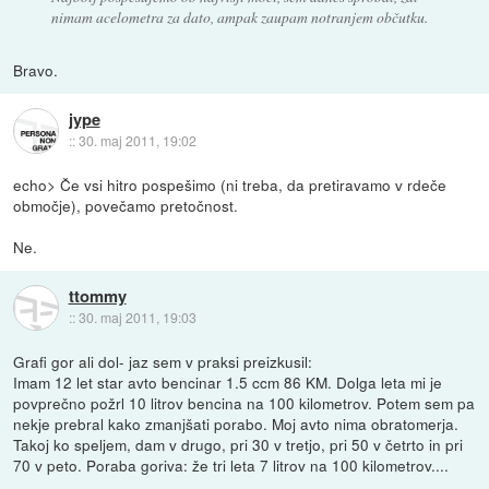
nimam acelometra za dato, ampak zaupam notranjem občutku.
Bravo.
jype
::
30. maj 2011, 19:02
echo> Če vsi hitro pospešimo (ni treba, da pretiravamo v rdeče
območje), povečamo pretočnost.
Ne.
ttommy
::
30. maj 2011, 19:03
Grafi gor ali dol- jaz sem v praksi preizkusil:
Imam 12 let star avto bencinar 1.5 ccm 86 KM. Dolga leta mi je
povprečno požrl 10 litrov bencina na 100 kilometrov. Potem sem pa
nekje prebral kako zmanjšati porabo. Moj avto nima obratomerja.
Takoj ko speljem, dam v drugo, pri 30 v tretjo, pri 50 v četrto in pri
70 v peto. Poraba goriva: že tri leta 7 litrov na 100 kilometrov....