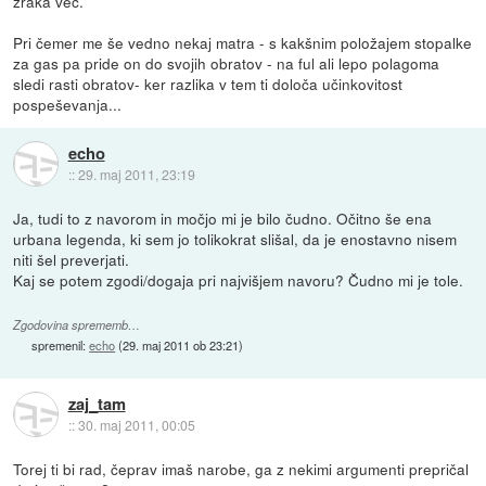
zraka več.
Pri čemer me še vedno nekaj matra - s kakšnim položajem stopalke
za gas pa pride on do svojih obratov - na ful ali lepo polagoma
sledi rasti obratov- ker razlika v tem ti določa učinkovitost
pospeševanja...
echo
::
29. maj 2011, 23:19
Ja, tudi to z navorom in močjo mi je bilo čudno. Očitno še ena
urbana legenda, ki sem jo tolikokrat slišal, da je enostavno nisem
niti šel preverjati.
Kaj se potem zgodi/dogaja pri najvišjem navoru? Čudno mi je tole.
Zgodovina sprememb…
spremenil:
echo
(
29. maj 2011 ob 23:21
)
zaj_tam
::
30. maj 2011, 00:05
Torej ti bi rad, čeprav imaš narobe, ga z nekimi argumenti prepričal