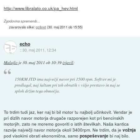
http://www.libralato.co.uk/pa_hev.html
Zgodovina sprememb…
zavarovalo slike:
gzibret
(
30. maj 2011 ob 15:55
)
echo
::
30. maj 2011, 12:34
Malajlo
je
30. maj 2011 ob 10:39
izjavil
:
150KM JTD ima največji navor pri 1500 rpm. Softver mi je
predlagal, naj šaltam pri teh obratih v višjo prestavo in naj se
sploh držim tega območja.
To trdim tudi jaz, ker naj bi bil motor tu najbolj učinkovit. Vendar je
pri dizlih navor motorja drugače razporejen kot pri bencinskih
motorjih, zato ne moremo govoriti o istih številkah. Naša kantica
razvije največji navor motorja okoli 3400rpm. Ne trdim, da je
vožnja
pod visokimi obrati ekonomična, samo
bi naj bilo.
pospeševanje