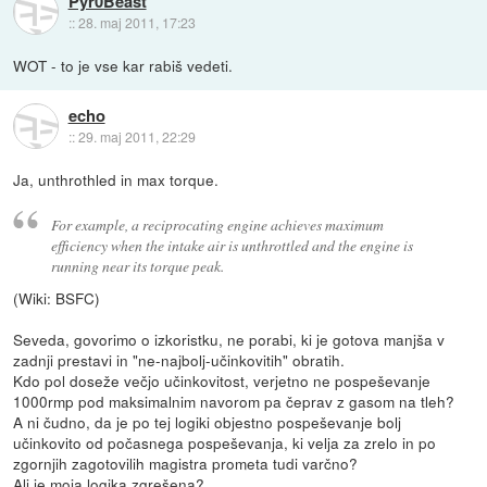
Pyr0Beast
::
28. maj 2011, 17:23
WOT - to je vse kar rabiš vedeti.
echo
::
29. maj 2011, 22:29
Ja, unthrothled in max torque.
For example, a reciprocating engine achieves maximum
efficiency when the intake air is unthrottled and the engine is
running near its torque peak.
(Wiki: BSFC)
Seveda, govorimo o izkoristku, ne porabi, ki je gotova manjša v
zadnji prestavi in "ne-najbolj-učinkovitih" obratih.
Kdo pol doseže večjo učinkovitost, verjetno ne pospeševanje
1000rmp pod maksimalnim navorom pa čeprav z gasom na tleh?
A ni čudno, da je po tej logiki objestno pospeševanje bolj
učinkovito od počasnega pospeševanja, ki velja za zrelo in po
zgornjih zagotovilih magistra prometa tudi varčno?
Ali je moja logika zgrešena?