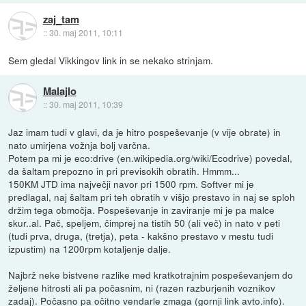
zaj_tam
::
30. maj 2011, 10:11
Sem gledal Vikkingov link in se nekako strinjam.
Malajlo
::
30. maj 2011, 10:39
Jaz imam tudi v glavi, da je hitro pospeševanje (v vije obrate) in
nato umirjena vožnja bolj varčna.
Potem pa mi je eco:drive (en.wikipedia.org/wiki/Ecodrive) povedal,
da šaltam prepozno in pri previsokih obratih. Hmmm...
150KM JTD ima največji navor pri 1500 rpm. Softver mi je
predlagal, naj šaltam pri teh obratih v višjo prestavo in naj se sploh
držim tega območja. Pospeševanje in zaviranje mi je pa malce
skur..al. Pač, speljem, čimprej na tistih 50 (ali več) in nato v peti
(tudi prva, druga, (tretja), peta - kakšno prestavo v mestu tudi
izpustim) na 1200rpm kotaljenje dalje.
Najbrž neke bistvene razlike med kratkotrajnim pospeševanjem do
željene hitrosti ali pa počasnim, ni (razen razburjenih voznikov
zadaj). Počasno pa očitno vendarle zmaga (gornji link avto.info).