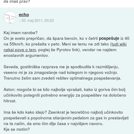
da imaš prav?
echo
::
30. maj 2011, 00:23
Kaj imam narobe?
On je sveto prepričan, da špara bencin, ko v četrti
iz 40
pospešuje
na 55km/h, ko prešalta v peto. Meni se temu ne zdi tako (
tudi wiki
nekaj pove o tem
, poglej še Pyrotov link), vendar ne najdem
enostavnih argumentov.
Seveda, gostilniška razprava me je spodbudila k razmišljanju,
vseeno mi je za zmagoslavje nad kolegom in njegovo vožnjo.
Trenutno želim sam zvedeti rešitev optimalnega pospeševanja.
Aston: mogoče bi se bilo najbolje vprašati, kako iz goriva čim bolj
učinkovito potegniti potrebno energijo za pospešitev na določeno
hitrost.
Ima še kdo kako idejo? Zaenkrat je teoretično najbolj učinkovito
pospeševati s popolnoma stisnjenim pedalom za gas in prestavljati
na ta način, da smo čim dlje časa v najvišjem navoru.
Kje se motim?