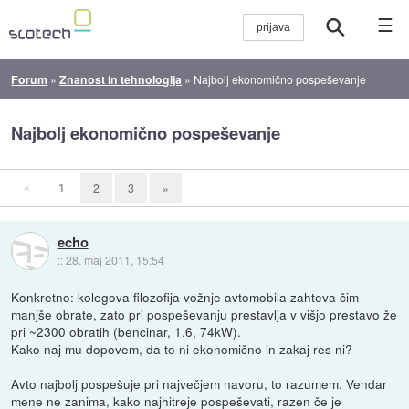
☰
Forum
»
Znanost in tehnologija
»
Najbolj ekonomično pospeševanje
Najbolj ekonomično pospeševanje
«
1
2
3
»
echo
::
28. maj 2011, 15:54
Konkretno: kolegova filozofija vožnje avtomobila zahteva čim
manjše obrate, zato pri pospeševanju prestavlja v višjo prestavo že
pri ~2300 obratih (bencinar, 1.6, 74kW).
Kako naj mu dopovem, da to ni ekonomično in zakaj res ni?
Avto najbolj pospešuje pri največjem navoru, to razumem. Vendar
mene ne zanima, kako najhitreje pospeševati, razen če je