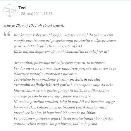
Ted
::
28. maj 2011, 16:58
echo
je
28. maj 2011 ob 15:54
izjavil
:
Konkretno: kolegova filozofija vožnje avtomobila zahteva čim
manjše obrate, zato pri pospeševanju prestavlja v višjo prestavo
že pri ~2300 obratih (bencinar, 1.6, 74kW).
Kako naj mu dopovem, da to ni ekonomično in zakaj res ni?
Avto najbolj pospešuje pri največjem navoru, to razumem.
Vendar mene ne zanima, kako najhitreje pospeševati, razen če je
izkoristek motorja vzporeden z navorom.
Teoretično bi se vprašanje glasilo:
pri katerih obratih
avtomobil najbolje izkoristi gorivo?
Za pospeševanje do neke
hitrosti mora avto iz goriva potegniti toliko in toliko Joulov
energije za kinetično energijo, mimo tega ne gre.
Ni recimo pravilno vprašati, kdaj bi porabil več bencina, saj ga
bo on na 2km, kolikor nuca do 90km/h (karikiram) porabil
precej več kot jaz, ki bom imel 90 noter že po 300m.
Pri počasnem pospeševanju (hitrem prestavljanju) bo najvišja
poraba veliko manjša kot pri hitrem, tudi to je jasno.