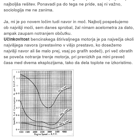
najboljša rešitev. Ponavadi pa do tega ne pride, saj ni važno,
sociologija me ne zanima.
Ja, mi je po novem ločim tudi navor in moč. Najbolj pospešujemo
ob najvišji moči, sem danes sprobal, žal nimam acelometra za dato,
ampak zaupam notranjem občutku.
bencinskega štirivaljnega motorja je pa največja okoli
Učinkovitost
najvišjega navora (prestavimo v višjo prestavo, ko dosežemo
najvišji navor ali še malo prej, vsaj po grafih sodeč), pri več obratih
se poveča notranje trenje motorja, pri prenizkih pa mini preveč
časa med dvema eksplozijama, tako da dela toplote ne izkoristimo.