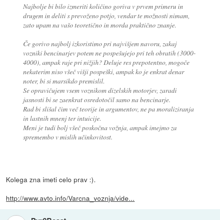
Najbolje bi bilo izmeriti količino goriva v prvem primeru in
drugem in deliti s prevoženo potjo, vendar te možnosti nimam,
zato upam na vašo teoretično in morda praktično znanje.
Če gorivo najbolj izkoristimo pri najvišjem navoru, zakaj
vozniki bencinarjev potem ne pospešujejo pri teh obratih (3000-
4000), ampak raje pri nižjih? Deluje res prepotentno, mogoče
nekaterim niso všeč višji pospeški, ampak ko je enkrat denar
noter, bi si marsikdo premislil.
Se opravičujem vsem voznikom dizelskih motorjev, zaradi
jasnosti bi se zaenkrat osredotočil samo na bencinarje.
Rad bi slišal čim več teorije in argumentov, ne pa moraliziranja
in lastnih mnenj ter intuicije.
Meni je tudi bolj všeč poskočna vožnja, ampak imejmo za
spremembo v mislih učinkovitost.
Kolega zna imeti celo prav :).
http://www.avto.info/Varcna_voznja/vide...