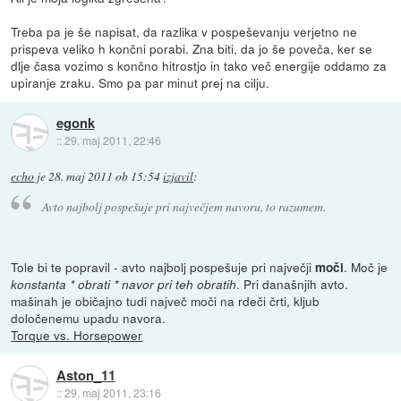
Treba pa je še napisat, da razlika v pospeševanju verjetno ne
prispeva veliko h končni porabi. Zna biti, da jo še poveča, ker se
dlje časa vozimo s končno hitrostjo in tako več energije oddamo za
upiranje zraku. Smo pa par minut prej na cilju.
egonk
::
29. maj 2011, 22:46
echo
je
28. maj 2011 ob 15:54
izjavil
:
Avto najbolj pospešuje pri največjem navoru, to razumem.
Tole bi te popravil - avto najbolj pospešuje pri največji
. Moč je
moči
. Pri današnjih avto.
konstanta * obrati * navor pri teh obratih
mašinah je običajno tudi največ moči na rdeči črti, kljub
določenemu upadu navora.
Torque vs. Horsepower
Aston_11
::
29. maj 2011, 23:16