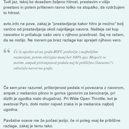
Tudi jaz, takoj ko dosežem željeno hitrost, prestavim v višjo
prestavo in potem pritisnem ravno toliko na stopalko, da vzdržujem
to hitrost.
avto.info ne pove, zakaj je "prestavljanje kakor hitro je možno" bolj
varčno od prestavljanja okoli najvišjega navora. Našteje cel kup
nasvetov in pričakuje našo vero v njihovo pravilnost. Saj ne rečem,
da se motijo. Ne morem pa brez razlage kar sprejeti njihovo vero.
Če že upoštevaš na grafu BSFC področje z najboljšim
razmerjem, potem običajno manj kot 100% gas. Mogoče se
motim, ampak pritisnjenost pedala naj bi približno (linearno?)
odražala navor na grafu.
Če sem prav razumel, pritisnjenost pedala ni povezana z navorom,
ampak z mešanico plinov in goriva (govorim za bencinarje, pri
dizlih je zgodba malo drugačna). Pri Wide Open Throttle, kot je
svetoval Pyro, dobi motor največ zraka in je mešanica najbolj
ugodna.
Pavšalne ocene me že počasi jezijo, če ni poleg vsaj še približne
razlage, zakaj je temu tako.