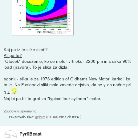
Kaj pa iz te slike sledi?
Ali pa te?
"Otoček" dosežemo, ko se motor vrti okoli 2200rpm in s cirka 90%
load (navora). To je slika za dizla.
egonk - slika je za 1976 edition of Oldhams New Motor, karkoli že
to je. Na Fusionovi sliki malo zavede dejstvo, da se y-os načne pri
0.4
Naj bi pa bil to graf za "typical four cylinder" motor.
Zgodovina sprememb…
zavarovalo slike:
gzibret
(
31. maj 2011 ob 09:48
)
Pyr0Beast