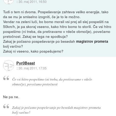
::
30. maj 2011, 16:50
Tudi o tem ni dvoma. Pospeševanje zahteva veliko energije, tako
da se mu je smiselno izogniti, če je to le možno.
Vendar na zeleni luči, bo bomo morali vsi prej ali slej pospešiti na
50km/h, je pa skoraj vseeno, kako hitro bomo to storili. Če vsi hitro
pospešimo (ni treba, da pretiravamo v rdeče območje), povečamo
pretočnost. Zakaj se tega ne spodbuja?
Zakaj je počasno pospeševanje po besedah
magistrov prometa
bolj varčno?
Zakaj ni vseeno, kako pospešujemo?
Pyr0Beast
::
30. maj 2011, 17:05
Če vsi hitro pospešimo (ni treba, da pretiravamo v rdeče
območje), povečamo pretočnost
Ne pa ne.
Zakaj je počasno pospeševanje po besedah magistrov prometa
bolj varčno?