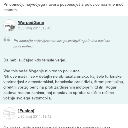
Pri območju največjega navora pospešuješ s polovico nazivne moči
motorja.
WarpedGone
::
30. maj 2011, 18:40
Pri območju največjega navora pospešuješ s polovico nazivne
moči motorja.
Da nebi slučajno kdo temule verjel...
Vse tole vaše šloganje ni vredno pol kurca.
Niti dve mašini se v detajlih ne obnašata enako, kaj šele turbinske
v primerjavi z atmosferskimi, bencinske proti dizlu, štrom proti plinu,
direktni vbrizg bencina proti za/dušenim motorjem itd itn. Kogar
zadeva resnno zanima, naj enostavno sproba različne režime
vožnje svojega avtomobila.
]Fusion[
::
30. maj 2011, 18:42
Če hočeš večjo pretočnost pri semaforju bo potrebno uvest