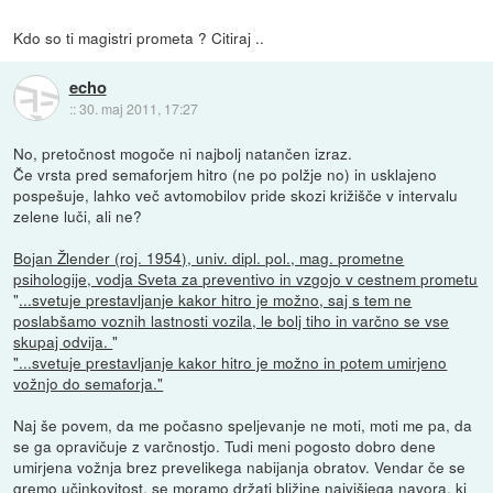
Kdo so ti magistri prometa ? Citiraj ..
echo
::
30. maj 2011, 17:27
No, pretočnost mogoče ni najbolj natančen izraz.
Če vrsta pred semaforjem hitro (ne po polžje no) in usklajeno
pospešuje, lahko več avtomobilov pride skozi križišče v intervalu
zelene luči, ali ne?
Bojan Žlender (roj. 1954), univ. dipl. pol., mag. prometne
psihologije, vodja Sveta za preventivo in vzgojo v cestnem prometu
"
...svetuje prestavljanje kakor hitro je možno, saj s tem ne
poslabšamo voznih lastnosti vozila, le bolj tiho in varčno se vse
skupaj odvija.
"
"...svetuje prestavljanje kakor hitro je možno in potem umirjeno
vožnjo do semaforja."
Naj še povem, da me počasno speljevanje ne moti, moti me pa, da
se ga opravičuje z varčnostjo. Tudi meni pogosto dobro dene
umirjena vožnja brez prevelikega nabijanja obratov. Vendar če se
gremo učinkovitost, se moramo držati bližine najvišjega navora, ki