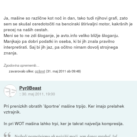
Ja, mašine so različne kot noč in dan, tako tudi njihovi grafi, zato
sem se skušal osredotočiti na bencinski štirivaljni motor, kakršnih je
precej na naših cestah.
Meni se to ne zdi šloganje, je avto.info veliko bližje šloganju.
Manjkajo pa dobri podatki in oseba, ki bi jih znala pravilno
interpretirati. Saj bi jih jaz, pa očitno nimam dovolj strojnega
znanja.
Zgodovina sprememb…
zavarovalo slike:
gzibret
(
31. maj 2011 ob 09:48
)
Pyr0Beast
::
30. maj 2011, 19:00
Pri prenizkih obratih 'športne' mašine trpijo. Ker imajo prelahek
vztrajnik.
In pri WOT mašina lahko trpi, ker je takrat največja kompresija.
Najbolj pospešujemo ob najvišji moči, sem danes sprobal, žal