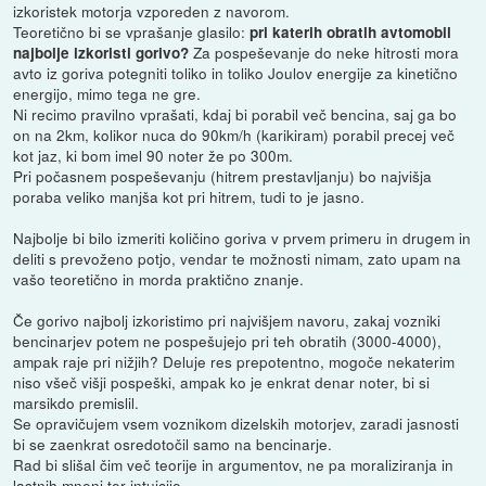
izkoristek motorja vzporeden z navorom.
Teoretično bi se vprašanje glasilo:
pri katerih obratih avtomobil
Za pospeševanje do neke hitrosti mora
najbolje izkoristi gorivo?
avto iz goriva potegniti toliko in toliko Joulov energije za kinetično
energijo, mimo tega ne gre.
Ni recimo pravilno vprašati, kdaj bi porabil več bencina, saj ga bo
on na 2km, kolikor nuca do 90km/h (karikiram) porabil precej več
kot jaz, ki bom imel 90 noter že po 300m.
Pri počasnem pospeševanju (hitrem prestavljanju) bo najvišja
poraba veliko manjša kot pri hitrem, tudi to je jasno.
Najbolje bi bilo izmeriti količino goriva v prvem primeru in drugem in
deliti s prevoženo potjo, vendar te možnosti nimam, zato upam na
vašo teoretično in morda praktično znanje.
Če gorivo najbolj izkoristimo pri najvišjem navoru, zakaj vozniki
bencinarjev potem ne pospešujejo pri teh obratih (3000-4000),
ampak raje pri nižjih? Deluje res prepotentno, mogoče nekaterim
niso všeč višji pospeški, ampak ko je enkrat denar noter, bi si
marsikdo premislil.
Se opravičujem vsem voznikom dizelskih motorjev, zaradi jasnosti
bi se zaenkrat osredotočil samo na bencinarje.
Rad bi slišal čim več teorije in argumentov, ne pa moraliziranja in
lastnih mnenj ter intuicije.