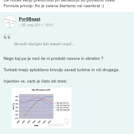
Formula princip: Ko je zelena štartamo vsi naenkrat :)
Pyr0Beast
::
30. maj 2011, 18:51
Da nebi slučajno kdo temule verjel...
Nego kaj pa je moč če ni produkt navora in obratov ?
Turbaši imajo sploščeno krivuljo zaradi turbine in nič drugega.
Injection vs. carb je čisto isti drek;