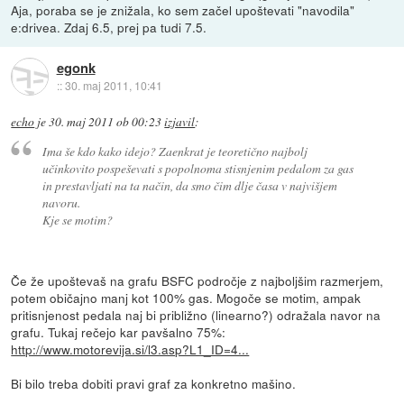
Aja, poraba se je znižala, ko sem začel upoštevati "navodila"
e:drivea. Zdaj 6.5, prej pa tudi 7.5.
egonk
::
30. maj 2011, 10:41
echo
je
30. maj 2011 ob 00:23
izjavil
:
Ima še kdo kako idejo? Zaenkrat je teoretično najbolj
učinkovito pospeševati s popolnoma stisnjenim pedalom za gas
in prestavljati na ta način, da smo čim dlje časa v najvišjem
navoru.
Kje se motim?
Če že upoštevaš na grafu BSFC področje z najboljšim razmerjem,
potem običajno manj kot 100% gas. Mogoče se motim, ampak
pritisnjenost pedala naj bi približno (linearno?) odražala navor na
grafu. Tukaj rečejo kar pavšalno 75%:
http://www.motorevija.si/l3.asp?L1_ID=4...
Bi bilo treba dobiti pravi graf za konkretno mašino.