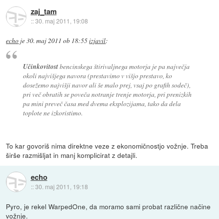
zaj_tam
::
30. maj 2011, 19:08
echo
je
30. maj 2011 ob 18:55
izjavil
:
Učinkovitost
bencinskega štirivaljnega motorja je pa največja
okoli najvišjega navora (prestavimo v višjo prestavo, ko
dosežemo najvišji navor ali še malo prej, vsaj po grafih sodeč),
pri več obratih se poveča notranje trenje motorja, pri prenizkih
pa mini preveč časa med dvema eksplozijama, tako da dela
toplote ne izkoristimo.
To kar govoriš nima direktne veze z ekonomičnostjo vožnje. Treba
širše razmišljat in manj komplicirat z detajli.
echo
::
30. maj 2011, 19:18
Pyro, je rekel WarpedOne, da moramo sami probat različne načine
vožnje.