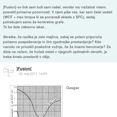
]Fusion[-ov link sem tudi sam našel, vendar mu nažalost nisem
posvetil primerne pozornosti. V njem piše vse, kar sem želel vedeti
(WOT + max torque ki se ponavadi sklada z SFC), sedaj
potrebujem samo še konkretne grafe.
To bo šele zabavno iskat...
Skratka, če razlika je zelo majhna, zakaj se potem priporoča
počasno pospeševanje in čim zgodnejše prestavljanje? Kdo
narodu ne privošči poskočne vožnje, če že imamo bencinarje? Za
dizla ne rečem, če hočeš ostati v njegovih optimalnih obratih, je
treba kmalu prestaviti v višjo.
]Fusion[
::
30. maj 2011, 14:55
Gasgas