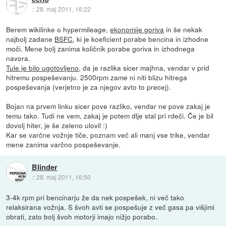
::
28. maj 2011, 16:22
Berem wikilinke o hypermileage,
ekonomije goriva
in še nekak
najbolj zadane
BSFC
, ki je koeficient porabe bencina in izhodne
moči. Mene bolj zanima količnik porabe goriva in izhodnega
navora.
Tule je bilo ugotovljeno
, da je razlika sicer majhna, vendar v prid
hitremu pospeševanju. 2500rpm zame ni niti blizu hitrega
pospeševanja (verjetno je za njegov avto to precej).
Bojan na prvem linku sicer pove razliko, vendar ne pove zakaj je
temu tako. Tudi ne vem, zakaj je potem dlje stal pri rdeči. Če je bil
dovolj hiter, je še zeleno ulovil :)
Kar se varčne vožnje tiče, poznam več ali manj vse trike, vendar
mene zanima varčno pospeševanje.
Blinder
::
28. maj 2011, 16:50
3-4k rpm pri bencinarju že da nek pospešek, ni več tako
relaksirana vožnja. S švoh avti se pospešuje z več gasa pa višjimi
obrati, zato bolj švoh motorji imajo nižjo porabo.