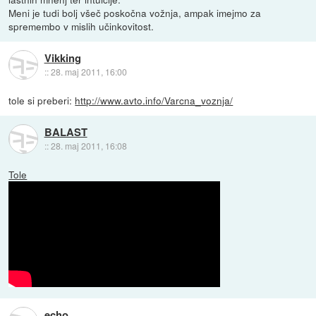
Meni je tudi bolj všeč poskočna vožnja, ampak imejmo za
spremembo v mislih učinkovitost.
Vikking
::
28. maj 2011, 16:00
tole si preberi:
http://www.avto.info/Varcna_voznja/
BALAST
::
28. maj 2011, 16:08
Tole
echo