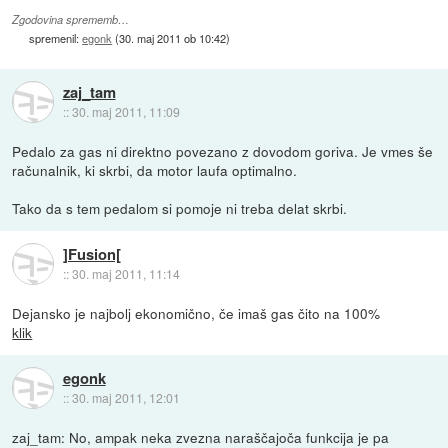
Zgodovina sprememb…
spremenil:
egonk
(
30. maj 2011 ob 10:42
)
zaj_tam
::
30. maj 2011, 11:09
Pedalo za gas ni direktno povezano z dovodom goriva. Je vmes še
računalnik, ki skrbi, da motor laufa optimalno.
Tako da s tem pedalom si pomoje ni treba delat skrbi.
]Fusion[
::
30. maj 2011, 11:14
Dejansko je najbolj ekonomično, če imaš gas čito na 100%
klik
egonk
::
30. maj 2011, 12:01
zaj_tam: No, ampak neka zvezna naraščajoča funkcija je pa