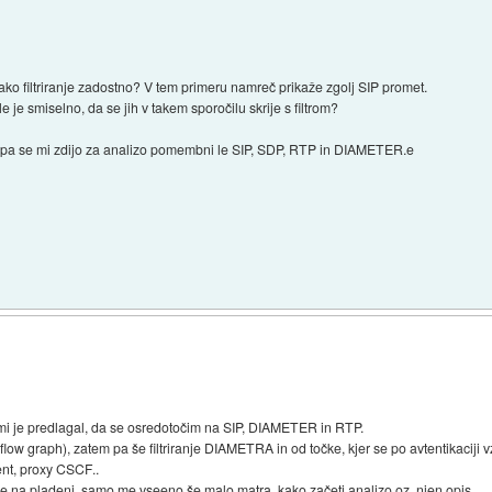
ilo tako filtriranje zadostno? V tem primeru namreč prikaže zgolj SIP promet.
 je smiselno, da se jih v takem sporočilu skrije s filtrom?
ar pa se mi zdijo za analizo pomembni le SIP, SDP, RTP in DIAMETER.e
 mi je predlagal, da se osredotočim na SIP, DIAMETER in RTP.
a (flow graph), zatem pa še filtriranje DIAMETRA in od točke, kjer se po avtentikaciji 
ient, proxy CSCF..
atke na pladenj, samo me vseeno še malo matra, kako začeti analizo oz. njen opis.