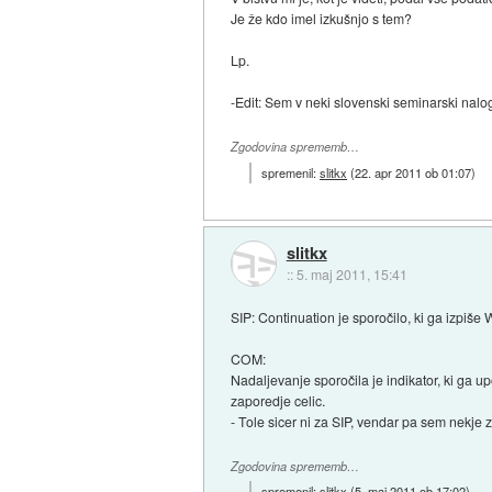
Je že kdo imel izkušnjo s tem?
Lp.
-Edit: Sem v neki slovenski seminarski nalog
Zgodovina sprememb…
spremenil:
slitkx
(
22. apr 2011 ob 01:07
)
slitkx
::
5. maj 2011, 15:41
SIP: Continuation je sporočilo, ki ga izpiše 
COM:
Nadaljevanje sporočila je indikator, ki ga u
zaporedje celic.
- Tole sicer ni za SIP, vendar pa sem nekje 
Zgodovina sprememb…
spremenil:
slitkx
(
5. maj 2011 ob 17:02
)