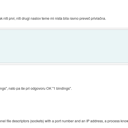
niti prvi, niti drugi naslov teme mi nista bila ravno preveč privlačna.
ngs", nato pa še pri odgovoru OK "1 bindings".
nnel file descriptors (sockets) with a port number and an IP address, a process kno