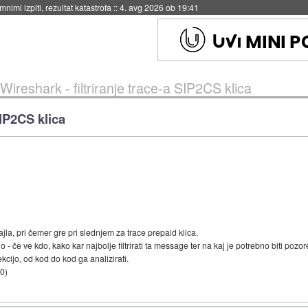
eto za večkratno uporabo
::
4. avg 2026 ob 19:41
Wireshark - filtriranje trace-a SIP2CS klica
SIP2CS klica
jla, pri čemer gre pri slednjem za trace prepaid klica.
- če ve kdo, kako kar najbolje filtrirati ta message ter na kaj je potrebno biti pozo
kcijo, od kod do kod ga analizirati.
00
)