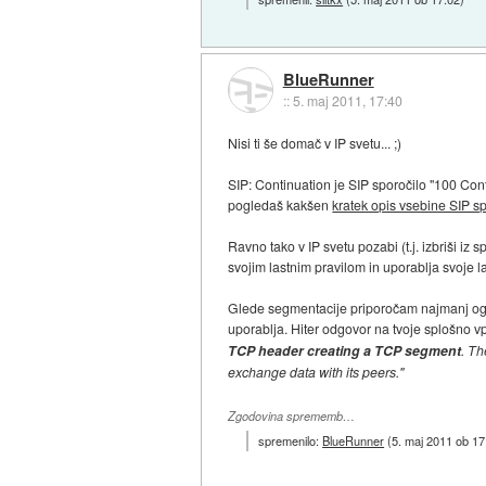
BlueRunner
::
5. maj 2011, 17:40
Nisi ti še domač v IP svetu... ;)
SIP: Continuation je SIP sporočilo "100 Cont
pogledaš kakšen
kratek opis vsebine SIP sp
Ravno tako v IP svetu pozabi (t.j. izbriši iz s
svojim lastnim pravilom in uporablja svoje l
Glede segmentacije priporočam najmanj ogl
uporablja. Hiter odgovor na tvoje splošno v
TCP header creating a TCP segment
. Th
exchange data with its peers."
Zgodovina sprememb…
spremenilo:
BlueRunner
(
5. maj 2011 ob 17