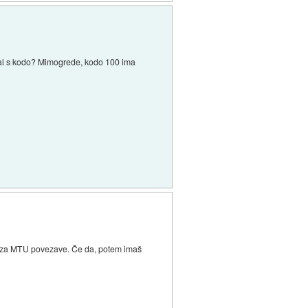
isal s kodo? Mimogrede, kodo 100 ima
ket za MTU povezave. Če da, potem imaš