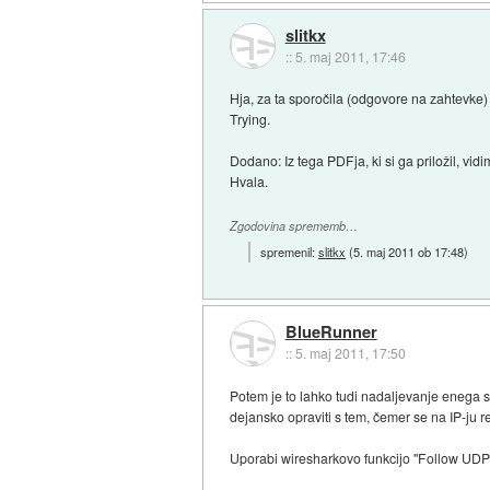
slitkx
::
5. maj 2011, 17:46
Hja, za ta sporočila (odgovore na zahtevke
Trying.
Dodano: Iz tega PDFja, ki si ga priložil, vid
Hvala.
Zgodovina sprememb…
spremenil:
slitkx
(
5. maj 2011 ob 17:48
)
BlueRunner
::
5. maj 2011, 17:50
Potem je to lahko tudi nadaljevanje enega 
dejansko opraviti s tem, čemer se na IP-ju 
Uporabi wiresharkovo funkcijo "Follow UDP 