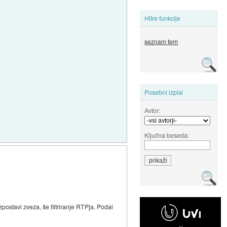
Hitre funkcije
seznam tem
Posebni izpisi
Avtor:
Ključna beseda:
vzpostavi zveza, še filtriranje RTPja. Podal