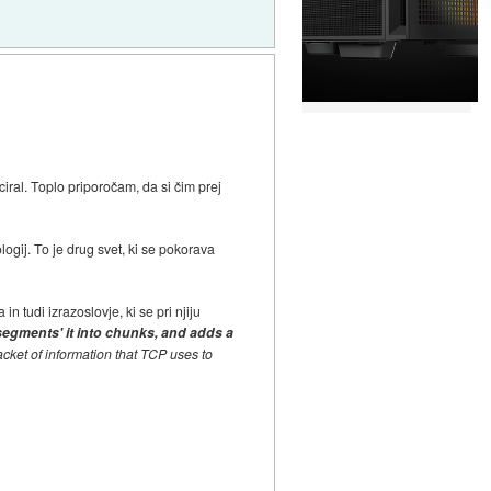
ciral. Toplo priporočam, da si čim prej
ologij. To je drug svet, ki se pokorava
in tudi izrazoslovje, ki se pri njiju
segments' it into chunks, and adds a
cket of information that TCP uses to