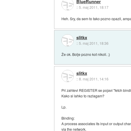
BlueRunner
::
5. maj 2011, 18:17
Heh. Sry, da sem to tako pozno opazil, ampak 
slitkx
::
5. maj 2011, 18:36
Že ok. Bolje pozno kot nikoli. ;)
slitkx
::
8. maj 2011, 14:16
Pri zahtevi REGISTER se pojavi "fetch bindi
Kako si lahko to razlagam?
Lp.
Binding:
A process associates its input or output cha
via the network.