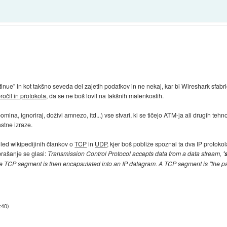
inue" in kot takšno seveda del zajetih podatkov in ne nekaj, kar bi Wireshark sfabri
ročil in protokola
, da se ne boš lovil na takšnih malenkostih.
pomina, ignoriraj, doživi amnezo, itd...) vse stvari, ki se tičejo ATM-ja ali drugih tehn
astne izraze.
ed wikipedijinih člankov o
TCP
in
UDP
, kjer boš pobliže spoznal ta dva IP protokola 
prašanje se glasi:
Transmission Control Protocol accepts data from a data stream,
'
e TCP segment is then encapsulated into an IP datagram. A TCP segment is "the pa
:40
)