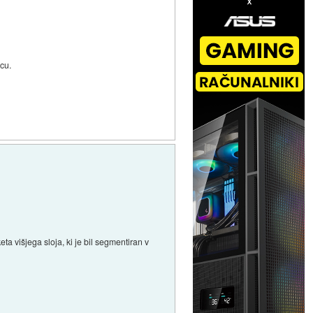
rcu.
ta višjega sloja, ki je bil segmentiran v