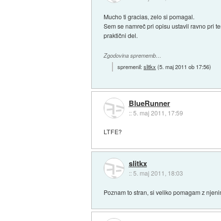
Mucho ti gracias, zelo si pomagal.
Sem se namreč pri opisu ustavil ravno pri 
praktični del.
Zgodovina sprememb…
spremenil:
slitkx
(
5. maj 2011 ob 17:56
)
BlueRunner
::
5. maj 2011, 17:59
LTFE?
slitkx
::
5. maj 2011, 18:03
Poznam to stran, si veliko pomagam z njenim