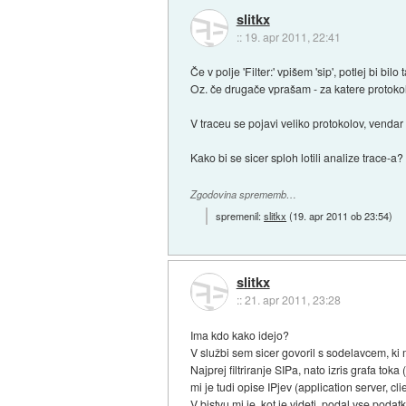
slitkx
::
19. apr 2011, 22:41
Če v polje 'Filter:' vpišem 'sip', potlej bi b
Oz. če drugače vprašam - za katere protokole
V traceu se pojavi veliko protokolov, vend
Kako bi se sicer sploh lotili analize trace-a?
Zgodovina sprememb…
spremenil:
slitkx
(
19. apr 2011 ob 23:54
)
slitkx
::
21. apr 2011, 23:28
Ima kdo kako idejo?
V službi sem sicer govoril s sodelavcem, ki
Najprej filtriranje SIPa, nato izris grafa tok
mi je tudi opise IPjev (application server, cl
V bistvu mi je, kot je videti, podal vse pod