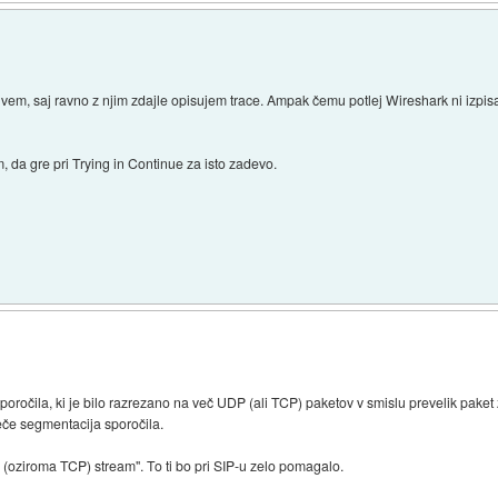
) vem, saj ravno z njim zdajle opisujem trace. Ampak čemu potlej Wireshark ni izp
im, da gre pri Trying in Continue za isto zadevo.
sporočila, ki je bilo razrezano na več UDP (ali TCP) paketov v smislu prevelik pa
reče segmentacija sporočila.
(oziroma TCP) stream". To ti bo pri SIP-u zelo pomagalo.