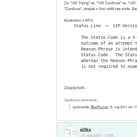
Za "100 Trying" vs. "100 Continue" vs. "100 
"Continue", ampak v živo vidiš vse sorte. Sam
Konkretno v RFC:
Status-Line  =  SIP-Versio
   The Status-Code is a 3-
   outcome of an attempt t
   Reason-Phrase is intend
   Status-Code.  The Statu
   whereas the Reason-Phra
Zaupaj kodi...
Zgodovina sprememb…
spremenilo:
BlueRunner
(
5. maj 2011 ob 17
slitkx
::
5. maj 2011, 17:55