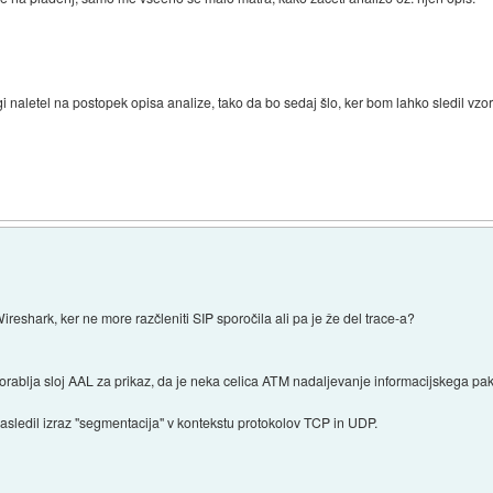
i naletel na postopek opisa analize, tako da bo sedaj šlo, ker bom lahko sledil vzo
Wireshark, ker ne more razčleniti SIP sporočila ali pa je že del trace-a?
porablja sloj AAL za prikaz, da je neka celica ATM nadaljevanje informacijskega pake
zasledil izraz "segmentacija" v kontekstu protokolov TCP in UDP.