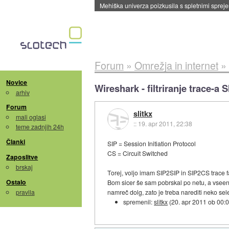
Evropska vesoljska agencija razvija svojo rak
Forum
»
Omrežja in internet
»
Novice
Wireshark - filtriranje trace-a 
arhiv
Forum
slitkx
mali oglasi
::
19. apr 2011, 22:38
teme zadnjih 24h
Članki
SIP = Session Initiation Protocol
CS = Circuit Switched
Zaposlitve
brskaj
Torej, voljo imam SIP2SIP in SIP2CS trace fa
Ostalo
Bom sicer še sam pobrskal po netu, a vseeno 
pravila
namreč dolg, zato je treba narediti neko sele
spremenil:
slitkx
(
20. apr 2011 ob 00: