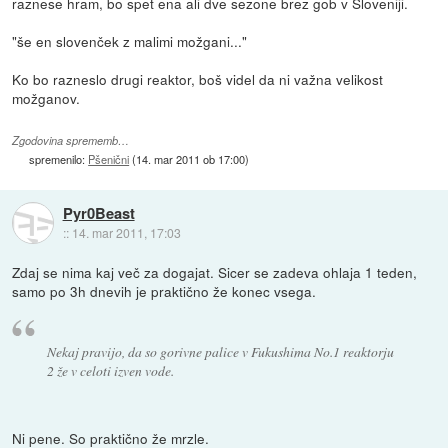
raznese hram, bo spet ena ali dve sezone brez gob v Sloveniji.
"še en slovenček z malimi možgani..."
Ko bo razneslo drugi reaktor, boš videl da ni važna velikost
možganov.
Zgodovina sprememb…
spremenilo:
Pšenični
(
14. mar 2011 ob 17:00
)
Pyr0Beast
::
14. mar 2011, 17:03
Zdaj se nima kaj več za dogajat. Sicer se zadeva ohlaja 1 teden,
samo po 3h dnevih je praktično že konec vsega.
Nekaj pravijo, da so gorivne palice v Fukushima No.1 reaktorju
2 že v celoti izven vode.
Ni pene. So praktično že mrzle.