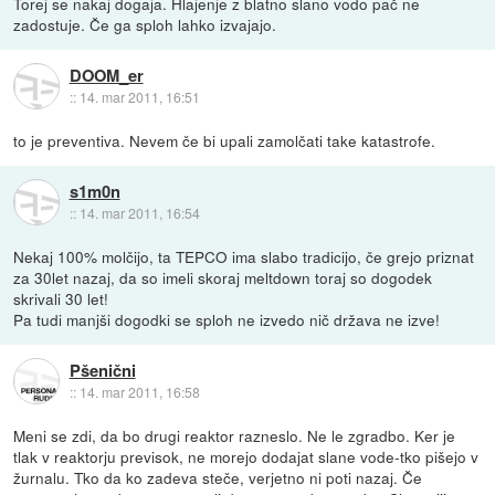
Torej se nakaj dogaja. Hlajenje z blatno slano vodo pač ne
zadostuje. Če ga sploh lahko izvajajo.
DOOM_er
::
14. mar 2011, 16:51
to je preventiva. Nevem če bi upali zamolčati take katastrofe.
s1m0n
::
14. mar 2011, 16:54
Nekaj 100% molčijo, ta TEPCO ima slabo tradicijo, če grejo priznat
za 30let nazaj, da so imeli skoraj meltdown toraj so dogodek
skrivali 30 let!
Pa tudi manjši dogodki se sploh ne izvedo nič država ne izve!
Pšenični
::
14. mar 2011, 16:58
Meni se zdi, da bo drugi reaktor razneslo. Ne le zgradbo. Ker je
tlak v reaktorju previsok, ne morejo dodajat slane vode-tko pišejo v
žurnalu. Tko da ko zadeva steče, verjetno ni poti nazaj. Če