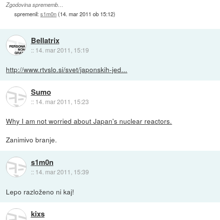
Zgodovina sprememb…
spremenil:
s1m0n
(
14. mar 2011 ob 15:12
)
Bellatrix
::
14. mar 2011, 15:19
http://www.rtvslo.si/svet/japonskih-jed...
Sumo
::
14. mar 2011, 15:23
Why I am not worried about Japan's nuclear reactors.
Zanimivo branje.
s1m0n
::
14. mar 2011, 15:39
Lepo razloženo ni kaj!
kixs