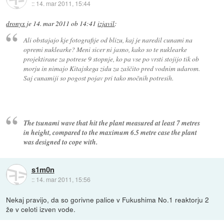
::
14. mar 2011, 15:44
dronyx
je
14. mar 2011 ob 14:41
izjavil
:
Ali obstajajo kje fotografije od blizu, kaj je naredil cunami na
opremi nuklearke? Meni sicer ni jasno, kako so te nuklearke
projektirane za potrese 9 stopnje, ko pa vse po vrsti stojijo tik ob
morju in nimajo Kitajskega zidu za zaščito pred vodnim udarom.
Saj cunamiji so pogost pojav pri tako močnih potresih.
The tsunami wave that hit the plant measured at least 7 metres
in height, compared to the maximum 6.5 metre case the plant
was designed to cope with.
s1m0n
::
14. mar 2011, 15:56
Nekaj pravijo, da so gorivne palice v Fukushima No.1 reaktorju 2
že v celoti izven vode.