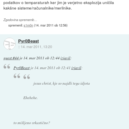
podatkov o temparaturah ker jim je verjetno eksplozija uničila
kakšne sisteme/računalnike/merilnike.
Zgodovina sprememb…
spremenil:
s1m0n
(
14. mar 2011 ob 12:56
)
Pyr0Beast
::
14. mar 2011, 13:20
guest #44
je
14. mar 2011 ob 12:44
izjavil
:
Pyr0Beast
je
14. mar 2011 ob 12:41
izjavil
:
jesus christ, kje so najdli tega idjota
Ehehehe.
to mišljeno srkastično?