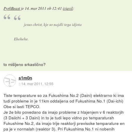
Pyr0Beast
je
14. mar 2011 ob 12:41
izjavil
:
jesus christ, kje so najdli tega idjota
Ehehehe.
to mišljeno srkastično?
s1m0n
::
14. mar 2011, 12:55
Tiste temparature so za Fukushima No.2 (Daini) elektrarno ki ima
tudi probleme in je 11km oddaljena od Fukushima No.1 (Dai-ichi)
Obe si lasti TEPCO.
Je že bilo povedano da imajo probleme z hlajenjem v 6 reaktorjih
(3 Daiichi + 3 Daini) in to je tudi lepo vidno po temparaturah
Fukushime No.2, da imajo trije reaktorji previsoke temparature en
pa je v normalah (reaktor 3). Pri Fukushima No.1 ni nobenih