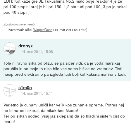
EDIT: Kot kaže gre JE Fukushima No.2 malo bolje reaktor 4 je že
pri 100 stopinj prej je bil pri 150! 1,2 sta tudi pod 100, 3 pa je nekaj
pod 40 stopinj.
Zgodovina sprememb…
zavarovalo slike:
WarpedGone
(
14. mar 2011 ob 17:13
)
dronyx
::
14. mar 2011, 15:08
Tole ni ravno slika od blizu, se pa sicer vidi, da je voda marsikaj
porušila in po moje to niso bile vse samo hišice od vratarjev. Tisti
nasip pred elektrarno pa izgleda tudi bolj kot kakšna marina v Izoli.
s1m0n
::
14. mar 2011, 15:11
Verjetno je cunami uničil kar velik kos zunanje opreme. Potres naj
ne bi naredil skoraj, da nikakršne škode!
Ter po slikah sodeč (vsaj jaz sklepam) da so hladilni sistem čist ob
morju!