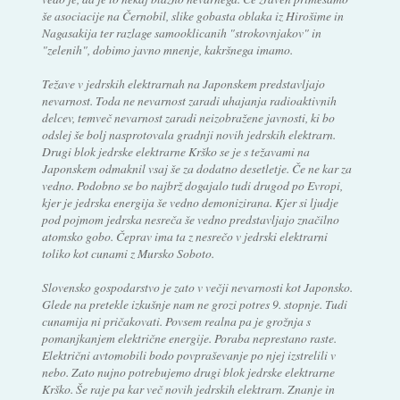
še asociacije na Černobil, slike gobasta oblaka iz Hirošime in
Nagasakija ter razlage samooklicanih "strokovnjakov" in
"zelenih", dobimo javno mnenje, kakršnega imamo.
Težave v jedrskih elektrarnah na Japonskem predstavljajo
nevarnost. Toda ne nevarnost zaradi uhajanja radioaktivnih
delcev, temveč nevarnost zaradi neizobražene javnosti, ki bo
odslej še bolj nasprotovala gradnji novih jedrskih elektrarn.
Drugi blok jedrske elektrarne Krško se je s težavami na
Japonskem odmaknil vsaj še za dodatno desetletje. Če ne kar za
vedno. Podobno se bo najbrž dogajalo tudi drugod po Evropi,
kjer je jedrska energija še vedno demonizirana. Kjer si ljudje
pod pojmom jedrska nesreča še vedno predstavljajo značilno
atomsko gobo. Čeprav ima ta z nesrečo v jedrski elektrarni
toliko kot cunami z Mursko Soboto.
Slovensko gospodarstvo je zato v večji nevarnosti kot Japonsko.
Glede na pretekle izkušnje nam ne grozi potres 9. stopnje. Tudi
cunamija ni pričakovati. Povsem realna pa je grožnja s
pomanjkanjem električne energije. Poraba neprestano raste.
Električni avtomobili bodo povpraševanje po njej izstrelili v
nebo. Zato nujno potrebujemo drugi blok jedrske elektrarne
Krško. Še raje pa kar več novih jedrskih elektrarn. Znanje in