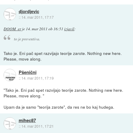
djordjevic
::
14. mar 2011, 17:17
DOOM_er
je
14. mar 2011 ob 16:51
izjavil
:
to je preventiva.
Tako je. Eni pač spet razvijajo teorije zarote. Nothing new here.
Please, move along.
Pšenični
::
14. mar 2011, 17:19
"Tako je. Eni pač spet razvijajo teorije zarote. Nothing new here.
Please, move along. "
Upam da je samo "teorija zarote", da res ne bo kaj hudega.
mihec87
::
14. mar 2011, 17:21