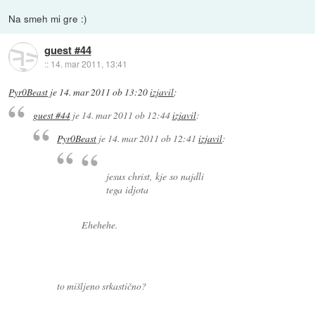
Na smeh mi gre :)
guest #44
::
14. mar 2011, 13:41
Pyr0Beast
je
14. mar 2011 ob 13:20
izjavil
:
guest #44
je
14. mar 2011 ob 12:44
izjavil
:
Pyr0Beast
je
14. mar 2011 ob 12:41
izjavil
:
jesus christ, kje so najdli
tega idjota
Ehehehe.
to mišljeno srkastično?