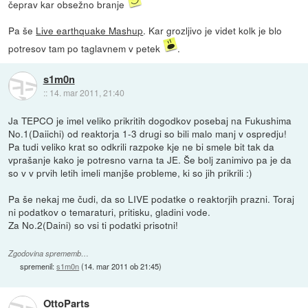
čeprav kar obsežno branje
Pa še
Live earthquake Mashup
. Kar grozljivo je videt kolk je blo
potresov tam po taglavnem v petek
.
s1m0n
::
14. mar 2011, 21:40
Ja TEPCO je imel veliko prikritih dogodkov posebaj na Fukushima
No.1(Daiichi) od reaktorja 1-3 drugi so bili malo manj v ospredju!
Pa tudi veliko krat so odkrili razpoke kje ne bi smele bit tak da
vprašanje kako je potresno varna ta JE. Še bolj zanimivo pa je da
so v v prvih letih imeli manjše probleme, ki so jih prikrili :)
Pa še nekaj me čudi, da so LIVE podatke o reaktorjih prazni. Toraj
ni podatkov o temaraturi, pritisku, gladini vode.
Za No.2(Daini) so vsi ti podatki prisotni!
Zgodovina sprememb…
spremenil:
s1m0n
(
14. mar 2011 ob 21:45
)
OttoParts