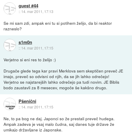
guest #44
::
14. mar 2011, 17:13
Se mi sam zdi, ampak eni tu si potihem želijo, da bi reaktor
razneslo?
s1m0n
::
14. mar 2011, 17:15
Verjetno si eni res to želijo :)
Drugače glede tega kar pravi Merklova sem skeptičen preveč JE
imajo, preveč so odvisni od njih, da se jih lahko odrečejo!
Verjetno se najstarejših lahko odrečejo pa tudi novim. JE Biblis
bodo zaustavli za 8 mesecev, mogoče še kakšno drugo.
Pšenični
::
14. mar 2011, 17:15
Ne, to pa bog ne daj. Japonci so že prestali preveč hudega.
Ampak zadeva je vsaj malo čudna, saj danes tuje države že
umikajo državljane iz Japonske.