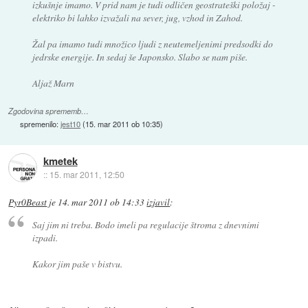
izkušnje imamo. V prid nam je tudi odličen geostrateški položaj -
elektriko bi lahko izvažali na sever, jug, vzhod in Zahod.
Žal pa imamo tudi množico ljudi z neutemeljenimi predsodki do
jedrske energije. In sedaj še Japonsko. Slabo se nam piše.
Aljaž Marn
Zgodovina sprememb…
spremenilo:
jest10
(
15. mar 2011 ob 10:35
)
kmetek
::
15. mar 2011, 12:50
Pyr0Beast
je
14. mar 2011 ob 14:33
izjavil
:
Saj jim ni treba. Bodo imeli pa regulacije štroma z dnevnimi
izpadi.
Kakor jim paše v bistvu.