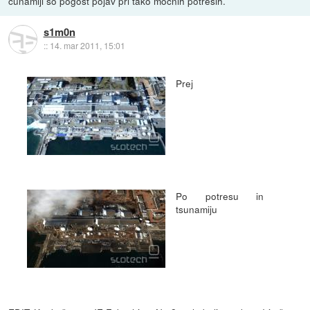
cunamiji so pogost pojav pri tako močnih potresih.
s1m0n
::
14. mar 2011, 15:01
Prej
Po potresu in
tsunamiju