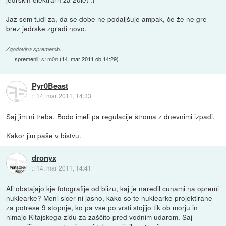
Jaz sem tudi za, da se dobe ne podaljšuje ampak, če že ne gre
brez jedrske zgradi novo.
Zgodovina sprememb…
spremenil:
s1m0n
(
14. mar 2011 ob 14:29
)
Pyr0Beast
::
14. mar 2011, 14:33
Saj jim ni treba. Bodo imeli pa regulacije štroma z dnevnimi izpadi.
Kakor jim paše v bistvu.
dronyx
::
14. mar 2011, 14:41
Ali obstajajo kje fotografije od blizu, kaj je naredil cunami na opremi
nuklearke? Meni sicer ni jasno, kako so te nuklearke projektirane
za potrese 9 stopnje, ko pa vse po vrsti stojijo tik ob morju in
nimajo Kitajskega zidu za zaščito pred vodnim udarom. Saj