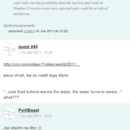
can't rule out the possibility that the nuclear fuel rods in
Number 2 reactor were now exposed and could be at risk of
meltdown.
Zgodovina sprememb…
spremenil:
s1m0n
(
14. mar 2011 ob 12:32
)
guest #44
::
14. mar 2011, 12:33
http://cnn.com/video/?/video/world/2011...
jesus christ, kje so najdli tega idjota
"...coal fired turbine warms the water, the water turns to steam..."
what???
Pyr0Beast
::
14. mar 2011, 12:37
Jaz stavim na 4ko :))