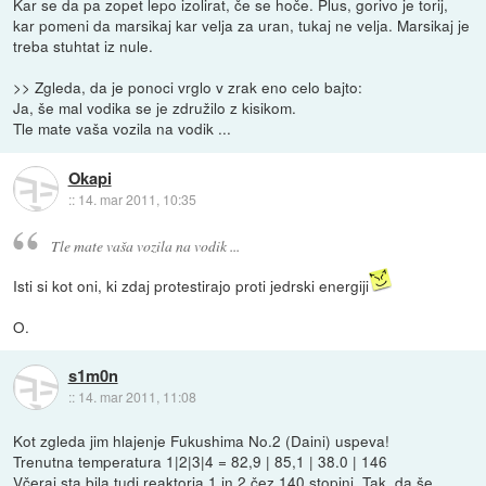
Kar se da pa zopet lepo izolirat, če se hoče. Plus, gorivo je torij,
kar pomeni da marsikaj kar velja za uran, tukaj ne velja. Marsikaj je
treba stuhtat iz nule.
>> Zgleda, da je ponoci vrglo v zrak eno celo bajto:
Ja, še mal vodika se je združilo z kisikom.
Tle mate vaša vozila na vodik ...
Okapi
::
14. mar 2011, 10:35
Tle mate vaša vozila na vodik ...
Isti si kot oni, ki zdaj protestirajo proti jedrski energiji
O.
s1m0n
::
14. mar 2011, 11:08
Kot zgleda jim hlajenje Fukushima No.2 (Daini) uspeva!
Trenutna temperatura 1|2|3|4 = 82,9 | 85,1 | 38.0 | 146
Včeraj sta bila tudi reaktorja 1 in 2 čez 140 stopinj. Tak, da še