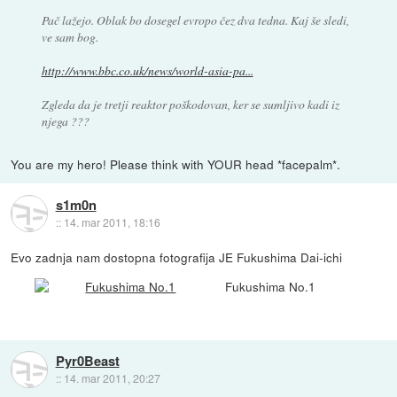
Pač lažejo. Oblak bo dosegel evropo čez dva tedna. Kaj še sledi,
ve sam bog.
http://www.bbc.co.uk/news/world-asia-pa...
Zgleda da je tretji reaktor poškodovan, ker se sumljivo kadi iz
njega ???
You are my hero! Please think with YOUR head *facepalm*.
s1m0n
::
14. mar 2011, 18:16
Evo zadnja nam dostopna fotografija JE Fukushima Dai-ichi
Fukushima No.1
Pyr0Beast
::
14. mar 2011, 20:27