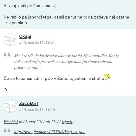
Bi vsaj vedli pri čem smo...:)
Ne rabijo pa japonci tega, ostali pa tut ne tk da zadeva naj ostane
kr lepo skup..
Okapi
::
14. mar 2011, 18:04
Meni se zdi, da bo drugi reaktor razneslo. Ne le zgradbo. Ker je
tlak v reaktorju previsok, ne morejo dodajat slane vode-tko
pišejo v žurnalu.
Če se telbancu zdi in piše v Žurnalu, potem ni strahu
O.
ZaLoMaT
::
14. mar 2011, 18:15
Pšenični
je
14. mar 2011 ob 17:11
izjavil
:
http://www.finance.si/305706/Vsaj-en-ja...