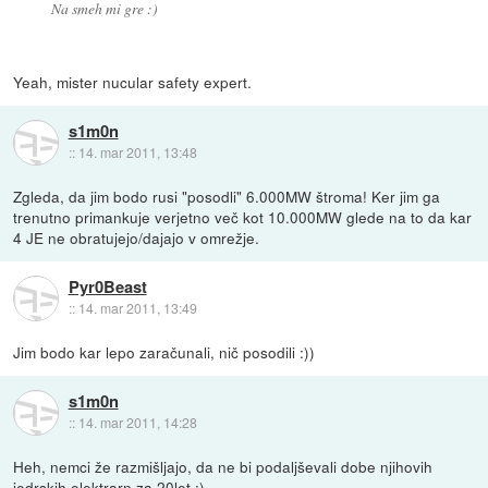
Na smeh mi gre :)
Yeah, mister nucular safety expert.
s1m0n
::
14. mar 2011, 13:48
Zgleda, da jim bodo rusi "posodli" 6.000MW štroma! Ker jim ga
trenutno primankuje verjetno več kot 10.000MW glede na to da kar
4 JE ne obratujejo/dajajo v omrežje.
Pyr0Beast
::
14. mar 2011, 13:49
Jim bodo kar lepo zaračunali, nič posodili :))
s1m0n
::
14. mar 2011, 14:28
Heh, nemci že razmišljajo, da ne bi podaljševali dobe njihovih
jedrskih elektrarn za 20let :)