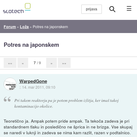
☰
Forum
»
Loža
»
Potres na japonskem
Potres na japonskem
7
/ 9
««
«
»
»»
WarpedGone
::
14. mar 2011, 09:10
Pri takem reaktorju pa je potem problem izlitja, ker imaš takoj
kontaminacijo okolice.
Teoretično ja. Ampak potem pride ampak. Ta tekoča zadeva je pri
standardnem tlaku in posledično ne šprica in ne brizga. Vse skupaj
se naredi v luknji in zadeva se nima kam razlit, razen v podtalnico.