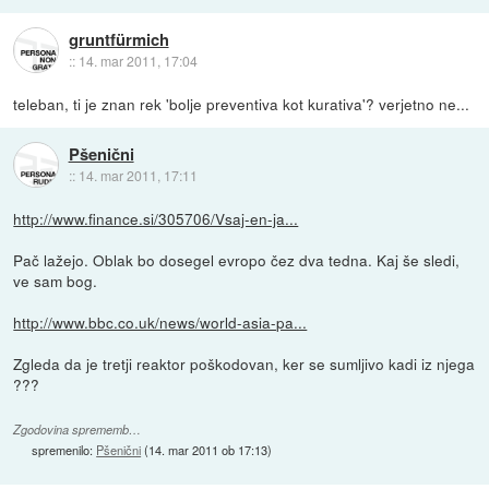
gruntfürmich
::
14. mar 2011, 17:04
teleban, ti je znan rek 'bolje preventiva kot kurativa'? verjetno ne...
Pšenični
::
14. mar 2011, 17:11
http://www.finance.si/305706/Vsaj-en-ja...
Pač lažejo. Oblak bo dosegel evropo čez dva tedna. Kaj še sledi,
ve sam bog.
http://www.bbc.co.uk/news/world-asia-pa...
Zgleda da je tretji reaktor poškodovan, ker se sumljivo kadi iz njega
???
Zgodovina sprememb…
spremenilo:
Pšenični
(
14. mar 2011 ob 17:13
)