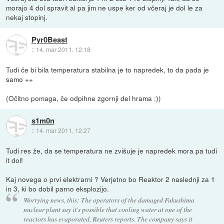
morajo 4 dol spravit al pa jim ne uspe ker od včeraj je dol le za
nekaj stopinj.
Pyr0Beast
::
14. mar 2011, 12:18
Tudi če bi bila temperatura stabilna je to napredek, to da pada je
samo ++
(Očitno pomaga, če odpihne zgornji del hrama :))
s1m0n
::
14. mar 2011, 12:27
Tudi res že, da se temperatura ne zvišuje je napredek mora pa tudi
it dol!
Kaj novega o prvi elektrarni ? Verjetno bo Reaktor 2 naslednji za 1
in 3, ki bo dobil parno eksplozijo.
Worrying news, this: The operators of the damaged Fukushima
nuclear plant say it's possible that cooling water at one of the
reactors has evaporated, Reuters reports. The company says it