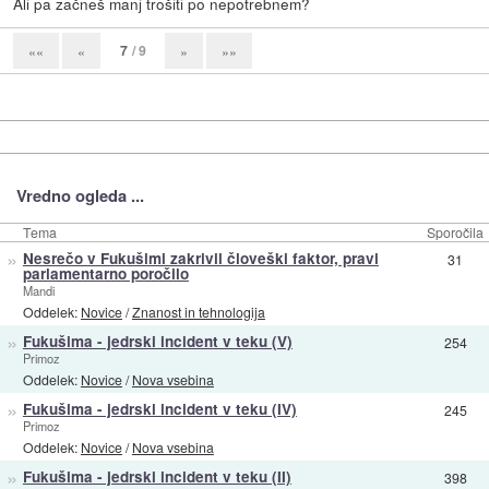
Ali pa začneš manj trošiti po nepotrebnem?
7
/ 9
««
«
»
»»
Vredno ogleda ...
Tema
Sporočila
»
Nesrečo v Fukušimi zakrivil človeški faktor, pravi
31
parlamentarno poročilo
Mandi
Oddelek:
Novice
/
Znanost in tehnologija
»
Fukušima - jedrski incident v teku (V)
254
Primoz
Oddelek:
Novice
/
Nova vsebina
»
Fukušima - jedrski incident v teku (IV)
245
Primoz
Oddelek:
Novice
/
Nova vsebina
»
Fukušima - jedrski incident v teku (II)
398