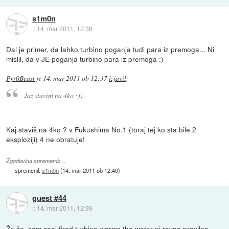
s1m0n
::
14. mar 2011, 12:38
Dal je primer, da lahko turbino poganja tudi para iz premoga... Ni
mislil, da v JE poganja turbino para iz premoga :)
Pyr0Beast
je
14. mar 2011 ob 12:37
izjavil
:
Jaz stavim na 4ko :))
Kaj staviš na 4ko ? v Fukushima No.1 (toraj tej ko sta bile 2
eksploziji) 4 ne obratuje!
Zgodovina sprememb…
spremenil:
s1m0n
(
14. mar 2011 ob 12:40
)
guest #44
::
14. mar 2011, 12:39
Že že, sam coal fired turbine warms the water ni ravno pravilno.