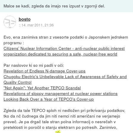
Malce se kadi, zgleda da imajo res izpust v zgornji del.
bosto
::
14. mar 2011, 21:36
Evo, ena zanimiva stran z vsesorte podatki o Japonskem jedrskem
programu :
Citizens' Nuclear Information Center - anti-nuclear public interest
organization dedicated to securing a safe, nuclear-free world
Par naslovov ki so mi padli v oči:
Revelation of Endless N-damage Cover-ups
Chugoku Electric's Unbelievable Lack of Awareness of Safety and
Quality Control
"Not Again": Yet Another TEPCO Scandal
Revelations of sloppy management at nuclear power stations
Looking Back Over a Year of TEPCO's Cover-up
Zgleda da tale TEPCO sploh ni nedložen pri prikrivanju podatkov,
tko da nč čudnega da jim niti nemci niti američani ne verjamejo
preveč. Je pa drgač tale stran polna informacij o nesrečah v
preteklosti in poročil o stanju elektrarn po potresih. Zanimivo,