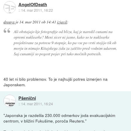
AngelOfDeath
::
14. mar 2011, 16:22
dronyx
je
14. mar 2011 ob 14:41
izjavil
:
Ali obstajajo kje fotografije od blizu, kaj je naredil cunami na
opremi nuklearke? Meni sicer ni jasno, kako so te nuklearke
projektirane za potrese 9 stopnje, ko pa vse po vrsti stojijo tik ob
morju in nimajo Kitajskega zidu za zaščito pred vodnim udarom.
Saj cunamiji so pogost pojav pri tako močnih potresih.
40 let ni bilo problemov. To je najhujši potres izmerjen na
Japonskem.
Pšenični
::
14. mar 2011, 16:24
"Japonska je razdelila 230.000 odmerkov joda evakuacijskim
centrom, v bližini Fukušime, poroča Reuters."