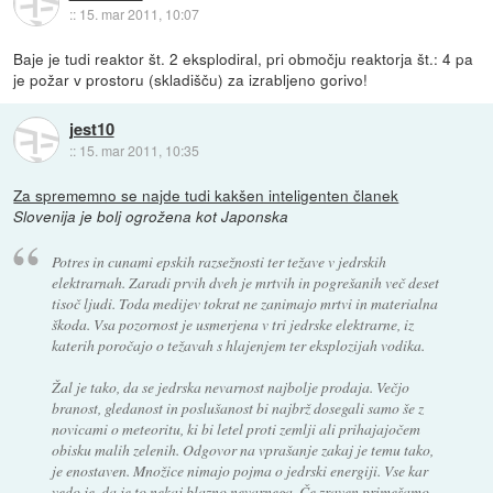
::
15. mar 2011, 10:07
Baje je tudi reaktor št. 2 eksplodiral, pri območju reaktorja št.: 4 pa
je požar v prostoru (skladišču) za izrabljeno gorivo!
jest10
::
15. mar 2011, 10:35
Za sprememno se najde tudi kakšen inteligenten članek
Slovenija je bolj ogrožena kot Japonska
Potres in cunami epskih razsežnosti ter težave v jedrskih
elektrarnah. Zaradi prvih dveh je mrtvih in pogrešanih več deset
tisoč ljudi. Toda medijev tokrat ne zanimajo mrtvi in materialna
škoda. Vsa pozornost je usmerjena v tri jedrske elektrarne, iz
katerih poročajo o težavah s hlajenjem ter eksplozijah vodika.
Žal je tako, da se jedrska nevarnost najbolje prodaja. Večjo
branost, gledanost in poslušanost bi najbrž dosegali samo še z
novicami o meteoritu, ki bi letel proti zemlji ali prihajajočem
obisku malih zelenih. Odgovor na vprašanje zakaj je temu tako,
je enostaven. Množice nimajo pojma o jedrski energiji. Vse kar
vedo je, da je to nekaj blazno nevarnega. Če zraven primešamo