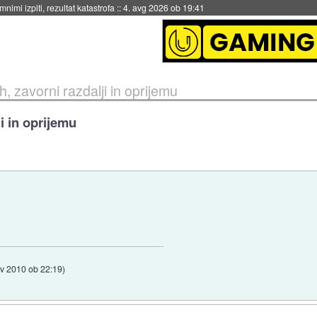
eto za večkratno uporabo
::
4. avg 2026 ob 19:41
 zavorni razdalji in oprijemu
i in oprijemu
ov 2010 ob 22:19
)