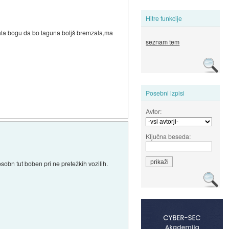
Hitre funkcije
vala bogu da bo laguna boljš bremzala,ma
seznam tem
Posebni izpisi
Avtor:
Ključna beseda:
sobn tut boben pri ne pretežkih vozilih.