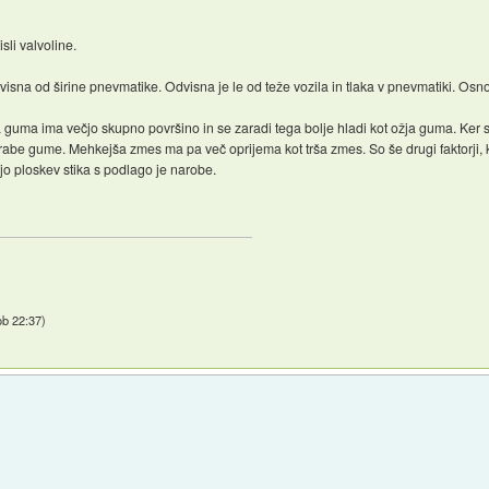
sli valvoline.
isna od širine pnevmatike. Odvisna je le od teže vozila in tlaka v pnevmatiki. Osno
ra guma ima večjo skupno površino in se zaradi tega bolje hladi kot ožja guma. Ker
e gume. Mehkejša zmes ma pa več oprijema kot trša zmes. So še drugi faktorji, ki i
o ploskev stika s podlago je narobe.
ob 22:37
)