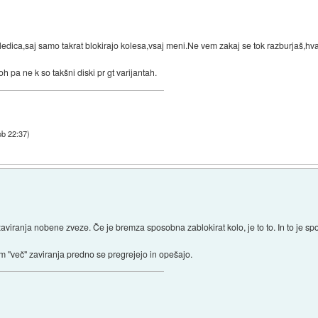
ledica,saj samo takrat blokirajo kolesa,vsaj meni.Ne vem zakaj se tok razburjaš,h
 pa ne k so takšni diski pr gt varijantah.
ob 22:37
)
viranja nobene zveze. Če je bremza sposobna zablokirat kolo, je to to. In to je spo
em "več" zaviranja predno se pregrejejo in opešajo.