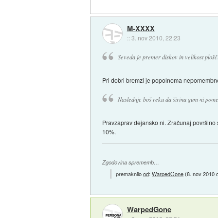
M-XXXX
::
3. nov 2010, 22:23
Seveda je premer diskov in velikost ploš
Pri dobri bremzi je popolnoma nepomembno
Naslednje boš reku da širina gum ni pom
Pravzaprav dejansko ni. Zračunaj površino
10%.
Zgodovina sprememb…
premaknilo
od
:
WarpedGone
(
8. nov 2010 
WarpedGone