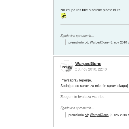
No zdj pa res tule biserčke pišete ni kaj
Zgodovina sprememb…
premaknilo
od
:
WarpedGone
(
8. nov 2010 
WarpedGone
::
3. nov 2010, 22:40
Pravzaprav lepenje.
Sedaj pa se spravi za mizo in spravi skupaj 
Zbogom in hvala za vse ribe
Zgodovina sprememb…
premaknilo
od
:
WarpedGone
(
8. nov 2010 