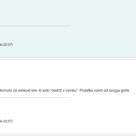
ob 22:37
)
formulo za velikost sile, ki avto "obdrži v ovinku". Podatke vzem od svojga golfa.
ob 22:37
)