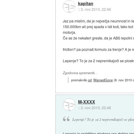
kapitan
::
3. nov 2010, 22:46
Jaz pa mislim, da je največja neumnost in l
150.000km ali prej spada v isti koš, tako ko
motorja.
Če se že nekateri greste, da je ABS lepotni 
friction? pa poznaš formulo za trenje? A je 
Lepenje? To je za 2 nepremikajoči se ploskvi,
Zgodovina sprememb…
premaknilo
od
:
WarpedGone
(
8. nov 2010 
M-XXXX
::
3. nov 2010, 22:48
Lepenje? To je za 2 nepremikajoči se ploskv
Lepenje je praktično gledano vse dokler za