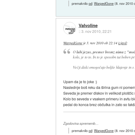
premaknilo
od
:
WarpedGone
(
8. nov 2010 
Valvoline
::
3. nov 2010, 22:21
WarpedGone
je
3. nov 2010 ob 22:14
izjavil
:
O
lubi jezus, premer bremz nima z "moč
kolo, je to to. In to je sposobn tut boben pr
Večji diski omogočajo boljše hlajenje in s
Upam da je to joke :)
Naslednje boš reku da širina gum ni pomem
Seveda je premer diskov in velikost plošči
Kolo bo seveda v vsakem primeru in avtu bl
pedal do konca brez občutka in zato so takšn
Zgodovina sprememb…
premaknilo
od
:
WarpedGone
(
8. nov 2010 