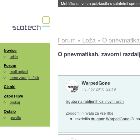
Evropska vesoljska agencija razvija svojo rak
Forum
»
Loža
»
O pnevmatikah,
Novice
O pnevmatikah, zavorni razdalj
arhiv
Forum
mali oglasi
teme zadnjih 24h
WarpedGone
Članki
::
8. nov 2010, 22:19
Zaposlitve
Izguba na rabljenih oz. novih avtih
brskaj
Ostalo
Zbogom in hvala za vse ribe
pravila
razdelilo
drugam
:
WarpedGone
(
8. n