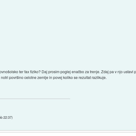
nošolsko ter fax fiziko? Daj prosim poglej enačbo za trenje. Zdaj pa v njo ustavi 
otri površino celotne zemlje in povej koliko se rezultat razlikuje.
ob 22:37
)