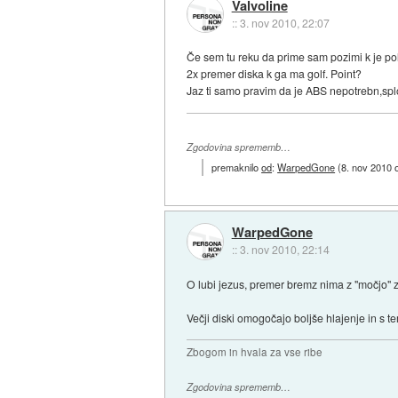
Valvoline
::
3. nov 2010, 22:07
Če sem tu reku da prime sam pozimi k je po
2x premer diska k ga ma golf. Point?
Jaz ti samo pravim da je ABS nepotrebn,sploh
Zgodovina sprememb…
premaknilo
od
:
WarpedGone
(
8. nov 2010 
WarpedGone
::
3. nov 2010, 22:14
O lubi jezus, premer bremz nima z "močjo" za
Večji diski omogočajo boljše hlajenje in s t
Zbogom in hvala za vse ribe
Zgodovina sprememb…