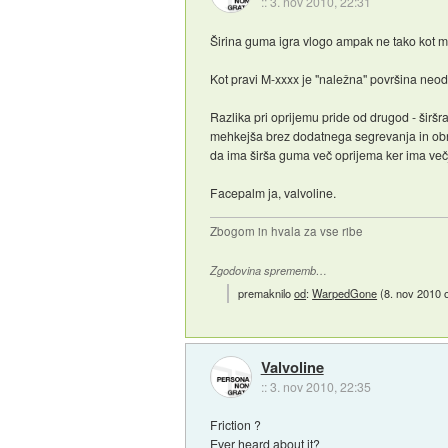
::
3. nov 2010, 22:31
Širina guma igra vlogo ampak ne tako kot mi
Kot pravi M-xxxx je "naležna" površina neodv
Razlika pri oprijemu pride od drugod - širš
mehkejša brez dodatnega segrevanja in obrab
da ima širša guma več oprijema ker ima večj
Facepalm ja, valvoline.
Zbogom in hvala za vse ribe
Zgodovina sprememb…
premaknilo
od
:
WarpedGone
(
8. nov 2010 
Valvoline
::
3. nov 2010, 22:35
Friction ?
Ever heard about it?