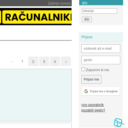
Išči:
Zadnje novice
Prijava
«
1
2
3
4
»
Zapomni si me
nov uporabnik
pozabili geslo?