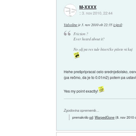
M-XXXX
::
3. nov 2010, 22:44
Valvoline
je
3. nov 2010 ob 22:35
izjavil
:
Friction ?
Ever heard about it?
No zdj pa res tule biserčke pišete ni kaj
Hehe prešpripracal celo srednješolsko, osnov
(pa rečmo, da je to 0.01m2) potem pa ustavi n
Yes my point exactly!
Zgodovina sprememb…
premaknilo
od
:
WarpedGone
(
8. nov 2010 