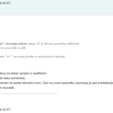
ob 22:37
)
jo" zaviranja nobene zveze
. Če je bremza sposobna zablokirat
i ne pretežkih vozilih.
 tem "več" zaviranja predno se pregrejejo in opešajo.
bna za dober oprijem z cestiščem.
c še kako pomemba.
okiralo če pedal stisneš k norc. Tam na unem posnetku zaviranja je pač predstavlj
i rezultati.
ob 22:37
)