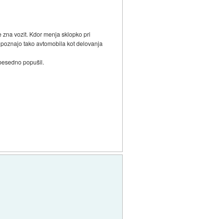
 zna vozit. Kdor menja sklopko pri
ne poznajo tako avtomobila kot delovanja
dobesedno popušil.