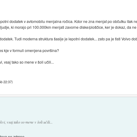
epotni dodatek v avtomobilu menjalna ročica. Kdor ne zna menjat po občutku itak ne
t ljudje, ki morajo pri 100.000km menjati zavorne diske/ploščice, ker je dokaz, da 
dodatek. Tudi moderna struktura šasije je lepotni dodatek... zato pa je tisti Volvo 
res kje v formuli omenjena površina?
 vsaj tako so mene v šoli učili...
ob 22:37
)
i, vsaj tako so mene v šoli učili...
deva ne zdrsne...