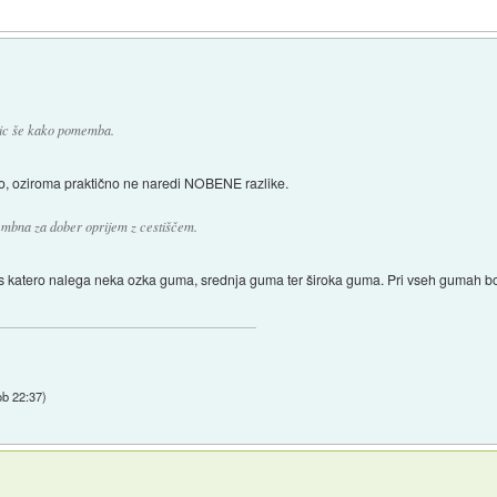
čic še kako pomemba.
, oziroma praktično ne naredi NOBENE razlike.
embna za dober oprijem z cestiščem.
 s katero nalega neka ozka guma, srednja guma ter široka guma. Pri vseh gumah bo
ob 22:37
)