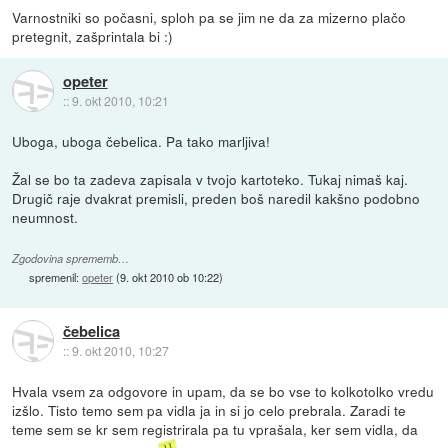
Varnostniki so počasni, sploh pa se jim ne da za mizerno plačo
pretegnit, zašprintala bi :)
opeter
::
9. okt 2010, 10:21
Uboga, uboga čebelica. Pa tako marljiva!
Žal se bo ta zadeva zapisala v tvojo kartoteko. Tukaj nimaš kaj.
Drugič raje dvakrat premisli, preden boš naredil kakšno podobno
neumnost.
Zgodovina sprememb…
spremenil:
opeter
(
9. okt 2010 ob 10:22
)
čebelica
::
9. okt 2010, 10:27
Hvala vsem za odgovore in upam, da se bo vse to kolkotolko vredu
izšlo. Tisto temo sem pa vidla ja in si jo celo prebrala. Zaradi te
teme sem se kr sem registrirala pa tu vprašala, ker sem vidla, da