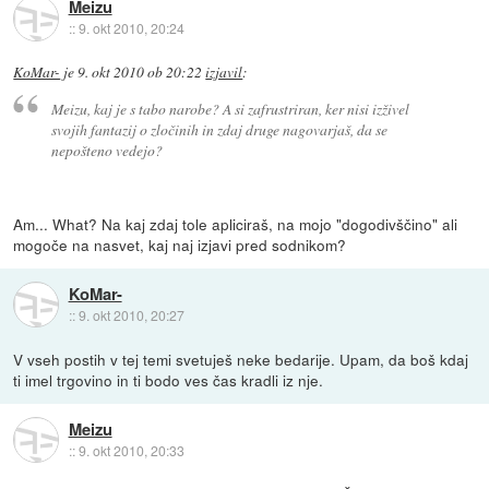
Meizu
::
9. okt 2010, 20:24
KoMar-
je
9. okt 2010 ob 20:22
izjavil
:
Meizu, kaj je s tabo narobe? A si zafrustriran, ker nisi izživel
svojih fantazij o zločinih in zdaj druge nagovarjaš, da se
nepošteno vedejo?
Am... What? Na kaj zdaj tole apliciraš, na mojo "dogodivščino" ali
mogoče na nasvet, kaj naj izjavi pred sodnikom?
KoMar-
::
9. okt 2010, 20:27
V vseh postih v tej temi svetuješ neke bedarije. Upam, da boš kdaj
ti imel trgovino in ti bodo ves čas kradli iz nje.
Meizu
::
9. okt 2010, 20:33