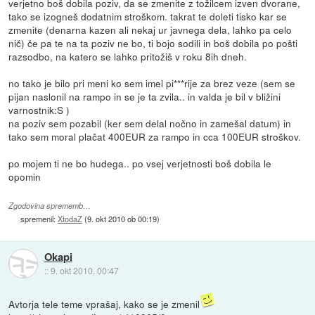
verjetno boš dobila poziv, da se zmenite z tožilcem izven dvorane,
tako se izogneš dodatnim stroškom. takrat te doleti tisko kar se
zmenite (denarna kazen ali nekaj ur javnega dela, lahko pa celo
nič) če pa te na ta poziv ne bo, ti bojo sodili in boš dobila po pošti
razsodbo, na katero se lahko pritožiš v roku 8ih dneh.
no tako je bilo pri meni ko sem imel pi***rije za brez veze (sem se
pijan naslonil na rampo in se je ta zvila.. in valda je bil v bližini
varnostnik:S )
na poziv sem pozabil (ker sem delal nočno in zamešal datum) in
tako sem moral plačat 400EUR za rampo in cca 100EUR stroškov.
po mojem ti ne bo hudega.. po vsej verjetnosti boš dobila le
opomin
Zgodovina sprememb…
spremenil:
XtodaZ
(
9. okt 2010 ob 00:19
)
Okapi
::
9. okt 2010, 00:47
Avtorja tele teme vprašaj, kako se je zmenil