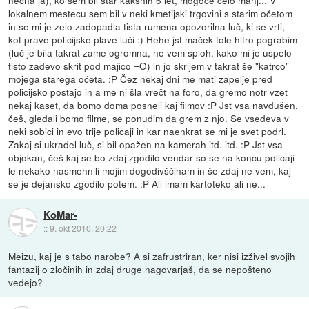
hecna ja), ko sem bil star kakšnih 6 let, mogoče celo manj... V
lokalnem mestecu sem bil v neki kmetijski trgovini s starim očetom
in se mi je zelo zadopadla tista rumena opozorilna luč, ki se vrti,
kot prave policijske plave luči :) Hehe jst maček tole hitro pograbim
(luč je bila takrat zame ogromna, ne vem sploh, kako mi je uspelo
tisto zadevo skrit pod majico =O) in jo skrijem v takrat še "katrco"
mojega starega očeta. :P Čez nekaj dni me mati zapelje pred
policijsko postajo in a me ni šla vrečt na foro, da gremo notr vzet
nekaj kaset, da bomo doma posneli kaj filmov :P Jst vsa navdušen,
češ, gledali bomo filme, se ponudim da grem z njo. Se vsedeva v
neki sobici in evo trije policaji in kar naenkrat se mi je svet podrl.
Zakaj si ukradel luč, si bil opažen na kamerah itd. itd. :P Jst vsa
objokan, češ kaj se bo zdaj zgodilo vendar so se na koncu policaji
le nekako nasmehnili mojim dogodivščinam in še zdaj ne vem, kaj
se je dejansko zgodilo potem. :P Ali imam kartoteko ali ne...
KoMar-
::
9. okt 2010, 20:22
Meizu, kaj je s tabo narobe? A si zafrustriran, ker nisi izživel svojih
fantazij o zločinih in zdaj druge nagovarjaš, da se nepošteno
vedejo?