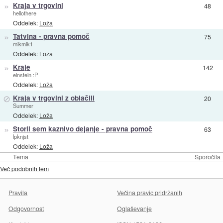
»
Kraja v trgovini
48
hellothere
Oddelek:
Loža
»
Tatvina - pravna pomoč
75
mikmik1
Oddelek:
Loža
»
Kraje
142
einstein :P
Oddelek:
Loža
⊘
Kraja v trgovini z oblačili
20
Summer
Oddelek:
Loža
»
Storil sem kaznivo dejanje - pravna pomoč
63
lpknjst
Oddelek:
Loža
Tema
Sporočila
Več podobnih tem
Pravila
Večina pravic pridržanih
Odgovornost
Oglaševanje