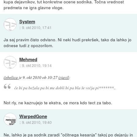
kupa dejavnikov, tut konkretne ocene sodnika. Točna vrednost
predmeta ne igra glavne vloge.
System
::
9. okt 2010, 17:41
Ja saj pravim čisto odvisno. Ni neki hudi prekršek, tako da lahko jo
odnese tudi z opozorilom.
Mehmed
::
9. okt 2010, 19:14
čebelica
je
9. okt 2010 ob 10:27
izjavil
:
če bi pa bežala pa bi me dobli bi pa bla še večja pi*******..
Not rly, ne kaznujejo te ekstra, ce mora kdo tect za tabo.
WarpedGone
::
9. okt 2010, 19:40
Ne, lahko je pa sodnik zaradi "očitnega kesanja" takoj po dejanju in