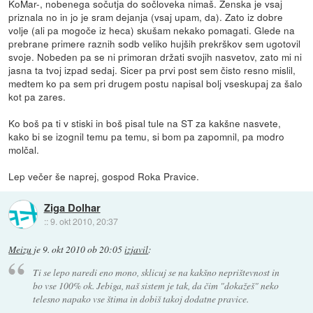
KoMar-, nobenega sočutja do sočloveka nimaš. Ženska je vsaj
priznala no in jo je sram dejanja (vsaj upam, da). Zato iz dobre
volje (ali pa mogoče iz heca) skušam nekako pomagati. Glede na
prebrane primere raznih sodb veliko hujših prekrškov sem ugotovil
svoje. Nobeden pa se ni primoran držati svojih nasvetov, zato mi ni
jasna ta tvoj izpad sedaj. Sicer pa prvi post sem čisto resno mislil,
medtem ko pa sem pri drugem postu napisal bolj vseskupaj za šalo
kot pa zares.
Ko boš pa ti v stiski in boš pisal tule na ST za kakšne nasvete,
kako bi se izognil temu pa temu, si bom pa zapomnil, pa modro
molčal.
Lep večer še naprej, gospod Roka Pravice.
Ziga Dolhar
::
9. okt 2010, 20:37
Meizu
je
9. okt 2010 ob 20:05
izjavil
:
Ti se lepo naredi eno mono, sklicuj se na kakšno neprištevnost in
bo vse 100% ok. Jebiga, naš sistem je tak, da čim "dokažeš" neko
telesno napako vse štima in dobiš takoj dodatne pravice.