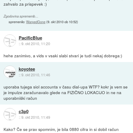
zahvalo za prispevek :)
Zgodovina sprememb…
spremenilo:
WarpedGone
(
9. okt 2010 ob 10:52
)
PacificBlue
::
9. okt 2010, 11:20
hehe zanimivo, a vids v vsaki slabi stvari je tudi nekaj dobrega:)
koyotee
::
9. okt 2010, 11:46
uporaba tujega siol accounta v času dial-upa WTF? kokr js vem se
je impulze zaračunavalo glede na FIZIČNO LOKACIJO in ne na
uporabniški račun
c3p0
::
9. okt 2010, 11:49
Kako? Če se prav spomnim, je bila 0880 cifra in si dobil račun