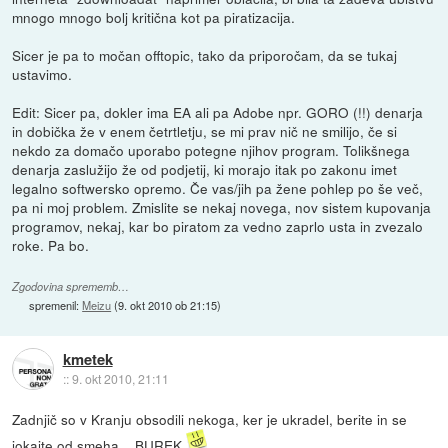
mnogo mnogo bolj kritična kot pa piratizacija.
Sicer je pa to močan offtopic, tako da priporočam, da se tukaj
ustavimo.
Edit: Sicer pa, dokler ima EA ali pa Adobe npr. GORO (!!) denarja
in dobička že v enem četrtletju, se mi prav nič ne smilijo, če si
nekdo za domačo uporabo potegne njihov program. Tolikšnega
denarja zaslužijo že od podjetij, ki morajo itak po zakonu imet
legalno softwersko opremo. Če vas/jih pa žene pohlep po še več,
pa ni moj problem. Zmislite se nekaj novega, nov sistem kupovanja
programov, nekaj, kar bo piratom za vedno zaprlo usta in zvezalo
roke. Pa bo.
Zgodovina sprememb…
spremenil:
Meizu
(
9. okt 2010 ob 21:15
)
kmetek
::
9. okt 2010, 21:11
Zadnjič so v Kranju obsodili nekoga, ker je ukradel, berite in se
jokajte od smeha....BUREK