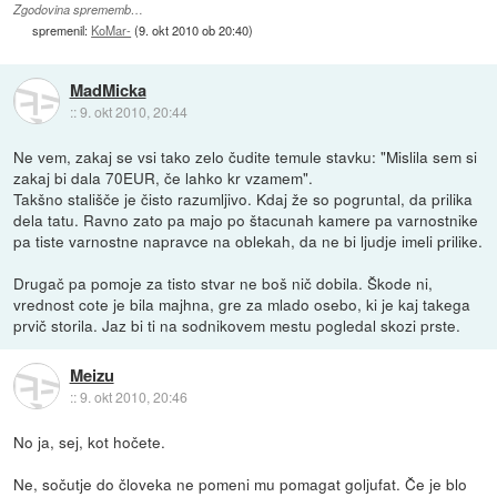
Zgodovina sprememb…
spremenil:
KoMar-
(
9. okt 2010 ob 20:40
)
MadMicka
::
9. okt 2010, 20:44
Ne vem, zakaj se vsi tako zelo čudite temule stavku: "Mislila sem si
zakaj bi dala 70EUR, če lahko kr vzamem".
Takšno stališče je čisto razumljivo. Kdaj že so pogruntal, da prilika
dela tatu. Ravno zato pa majo po štacunah kamere pa varnostnike
pa tiste varnostne napravce na oblekah, da ne bi ljudje imeli prilike.
Drugač pa pomoje za tisto stvar ne boš nič dobila. Škode ni,
vrednost cote je bila majhna, gre za mlado osebo, ki je kaj takega
prvič storila. Jaz bi ti na sodnikovem mestu pogledal skozi prste.
Meizu
::
9. okt 2010, 20:46
No ja, sej, kot hočete.
Ne, sočutje do človeka ne pomeni mu pomagat goljufat. Če je blo