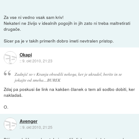
Za vse ni vedno vsak sam kriv!
Nekateri ne živijo v idealnih pogojih in jih zato ni treba maltretirati
drugače.
Sicer pa je v takih primerih dobro imeti nevtralen pristop.
Okapi
::
9. okt 2010, 21:23
Zadnjič so v Kranju obsodili nekoga, ker je ukradel, berite in se
jokajte od smeha....BUREK
Zdaj pa poskusi še link na kakšen članek o tem ali sodbo dobiti, ker
nakladaš.
O.
Avenger
::
9. okt 2010, 21:25