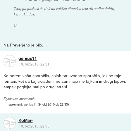
Zdaj pa poskusi še link na kakšen članek o tem ali sodbo dobiti,
ker nakladaš.
O.
Na Preverjeno je bilo....
genius11
::
9. okt 2010, 22:31
Ko berem vaša sporočila, sploh pa uvodno sporočilo, jaz se raje
fentam, kot da kaj ukradem, ne zanimajo me tajkuni in drugi lopovi,
ampak poglejte mal po drugi strani...
Zgodovina sprememb…
spremenil:
genius11
(
9. okt 2010 ob 22:35
)
KoMar-
::
9. okt 2010, 22:35