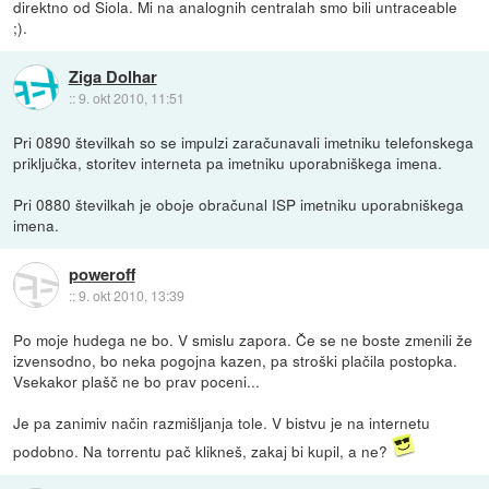
direktno od Siola. Mi na analognih centralah smo bili untraceable
;).
Ziga Dolhar
::
9. okt 2010, 11:51
Pri 0890 številkah so se impulzi zaračunavali imetniku telefonskega
priključka, storitev interneta pa imetniku uporabniškega imena.
Pri 0880 številkah je oboje obračunal ISP imetniku uporabniškega
imena.
poweroff
::
9. okt 2010, 13:39
Po moje hudega ne bo. V smislu zapora. Če se ne boste zmenili že
izvensodno, bo neka pogojna kazen, pa stroški plačila postopka.
Vsekakor plašč ne bo prav poceni...
Je pa zanimiv način razmišljanja tole. V bistvu je na internetu
podobno. Na torrentu pač klikneš, zakaj bi kupil, a ne?