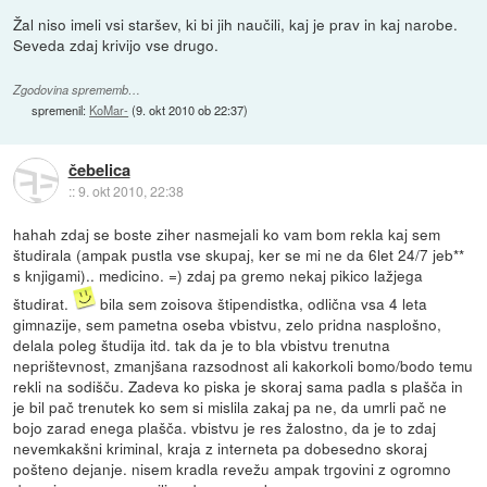
Žal niso imeli vsi staršev, ki bi jih naučili, kaj je prav in kaj narobe.
Seveda zdaj krivijo vse drugo.
Zgodovina sprememb…
spremenil:
KoMar-
(
9. okt 2010 ob 22:37
)
čebelica
::
9. okt 2010, 22:38
hahah zdaj se boste ziher nasmejali ko vam bom rekla kaj sem
študirala (ampak pustla vse skupaj, ker se mi ne da 6let 24/7 jeb**
s knjigami).. medicino. =) zdaj pa gremo nekaj pikico lažjega
študirat.
bila sem zoisova štipendistka, odlična vsa 4 leta
gimnazije, sem pametna oseba vbistvu, zelo pridna nasplošno,
delala poleg študija itd. tak da je to bla vbistvu trenutna
neprištevnost, zmanjšana razsodnost ali kakorkoli bomo/bodo temu
rekli na sodišču. Zadeva ko piska je skoraj sama padla s plašča in
je bil pač trenutek ko sem si mislila zakaj pa ne, da umrli pač ne
bojo zarad enega plašča. vbistvu je res žalostno, da je to zdaj
nevemkakšni kriminal, kraja z interneta pa dobesedno skoraj
pošteno dejanje. nisem kradla revežu ampak trgovini z ogromno