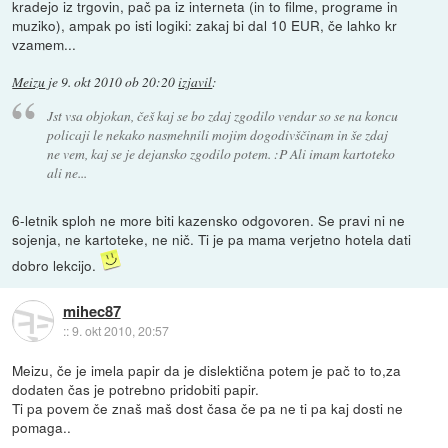
kradejo iz trgovin, pač pa iz interneta (in to filme, programe in
muziko), ampak po isti logiki: zakaj bi dal 10 EUR, če lahko kr
vzamem...
Meizu
je
9. okt 2010 ob 20:20
izjavil
:
Jst vsa objokan, češ kaj se bo zdaj zgodilo vendar so se na koncu
policaji le nekako nasmehnili mojim dogodivščinam in še zdaj
ne vem, kaj se je dejansko zgodilo potem. :P Ali imam kartoteko
ali ne...
6-letnik sploh ne more biti kazensko odgovoren. Se pravi ni ne
sojenja, ne kartoteke, ne nič. Ti je pa mama verjetno hotela dati
dobro lekcijo.
mihec87
::
9. okt 2010, 20:57
Meizu, če je imela papir da je dislektična potem je pač to to,za
dodaten čas je potrebno pridobiti papir.
Ti pa povem če znaš maš dost časa če pa ne ti pa kaj dosti ne
pomaga..