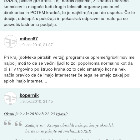
Džizus, plašče gre krast. Lej, nardiš diplomo, z izdatno uporabo
komolcev in mogoče tudi drugih telesnih organov postaneš
direktorica in POTEM kradeš, to je najhitrejša pot do uspeha. Če te
dobijo, odstopiš s položaja in pokasiraš odpravnino, nato pa se
posvetiš lastnemu podjetju.
mihec87
::
9. okt 2010, 21:37
Pri kraji(dolvleka pirtskih verzij) programske opreme/igric/filmov me
najbolj moti to da se večini ljudi to zdi popolnoma normalno kot da
bi šli v trgovino po štruco kruha,oz to celo smatrajo kot na nek
način pravico da če imajo internet ter če tega ne smejo zakaj pol
sploh imajo internet....
kopernik
::
9. okt 2010, 21:45
Okapi
je
9. okt 2010 ob 21:23
izjavil
:
Zadnjič so v Kranju obsodili nekoga, ker je ukradel,
berite in se jokajte od smeha....BUREK