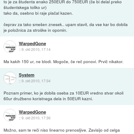
to je za študenta enako 250EUR do 750EUR (če bi delal preko
študentskega toliko ur)
tako da, osebno bi raje plačal kazen.
čeprav za tako smešen znesek.. upam stavit, da vse kar bo dobila
je položnica za stroške in opomin.
WarpedGone
::
9. okt 2010, 17:14
Ma kakih 150 ur, ne blodi. Mogoče, če reč ponovi. Prvič nikakor.
System
::
9. okt 2010, 17:34
Poznam primer, ko je dobila oseba za 10EUR vredno stvar okoli
60ur družbeno koristnega dela in 50EUR kazni.
WarpedGone
::
9. okt 2010, 17:36
Možno, sam te reči niso linearno prenosljive. Zavisijo od celga