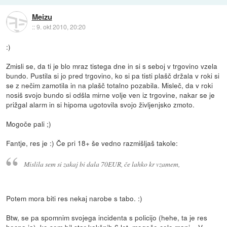
Meizu
::
9. okt 2010, 20:20
:)
Zmisli se, da ti je blo mraz tistega dne in si s seboj v trgovino vzela
bundo. Pustila si jo pred trgovino, ko si pa tisti plašč držala v roki si
se z nečim zamotila in na plašč totalno pozabila. Misleč, da v roki
nosiš svojo bundo si odšla mirne volje ven iz trgovine, nakar se je
prižgal alarm in si hipoma ugotovila svojo življenjsko zmoto.
Mogoče pali ;)
Fantje, res je :) Če pri 18+ še vedno razmišljaš takole:
Mislila sem si zakaj bi dala 70EUR, če lahko kr vzamem,
Potem mora biti res nekaj narobe s tabo. :)
Btw, se pa spomnim svojega incidenta s policijo (hehe, ta je res