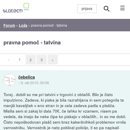
☰
Forum
»
Loža
»
pravna pomoč - tatvina
pravna pomoč - tatvina
«
1
2
3
»
čebelica
::
9. okt 2010, 00:06
Torej.. dobili so me pri tatvini v trgovini z oblačili. Bilo je čisto
impulzivno. Zadeva, ki piska je bila razrahljana in sem potegnila ta
manjši kaveljček v eno stran in je cela zadeva padla s plašča.
Mislila sem si zakaj bi dala 70€, če lahko kr vzamem, nisem pa
vedela, da imajo še neke čipe ko piskajo v oblačilih.. in so me dobli.
Čisto nepoškodovan plašč sem brez kakeršnihkoli problemov vrnila
varnostniku. Varnostnik je nato poklical policijo, ti so pa napisali