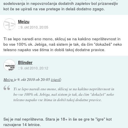
sodelovanja in nepovzročanja dodatnih zapletov bol prizanesljiv
kot če se upiraš na vse pretege in delaš dodatno zgago.
Meizu
::
9. okt 2010, 20:05
Ti se lepo naredi eno mono, sklicuj se na kakšno neprištevnost in
bo vse 100% ok. Jebiga, naš sistem je tak, da čim "dokažeš" neko
telesno napako vse štima in dobiš takoj dodatne pravice.
Blinder
::
9. okt 2010, 20:12
Meizu
je
9. okt 2010 ob 20:05
izjavil
:
Ti se lepo naredi eno mono, sklicuj se na kakšno neprištevnost in
bo vse 100% ok. Jebiga, naš sistem je tak, da čim "dokažeš" neko
telesno napako vse štima in dobiš takoj dodatne pravice.
Sej je mal neprištevna. Stara je 18+ in še se gre te "igre" kot
razvajene 14 letnice.