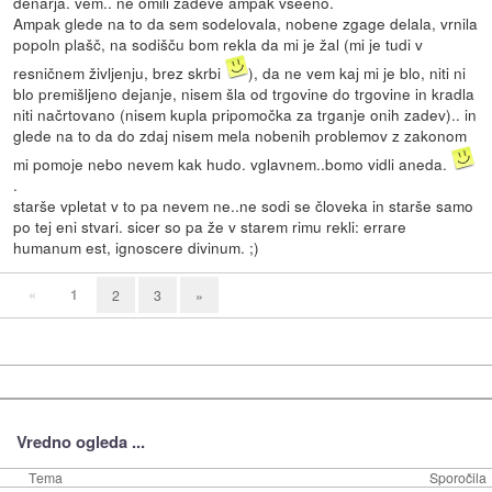
denarja. vem.. ne omili zadeve ampak vseeno.
Ampak glede na to da sem sodelovala, nobene zgage delala, vrnila
popoln plašč, na sodišču bom rekla da mi je žal (mi je tudi v
resničnem življenju, brez skrbi
), da ne vem kaj mi je blo, niti ni
blo premišljeno dejanje, nisem šla od trgovine do trgovine in kradla
niti načrtovano (nisem kupla pripomočka za trganje onih zadev).. in
glede na to da do zdaj nisem mela nobenih problemov z zakonom
mi pomoje nebo nevem kak hudo. vglavnem..bomo vidli aneda.
.
starše vpletat v to pa nevem ne..ne sodi se človeka in starše samo
po tej eni stvari. sicer so pa že v starem rimu rekli: errare
humanum est, ignoscere divinum. ;)
«
1
2
3
»
Vredno ogleda ...
Tema
Sporočila