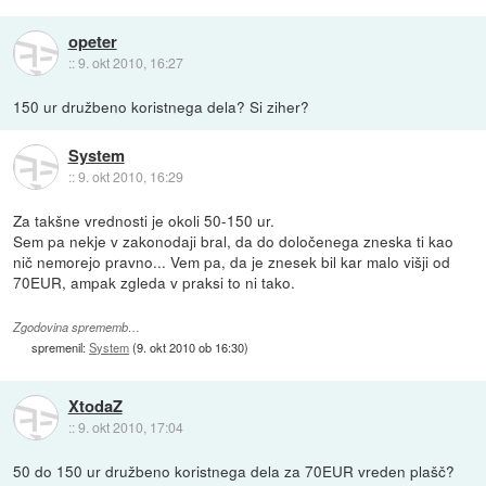
opeter
::
9. okt 2010, 16:27
150 ur družbeno koristnega dela? Si ziher?
System
::
9. okt 2010, 16:29
Za takšne vrednosti je okoli 50-150 ur.
Sem pa nekje v zakonodaji bral, da do določenega zneska ti kao
nič nemorejo pravno... Vem pa, da je znesek bil kar malo višji od
70EUR, ampak zgleda v praksi to ni tako.
Zgodovina sprememb…
spremenil:
System
(
9. okt 2010 ob 16:30
)
XtodaZ
::
9. okt 2010, 17:04
50 do 150 ur družbeno koristnega dela za 70EUR vreden plašč?