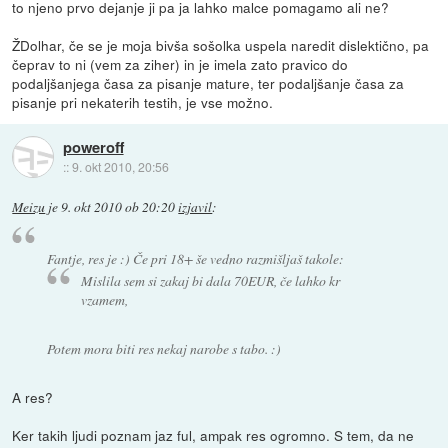
to njeno prvo dejanje ji pa ja lahko malce pomagamo ali ne?
ŽDolhar, če se je moja bivša sošolka uspela naredit dislektično, pa
čeprav to ni (vem za ziher) in je imela zato pravico do
podaljšanjega časa za pisanje mature, ter podaljšanje časa za
pisanje pri nekaterih testih, je vse možno.
poweroff
::
9. okt 2010, 20:56
Meizu
je
9. okt 2010 ob 20:20
izjavil
:
Fantje, res je :) Če pri 18+ še vedno razmišljaš takole:
Mislila sem si zakaj bi dala 70EUR, če lahko kr
vzamem,
Potem mora biti res nekaj narobe s tabo. :)
A res?
Ker takih ljudi poznam jaz ful, ampak res ogromno. S tem, da ne