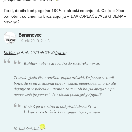
Torej, dobila boš pogojno 100% + stroški sojenja itd. Če je tožilec
pameten, se zmenite brez sojenja = DAVKOPLAČEVALSKI DENAR,
anyone?
Bananovec
::
9. okt 2010, 21:13
KoMar-
je
9. okt 2010 ob 20:40
izjavil
:
KoMar-, nobenega sočutja do sočloveka nimaš.
Ti imaš zgleda čisto zmešane pojme pri sebi. Dejansko se ti zdi
bolje, da se na zaslišanju laže in izmika, namesto da bi priznala
dejanje in se pokesala? Resno? To se ti zdi boljša opcija? A po
novem sočutje pomeni, da nekomu pomagaš goljufati?
Ko boš pa ti v stiski in boš pisal tule na ST za
kakšne nasvete, kako bi se izognil temu pa temu
Ne boš dočakal