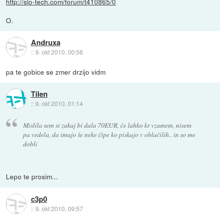
http://slo-tech.com/forum/t410865/0
O.
Andruxa
::
9. okt 2010, 00:56
pa te gobice se zmer drzijo vidm
Tilen
::
9. okt 2010, 01:14
Mislila sem si zakaj bi dala 70EUR, če lahko kr vzamem, nisem
pa vedela, da imajo še neke čipe ko piskajo v oblačilih.. in so me
dobli
Lepo te prosim...
c3p0
::
9. okt 2010, 09:57