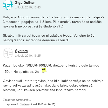
Ziga Dolhar
::
9. okt 2010, 13:43
Bah, ene 100-300 evrov denarne kazni, oz. kazen zapora nekje 2-
3 meseceh, pogojno za 1-3 leta. Plus stroški, razen če te sodišče
nekaterih ne oprosti (si še študentka? ;)).
Skratka, nič zaradi česar se ni splačalo tvega! Verjetno te še
najbolj "zaboli" morebitna denarna kazen :P.
System
::
9. okt 2010, 16:25
Kazen bo okoli 50EUR-100EUR, družbeno koristno delo tam do
150ur. Ne splača se, žal.
Odvisno tudi katera trgovina je to bila, kakšne večje se ne sekirajo
ravno veliko zaradi plašča tako, da jo lahko dobro odneseš.
Medtem, ko ti kakšen privatnik zna lepe težave narediti.
Zgodovina sprememb…
spremenil:
System
(
9. okt 2010 ob 16:28
)