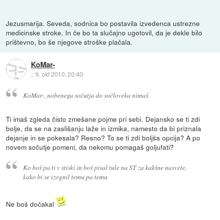
Jezusmarija. Seveda, sodnica bo postavila izvedenca ustrezne
medicinske stroke. In če bo ta slučajno ugotovil, da je dekle bilo
prištevno, bo še njegove stroške plačala.
KoMar-
::
9. okt 2010, 20:40
KoMar-, nobenega sočutja do sočloveka nimaš.
Ti imaš zgleda čisto zmešane pojme pri sebi. Dejansko se ti zdi
bolje, da se na zaslišanju laže in izmika, namesto da bi priznala
dejanje in se pokesala? Resno? To se ti zdi boljša opcija? A po
novem sočutje pomeni, da nekomu pomagaš goljufati?
Ko boš pa ti v stiski in boš pisal tule na ST za kakšne nasvete,
kako bi se izognil temu pa temu
Ne boš dočakal