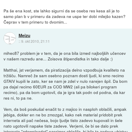
Pa še ena kost, ste lahko sigurni da se oseba res kesa ali je to
samo plan b v primeru da zadeva ne uspe ter dobi milejšo kazen?
Čeprav v tem primeru to dvomim...
Meizu
::
9. okt 2010, 21:11
mihec87 problem je v tem, da je ona bila izmed najboljših učencev
v našem razredu ane... Zoisova štipendistka in tako dalje :)
Matthai, jst verjamem, da piratizacija delno vzpodbuja kvaliteto na
tržišču. Namreč že sam osebno poznam dosti ljudi, ki smo recimo
GTAIV kupili le zato, ker se nam je zdel v nulo narejen špil. Da bom
pa dajal recimo 60EUR za COD MW2 (ali pa bilokeri program
recimo), pa da bom ugotovil, da je igra tak podn od podna, da kar
res ni, to pa ne.
Vem, da boš poskušal enačit to z majico in nasploh oblačili, ampak
jebiga, dokler en ne bo zmozgal, kako nek material pridobit prek
interneta ali pač nečesa, bojo ljudje tisto zadevo kupovali in šele
nato ugotovili napake tiste zadeve. Verjemi, če bi se dalo prek
interneta "zdownloadat" naprimer oblačila, bi bila ta zadeva ubistvu