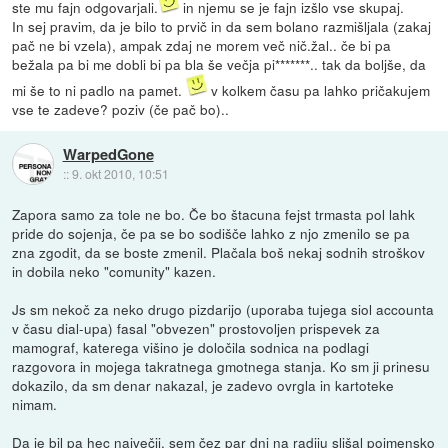
ste mu fajn odgovarjali.
in njemu se je fajn izšlo vse skupaj.
In sej pravim, da je bilo to prvič in da sem bolano razmišljala (zakaj
pač ne bi vzela), ampak zdaj ne morem več nič.žal.. če bi pa
bežala pa bi me dobli bi pa bla še večja pi*******.. tak da boljše, da
mi še to ni padlo na pamet.
v kolkem času pa lahko pričakujem
vse te zadeve? poziv (če pač bo)..
WarpedGone
::
9. okt 2010, 10:51
Zapora samo za tole ne bo. Če bo štacuna fejst trmasta pol lahk
pride do sojenja, če pa se bo sodišče lahko z njo zmenilo se pa
zna zgodit, da se boste zmenil. Plačala boš nekaj sodnih stroškov
in dobila neko "comunity" kazen.
Js sm nekoč za neko drugo pizdarijo (uporaba tujega siol accounta
v času dial-upa) fasal "obvezen" prostovoljen prispevek za
mamograf, katerega višino je določila sodnica na podlagi
razgovora in mojega takratnega gmotnega stanja. Ko sm ji prinesu
dokazilo, da sm denar nakazal, je zadevo ovrgla in kartoteke
nimam.
Da je bil pa hec največji, sem čez par dni na radiju slišal poimensko