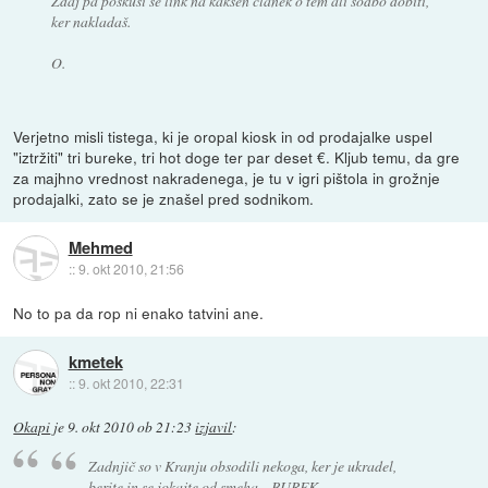
Zdaj pa poskusi še link na kakšen članek o tem ali sodbo dobiti,
ker nakladaš.
O.
Verjetno misli tistega, ki je oropal kiosk in od prodajalke uspel
"iztržiti" tri bureke, tri hot doge ter par deset €. Kljub temu, da gre
za majhno vrednost nakradenega, je tu v igri pištola in grožnje
prodajalki, zato se je znašel pred sodnikom.
Mehmed
::
9. okt 2010, 21:56
No to pa da rop ni enako tatvini ane.
kmetek
::
9. okt 2010, 22:31
Okapi
je
9. okt 2010 ob 21:23
izjavil
:
Zadnjič so v Kranju obsodili nekoga, ker je ukradel,
berite in se jokajte od smeha....BUREK