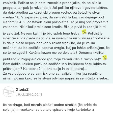
zapisnik. Policist se je hotel zmeniti s prodaljalko, da ne bi bilo
pregona, ampak je rekla, da je žal politika njihove trgovine takšna,
da dajo predlog za kazenski pregon vedno, pa četudi je stvar
vredna 1€. V zapisniku piše, da sem storila kaznivo dejanje pod
členom 204, 2. odstavek. Sem polnoletna. To je moj prvi problem z
zakonom. Niti nikoli prej nisem kradla. Bilo je prvič in zadnjič in mi
je zelo žal. Nevem kaj mi je bilo sploh tega treba.
Policist je
sicer rekel, da glede na to, da še nisem bila nikoli ničesar obtožena
in da je plašč nepoškodovan v rokah trgovine, da je velika
možnost, da bo sodišče zadevo ovrglo. Kaj pa lahko pričakujem, če
se to ne zgodi? Kakšna kazen me bo doletela? Denarna (koliko
približno)? Pogojna? Zapor (po moje zaradi 70ih € ravno ne)?
Bom dobila kakšen poziv na sodišče in v kolikšnem času lahko to
pričakujem? Kartoteka? In tako dalje in tako naprej...
Za vse odgovore se vam iskreno zahvaljujem, ker jaz resnično
nimam pojma kako se te stvari odvijajo naprej in sem čisto iz sebe..
XtodaZ
::
9. okt 2010, 00:18
če ne drugo, boš morala plačati sodne stroške (če pride do
sojenja) in vsekakor se bo tole vpisalo v tvojo kartoteko :)