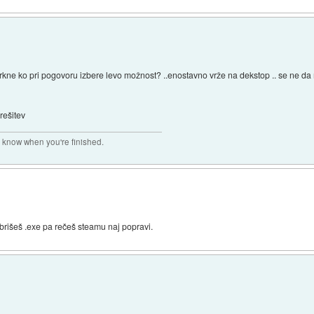
crkne ko pri pogovoru izbere levo možnost? ..enostavno vrže na dekstop .. se ne da no
rešitev
r know when you're finished.
brišeš .exe pa rečeš steamu naj popravi.