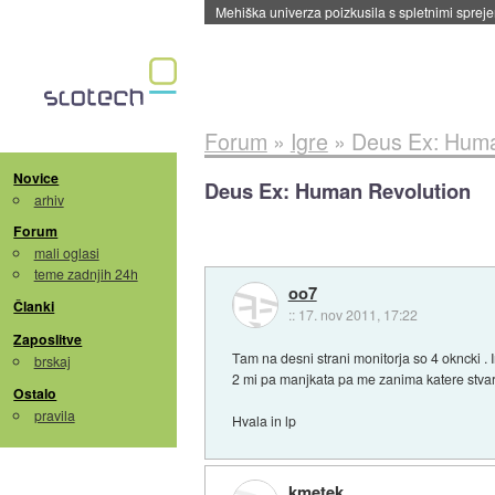
Mehiška univerza poizkusila s spletnimi sprejem
Forum
»
Igre
»
Deus Ex: Huma
Novice
Deus Ex: Human Revolution
arhiv
Forum
mali oglasi
teme zadnjih 24h
oo7
Članki
::
17. nov 2011, 17:22
Zaposlitve
Tam na desni strani monitorja so 4 okncki . 
brskaj
2 mi pa manjkata pa me zanima katere stvari 
Ostalo
pravila
Hvala in lp
kmetek