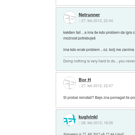
Netrunner
::
27. feb 2012, 22:44
kakšen fail .. a ima še kdo problem da igra 
možnost potrebuješ
ima kdo enak problem .. oz. bolj me zanima 
Doing nothing is very hard to do... you neve
Bor H
::
27. feb 2012, 22:47
Si probal reinstall? Baje zna pomagat če po
kuglvinkl
::
28. feb 2012, 18:26
Netrunner
je
27. feb 2012 ob 22:44
izjavil
: