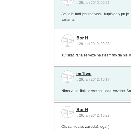
::
29. jan 2012, 09:21
Sej to bi tudi jest rad vedu, kupiš goty pa je
varianta.
Bor H
::
29. jan 2012, 09:28
Tut škatlirana se veže na steam tko da nisi 
mr1two
::
29. jan 2012, 10:17
Nima veze, itak so vse na steam vezane. Sam ti
Bor H
::
29. jan 2012, 10:28
Ok, sam da se zavedaš tega :)