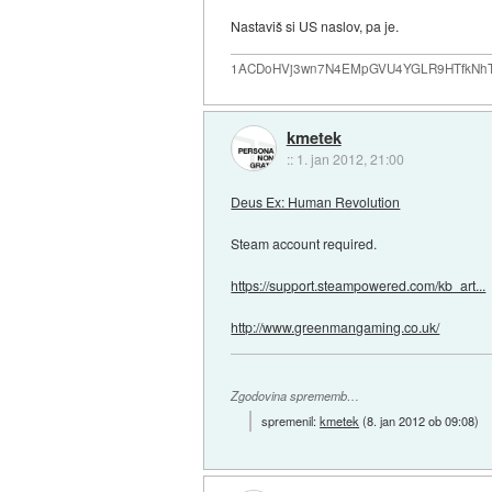
Nastaviš si US naslov, pa je.
1ACDoHVj3wn7N4EMpGVU4YGLR9HTfkNhTd... i
kmetek
::
1. jan 2012, 21:00
Deus Ex: Human Revolution
Steam account required.
https://support.steampowered.com/kb_art...
http://www.greenmangaming.co.uk/
Zgodovina sprememb…
spremenil:
kmetek
(
8. jan 2012 ob 09:08
)