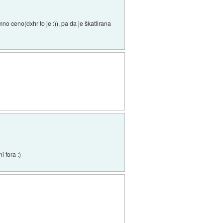
mno ceno(dxhr to je :)), pa da je škatlirana
i fora :)