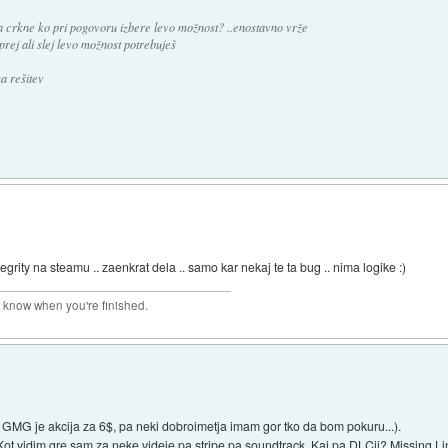
ra crkne ko pri pogovoru izbere levo možnost? ..enostavno vrže
prej ali slej levo možnost potrebuješ
a rešitev
egrity na steamu .. zaenkrat dela .. samo kar nekaj te ta bug .. nima logike :)
r know when you're finished.
MG je akcija za 6$, pa neki dobroimetja imam gor tko da bom pokuru...).
 vidim gre sam za neke videje pa stripe pa soundtrack. Kaj pa DLCji? Missing Link