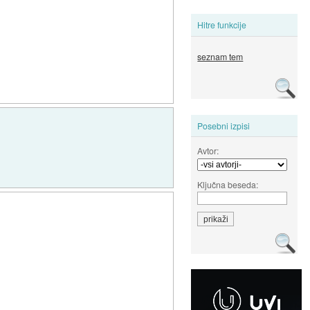
Hitre funkcije
seznam tem
Posebni izpisi
Avtor:
Ključna beseda: