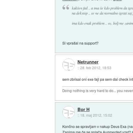
kakšen fail .. a ima še kdo problem da ig
na dekstop .. se ne da normalno igrati saj 
ima kdo enak problem .. oz. bolj me zanim
Si vprašal na support?
Netrunner
::
28. feb 2012, 18:53
sem zbrisal oni exe fajl pa sem dal check int
Doing nothing is very hard to do... you neve
Bor H
::
18. maj 2012, 15:02
Končno se spravljam v nakup Deus Exa (na G
Zanima me če se splača Augmented vzet? Kot