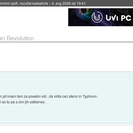
nimi izpiti, rezultat katastrofa
::
4. avg 2026 ob 19:41
n Revolution
In jst imam tam za posebn vid , da vidis cez steno in Typhoon .
so to pa s cim jih odklenes .