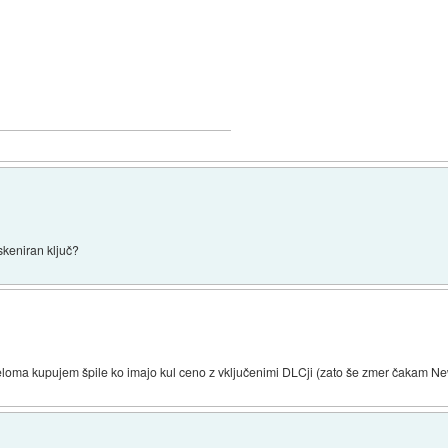
skeniran ključ?
čeloma kupujem špile ko imajo kul ceno z vključenimi DLCji (zato še zmer čakam N