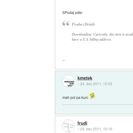
SPodaj piše:
Product Details
Downloading: Currently, this item is avai
have a U.S. billing address.
...
kmetek
::
24. dec 2011, 15:03
mah pol pa kurc
frudi
::
24. dec 2011, 15:19