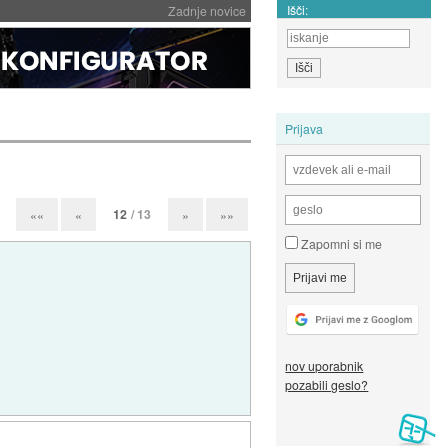
Išči:
Zadnje novice
Prijava
12
/ 13
««
«
»
»»
Zapomni si me
nov uporabnik
pozabili geslo?