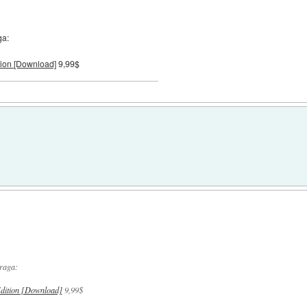
ga:
tion [Download]
9,99$
draga:
dition [Download]
9,99$