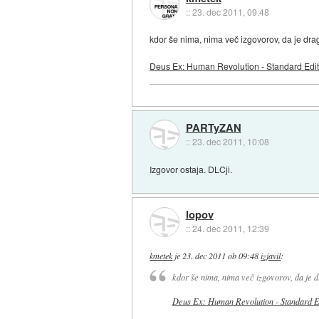
::
23. dec 2011, 09:48
kdor še nima, nima več izgovorov, da je dra
Deus Ex: Human Revolution - Standard Edi
PARTyZAN
::
23. dec 2011, 10:08
Izgovor ostaja. DLCji.
lopov
::
24. dec 2011, 12:39
kmetek
je
23. dec 2011 ob 09:48
izjavil
:
kdor še nima, nima več izgovorov, da je 
Deus Ex: Human Revolution - Standard E