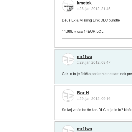
kmetek
::
28. jan 2012, 21:45
Deus Ex & Missing Link DLC bundle
11.68Ł = cca 14EUR LOL
mr1two
::
29. jan 2012, 08:47
Čak, a to je fizičko pakiranje ne sam nek po
Bor H
::
29. jan 2012, 09:16
Se kej ve če bo še kak DLC al je to to? Na
mr1two