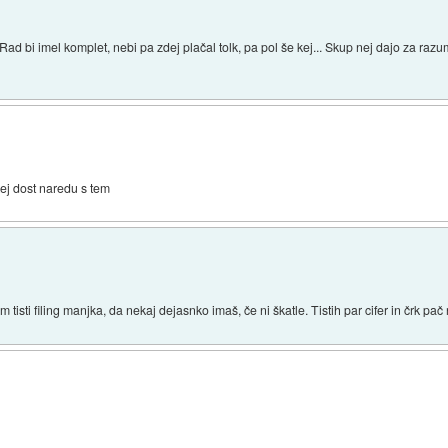
. Rad bi imel komplet, nebi pa zdej plačal tolk, pa pol še kej... Skup nej dajo za razu
kej dost naredu s tem
sti filing manjka, da nekaj dejasnko imaš, če ni škatle. Tistih par cifer in črk pač n