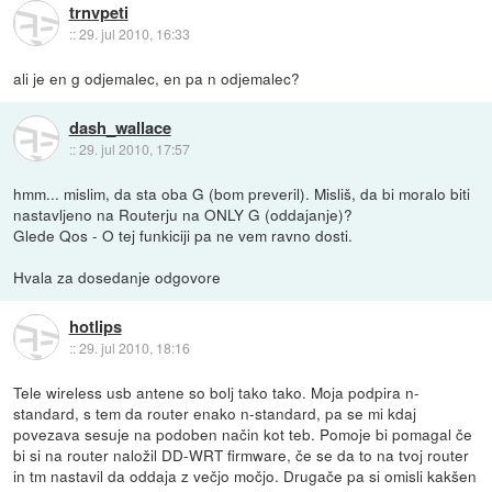
trnvpeti
::
29. jul 2010, 16:33
ali je en g odjemalec, en pa n odjemalec?
dash_wallace
::
29. jul 2010, 17:57
hmm... mislim, da sta oba G (bom preveril). Misliš, da bi moralo biti
nastavljeno na Routerju na ONLY G (oddajanje)?
Glede Qos - O tej funkiciji pa ne vem ravno dosti.
Hvala za dosedanje odgovore
hotlips
::
29. jul 2010, 18:16
Tele wireless usb antene so bolj tako tako. Moja podpira n-
standard, s tem da router enako n-standard, pa se mi kdaj
povezava sesuje na podoben način kot teb. Pomoje bi pomagal če
bi si na router naložil DD-WRT firmware, če se da to na tvoj router
in tm nastavil da oddaja z večjo močjo. Drugače pa si omisli kakšen