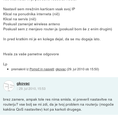
Nastavil sem mrežnim karticam vsak svoj IP
Klical na ponudnika interneta (nič)
Klical na servis (nič)
Poskusil zamenjat wireless anteno
Poskusil sem z menjavo router-ja (poskusil bom še z enim drugim)
In pred kratkim mi je en kolega dejal, da se mu dogaja isto.
Hvala za vaše pametne odgovore
Lp
premaknil iz
Pomoč in nasveti
:
gkovac
(
29. jul 2010 ob 15:50
)
gkovac
::
29. jul 2010, 15:53
brez zamere, ampak tole res nima smisla. si preveril nastavitve na
routerju? vse bolj se mi zdi, da je tvoj problem na routerju (mogoče
kakšna QoS nastavitev) kot pa karkoli drugega.