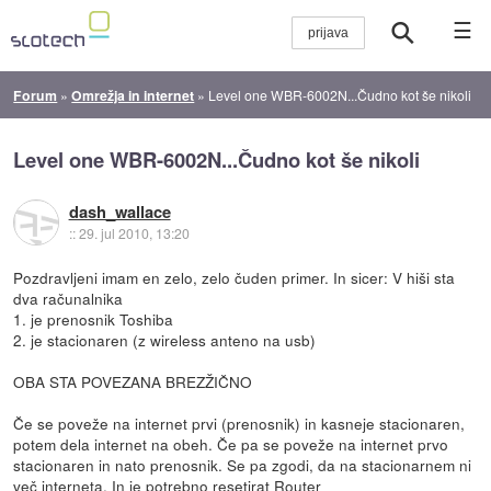
☰
Forum
»
Omrežja in internet
»
Level one WBR-6002N...Čudno kot še nikoli
Level one WBR-6002N...Čudno kot še nikoli
dash_wallace
::
29. jul 2010, 13:20
Pozdravljeni imam en zelo, zelo čuden primer. In sicer: V hiši sta
dva računalnika
1. je prenosnik Toshiba
2. je stacionaren (z wireless anteno na usb)
OBA STA POVEZANA BREZŽIČNO
Če se poveže na internet prvi (prenosnik) in kasneje stacionaren,
potem dela internet na obeh. Če pa se poveže na internet prvo
stacionaren in nato prenosnik. Se pa zgodi, da na stacionarnem ni
več interneta. In je potrebno resetirat Router