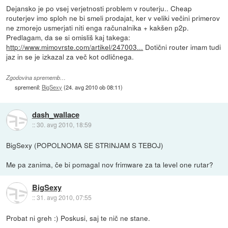
Dejansko je po vsej verjetnosti problem v routerju.. Cheap
routerjev imo sploh ne bi smeli prodajat, ker v veliki večini primerov
ne zmorejo usmerjati niti enga računalnika + kakšen p2p.
Predlagam, da se si omisliš kaj takega:
http://www.mimovrste.com/artikel/247003...
Dotični router imam tudi
jaz in se je izkazal za več kot odličnega.
Zgodovina sprememb…
spremenil:
BigSexy
(
24. avg 2010 ob 08:11
)
dash_wallace
::
30. avg 2010, 18:59
BigSexy (POPOLNOMA SE STRINJAM S TEBOJ)
Me pa zanima, če bi pomagal nov frimware za ta level one rutar?
BigSexy
::
31. avg 2010, 07:55
Probat ni greh :) Poskusi, saj te nič ne stane.