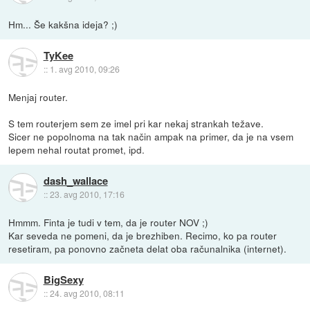
Hm... Še kakšna ideja? ;)
TyKee
::
1. avg 2010, 09:26
Menjaj router.
S tem routerjem sem ze imel pri kar nekaj strankah težave.
Sicer ne popolnoma na tak način ampak na primer, da je na vsem
lepem nehal routat promet, ipd.
dash_wallace
::
23. avg 2010, 17:16
Hmmm. Finta je tudi v tem, da je router NOV ;)
Kar seveda ne pomeni, da je brezhiben. Recimo, ko pa router
resetiram, pa ponovno začneta delat oba računalnika (internet).
BigSexy
::
24. avg 2010, 08:11