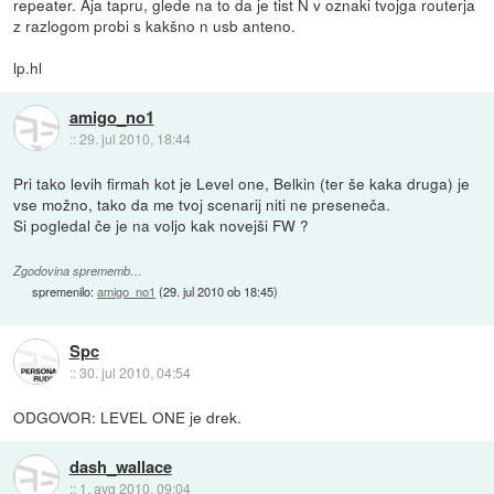
repeater. Aja tapru, glede na to da je tist N v oznaki tvojga routerja
z razlogom probi s kakšno n usb anteno.
lp.hl
amigo_no1
::
29. jul 2010, 18:44
Pri tako levih firmah kot je Level one, Belkin (ter še kaka druga) je
vse možno, tako da me tvoj scenarij niti ne preseneča.
Si pogledal če je na voljo kak novejši FW ?
Zgodovina sprememb…
spremenilo:
amigo_no1
(
29. jul 2010 ob 18:45
)
Spc
::
30. jul 2010, 04:54
ODGOVOR: LEVEL ONE je drek.
dash_wallace
::
1. avg 2010, 09:04