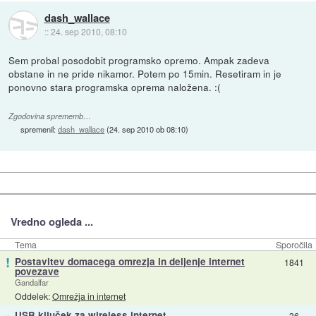
dash_wallace
::
24. sep 2010, 08:10
Sem probal posodobit programsko opremo. Ampak zadeva
obstane in ne pride nikamor. Potem po 15min. Resetiram in je
ponovno stara programska oprema naložena. :(
Zgodovina sprememb…
spremenil:
dash_wallace
(
24. sep 2010 ob 08:10
)
Vredno ogleda ...
Tema
Sporočila
!
Postavitev domacega omrezja in deljenje internet
1841
povezave
Gandalfar
Oddelek:
Omrežja in internet
»
USB ključek za wireless internet
36