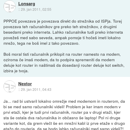
Lonsarg
::
29. jan 2011, 02:55
PPPOE povezava je povezava direkt do strežnika od ISPja. Torej
povezava teh računalnikov gre preko teh strežnikov, z drugimi
besedami preko interneta. Lahko računalnike tudi preko interneta
povežeš med sabo seveda, ampak pomoje ti hočeš imeti lokalno
mrežo, tega ne boš imel z tako povezavo.
Boš moral tisti računalnik priklopit na router namesto na modem,
oziroma če imaš modem, da to podpira spremeniti da modem
deluje kot router in naštimaš da dosedanji router deluje kot switch,
izbira je tvoja.
Nextor
::
29. jan 2011, 04:43
Ja... rad bi ustvaril lokalno omrežje med modemom in routerom, da
bi se med samo računalniki videli! Problem je ker imam modem v
prvi etaži, kjer je tudi prvi računalnik, router pa v drugi etaži, kjer
sta še ostala dva računalnika in občasno še laptop! Pol ni druge
variante kot, da grem vlečt še en mrežni kabl iz prve etaže v drugo
etažo do routerja, da se bodo lahko računalniki med samo videli?!