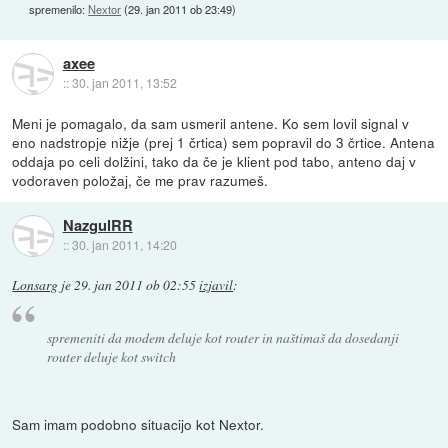
spremenilo:
Nextor
(
29. jan 2011 ob 23:49
)
axee
::
30. jan 2011, 13:52
Meni je pomagalo, da sam usmeril antene. Ko sem lovil signal v
eno nadstropje nižje (prej 1 črtica) sem popravil do 3 črtice. Antena
oddaja po celi dolžini, tako da če je klient pod tabo, anteno daj v
vodoraven položaj, če me prav razumeš.
NazgulRR
::
30. jan 2011, 14:20
Lonsarg
je
29. jan 2011 ob 02:55
izjavil
:
spremeniti da modem deluje kot router in naštimaš da dosedanji
router deluje kot switch
Sam imam podobno situacijo kot Nextor.