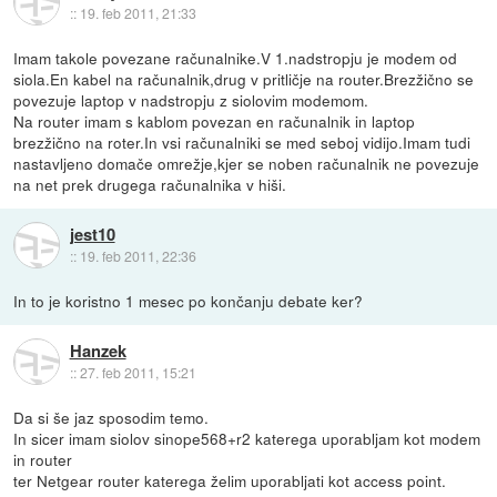
::
19. feb 2011, 21:33
Imam takole povezane računalnike.V 1.nadstropju je modem od
siola.En kabel na računalnik,drug v pritličje na router.Brezžično se
povezuje laptop v nadstropju z siolovim modemom.
Na router imam s kablom povezan en računalnik in laptop
brezžično na roter.In vsi računalniki se med seboj vidijo.Imam tudi
nastavljeno domače omrežje,kjer se noben računalnik ne povezuje
na net prek drugega računalnika v hiši.
jest10
::
19. feb 2011, 22:36
In to je koristno 1 mesec po končanju debate ker?
Hanzek
::
27. feb 2011, 15:21
Da si še jaz sposodim temo.
In sicer imam siolov sinope568+r2 katerega uporabljam kot modem
in router
ter Netgear router katerega želim uporabljati kot access point.