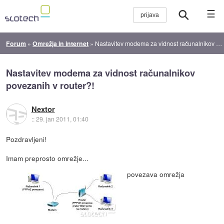
☰
Forum
»
Omrežja in internet
»
Nastavitev modema za vidnost računalnikov povezanih v router?!
Nastavitev modema za vidnost računalnikov
povezanih v router?!
Nextor
::
29. jan 2011, 01:40
Pozdravljeni!
Imam preprosto omrežje...
povezava omrežja