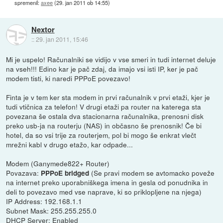
spremenil:
axee
(
29. jan 2011 ob 14:55
)
Nextor
::
29. jan 2011, 15:46
Mi je uspelo! Računalniki se vidijo v vse smeri in tudi internet deluje
na vseh!!! Edino kar je pač zdaj, da imajo vsi isti IP, ker je pač
modem tisti, ki naredi PPPoE povezavo!
Finta je v tem ker sta modem in prvi računalnik v prvi etaži, kjer je
tudi vtičnica za telefon! V drugi etaži pa router na katerega sta
povezana še ostala dva stacionarna računalnika, prenosni disk
preko usb-ja na routerju (NAS) in občasno še prenosnik! Če bi
hotel, da so vsi trije za routerjem, pol bi mogo še enkrat vlečt
mrežni kabl v drugo etažo, kar odpade...
Modem (Ganymede822+ Router)
Povazava:
(Se pravi modem se avtomacko poveže
PPPoE bridged
na internet preko uporabniškega imena in gesla od ponudnika in
deli to povezavo med vse naprave, ki so priklopljene na njega)
IP Address: 192.168.1.1
Subnet Mask: 255.255.255.0
DHCP Server: Enabled