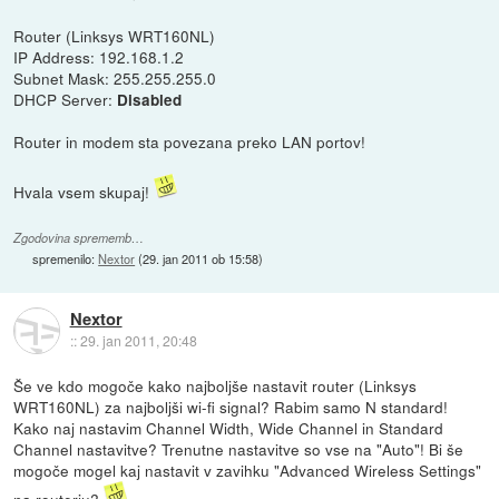
Router (Linksys WRT160NL)
IP Address: 192.168.1.2
Subnet Mask: 255.255.255.0
DHCP Server:
Disabled
Router in modem sta povezana preko LAN portov!
Hvala vsem skupaj!
Zgodovina sprememb…
spremenilo:
Nextor
(
29. jan 2011 ob 15:58
)
Nextor
::
29. jan 2011, 20:48
Še ve kdo mogoče kako najboljše nastavit router (Linksys
WRT160NL) za najboljši wi-fi signal? Rabim samo N standard!
Kako naj nastavim Channel Width, Wide Channel in Standard
Channel nastavitve? Trenutne nastavitve so vse na "Auto"! Bi še
mogoče mogel kaj nastavit v zavihku "Advanced Wireless Settings"