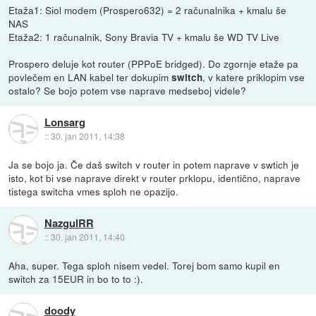
Etaža1: Siol modem (Prospero632) = 2 računalnika + kmalu še
NAS
Etaža2: 1 računalnik, Sony Bravia TV + kmalu še WD TV Live
Prospero deluje kot router (PPPoE bridged). Do zgornje etaže pa
povlečem en LAN kabel ter dokupim
, v katere priklopim vse
switch
ostalo? Se bojo potem vse naprave medseboj videle?
Lonsarg
::
30. jan 2011, 14:38
Ja se bojo ja. Če daš switch v router in potem naprave v swtich je
isto, kot bi vse naprave direkt v router prklopu, identično, naprave
tistega switcha vmes sploh ne opazijo.
NazgulRR
::
30. jan 2011, 14:40
Aha, super. Tega sploh nisem vedel. Torej bom samo kupil en
switch za 15EUR in bo to to :).
doody