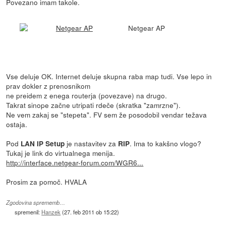
Povezano imam takole.
Netgear AP
Vse deluje OK. Internet deluje skupna raba map tudi. Vse lepo in
prav dokler z prenosnikom
ne preidem z enega routerja (povezave) na drugo.
Takrat sinope začne utripati rdeče (skratka "zamrzne").
Ne vem zakaj se "stepeta". FV sem že posodobil vendar težava
ostaja.
Pod
je nastavitev za
. Ima to kakšno vlogo?
LAN IP Setup
RIP
Tukaj je link do virtualnega menija.
http://interface.netgear-forum.com/WGR6...
Prosim za pomoč. HVALA
Zgodovina sprememb…
spremenil:
Hanzek
(
27. feb 2011 ob 15:22
)