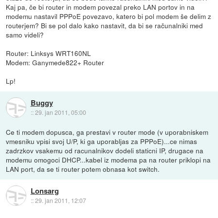
Kaj pa, če bi router in modem povezal preko LAN portov in na
modemu nastavil PPPoE povezavo, katero bi pol modem še delim z
routerjem? Bi se pol dalo kako nastavit, da bi se računalniki med
samo videli?
Router: Linksys WRT160NL
Modem: Ganymede822+ Router
Lp!
Buggy
::
29. jan 2011, 05:00
Ce ti modem dopusca, ga prestavi v router mode (v uporabniskem
vmesniku vpisi svoj U/P, ki ga uporabljas za PPPoE)...ce nimas
zadrzkov vsakemu od racunalnikov dodeli staticni IP, drugace na
modemu omogoci DHCP...kabel iz modema pa na router priklopi na
LAN port, da se ti router potem obnasa kot switch.
Lonsarg
::
29. jan 2011, 12:07