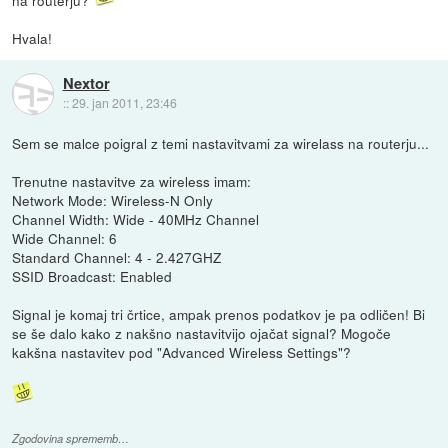
na routerju?
Hvala!
Nextor
::
29. jan 2011, 23:46
Sem se malce poigral z temi nastavitvami za wirelass na routerju...
Trenutne nastavitve za wireless imam:
Network Mode: Wireless-N Only
Channel Width: Wide - 40MHz Channel
Wide Channel: 6
Standard Channel: 4 - 2.427GHZ
SSID Broadcast: Enabled
Signal je komaj tri črtice, ampak prenos podatkov je pa odličen! Bi
se še dalo kako z nakšno nastavitvijo ojačat signal? Mogoče
kakšna nastavitev pod "Advanced Wireless Settings"?
Zgodovina sprememb…