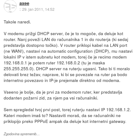
axee
::
29. jan 2011, 14:52
Takole naredi.
V modemu prižgi DHCP server, če je to mogoče, da deluje kot
router. Nanj poveži LAN do računalnika 1 in do routerja (ki sedaj
predstavlja dostopno točko). V router priklopi kabel na LAN port
(ne WAN!), nastavi na automatic configuration (DHCP), mu nastavi
lokalni IP v istem subnetu kot modem, torej če je recimo modem
192.168.0.1 je potem ruter 192.168.0.2 (tu je maska
255.255.255.0). DHCP server na ruterju ugasni. Tako bi ti moralo
delovati brez težav, naprave, ki bi se povezale na ruter pa bodo
internetno povezavo in IP-je prejemale direktno od modema.
Vseeno je bolje, da je prvi za modemom ruter, ker predstavlja
dodanten požarni zid, za njem pa vsi računalniki.
Sem spregledal tvoj prvi post, torej ruterju nastavi IP 192.168.1.2.
Kateri modem imaš to? Nastaviti moraš, da se računalniki ne
priklopijo preko PPPoE ampak da deluje kot internetni gateway.
Zgodovina sprememb…