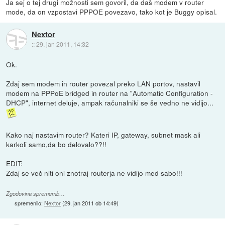
Ja sej o tej drugi možnosti sem govoril, da daš modem v router
mode, da on vzpostavi PPPOE povezavo, tako kot je Buggy opisal.
Nextor
::
29. jan 2011, 14:32
Ok.
Zdaj sem modem in router povezal preko LAN portov, nastavil
modem na PPPoE bridged in router na "Automatic Configuration -
DHCP", internet deluje, ampak računalniki se še vedno ne vidijo...
Kako naj nastavim router? Kateri IP, gateway, subnet mask ali
karkoli samo,da bo delovalo??!!
EDIT:
Zdaj se več niti oni znotraj routerja ne vidijo med sabo!!!
Zgodovina sprememb…
spremenilo:
Nextor
(
29. jan 2011 ob 14:49
)