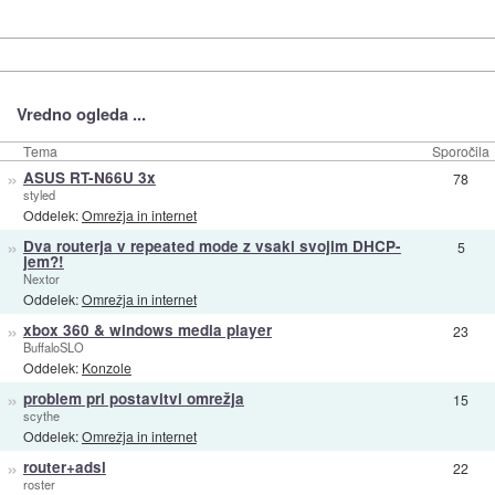
Vredno ogleda ...
Tema
Sporočila
»
ASUS RT-N66U 3x
78
styled
Oddelek:
Omrežja in internet
»
Dva routerja v repeated mode z vsaki svojim DHCP-
5
jem?!
Nextor
Oddelek:
Omrežja in internet
»
xbox 360 & windows media player
23
BuffaloSLO
Oddelek:
Konzole
»
problem pri postavitvi omrežja
15
scythe
Oddelek:
Omrežja in internet
»
router+adsl
22
roster