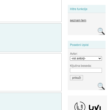
Hitre funkcije
seznam tem
Posebni izpisi
Avtor:
Ključna beseda: