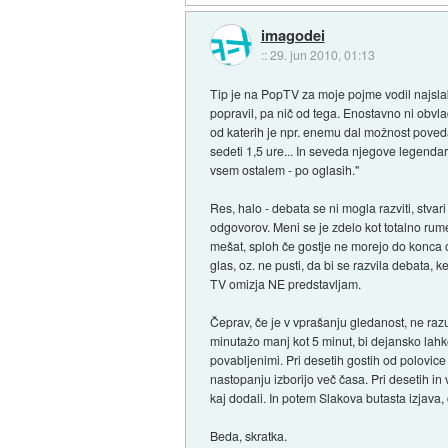
imagodei
::
29. jun 2010, 01:13
Tip je na PopTV za moje pojme vodil najsla
popravil, pa nič od tega. Enostavno ni obvlad
od katerih je npr. enemu dal možnost povedat
sedeti 1,5 ure... In seveda njegove legendarne
vsem ostalem - po oglasih."
Res, halo - debata se ni mogla razviti, stva
odgovorov. Meni se je zdelo kot totalno rume
mešat, sploh če gostje ne morejo do konca od
glas, oz. ne pusti, da bi se razvila debata, 
TV omizja NE predstavljam.
Čeprav, če je v vprašanju gledanost, ne razum
minutažo manj kot 5 minut, bi dejansko lahk
povabljenimi. Pri desetih gostih od polovice 
nastopanju izborijo več časa. Pri desetih in
kaj dodali. In potem Slakova butasta izjava, 
Beda, skratka.