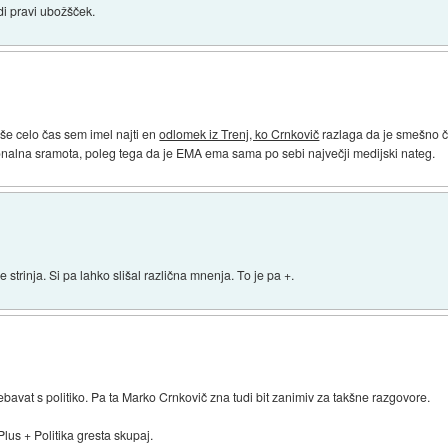
di pravi ubožšček.
 še celo čas sem imel najti en
odlomek iz Trenj, ko Crnkovič
razlaga da je smešno č
onalna sramota, poleg tega da je EMA ema sama po sebi največji medijski nateg.
 strinja. Si pa lahko slišal različna mnenja. To je pa +.
ajebavat s politiko. Pa ta Marko Crnkovič zna tudi bit zanimiv za takšne razgovore.
lus + Politika gresta skupaj.