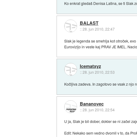
Ko enkrat gledaš Denisa Latina, se ti Slak z
BALAST
::
28. jun 2010, 22:47
Slak je legenda se smehlja kot otroček, evo
Eurovizijo in veste kaj PRAV JE IMEL. Naci
Icematxyz
::
28. jun 2010, 22:53
Kočljiva zadeva. In zagotovo se vsak z njo ne
Bananovec
::
28. jun 2010, 22:54
U ja, Slak je bil dober, dokler se ni začel z
Edit: Nekako sem vedno dvomil v to, da ProP