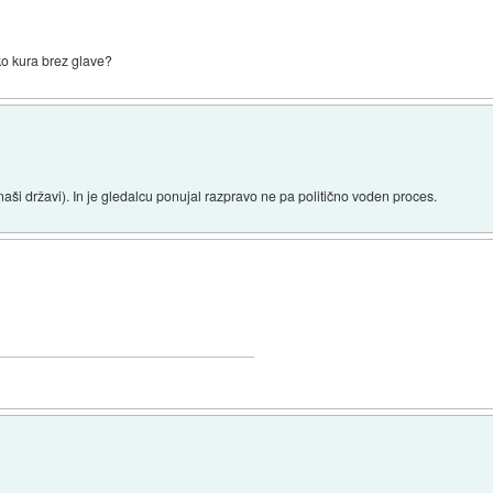
, ko kura brez glave?
(v naši državi). In je gledalcu ponujal razpravo ne pa politično voden proces.