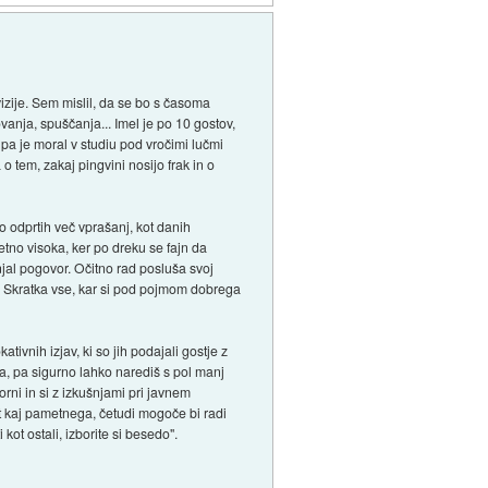
zije. Sem mislil, da se bo s časoma
ovanja, spuščanja... Imel je po 10 gostov,
 pa je moral v studiu pod vročimi lučmi
 o tem, zakaj pingvini nosijo frak in o
lo odprtih več vprašanj, kot danih
etno visoka, ker po dreku se fajn da
njal pogovor. Očitno rad posluša svoj
cem. Skratka vse, kar si pod pojmom dobrega
tivnih izjav, ki so jih podajali gostje z
a, pa sigurno lahko narediš s pol manj
orni in si z izkušnjami pri javnem
dat kaj pametnega, četudi mogoče bi radi
kot ostali, izborite si besedo".