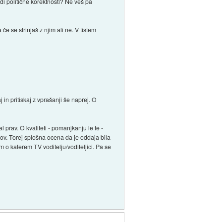
i politične korektnosti? Ne veš pa
 če se strinjaš z njim ali ne. V tistem
in pritiskaj z vprašanji še naprej. O
 prav. O kvaliteti - pomanjkanju le te -
ov. Torej splošna ocena da je oddaja bila
o katerem TV voditelju/voditeljici. Pa se