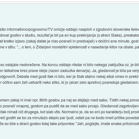
bšo informativno/pogovorno/TV omizje oddajo nasploh v zgodovini slovenske televi
oval gostov v studiu, rezultat je bil pa en kup prekinjanja (s strani Slaka), preskak
 kratko izjavo (zakaj dafak je niso posneli in predvajali) v dolžini ene minute, gost
 v stilu: "... o tem, o Zidarjevi morebitni vpletenosti v nasedanje kitov na obale, pa
ri so ostajale nedorečene. Na koncu oddaje nikdar ni bilo nekega zaključka oz. je bi
n talkshow brez prave ideje (razen zaslužka denarja). Ja, gledanost je bila pa verj
govorit. Debate med gosti itak ni bilo, ker je Slak stalno nekaj sikal vmes in preki
ker očitno sam želi ustvariti neko sliko, ki jo (sicer zelo spretno) posreduje gledal
em zakaj ni imel npr. štirih gostov, pa naj se sfajtajo med sabo. Tistih nekaj provoka
o posneli vnaprej, gostom pa pustiti da se med sabo prcajo. Gledanost zagotovljen
itak nimaš nič drugega, kot slab vtis. Normalno je, da so eni po karakterju bolj prod
 več gostih se bo za minutažo steplo par ljudi, ostali pa ne bodo imeli prilike pove
če so bile s strani gostov kdaj take pripombe: "Jah, poglejte, imate enake priložnosti 