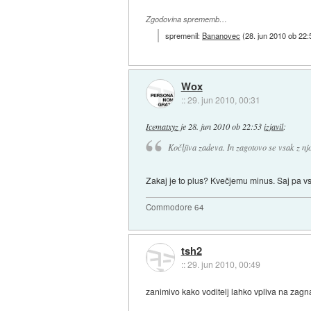
Zgodovina sprememb…
spremenil:
Bananovec
(
28. jun 2010 ob 22:
Wox
::
29. jun 2010, 00:31
Icematxyz
je
28. jun 2010 ob 22:53
izjavil
:
Kočljiva zadeva. In zagotovo se vsak z njo 
Zakaj je to plus? Kvečjemu minus. Saj pa 
Commodore 64
tsh2
::
29. jun 2010, 00:49
zanimivo kako voditelj lahko vpliva na zagn