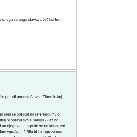
oče enega samega stavka z več kot tremi
i o paradi ponosa Slavko Ziherl in kaj
čem sem se odločal na referendumu o
itelj ni opravil svoje naloge? Jaz od
 Ni pa njegova naloga da se na koncu vsi
 tem vprašanju? Bilo bi že lepo za nas