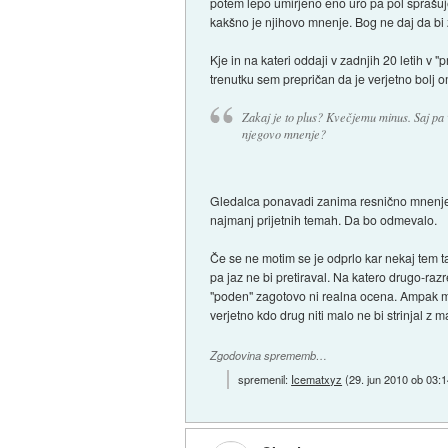
potem lepo umirjeno eno uro pa pol sprašuje
kakšno je njihovo mnenje. Bog ne daj da bi z
Kje in na kateri oddaji v zadnjih 20 letih v "
trenutku sem prepričan da je verjetno bolj om
Zakaj je to plus? Kvečjemu minus. Saj pa
njegovo mnenje?
Gledalca ponavadi zanima resnično mnenje nek
najmanj prijetnih temah. Da bo odmevalo.
Če se ne motim se je odprlo kar nekaj tem tak
pa jaz ne bi pretiraval. Na katero drugo-ra
"poden" zagotovo ni realna ocena. Ampak mor
verjetno kdo drug niti malo ne bi strinjal z 
Zgodovina sprememb…
spremenil:
Icematxyz
(
29. jun 2010 ob 03: