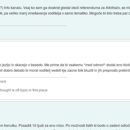
) Info kanalu. Vsaj ko sem ga dvakrat gledal okoli referenduma za Arbitražo, se mi
k, pa veliko manj vmešavanja voditelja v samo tematiko. Mogoče bi bilo treba par d
o jezijo in skacejo v besedo. Me prime da bi vsakemu *med odmori* dodal eno klofut
dobro debato bi moral voditelj vedeti kje zacne folk bluziti in jih preprosto prekinit
hers
hought is off-topic in this place
m trenutku. Posadiš 10 ljudi za eno mizo. Po možnosti tistih ki bodo o zadevi odločali