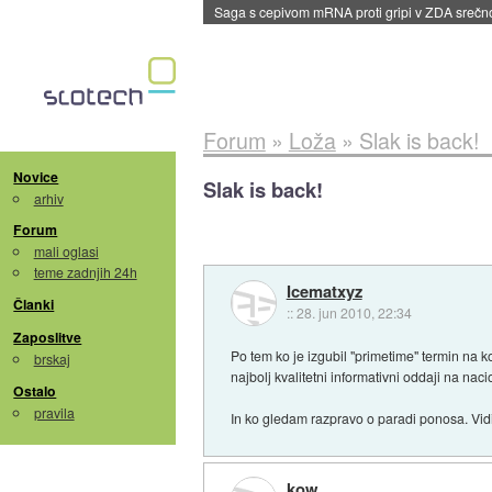
BMW v vozilih začel predvajati reklame
::
dane
Forum
»
Loža
»
Slak is back!
Novice
Slak is back!
arhiv
Forum
mali oglasi
teme zadnjih 24h
Icematxyz
Članki
::
28. jun 2010, 22:34
Zaposlitve
Po tem ko je izgubil "primetime" termin na 
brskaj
najbolj kvalitetni informativni oddaji na naci
Ostalo
pravila
In ko gledam razpravo o paradi ponosa. Vidi
kow