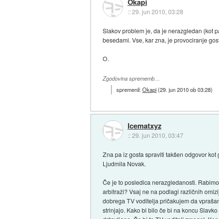
Okapi
::
29. jun 2010, 03:28
Slakov problem je, da je nerazgledan (kot pa
besedami. Vse, kar zna, je provociranje gost
O.
Zgodovina sprememb…
spremenil:
Okapi
(
29. jun 2010 ob 03:28
)
Icematxyz
::
29. jun 2010, 03:47
Zna pa iz gosta spraviti takšen odgovor kot
Ljudmila Novak.
Če je to posledica nerazgledanosti. Rabim
arbitraži? Vsaj ne na podlagi različnih omizi
dobrega TV voditelja pričakujem da vprašanj
strinjajo. Kako bi bilo če bi na koncu Slavk