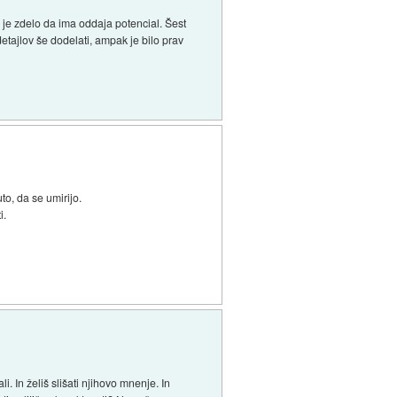
 je zdelo da ima oddaja potencial. Šest
etajlov še dodelati, ampak je bilo prav
o, da se umirijo.
i.
. In želiš slišati njihovo mnenje. In