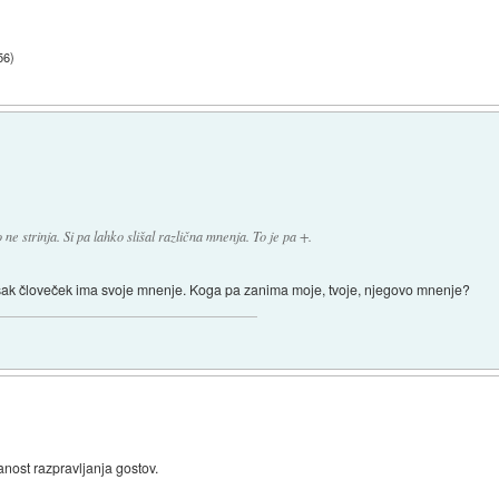
56
)
ne strinja. Si pa lahko slišal različna mnenja. To je pa +.
vsak človeček ima svoje mnenje. Koga pa zanima moje, tvoje, njegovo mnenje?
anost razpravljanja gostov.