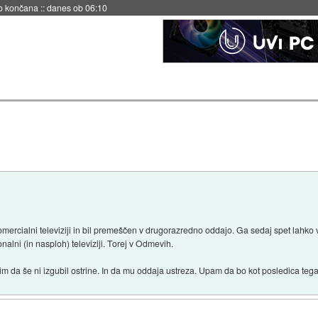
s ob 06:09
komercialni televiziji in bil premeščen v drugorazredno oddajo. Ga sedaj spet lahko
onalni (in nasploh) televiziji. Torej v Odmevih.
m da še ni izgubil ostrine. In da mu oddaja ustreza. Upam da bo kot posledica tega