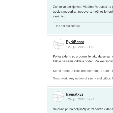
Zanimivo omizje vodi Vladimir Vodušek na (?
gostov, moderiran pogovor z možnostjo repli
zanimivo.
- Hoc est qui sumus -
Pyr0Beast
::
29. jun 2010, 01:43
Po karakterju so prodorni le tako da se sam
Itak je pa sama oddaja poden. Za kakrsnokoli 
Some nanoparticles are more equal than ot
Good work: Any notion of sanity and critical t
Icematxyz
::
29. jun 2010, 02:41
Se pravi pri najbolj kočljivih zadevah v dane