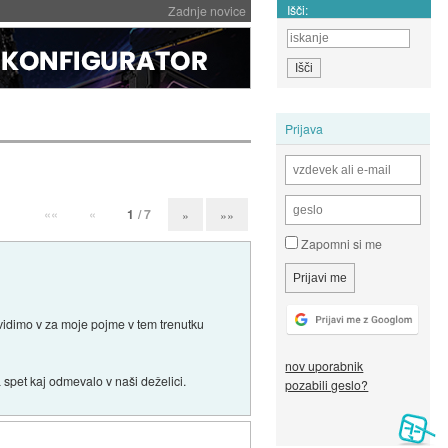
Išči:
Zadnje novice
Prijava
««
«
1
/ 7
»
»»
Zapomni si me
 vidimo v za moje pojme v tem trenutku
nov uporabnik
 spet kaj odmevalo v naši deželici.
pozabili geslo?