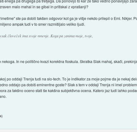
š enega pa drugega pa tretjega. Da ponovijo to kar že tako vedno ponavljajo zarad
raven malo mahal in se gibal in pritiskal z vprašanji?
primetime" ste pa dobili takšen odgovor kot ga je višje nekdo prilepil o Emi. Nikjer. Pa
iljeno ampak tudi v to smer razmišljalo veliko ljudi.
 vsak človeček ima svoje mnenje. Koga pa zanima moje, tvoje,
oga. In ne politično kvazi korektna floskula. Skratka Slak mahaj, skači, prekinjaj 
oj po oddaji Trenja tudi na slo-tech. To je indikator za moje pojme da je nekaj delal
zredno oddajo pa dobiš eminentne goste? Slak s tem v oddaji Trenja ni imel problem
a za takšno oceno stati še kakšna subjektivna ocena. Katero jaz tudi lahko podam 
mano.
14
)