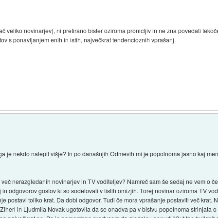
č veliko novinarjev), ni pretirano bister oziroma pronicljiv in ne zna povedati tek
ov s ponavljanjem enih in istih, največkrat tendencioznih vprašanj.
 ga je nekdo nalepil višje? In po današnjih Odmevih mi je popolnoma jasno kaj men
o več nerazgledanih novinarjev in TV voditeljev? Namreč sam še sedaj ne vem o 
j in odgovorov gostov ki so sodelovali v tistih omizjih. Torej novinar oziroma TV vod
e postavi toliko krat. Da dobi odgovor. Tudi če mora vprašanje postaviti več krat.
o Ziherl in Ljudmila Novak ugotovila da se onadva pa v bistvu popolnoma strinjata o