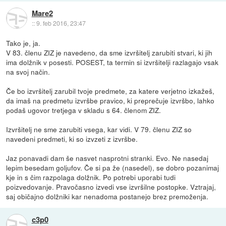
Mare2
::
9. feb 2016, 23:47
Tako je, ja.
V 83. členu ZIZ je navedeno, da sme izvršitelj zarubiti stvari, ki jih
ima dolžnik v posesti. POSEST, ta termin si izvršitelji razlagajo vsak
na svoj način.
Če bo izvršitelj zarubil tvoje predmete, za katere verjetno izkažeš,
da imaš na predmetu izvršbe pravico, ki preprečuje izvršbo, lahko
podaš ugovor tretjega v skladu s 64. členom ZIZ.
Izvršitelj ne sme zarubiti vsega, kar vidi. V 79. členu ZIZ so
navedeni predmeti, ki so izvzeti z izvršbe.
Jaz ponavadi dam še nasvet nasprotni stranki. Evo. Ne nasedaj
lepim besedam goljufov. Če si pa že (nasedel), se dobro pozanimaj
kje in s čim razpolaga dolžnik. Po potrebi uporabi tudi
poizvedovanje. Pravočasno izvedi vse izvršilne postopke. Vztrajaj,
saj običajno dolžniki kar nenadoma postanejo brez premoženja.
c3p0