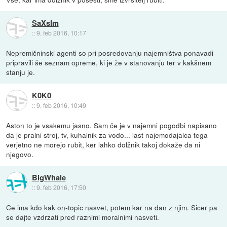
SaXsIm
::
9. feb 2016, 10:17
Nepremičninski agenti so pri posredovanju najemništva ponavadi
pripravili še seznam opreme, ki je že v stanovanju ter v kakšnem
stanju je.
K0K0
::
9. feb 2016, 10:49
Aston to je vsakemu jasno. Sam če je v najemni pogodbi napisano
da je pralni stroj, tv, kuhalnik za vodo... last najemodajalca tega
verjetno ne morejo rubit, ker lahko dolžnik takoj dokaže da ni
njegovo.
BigWhale
::
9. feb 2016, 17:50
Ce ima kdo kak on-topic nasvet, potem kar na dan z njim. Sicer pa
se dajte vzdrzati pred raznimi moralnimi nasveti.