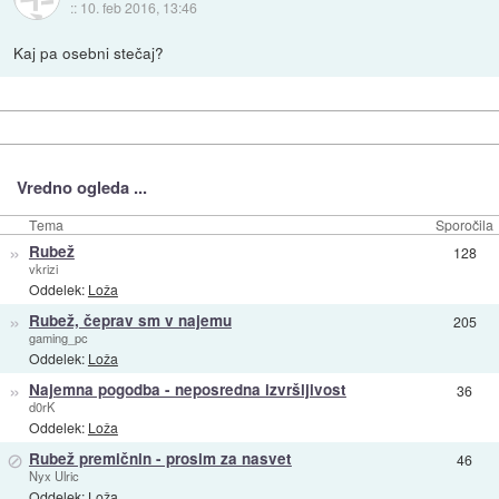
::
10. feb 2016, 13:46
Kaj pa osebni stečaj?
Vredno ogleda ...
Tema
Sporočila
»
Rubež
128
vkrizi
Oddelek:
Loža
»
Rubež, čeprav sm v najemu
205
gaming_pc
Oddelek:
Loža
»
Najemna pogodba - neposredna izvršljivost
36
d0rK
Oddelek:
Loža
⊘
Rubež premičnin - prosim za nasvet
46
Nyx Ulric
Oddelek:
Loža