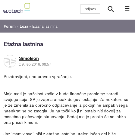
☰
Forum
»
Loža
»
Etažna lastnina
Etažna lastnina
Simoleon
::
9. feb 2016, 08:57
Pozdravljeni, eno pravno vprašanje.
Moja mati je nažalost zašla v hude finančne probleme zaradi
svojega spja. SP je zaprla ampak dolgovi ostajajo. Za nekatere se
je že zmenila za obročno odplačevanje iz pokojnine ampak vsega
naenkrat ne bo zmogla. Je na točki ko ji ni ostalo niti dovolj za
mesečno plačevanje stanovanja. Sedaj me je prosila če se lahko
ona priseli k meni.
Jaz imam v svoji hiši z etažno lastnino urejen ločen del hiše