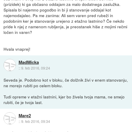
(prizidek) ki ga občasno oddajam za malo dodatnega zaslužka.
Spisala bi najemno pogodbo in bi ji stanovanje oddajal kot
najemodajalec. Pa me zanima: Ali sem varen pred rubeži in
podobnim ker je stanovanje urejeno z etažno lastnino? Če nekdo
pride k njej z namenom rubljenja, je preostanek hiše z mojimi rečmi
ločen in varen?
Hvala vnaprej!
MadMicka
::
9. feb 2016, 09:24
Seveda je. Podobno kot v bloku, če dolžnik živi v enem stanovanju,
ne morejo rubiti po celem bloku.
Tudi opreme v etažni lastnini, kjer bo živela tvoja mama, ne smejo
rubiti, če je tvoja last.
Mare2
::
9. feb 2016, 09:34