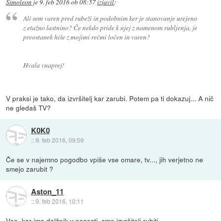
Simoleon
je
9. feb 2016 ob 08:57
izjavil
:
Ali sem varen pred rubeži in podobnim ker je stanovanje urejeno
z etažno lastnino? Če nekdo pride k njej z namenom rubljenja, je
preostanek hiše z mojimi rečmi ločen in varen?
Hvala vnaprej!
V praksi je tako, da izvršitelj kar zarubi. Potem pa ti dokazuj... A nič
ne gledaš TV?
K0K0
::
9. feb 2016, 09:59
Če se v najemno pogodbo vpiše vse omare, tv..., jih verjetno ne
smejo zarubit ?
Aston_11
::
9. feb 2016, 10:11
Vse, kar ima dolžnik v posesti, sme izvršitelj rubiti.