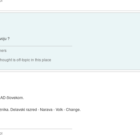
bi
voju ?
hers
hought is off-topic in this place
 NAD človekom.
eznika. Delavski razred - Narava - Volk - Change.
bi