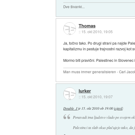
Dve šivanki...
Thomas
::
15. okt 2010, 19:05
Ja, točno tako. Po drugi strani pa najde Pal
kapitalizmu in pestuje trajnostni razvoj kot 
Mormo biti pravični. Palestinec in Slovene
Man muss immer generalisieren - Carl Jaco
lurker
::
15. okt 2010, 19:07
Double_J
je
15. okt 2010 ob 19:00
izjavil
:
Ponavadi ima ljudstvo vlado po svojem ok
Palestinci ta slab okus plačujejo tako, da