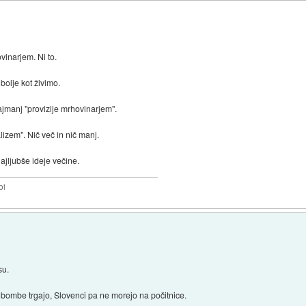
ovinarjem. Ni to.
bolje kot živimo.
najmanj "provizije mrhovinarjem".
izem". Nič več in nič manj.
najljubše ideje večine.
bi
su.
ih bombe trgajo, Slovenci pa ne morejo na počitnice.