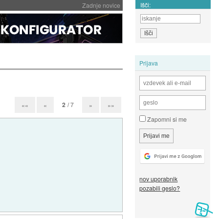
Išči:
Zadnje novice
Prijava
2
/ 7
««
«
»
»»
Zapomni si me
nov uporabnik
pozabili geslo?