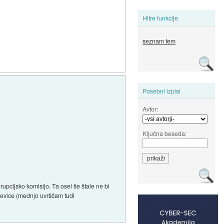
Hitre funkcije
seznam tem
Posebni izpisi
Avtor:
Ključna beseda:
upcijsko komisijo. Ta osel še štale ne bi
i levice (mednjo uvrščam tudi