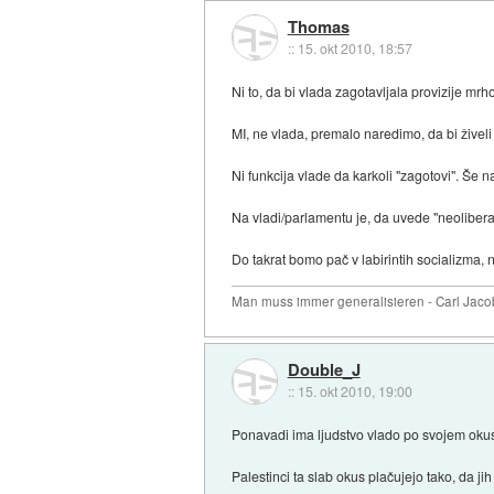
Thomas
::
15. okt 2010, 18:57
Ni to, da bi vlada zagotavljala provizije mrh
MI, ne vlada, premalo naredimo, da bi živeli 
Ni funkcija vlade da karkoli "zagotovi". Še 
Na vladi/parlamentu je, da uvede "neoliberal
Do takrat bomo pač v labirintih socializma, 
Man muss immer generalisieren - Carl Jaco
Double_J
::
15. okt 2010, 19:00
Ponavadi ima ljudstvo vlado po svojem oku
Palestinci ta slab okus plačujejo tako, da j