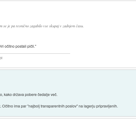
enim se je pa resnično zagabilo vse skupaj v zadnjem času.
ri očitno postali pičli."
bi
amo, kako država pobere čedalje več.
Očitno ima par "najbolj transparentnih poslov" na lagerju pripravljenih.