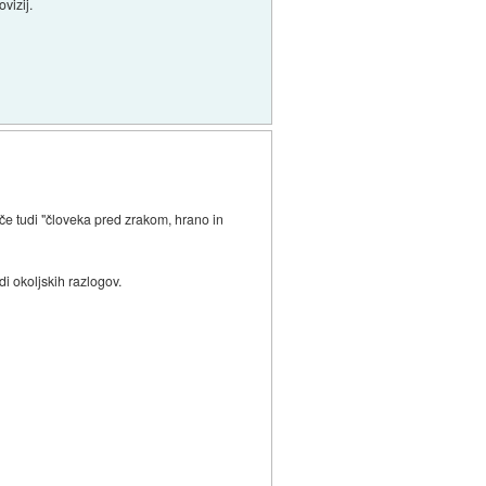
vizij.
če tudi "človeka pred zrakom, hrano in
di okoljskih razlogov.