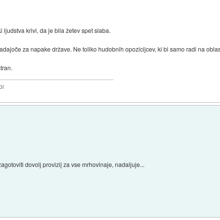
 ljudstva krivi, da je bila žetev spet slaba.
 vladajoče za napake države. Ne toliko hudobnih opozicijcev, ki bi samo radi na oblas
tran.
bi
agotoviti dovolj provizij za vse mrhovinaje, nadaljuje...