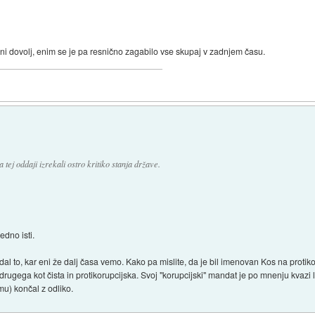
ih ni dovolj, enim se je pa resnično zagabilo vse skupaj v zadnjem času.
 tej oddaji izrekali ostro kritiko stanja države.
edno isti.
 to, kar eni že dalj časa vemo. Kako pa mislite, da je bil imenovan Kos na protikor
j drugega kot čista in protikorupcijska. Svoj "korupcijski" mandat je po mnenju kvaz
u) končal z odliko.