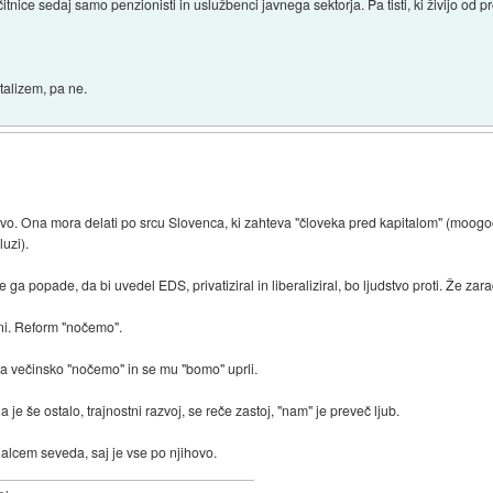
čitnice sedaj samo penzionisti in uslužbenci javnega sektorja. Pa tisti, ki živijo od pro
italizem, pa ne.
evo. Ona mora delati po srcu Slovenca, ki zahteva "človeka pred kapitalom" (moogo
luzi).
ga popade, da bi uvedel EDS, privatiziral in liberaliziral, bo ljudstvo proti. Že zara
zni. Reform "nočemo".
ega večinsko "nočemo" in se mu "bomo" uprli.
e še ostalo, trajnostni razvoj, se reče zastoj, "nam" je preveč ljub.
tualcem seveda, saj je vse po njihovo.