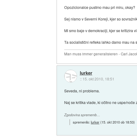
Opozicionalce pustmo mau pri miru, okay?
Sej nismo v Severni Koreji, kjer so sovražniki
Mi smo baje v demokraciji, kjer se kritizira
Ta socialistični refleks lahko damo mau na s
Man muss immer generalisieren - Carl Jaco
lurker
::
15. okt 2010, 18:51
Seveda, ni problema.
Naj se kritika vlade, ki očitno ne uspe/noče z
Zgodovina sprememb…
spremenilo:
lurker
(
15. okt 2010 ob 18:53
)