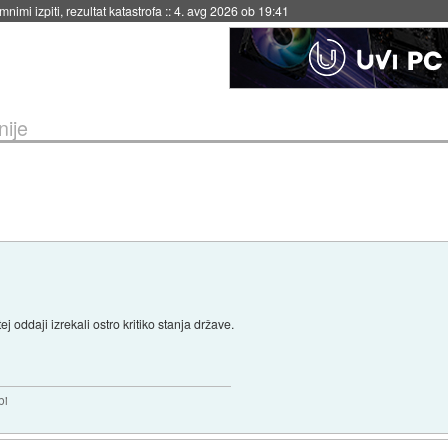
eto za večkratno uporabo
::
4. avg 2026 ob 19:41
nije
j oddaji izrekali ostro kritiko stanja države.
bi