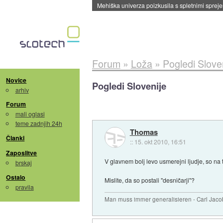
Evropska vesoljska agencija razvija svojo rak
Forum
»
Loža
»
Pogledi Slove
Novice
Pogledi Slovenije
arhiv
Forum
mali oglasi
teme zadnjih 24h
Thomas
Članki
::
15. okt 2010, 16:51
Zaposlitve
V glavnem bolj levo usmerejni ljudje, so na te
brskaj
Ostalo
Mislite, da so postali "desničarji"?
pravila
Man muss immer generalisieren - Carl Jaco