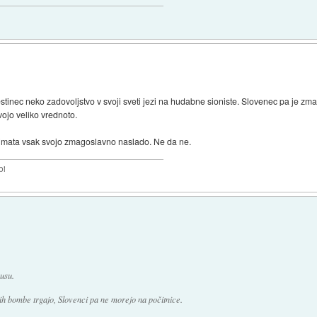
estinec neko zadovoljstvo v svoji sveti jezi na hudabne sioniste. Slovenec pa je zma
svojo veliko vrednoto.
c imata vsak svojo zmagoslavno naslado. Ne da ne.
bi
usu.
 jih bombe trgajo, Slovenci pa ne morejo na počitnice.