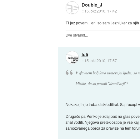
Double_J
::
15. okt 2010, 17:42
Ti jaz povem... eni so sami jezni, ker za nj
Dve šivanki...
luli
::
15. okt 2010, 17:57
V glavnem bolj levo usmerejni ljudje, so na
Mislite, da so postali "desničarji"?
Nekako jih je treba diskreditirat. Saj recept v
Drugače pa Penko je zdaj pač na glas povedal
znal voditi. Njegova preteklost pa je vse ka
samozvanega borca za pravize na tem forum