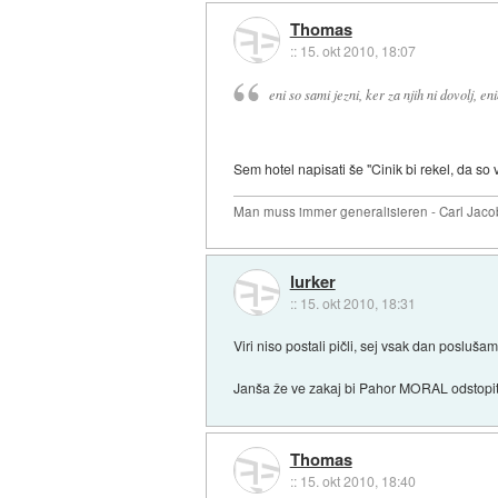
Thomas
::
15. okt 2010, 18:07
eni so sami jezni, ker za njih ni dovolj, 
Sem hotel napisati še "Cinik bi rekel, da so vi
Man muss immer generalisieren - Carl Jaco
lurker
::
15. okt 2010, 18:31
Viri niso postali pičli, sej vsak dan posluš
Janša že ve zakaj bi Pahor MORAL odstopit. 
Thomas
::
15. okt 2010, 18:40