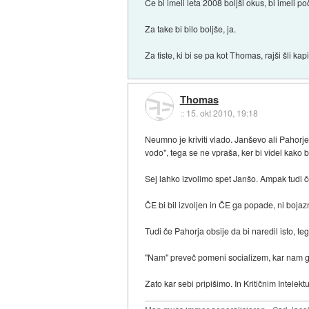
Če bi imeli leta 2008 boljši okus, bi imeli po
Za take bi bilo boljše, ja.
Za tiste, ki bi se pa kot Thomas, rajši šli kap
Thomas
::
15. okt 2010, 19:18
Neumno je kriviti vlado. Janševo ali Pahorj
vodo", tega se ne vpraša, ker bi videl kako b
Sej lahko izvolimo spet Janšo. Ampak tudi če 
ČE bi bil izvoljen in ČE ga popade, ni boja
Tudi če Pahorja obsije da bi naredil isto, t
"Nam" preveč pomeni socializem, kar nam ga j
Zato kar sebi pripišimo. In Kritičnim Intelek