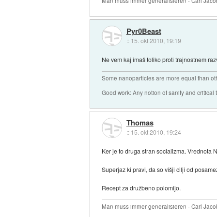
Man muss immer generalisieren - Carl Jaco
Pyr0Beast
::
15. okt 2010, 19:19
Ne vem kaj imaš toliko proti trajnostnem raz
Some nanoparticles are more equal than ot
Good work: Any notion of sanity and critical t
Thomas
::
15. okt 2010, 19:24
Ker je to druga stran socializma. Vrednota
Superjaz ki pravi, da so višji cilji od posam
Recept za družbeno polomijo.
Man muss immer generalisieren - Carl Jaco