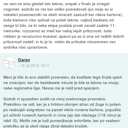
ne vem ce smo gledali isto tekmo, ampak v finalu je zmagal
nogomet. sodniki so res kar veliko posredovali (po moje so si
nekateri posamezniki na obeh straneh zasluzili kar rdece kartone),
toda bistveno niso vplivali na potek tekme. najbolj bedasto od
vsega bi bilo, ce bi neka ekipa postala prvak zaradi zadete 11-
metrovke. nizozemci so imeli kar nekaj lepih priloznosti, toda
robben je nerazumno kvackal, spanci pa so iz ene od redkih dobrih
priloznosti zadeli, in to je to. mislm da pritozbe nizozemcev cez
sodnika niso upravicene.
Daren
::
12. jul 2010, 10:11
Meni je bilo to eno slabših prvenstev, da kvalitete tega finala sploh
ne omenjam, ker do šestdesete minute je bila ta tekma na nivoju
neke regionalne lige. Navas me je rešil pred spanjem.
Sodnik ni sposoben soditi na nivoj svetovnega prvenstvo.
Prekrškov ne vidi, ker je s hrbtom obrnjen stran od žoge in potem
po reakcijah soigralcev na pamet vleče rumene kartone, popušča
pri očitnih rumenih kartonih in nima jajc dat rdečega (116 minut je
rabil :S). Motilo me je tudi pomanjkanje avtoritete, ker po vsakem
prekršku se je okoli njega zbral debatni krožek.