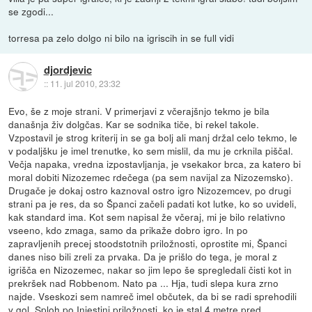
se zgodi...
torresa pa zelo dolgo ni bilo na igriscih in se full vidi
djordjevic
::
11. jul 2010, 23:32
Evo, še z moje strani. V primerjavi z včerajšnjo tekmo je bila
današnja živ dolgčas. Kar se sodnika tiče, bi rekel takole.
Vzpostavil je strog kriterij in se ga bolj ali manj držal celo tekmo, le
v podaljšku je imel trenutke, ko sem mislil, da mu je crknila piščal.
Večja napaka, vredna izpostavljanja, je vsekakor brca, za katero bi
moral dobiti Nizozemec rdečega (pa sem navijal za Nizozemsko).
Drugače je dokaj ostro kaznoval ostro igro Nizozemcev, po drugi
strani pa je res, da so Španci začeli padati kot lutke, ko so uvideli,
kak standard ima. Kot sem napisal že včeraj, mi je bilo relativno
vseeno, kdo zmaga, samo da prikaže dobro igro. In po
zapravljenih precej stoodstotnih priložnosti, oprostite mi, Španci
danes niso bili zreli za prvaka. Da je prišlo do tega, je moral z
igrišča en Nizozemec, nakar so jim lepo še spregledali čisti kot in
prekršek nad Robbenom. Nato pa ... Hja, tudi slepa kura zrno
najde. Vseskozi sem namreč imel občutek, da bi se radi sprehodili
v gol. Sploh po Iniestini priložnosti, ko je stal 4 metre pred