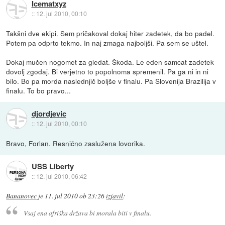
Icematxyz
::
12. jul 2010, 00:10
Takšni dve ekipi. Sem pričakoval dokaj hiter zadetek, da bo padel.
Potem pa odprto tekmo. In naj zmaga najboljši. Pa sem se uštel.
Dokaj mučen nogomet za gledat. Škoda. Le eden samcat zadetek
dovolj zgodaj. Bi verjetno to popolnoma spremenil. Pa ga ni in ni
bilo. Bo pa morda naslednjič boljše v finalu. Pa Slovenija Brazilija v
finalu. To bo pravo...
djordjevic
::
12. jul 2010, 00:10
Bravo, Forlan. Resnično zaslužena lovorika.
USS Liberty
::
12. jul 2010, 06:42
Bananovec
je
11. jul 2010 ob 23:26
izjavil
:
Vsaj ena afriška država bi morala biti v finalu.