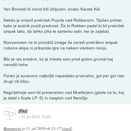
Van Bommel bi moral biti izključen, enako Karate Kid.
Nekdo je omenil prekršek Puyola nad Robbenom. Tipičen primer,
kako je sodnik pustil prednost. Če bi Robben padel bi bil prekršek
ampak tako, da lahko joka le samemu sebi, ker je zajebal.
Nizozemcem ne bi privoščil zmage že zaradi prekrškov ampak
nobena ekipa ni prikazala igre na nekem visokem nivoju.
Bilo je res smešno, ko je Iniesta sam pred golom gruntal kaj
narediti hehe.
Forlan je suvereno najboljši napadalec prvenstvo, gol per gol niso
drugi niti blizu.
Najprijetneje sem bil presenečen nad Muellerjem (glede na to, kaj
je delal v finale LP :S) in nasploh nad Nemčijo.
jRk0
::
12. jul 2010, 10:20
Bananovec
je
11. jul 2010 ob 23:17
izjavil
: