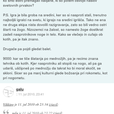
ko smo edini premagali Italijane, ki so potem osvojili naslov
svetovnih prvakov?
P.S. Igra je bila groba na sredini, ker so si nasproti stali, trenutno
najboljši igralci na svetu, ki igrajo na sredini igrišča. Tako ne ena
ne druga ekipa nista dovolili razigravanja, zato so bili vedno ostri
štarti na žogo. Nizozemci na žalost, so namesto žoge dostikrat
zadeli nasprotnikove noge in telo. Kako se vlečejo in cufajo ob
kotih, pa je itak znano.
Drugače pa pojdi gledat balet.
9000: kar se tiče šlatanja po mednožjih, pa je recimo znana
tehnika ob kotih. Kjer nasprotniku ali stopiš na nogo, ali pa ga
udariš, uščipneš po mednožju da takrat ko bi moral skočit, se
skloni. Sicer so pa manj kulturni glede božoanja pri rokometu, kot
pri nogometu.
galu
::
11. jul 2010, 23:41
Vikking
je
11. jul 2010 ob 23:34
izjavil
:
galu
je
11. jul 2010 ob 23:22
izjavil
: