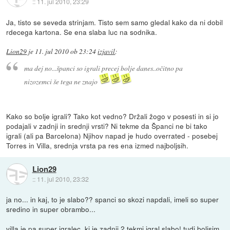
::
11. jul 2010, 23:29
Ja, tisto se seveda strinjam. Tisto sem samo gledal kako da ni dobil
rdecega kartona. Se ena slaba luc na sodnika.
Lion29
je
11. jul 2010 ob 23:24
izjavil
:
ma dej no...španci so igrali precej bolje danes..očitno pa
nizozemci še tega ne znajo
Kako so bolje igrali? Tako kot vedno? Držali žogo v posesti in si jo
podajali v zadnji in srednji vrsti? Ni tekme da Španci ne bi tako
igrali (ali pa Barcelona) Njihov napad je hudo overrated - posebej
Torres in Villa, srednja vrsta pa res ena izmed najboljsih.
Lion29
::
11. jul 2010, 23:32
ja no... in kaj, to je slabo?? spanci so skozi napdali, imeli so super
sredino in super obrambo...
villa je pa super igralec, ki je zadnji 2 tekmi igral slabo! tudi boljsim