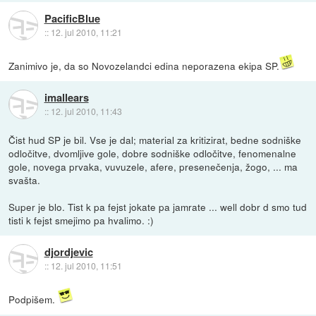
PacificBlue
::
12. jul 2010, 11:21
Zanimivo je, da so Novozelandci edina neporazena ekipa SP.
imallears
::
12. jul 2010, 11:43
Čist hud SP je bil. Vse je dal; material za kritizirat, bedne sodniške
odločitve, dvomljive gole, dobre sodniške odločitve, fenomenalne
gole, novega prvaka, vuvuzele, afere, presenečenja, žogo, ... ma
svašta.
Super je blo. Tist k pa fejst jokate pa jamrate ... well dobr d smo tud
tisti k fejst smejimo pa hvalimo. :)
djordjevic
::
12. jul 2010, 11:51
Podpišem.