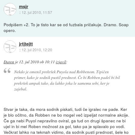
msjr
::
12. jul 2010, 11:57
Podpišem +2. To je tisto kar se od fuzbala pričakuje. Dramo. Soap
opero.
jrtjtejtt
::
12. jul 2010, 12:20
Daren
je
12. jul 2010 ob 10:11
izjavil
:
Nekdo je omenil prekršek Puyola nad Robbenom. Tipičen
primer, kako je sodnik pustil prednost. Če bi Robben padel bi bil
prekršek ampak tako, da lahko joka le samemu sebi, ker je
zajebal.
Stvar je taka, da mora sodnik piskati, tudi če igralec ne pade. Ker
je blo očitno, da Robben ne bo mogel več izpeljat normalne akcije.
Če ga nebi Puyol nepravilno oviral, ga tud on drugi španec ne bi
ujel in bi mel Roben možnost za gol, tako pa je splavalo po vodi.
Večkrat lahko na tekmah vidimo, da sodnik pusti prednost, šele ko