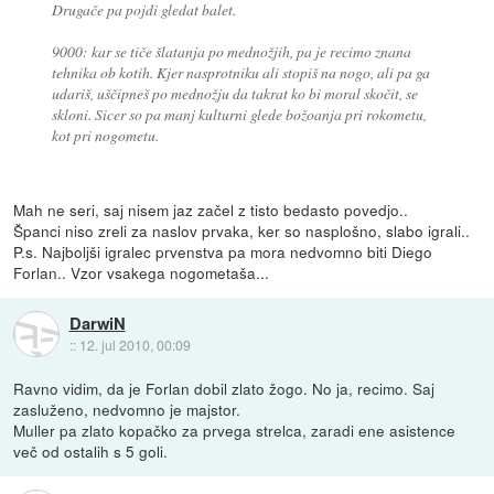
Drugače pa pojdi gledat balet.
9000: kar se tiče šlatanja po mednožjih, pa je recimo znana
tehnika ob kotih. Kjer nasprotniku ali stopiš na nogo, ali pa ga
udariš, uščipneš po mednožju da takrat ko bi moral skočit, se
skloni. Sicer so pa manj kulturni glede božoanja pri rokometu,
kot pri nogometu.
Mah ne seri, saj nisem jaz začel z tisto bedasto povedjo..
Španci niso zreli za naslov prvaka, ker so nasplošno, slabo igrali..
P.s. Najboljši igralec prvenstva pa mora nedvomno biti Diego
Forlan.. Vzor vsakega nogometaša...
DarwiN
::
12. jul 2010, 00:09
Ravno vidim, da je Forlan dobil zlato žogo. No ja, recimo. Saj
zasluženo, nedvomno je majstor.
Muller pa zlato kopačko za prvega strelca, zaradi ene asistence
več od ostalih s 5 goli.