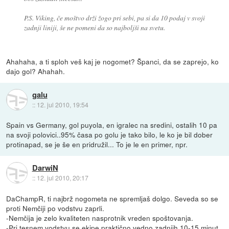
P.S. Viking, če moštvo drži žogo pri sebi, pa si da 10 podaj v svoji
zadnji liniji, še ne pomeni da so najboljši na svetu.
Ahahaha, a ti sploh veš kaj je nogomet? Španci, da se zaprejo, ko
dajo gol? Ahahah.
galu
::
12. jul 2010, 19:54
Spain vs Germany, gol puyola, en igralec na sredini, ostalih 10 pa
na svoji polovici..95% časa po golu je tako bilo, le ko je bil dober
protinapad, se je še en pridružil... To je le en primer, npr.
DarwiN
::
12. jul 2010, 20:17
DaChampR, ti najbrž nogometa ne spremljaš dolgo. Seveda so se
proti Nemčiji po vodstvu zaprli.
-Nemčija je zelo kvaliteten nasprotnik vreden spoštovanja.
-Pri tesnem vodstvu se ekipe praktično vedno zadnjih 10-15 minut