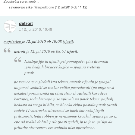
Zgodovina sprememb…
zavarovalo slike:
WarpedGone
(
12. jul 2010 ob 11:12
)
detroit
::
12. jul 2010, 10:48
mojsterleo
je
12. jul 2010 ob 10:08
izjavil
:
detroit
je
12. jul 2010 ob 08:51
izjavil
:
Izkušnje fife in njenih pet pomagačev plus dramska
igra bednih brcačev kuglce = španija svetovni
prvak
ne vem ce smo gledali isto tekmo, ampak v finalu je zmagal
nogomet. sodniki so res kar veliko posredovali (po moje so si
nekateri posamezniki na obeh straneh zasluzili kar rdece
kartone), toda bistveno niso vplivali na potek tekme. najbolj
bedasto od vsega bi bilo, ce bi neka ekipa postala prvak zaradi
zadete 11-metrovke. nizozemci so imeli kar nekaj lepih
priloznosti, toda robben je nerazumno kvackal, spanci pa so iz
ene od redkih dobrih priloznosti zadeli, in to je to. mislm da
pritozbe nizozemcev cez sodnika niso upravicene.