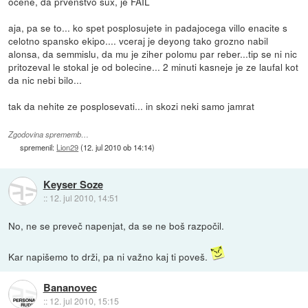
ocene, da prvenstvo sux, je FAIL
aja, pa se to... ko spet posplosujete in padajocega villo enacite s
celotno spansko ekipo.... vceraj je deyong tako grozno nabil
alonsa, da semmislu, da mu je ziher polomu par reber...tip se ni nic
pritozeval le stokal je od bolecine... 2 minuti kasneje je ze laufal kot
da nic nebi bilo...
tak da nehite ze posplosevati... in skozi neki samo jamrat
Zgodovina sprememb…
spremenil:
Lion29
(
12. jul 2010 ob 14:14
)
Keyser Soze
::
12. jul 2010, 14:51
No, ne se preveč napenjat, da se ne boš razpočil.
Kar napišemo to drži, pa ni važno kaj ti poveš.
Bananovec
::
12. jul 2010, 15:15