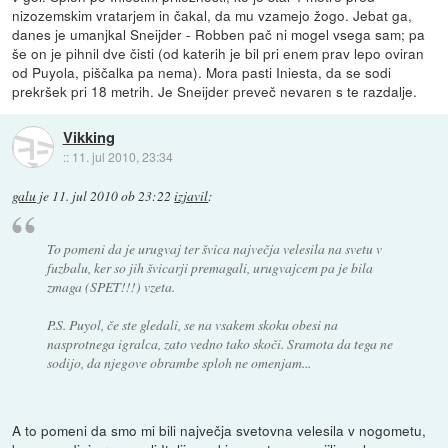
nizozemskim vratarjem in čakal, da mu vzamejo žogo. Jebat ga,
danes je umanjkal Sneijder - Robben pač ni mogel vsega sam; pa
še on je pihnil dve čisti (od katerih je bil pri enem prav lepo oviran
od Puyola, piščalka pa nema). Mora pasti Iniesta, da se sodi
prekršek pri 18 metrih. Je Sneijder preveč nevaren s te razdalje.
Vikking
::
11. jul 2010, 23:34
galu
je
11. jul 2010 ob 23:22
izjavil
:
To pomeni da je urugvaj ter švica največja velesila na svetu v
fuzbalu, ker so jih švicarji premagali, urugvajcem pa je bila
zmaga (SPET!!!) vzeta.
P.S. Puyol, če ste gledali, se na vsakem skoku obesi na
nasprotnega igralca, zato vedno tako skoči. Sramota da tega ne
sodijo, da njegove obrambe sploh ne omenjam...
A to pomeni da smo mi bili največja svetovna velesila v nogometu,