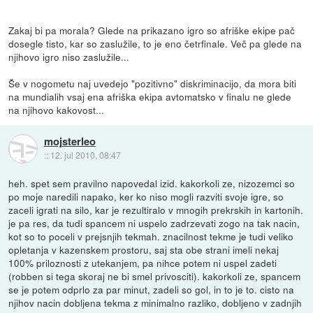
Zakaj bi pa morala? Glede na prikazano igro so afriške ekipe pač
dosegle tisto, kar so zaslužile, to je eno četrfinale. Več pa glede na
njihovo igro niso zaslužile...
Še v nogometu naj uvedejo "pozitivno" diskriminacijo, da mora biti
na mundialih vsaj ena afriška ekipa avtomatsko v finalu ne glede
na njihovo kakovost...
mojsterleo
::
12. jul 2010, 08:47
heh. spet sem pravilno napovedal izid. kakorkoli ze, nizozemci so
po moje naredili napako, ker ko niso mogli razviti svoje igre, so
zaceli igrati na silo, kar je rezultiralo v mnogih prekrskih in kartonih.
je pa res, da tudi spancem ni uspelo zadrzevati zogo na tak nacin,
kot so to poceli v prejsnjih tekmah. znacilnost tekme je tudi veliko
opletanja v kazenskem prostoru, saj sta obe strani imeli nekaj
100% priloznosti z utekanjem, pa nihce potem ni uspel zadeti
(robben si tega skoraj ne bi smel privosciti). kakorkoli ze, spancem
se je potem odprlo za par minut, zadeli so gol, in to je to. cisto na
njihov nacin dobljena tekma z minimalno razliko, dobljeno v zadnjih