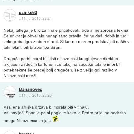
dzinks63
::
11. jul 2010, 23:24
Nekaj takega je bilo za finale pričakovati, trda in neizprosna tekma.
Še enkrat je obveljalo nenapisano pravilo, če ne daš, dobiš in tudi
zelo groba igra z obeh strani. Si kar ne morem predstavljati naših v
taki tekmi, bili bi zbombardirani.
Drugače pa bi moral biti tisti nizozemski kungfujevec direktno
izključen z rdečim kartonom že takoj na začetku tekme in bi bil
potek tekme še precej bolj drugačen, še z večjo gol razliko v
Nizozemski mreži.
Bananovec
::
11. jul 2010, 23:26
Vsaj ena afriška država bi morala biti v finalu.
Vsi navijači Španije pa si poglejte kako je Pedro prijel po pedrsko
enega Nizozemca za jaja
kmetek