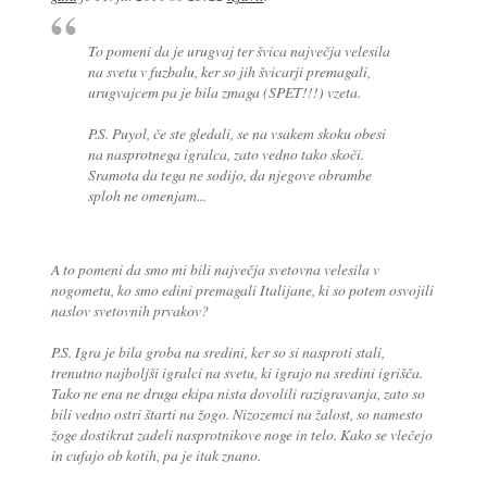
To pomeni da je urugvaj ter švica največja velesila
na svetu v fuzbalu, ker so jih švicarji premagali,
urugvajcem pa je bila zmaga (SPET!!!) vzeta.
P.S. Puyol, če ste gledali, se na vsakem skoku obesi
na nasprotnega igralca, zato vedno tako skoči.
Sramota da tega ne sodijo, da njegove obrambe
sploh ne omenjam...
A to pomeni da smo mi bili največja svetovna velesila v
nogometu, ko smo edini premagali Italijane, ki so potem osvojili
naslov svetovnih prvakov?
P.S. Igra je bila groba na sredini, ker so si nasproti stali,
trenutno najboljši igralci na svetu, ki igrajo na sredini igrišča.
Tako ne ena ne druga ekipa nista dovolili razigravanja, zato so
bili vedno ostri štarti na žogo. Nizozemci na žalost, so namesto
žoge dostikrat zadeli nasprotnikove noge in telo. Kako se vlečejo
in cufajo ob kotih, pa je itak znano.