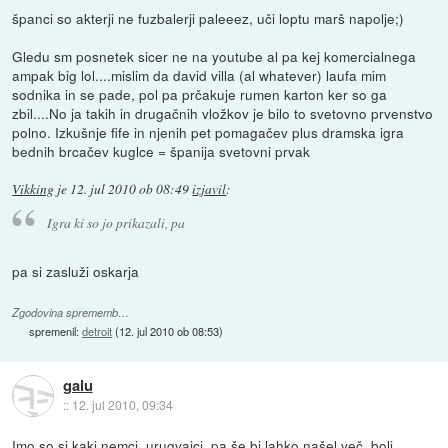
španci so akterji ne fuzbalerji paleeez, uči loptu marš napolje;)
Gledu sm posnetek sicer ne na youtube al pa kej komercialnega
ampak big lol....mislim da david villa (al whatever) laufa mim
sodnika in se pade, pol pa prčakuje rumen karton ker so ga
zbil....No ja takih in drugačnih vložkov je bilo to svetovno prvenstvo
polno. Izkušnje fife in njenih pet pomagačev plus dramska igra
bednih brcačev kuglce = španija svetovni prvak
Vikking
je
12. jul 2010 ob 08:49
izjavil
:
Igra ki so jo prikazali, pa
pa si zasluži oskarja
Zgodovina sprememb…
spremenil:
detroit
(
12. jul 2010 ob 08:53
)
galu
::
12. jul 2010, 09:34
Imo so si kaki nemci, urugvajci, pa še bi lahko našel več, bolj