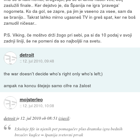
zaslužili finale.. Ker dejstvo je, da Španija ne igra 'pravega'
nogometa. Ko da gol, se zapre, pa jim je vseeno za vsee, sam da
se branijo.. Takrat lahko mirno ugasneš TV in greš spat, ker ne boš
zamudil ničesar..
P.S. Viking, če moštvo drži žogo pri sebi, pa si da 10 podaj v svoji
zadnji liniji, še ne pomeni da so najboljši na svetu.
detroit
::
12. jul 2010, 09:48
the war doesn't decide who's right only who's left;)
ampak na koncu štejejo samo cifre na žalost
mojsterleo
::
12. jul 2010, 10:08
detroit
je
12. jul 2010 ob 08:51
izjavil
:
Izkušnje fife in njenih pet pomagačev plus dramska igra bednih
brcačev kuglce = španija svetovni prvak