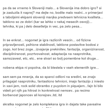
pa da se vrnemo k Sloveniji malo... a Slovenija ima dobro igro? si
je zasluzila it naprej? ma dejte no, bodite malo realni...v primerjavi
s taboljsimi ekipami sloveniji manjka predvsem tehnicna kvaliteta...
takticno so ze dobri (kar se lahko v nekaj mesecih osvoji)...
tehnika, ki pa j delo desetletja in vec, pa zelo pesa...
In se enkrat... nogomet je igra razlicnih vescin... od fizicne
pripravljenosti, psihicne stabilnosti, takticne postavitve bodosi z
zogo, kot brez zoge...izvajanje prekiniitev, fantazija, organiziranost,
discipliniranost, pozrtvovalnost, adaptacija na nasprotnika,
samozavest, etc, etc.. ene stvari so bolj pomembne kot druge...
nobena ekipa ni popolna, da bi blestela v vseh elementih igre...
sam sem pa mnenja, da so spanci odlicni na sredini, se znajo
prilagajat nasprotniku, fantasticno tehnicni, imajo fantazijo z iniesto
in xavi-jem, rock solid obrambo z puyolom in piquejem...fajn bi bilo
videti pri njih pa hitrost in konkretnost nemcev.. pa recimo
borbenost japoncev ali korejcev..itd, itd
skratka nogomet je zelo kompleksna igra in dajata take pavsalne