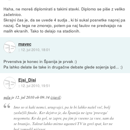
Haha, ne moreš diplomirati s takimi stavki. Diplomo se piše z veliko
začetnico.
Skrajni čas je, da se uvede 4 sudja , ki bi sukal posnetke naprej pa
nazaj. Če tega ne zmorejo, potem pa naj faulov ne predvajajo na
malih ekranih. Tako to delajo na stadionih.
mavec
::
12. jul 2010, 18:01
Prvenstva je konec in Španija je prvak :)
Pa lahko delate še take in drugačne debate glede sojenja ipd... :)
Ejsi_Disi
::
12. jul 2010, 19:51
galu
je
12. jul 2010 ob 09:34
izjavil
:
Imo so si kaki nemci, urugvajci, pa še bi lahko našel več, bolj
zaslužili finale.. Ker dejstvo je, da Španija ne igra 'pravega'
nogometa. Ko da gol, se zapre, pa jim je vseeno za vsee, sam da
se branijo.. Takrat lahko mirno ugasneš TV in greš spat, ker ne
boš zamudil ničesar..