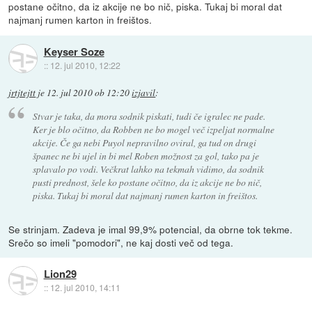
postane očitno, da iz akcije ne bo nič, piska. Tukaj bi moral dat
najmanj rumen karton in freištos.
Keyser Soze
::
12. jul 2010, 12:22
jrtjtejtt
je
12. jul 2010 ob 12:20
izjavil
:
Stvar je taka, da mora sodnik piskati, tudi če igralec ne pade.
Ker je blo očitno, da Robben ne bo mogel več izpeljat normalne
akcije. Če ga nebi Puyol nepravilno oviral, ga tud on drugi
španec ne bi ujel in bi mel Roben možnost za gol, tako pa je
splavalo po vodi. Večkrat lahko na tekmah vidimo, da sodnik
pusti prednost, šele ko postane očitno, da iz akcije ne bo nič,
piska. Tukaj bi moral dat najmanj rumen karton in freištos.
Se strinjam. Zadeva je imal 99,9% potencial, da obrne tok tekme.
Srečo so imeli "pomodori", ne kaj dosti več od tega.
Lion29
::
12. jul 2010, 14:11