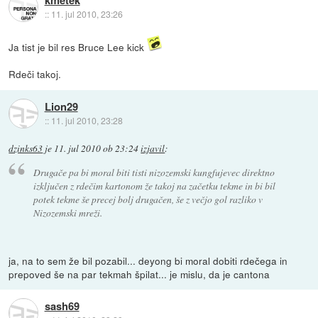
::
11. jul 2010, 23:26
Ja tist je bil res Bruce Lee kick
Rdeči takoj.
Lion29
::
11. jul 2010, 23:28
dzinks63
je
11. jul 2010 ob 23:24
izjavil
:
Drugače pa bi moral biti tisti nizozemski kungfujevec direktno
izključen z rdečim kartonom že takoj na začetku tekme in bi bil
potek tekme še precej bolj drugačen, še z večjo gol razliko v
Nizozemski mreži.
ja, na to sem že bil pozabil... deyong bi moral dobiti rdečega in
prepoved še na par tekmah špilat... je mislu, da je cantona
sash69