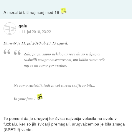
A moral bi biti najmanj med 16
galu
::
11. jul 2010, 23:22
DarwiN
je
11. jul 2010 ob 23:15
izjavil
:
Zdaj pa mi samo nekdo naj reče da so si Španci
zaslužili zmago na svetovnem, mu lahko samo reče
naj se mi samo gor vsedne,
Ne samo zaslužili, tudi za cel razred boljši so bili...
In your face !
To pomeni da je urugvaj ter švica največja velesila na svetu v
fuzbalu, ker so jih švicarji premagali, urugvajcem pa je bila zmaga
(SPET!!!) vzeta.