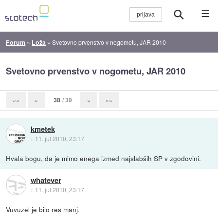
☰
Forum
»
Loža
»
Svetovno prvenstvo v nogometu, JAR 2010
Svetovno prvenstvo v nogometu, JAR 2010
38
/ 39
««
«
»
»»
kmetek
::
11. jul 2010, 23:17
Hvala bogu, da je mimo enega izmed najslabših SP v zgodovini.
whatever
::
11. jul 2010, 23:17
Vuvuzel je bilo res manj.