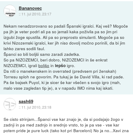
Bananovec
::
11. jul 2010, 23:17
Nekam nenadzorovano so padali Španski igralci. Kaj veš? Mogoče
pa jih je veter podrl ali pa so jemali kaka poživila pa so jim pri
izgubi žoge spustila. Ali pa so preprosto simulanti. Mogoče pa so
krivi Nizozemski igralci, ker jih niso dovolj močno porinili, da bi jim
lahko zares sodili faul.
Španci so bili boljši samo zaradi zadetka.
So pa NIZOZEMCI, beri dobro, NIZOZEMCI in še enkrat
NIZOZEMCI, igrali
boljšo
in
igro.
lepšo
Da niti o manekenskem in overrated (predvsem pri ženskah)
Torresu sploh ne govorim. Pa tukaj je še David Villa, ki rad pade.
Pa še bajsek Puyol, ki je sicer še kar všečen s svojo igro (mah,
malo vase zagledan tip je), a v napadu IMO nima kaj iskati.
sash69
::
11. jul 2010, 23:18
Se cisto strinjam...Španci vse kar znajo je, da si podajajo žogo v
zadnji in pa med zadnjo in srednjo vrsto, to je pa vse - vse kar
potem pride je pure luck (tako kot pri Barceloni) No ja no...Xavi zna