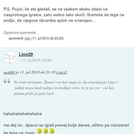
P.S. Puyol, če ste gledali, se na vsakem skoku obesi na
nasprotnega igralca, zato vedno tako skoči. Sramota da tega ne
sodijo, da njegove obrambe sploh ne omenjam...
Zgodovina sprememb…
spremenil:
galu
(
11. jul 2010 ob 23:23
)
Lion29
::
11. jul 2010, 23:24
sash69
je
11. jul 2010 ob 23:18
izjavil
:
Se cisto strinjam...Španci vse kar znajo je, da si podajajo žogo v
zadnji in pa med zadnjo in srednjo vrsto, to je pa vse - vse kar
potem pride je pure luck
hahahahahahahaha
ma dej no...španci so igrali precej bolje danes..očitno pa nizozemci
še tega ne znajo