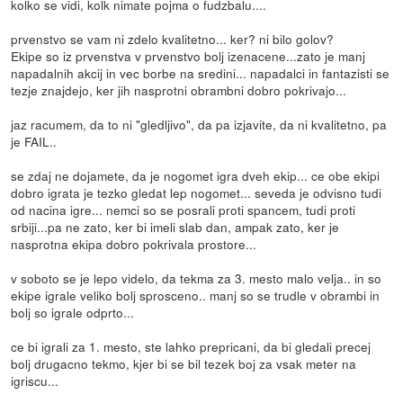
kolko se vidi, kolk nimate pojma o fudzbalu....
prvenstvo se vam ni zdelo kvalitetno... ker? ni bilo golov?
Ekipe so iz prvenstva v prvenstvo bolj izenacene...zato je manj
napadalnih akcij in vec borbe na sredini... napadalci in fantazisti se
tezje znajdejo, ker jih nasprotni obrambni dobro pokrivajo...
jaz racumem, da to ni "gledljivo", da pa izjavite, da ni kvalitetno, pa
je FAIL..
se zdaj ne dojamete, da je nogomet igra dveh ekip... ce obe ekipi
dobro igrata je tezko gledat lep nogomet... seveda je odvisno tudi
od nacina igre... nemci so se posrali proti spancem, tudi proti
srbiji...pa ne zato, ker bi imeli slab dan, ampak zato, ker je
nasprotna ekipa dobro pokrivala prostore...
v soboto se je lepo videlo, da tekma za 3. mesto malo velja.. in so
ekipe igrale veliko bolj sprosceno.. manj so se trudle v obrambi in
bolj so igrale odprto...
ce bi igrali za 1. mesto, ste lahko prepricani, da bi gledali precej
bolj drugacno tekmo, kjer bi se bil tezek boj za vsak meter na
igriscu...