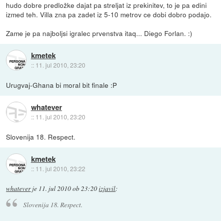
hudo dobre predložke dajat pa streljat iz prekinitev, to je pa edini
izmed teh. Villa zna pa zadet iz 5-10 metrov ce dobi dobro podajo.
Zame je pa najboljsi igralec prvenstva itaq... Diego Forlan. :)
kmetek
::
11. jul 2010, 23:20
Urugvaj-Ghana bi moral bit finale :P
whatever
::
11. jul 2010, 23:20
Slovenija 18. Respect.
kmetek
::
11. jul 2010, 23:22
whatever
je
11. jul 2010 ob 23:20
izjavil
:
Slovenija 18. Respect.