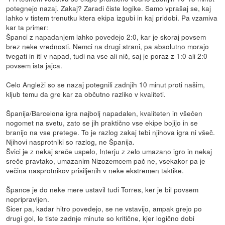
potegnejo nazaj. Zakaj? Zaradi čiste logike. Samo vprašaj se, kaj
lahko v tistem trenutku ktera ekipa izgubi in kaj pridobi. Pa vzamiva
kar ta primer:
Španci z napadanjem lahko povedejo 2:0, kar je skoraj povsem
brez neke vrednosti. Nemci na drugi strani, pa absolutno morajo
tvegati in iti v napad, tudi na vse ali nič, saj je poraz z 1:0 ali 2:0
povsem ista jajca.
Celo Angleži so se nazaj potegnili zadnjih 10 minut proti našim,
kljub temu da gre kar za občutno razliko v kvaliteti.
Španija/Barcelona igra najbolj napadalen, kvaliteten in všečen
nogomet na svetu, zato se jih praktično vse ekipe bojijo in se
branijo na vse pretege. To je razlog zakaj tebi njihova igra ni všeč.
Njihovi nasprotniki so razlog, ne Španija.
Švici je z nekaj sreče uspelo, Interju z zelo umazano igro in nekaj
sreče pravtako, umazanim Nizozemcem pač ne, vsekakor pa je
večina nasprotnikov prisiljenih v neke ekstremen taktike.
Špance je do neke mere ustavil tudi Torres, ker je bil povsem
nepripravljen.
Sicer pa, kadar hitro povedejo, se ne vstavijo, ampak grejo po
drugi gol, le tiste zadnje minute so kritične, kjer logično dobi