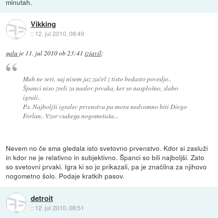
minutah.
Vikking
::
12. jul 2010, 08:49
galu
je
11. jul 2010 ob 23:41
izjavil
:
Mah ne seri, saj nisem jaz začel z tisto bedasto povedjo..
Španci niso zreli za naslov prvaka, ker so nasplošno, slabo
igrali..
P.s. Najboljši igralec prvenstva pa mora nedvomno biti Diego
Forlan.. Vzor vsakega nogometaša...
Nevem no če sma gledala isto svetovno prvenstvo. Kdor si zasluži
in kdor ne je relativno in subjektivno. Španci so bili najboljši. Zato
so svetovni prvaki. Igra ki so jo prikazali, pa je značilna za njihovo
nogometno šolo. Podaje kratkih pasov.
detroit
::
12. jul 2010, 08:51