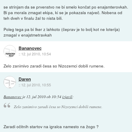
se strinjam da se prvenstvo ne bi smelo končat po enajsmterovkah.
Bi pa morala zmagat ekipa, ki se je pokazala največ. Nobena od
teh dveh v finalu žal to nista bili.
Poleg tega pa bi Iker z lahkoto (čeprav je to bolj kot ne loterija)
zmagal v enajstmetravkah
Bananovec
::
12. jul 2010, 10:54
Zelo zanimivo zaradi česa so Nizozemci dobili rumene.
Daren
::
12. jul 2010, 10:55
Bananovec
je
12. jul 2010 ob 10:54
izjavil
:
Zelo zanimivo zaradi česa so Nizozemci dobili rumene.
Zaradi očitnih startov na igralca namesto na žogo ?