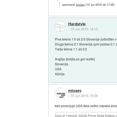
spremenil:
IvoJan
(
10. jun 2010 ob 17:05
)
Hardstyle
::
10. jun 2010, 18:15
Prva tekma 1:0 ali 2:0 Slovenija (odločitev 
Druga tekma 2:1 Slovenija (prvi polčas 0:1 z
Tretja tekma 1:1 ali 2:2
Anglija (boljša po gol razliki)
Slovenija
USA
Alžirija
mtosev
::
10. jun 2010, 18:36
kdo pocenjuje USA dela veliko napaka.americ
Core i9 10900X, ASUS Prime X299 Edition 