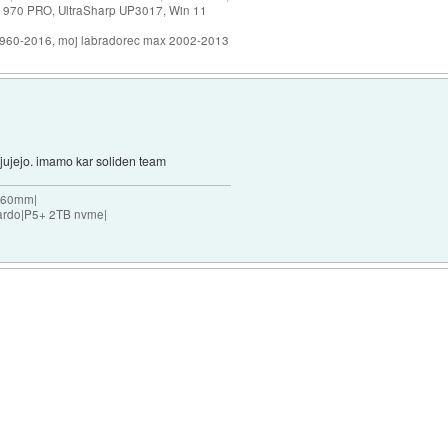
 970 PRO, UltraSharp UP3017, Win 11
1960-2016, moj labradorec max 2002-2013
jujejo. imamo kar soliden team
 360mm|
ardo|P5+ 2TB nvme|