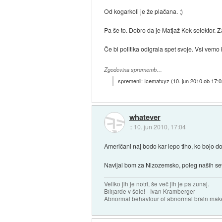
Od kogarkoli je že plačana. ;)
Pa še to. Dobro da je Matjaž Kek selektor. Za
Če bi politika odigrala spet svoje. Vsi vemo
Zgodovina sprememb…
spremenil:
Icematxyz
(
10. jun 2010 ob 17:
whatever
::
10. jun 2010, 17:04
Američani naj bodo kar lepo tiho, ko bojo dob
Navijal bom za Nizozemsko, poleg naših s
Veliko jih je notri, še več jih je pa zunaj.
Bilijarde v šole! - Ivan Kramberger
Abnormal behaviour of abnormal brain mak