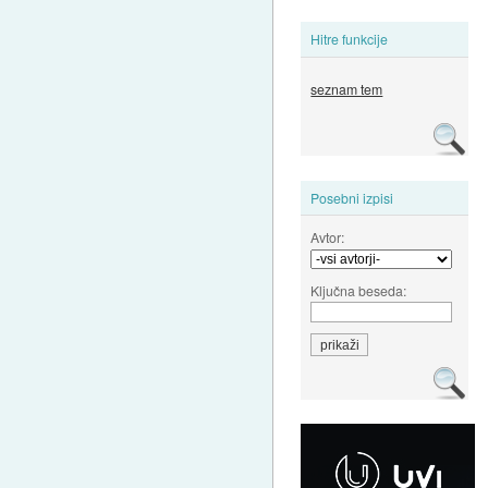
Hitre funkcije
seznam tem
Posebni izpisi
Avtor:
Ključna beseda: