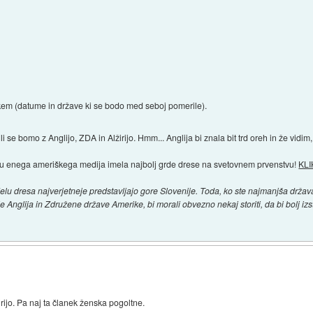
em (datume in države ki se bodo med seboj pomerile).
li se bomo z Anglijo, ZDA in Alžirijo. Hmm... Anglija bi znala bit trd oreh in že vid
nju enega ameriškega medija imela najbolj grde drese na svetovnem prvenstvu!
KLI
u dresa najverjetneje predstavljajo gore Slovenije. Toda, ko ste najmanjša država n
t je Anglija in Združene države Amerike, bi morali obvezno nekaj storiti, da bi bolj izs
irijo. Pa naj ta članek ženska pogoltne.