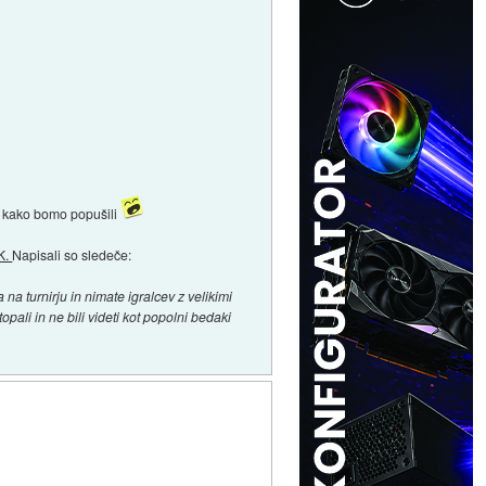
im, kako bomo popušili
K.
Napisali so sledeče:
a turnirju in nimate igralcev z velikimi
topali in ne bili videti kot popolni bedaki