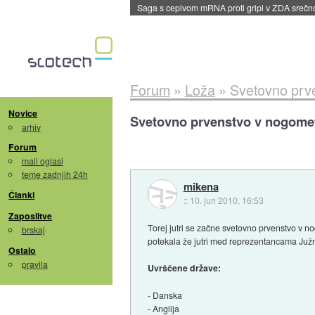
BMW v vozilih začel predvajati reklame
::
dane
Forum
»
Loža
»
Svetovno prv
Novice
Svetovno prvenstvo v nogome
arhiv
Forum
mali oglasi
teme zadnjih 24h
mikena
Članki
::
10. jun 2010, 16:53
Zaposlitve
Torej jutri se začne svetovno prvenstvo v n
brskaj
potekala že jutri med reprezentancama Juž
Ostalo
pravila
Uvrščene države:
- Danska
- Anglija