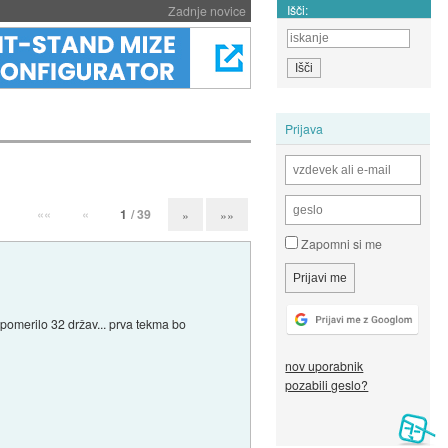
Išči:
Zadnje novice
Prijava
««
«
1
/ 39
»
»»
Zapomni si me
 pomerilo 32 držav... prva tekma bo
nov uporabnik
pozabili geslo?