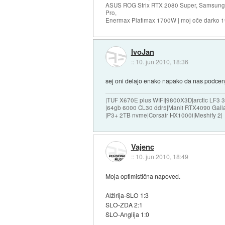
ASUS ROG Strix RTX 2080 Super, Samsung
Pro,
Enermax Platimax 1700W | moj oče darko 
IvoJan
::
10. jun 2010, 18:36
sej oni delajo enako napako da nas podcen
|TUF X670E plus WIFI|9800X3D|arctic LF3
|64gb 6000 CL30 ddr5|Manli RTX4090 Gall
|P3+ 2TB nvme|Corsair HX1000i|Meshify 2|
Vajenc
::
10. jun 2010, 18:49
Moja optimistična napoved.
Alžirija-SLO 1:3
SLO-ZDA 2:1
SLO-Anglija 1:0