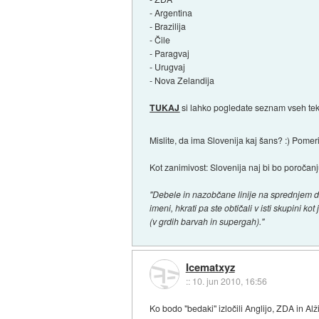
- Argentina
- Brazilija
- Čile
- Paragvaj
- Urugvaj
- Nova Zelandija
TUKAJ
si lahko pogledate seznam vseh tek
Mislite, da ima Slovenija kaj šans? :) Pomeri
Kot zanimivost: Slovenija naj bi bo poroča
"Debele in nazobčane linije na sprednjem del
imeni, hkrati pa ste obtičali v isti skupini ko
(v grdih barvah in supergah)."
Icematxyz
::
10. jun 2010, 16:56
Ko bodo "bedaki" izločili Anglijo, ZDA in Alž