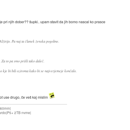
je pri njih dober?? šupki.. upam stavit da jih bomo nascal ko prasce
Alžirijo. Pa naj ta članek ženska pogoltne.
 Za to pa smo prišli tako daleč.
o kje bi bili oziroma kako bi se najverjetneje končalo.
kot use drugo, če veš kaj mislim
 360mm|
ardo|P5+ 2TB nvme|