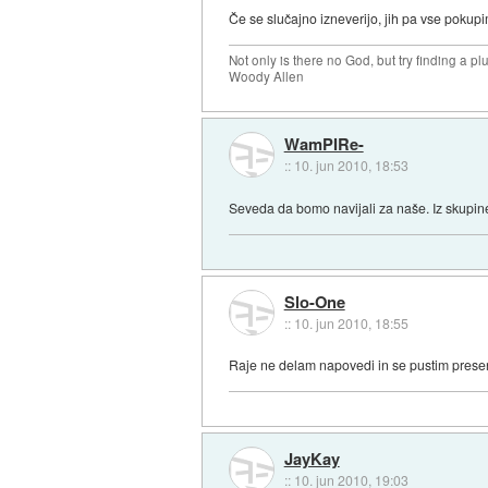
Če se slučajno izneverijo, jih pa vse pokupim 
Not only is there no God, but try finding a 
Woody Allen
WamPIRe-
::
10. jun 2010, 18:53
Seveda da bomo navijali za naše. Iz skupin
Slo-One
::
10. jun 2010, 18:55
Raje ne delam napovedi in se pustim presene
JayKay
::
10. jun 2010, 19:03