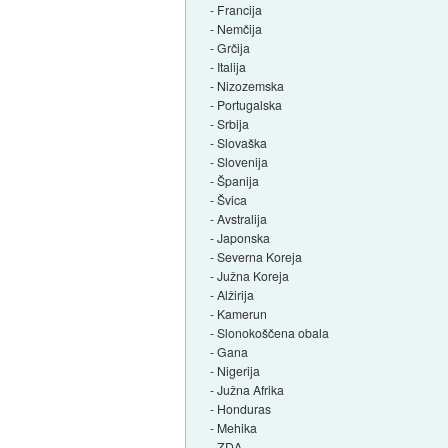
- Francija
- Nemčija
- Grčija
- Italija
- Nizozemska
- Portugalska
- Srbija
- Slovaška
- Slovenija
- Španija
- Švica
- Avstralija
- Japonska
- Severna Koreja
- Južna Koreja
- Alžirija
- Kamerun
- Slonokoščena obala
- Gana
- Nigerija
- Južna Afrika
- Honduras
- Mehika
- ZDA