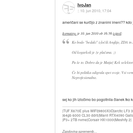
IvoJan
::
10. jun 2010, 17:04
američani se kurčijo z znanimi imeni?? kdo 
Icematxyz
je
10. jun 2010 ob 16:56
izjavil
:
Ko bodo "bedaki" izločili Anglijo, ZDA in 
Od kogarkoli je že plačana. ;)
Pa še to. Dobro da je Matjaž Kek selektor.
Če bi politika odigrala spet svoje. Vsi vem
Neprofesionalno.
sej ko jih izločimo bo pogoltnila članek tko 
|TUF X670E plus WIFI|9800X3D|arctic LF3
|64gb 6000 CL30 ddr5|Manli RTX4090 Gall
|P3+ 2TB nvme|Corsair HX1000i|Meshify 2|
Zgodovina sprememb…