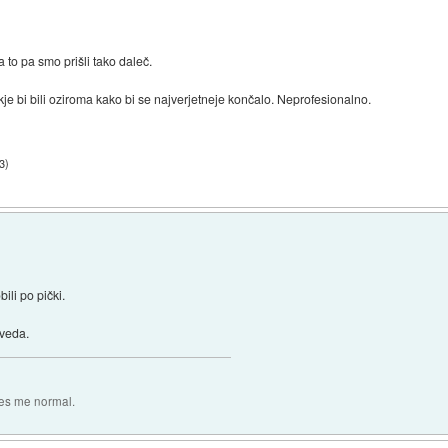
 to pa smo prišli tako daleč.
 kje bi bili oziroma kako bi se najverjetneje končalo. Neprofesionalno.
03
)
ili po pički.
eveda.
es me normal.