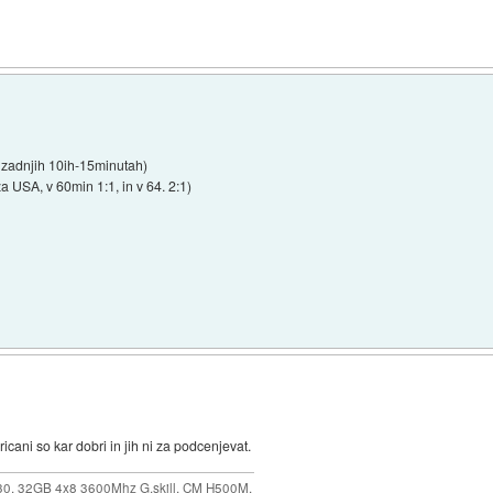
v zadnjih 10ih-15minutah)
a USA, v 60min 1:1, in v 64. 2:1)
ani so kar dobri in jih ni za podcenjevat.
30, 32GB 4x8 3600Mhz G.skill, CM H500M,