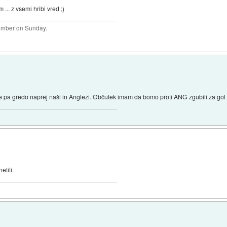
... z vsemi hribi vred ;)
plumber on Sunday.
e pa gredo naprej naši in Angleži. Občutek imam da bomo proti ANG zgubili za gol
titi.