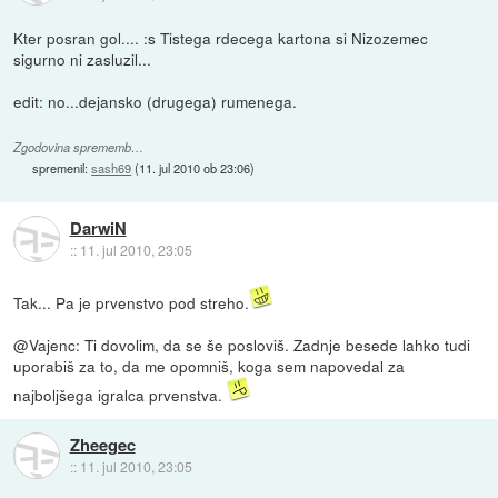
Kter posran gol.... :s Tistega rdecega kartona si Nizozemec
sigurno ni zasluzil...
edit: no...dejansko (drugega) rumenega.
Zgodovina sprememb…
spremenil:
sash69
(
11. jul 2010 ob 23:06
)
DarwiN
::
11. jul 2010, 23:05
Tak... Pa je prvenstvo pod streho.
@Vajenc: Ti dovolim, da se še posloviš. Zadnje besede lahko tudi
uporabiš za to, da me opomniš, koga sem napovedal za
najboljšega igralca prvenstva.
Zheegec
::
11. jul 2010, 23:05