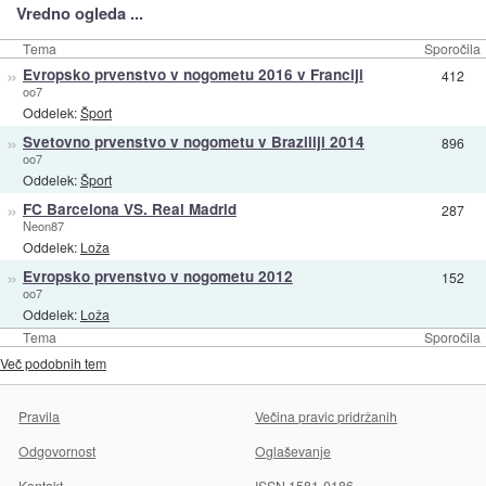
Vredno ogleda ...
Tema
Sporočila
»
Evropsko prvenstvo v nogometu 2016 v Franciji
412
oo7
Oddelek:
Šport
»
Svetovno prvenstvo v nogometu v Braziliji 2014
896
oo7
Oddelek:
Šport
»
FC Barcelona VS. Real Madrid
287
Neon87
Oddelek:
Loža
»
Evropsko prvenstvo v nogometu 2012
152
oo7
Oddelek:
Loža
Tema
Sporočila
Več podobnih tem
Pravila
Večina pravic pridržanih
Odgovornost
Oglaševanje
Kontakt
ISSN 1581-0186