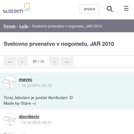
☰
Forum
»
Loža
»
Svetovno prvenstvo v nogometu, JAR 2010
Svetovno prvenstvo v nogometu, JAR 2010
37
/ 39
««
«
»
»»
mavec
::
10. jul 2010, 21:12
Torej Jabulani je postal đambulani :D
Made by Stare =)
djordjevic
::
10. jul 2010, 22:21