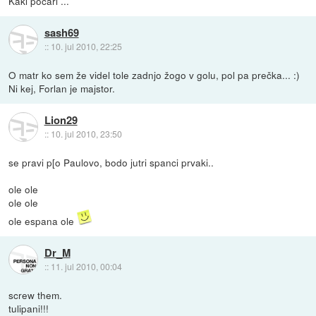
Kaki pocari ...
sash69
::
10. jul 2010, 22:25
O matr ko sem že videl tole zadnjo žogo v golu, pol pa prečka... :)
Ni kej, Forlan je majstor.
Lion29
::
10. jul 2010, 23:50
se pravi p[o Paulovo, bodo jutri spanci prvaki..
ole ole
ole ole
ole espana ole
Dr_M
::
11. jul 2010, 00:04
screw them.
tulipani!!!