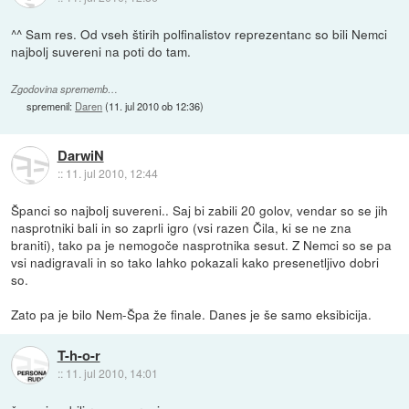
^^ Sam res. Od vseh štirih polfinalistov reprezentanc so bili Nemci
najbolj suvereni na poti do tam.
Zgodovina sprememb…
spremenil:
Daren
(
11. jul 2010 ob 12:36
)
DarwiN
::
11. jul 2010, 12:44
Španci so najbolj suvereni.. Saj bi zabili 20 golov, vendar so se jih
nasprotniki bali in so zaprli igro (vsi razen Čila, ki se ne zna
braniti), tako pa je nemogoče nasprotnika sesut. Z Nemci so se pa
vsi nadigravali in so tako lahko pokazali kako presenetljivo dobri
so.
Zato pa je bilo Nem-Špa že finale. Danes je še samo eksibicija.
T-h-o-r
::
11. jul 2010, 14:01