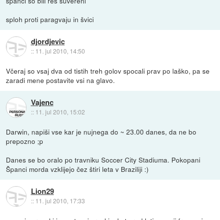
španci so bili res suvereni
sploh proti paragvaju in švici
djordjevic
::
11. jul 2010, 14:50
Včeraj so vsaj dva od tistih treh golov spocali prav po laško, pa se
zaradi mene postavite vsi na glavo.
Vajenc
::
11. jul 2010, 15:02
Darwin, napiši vse kar je nujnega do ~ 23.00 danes, da ne bo
prepozno ;p
Danes se bo oralo po travniku Soccer City Stadiuma. Pokopani
Španci morda vzklijejo čez štiri leta v Braziliji :)
Lion29
::
11. jul 2010, 17:33