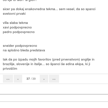
sicer pa dokaj enakovredna tekma... sem vesel, da so spanci
svetovni prvaki
villa slaba tekma
xavi podpovprecno
pedro podpovprecno
sneider podpovprecno
na splošno bleda predstava
tak da po izpadu mojih favoritov (pred prvenstvom) anglije in
brazilije, slovenije in italije... so španci še edina ekipa, ki ji
privoščim
37
/ 39
««
«
»
»»