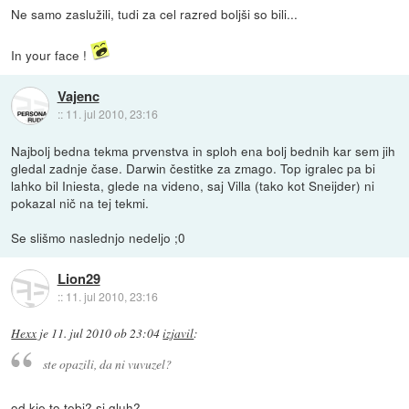
Ne samo zaslužili, tudi za cel razred boljši so bili...
In your face !
Vajenc
::
11. jul 2010, 23:16
Najbolj bedna tekma prvenstva in sploh ena bolj bednih kar sem jih
gledal zadnje čase. Darwin čestitke za zmago. Top igralec pa bi
lahko bil Iniesta, glede na videno, saj Villa (tako kot Sneijder) ni
pokazal nič na tej tekmi.
Se slišmo naslednjo nedeljo ;0
Lion29
::
11. jul 2010, 23:16
Hexx
je
11. jul 2010 ob 23:04
izjavil
:
ste opazili, da ni vuvuzel?
od kje to tebi? si gluh?