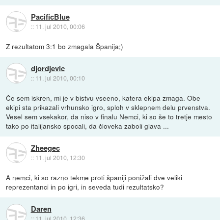
PacificBlue
::
11. jul 2010, 00:06
Z rezultatom 3:1 bo zmagala Španija;)
djordjevic
::
11. jul 2010, 00:10
Če sem iskren, mi je v bistvu vseeno, katera ekipa zmaga. Obe
ekipi sta prikazali vrhunsko igro, sploh v sklepnem delu prvenstva.
Vesel sem vsekakor, da niso v finalu Nemci, ki so še to tretje mesto
tako po italijansko spocali, da človeka zaboli glava ...
Zheegec
::
11. jul 2010, 12:30
A nemci, ki so razno tekme proti španiji ponižali dve veliki
reprezentanci in po igri, in seveda tudi rezultatsko?
Daren
::
11. jul 2010, 12:36