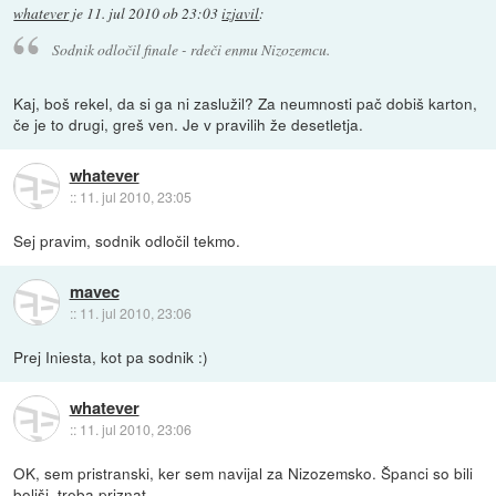
whatever
je
11. jul 2010 ob 23:03
izjavil
:
Sodnik odločil finale - rdeči enmu Nizozemcu.
Kaj, boš rekel, da si ga ni zaslužil? Za neumnosti pač dobiš karton,
če je to drugi, greš ven. Je v pravilih že desetletja.
whatever
::
11. jul 2010, 23:05
Sej pravim, sodnik odločil tekmo.
mavec
::
11. jul 2010, 23:06
Prej Iniesta, kot pa sodnik :)
whatever
::
11. jul 2010, 23:06
OK, sem pristranski, ker sem navijal za Nizozemsko. Španci so bili
boljši, treba priznat.