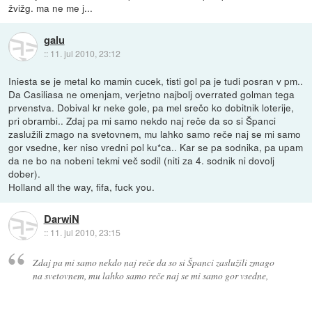
žvižg. ma ne me j...
galu
::
11. jul 2010, 23:12
Iniesta se je metal ko mamin cucek, tisti gol pa je tudi posran v pm..
Da Casiliasa ne omenjam, verjetno najbolj overrated golman tega
prvenstva. Dobival kr neke gole, pa mel srečo ko dobitnik loterije,
pri obrambi.. Zdaj pa mi samo nekdo naj reče da so si Španci
zaslužili zmago na svetovnem, mu lahko samo reče naj se mi samo
gor vsedne, ker niso vredni pol ku*ca.. Kar se pa sodnika, pa upam
da ne bo na nobeni tekmi več sodil (niti za 4. sodnik ni dovolj
dober).
Holland all the way, fifa, fuck you.
DarwiN
::
11. jul 2010, 23:15
Zdaj pa mi samo nekdo naj reče da so si Španci zaslužili zmago
na svetovnem, mu lahko samo reče naj se mi samo gor vsedne,