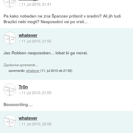
::
11. jul 2010, 21:41
Pa kako nobeden ne zna Špancev pritisnit v sredini? Ali jih tudi
Brazilci nebi mogli? Nesposobni vsi po vrsti...
whatever
::
11. jul 2010, 21:50
Jao Robben nesposoben... lobat bi ga moral.
Zgodovina sprememb…
spremenilo:
whatever
(
11. jul 2010 ob 21:52
)
Tr0n
::
11. jul 2010, 21:55
Boooooriiiing....
whatever
::
11. jul 2010, 22:08