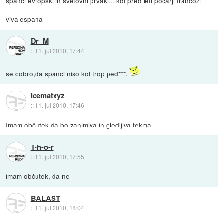
spanci evropski in svetovni prvaki... kot pred leti pocarji francozi
viva espana
Dr_M
::
11. jul 2010, 17:44
se dobro,da spanci niso kot trop ped***.
Icematxyz
::
11. jul 2010, 17:46
Imam občutek da bo zanimiva in gledljiva tekma.
T-h-o-r
::
11. jul 2010, 17:55
imam občutek, da ne
BALAST
::
11. jul 2010, 18:04