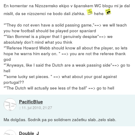
En komentar na Nizozemsko ekipo v španskem WC blogu mi je dal
mislit, da se nizozemci ne bodo dali zlahka.
hehe
*"They do not even have a solid passing game,"==> we will teach
you how football should be played poor spaniard
*"Van Bommel is a player that I genuinely despise"==> we
absolutely don't mind what you think
*"Referee Howard Webb should know all about the player, so lets
hope he warns him early on. " ==> you are not the referee thank
god
*"Anyways, like I said the Dutch are a weak passing side"==> go to
hell
*"some lucky set pieces. " ==> what about your goal against
portugal??
*"The Dutch will actually see less of the ball" ==> go to hell
PacificBlue
::
11. jul 2010, 21:27
Ma dolgčas. Sodnik pa po solidnem začetku slab..zelo slab.
Double_J