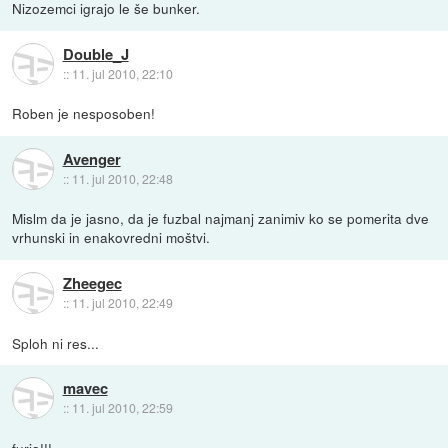
Nizozemci igrajo le še bunker.
Double_J
::
11. jul 2010, 22:10
Roben je nesposoben!
Avenger
::
11. jul 2010, 22:48
Mislm da je jasno, da je fuzbal najmanj zanimiv ko se pomerita dve
vrhunski in enakovredni moštvi.
Zheegec
::
11. jul 2010, 22:49
Sploh ni res...
mavec
::
11. jul 2010, 22:59
furia!!!