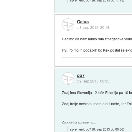
Gaius
::
8. sep 2015, 20:18
Recimo da nam lahko rata zmagat dve tekmi, 
PS. Po mojih podatkih bo Kek postal selek
oo7
::
9. sep 2015, 00:35
Zdaj ima Slovenija 12 točk Estonija pa 10 to
Zdaj tretje mesto bi moralo biti naše, ker Es
Zgodovina sprememb…
spremenil:
oo7
(
9. sep 2015 ob 00:36
)