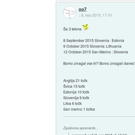
oo7
::
8. sep 2015, 17:10
Še 3 tekme
8 September 2015 Slovenia : Estonia
9 October 2015 Slovenia: Lithuania
12 October 2015 San Marino : Slovenia
Bomo zmagal vse tri? Bomo zmagali danes
Anglija 21 točk
Švica 15 točk
Estonija 10 točk
Slovenija 9 točk
Litva 6 točk
San marino 1 točka
Zgodovina sprememb…
spremenil:
oo7
(
8. sep 2015 ob 17:13
)