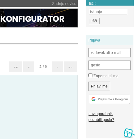
Išči:
Zadnje novice
Prijava
2
/ 9
««
«
»
»»
Zapomni si me
nov uporabnik
pozabili geslo?