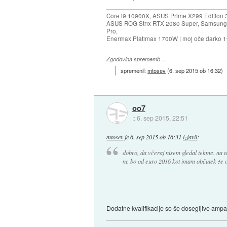
Core i9 10900X, ASUS Prime X299 Edition 
ASUS ROG Strix RTX 2080 Super, Samsung
Pro,
Enermax Platimax 1700W | moj oče darko 
Zgodovina sprememb…
spremenil:
mtosev
(
6. sep 2015 ob 16:32
)
oo7
::
6. sep 2015, 22:51
mtosev
je
6. sep 2015 ob 16:31
izjavil
:
dobro, da včeraj nisem gledal tekme. na te
ne bo od euro 2016 kot imam občutek že od
Dodatne kvalifikacije so še dosegljive am