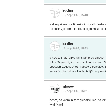
lebdim
::
6. sep 2015, 15:40
Žal se pri vseh naših ekipnih športih (košar
ne sestavijo obrambe itd. in to jih na koncu 
lebdim
::
6. sep 2015, 15:52
V športu imaš lahko tudi strah pred zmago. T
2:0 v 75. minuti, še vedno ni konec tekme. N
sposobni žoge prenesti na svojo polovico. S
vendarle niso bili spet toliko boljši nasprotn
mtosev
::
6. sep 2015, 16:31
dobro, da včeraj nisem gledal tekme. na tekm
kvalifikacij