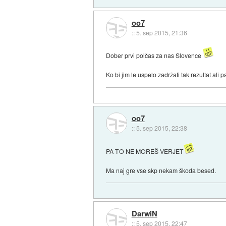
oo7
::
5. sep 2015, 21:36
Dober prvi polčas za nas Slovence
Ko bi jim le uspelo zadržati tak rezultat ali 
oo7
::
5. sep 2015, 22:38
PA TO NE MOREŠ VERJET
Ma naj gre vse skp nekam škoda besed.
DarwiN
::
5. sep 2015, 22:47