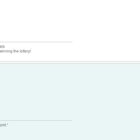
als
inning the lottery!
upid."