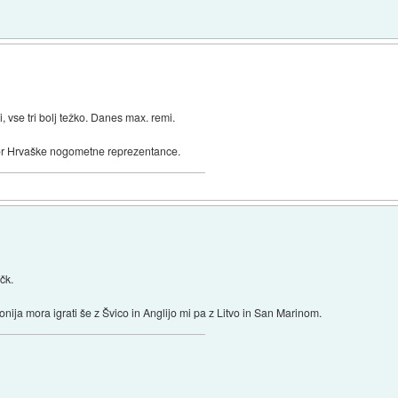
vse tri bolj težko. Danes max. remi.
tor Hrvaške nogometne reprezentance.
čk.
tonija mora igrati še z Švico in Anglijo mi pa z Litvo in San Marinom.