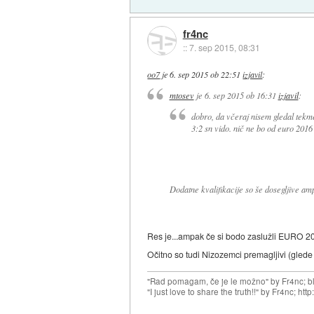
fr4nc
::
7. sep 2015, 08:31
oo7
je
6. sep 2015 ob 22:51
izjavil
:
mtosev
je
6. sep 2015 ob 16:31
izjavil
:
dobro, da včeraj nisem gledal tekme
3:2 sn vido. nič ne bo od euro 2016
Dodatne kvalifikacije so še dosegljive a
Res je...ampak če si bodo zaslužli EURO 20
Očitno so tudi Nizozemci premagljivi (glede 
"Rad pomagam, če je le možno" by Fr4nc; bl
"I just love to share the truth!!" by Fr4nc; h