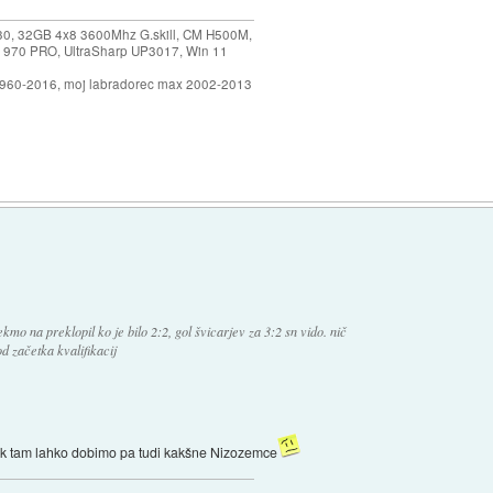
30, 32GB 4x8 3600Mhz G.skill, CM H500M,
 970 PRO, UltraSharp UP3017, Win 11
1960-2016, moj labradorec max 2002-2013
kmo na preklopil ko je bilo 2:2, gol švicarjev za 3:2 sn vido. nič
 začetka kvalifikacij
pak tam lahko dobimo pa tudi kakšne Nizozemce