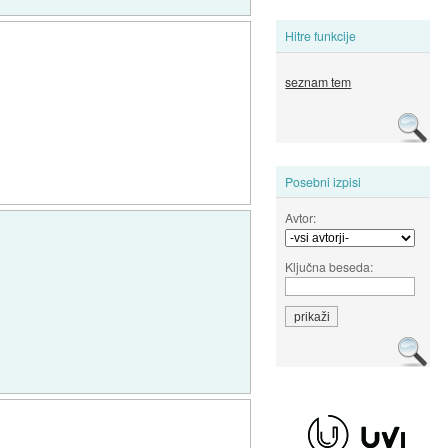
Hitre funkcije
seznam tem
Posebni izpisi
Avtor:
Ključna beseda: