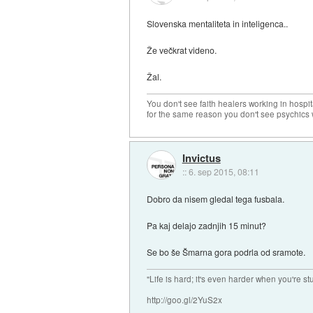
Slovenska mentaliteta in inteligenca..
Že večkrat videno.
Žal.
You don't see faith healers working in hospit
for the same reason you don't see psychics w
Invictus
::
6. sep 2015, 08:11
Dobro da nisem gledal tega fusbala.
Pa kaj delajo zadnjih 15 minut?
Se bo še Šmarna gora podrla od sramote.
"Life is hard; it's even harder when you're st
http://goo.gl/2YuS2x