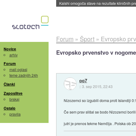
Forum
»
Šport
»
Evropsko prv
Novice
Evropsko prvenstvo v nogomet
arhiv
Forum
mali oglasi
teme zadnjih 24h
oo7
Članki
::
3. sep 2015, 22:43
Zaposlitve
brskaj
Nizozemci so izgubili doma proti Islandiji 0
Ostalo
Če sem prav slišal se bodo Nizozemci borili 
pravila
jutri je prenos tekme Nemčija . Polska ob 2