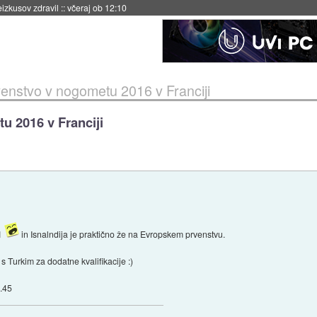
včeraj ob 11:37
enstvo v nogometu 2016 v Franciji
u 2016 v Franciji
:1
in Isnalndija je praktično že na Evropskem prvenstvu.
s Turkim za dodatne kvalifikacije :)
0.45