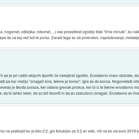
ka, nogomet, odbojka, rokomet, ...) vse prevečkrat zgodijo tiste "črne minute", ko n
tepe še za kaj več kot le poraz. Zaradi tega so ob prvenstvo, napredovanje, medalje,
o se je pri naših ekipnih športih že nekajkrat zgodilo. Enostavno imam občutek, da pr
aši pa kar mislijo "zmagali smo, tekme je konec". Igra se do konca. Nogometaši včer
eveda je škoda poraza, ker ostane grenak priokus, ker bi iz te tekme enostavno mora
ik, da bi lahko rekel, da so bili favoriti in da so zasluženo zmagali. Enostavno so im
o na preklopil ko je bilo 2:2, gol švicarjev za 3:2 sn vido. nič ne bo od euro 2016