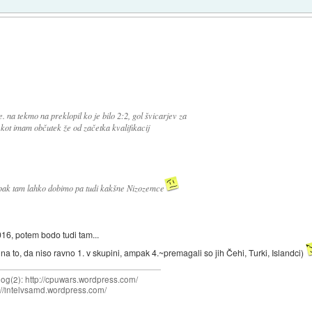
. na tekmo na preklopil ko je bilo 2:2, gol švicarjev za
 kot imam občutek že od začetka kvalifikacij
mpak tam lahko dobimo pa tudi kakšne Nizozemce
16, potem bodo tudi tam...
na to, da niso ravno 1. v skupini, ampak 4.~premagali so jih Čehi, Turki, Islandci)
og(2): http://cpuwars.wordpress.com/
ttp://intelvsamd.wordpress.com/