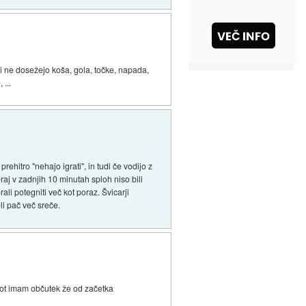
aši ne dosežejo koša, gola, točke, napada,
 ...
ehitro "nehajo igrati", in tudi če vodijo z
aj v zadnjih 10 minutah sploh niso bili
li potegniti več kot poraz. Švicarji
eli pač več sreče.
 kot imam občutek že od začetka