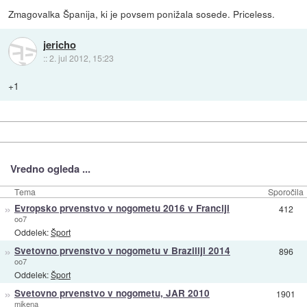
Zmagovalka Španija, ki je povsem ponižala sosede. Priceless.
jericho
::
2. jul 2012, 15:23
+1
Vredno ogleda ...
Tema
Sporočila
»
Evropsko prvenstvo v nogometu 2016 v Franciji
412
oo7
Oddelek:
Šport
»
Svetovno prvenstvo v nogometu v Braziliji 2014
896
oo7
Oddelek:
Šport
»
Svetovno prvenstvo v nogometu, JAR 2010
1901
mikena