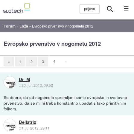
☰
Forum
»
Loža
»
Evropsko prvenstvo v nogometu 2012
Evropsko prvenstvo v nogometu 2012
4
»
«
1
2
3
Dr_M
::
30. jun 2012, 09:52
Se dobro, da od nogometa spremljam samo evropsko in svetovno
prvenstvo, da se mi ni treba konstantno ubadat s tako primitivnim
folkom.
Bellatrix
::
1. jul 2012, 23:11