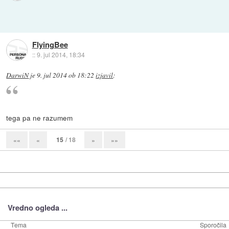
FlyingBee
::
9. jul 2014, 18:34
DarwiN
je
9. jul 2014 ob 18:22
izjavil
:
tega pa ne razumem
15
/ 18
««
«
»
»»
Vredno ogleda ...
Tema
Sporočila