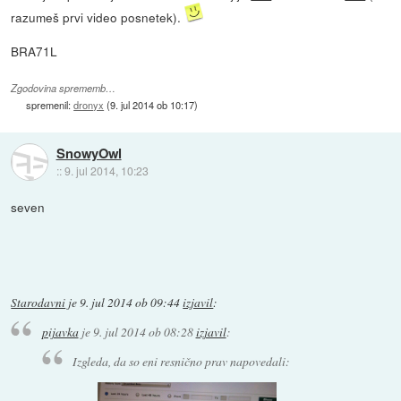
razumeš prvi video posnetek).
BRA71L
Zgodovina sprememb…
spremenil:
dronyx
(
9. jul 2014 ob 10:17
)
SnowyOwl
::
9. jul 2014, 10:23
seven
Starodavni
je
9. jul 2014 ob 09:44
izjavil
:
pijavka
je
9. jul 2014 ob 08:28
izjavil
:
Izgleda, da so eni resnično prav napovedali: