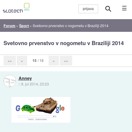
☰
Forum
»
Šport
»
Svetovno prvenstvo v nogometu v Braziliji 2014
Svetovno prvenstvo v nogometu v Braziliji 2014
15
/ 18
««
«
»
»»
Anney
::
8. jul 2014, 23:23