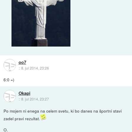
oo7
::
8. jul 2014, 23:26
6:0 =)
Okapi
::
8. jul 2014, 23:27
Po mojem ni enega na celem svetu, ki bo danes na športni stavi
zadel pravi rezultat.
O.