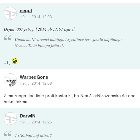
negot
::
9. jul 2014, 12:03
Dejan_007
je
9. jul 2014 ob 11:51
izjavil
:
Upam da Nizozemci nabijejo Argentince ter v finalu odpihnejo
Nemce. To bi bila pa fešta !!!
+1,
WarpedGone
::
9. jul 2014, 12:08
Z matrunga tipa tiste proti kostariki, bo Nemčija:Nizozemska še ena
hokej tekma.
DarwiN
::
9. jul 2014, 12:26
7 € Rabatt auf alles!?