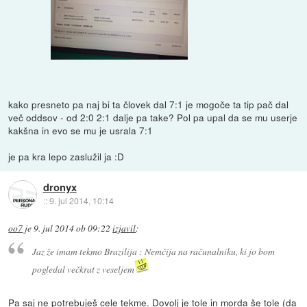
kako presneto pa naj bi ta človek dal 7:1 je mogoče ta tip pač dal
več oddsov - od 2:0 2:1 dalje pa take? Pol pa upal da se mu userje
kakšna in evo se mu je usrala 7:1
je pa kra lepo zaslužil ja :D
dronyx
::
9. jul 2014, 10:14
oo7
je
9. jul 2014 ob 09:22
izjavil
:
Jaz že imam tekmo Brazilija : Nemčija na računalniku, ki jo bom
pogledal večkrat z veseljem
Pa saj ne potrebuješ cele tekme. Dovolj je
tole
in morda še
tole
(da