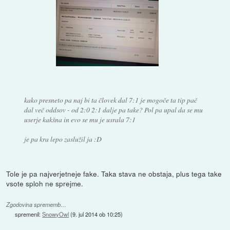
kako presneto pa naj bi ta človek dal 7:1 je mogoče ta tip pač
dal več oddsov - od 2:0 2:1 dalje pa take? Pol pa upal da se mu
userje kakšna in evo se mu je usrala 7:1
je pa kra lepo zaslužil ja :D
Tole je pa najverjetneje fake. Taka stava ne obstaja, plus tega take
vsote sploh ne sprejme.
Zgodovina sprememb…
spremenil:
SnowyOwl
(
9. jul 2014 ob 10:25
)