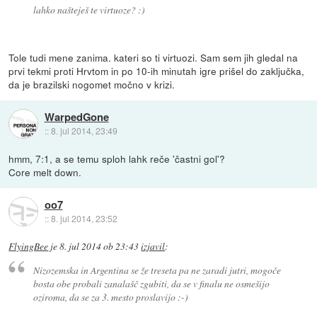
lahko našteješ te virtuoze? :)
Tole tudi mene zanima. kateri so ti virtuozi. Sam sem jih gledal na
prvi tekmi proti Hrvtom in po 10-ih minutah igre prišel do zaključka,
da je brazilski nogomet močno v krizi.
WarpedGone
::
8. jul 2014, 23:49
hmm, 7:1, a se temu sploh lahk reče 'častni gol'?
Core melt down.
oo7
::
8. jul 2014, 23:52
FlyingBee
je
8. jul 2014 ob 23:43
izjavil
:
Nizozemska in Argentina se že treseta pa ne zaradi jutri, mogoče
bosta obe probali zanalašč zgubiti, da se v finalu ne osmešijo
oziroma, da se za 3. mesto proslavijo :-)