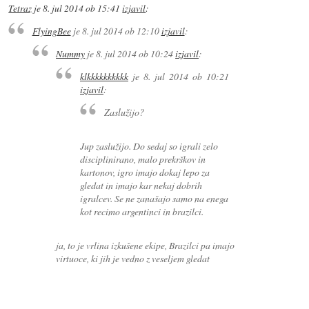
Tetraz
je
8. jul 2014 ob 15:41
izjavil
:
FlyingBee
je
8. jul 2014 ob 12:10
izjavil
:
Nummy
je
8. jul 2014 ob 10:24
izjavil
:
klkkkkkkkkkk
je
8. jul 2014 ob 10:21
izjavil
:
Zaslužijo?
Jup zaslužijo. Do sedaj so igrali zelo
disciplinirano, malo prekrškov in
kartonov, igro imajo dokaj lepo za
gledat in imajo kar nekaj dobrih
igralcev. Se ne zanašajo samo na enega
kot recimo argentinci in brazilci.
ja, to je vrlina izkušene ekipe, Brazilci pa imajo
virtuoce, ki jih je vedno z veseljem gledat