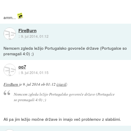
amm...
FireBurn
::
9. jul 2014, 01:12
Nemcem zgleda ležijo Portugalsko govoreče države (Portugalce so
premagali 4:0) ;)
oo7
::
9. jul 2014, 01:15
FireBurn
je
9. jul 2014 ob 01:12
izjavil
:
Nemcem zgleda ležijo Portugalsko govoreče države (Portugalce
so premagali 4:0) ;)
Ali pa jim ležijo močne države in imajo več problemov z slabšimi.