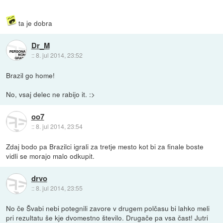
ta je dobra
Dr_M
::
8. jul 2014, 23:52
Brazil go home!
No, vsaj delec ne rabijo it. :>
oo7
::
8. jul 2014, 23:54
Zdaj bodo pa Brazilci igrali za tretje mesto kot bi za finale boste
vidli se morajo malo odkupit.
drvo
::
8. jul 2014, 23:55
No če Švabi nebi potegnili zavore v drugem polčasu bi lahko meli
pri rezultatu še kje dvomestno število. Drugače pa vsa čast! Jutri