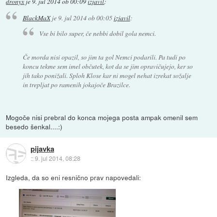
dronyx
je
9. jul 2014 ob 00:09
izjavil
:
BlackMaX
je
9. jul 2014 ob 00:05
izjavil
:
Vse bi bilo super, če nebbi dobil gola nemci.
Če morda nisi opazil, so jim ta gol Nemci podarili. Pa tudi po
koncu tekme sem imel občutek, kot da se jim opravičujejo, ker so
jih tako ponižali. Sploh Klose kar ni mogel nehat izrekat sožalje
in trepljat po ramenih jokajoče Brazilce.
Mogoče nisi prebral do konca mojega posta ampak omenil sem
besedo šenkal....:)
pijavka
::
9. jul 2014, 08:28
Izgleda, da so eni resnično prav napovedali: