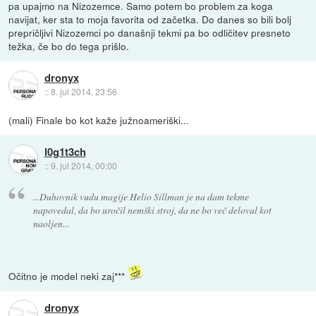
pa upajmo na Nizozemce. Samo potem bo problem za koga
navijat, ker sta to moja favorita od začetka. Do danes so bili bolj
prepričljivi Nizozemci po današnji tekmi pa bo odličitev presneto
težka, če bo do tega prišlo.
dronyx
::
8. jul 2014, 23:56
(mali) Finale bo kot kaže južnoameriški...
l0g1t3ch
::
9. jul 2014, 00:00
...Duhovnik vudu magije Helio Sillman je na dam tekme
napovedal, da bo uročil nemški stroj, da ne bo več deloval kot
naoljen...
Očitno je model neki zaj***
dronyx