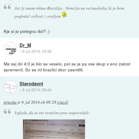
Jaz že imam tekmo Brazilija : Nemčija na računalniku, ki jo bom
pogledal večkrat z veseljem
Kje si jo potegnu dol? :)
Dr_M
::
9. jul 2014, 09:38
Ma sej do 4:0 je blo se veselo, pol se je pa vse skup v eno zalost
spremenil. So se mi brazilci skor zasmilili.
Starodavni
::
9. jul 2014, 09:44
pijavka
je
9. jul 2014 ob 08:28
izjavil
:
Izgleda, da so eni resnično prav napovedali: