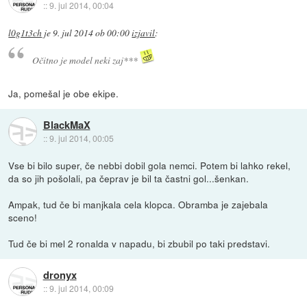
::
9. jul 2014, 00:04
l0g1t3ch
je
9. jul 2014 ob 00:00
izjavil
:
Očitno je model neki zaj***
Ja, pomešal je obe ekipe.
BlackMaX
::
9. jul 2014, 00:05
Vse bi bilo super, če nebbi dobil gola nemci. Potem bi lahko rekel,
da so jih pošolali, pa čeprav je bil ta častni gol...šenkan.
Ampak, tud če bi manjkala cela klopca. Obramba je zajebala
sceno!
Tud če bi mel 2 ronalda v napadu, bi zbubil po taki predstavi.
dronyx
::
9. jul 2014, 00:09