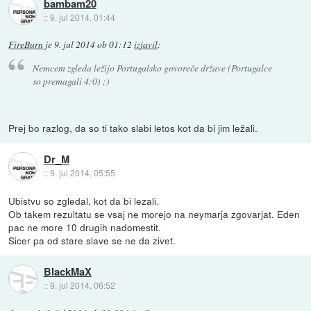
bambam20
::
9. jul 2014, 01:44
FireBurn
je
9. jul 2014 ob 01:12
izjavil
:
Nemcem zgleda ležijo Portugalsko govoreče države (Portugalce
so premagali 4:0) ;)
Prej bo razlog, da so ti tako slabi letos kot da bi jim ležali.
Dr_M
::
9. jul 2014, 05:55
Ubistvu so zgledal, kot da bi lezali.
Ob takem rezultatu se vsaj ne morejo na neymarja zgovarjat. Eden
pac ne more 10 drugih nadomestit.
Sicer pa od stare slave se ne da zivet.
BlackMaX
::
9. jul 2014, 06:52