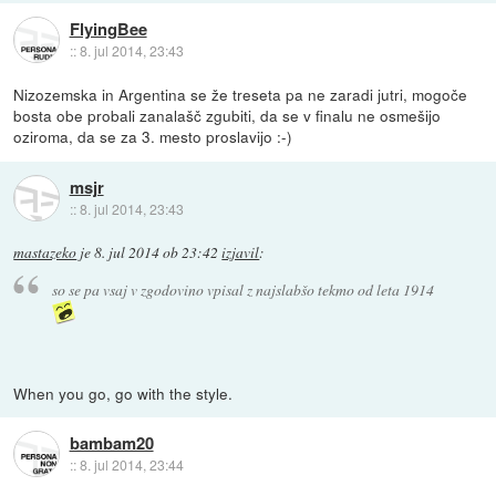
FlyingBee
::
8. jul 2014, 23:43
Nizozemska in Argentina se že treseta pa ne zaradi jutri, mogoče
bosta obe probali zanalašč zgubiti, da se v finalu ne osmešijo
oziroma, da se za 3. mesto proslavijo :-)
msjr
::
8. jul 2014, 23:43
mastazeko
je
8. jul 2014 ob 23:42
izjavil
:
so se pa vsaj v zgodovino vpisal z najslabšo tekmo od leta 1914
When you go, go with the style.
bambam20
::
8. jul 2014, 23:44