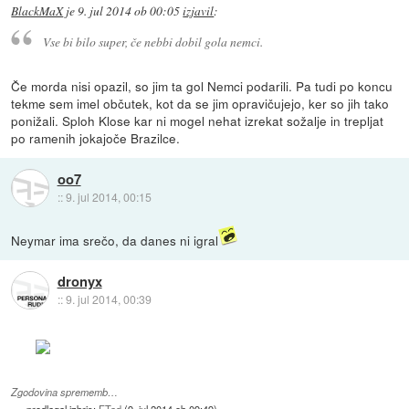
BlackMaX
je
9. jul 2014 ob 00:05
izjavil
:
Vse bi bilo super, če nebbi dobil gola nemci.
Če morda nisi opazil, so jim ta gol Nemci podarili. Pa tudi po koncu
tekme sem imel občutek, kot da se jim opravičujejo, ker so jih tako
ponižali. Sploh Klose kar ni mogel nehat izrekat sožalje in trepljat
po ramenih jokajoče Brazilce.
oo7
::
9. jul 2014, 00:15
Neymar ima srečo, da danes ni igral
dronyx
::
9. jul 2014, 00:39
Zgodovina sprememb…
predlagal izbris:
FTad
(
9. jul 2014 ob 09:49
)