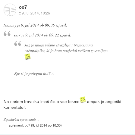
oo7
::
9. jul 2014, 10:26
Nummy
je
9. jul 2014 ob 09:35
izjavil
:
oo7
je
9. jul 2014 ob 09:22
izjavil
:
Jaz že imam tekmo Brazilija : Nemčija na
računalniku, ki jo bom pogledal večkrat z veseljem
Kje si jo potegnu dol? :)
Na našem travniku imaš čisto vse tekme
ampak je angleški
komentator.
Zgodovina sprememb…
spremenil:
oo7
(
9. jul 2014 ob 10:30
)