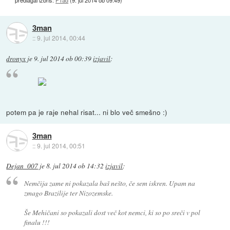
3man
::
9. jul 2014, 00:44
dronyx
je
9. jul 2014 ob 00:39
izjavil
:
potem pa je raje nehal risat... ni blo več smešno :)
3man
::
9. jul 2014, 00:51
Dejan_007
je
8. jul 2014 ob 14:32
izjavil
:
Nemčija zame ni pokazala baš nešto, če sem iskren. Upam na
zmago Brazilije ter Nizozemske.
Še Mehičani so pokazali dost več kot nemci, ki so po sreči v pol
finalu !!!