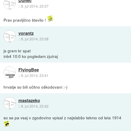
Duhec
::
8. jul 2014, 23:37
Prav pravljično število !
vorantz
::
8. jul 2014, 23:38
js grem kr spat
inb4 10:0 ko pogledam zjutraj
FlyingBee
::
8. jul 2014, 23:41
hrvatje so bili očitno oškodovani :-)
mastazeko
::
8. jul 2014, 23:42
so se pa vsaj v zgodovino vpisal z najslabšo tekmo od leta 1914