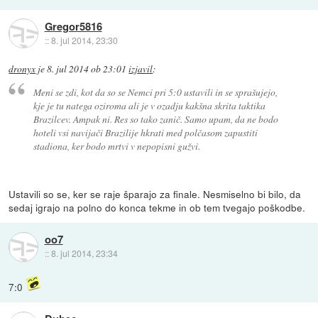
Gregor5816
::
8. jul 2014, 23:30
dronyx
je
8. jul 2014 ob 23:01
izjavil
:
Meni se zdi, kot da so se Nemci pri 5:0 ustavili in se sprašujejo,
kje je tu natega oziroma ali je v ozadju kakšna skrita taktika
Brazilcev. Ampak ni. Res so tako zanič. Samo upam, da ne bodo
hoteli vsi navijači Brazilije hkrati med polčasom zapustiti
stadiona, ker bodo mrtvi v nepopisni gužvi.
Ustavili so se, ker se raje šparajo za finale. Nesmiselno bi bilo, da
sedaj igrajo na polno do konca tekme in ob tem tvegajo poškodbe.
oo7
::
8. jul 2014, 23:34
7:0