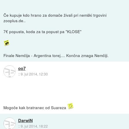
Če kupuje kdo hrano za domače živali pri nemški trgovini
zooplus.de..
7€ popusta, koda za ta popust pa "KLOSE"
Finale Nemčija - Argentina torej.... Končna zmaga Nemčiji.
oo7
::
9. jul 2014, 12:30
Mogoče kak bratranec od Suareza
DarwiN
::
9. jul 2014, 18:22