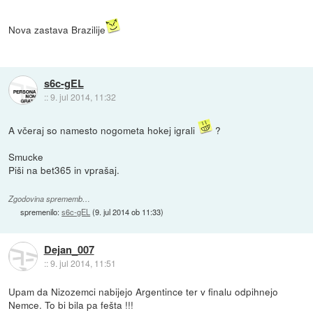
Nova zastava Brazilije
s6c-gEL
::
9. jul 2014, 11:32
A včeraj so namesto nogometa hokej igrali
?
Smucke
Piši na bet365 in vprašaj.
Zgodovina sprememb…
spremenilo:
s6c-gEL
(
9. jul 2014 ob 11:33
)
Dejan_007
::
9. jul 2014, 11:51
Upam da Nizozemci nabijejo Argentince ter v finalu odpihnejo
Nemce. To bi bila pa fešta !!!