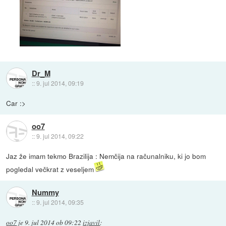
Dr_M
::
9. jul 2014, 09:19
Car :>
oo7
::
9. jul 2014, 09:22
Jaz že imam tekmo Brazilija : Nemčija na računalniku, ki jo bom
pogledal večkrat z veseljem
Nummy
::
9. jul 2014, 09:35
oo7
je
9. jul 2014 ob 09:22
izjavil
: