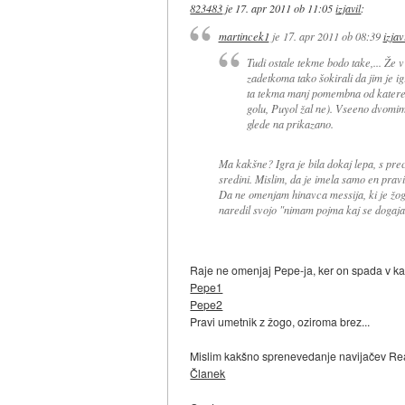
823483
je
17. apr 2011 ob 11:05
izjavil
:
martincek1
je
17. apr 2011 ob 08:39
izjav
Tudi ostale tekme bodo take,... Že v 
zadetkoma tako šokirali da jim je i
ta tekma manj pomembna od katerekol
golu, Puyol žal ne). Vseeno dvomim,
glede na prikazano.
Ma kakšne? Igra je bila dokaj lepa, s pre
sredini. Mislim, da je imela samo en pravi
Da ne omenjam hinavca messija, ki je žogo
naredil svojo "nimam pojma kaj se dogaja"
Raje ne omenjaj Pepe-ja, ker on spada v ka
Pepe1
Pepe2
Pravi umetnik z žogo, oziroma brez...
Mislim kakšno sprenevedanje navijačev Rea
Članek