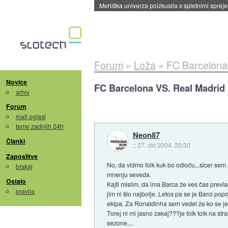
Evropska vesoljska agencija razvija svojo rak
Forum
»
Loža
»
FC Barcelona
Novice
FC Barcelona VS. Real Madrid
arhiv
Forum
mali oglasi
teme zadnjih 24h
Neon87
Članki
::
27. okt 2004, 20:30
Zaposlitve
No, da vidmo folk kuk bo odloču,..sicer se
brskaj
mnenju seveda.
Ostalo
Kajti mislim, da ima Barca že ves čas prevla
pravila
jim ni šlo najbolje. Letos pa se je Barci po
ekipa. Za Ronaldinha sem vedel že ko se je 
Torej ni mi jasno zakaj???je folk tolk na st
sezone,...