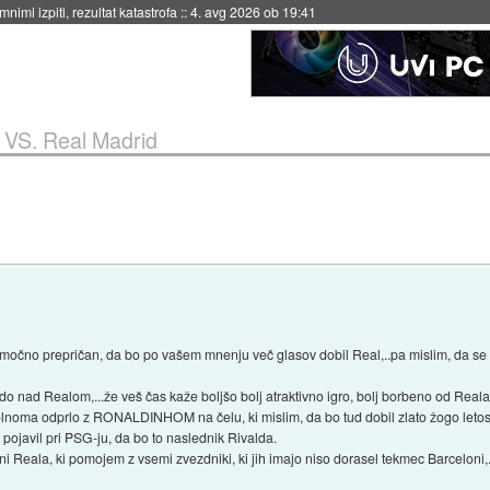
eto za večkratno uporabo
::
4. avg 2026 ob 19:41
 VS. Real Madrid
m močno prepričan, da bo po vašem mnenju več glasov dobil Real,..pa mislim, da se
do nad Realom,...že veš čas kaže boljšo bolj atraktivno igro, bolj borbeno od Reala,
polnoma odprlo z RONALDINHOM na čelu, ki mislim, da bo tud dobil zlato žogo letos,.
pojavil pri PSG-ju, da bo to naslednik Rivalda.
rani Reala, ki pomojem z vsemi zvezdniki, ki jih imajo niso dorasel tekmec Barceloni,