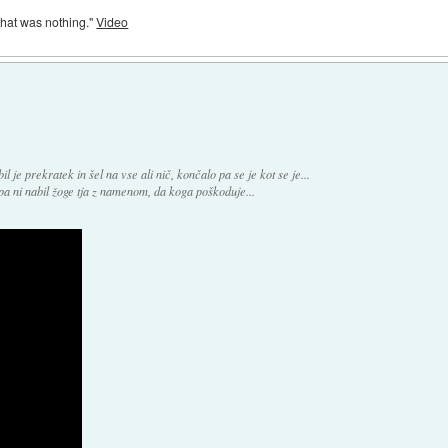
l that was nothing."
Video
 je prekratek in šel na vse ali nič, končalo pa se je kot se je...
 pa ni nabil žoge tja z namenom, da koga poškoduje...