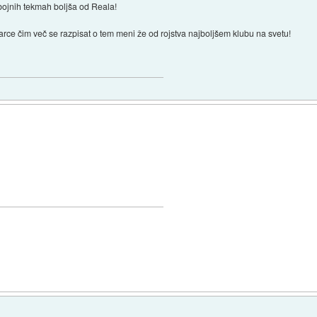
bojnih tekmah boljša od Reala!
Barce čim več se razpisat o tem meni že od rojstva najboljšem klubu na svetu!