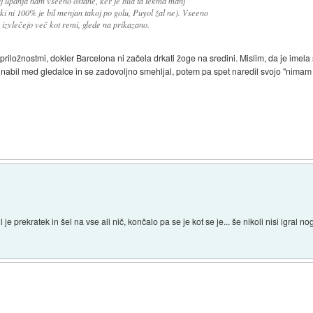
aj upanja nam vseeno ostane, ker je bila ta tekma manj
ki ni 100% je bil menjan takoj po golu, Puyol žal ne). Vseeno
 izvlečejo več kot remi, glede na prikazano.
 priložnostmi, dokler Barcelona ni začela drkati žoge na sredini. Mislim, da je imel
nabil med gledalce in se zadovoljno smehljal, potem pa spet naredil svojo "nimam 
e prekratek in šel na vse ali nič, končalo pa se je kot se je... še nikoli nisi igral n