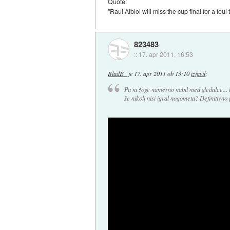
Quote:
"Raul Albiol will miss the cup final for a fou
823483
::
17. apr 2011, 16:53
BladE_
je
17. apr 2011 ob 13:10
izjavil
:
Pa ni žoge namerno nabil med gledalce... bil
še nikoli nisi igral nogometa? Definitivno