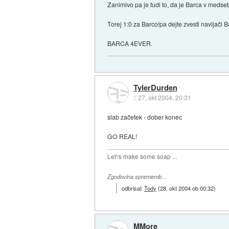
Zanimivo pa je tudi to, da je Barca v medse
Torej 1:0 za Barco!pa dejte zvesti navijači 
BARCA 4EVER.
TylerDurden
::
27. okt 2004, 20:31
slab začetek - dober konec
GO REAL!
Let\'s make some soap ...
Zgodovina sprememb…
odbrisal:
Tody
(
28. okt 2004 ob 00:32
)
MMore