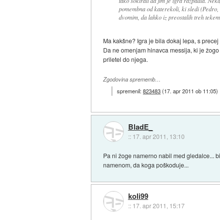
tako šokirali da jim je igra razpadla. Nek
pomembna od katerekoli, ki sledi (Pedro, 
dvomim, da lahko iz preostalih treh tekem
Ma kakšne? Igra je bila dokaj lepa, s precej
Da ne omenjam hinavca messija, ki je žogo 
priletel do njega.
Zgodovina sprememb…
spremenil:
823483
(
17. apr 2011 ob 11:05
)
BladE_
::
17. apr 2011, 13:10
Pa ni žoge namerno nabil med gledalce... bil j
namenom, da koga poškoduje...
koli99
::
17. apr 2011, 15:17