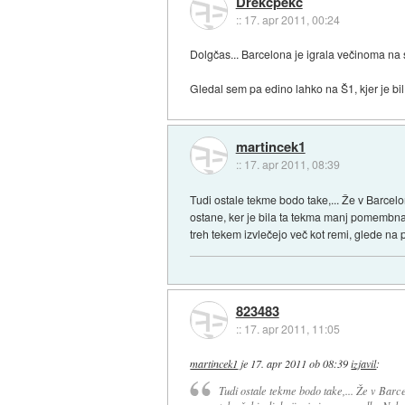
Drekcpekc
::
17. apr 2011, 00:24
Dolgčas... Barcelona je igrala večinoma na sr
Gledal sem pa edino lahko na Š1, kjer je bil
martincek1
::
17. apr 2011, 08:39
Tudi ostale tekme bodo take,... Že v Barcelo
ostane, ker je bila ta tekma manj pomembna o
treh tekem izvlečejo več kot remi, glede na 
823483
::
17. apr 2011, 11:05
martincek1
je
17. apr 2011 ob 08:39
izjavil
:
Tudi ostale tekme bodo take,... Že v Barcel