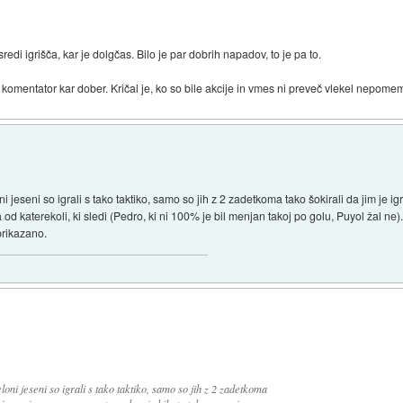
edi igrišča, kar je dolgčas. Bilo je par dobrih napadov, to je pa to.
 komentator kar dober. Kričal je, ko so bile akcije in vmes ni preveč vlekel nepome
ni jeseni so igrali s tako taktiko, samo so jih z 2 zadetkoma tako šokirali da jim j
d katerekoli, ki sledi (Pedro, ki ni 100% je bil menjan takoj po golu, Puyol žal ne
prikazano.
oni jeseni so igrali s tako taktiko, samo so jih z 2 zadetkoma