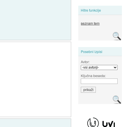
Hitre funkcije
seznam tem
Posebni izpisi
Avtor:
Ključna beseda: