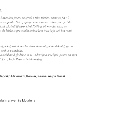
il
:
Barceloni jeseni so igrali s tako taktiko, samo so jih z 2
gra razpadla. Nekaj upanja nam vseeno ostane, ker je bila
i, ki sledi (Pedro, ki ni 100% je bil menjan takoj po
 da lahko iz preostalih treh tekem izvlečejo več kot remi,
cej priložnostmi, dokler Barcelona ni začela drkati žoge na
 poskus z razdalje.
 nabil med gledalce in se zadovoljno smehljal, potem pa spet
 faco, ko je Pepe priletel do njega.
tegorijo Materazzi, Keown, Keane, ne pa Messi.
la in zraven še Mourinha.