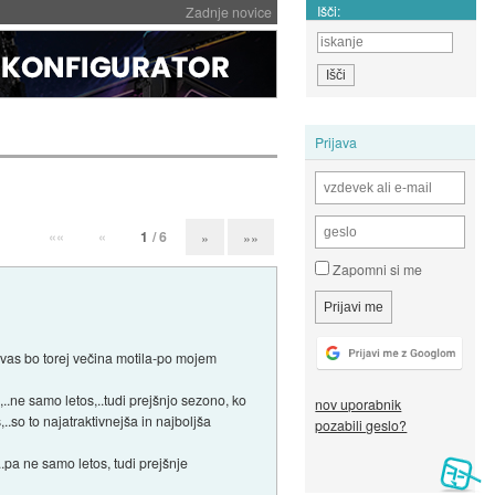
Išči:
Zadnje novice
Prijava
««
«
1
/ 6
»
»»
Zapomni si me
 vas bo torej večina motila-po mojem
..ne samo letos,..tudi prejšnjo sezono, ko
nov uporabnik
.so to najatraktivnejša in najboljša
pozabili geslo?
..pa ne samo letos, tudi prejšnje