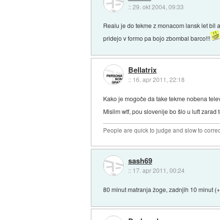
::
29. okt 2004, 09:33
Realu je do tekme z monacom lansk let bil a
pridejo v formo pa bojo zbombal barco!!!
Bellatrix
::
16. apr 2011, 22:18
Kako je mogoče da take tekme nobena televi
Mislim wtf, pou slovenije bo šlo u luft zarad
People are quick to judge and slow to corre
sash69
::
17. apr 2011, 00:24
80 minut matranja žoge, zadnjih 10 minut (+d