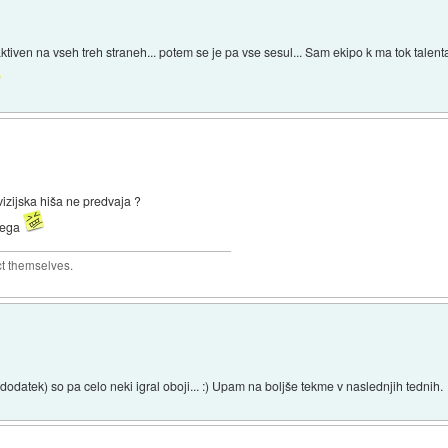
ktiven na vseh treh straneh... potem se je pa vse sesul... Sam ekipo k ma tok talen
zijska hiša ne predvaja ?
 tega
ct themselves.
odatek) so pa celo neki igral oboji... :) Upam na boljše tekme v naslednjih tednih.