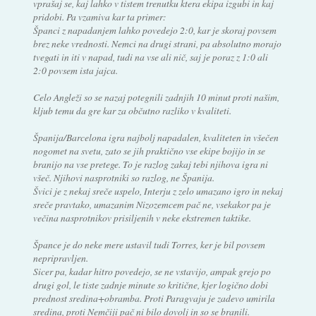
vprašaj se, kaj lahko v tistem trenutku ktera ekipa izgubi in kaj
pridobi. Pa vzamiva kar ta primer:
Španci z napadanjem lahko povedejo 2:0, kar je skoraj povsem
brez neke vrednosti. Nemci na drugi strani, pa absolutno morajo
tvegati in iti v napad, tudi na vse ali nič, saj je poraz z 1:0 ali
2:0 povsem ista jajca.
Celo Angleži so se nazaj potegnili zadnjih 10 minut proti našim,
kljub temu da gre kar za občutno razliko v kvaliteti.
Španija/Barcelona igra najbolj napadalen, kvaliteten in všečen
nogomet na svetu, zato se jih praktično vse ekipe bojijo in se
branijo na vse pretege. To je razlog zakaj tebi njihova igra ni
všeč. Njihovi nasprotniki so razlog, ne Španija.
Švici je z nekaj sreče uspelo, Interju z zelo umazano igro in nekaj
sreče pravtako, umazanim Nizozemcem pač ne, vsekakor pa je
večina nasprotnikov prisiljenih v neke ekstremen taktike.
Špance je do neke mere ustavil tudi Torres, ker je bil povsem
nepripravljen.
Sicer pa, kadar hitro povedejo, se ne vstavijo, ampak grejo po
drugi gol, le tiste zadnje minute so kritične, kjer logično dobi
prednost sredina+obramba. Proti Paragvaju je zadevo umirila
sredina, proti Nemčiji pač ni bilo dovolj in so se branili.