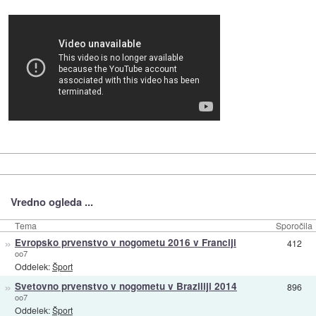
Vredno ogleda ...
Tema
Sporočila
»
Evropsko prvenstvo v nogometu 2016 v Franciji
412
oo7
Oddelek:
Šport
»
Svetovno prvenstvo v nogometu v Braziliji 2014
896
oo7
Oddelek:
Šport