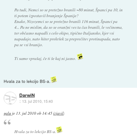
Pa tudi, Nemci so se pretežno branili ~80 minut, Španci pa 10, in
ti potem izpostaviš branjenje Španije?
Enako, Nizozemci so se pretežno branili 116 minut, Španci pa
4... Pa ne mislim, da so se oranžni ves ta čas branili, le večinoma,
ter občasno napadli s celo ekipo, tipično Italjansko, kjer vsi
napadajo, nato hiter prekršek za preprečitev protinapada, nato
pa se vsi branijo.
Ti samo vprašaj, če ti še kaj ni jasno.
Hvala za to lekcijo BS-a.
DarwiN
::
13. jul 2010, 15:40
galu
je
13. jul 2010 ob 14:45
izjavil
:
Hvala za to lekcijo BS-a.