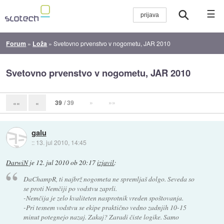
☰
Forum
»
Loža
»
Svetovno prvenstvo v nogometu, JAR 2010
Svetovno prvenstvo v nogometu, JAR 2010
39
/ 39
»
»»
««
«
galu
::
13. jul 2010, 14:45
DarwiN
je
12. jul 2010 ob 20:17
izjavil
:
DaChampR, ti najbrž nogometa ne spremljaš dolgo. Seveda so
se proti Nemčiji po vodstvu zaprli.
-Nemčija je zelo kvaliteten nasprotnik vreden spoštovanja.
-Pri tesnem vodstvu se ekipe praktično vedno zadnjih 10-15
minut potegnejo nazaj. Zakaj? Zaradi čiste logike. Samo